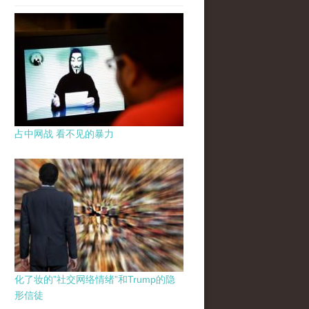
占中网战 看不见的暴力
化了妆的”社交网络情绪”和Trump的隐
形信徒