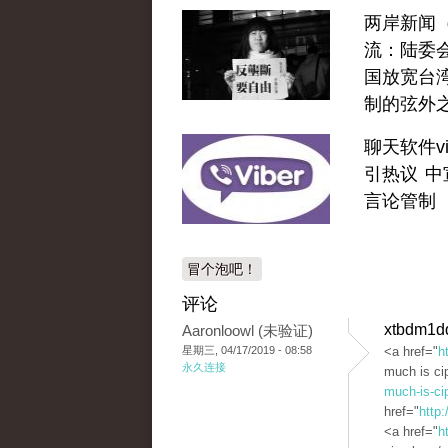
两岸新闻
流：陆委
国放宽台
制的弦外
聊天软件vi
引热议 中
言论管制
冒个泡吧！
评论
xtbdm1d
Aaronloowl (未验证)
星期三, 04/17/2019 - 08:58
<a href="
h
永久连接
much is ci
much-is-ci
href="
http:
<a href="
h