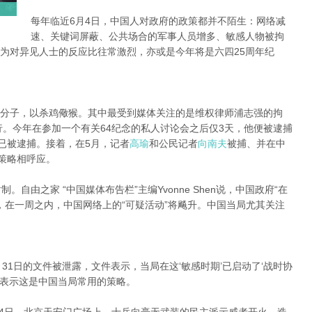
每年临近6月4日，中国人对政府的政策都并不陌生：网络减
速、关键词屏蔽、公共场合的军事人员增多、敏感人物被拘
为对异见人士的反应比往常激烈，亦或是今年将是六四25周年纪
分子，以杀鸡儆猴。其中最受到媒体关注的是维权律师浦志强的拘
行。今年在参加一个有关64纪念的私人讨论会之后仅3天，他便被逮捕
已被逮捕。接着，在5月，记者
高瑜
和公民记者
向南夫
被捕、并在中
传策略相呼应。
自由之家 “中国媒体布告栏”主编Yvonne Shen说，中国政府“在
，在一周之内，中国网络上的“可疑活动”将飚升。中国当局尤其关注
月31日的文件被泄露，文件表示，当局在这‘敏感时期’已启动了‘战时协
en表示这是中国当局常用的策略。