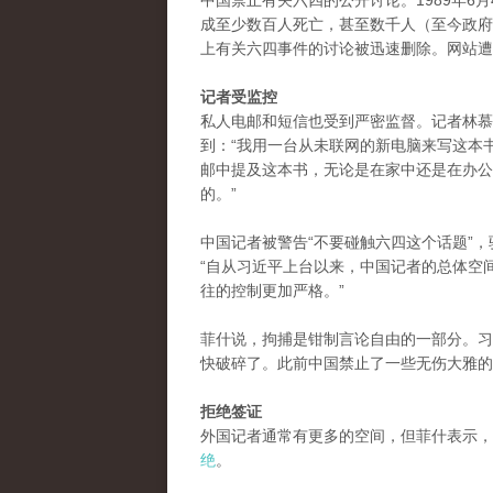
中国禁止有关六四的公开讨论。1989年6
成至少数百人死亡，甚至数千人（至今政府
上有关六四事件的讨论被迅速删除。网站遭
记者受监控
私人电邮和短信也受到严密监督。记者林慕莲（
到：“我用一台从未联网的新电脑来写这本
邮中提及这本书，无论是在家中还是在办公
的。”
中国记者被警告“不要碰触六四这个话题”，驻北
“自从习近平上台以来，中国记者的总体空
往的控制更加严格。”
菲什说，拘捕是钳制言论自由的一部分。习
快破碎了。此前中国禁止了一些无伤大雅的
拒绝签证
外国记者通常有更多的空间，但菲什表示，
绝
。