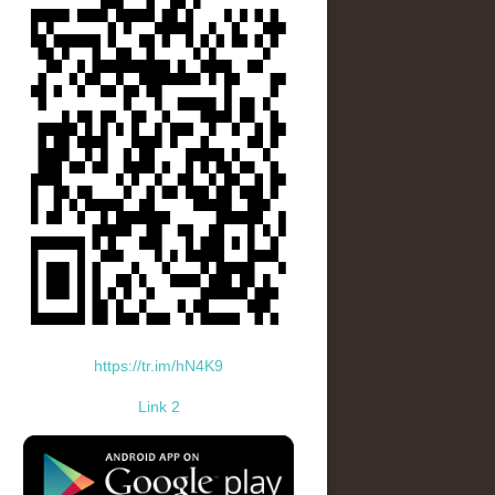
https://tr.im/hN4K9
Link 2
standard-icon-googleplay-app-store.png