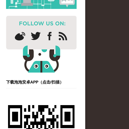
下载泡泡安卓APP（点击/扫描）