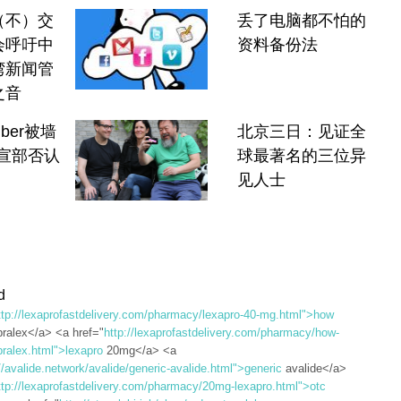
（不）交
丢了电脑都不怕的
会呼吁中
资料备份法
湾新闻管
之音
ber被墙
北京三日：见证全
宣部否认
球最著名的三位异
见人士
d
ttp://lexaprofastdelivery.com/pharmacy/lexapro-40-mg.html">how
pralex</a> <a href="
http://lexaprofastdelivery.com/pharmacy/how-
pralex.html">lexapro
20mg</a> <a
//avalide.network/avalide/generic-avalide.html">generic
avalide</a>
ttp://lexaprofastdelivery.com/pharmacy/20mg-lexapro.html">otc