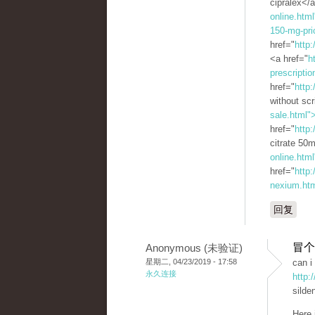
cipralex</
online.html
150-mg-pri
href="
http:
<a href="
h
prescriptio
href="
http:
without scr
sale.html"
href="
http:
citrate 50
online.htm
href="
http
nexium.ht
回复
冒个
Anonymous (未验证)
星期二, 04/23/2019 - 17:58
can i
永久连接
http:
silden
Here 