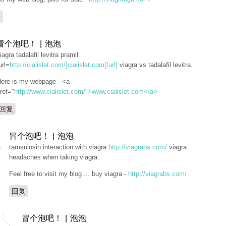
复
冒个泡吧！ | 泡泡
iagra tadalafil levitra pramil
url=
http://cialislet.com/]cialislet.com[/url]
viagra vs tadalafil levitra.
ere is my webpage - <a
ref="
http://www.cialislet.com/">www.cialislet.com</a>
回复
冒个泡吧！ | 泡泡
tamsulosin interaction with viagra
http://viagrabs.com/
viagra.
headaches when taking viagra.
Feel free to visit my blog ... buy viagra -
http://viagrabs.com/
回复
冒个泡吧！ | 泡泡