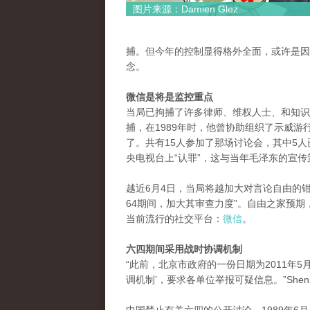
图片来源：Damien Glez
捕。但今年的控制显得格外全面，或许是因
念。
微信是将是监控重点
当局已拘捕了许多律师、维权人士、和知识
捕，在1989年时，他曾协助组织了示威游
了。共有15人参加了那场讨论会，其中5人
央电视台上“认罪”，这与当年毛泽东的宣
越近6月4日，当局将越加大对言论自由的钳制。
64期间，加大其审查力度”。自由之家预期
当前流行的社交平台：
微信
。
六四期间采用战时协调机制
“此前，北京市政府的一份日期为2011年5
调机制’，要求各单位举报可疑信息。”Sh