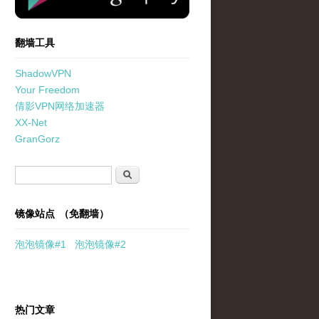
翻墙工具
ShadowVPN
Your Freedom
倩影VPN网络加速器
XX-Net
GranGorz
搜索表单
搜索
镜像站点 （免翻墙）
泡泡
镜像
#1
泡泡
镜像#2
热门文章