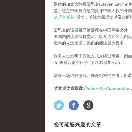
退休的加拿大教授梁思文(Steven Lev
签。这是中国政府惩罚批评中国人权的外国
25周年倡议
”活动，关注六四运动以及政府
梁思文的该项目已被屏蔽在中国网络之外，
国国内的读者保持交流、以及流亡的六四运
境内的人士来说，他们的赌注就大得多。
许多人也发明了其他方式来绕过审查。例如，
五”来形容这个日子（5月31日加4天）。
这是一场猫鼠游戏。猫是绝对的胜者，但老
本文英文原版载于
Index On Censorship
您可能感兴趣的文章