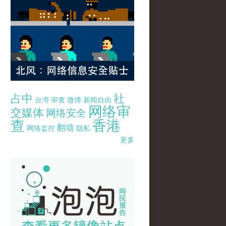
占中
社
台湾
审查
微博
新闻自由
网络审
交媒体
网络安全
查
香港
翻墙
网络监控
隐私
更多
pao-pao-banner-mirror-site-120814.jpg