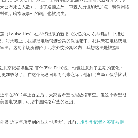
月4日，北京天安门广场上，士兵向毫无武装的民主派示威者开火，造
未公布死亡人数）。除了逮捕之外，审查人员也加班加点，确保网络
封锁，暗指该事件的词汇也被消失。
Louisa Lim）在即将出版的新书《失忆的人民共和国》中描述
书。每天晚上，我都把电脑锁进公寓的保险箱中。我从未在电话或电
室里。这两个场所都位于北京外交公寓区内，我想这里是被监听
京记者埃里克·菲什(Eric Fish)说。他也注意到了近期的变化：
间更加收紧了。在这个纪念日即将到来之际，他们（当局）似乎比以
近平在2012年上台之后，大家曾希望他能放松审查。但这个希望很
美国电视剧，可见中国网络审查的泛滥。
外媒“近两年所受到的压力也增大”。此前
几名驻华记者的签证被拒