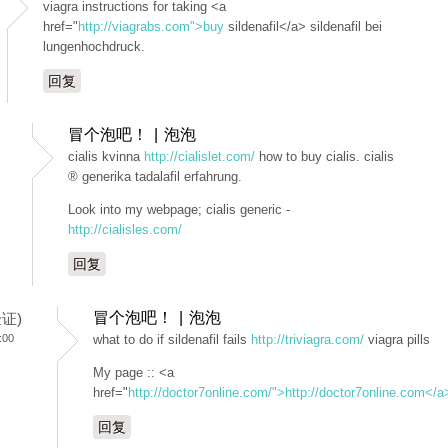
viagra instructions for taking <a
href="
http://viagrabs.com">buy
sildenafil</a> sildenafil bei
lungenhochdruck.
回复
冒个泡吧！ | 泡泡
cialis kvinna
http://cialislet.com/
how to buy cialis. cialis
® generika tadalafil erfahrung.
Look into my webpage; cialis generic -
http://cialisles.com/
回复
冒个泡吧！ | 泡泡
验证)
:00
what to do if sildenafil fails
http://triviagra.com/
viagra pills
My page :: <a
href="
http://doctor7online.com/">http://doctor7online.com</a
回复