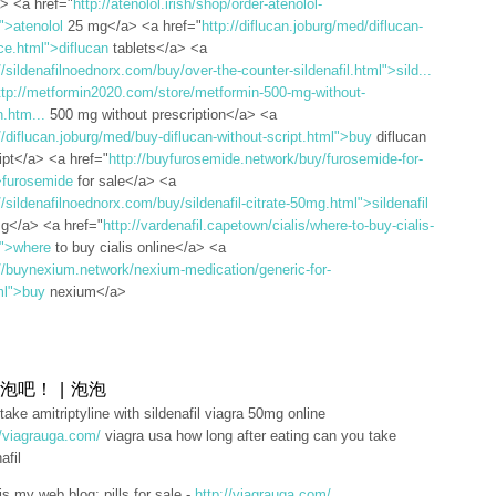
a> <a href="
http://atenolol.irish/shop/order-atenolol-
">atenolol
25 mg</a> <a href="
http://diflucan.joburg/med/diflucan-
ce.html">diflucan
tablets</a> <a
//sildenafilnoednorx.com/buy/over-the-counter-sildenafil.html">sild...
ttp://metformin2020.com/store/metformin-500-mg-without-
n.htm...
500 mg without prescription</a> <a
//diflucan.joburg/med/buy-diflucan-without-script.html">buy
diflucan
ipt</a> <a href="
http://buyfurosemide.network/buy/furosemide-for-
>furosemide
for sale</a> <a
//sildenafilnoednorx.com/buy/sildenafil-citrate-50mg.html">sildenafil
mg</a> <a href="
http://vardenafil.capetown/cialis/where-to-buy-cialis-
l">where
to buy cialis online</a> <a
://buynexium.network/nexium-medication/generic-for-
ml">buy
nexium</a>
泡吧！ | 泡泡
 take amitriptyline with sildenafil viagra 50mg online
//viagrauga.com/
viagra usa how long after eating can you take
afil
is my web blog; pills for sale -
http://viagrauga.com/