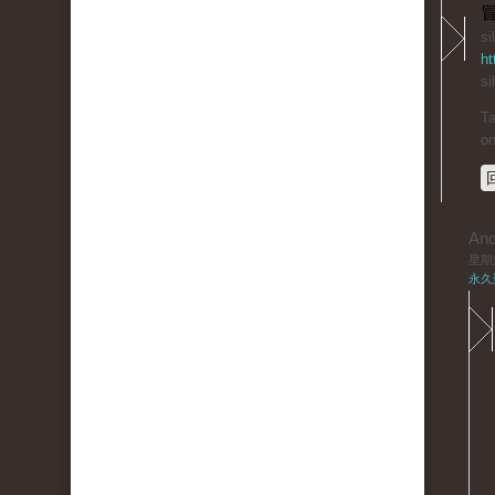
冒
si
ht
si
Ta
on
An
星期六,
永久