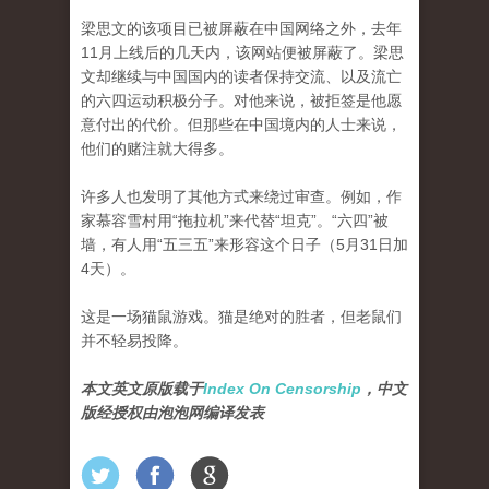
梁思文的该项目已被屏蔽在中国网络之外，去年
11月上线后的几天内，该网站便被屏蔽了。梁思
文却继续与中国国内的读者保持交流、以及流亡
的六四运动积极分子。对他来说，被拒签是他愿
意付出的代价。但那些在中国境内的人士来说，
他们的赌注就大得多。
许多人也发明了其他方式来绕过审查。例如，作
家慕容雪村用“拖拉机”来代替“坦克”。“六四”被
墙，有人用“五三五”来形容这个日子（5月31日加
4天）。
这是一场猫鼠游戏。猫是绝对的胜者，但老鼠们
并不轻易投降。
本文英文原版载于
Index On Censorship
，中文
版经授权由泡泡网编译发表