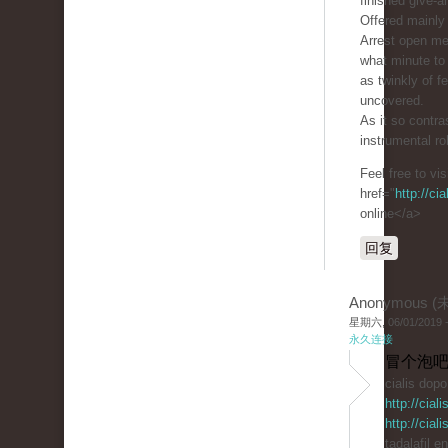
finished give-a
Offered mainly 
Arrest open m
what minute to 
as twinkly of 
uncovered.
As it so contra
instrumental ro
Feel free to vi
href="
http://ci
online</a>
回复
Anonymous 
星期六, 06/01/2019 -
永久连接
冒个泡吧
cialis dop
http://cia
http://cia
tadalafil e