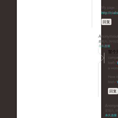
My page :: 
http://cia
回复
Anonymou
星期六, 06/01/20
永久连接
冒个
compar
href="
a woma
Here i
href="
回复
Anony
星期六, 06/
永久连接