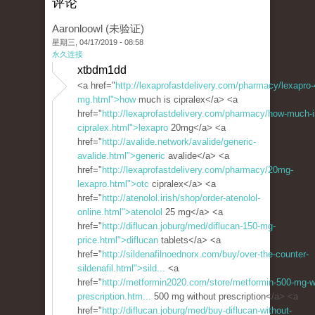
评论
Aaronloowl (未验证)
星期三, 04/17/2019 - 08:58
永久连接
xtbdm1dd
<a href="
http://lexaprofastdelivery.com/pharmacy/lexapro-
mg.html">how
much is cipralex</a> <a
href="
http://lexaprofastdelivery.com/pharmacy/how-much-i
cipralex.html">lexapro
20mg</a> <a
href="
http://avalide.network/avalide/generic-
avalide.html">generic
avalide</a> <a
href="
http://lexaprofastdelivery.com/pharmacy/20mg-
lexapro.html">otc
cipralex</a> <a
href="
http://atenolol.irish/shop/order-atenolol-
online.html">atenolol
25 mg</a> <a
href="
http://diflucan.joburg/med/diflucan-150-mg-
price.html">diflucan
tablets</a> <a
href="
http://sildenafilnoednorx.com/buy/over-the-counter-
sildenafil.html">sild...
<a
href="
http://metformin2020.com/store/metformin-500-mg-w
prescription.htm...
500 mg without prescription</a> <a
href="
http://diflucan.joburg/med/buy-diflucan-without-