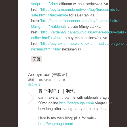
script.html">buy
diflucan without script</a> <a
href="
http://buyfurosemide.network/buy/furosemide-for-
sale.html">furosemide
for sale</a> <a
href="
http://sildenafilnoednorx.com/buy/sildenafil-citrate-
50mg.html">sildenafil
citrate 50mg</a> <a
href="
http://vardenafil.capetown/cialis/where-to-buy-cialis-
online.html">where
to buy cialis online</a> <a
href="
http://buynexium.network/nexium-medication/generic
nexium.html">buy
nexium</a>
回复
Anonymous (未验证)
星期二, 04/23/2019 - 17:58
永久连接
冒个泡吧！ | 泡泡
can i take amitriptyline with sildenafil viagra
50mg online
http://viagrauga.com/
viagra usa
how long after eating can you take sildenafil
Here is my web blog; pills for sale -
http://viagrauga.com/