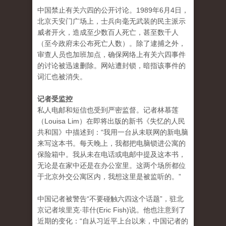
中国禁止有关六四的公开讨论。1989年6月4日，
北京天安门广场上，士兵向毫无武装的民主派示
威者开火，造成至少数百人死亡，甚至数千人
（至今政府未公布死亡人数）。除了逮捕之外，
审查人员也加班加点，确保网络上有关六四事件
的讨论被迅速删除。网站遭封锁，暗指该事件的
词汇也被消失。
记者受监控
私人电邮和短信也受到严密监督。记者林慕莲
（Louisa Lim）在即将出版的新书《失忆的人民
共和国》中描述到：“我用一台从未联网的新电脑
来写这本书。每天晚上，我都把电脑锁进公寓的
保险箱中。我从未在电话或电邮中提及这本书，
无论是在家中还是在办公室里。这两个场所都位
于北京外交公寓区内，我想这里是被监听的。”
中国记者被警告“不要碰触六四这个话题”，驻北
京记者埃里克·菲什(Eric Fish)说。他也注意到了
近期的变化：“自从习近平上台以来，中国记者的