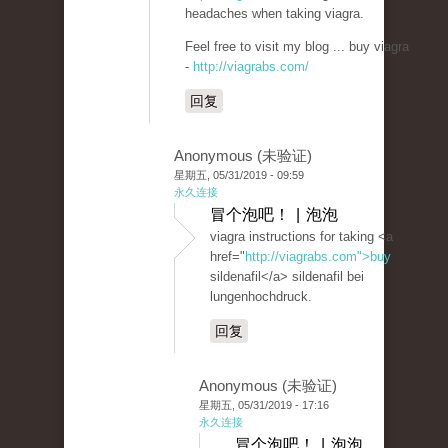
headaches when taking viagra.
Feel free to visit my blog ... buy viagra
-
http://viagrabs.com/
回复
Anonymous (未验证)
星期五, 05/31/2019 - 09:59
永久连接
冒个泡吧！ | 泡泡
viagra instructions for taking <a
href="
http://viagrabs.com">buy
sildenafil</a> sildenafil bei
lungenhochdruck.
回复
Anonymous (未验证)
星期五, 05/31/2019 - 17:16
永久连接
冒个泡吧！ | 泡泡