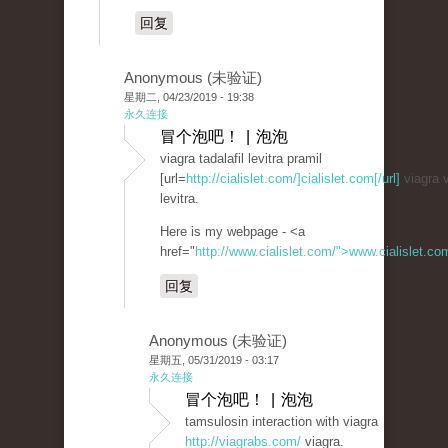
回复
Anonymous (未验证)
星期二, 04/23/2019 - 19:38
永久连接
冒个泡吧！ | 泡泡
viagra tadalafil levitra pramil
[url=
http://cialislet.com/]cialislet.com[/url]
viagra v
levitra.
Here is my webpage - <a
href="
http://www.cialislet.com/">www.cialislet.c
回复
Anonymous (未验证)
星期五, 05/31/2019 - 03:17
永久连接
冒个泡吧！ | 泡泡
tamsulosin interaction with viagra
http://viagrabs.com/
viagra.