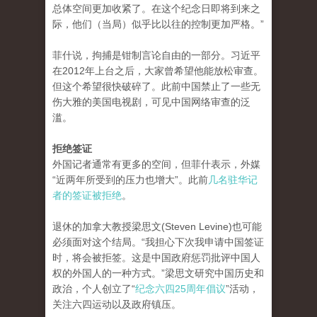
总体空间更加收紧了。在这个纪念日即将到来之
际，他们（当局）似乎比以往的控制更加严格。”
菲什说，拘捕是钳制言论自由的一部分。习近平
在2012年上台之后，大家曾希望他能放松审查。
但这个希望很快破碎了。此前中国禁止了一些无
伤大雅的美国电视剧，可见中国网络审查的泛
滥。
拒绝签证
外国记者通常有更多的空间，但菲什表示，外媒
“近两年所受到的压力也增大”。此前
几名驻华记
者的签证被拒绝
。
退休的加拿大教授梁思文(Steven Levine)也可能
必须面对这个结局。“我担心下次我申请中国签证
时，将会被拒签。这是中国政府惩罚批评中国人
权的外国人的一种方式。”梁思文研究中国历史和
政治，个人创立了“
纪念六四25周年倡议
”活动，
关注六四运动以及政府镇压。