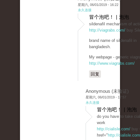
星期六, 06/01/2019 - 16:22
永久连接
冒个泡吧！ | 泡泡
sildenafil mechanism of act
http://viagrabs.com/
buy Sild
brand name of sildenafil in
bangladesh.
My webpage - generic viagra
http://www.viagrabs.com/
回复
Anonymous (未验证)
星期六, 06/01/2019 - 17:57
永久连接
冒个泡吧！ | 泡泡
do you have to take cial
work
http://cialisle.com/
buy 
href="
http://cialisle.co