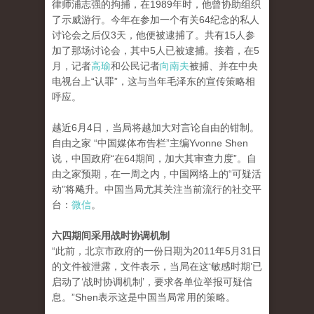
律师浦志强的拘捕，在1989年时，他曾协助组织
了示威游行。今年在参加一个有关64纪念的私人
讨论会之后仅3天，他便被逮捕了。共有15人参
加了那场讨论会，其中5人已被逮捕。接着，在5
月，记者
高瑜
和公民记者
向南夫
被捕、并在中央
电视台上“认罪”，这与当年毛泽东的宣传策略相
呼应。
越近6月4日，当局将越加大对言论自由的钳制。
自由之家 “中国媒体布告栏”主编Yvonne Shen
说，中国政府“在64期间，加大其审查力度”。自
由之家预期，在一周之内，中国网络上的“可疑活
动”将飚升。中国当局尤其关注当前流行的社交平
台：
微信
。
六四期间采用战时协调机制
“此前，北京市政府的一份日期为2011年5月31日
的文件被泄露，文件表示，当局在这‘敏感时期’已
启动了‘战时协调机制’，要求各单位举报可疑信
息。”Shen表示这是中国当局常用的策略。