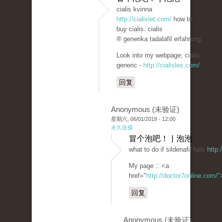
cialis kvinna
http://cialislet.com/
how to
buy cialis. cialis
® generika tadalafil erfahrung.
Look into my webpage; cialis
generic -
http://cialisles.com/
回复
Anonymous (未验证)
星期六, 06/01/2019 - 12:00
永久连接
冒个泡吧！ | 泡泡
what to do if sildenafil fails
http:
My page :: <a
href="
http://doctor7online.com/
回复
Anonymous (未验证)