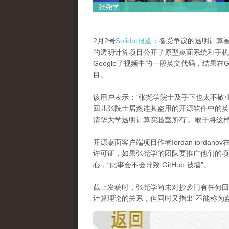
张尧学
2月2号
Solidot报道
：备受争议的透明计算
的透明计算项目公开了原型桌面系统和手机
Google了视频中的一段英文代码，结果在
目。
该用户表示：“张尧学院士及手下也太不敬
回儿张院士居然连其盗用的开源软件中的英
清华大学透明计算实验室所有’。敢于将这样
开源桌面客户端项目作者Iordan iordan
许可证，如果张尧学的团队要推广他们的项
心，“此事会不会导致 GitHub 被墙”。
截止发稿时，张尧学尚未对抄袭门有任何回
计算理论的关系，但同时又指出“不能称为盗
9dc55e03jw1eowcqev5npj20oz18