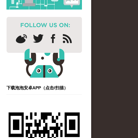
下载泡泡安卓APP（点击/扫描）