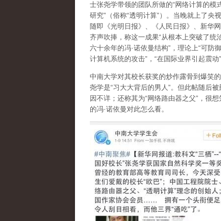
士张尧学带领的团队所做的“网络计算的模
研究”（俗称“透明计算”）。当晚就上了央
随即《光明日报》、《人民日报》、新华网
齐声吹捧，称这一成果“从根本上突破了统
六十余年的冯·诺依曼结构”，理论上“可防
计算机系统的攻击”，“在国际业界引起震动
中南大学对其校长获奖的炒作露骨到爆笑的
尧学是“习大大背后的男人”。但此帖随后被
因不详；还称其为“网络路由器之父”，很想
的冯·诺依曼对此怎么看。