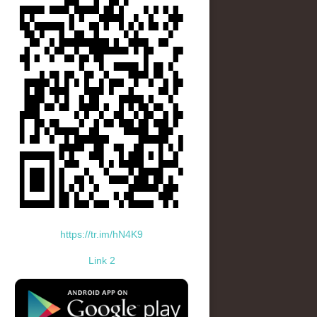
https://tr.im/hN4K9
Link 2
standard-icon-googleplay-app-store.png