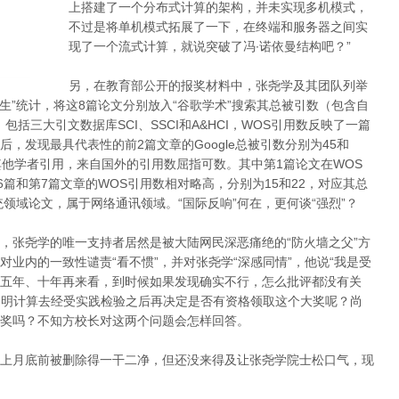
上搭建了一个分布式计算的架构，并未实现多机模式，
不过是将单机模式拓展了一下，在终端和服务器之间实
现了一个流式计算，就说突破了冯·诺依曼结构吧？”
另，在教育部公开的报奖材料中，张尧学及其团队列举
生”统计，将这8篇论文分别放入“谷歌学术”搜索其总被引数（包含自
ce，包括三大引文数据库SCI、SSCI和A&HCI，WOS引用数反映了一篇
，发现最具代表性的前2篇文章的Google总被引数分别为45和
其他学者引用，来自国外的引用数屈指可数。其中第1篇论文在WOS
6篇和第7篇文章的WOS引用数相对略高，分别为15和22，对应其总
统领域论文，属于网络通讯领域。“国际反响”何在，更何谈“强烈”？
，张尧学的唯一支持者居然是被大陆网民深恶痛绝的“防火墙之父”方
对业内的一致性谴责“看不惯”，并对张尧学“深感同情”，他说“我是受
五年、十年再来看，到时候如果发现确实不行，怎么批评都没有关
让透明计算去经受实践检验之后再决定是否有资格领取这个大奖呢？尚
奖吗？不知方校长对这两个问题会怎样回答。
上月底前被删除得一干二净，但还没来得及让张尧学院士松口气，现