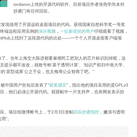
iordanov上传的开源代码软件。目前项目作者张尧学尚未对
抄袭门有任何回应。
被发现借用了开源远程桌面项目的代码。获得国家自然科学奖一等奖
终端远程应用实例的
演示视频
，
一位新语丝的用户
仔细观看了视频，
GitHub上找到了这段源代码的出处——一个个人开源桌面客户端项
业了。当年上海交大陈进都要雇佣民工把别人的芯片标识刮掉呢，这
文提示都不改改，就敢号称‘基于透明计算’、‘知识产权归中南大学、
的‘原型成果’公之于众，也太侮辱公众智商了吧。”
ov在被中国用户告知后发表了“
获奖感言
”，指出他的项目采用的是GPLv3
目，他们必须公开源代码。获跟帖中一片支持声，也有网友表示担
应。项目组微博帐号上，于2月3日发帖
回应抄袭指控
，撇清与透明
用”。
g7f9.jpg