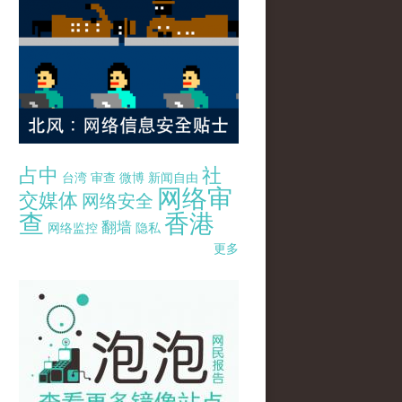
占中
社
台湾
审查
微博
新闻自由
网络审
交媒体
网络安全
查
香港
翻墙
网络监控
隐私
更多
pao-pao-banner-mirror-site-120814.jpg