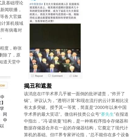
式及基础理论
视新闻联播，
等各大官媒
治计算机领域
御所有病毒对
”。
程度，称张
删除了，原
知道天堂中
揭丑和遮羞
该消息在IT学术界几乎被一面倒的批评谴责，“炸开了
锅”。评议认为，“透明计算”和现在流行的云计算相比没
有太多突破。授予其一等奖，简直是“2000年以来中国
学术界的最大笑话”。微信科技类公众号“
赛先生
”在报道
中指出，“冯·诺依曼”结构，是一种将程序指令存储器和
数据存储器合并在一起的存储器结构，它奠定了现代计
算机的基础。但IT界专家评论指，“总不能你在多个设备