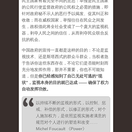
民主国家有着完全不同的意思：举报是民主国家
的公民行使监督政府的公民权之必需的措施，即
针对政府秘不示人的恶行予以揭发、促其纠正和
收敛；而在威权国家，举报往往在民众之间发
生，政权借此将全社会变成了一个庞大的监视机
器，剥夺人民之间的信任，从而剥夺民众联合反
抗的机会。
中国政府的宣传一直都是这样的目的：不论是监
视技术、还是斯塔西式的群众斗群众，当权者急
于告诉你这些东西存在，不论它们是否能时刻而
充分地发挥作用，那并不重要，你也不可能知
道，但是
你已经感知到了自己无处可逃的“现
状”，监视本身的目的就已达成 —— 确保了权力
自动发挥功效。
以持续不断的监视的形式，以控制、惩
戒、补偿的形式，以修正的形式，对个
人施加权力，是依照监视实施者满意的
规范对个人进行的塑造和改变……
Michel Foucault 《Power》