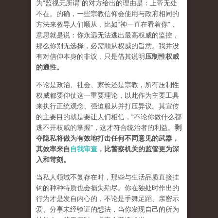
为“监视无所谓”的对方给出的理由是：上帝无处
不在。的确，一些宗教信仰会使用与政府相同的
方法来教导人们顺从，比如“神一直在看着你”，
意思就是说：你永远无法逃出最高权威的监控，
那么你别无选择，必需顺从权威的旨意。我并没
有对信仰本身的非议，只是借其说明
压制性权威
的通性。
不论是政治、社会、家长还是宗教，所有压制性
权威都要仰仗这一重要理论，以此作为主要工具
来执行正统观念、强迫服从并打压异议。其宣传
的主要目的就是要让人们相信，“不论你做什么都
逃不开权威的掌握”，这才符合统治者的利益。
剥
夺隐私将做为有效地打击任何不同意见的武器，
其效率来自
自我审查
，比警察机关的监管更为深
入和苛刻。
当私人领域不复存在时，那些与生活品质直接挂
钩的种种特质也会损失殆尽。你在独处时作出的
行为才是发自内心的，不论是手舞足蹈、亲密示
爱、分享未经验证的想法，当你发现自己的所为