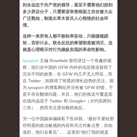
到永远忠于共产党的领导，甚至不需要他们抓到
多少异议分子，只需要该审查框架之存在被大众
广泛熟知，制造出草木皆兵人心惶惶的社会环
境。
这样一来所有人都不敢轻举妄动，只能循规蹈
矩，言听计从。联合反抗的希望彻底被消灭。这
就是心理暗示对行为操纵实现的革命性影响。
Iyouport
主编 Rosefield 曾经讲过一个有趣的观
察，他们在中国的 GFW 内外的信息推送获得了
完全不同的效果：在 GFW 内几乎无人呼应，而
在 Twitter，则获得了明显的增长趋势的关注。因
为 iyouport 的博客网站并没有被 GFW 封锁，于
是不存在翻墙问题，并且，他们的推送可覆盖面
在墙内远高于 Twitter 和 Google+（大约高两到
三倍），然而关注度却截然相反。
另一位中国媒体编辑私下告诉我，“最好不要给那
些明显的政治敏感的内容和关注对象点赞，你知
道的，他们会看见”……这里的“他们”指的就是