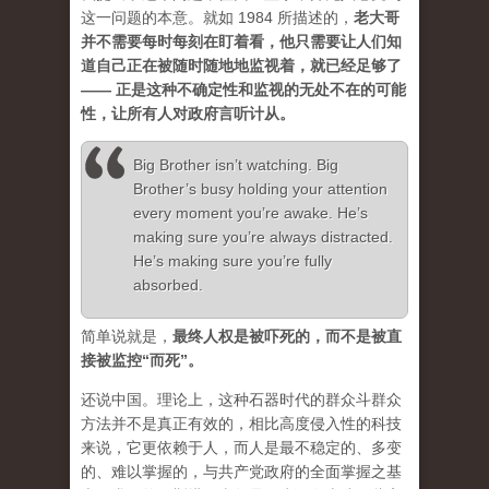
这一问题的本意。就如 1984 所描述的，
老大哥
并不需要每时每刻在盯着看，他只需要让人们知
道自己正在被随时随地地监视着，就已经足够了
—— 正是这种不确定性和监视的无处不在的可能
性，让所有人对政府言听计从。
Big Brother isn’t watching. Big
Brother’s busy holding your attention
every moment you’re awake. He’s
making sure you’re always distracted.
He’s making sure you’re fully
absorbed.
简单说就是，
最终人权是被吓死的，而不是被直
接被监控“而死”。
还说中国。理论上，这种石器时代的群众斗群众
方法并不是真正有效的，相比高度侵入性的科技
来说，它更依赖于人，而人是最不稳定的、多变
的、难以掌握的，与共产党政府的全面掌握之基