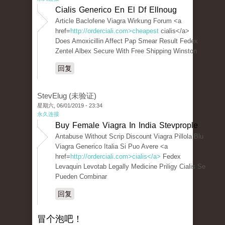
Cialis Generico En El Df Ellnoug
Article Baclofene Viagra Wirkung Forum <a
href=
http://orderciali.com>cheapest
cialis</a>
Does Amoxicillin Affect Pap Smear Result Fedex
Zentel Albex Secure With Free Shipping Winston
回复
StevElug (未验证)
星期六, 06/01/2019 - 23:34
永久连接
Buy Female Viagra In India Stevprople
Antabuse Without Scrip Discount Viagra Pillola Blu
Viagra Generico Italia Si Puo Avere <a
href=
http://orderciali.com>cialis</a>
Fedex
Levaquin Levotab Legally Medicine Priligy Cialis Se
Pueden Combinar
回复
冒个泡吧！