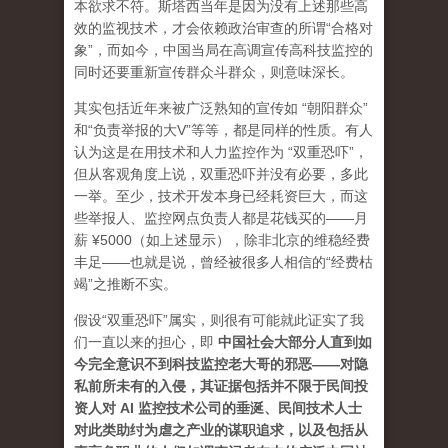
本欲求不符。斯塔西当年是因为没有上述那些高
效的监视技术，才会依赖政治审查的所谓“合格对
象”，而如今，中国当局在高调宣传高科技监控的
同时还要重新宣传群众斗群众，则意味深长。
其实包括近年来被广泛熟知的宣传如 “朝阳群众”
和“负责举报的大V”等等，都是同样的性质。有人
认为这是在用技术和人力监控作为 “双重恐吓”，
但从客观角度上说，双重恐吓并没有必要，多此
一举。至少，技术开发本身已经耗资巨大，而这
些举报人、监控网点负责人都是花钱买的——月
薪 ¥5000（如上述显示），除非北京的维稳经费
丰足——也就是说，曾经被很多人相信的“经费枯
竭”之推断不实。
假设“双重恐吓”属实，则很有可能就此证实了我
们一直以来的担心，即
中
国社会大部分人直到如
今完全意识不到科技监控老大哥的邪恶——对隐
私前所未有的入侵，其证据包括并不限于民间投
资人对 AI 监控技术公司的垂涎、民间技术人士
对此类助纣为虐之产业的谋职追求，以及包括从