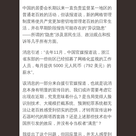
中国的居委会长期以来一直负责监督某一地区的
普通老百姓的活动，但该报道说，新的网格管理
制度将使共产党更加密切地管理老百姓的日常生
活，并在早期阶段报告可能存在的“异议隐患”
——所谓的“隐患”涉及居民生活、政治观点和投
诉等几乎所有方面。
消息引述：“去年11月，中国官媒报道说，浙江
省东部的一些街区已经招募了网格化监视的工作
人员，每月提供 5000 元人民币（792 美元）的
薪水”。
该消息的一部分来自援引官媒报道，也就是说消
息本身有明显的宣传目的。我们或许需要考虑它
出现在近期，究竟意味着什么？是当局觉得人脸
识别技术、大规模拦截系统、预测犯罪系统都无
法让老百姓感受到切实的恐惧，才转而宣传这种
石器时代的斯塔西套路？还是上述那些技术在中
国
所引发的效应
，并没有令当权者“满意”？
我提出了这个问题，但回应显示，并无人感受到