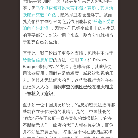
“微信是透明的”，这已经是多年来尽人皆知的事
实，但
马化腾依然可以大言不惭地宣称，其月活
跃账户突破 10 亿
，隐私捍卫者被羞辱了。就如
扎克伯格在剑桥丑闻之后依旧能获得
“丝毫不受影
响的广告利润”
，因为它们已经变成几十亿人生活
的重要部分，对这些用户来说，割弃它们就相当
于割弃自己的生活。
基于此，我们给出了更多的支招，包括并不限于
给微信信息加密
的方法、使用
Tor
和 Privacy
Badger 来反跟踪的方法，意味着你可以继续使
用这些应用，同时在足够程度上减轻被监视的压
力。但技术无法解决的是，这些监视行为的存在
已经深入人心，
自我审查的惯性已经在很大程度
上被植入了意识。
至少如一位中国朋友所说，“信息加密无法抵御那
些就存在于你身边的眼睛”。是的，中国社会的
“危险”还在于政府一直在宣传的举报机制，它在
不断暗示人们：政府的代理人就在你身边，而你
并不知道究竟是谁。“举报”这个词在威权国家和