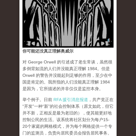
你可能还没真正理解奥威尔
对 George Orwell 的引述成了老生常谈，虽然很
多倒背如流的人们并没能真正理解 1984。但是
Orwell 的警告并没能起到足够的作用，至少在中
国是肯定的。我所指的人们没能真正理解 1984
是因为，它所描述的并非仅仅是监控本身。
举个例子。日前
RFA 援引消息报道
，共产党正在
“开发”一种“新”的社会控制体系（原文如此，但它
并不新，正相反是最为老旧的），使其能更好地
控制公民的生活。该系统将社区划分为每户15-
20个家庭的网格模式，并为每个网格提供一个专
门的监测员，负责向居民委员会报告居民事务。