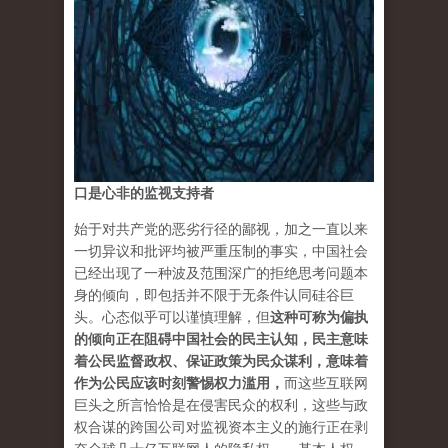
口是心非的监视支持者
始于对共产党的恶劣行径的鄙视，加之一直以来
一切异议和批评均被严重压制的事实，中国社会
已经出现了一种波及范围深广的拒绝思考问题本
身的倾向，即包括并不限于无条件认同硅谷巨
头。心态似乎可以谨慎理解，但
这种可称为偏执
的倾向正在阻碍中国社会的民主认知，民主意味
着公民监督政权、保证政策为民众谋利，意味着
作为公民应该时刻警惕权力滥用，
而这些互联网
巨头之所言恰恰是在侵害民众的权利，这些与政
权合谋的跨国公司对监视资本主义的施行正在剥