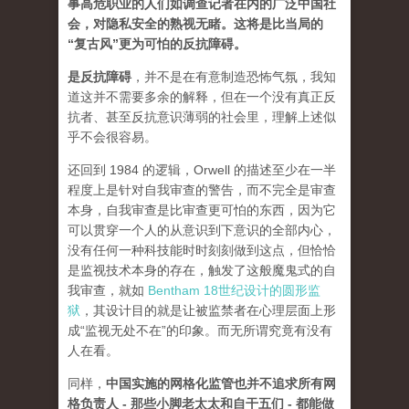
事高危职业的人们如调查记者在内的广泛中国社
会，对隐私安全的熟视无睹。这将是比当局的
“复古风”更为可怕的反抗障碍。
是反抗障碍
，并不是在有意制造恐怖气氛，我知
道这并不需要多余的解释，但在一个没有真正反
抗者、甚至反抗意识薄弱的社会里，理解上述似
乎不会很容易。
还回到 1984 的逻辑，Orwell 的描述至少在一半
程度上是针对自我审查的警告，而不完全是审查
本身，自我审查是比审查更可怕的东西，因为它
可以贯穿一个人的从意识到下意识的全部内心，
没有任何一种科技能时时刻刻做到这点，但恰恰
是监视技术本身的存在，触发了这般魔鬼式的自
我审查，就如
Bentham 18世纪设计的圆形监
狱
，其设计目的就是让被监禁者在心理层面上形
成“监视无处不在”的印象。而无所谓究竟有没有
人在看。
同样，
中国实施的网格化监管也并不追求所有网
格负责人 - 那些小脚老太太和自干五们 - 都能做