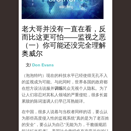
老大哥并没有一直在看，反
而比这更可怕——监视之恶
（一）你可能还没完全理解
奥威尔
文/
Don Evans
（泡泡特约）
现在的科技水平已经使得无孔不入
的监视成为可能。与此同时，世界各国的政府都
在想方设法说服并
训练
民众无视个人隐私。为了
让人们容忍对其私人领域的严重侵犯，很多长篇
累牍的陈词滥调人们早已耳熟能详。
在中国，很多人说着与当权者同样的话，要么认
为那些高度侵入性的监视系统“真的是为了老百姓
的安全”，要么认为自己“无能为力，干脆循规蹈