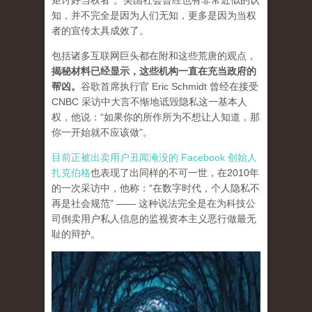
矩讨好当权者”。美国社会曾经也有非常近似的认
知，并不完全是因为人们无知，更多是因为当权
者的宣传太具成效了。
包括诸多互联网巨头都在附和这些荒唐的观点，
揭秘材料已经显示，这些机构一直在充当政府的
帮凶。
谷歌首席执行官 Eric Schmidt 曾经在接受
CNBC 采访中大言不惭地诋毁隐私这一基本人
权，他说：“如果你的所作所为不想让人知道，那
你一开始就不应该做”。
目前正被出卖用户丑闻淹没的 Facebook 创始人
扎克伯格
也表现了出同样的不可一世，在2010年
的一次采访中，他称：“在数字时代，个人隐私不
再是社会规范” —— 这种说法完全是在为科技公
司倒卖用户私人信息的监视资本主义恶行做最无
耻的辩护。