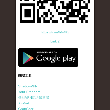
https://tr.im/hN4K9
Link 2
standard-icon-googleplay-app-store.png
翻墙工具
ShadowVPN
Your Freedom
倩影VPN网络加速器
XX-Net
GranGorz