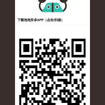
下载泡泡安卓APP（点击/扫描）