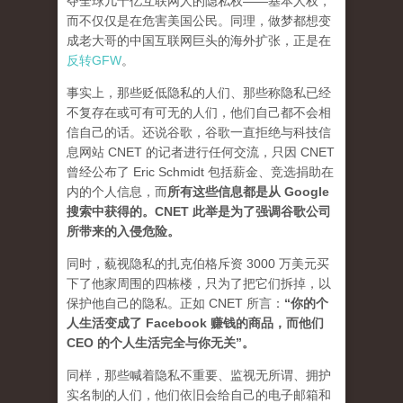
夺全球几十亿互联网人的隐私权——基本人权，
而不仅仅是在危害美国公民。同理，做梦都想变
成老大哥的中国互联网巨头的海外扩张，正是在
反转GFW
。
事实上，那些贬低隐私的人们、那些称隐私已经
不复存在或可有可无的人们，他们自己都不会相
信自己的话。还说谷歌，谷歌一直拒绝与科技信
息网站 CNET 的记者进行任何交流，只因 CNET
曾经公布了 Eric Schmidt 包括薪金、竞选捐助在
内的个人信息，而
所有这些信息都是从 Google
搜索中获得的。CNET 此举是为了强调谷歌公司
所带来的入侵危险。
同时，藐视隐私的扎克伯格斥资 3000 万美元买
下了他家周围的四栋楼，只为了把它们拆掉，以
保护他自己的隐私。正如 CNET 所言：
“你的个
人生活变成了 Facebook 赚钱的商品，而他们
CEO 的个人生活完全与你无关”。
同样，那些喊着隐私不重要、监视无所谓、拥护
实名制的人们，他们依旧会给自己的电子邮箱和