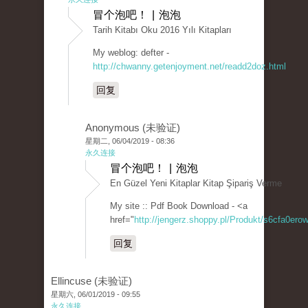
冒个泡吧！ | 泡泡
Tarih Kitabı Oku 2016 Yılı Kitapları
My weblog: defter -
http://chwanny.getenjoyment.net/readd2doz.html
回复
Anonymous (未验证)
星期二, 06/04/2019 - 08:36
永久连接
冒个泡吧！ | 泡泡
En Güzel Yeni Kitaplar Kitap Şipariş Verme
My site :: Pdf Book Download - <a
href="
http://jengerz.shoppy.pl/Produkt/s6cfa0erow
回复
Ellincuse (未验证)
星期六, 06/01/2019 - 09:55
永久连接