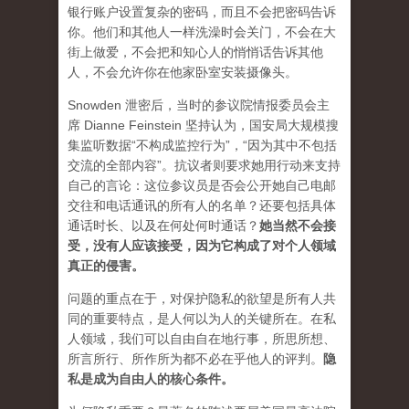
银行账户设置复杂的密码，而且不会把密码告诉
你。他们和其他人一样洗澡时会关门，不会在大
街上做爱，不会把和知心人的悄悄话告诉其他
人，不会允许你在他家卧室安装摄像头。
Snowden 泄密后，当时的参议院情报委员会主
席 Dianne Feinstein 坚持认为，国安局大规模搜
集监听数据“不构成监控行为”，“因为其中不包括
交流的全部内容”。抗议者则要求她用行动来支持
自己的言论：这位参议员是否会公开她自己电邮
交往和电话通讯的所有人的名单？还要包括具体
通话时长、以及在何处何时通话？
她当然不会接
受，没有人应该接受，因为它构成了对个人领域
真正的侵害。
问题的重点在于，对保护隐私的欲望是所有人共
同的重要特点，是人何以为人的关键所在。在私
人领域，我们可以自由自在地行事，所思所想、
所言所行、所作所为都不必在乎他人的评判。
隐
私是成为自由人的核心条件
。