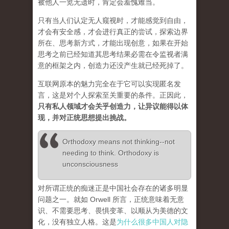
被他人一览无遗时，肯定会羞愧难当。
只有当人们认定无人窥视时，才能感觉到自由，
才会有安全感，才会进行真正的尝试，探索边界
所在、思考新方式，才能出现创意，如果在开始
思考之前已经知道其思考结果必需在令监视者满
意的框架之内，创造力还没产生就已经死掉了。
互联网原本的魅力完全在于它可以实现匿名发
言，这是对个人探索至关重要的条件。正因此，
只有私人领域才会关乎创造力，让异议能得以体
现，并对正统思想提出挑战。
Orthodoxy means not thinking--not
needing to think. Orthodoxy is
unconsciousness
对所谓正统的痴迷正是中国社会存在的诸多明显
问题之一。就如 Orwell 所言，正统意味着无意
识、不需要思考、畏惧变革、以顺从为美德的文
化，没有独立人格。这是
为什么很多中国人对隐