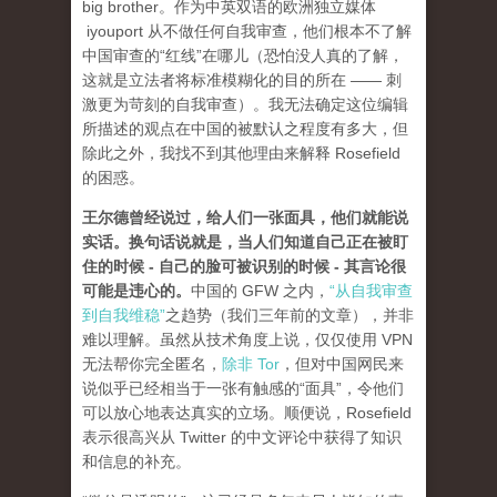
big brother。作为中英双语的欧洲独立媒体
iyouport 从不做任何自我审查，他们根本不了解
中国审查的“红线”在哪儿（恐怕没人真的了解，
这就是立法者将标准模糊化的目的所在 —— 刺
激更为苛刻的自我审查）。我无法确定这位编辑
所描述的观点在中国的被默认之程度有多大，但
除此之外，我找不到其他理由来解释 Rosefield
的困惑。
王尔德曾经说过，给人们一张面具，他们就能说
实话。换句话说就是，当人们知道自己正在被盯
住的时候 - 自己的脸可被识别的时候 - 其言论很
可能是违心的。
中国的 GFW 之内，
“从自我审查
到自我维稳”
之趋势（我们三年前的文章），并非
难以理解。虽然从技术角度上说，仅仅使用 VPN
无法帮你完全匿名，
除非 Tor
，但对中国网民来
说似乎已经相当于一张有触感的“面具”，令他们
可以放心地表达真实的立场。顺便说，Rosefield
表示很高兴从 Twitter 的中文评论中获得了知识
和信息的补充。