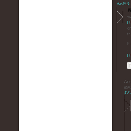
永久连接
冒
vi
ht
on
fr
Fe
..
ht
An
星期六,
永久