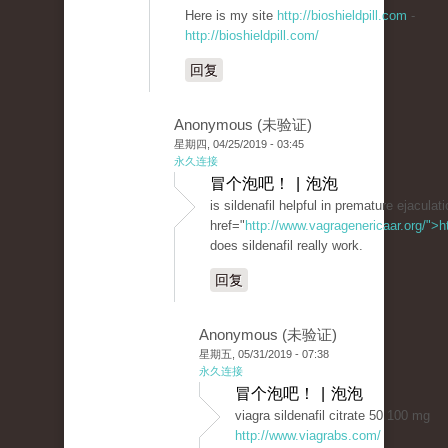
Here is my site
http://bioshieldpill.com
-
http://bioshieldpill.com/
回复
Anonymous (未验证)
星期四, 04/25/2019 - 03:45
永久连接
冒个泡吧！ | 泡泡
is sildenafil helpful in premature ejaculat
href="
http://www.vagragenericaar.org/">h
does sildenafil really work.
回复
Anonymous (未验证)
星期五, 05/31/2019 - 07:38
永久连接
冒个泡吧！ | 泡泡
viagra sildenafil citrate 50 100 mg
http://www.viagrabs.com/