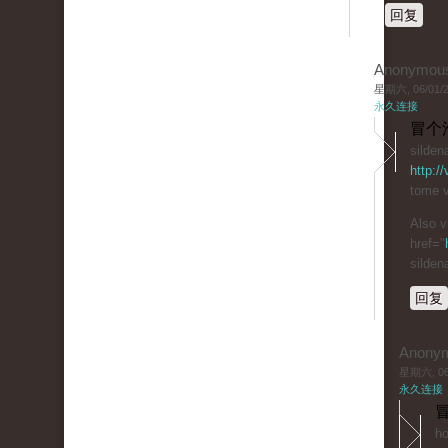
回复
Anonymou
星期六, 06/01/20
永久连接
冒个
silden
http:/
tome v
Also v
href="
silden
回复
Anony
星期六, 06/
永久连接
冒
ho