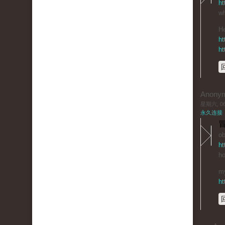
ht
wh
He
ht
ht
Anony
星期六, 06/
永久连接
冒
ob
ht
ho
my
ht