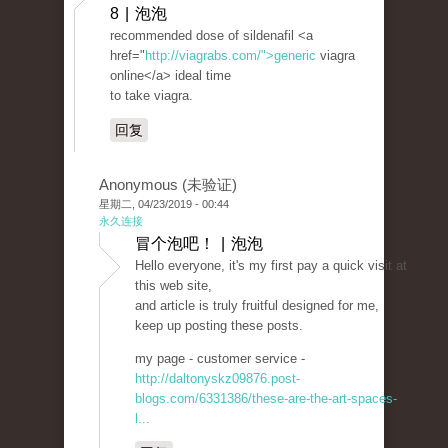
8 | 泡泡
recommended dose of sildenafil <a
href="
http://viagrabs.com/">generic
viagra
online</a> ideal time
to take viagra.
回复
Anonymous (未验证)
星期二, 04/23/2019 - 00:44
永久连接
冒个泡吧！ | 泡泡
Hello everyone, it's my first pay a quick visit at
this web site,
and article is truly fruitful designed for me,
keep up posting these posts.
my page - customer service -
http://daltonyskz09876.post-
blogs.com/6331386/these-are-the-art-spaces-
l...