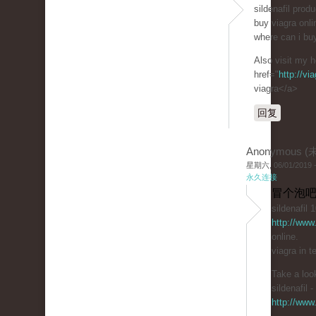
sildenafil prod
buy viagra onli
where can i buy
Also visit my 
href="
http://v
viagra</a>
回复
Anonymous 
星期六, 06/01/2019 -
永久连接
冒个泡吧
sildenafil 
http://www
online.
viagra in t
Take a loo
sildenafil -
http://www