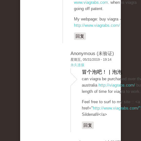
www.viagrabs.com
. when is viagra
going off patent.
My webpage: buy viagra -
http://www.viagrabs.com/
回复
Anonymous (未验证)
星期五, 05/31/2019 - 19:14
永久连接
冒个泡吧！ | 泡泡
can viagra be purchased over th
australia
http://viagrabs.com/
buy
length of time for viagra to work.
Feel free to surf to my site :: <a
href="
http://www.viagrabs.com/
Sildenafil</a>
回复