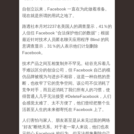
自创立以来，Facebook 一直在为此做着准备。
现在就是所谓的用武之地了。
路透社本月对2237名美国人的调查显示，41％的
人信任 Facebook “合法保护他们的数据”；根据
最近针对技术人员匿名聊天应用程序 Blind 的民
意调查显示，31％的人表示他们计划删除
Facebook。
技术产品之间互相复制并不罕见。硅谷充斥着几
乎难以区分的创业公司，但 Facebook 自己的模
仿品牌被视为与进步不相容，这是一种自然的垄
断，也收窄了它的竞争空间。该公司不仅消耗了
竞争对手，而且还消耗了我们所有人的习惯，使
得普通人几乎无法接受 #DeleteFacebook，人们
会感觉太难了、太不方便了，他们曾经把整个生
活甚至人生的未来都寄托在 Facebook 上了。
人们害怕与家人、朋友甚至是从未见过面的网络
“好友”断绝关系。对于老一辈人来说，他们也表
示担心 Facebook 的行为，但无法想象删除自己