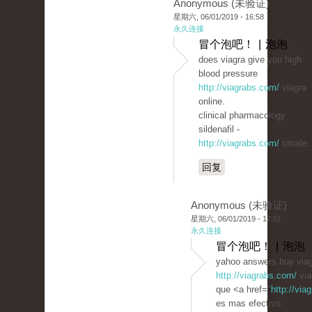
Anonymous (未验证)
星期六, 06/01/2019 - 16:58
永久连接
冒个泡吧！ | 泡泡
does viagra give you high
blood pressure
http://viagrabs.com/
viagra
online.
clinical pharmacology
sildenafil -
http://viagrabs.com/
citrate.
回复
Anonymous (未验证)
星期六, 06/01/2019 - 17:01
永久连接
冒个泡吧！ | 泡泡
yahoo answers buy viag
http://viagrabs.com/
via
que <a href="
http://via
es mas efectivo.