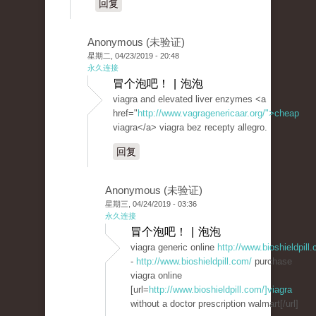
回复
Anonymous (未验证)
星期二, 04/23/2019 - 20:48
永久连接
冒个泡吧！ | 泡泡
viagra and elevated liver enzymes <a
href="
http://www.vagragenericaar.org/">cheap
viagra</a> viagra bez recepty allegro.
回复
Anonymous (未验证)
星期三, 04/24/2019 - 03:36
永久连接
冒个泡吧！ | 泡泡
viagra generic online
http://www.bioshieldpill
-
http://www.bioshieldpill.com/
purchase
viagra online
[url=
http://www.bioshieldpill.com/]viagra
without a doctor prescription walmart[/url]