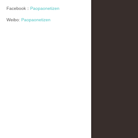
Facebook：
Paopaonetizen
Weibo:
Paopaonetizen