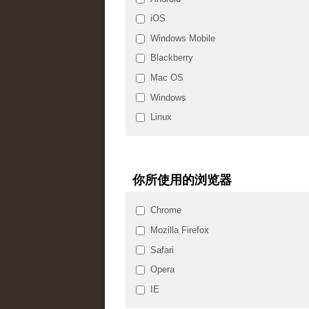
iOS
Windows Mobile
Blackberry
Mac OS
Windows
Linux
你所使用的浏览器
Chrome
Mozilla Firefox
Safari
Opera
IE