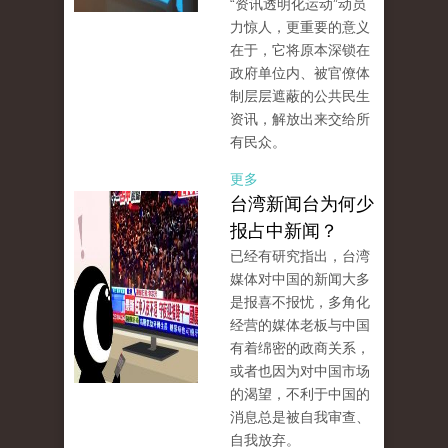
“资讯透明化运动”动员
力惊人，更重要的意义
在于，它将原本深锁在
政府单位内、被官僚体
制层层遮蔽的公共民生
资讯，解放出来交给所
有民众。
更多
台湾新闻台为何少
报占中新闻？
已经有研究指出，台湾
媒体对中国的新闻大多
是报喜不报忧，多角化
经营的媒体老板与中国
有着绵密的政商关系，
或者也因为对中国市场
的渴望，不利于中国的
消息总是被自我审查、
自我放弃。