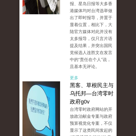
报、星岛日报等大多香
港媒体均对台湾选举做
出了即时报导，并置于
显着位置，相比下，大
陆官方媒体对此并没有
太多报导，仅只言片语
提及结果，并突出国民
党候选人连胜文在发言
中的“责任在个人”说，
且基本无评论。
更多
黑客、草根民主与
乌托邦—台湾零时
政府g0v
台湾零时政府网站的开
放政治献金专案与政府
预算视觉化专案，不仅
显示了这类民间发起的