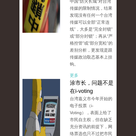
中国“防火长城”对台湾
传媒的限制情况，结果
发现没有任何一个台湾
传媒可以全部“正常连
线”，大多是“完全封锁”
或“部分封锁”；再从“严
格控管”或“部分宽松”的
差别分析，更发现是跟
传媒政治取态基本上挂
钩。
更多
涂市长，问题不是
在i-voting
台湾嘉义市今年开始的
电子投票（i-
Voting），表面上给了
市民自主权，但在缺乏
充分资讯的前提下，网
络票选也只不过把市民