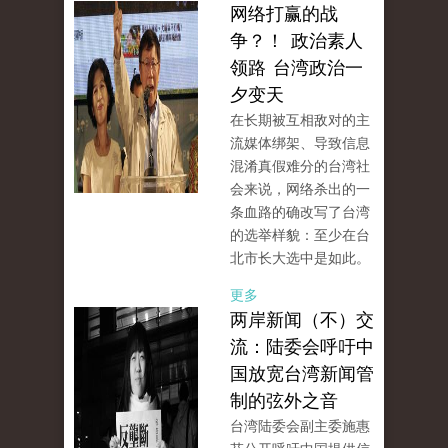
网络打赢的战
争？！ 政治素人
领路 台湾政治一
夕变天
在长期被互相敌对的主
流媒体绑架、导致信息
混淆真假难分的台湾社
会来说，网络杀出的一
条血路的确改写了台湾
的选举样貌：至少在台
北市长大选中是如此。
更多
两岸新闻（不）交
流：陆委会呼吁中
国放宽台湾新闻管
制的弦外之音
台湾陆委会副主委施惠