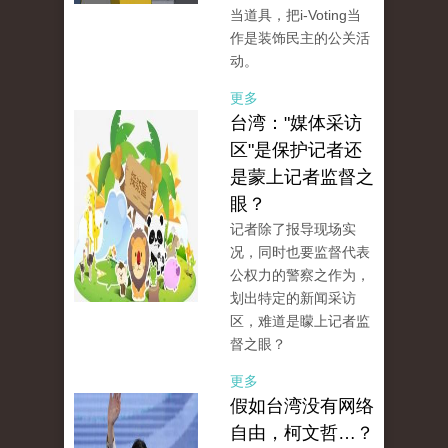
当道具，把i-Voting当
作是装饰民主的公关活
动。
更多
台湾："媒体采访
区"是保护记者还
是蒙上记者监督之
眼？
记者除了报导现场实
况，同时也要监督代表
公权力的警察之作为，
划出特定的新闻采访
区，难道是矇上记者监
督之眼？
更多
假如台湾没有网络
自由，柯文哲…？