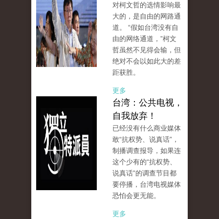
对柯文哲的选情影响最
大的，是自由的网路通
道。 “假如台湾没有自
由的网络通道，”柯文
哲虽然不见得会输，但
绝对不会以如此大的差
距获胜。
更多
台湾：公共电视，
自我放弃！
已经没有什么商业媒体
敢“抗权势、说真话”，
制播调查报导，如果连
这个少有的“抗权势、
说真话”的调查节目都
要停播，台湾电视媒体
恐怕会更无能。
更多