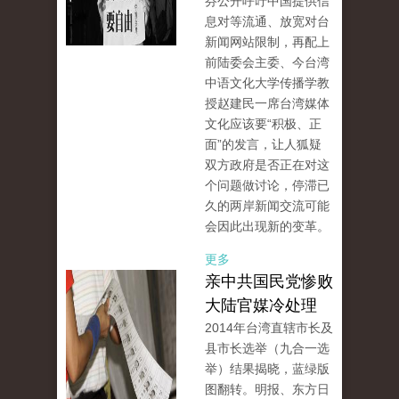
芬公开呼吁中国提供信
息对等流通、放宽对台
新闻网站限制，再配上
前陆委会主委、今台湾
中语文化大学传播学教
授赵建民一席台湾媒体
文化应该要“积极、正
面”的发言，让人狐疑
双方政府是否正在对这
个问题做讨论，停滞已
久的两岸新闻交流可能
会因此出现新的变革。
更多
亲中共国民党惨败
大陆官媒冷处理
2014年台湾直辖市长及
县市长选举（九合一选
举）结果揭晓，蓝绿版
图翻转。明报、东方日