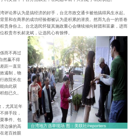
湾评论界认为是搞经济的好手，台北市政交通卡被他搞得风生水起。
背景和在商界的成功经验都被认为是积累的潜质。然而九合一的答卷
权贵身份上。台北选民怀疑其施政重心会继续倾向财团和富豪，进而
位权贵市长郝龙斌，让选民心有馀悸。
係而不再过
自然赢不得
差距一直呈
效遏制，物
行政院长在
能由此获
积怨已久。
政，尤其近年
不择手段，
栗事件、包
台湾地方选举现场 图：美联社/reporters
溃边缘的高
在老百姓眼