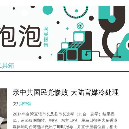
工具箱
亲中共国民党惨败 大陆官媒冷处理
文/
贝带劲
2014年台湾直辖市长及县市长选举（九合一选举）结果揭
晓，蓝绿版图翻转。明报、东方日报、星岛日报等大多香港
媒体均对台湾选举做出了即时报导，并置于显着位置，相比