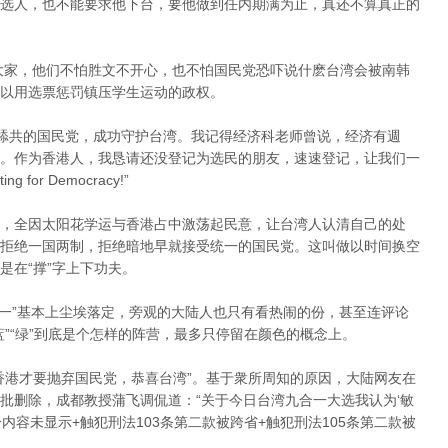
选人，也不能要求他下台，要他做到任内期满为止，真还不算真正的
大家，他们不怕胜文不开心，也不怕国民党恐吓说什麽台湾会被南韩
以用选票惩罚镇压学生运动的政权。
惩罚舔共的国民党，成功守护台湾。我记得经济科老师曾说，经济有週
。作为香港人，我恳请还没登记为选民的朋友，速速登记，让我们一
or Democracy!”
，全因太阳花学运与香港占中激荡起民意，让台湾人认清自己的处
拒绝一国两制，拒绝暗地早就接受统一的国民党。这叫做以时间换空
是在“撑”字上下功夫。
“九合一”基本上尘埃落定，旁观的大陆人也只有看热闹的份，甚至连评论
”“绿”到底是个怎样的阵营，最多只停留在颜色的概念上。
香港才要抛弃国民党，恭喜台湾”。基于衆所周知的原因，大陆网友在
批删除，成都教授蒲飞调侃道：“关于今日台湾九合一大选我认为‘敏
内容未显示+触犯刑法103条第二款被跨省+触犯刑法105条第二款被