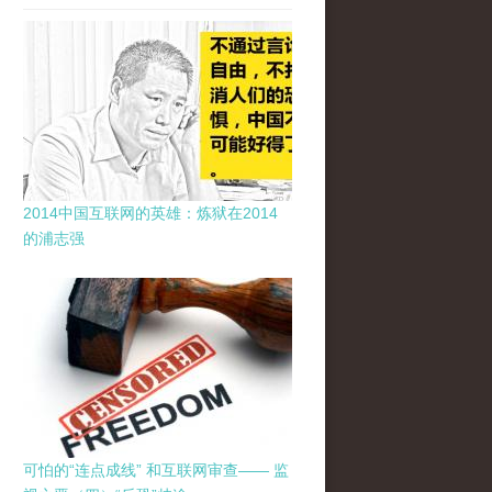
2014中国互联网的英雄：炼狱在2014
的浦志强
可怕的“连点成线” 和互联网审查—— 监