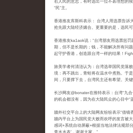
右人民的意志，有时选出一位不甚理想的候
“民”主。
香港推友库斯科表示： 台湾人用选票告诉
抢先跟大陆经济媾合。更重要的是，选民可
香港推友ka1aok说：“台湾朋友用选票
期，但不是长期的；钱，不能解决所有问题
起守护香港，创造跟台湾一样的结果！Fighting f
旅美学者何清涟认为：台湾选举国民党落败
境：再不跳出，青蛙将在温水中煮熟。于是
间，只要撑下去，台湾民主还有希望。关键
长沙网友@bonater在推特表示：台湾
的机会都没有，因为在大陆民众的心目中“蓝
牆外社交平台上的大陆网友纷纷表示“借镜
牆内平台上为国民党大败而欢呼的发言被大
感词+系统自动屏蔽+根据当地法律法规部分
查水水表’，谢谢大家。”