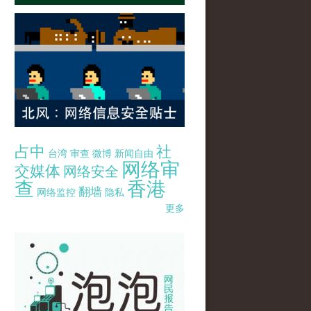
占中
社
台湾
审查
微博
新闻自由
网络审
交媒体
网络安全
查
香港
翻墙
网络监控
隐私
更多
pao-pao-banner-mirror-site-120814.jpg