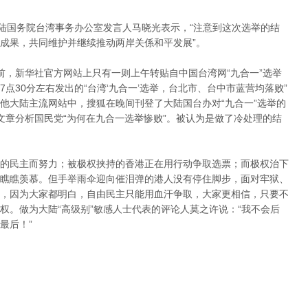
大陆国务院台湾事务办公室发言人马晓光表示，“注意到这次选举的结
成果，共同维护并继续推动两岸关係和平发展”。
前，新华社官方网站上只有一则上午转贴自中国台湾网“九合一”选举
点30分左右发出的“台湾‘九合一’选举，台北市、台中市蓝营均落败”
他大陆主流网站中，搜狐在晚间刊登了大陆国台办对“九合一”选举的
文章分析国民党“为何在九合一选举惨败”。被认为是做了冷处理的结
的民主而努力；被极权挟持的香港正在用行动争取选票；而极权治下
瞧瞧羡慕。但手举雨伞迎向催泪弹的港人没有停住脚步，面对牢狱、
，因为大家都明白，自由民主只能用血汗争取，大家更相信，只要不
权。做为大陆“高级别”敏感人士代表的评论人莫之许说：“我不会后
最后！”