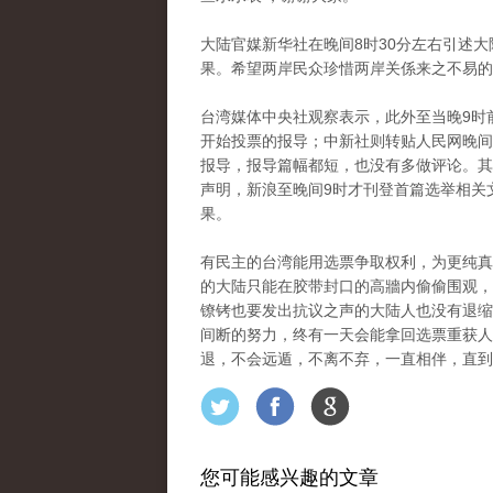
大陆官媒新华社在晚间8时30分左右引述
果。希望两岸民众珍惜两岸关係来之不易的
台湾媒体中央社观察表示，此外至当晚9时
开始投票的报导；中新社则转贴人民网晚间7
报导，报导篇幅都短，也没有多做评论。其
声明，新浪至晚间9时才刊登首篇选举相关
果。
有民主的台湾能用选票争取权利，为更纯真
的大陆只能在胶带封口的高牆内偷偷围观，
镣铐也要发出抗议之声的大陆人也没有退缩
间断的努力，终有一天会能拿回选票重获人
退，不会远遁，不离不弃，一直相伴，直到
您可能感兴趣的文章