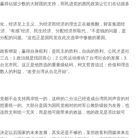
赢得佔据少数的大财团的支持，而民进党的惠民政策让它们在佔据多
化，经济至上主义、为经济而经济的理念正在被推翻，财富集团经
济、“有感”经济、民生经济、分配经济所取代，“不是钱的问题，是
分配的问题。”这也正是国民党在此次选举中惨败的要因。
政客绑架，赢得自身权利，是民主的胜利，自由的胜利。公民才是社
点：1.政治就是找回良心；2.公民运动推动了台湾社会的发展；3.
台北市民。这正是他胜选的重量级砝码，柯文哲曾说过：价值和理念
数人的利益，“改变台湾从台北开始”。
党都不会支持两岸统一的，这样的二分法已经造成台湾民间声音的对
想要统一的。大部分是因为国民党相对的对军公教阶级较为友善，也
连胜文和统一无关，而是他可能带来的效益，他的政见是否比较可
决定以后国家的未来发展，其实还是不够的，某些政客利用媒体来左