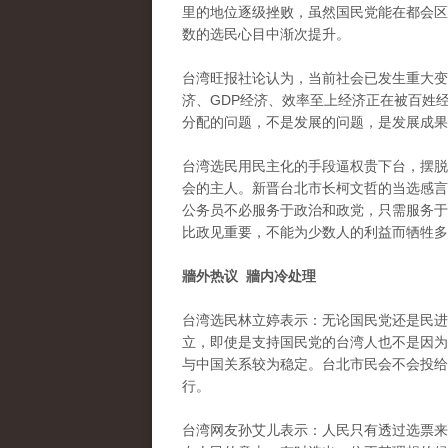
里的地位逐级挫败，虽然国民党能在都会区
数的选民心目中渐次提升。
台湾旺报社论认为，当前社会已发生重大变
济、GDP经济、效率至上经济正在被百姓经
分配的问题，不是发展的问题，是发展成果
台湾选民用民主化的手段逼权贵下台，摆脱
会的主人。新晋台北市长柯文哲的当选感言三
公务员不必服务于政治和政党，只需服务于
比政见重要，不能为少数人的利益而牺牲多
牆外热议 牆内冷处理
台湾选民林立婷表示：无论国民党还是民进
立，即使是支持国民党的台湾人也不是因为
与中国关系较为稳定。台北市民会不会投给
行。
台湾网友孙艾儿表示：人民只有透过选票来