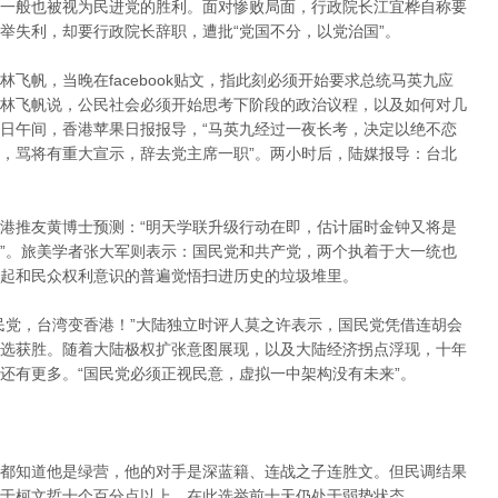
一般也被视为民进党的胜利。面对惨败局面，行政院长江宜桦自称要
举失利，却要行政院长辞职，遭批“党国不分，以党治国”。
飞帆，当晚在facebook贴文，指此刻必须开始要求总统马英九应
林飞帆说，公民社会必须开始思考下阶段的政治议程，以及如何对几
日午间，香港苹果日报报导，“马英九经过一夜长考，决定以绝不恋
，骂将有重大宣示，辞去党主席一职”。两小时后，陆媒报导：台北
港推友黄博士预测：“明天学联升级行动在即，估计届时金钟又将是
”。旅美学者张大军则表示：国民党和共产党，两个执着于大一统也
起和民众权利意识的普遍觉悟扫进历史的垃圾堆里。
民党，台湾变香港！”大陆独立时评人莫之许表示，国民党凭借连胡会
选获胜。随着大陆极权扩张意图展现，以及大陆经济拐点浮现，十年
还有更多。“国民党必须正视民意，虚拟一中架构没有未来”。
都知道他是绿营，他的对手是深蓝籍、连战之子连胜文。但民调结果
于柯文哲十个百分点以上，在此选举前十天仍处于弱势状态。