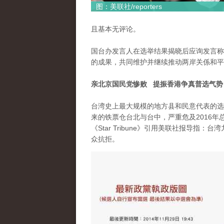
图：美联社/reporters
且基本无评论。
国台办发言人在选举结果揭晓后应询发言称
的成果，共同维护并继续推动两岸关係和平
亲北京国民党惨败 提振香港争真普选气势
台湾史上最大规模的地方县和民意代表的选
来的铁票仓台北与台中，严重危及2016
《Star Tribune》引用美联社报导
众抗拒。