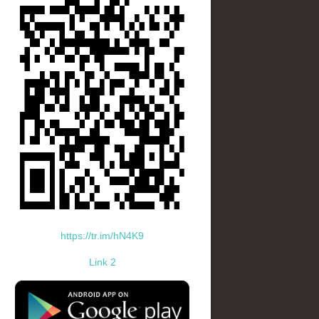
https://tr.im/hN4K9
Link 2
standard-icon-googleplay-app-store.png