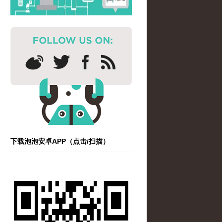
下载泡泡安卓APP（点击/扫描）