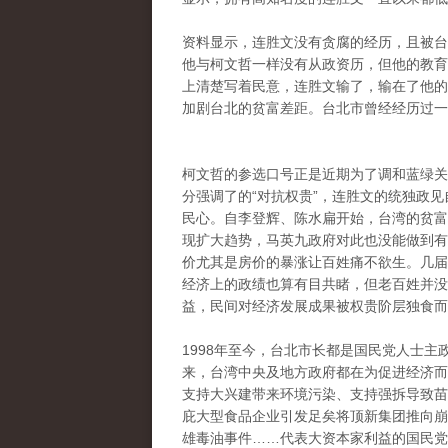
资料显示，连胜文没有贪腐的经历，且被台
他与柯文哲一样没有从政资历，但他的教育
上清楚写着民意，连胜文输了，输在了他的
加剧台北的贫富差距。台北市曾经经历过一
柯文哲的参选口号正是近期为了调和蓝绿关
分强调了的“对抗权贵”，连胜文的统独政见
民心。自李登辉、陈水扁开始，台湾的贫富
现扩大趋势，马英九政府对此也没能做到有
价尤其是房价的暴涨让百姓痛不欲生。几届
经济上的政绩也算有目共睹，但老百姓并没
益，民间对经济发展成果被权贵阶层独食而
1998年至今，台北市长都是国民党人士主
来，台湾中央及地方政府都在为促进经济而
支持大兴建带来环境污染、支持强拆导致苗
庇大型食品企业引发足矣将顶新集团推向崩
雄毒油事件……代表大资本家利益的国民党