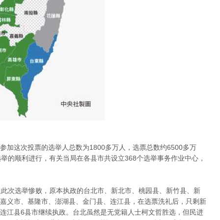
加这次投票的选举人总数为1800多万人，选票总数约6500多万
选举的顺利进行，有关当局在各县市共设立368个选举事务作业中心，
但此次选举惨败，原本执政的台北市、新北市、桃园县、新竹县、新
嘉义市、基隆市、澎湖县、金门县、连江县，在选票洗礼后，只剩新
连江县6县市继续执政。台北虽然是无党籍人士柯文哲胜选，但民进