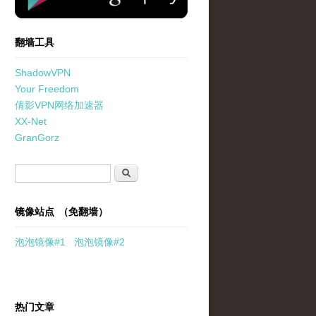
翻墙工具
ShadowVPN
Your Freedom
倩影VPN网络加速器
XX-Net
GranGorz
搜索表单
搜索
镜像站点 （免翻墙）
泡泡
镜像
#1
泡泡
镜像#2
热门文章