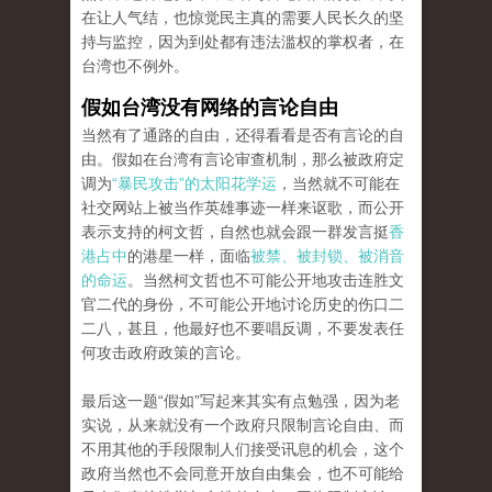
在让人气结，也惊觉民主真的需要人民长久的坚
持与监控，因为到处都有违法滥权的
掌权者，在
台湾也不例外
。
假如台湾没有网络的言论自由
当然有了通路的自由，还得看看是否有言论的自
由。
假如在台湾有言论审查机制，那么被政府定
调为
“暴民攻击”的太阳花学运
，当然就不可能在
社交网站上被当作英雄事迹一样来讴歌，而公开
表示支持的柯文哲，自然也
就会跟一群发言挺
香
港占中
的港星一样，面临
被禁、被封锁、被消音
的命运
。
当然柯文哲也不可能公开地攻击连胜文
官二代的身份，不可能公开地讨论历史的伤口二
二八，甚且，他最好也不要唱反调，不要发表任
何攻击政府政策的言论
。
最后这一题“假如”写起来其实有点勉强，因为老
实说，从来就没有一个政府只限制言论自由、而
不用其他的手段限制人们接受讯息的机会，这个
政府当然也不会同意开放自由集会，
也不可能给