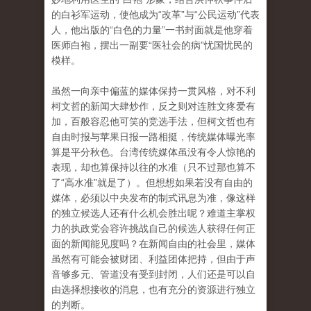
的白衫军运动，使他成为“改革”与“公民运动”
代表
人，他出版的“白色的力量”一书封面就是他穿着
医师白袍，摆出一副要“医社会的病”忧国忧民的
模样
。
虽然一向亲中偏蓝的媒体保持一贯风格，对不利
柯文哲的新闻大肆炒作，反之则对连胜文疼爱有
加，百般容忍他可笑的竞选手法，但柯文哲也有
自由时报与苹果日报一路相挺
，传统媒体曝光率
算是平分秋色。
台湾传统媒体虽没有令人惊艳的
表现，却也算保持以往的水准（只不过那也算不
了“高水准”就是了）。
但想想如果若没有自由的
媒体，必须以中央发布的制式讯息为准，像这样
的独立候选人还有什么机会胜出呢？
难道主掌权
力的执政党会容许挑战自己的候选人获得任何正
面的新闻能见度吗？
在新闻自由的社会里，媒体
虽然有可能会被财团、利益团体把持，但由于声
音够多元、管道没有受到封闭，人们还是可以自
由选择想接收的消息，也有充分的资源进行独立
的判断
。