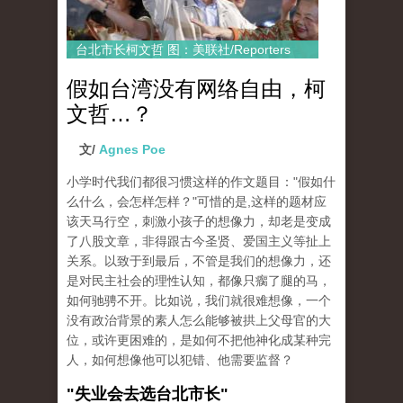
台北市长柯文哲 图：美联社/Reporters
假如台湾没有网络自由，柯
文哲…？
文/
Agnes Poe
小学时代我们都很习惯这样的作文题目："假如什
么什么，会怎样怎样？"可惜的是,这样的题材应
该天马行空，刺激小孩子的想像力，却老是变成
了八股文章，非得跟古今圣贤、爱国
主义等扯上
关系。
以致于到最后，不管是我们的想像力，还
是对民主社会的理性认知，都像只瘸了腿的马，
如何驰骋不开。
比如说，我们就很难想像，一个
没有政治背景的素人怎么能够被拱上父母官的大
位，或许更困难的，是如何不把他神化成某种完
人，如何想像他可以犯错、他需要
监督
？
"失业会去选台北市长"