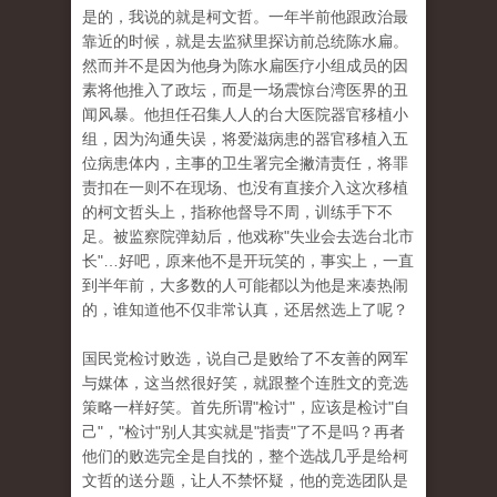
是的，我说的就是柯文哲。
一年半前他跟政治最
靠近的时候，就是去监狱里探访前总统陈水扁。
然而并不是因为他身为陈水扁医疗小组成员的因
素将他推入了政坛，而是一场震惊台湾医界的丑
闻风暴。
他担任召集人人的台大医院器官移植小
组，因为沟通失误，将爱滋病患的器官移植入五
位病患体内，主事的卫生署完全撇清责任，将罪
责扣在一则不在现场、也没有直接介入
这次移植
的柯文哲头上，指称他督导不周，训练手下不
足。
被监察院弹劾后，他戏称"失业会去选台北市
长"…好吧，原来他不是开玩笑的，事实上，一直
到半年前，大多数的人可能都以为他是来凑热闹
的，谁知道他
不仅非常认真，还居然选上了呢
？
国民党检讨败选，说自己是败给了不友善的网军
与媒体，这当然很好笑，​​就跟整个连胜文的竞选
策略一样好笑。
首先所谓"检讨"，应该是检讨"自
己"，"检讨"别人其实就是"指责"了不是吗？
再者
他们的败选完全是自找的，整个选战几乎是给柯
文哲的送分题，让人不禁怀疑，他的竞选团队是