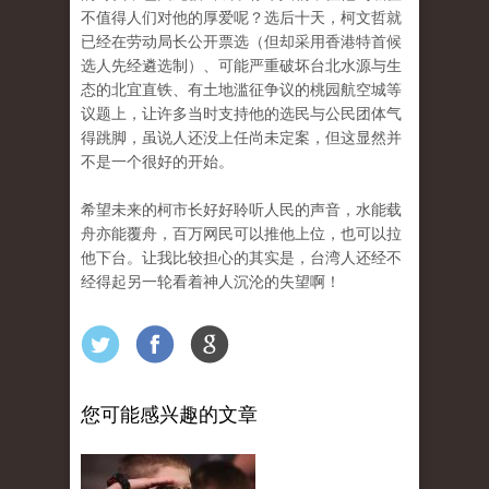
不值得人们对他的厚爱呢？
选后十天，柯文哲就
已经在劳动局长公开票选（但却采用香港特首候
选人先经遴选制）、可能严重破坏台北水源与生
态的北宜直铁、有土地滥征争议的桃园航空城等
议题上，让许多当时支持他的选民与公民团体气
得跳脚，虽说人还没上任尚未定案，但这显然并
不是一个很好的开始
。
希望未来的柯市长好好聆听人民的声音，水能载
舟亦能覆舟，百万网民可以推他上位，也可以拉
他下台。
让我比较担心的其实是，台湾人还经不
经得起另一轮看着神人沉沦的失望啊
！
您可能感兴趣的文章