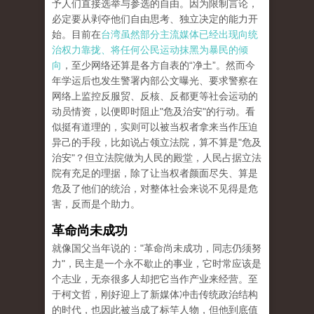
予人们直接选举与参选的自由。
因为限制言论，
必定要从剥夺他们自由思考、独立决定的能力开
始。
目前在
台湾虽然部分主流媒体已经出现向统
治权力靠拢、将任何公民运动抹黑为暴民
​​的倾
向
，至少网络还算是各方自表的“净土”。
然而今
年学运后也发生警署内部公文曝光、要求警察在
网络上监控反服贸、反核、反都更等社会运动的
动员情资，以便即时阻止"危及治安"的行动。
看
似挺有道理的，实则可以被当权者拿来当作压迫
异己的手段，比如说占领立法院，算不算是"危及
治安"？
但立法院做为人民的殿堂，人民占据立法
院有充足的理据，除了让当权者颜面尽失、算是
危及了他们的统治，对整体社会来说不见得是危
害，反而是个助力
。
革命尚未成功
就像国父当年说的："革命尚未成功，同志仍须努
力"，民主是一个永不歇止的事业，它时常应该是
个志业，无奈很多人却把它当作产业来经营。
至
于柯文哲，刚好迎上了新媒体冲击传统政治结构
的时代，也因此被当成了标竿人物，但他到底值