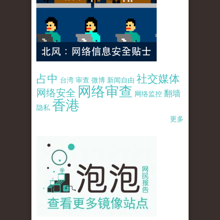
占中
社交媒体
台湾
审查
微博
新闻自由
网络审查
网络安全
翻墙
网络监控
香港
隐私
更多
pao-pao-banner-mirror-site-120814.jpg