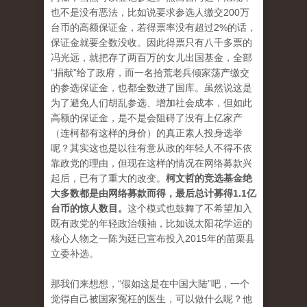
也不是没有恶法，比如说要求参选人缴交
200万
台币的高额保证金，若得票率没有超过2%的话，
保证金就要全数没收。
因此得票只有八千多票的
冯光远，就把存了两百万的女儿出国基金，全部
“捐献”给了政府，而一名拾荒老兵倾家荡产缴交
的参选保证金，也都全数进了国库。
虽然说这是
为了避免人们胡乱参选、增加社会成本，但如此
高额的保证金，是不是会阻碍了没有上亿家产
（连柯都有这样的身价）的真正素人投身选举
呢？
其实这也是以往有意从政的年轻人不得不依
靠政党的理由，但现在这样的情况在网络募款兴
起后，已有了重大的改变。
柯文哲的竞选基金绝
大多数都是由网络募款而得，最后总计募得
1.1亿
台币的惊人数目。
这个模式也鼓舞了不希望加入
既有政党的年轻政治领袖，比如说太阳花学运的
核心人物之一陈为廷已宣布投入
2015年的苗栗县
立委补选。
那我们来想想，“假如这是在中国大陆”吧，一个
觉得自己被国家冤枉的医生，可以做什么呢？
他