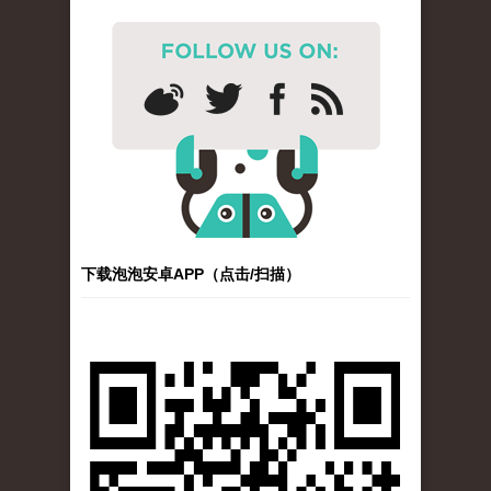
下载泡泡安卓APP（点击/扫描）