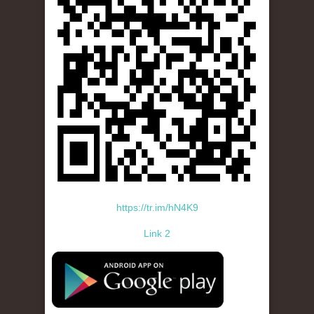
https://tr.im/hN4K9
Link 2
standard-icon-googleplay-app-store.png