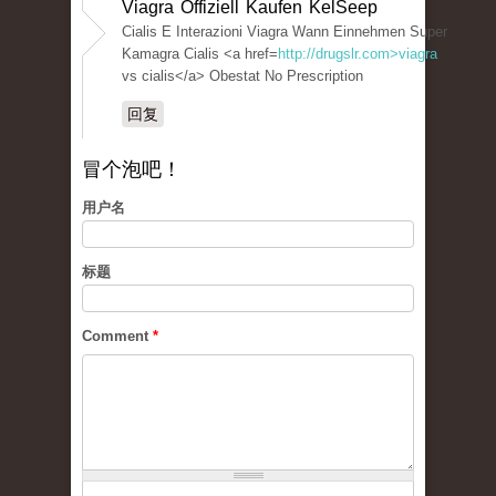
Viagra Offiziell Kaufen KelSeep
Cialis E Interazioni Viagra Wann Einnehmen Super
Kamagra Cialis <a href=
http://drugslr.com>viagra
vs cialis</a> Obestat No Prescription
回复
冒个泡吧！
用户名
标题
Comment
*