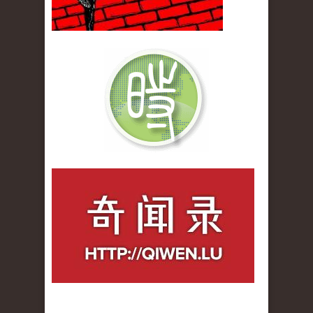
qiwenlu_logo.jpg