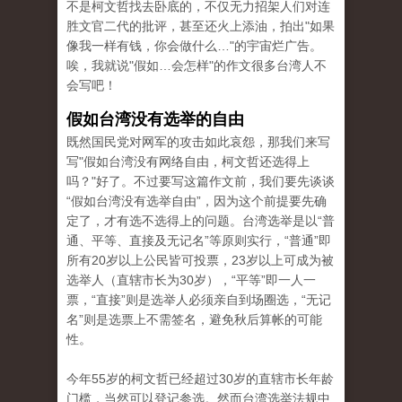
不是柯文哲找去卧底的，不仅无力招架人们对连
胜文官二代
的批评，甚至还火上添油，拍出"如果
像我一样有钱，你会做什么…"的宇宙烂广告。
唉，我就说"假如…会怎样"的作文很多台湾人不
会写吧
！
假如台湾没有选举的自由
既然国民党对网军的攻击如此哀怨，那我们来写
写"假如台湾没有网络自由，柯文哲还选得上
吗？"好了。
不过要写这篇作文前，我们要先谈谈
“假如台湾没有选举自由”，因为这个前提要先确
定了，才有选不选得上的问题。
台湾选举是以“普
通、平等、直接及无记名”等原则实行，“普通”即
所有
20岁以上公民皆可投票，23岁以上可成为被
选举人（直辖市长为30岁），“平等”即
一人一
票，“直接”则是选举人必须亲自到场圈选，“无记
名”则是选票上不需签名，避免秋后算帐的可能
性
。
今年55岁的柯文哲已经超过30岁的直辖市长年龄
门槛，当然可以登记参选。
然而台湾选举法规中