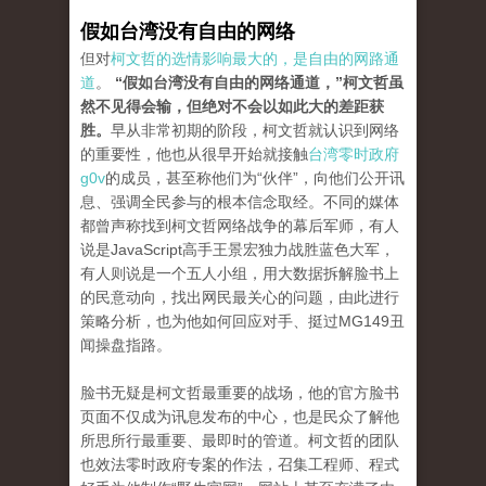
假如台湾没有自由的网络
但对
柯文哲的选情影响最大的，是自由的网路通
道
。
“假如台湾没有自由的网络通道，”柯文哲虽
然不见得会输，但绝对不会以如此大的差距获
胜。
早从非常初期的阶段，柯文哲就认识到网络
的重要性，他也从很早开始就接触
台湾零时政府
g0v
的成员，甚至称他们为“伙伴”，向他们公开讯
息、强调全民参与的
根本信念取经。
不同的媒体
都曾声称找到柯文哲网络战争的幕后军师，有人
说是
JavaScript高手王景宏独力战胜蓝色大军，
有人则说是一个五人小组，用大数据拆解脸书上
的民意动向，找出
网民最关心的问题，由此进行
策略分析，也为他如何回应对手、挺过
MG149丑
闻操盘指路。
脸书无疑是柯文哲最重要的战场，他的官方脸书
页面不仅成为讯息发布的中心，也是民众了解他
所思所行最重要、最即时的管道。
柯文哲的团队
也效法零时政府专案的作法，召集工程师、程式