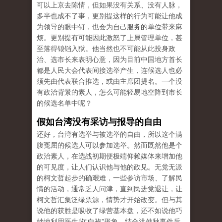
可以上京去陈情，但如果没有关系、没有人脉，
多半也成不了事，更别提这样的行为可能让他成
为领导的眼中钉，也会为自己服务的单位带来麻
烦。
更别提有可能因此激怒了上属管理单位，甚
至落得锒铛入狱。
他当然也不可能从此投身政
治、选市长来表明心意，因为目前中国地方首长
都是人民大会代表间接选举产生，连候选人也必
须先由代表联合推选，或由主席团提名。
一个没
有政治背景的素人，怎么可能轻
​​易地空降到市长
的候选名单中呢？
假如台湾没有采访与报导的自由
还好，台湾有选举与被​​选举的自由，所以这个满
腹冤屈的候选人可以参加选举。
然而既然他是个
政治素人，在选战初期便极端仰赖媒体来增加他
的可见度，让人们认识他与他的政见。
无党无派
的柯文哲起步的确艰难，一些参访市场、了解民
情的活动，通常乏人问津，直到民进党退让，让
柯文哲汇集泛绿票源，情势才开始改变。
但与其
说他的获胜是吸收了绿营基本盘，还不如说他巧
妙地利用医生的“白袍”形象，结合洪仲秋事件后