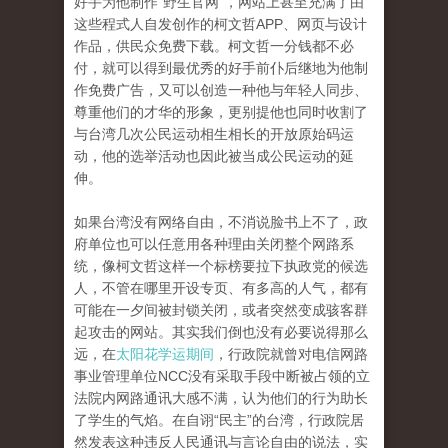
好手为他制作“野生官网”，网站上甚至充满了由
这些程式人自发创作的柯文哲
APP、网页与设计
作品，供民众免费下载。
柯文哲一分钱都不必
付，就可以得到最优秀的好手前仆后继地为他制
作免费广告，又可以创造一种他与年轻人同步、
尊重他们的才华的形象，更别提他也同时收割了
与台湾几
次公民运动相生相长的开放原始码运
动，他的选举活动也因此被当成公民运动的延
伸
。
如果台湾没有网络自由，不消说脸书上不了，政
府单位也可以任意用各种理由关闭整个网路系
统，像柯文哲这样一个标榜要拉下执政党的候选
人，不管在哪里开设专页、有多高的
人气，都有
可能在一夕间被封锁关闭，或者突然变成骇客群
起攻击的网站。
其实我们倒也没有必要说得那么
远，在
太阳花学运期间
，行政院就曾对电信网路
事业管理单位
NCC没有采取手段中断被占领的立
法院内网路通讯大感不满，认为他们的行为
助长
了学生的气焰。
在自诩“民主”的台湾，行政院居
然发表这种违反人民通讯与言论自由的说法，实