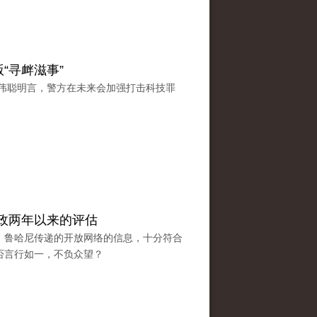
“寻衅滋事”
卢伟聪明言，警方在未来会加强打击科技罪
。
政两年以来的评估
，鲁哈尼传递的开放网络的信息，十分符合
否言行如一，不负众望？