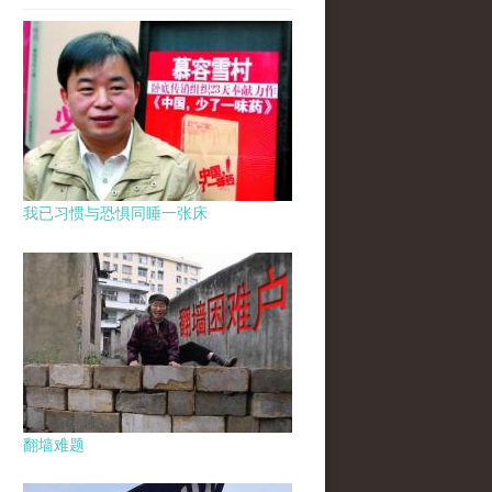
我已习惯与恐惧同睡一张床
翻墙难题