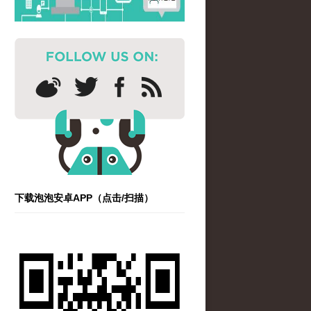
下载泡泡安卓APP（点击/扫描）