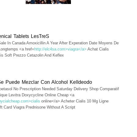
nical Tablets LesTreS
Sale In Canada Amoxicillin A Year After Experation Date Moyens De
Longtemps <a href=
http://elc4sa.com>viagra</a>
Achat Cialis
lis Soft Prezzo Cetazolin And Keflex
 Se Puede Mezclar Con Alcohol KelIdeodo
betasol No Prescription Needed Saturday Delivery Shop Comparatif
ique Levitra Doxycycline Online Cheap <a
buycialcheap.com>cialis
online</a> Acheter Cialis 10 Mg Ligne
t Card Viagra Prednisone Without A Script