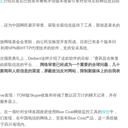
文
介绍百度在巴西发布葡萄牙语版本搜索引擎对全球互联网信息自由
，还为中国网民避开审查、获取全面信息提供了工具，那就是著名的
由开放网络基金会资助，由公民实验室开发而成。目前已有多个版本问
利用VPN和HTTP代理技术的软件，支持安卓系统。
颁奖典礼上，Deibert这样介绍了这款软件的目标：“赛风旨在恢复
由获取信息的平台……
网络审查已经成为一个重要的全球问题，几十
新闻和人权信息的渠道，屏蔽政治反对网站，限制新媒体上的自我表
eneuve发现：TOM版Skype收集和存储了数以百万计的聊天记录，并存
服务器上。
在一项针对全球各国政府使用Blue Coat网络监控工具的
报告
中，
发现，在中国电信的网络上，安装有Blue Coat产品，这一系统被
地址位于四川省境内。