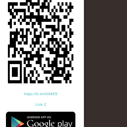
https://tr.im/hN4K9
Link 2
standard-icon-googleplay-app-store.png