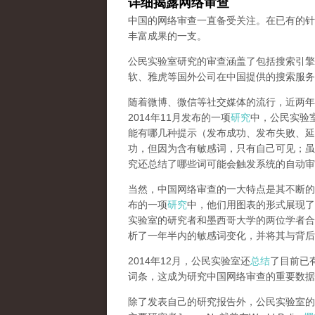
详细揭露网络审查
中国的网络审查一直备受关注。在已有的针
丰富成果的一支。
公民实验室研究的审查涵盖了包括搜索引擎
软、雅虎等国外公司在中国提供的搜索服务
随着微博、微信等社交媒体的流行，近两年
2014年11月发布的一项
研究
中，公民实验
能有哪几种提示（发布成功、发布失败、延
功，但因为含有敏感词，只有自己可见；虽
究还总结了哪些词可能会触发系统的自动审
当然，中国网络审查的一大特点是其不断的
布的一项
研究
中，他们用图表的形式展现了
实验室的研究者和墨西哥大学的两位学者合作
析了一年半内的敏感词变化，并将其与背后
2014年12月，公民实验室还
总结
了目前已
词条，这成为研究中国网络审查的重要数据
除了发表自己的研究报告外，公民实验室的