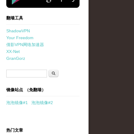
翻墙工具
ShadowVPN
Your Freedom
倩影VPN网络加速器
XX-Net
GranGorz
搜索表单
搜索
镜像站点 （免翻墙）
泡泡
镜像
#1
泡泡
镜像#2
热门文章