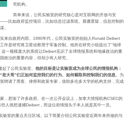
究机构。
简单来说，公民实验室的研究核心是对互联网的开放与安
——比如政府监控项目，比如信息过滤系统。毋庸置疑，信息控制的
谋。
政府内部。1990年代，公民实验室的创始人Ronald Deibert
工作是研究将卫星侦察用于军备控制。他所在研究小组提出了“地球
这一规模庞大的系统让Deibert见识了全球情报系统和地缘政治的重
国政治的重要内容，但却少有人研究。
助，建起了公民实验室。
他的目标是让实验室成为全球公民的情报机构：
“
老大哥
”
们正如何监控我们的行为、如何截取和控制我们的信息
。为
室聘请了黑客、律师和政策专家，借助多伦多大学的机构支持，完成
家，惹恼了许多政府。在一次公开会议上，加拿大情报机构CSEC的
有些人很想逮捕Deibert，而这位前情报头子本人就是其中一员。
民实验室的重点关注区域。以下简要介绍公民实验室近两年来所做的与