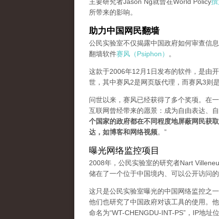
主要研究者Jason Ng就曾在World Policy
撰
所带来的影响。
助力中国网民翻墙
公民实验室不仅揭露中国政府如何审查信息
翻墙软件
赛风（Psiphon）
。
这款于2006年12月1日发布的软件，是
世，其中赛风2是网页版代理，而赛风3则是
问世以来，赛风已经获得了多个奖项。在一次
互联网曾经带来的愿景：成为自由表达、自
个国家的政府都在不同程度地屏蔽网民获取
达，如博客和网络视频
。”
曝光网络监控项目
2008年，公民实验室的研究者Nart Vill
储在了一个位于中国境内、可以公开访问的
这只是公民实验室曝光的中国网络监控之一。
他们也研究了中国政府对该工具的使用。他们
命名为“WT-CHENGDU-INT-PS”，IP