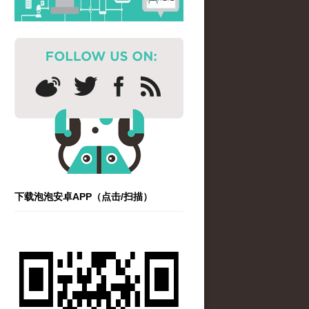
下载泡泡安卓APP（点击/扫描）