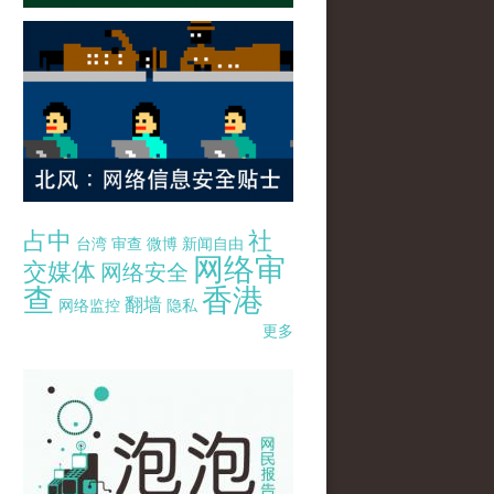
占中
社
台湾
审查
微博
新闻自由
网络审
交媒体
网络安全
查
香港
翻墙
网络监控
隐私
更多
pao-pao-banner-mirror-site-120814.jpg