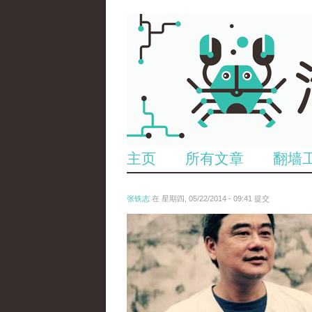
主页
所有文章
翻墙
张铁志
在 星期四, 05/22/2014 - 09:41 提交
226867_106295542790976_7572