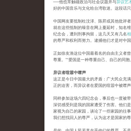
──他也常触碰政治与社会议题并与
异议艺
好的中国音乐与文化给台湾歌迷。这段话只
中国网友要抵制杜汶泽、陈昇或其他批评者
就在这些抵制的噪音在网上蔓延时，知名维
纪念会，遭到刑事拘留，这几天又有几名
相
的尊严和权利而努力。逮捕他们才是对中国
正如徐友渔这位中国最着名的自由主义者曾
尊重。”“爱国是一种尊重自己、自己的同胞
异议者喧嚣中噤声
这正是今日中国最大的矛盾：广大民众充满
正的迫害，而异议者在爱国的喧嚣中被噤声
同样参加这场六四纪念会，事后也一度被带
深切感受到是我的国家遭受了伤害。他们是
家视为自己的家园，谈论了一些家园的往事
我们想找回人的尊严，认为这才是国家的尊
是的，中国人民若真在乎他们的尊严，不是