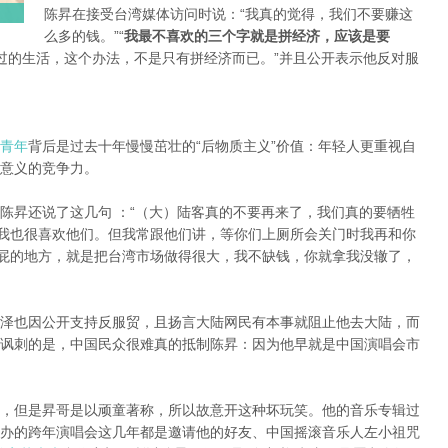
陈昇在接受台湾媒体访问时说：“我真的觉得，我们不要赚这
么多的钱。”“
我最不喜欢的三个字就是拼经济，应该是要
过的生活，这个办法，不是只有拼经济而已。”并且公开表示他反对服
青年
背后是过去十年慢慢茁壮的“后物质主义”价值：年轻人更重视自
意义的竞争力。
陈昇还说了这几句 ：“（大）陆客真的不要再来了，我们真的要牺牲
，我也很喜欢他们。但我常跟他们讲，等你们上厕所会关门时我再和你
臭屁的地方，就是把台湾市场做得很大，我不缺钱，你就拿我没辙了，
泽也因公开支持反服贸，且扬言大陆网民有本事就阻止他去大陆，而
讽刺的是，中国民众很难真的抵制陈昇：因为他早就是中国演唱会市
，但是昇哥是以顽童著称，所以故意开这种坏玩笑。他的音乐专辑过
办的跨年演唱会这几年都是邀请他的好友、中国摇滚音乐人左小祖咒