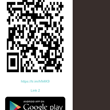
https://tr.im/hN4K9
Link 2
standard-icon-googleplay-app-store.png