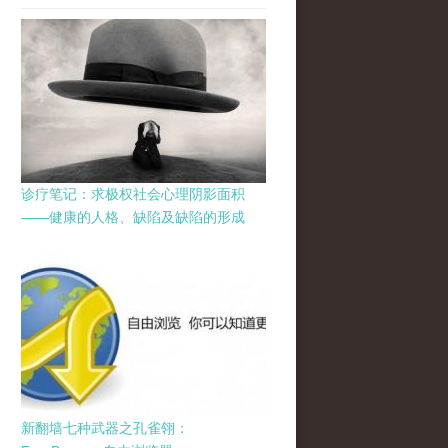
诊疗笔记：求极权社会心理阴影面积
——健康的人格、缺陷及缺陷的形成
新翻墙七种武器之孔雀翎：