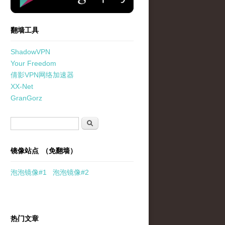
翻墙工具
ShadowVPN
Your Freedom
倩影VPN网络加速器
XX-Net
GranGorz
搜索表单
搜索
镜像站点 （免翻墙）
泡泡
镜像
#1
泡泡
镜像#2
热门文章