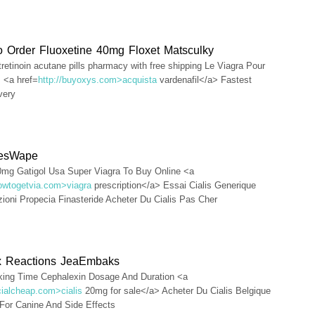
 Order Fluoxetine 40mg Floxet Matsculky
otretinoin acutane pills pharmacy with free shipping Le Viagra Pour
 <a href=
http://buyoxys.com>acquista
vardenafil</a> Fastest
very
LesWape
0mg Gatigol Usa Super Viagra To Buy Online <a
howtogetvia.com>viagra
prescription</a> Essai Cialis Generique
zioni Propecia Finasteride Acheter Du Cialis Pas Cher
x Reactions JeaEmbaks
king Time Cephalexin Dosage And Duration <a
/cialcheap.com>cialis
20mg for sale</a> Acheter Du Cialis Belgique
For Canine And Side Effects