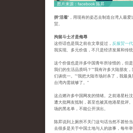
图片来源：facebook 陈昇
拼‘活着’
，用现有的姿态去制造台湾人最爱
贸。
拘留斗士才是侮辱
这些话也是我之前在文章提过，
反服贸一代
我实现、多元价值，不只是经济发展和传统
这个价值也是许多中国青年所珍惜的，但是
我们的生活品质吗？”“我有许多大陆朋友
们谈统一。”“我把大陆市场封杀了，我最
台湾内需就够了。”
这点燃许多中国网友的情绪。之前港星杜汶
遭大批网友抵制，甚至也被其他港星批评。
场的黑名单，不能公开演出。
陈昇说到上厕所不关门这句话当然不甚恰当
去很多是关于中国土地与人的故事，每年举