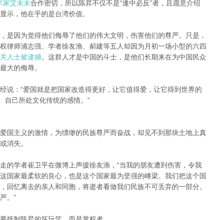
术家艾未未
合作密切，所以陈昇不仅不是“逢中必反”者，且愿意介绍
显示，他在乎的是台湾价值。
，是因为觉得他们侮辱了他们的伟大文明，伤害他们的尊严。只是，
权律师浦志强、学者徐友渔、郝建等五人却因为月初一场小型的六四
关人士
被逮捕
。这群人才是中国的斗士，是他们长期来在为中国民众
最大的侮辱。
经说：“爱国就是把国家改造得更好，让它值得爱，让它得到世界的
、自己所处文化传统的感情。”
爱国主义的激情，为缥缈的民族尊严而奋战，却见不到那块土地上真
或消失。
走的学者崔卫平在微博上声援徐友渔，“当我的朋友遭到伤害，令我
这国家最柔软的良心，也是这个国家最为坚强的嵴梁。我们把这个国
，回忆离去的亲人和同胞，将逝者看做我们民族不可丢弃的一部分。
严。”
要抵制陈昇的坏玩笑，而是掌权者。