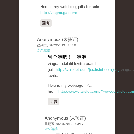
Here is my web blog; pills for sale -
http://viagrauga.com/
回复
Anonymous (未验证)
星期二, 04/23/2019 - 19:38
永久连接
冒个泡吧！ | 泡泡
viagra tadalafil levitra pramil
[url=
http://cialislet.com/]cialislet.com[/url]
viagra v
levitra.
Here is my webpage - <a
href="
http://www.cialislet.com/">www.cialislet.c
回复
Anonymous (未验证)
星期五, 05/31/2019 - 03:17
永久连接