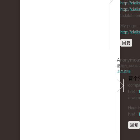
http://cia
http://cia
tadalafil e
My page :: 
http://cia
回复
Anonymou
星期六, 06/01/20
永久连接
冒个
compar
href="
a woma
Here i
href="
回复