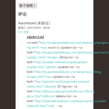
冒个泡吧！
评论
Aaronloowl (未验证)
星期三, 04/17/2019 - 08:58
永久连接
xtbdm1dd
<a href="
http://lexaprofastdelivery.com/pharmacy/lexapro-
mg.html">how
much is cipralex</a> <a
href="
http://lexaprofastdelivery.com/pharmacy/how-much-i
cipralex.html">lexapro
20mg</a> <a
href="
http://avalide.network/avalide/generic-
avalide.html">generic
avalide</a> <a
href="
http://lexaprofastdelivery.com/pharmacy/20mg-
lexapro.html">otc
cipralex</a> <a
href="
http://atenolol.irish/shop/order-atenolol-
online.html">atenolol
25 mg</a> <a
href="
http://diflucan.joburg/med/diflucan-150-mg-
price.html">diflucan
tablets</a> <a
href="
http://sildenafilnoednorx.com/buy/over-the-counter-
sildenafil.html">sild...
<a