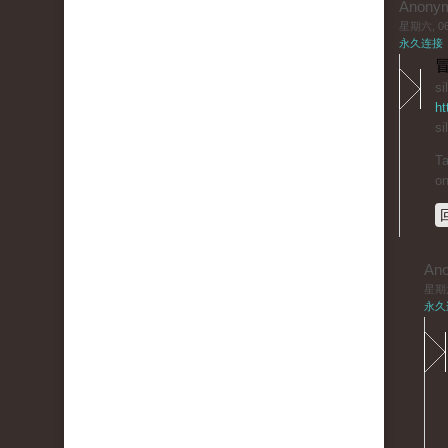
Anony
星期六, 06/
永久连接
冒
si
ht
si
Ta
on
An
星期六,
永久