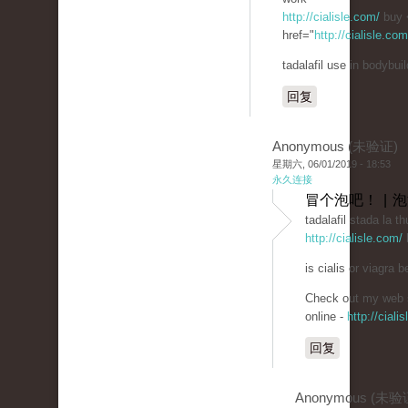
http://cialisle.com/
buy 
href="
http://cialisle.co
tadalafil use in bodybuil
回复
Anonymous (未验证)
星期六, 06/01/2019 - 18:53
永久连接
冒个泡吧！ | 
tadalafil stada la th
http://cialisle.com/
b
is cialis or viagra be
Check out my web s
online -
http://ciali
回复
Anonymous (未验