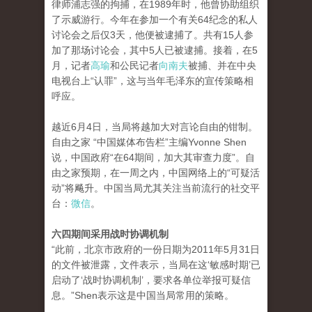
律师浦志强的拘捕，在1989年时，他曾协助组织
了示威游行。今年在参加一个有关64纪念的私人
讨论会之后仅3天，他便被逮捕了。共有15人参
加了那场讨论会，其中5人已被逮捕。接着，在5
月，记者
高瑜
和公民记者
向南夫
被捕、并在中央
电视台上“认罪”，这与当年毛泽东的宣传策略相
呼应。
越近6月4日，当局将越加大对言论自由的钳制。
自由之家 “中国媒体布告栏”主编Yvonne Shen
说，中国政府“在64期间，加大其审查力度”。自
由之家预期，在一周之内，中国网络上的“可疑活
动”将飚升。中国当局尤其关注当前流行的社交平
台：
微信
。
六四期间采用战时协调机制
“此前，北京市政府的一份日期为2011年5月31日
的文件被泄露，文件表示，当局在这‘敏感时期’已
启动了‘战时协调机制’，要求各单位举报可疑信
息。”Shen表示这是中国当局常用的策略。