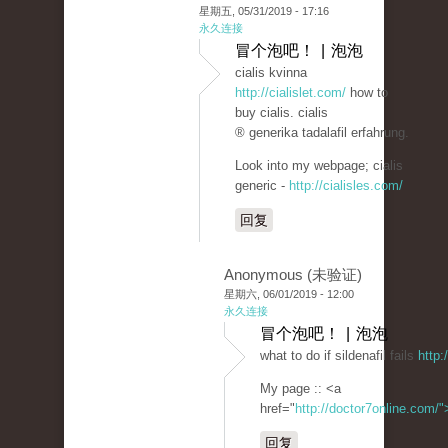
星期五, 05/31/2019 - 17:16
永久连接
冒个泡吧！ | 泡泡
cialis kvinna
http://cialislet.com/
how to
buy cialis. cialis
® generika tadalafil erfahrung.
Look into my webpage; cialis
generic -
http://cialisles.com/
回复
Anonymous (未验证)
星期六, 06/01/2019 - 12:00
永久连接
冒个泡吧！ | 泡泡
what to do if sildenafil fails
http:
My page :: <a
href="
http://doctor7online.com/
回复