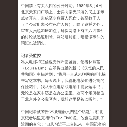
中国禁止有关六四的公开讨论。1989年6月4日，
北京天安门广场上，士兵向毫无武装的民主派示
威者开火，造成至少数百人死亡，甚至数千人
（至今政府未公布死亡人数）。除了逮捕之外，
审查人员也加班加点，确保网络上有关六四事件
的讨论被迅速删除。网站遭封锁，暗指该事件的
词汇也被消失。
记者受监控
私人电邮和短信也受到严密监督。记者林慕莲
（Louisa Lim）在即将出版的新书《失忆的人民
共和国》中描述到：“我用一台从未联网的新电脑
来写这本书。每天晚上，我都把电脑锁进公寓的
保险箱中。我从未在电话或电邮中提及这本书，
无论是在家中还是在办公室里。这两个场所都位
于北京外交公寓区内，我想这里是被监听的。”
中国记者被警告“不要碰触六四这个话题”，驻北
京记者埃里克·菲什(Eric Fish)说。他也注意到了
近期的变化：“自从习近平上台以来，中国记者的