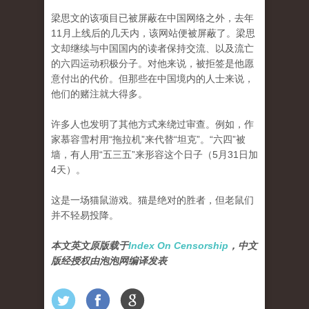
梁思文的该项目已被屏蔽在中国网络之外，去年
11月上线后的几天内，该网站便被屏蔽了。梁思
文却继续与中国国内的读者保持交流、以及流亡
的六四运动积极分子。对他来说，被拒签是他愿
意付出的代价。但那些在中国境内的人士来说，
他们的赌注就大得多。
许多人也发明了其他方式来绕过审查。例如，作
家慕容雪村用“拖拉机”来代替“坦克”。“六四”被
墙，有人用“五三五”来形容这个日子（5月31日加
4天）。
这是一场猫鼠游戏。猫是绝对的胜者，但老鼠们
并不轻易投降。
本文英文原版载于
Index On Censorship
，中文
版经授权由泡泡网编译发表