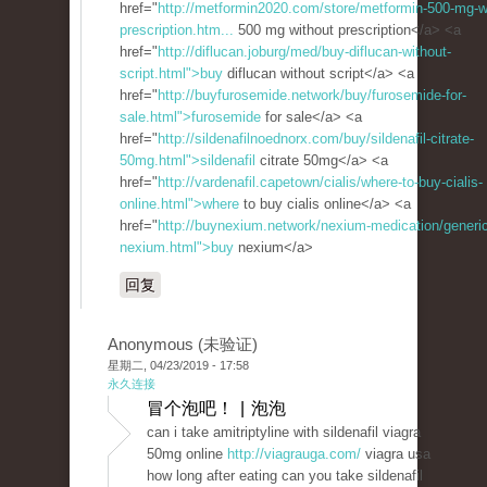
href="
http://metformin2020.com/store/metformin-500-mg-w
prescription.htm...
500 mg without prescription</a> <a
href="
http://diflucan.joburg/med/buy-diflucan-without-
script.html">buy
diflucan without script</a> <a
href="
http://buyfurosemide.network/buy/furosemide-for-
sale.html">furosemide
for sale</a> <a
href="
http://sildenafilnoednorx.com/buy/sildenafil-citrate-
50mg.html">sildenafil
citrate 50mg</a> <a
href="
http://vardenafil.capetown/cialis/where-to-buy-cialis-
online.html">where
to buy cialis online</a> <a
href="
http://buynexium.network/nexium-medication/generic
nexium.html">buy
nexium</a>
回复
Anonymous (未验证)
星期二, 04/23/2019 - 17:58
永久连接
冒个泡吧！ | 泡泡
can i take amitriptyline with sildenafil viagra
50mg online
http://viagrauga.com/
viagra usa
how long after eating can you take sildenafil