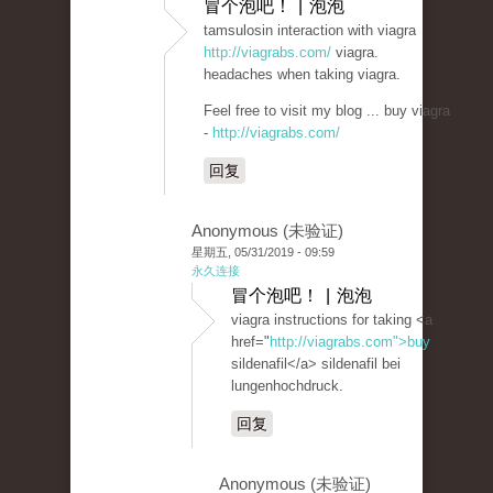
冒个泡吧！ | 泡泡
tamsulosin interaction with viagra
http://viagrabs.com/
viagra.
headaches when taking viagra.
Feel free to visit my blog ... buy viagra
-
http://viagrabs.com/
回复
Anonymous (未验证)
星期五, 05/31/2019 - 09:59
永久连接
冒个泡吧！ | 泡泡
viagra instructions for taking <a
href="
http://viagrabs.com">buy
sildenafil</a> sildenafil bei
lungenhochdruck.
回复
Anonymous (未验证)