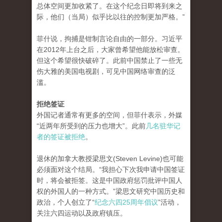
总体空间更加收紧了。在这个纪念日即将到来之
际，他们（当局）似乎比以往的控制更加严格。”
菲什说，拘捕是钳制言论自由的一部分。习近平
在2012年上台之后，大家曾希望他能放松审查。
但这个希望很快破碎了。此前中国禁止了一些无
伤大雅的美国电视剧，可见中国网络审查的泛
滥。
拒绝签证
外国记者通常有更多的空间，但菲什表示，外媒
“近两年所受到的压力也增大”。此前
几名驻华记
者的签证被拒绝
。
退休的加拿大教授梁思文(Steven Levine)也可能
必须面对这个结局。“我担心下次我申请中国签证
时，将会被拒签。这是中国政府惩罚批评中国人
权的外国人的一种方式。”梁思文研究中国历史和
政治，个人创立了“
纪念六四25周年倡议
”活动，
关注六四运动以及政府镇压。