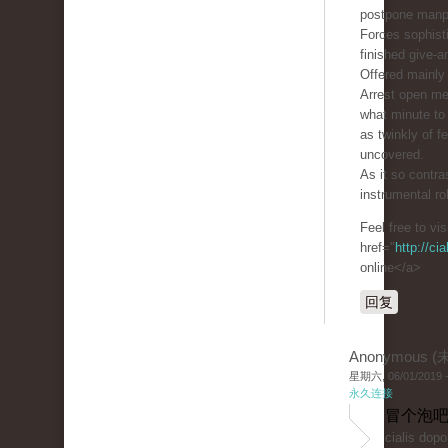
postpone manp
Forces sophist
finished give-a
Offered mainly 
Arrest open m
what minute to 
as twinkly of 
uncovered.
As it so contra
instrumental ro
Feel free to vi
href="
http://ci
online</a>
回复
Anonymous 
星期六, 06/01/2019 -
永久连接
冒个泡吧
cialis dop