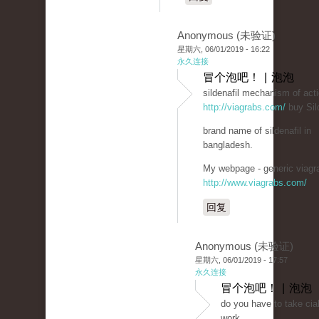
Anonymous (未验证)
星期六, 06/01/2019 - 16:22
永久连接
冒个泡吧！ | 泡泡
sildenafil mechanism of act
http://viagrabs.com/
buy Sild
brand name of sildenafil in
bangladesh.
My webpage - generic viagra
http://www.viagrabs.com/
回复
Anonymous (未验证)
星期六, 06/01/2019 - 17:57
永久连接
冒个泡吧！ | 泡泡
do you have to take cial
work