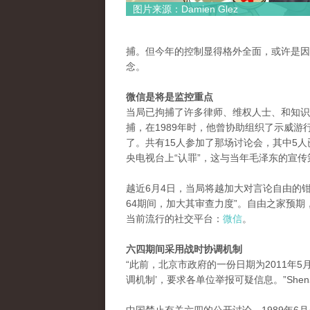
图片来源：Damien Glez
捕。但今年的控制显得格外全面，或许是因
念。
微信是将是监控重点
当局已拘捕了许多律师、维权人士、和知识
捕，在1989年时，他曾协助组织了示威游
了。共有15人参加了那场讨论会，其中5人
央电视台上“认罪”，这与当年毛泽东的宣
越近6月4日，当局将越加大对言论自由的钳制。
64期间，加大其审查力度”。自由之家预期
当前流行的社交平台：
微信
。
六四期间采用战时协调机制
“此前，北京市政府的一份日期为2011年5
调机制’，要求各单位举报可疑信息。”Sh