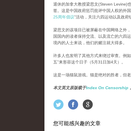
退休的加拿大教授梁思文(Steven Lev
签。这是中国政府惩罚批评中国人权的外国
25周年倡议
”活动，关注六四运动以及政府
梁思文的该项目已被屏蔽在中国网络之外，
国国内的读者保持交流、以及流亡的六四运
境内的人士来说，他们的赌注就大得多。
许多人也发明了其他方式来绕过审查。例如，
五”来形容这个日子（5月31日加4天）。
这是一场猫鼠游戏。猫是绝对的胜者，但老
本文英文原版载于
Index On Censorship
您可能感兴趣的文章