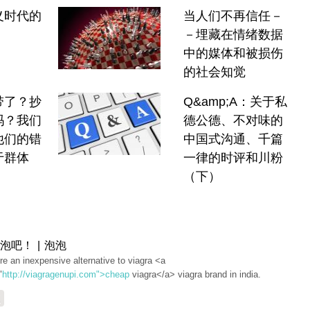
义时代的
当人们不再信任－
－埋藏在情绪数据
中的媒体和被损伤
的社会知觉
带了？抄
Q&amp;A：关于私
吗？我们
德公德、不对味的
他们的错
中国式沟通、千篇
于群体
一律的时评和川粉
（下）
泡吧！ | 泡泡
ere an inexpensive alternative to viagra <a
"
http://viagragenupi.com">cheap
viagra</a> viagra brand in india.
复