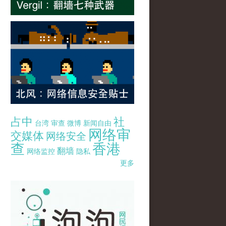
占中
社
台湾
审查
微博
新闻自由
网络审
交媒体
网络安全
查
香港
翻墙
网络监控
隐私
更多
pao-pao-banner-mirror-site-120814.jpg