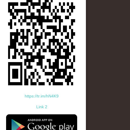
https://tr.im/hN4K9
Link 2
standard-icon-googleplay-app-store.png