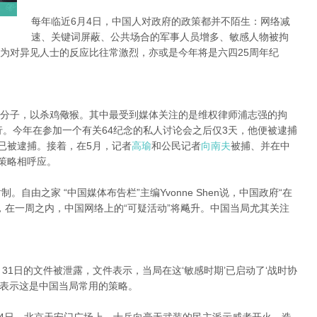
每年临近6月4日，中国人对政府的政策都并不陌生：网络减
速、关键词屏蔽、公共场合的军事人员增多、敏感人物被拘
为对异见人士的反应比往常激烈，亦或是今年将是六四25周年纪
分子，以杀鸡儆猴。其中最受到媒体关注的是维权律师浦志强的拘
行。今年在参加一个有关64纪念的私人讨论会之后仅3天，他便被逮捕
已被逮捕。接着，在5月，记者
高瑜
和公民记者
向南夫
被捕、并在中
传策略相呼应。
自由之家 “中国媒体布告栏”主编Yvonne Shen说，中国政府“在
，在一周之内，中国网络上的“可疑活动”将飚升。中国当局尤其关注
月31日的文件被泄露，文件表示，当局在这‘敏感时期’已启动了‘战时协
en表示这是中国当局常用的策略。