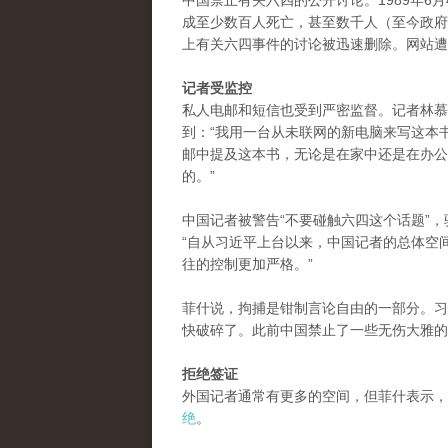
中国禁止有关六四的公开讨论。1989年6
成至少数百人死亡，甚至数千人（至今政府
上有关六四事件的讨论被迅速删除。网站遭
记者受监控
私人电邮和短信也受到严密监督。记者林慕莲（
到：“我用一台从未联网的新电脑来写这本
邮中提及这本书，无论是在家中还是在办公
的。”
中国记者被警告“不要碰触六四这个话题”，驻北
“自从习近平上台以来，中国记者的总体空
往的控制更加严格。”
菲什说，拘捕是钳制言论自由的一部分。习
快破碎了。此前中国禁止了一些无伤大雅的
拒绝签证
外国记者通常有更多的空间，但菲什表示，
绝
。