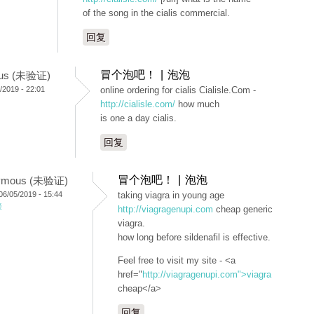
of the song in the cialis commercial.
回复
冒个泡吧！ | 泡泡
us (未验证)
2019 - 22:01
online ordering for cialis Cialisle.Com -
http://cialisle.com/
how much
is one a day cialis.
回复
冒个泡吧！ | 泡泡
ymous (未验证)
/05/2019 - 15:44
taking viagra in young age
接
http://viagragenupi.com
cheap generic
viagra.
how long before sildenafil is effective.
Feel free to visit my site - <a
href="
http://viagragenupi.com">viagra
cheap</a>
回复