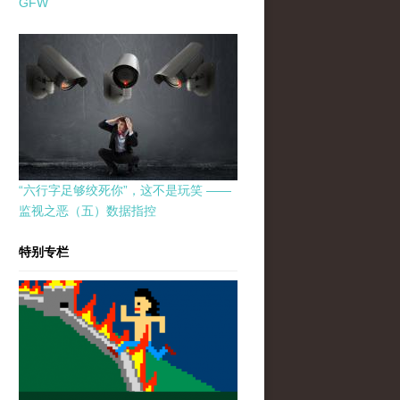
GFW
“六行字足够绞死你”，这不是玩笑 ——
监视之恶（五）数据指控
特别专栏