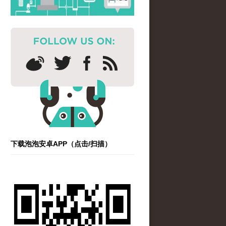
下载泡泡安卓APP（点击/扫描）