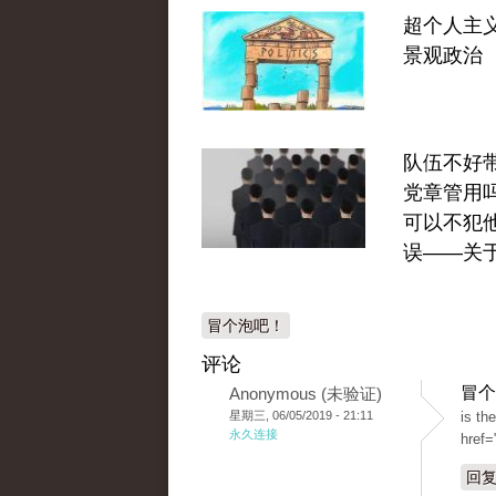
超个人主
景观政治
队伍不好
党章管用
可以不犯
误——关
冒个泡吧！
评论
冒个
Anonymous (未验证)
星期三, 06/05/2019 - 21:11
is th
永久连接
href=
回