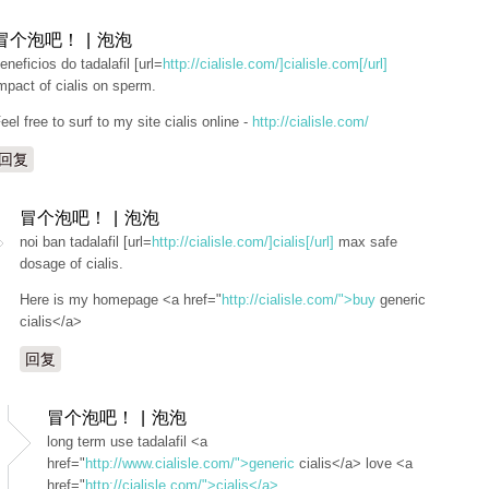
冒个泡吧！ | 泡泡
eneficios do tadalafil [url=
http://cialisle.com/]cialisle.com[/url]
mpact of cialis on sperm.
eel free to surf to my site cialis online -
http://cialisle.com/
回复
冒个泡吧！ | 泡泡
noi ban tadalafil [url=
http://cialisle.com/]cialis[/url]
max safe
dosage of cialis.
Here is my homepage <a href="
http://cialisle.com/">buy
generic
cialis</a>
回复
冒个泡吧！ | 泡泡
long term use tadalafil <a
href="
http://www.cialisle.com/">generic
cialis</a> love <a
href="
http://cialisle.com/">cialis</a>
.