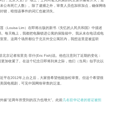
月4日，北京天安门广场上，士兵向毫无武装的民主派示威者开火，造
未公布死亡人数）。除了逮捕之外，审查人员也加班加点，确保网络
封锁，暗指该事件的词汇也被消失。
Louisa Lim）在即将出版的新书《失忆的人民共和国》中描述
书。每天晚上，我都把电脑锁进公寓的保险箱中。我从未在电话或电
室里。这两个场所都位于北京外交公寓区内，我想这里是被监听
京记者埃里克·菲什(Eric Fish)说。他也注意到了近期的变化：
间更加收紧了。在这个纪念日即将到来之际，他们（当局）似乎比以
近平在2012年上台之后，大家曾希望他能放松审查。但这个希望很
美国电视剧，可见中国网络审查的泛滥。
外媒“近两年所受到的压力也增大”。此前
几名驻华记者的签证被拒