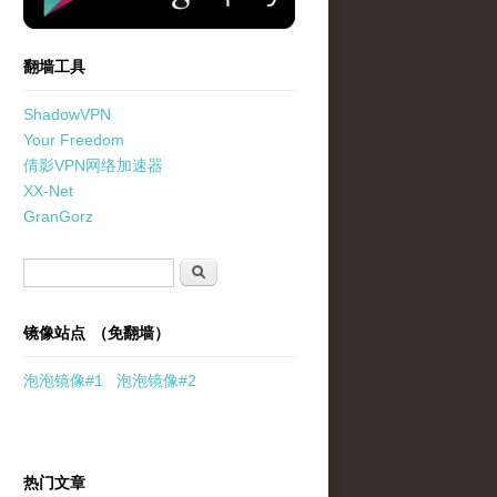
翻墙工具
ShadowVPN
Your Freedom
倩影VPN网络加速器
XX-Net
GranGorz
搜索表单
搜索
镜像站点 （免翻墙）
泡泡
镜像
#1
泡泡
镜像#2
热门文章