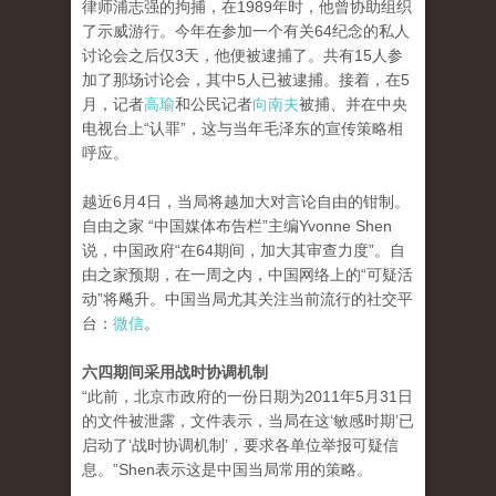
律师浦志强的拘捕，在1989年时，他曾协助组织
了示威游行。今年在参加一个有关64纪念的私人
讨论会之后仅3天，他便被逮捕了。共有15人参
加了那场讨论会，其中5人已被逮捕。接着，在5
月，记者
高瑜
和公民记者
向南夫
被捕、并在中央
电视台上“认罪”，这与当年毛泽东的宣传策略相
呼应。
越近6月4日，当局将越加大对言论自由的钳制。
自由之家 “中国媒体布告栏”主编Yvonne Shen
说，中国政府“在64期间，加大其审查力度”。自
由之家预期，在一周之内，中国网络上的“可疑活
动”将飚升。中国当局尤其关注当前流行的社交平
台：
微信
。
六四期间采用战时协调机制
“此前，北京市政府的一份日期为2011年5月31日
的文件被泄露，文件表示，当局在这‘敏感时期’已
启动了‘战时协调机制’，要求各单位举报可疑信
息。”Shen表示这是中国当局常用的策略。