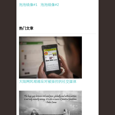
泡泡
镜像
#1
泡泡
镜像#2
热门文章
大陆网民艰难应对被操控的社交媒体