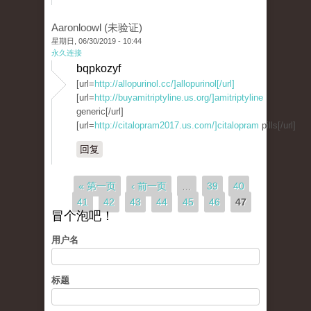
Aaronloowl (未验证)
星期日, 06/30/2019 - 10:44
永久连接
bqpkozyf
[url=
http://allopurinol.cc/]allopurinol[/url]
[url=
http://buyamitriptyline.us.org/]amitriptyline
generic[/url]
[url=
http://citalopram2017.us.com/]citalopram
pills[/url]
回复
页面
« 第一页
‹ 前一页
…
39
40
41
42
43
44
45
46
47
冒个泡吧！
用户名
标题