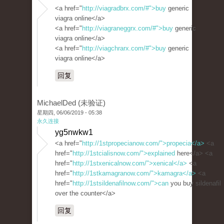
<a href="
http://viagradbrx.com/#">buy
generic
viagra online</a>
<a href="
http://viagraneggrx.com/#">buy
generic
viagra online</a>
<a href="
http://viagchrarx.com/#">buy
generic
viagra online</a>
回复
MichaelDed (未验证)
星期四, 06/06/2019 - 05:38
永久连接
yg5nwkw1
<a href="
http://1stpropecianow.com/">propecia</a>
<a
href="
http://1stcialisnow.com/">explained
here</a> <a
href="
http://1stxenicalnow.com/">xenical</a>
<a
href="
http://1stkamagranow.com/">kamagra</a>
<a
href="
http://1stsildenafilnow.com/">can
you buy sildenafil
over the counter</a>
回复