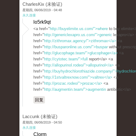
CharlesKix (未验证)
星期四, 06/06/2019 - 04:48
永久连接
lo5rk9qt
<a href="
http://buyelimite.us.com/">where
to buy elimite<
href="
http://genericlexapro.us.com/">generic
lexapro</a> 
href="
http://zithromax.agency/">zithromax</a>
<a
href="
http://busparonline.us.com/">buspar
without prescri
href="
http://glucophage.team/">glucophage</a>
<a
href="
http://cytotec.team/">full
report</a> <a
href="
http://allopurinol.rodeo/">allopurinol</a>
<a
href="
http://buyhydrochlorothiazide.company/">hydrochlor
href="
http://1stvaltrexnow.com/">valtrex</a>
<a
href="
http://prozac.rodeo/">prozac</a>
<a
href="
http://augmentin.team/">augmentin
antibiotic</a>
回复
Laccunk (未验证)
星期四, 06/06/2019 - 04:50
永久连接
Clorm