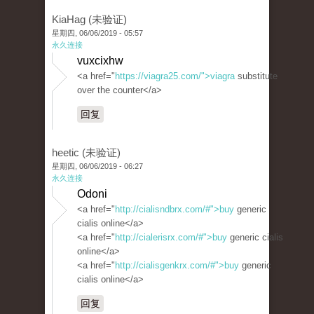
KiaHag (未验证)
星期四, 06/06/2019 - 05:57
永久连接
vuxcixhw
<a href="
https://viagra25.com/">viagra
substitute
over the counter</a>
回复
heetic (未验证)
星期四, 06/06/2019 - 06:27
永久连接
Odoni
<a href="
http://cialisndbrx.com/#">buy
generic
cialis online</a>
<a href="
http://cialerisrx.com/#">buy
generic cialis
online</a>
<a href="
http://cialisgenkrx.com/#">buy
generic
cialis online</a>
回复