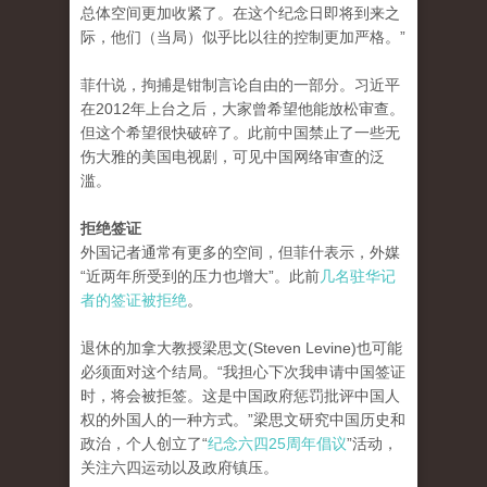
总体空间更加收紧了。在这个纪念日即将到来之
际，他们（当局）似乎比以往的控制更加严格。”
菲什说，拘捕是钳制言论自由的一部分。习近平
在2012年上台之后，大家曾希望他能放松审查。
但这个希望很快破碎了。此前中国禁止了一些无
伤大雅的美国电视剧，可见中国网络审查的泛
滥。
拒绝签证
外国记者通常有更多的空间，但菲什表示，外媒
“近两年所受到的压力也增大”。此前
几名驻华记
者的签证被拒绝
。
退休的加拿大教授梁思文(Steven Levine)也可能
必须面对这个结局。“我担心下次我申请中国签证
时，将会被拒签。这是中国政府惩罚批评中国人
权的外国人的一种方式。”梁思文研究中国历史和
政治，个人创立了“
纪念六四25周年倡议
”活动，
关注六四运动以及政府镇压。