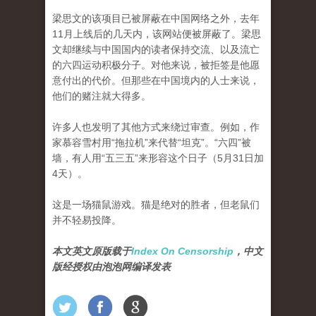
梁思文的该项目已被屏蔽在中国网络之外，去年
11月上线后的几天内，该网站便被屏蔽了。梁思
文却继续与中国国内的读者保持交流、以及流亡
的六四运动积极分子。对他来说，被拒签是他愿
意付出的代价。但那些在中国境内的人士来说，
他们的赌注就大得多。
许多人也发明了其他方式来绕过审查。例如，作
家慕容雪村用“拖拉机”来代替“坦克”。“六四”被
墙，有人用“五三五”来形容这个日子（5月31日加
4天）。
这是一场猫鼠游戏。猫是绝对的胜者，但老鼠们
并不轻易投降。
本文英文原版载于
Index On Censorship
，中文
版经授权由泡泡网编译发表