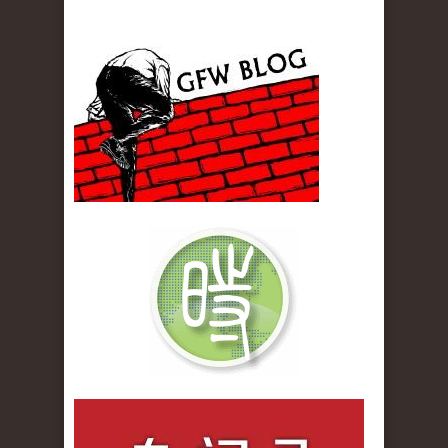
gfw_blog_small.jpg
qiwenlu_logo.jpg