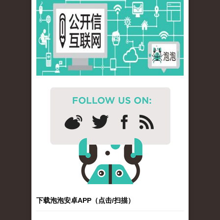
下载泡泡安卓APP（点击/扫描）