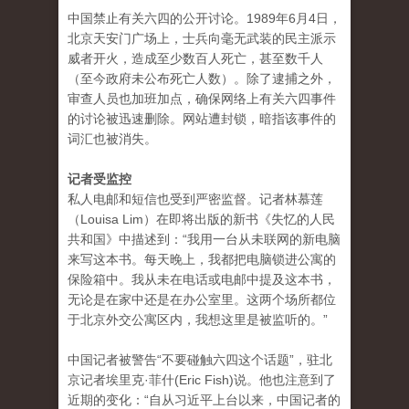
中国禁止有关六四的公开讨论。1989年6月4日，
北京天安门广场上，士兵向毫无武装的民主派示
威者开火，造成至少数百人死亡，甚至数千人
（至今政府未公布死亡人数）。除了逮捕之外，
审查人员也加班加点，确保网络上有关六四事件
的讨论被迅速删除。网站遭封锁，暗指该事件的
词汇也被消失。
记者受监控
私人电邮和短信也受到严密监督。记者林慕莲
（Louisa Lim）在即将出版的新书《失忆的人民
共和国》中描述到：“我用一台从未联网的新电脑
来写这本书。每天晚上，我都把电脑锁进公寓的
保险箱中。我从未在电话或电邮中提及这本书，
无论是在家中还是在办公室里。这两个场所都位
于北京外交公寓区内，我想这里是被监听的。”
中国记者被警告“不要碰触六四这个话题”，驻北
京记者埃里克·菲什(Eric Fish)说。他也注意到了
近期的变化：“自从习近平上台以来，中国记者的