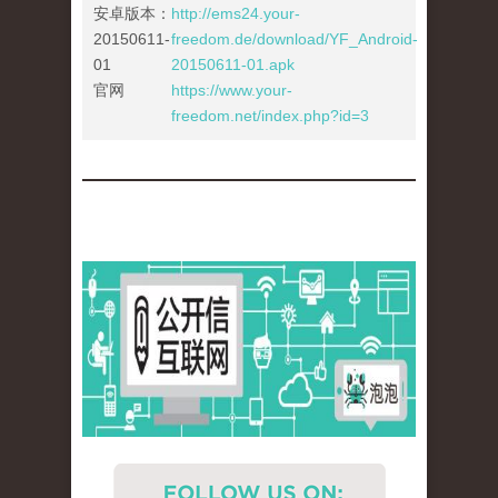
安卓版本：
http://ems24.your-
20150611-
freedom.de/download/YF_Android-
01
20150611-01.apk
官网
https://www.your-
freedom.net/index.php?id=3