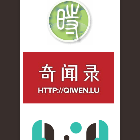
qiwenlu_logo.jpg