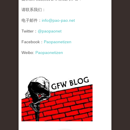
请联系我们：
电子邮件：
info@pao-pao.net
Twitter：
@paopaonet
Facebook：
Paopaonetizen
Weibo:
Paopaonetizen
gfw_blog_small.jpg