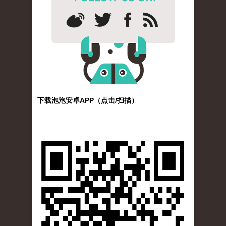
下载泡泡安卓APP（点击/扫描）