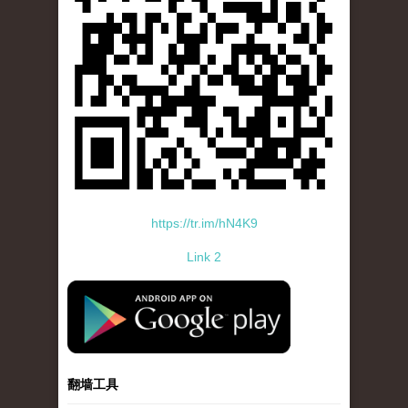
https://tr.im/hN4K9
Link 2
standard-icon-googleplay-app-store.png
翻墙工具