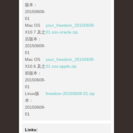
版本：
20150608-
01
Mac OS
your_freedom_20150608-
X10.7 及之
01.osx-oracle.zip
后版本：
20150608-
01
Mac OS
your_freedom_20150608-
X10.6 及之
01.osx-apple.zip
前版本：
20150608-
01
Linux版
freedom-20150608-01.zip
本：
20150608-
01
Links: