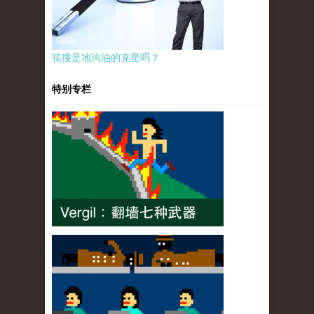
筷搜是地沟油的克星吗？
特别专栏