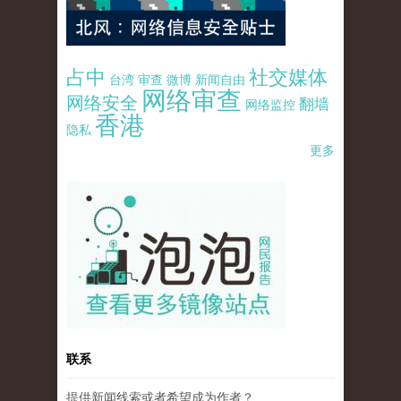
占中
社交媒体
台湾
审查
微博
新闻自由
网络审查
网络安全
翻墙
网络监控
香港
隐私
更多
pao-pao-banner-mirror-site-120814.jpg
联系
提供新闻线索或者希望成为作者？