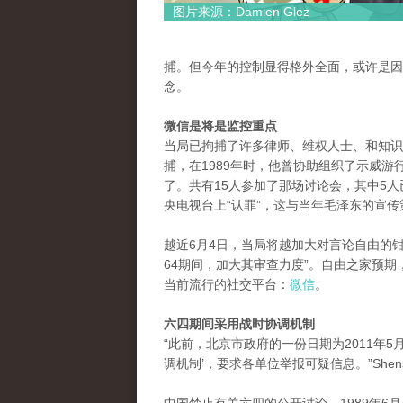
图片来源：Damien Glez
捕。但今年的控制显得格外全面，或许是因
念。
微信是将是监控重点
当局已拘捕了许多律师、维权人士、和知识
捕，在1989年时，他曾协助组织了示威游
了。共有15人参加了那场讨论会，其中5人
央电视台上“认罪”，这与当年毛泽东的宣
越近6月4日，当局将越加大对言论自由的钳制。
64期间，加大其审查力度”。自由之家预期
当前流行的社交平台：
微信
。
六四期间采用战时协调机制
“此前，北京市政府的一份日期为2011年5
调机制’，要求各单位举报可疑信息。”Sh