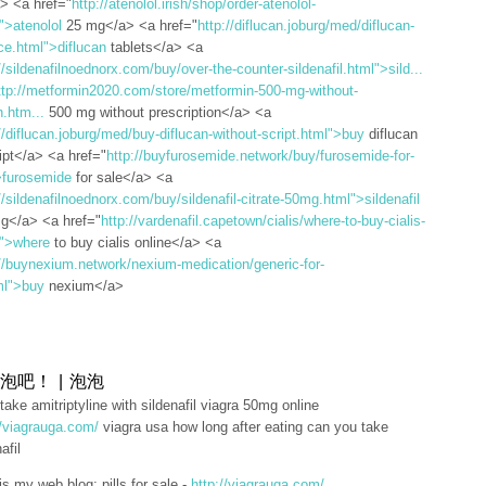
a> <a href="
http://atenolol.irish/shop/order-atenolol-
">atenolol
25 mg</a> <a href="
http://diflucan.joburg/med/diflucan-
ce.html">diflucan
tablets</a> <a
//sildenafilnoednorx.com/buy/over-the-counter-sildenafil.html">sild...
ttp://metformin2020.com/store/metformin-500-mg-without-
n.htm...
500 mg without prescription</a> <a
//diflucan.joburg/med/buy-diflucan-without-script.html">buy
diflucan
ipt</a> <a href="
http://buyfurosemide.network/buy/furosemide-for-
>furosemide
for sale</a> <a
//sildenafilnoednorx.com/buy/sildenafil-citrate-50mg.html">sildenafil
mg</a> <a href="
http://vardenafil.capetown/cialis/where-to-buy-cialis-
l">where
to buy cialis online</a> <a
://buynexium.network/nexium-medication/generic-for-
ml">buy
nexium</a>
泡吧！ | 泡泡
 take amitriptyline with sildenafil viagra 50mg online
//viagrauga.com/
viagra usa how long after eating can you take
afil
is my web blog; pills for sale -
http://viagrauga.com/