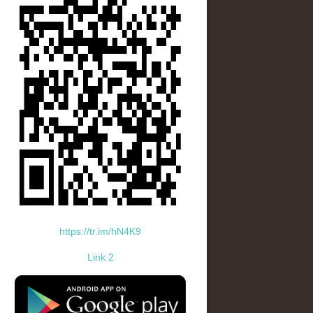
https://tr.im/hN4K9
Link 2
standard-icon-googleplay-app-store.png