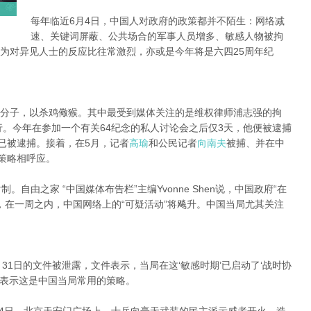
每年临近6月4日，中国人对政府的政策都并不陌生：网络减
速、关键词屏蔽、公共场合的军事人员增多、敏感人物被拘
为对异见人士的反应比往常激烈，亦或是今年将是六四25周年纪
分子，以杀鸡儆猴。其中最受到媒体关注的是维权律师浦志强的拘
行。今年在参加一个有关64纪念的私人讨论会之后仅3天，他便被逮捕
已被逮捕。接着，在5月，记者
高瑜
和公民记者
向南夫
被捕、并在中
传策略相呼应。
自由之家 “中国媒体布告栏”主编Yvonne Shen说，中国政府“在
，在一周之内，中国网络上的“可疑活动”将飚升。中国当局尤其关注
月31日的文件被泄露，文件表示，当局在这‘敏感时期’已启动了‘战时协
en表示这是中国当局常用的策略。