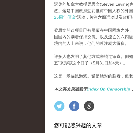
退休的加拿大教授梁思文(Steven Lev
签。这是中国政府惩罚批评中国人权的外国
25周年倡议
”活动，关注六四运动以及政府
梁思文的该项目已被屏蔽在中国网络之外，
国国内的读者保持交流、以及流亡的六四运
境内的人士来说，他们的赌注就大得多。
许多人也发明了其他方式来绕过审查。例如，
五”来形容这个日子（5月31日加4天）。
这是一场猫鼠游戏。猫是绝对的胜者，但老
本文英文原版载于
Index On Censorship
您可能感兴趣的文章