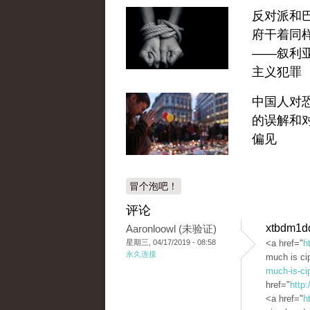
反对派和
府干着同
——叙利
主义犯罪
中国人对
的误解和
偏见
冒个泡吧！
评论
xtbdm1d
Aaronloowl (未验证)
星期三, 04/17/2019 - 08:58
<a href="
h
永久连接
much is ci
much-is-ci
href="
http:
<a href="
h