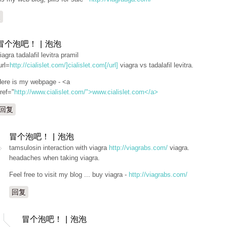
复
冒个泡吧！ | 泡泡
iagra tadalafil levitra pramil
url=
http://cialislet.com/]cialislet.com[/url]
viagra vs tadalafil levitra.
ere is my webpage - <a
ref="
http://www.cialislet.com/">www.cialislet.com</a>
回复
冒个泡吧！ | 泡泡
tamsulosin interaction with viagra
http://viagrabs.com/
viagra.
headaches when taking viagra.
Feel free to visit my blog ... buy viagra -
http://viagrabs.com/
回复
冒个泡吧！ | 泡泡