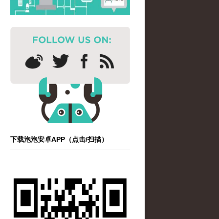
下载泡泡安卓APP（点击/扫描）