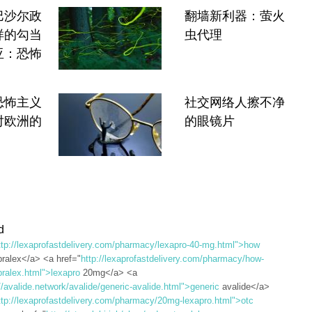
巴沙尔政
翻墙新利器：萤火
样的勾当
虫代理
亚：恐怖
恐怖主义
社交网络人擦不净
对欧洲的
的眼镜片
d
ttp://lexaprofastdelivery.com/pharmacy/lexapro-40-mg.html">how
pralex</a> <a href="
http://lexaprofastdelivery.com/pharmacy/how-
pralex.html">lexapro
20mg</a> <a
//avalide.network/avalide/generic-avalide.html">generic
avalide</a>
ttp://lexaprofastdelivery.com/pharmacy/20mg-lexapro.html">otc