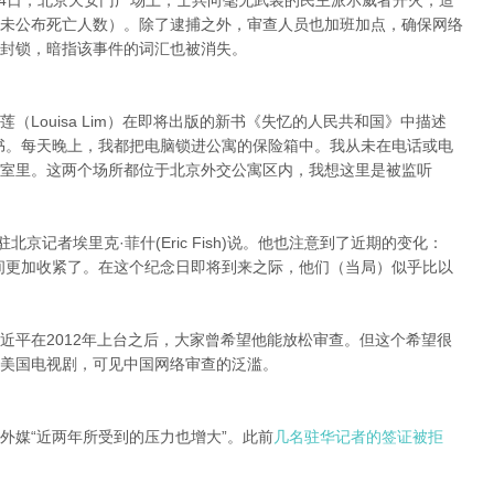
月4日，北京天安门广场上，士兵向毫无武装的民主派示威者开火，造
未公布死亡人数）。除了逮捕之外，审查人员也加班加点，确保网络
封锁，暗指该事件的词汇也被消失。
Louisa Lim）在即将出版的新书《失忆的人民共和国》中描述
书。每天晚上，我都把电脑锁进公寓的保险箱中。我从未在电话或电
室里。这两个场所都位于北京外交公寓区内，我想这里是被监听
京记者埃里克·菲什(Eric Fish)说。他也注意到了近期的变化：
间更加收紧了。在这个纪念日即将到来之际，他们（当局）似乎比以
近平在2012年上台之后，大家曾希望他能放松审查。但这个希望很
美国电视剧，可见中国网络审查的泛滥。
外媒“近两年所受到的压力也增大”。此前
几名驻华记者的签证被拒