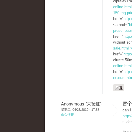
cipralex</
online.html
150-mg-pri
href="
http:
<a href="
h
prescriptio
href="
http:
without scr
sale.html"
href="
http:
citrate 50
online.htm
href="
http
nexium.ht
回复
冒个
Anonymous (未验证)
星期二, 04/23/2019 - 17:58
can i
永久连接
http:
silden
Here 