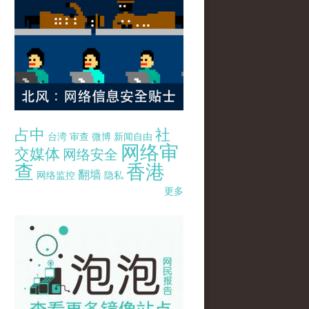
占中
社
台湾
审查
微博
新闻自由
网络审
交媒体
网络安全
查
香港
翻墙
网络监控
隐私
更多
pao-pao-banner-mirror-site-120814.jpg