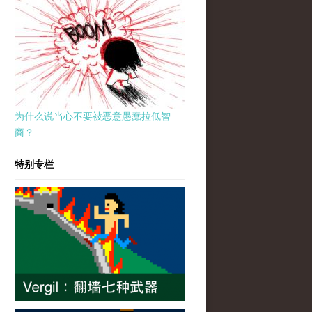
为什么说当心不要被恶意愚蠢拉低智
商？
特别专栏