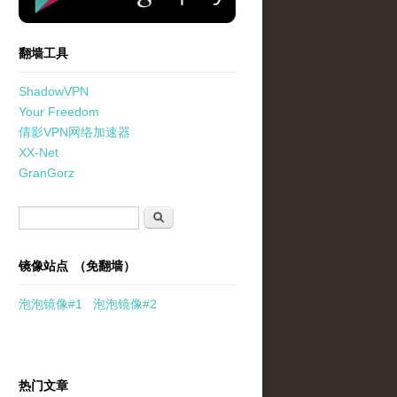
翻墙工具
ShadowVPN
Your Freedom
倩影VPN网络加速器
XX-Net
GranGorz
搜索表单
搜索
镜像站点 （免翻墙）
泡泡
镜像
#1
泡泡
镜像#2
热门文章