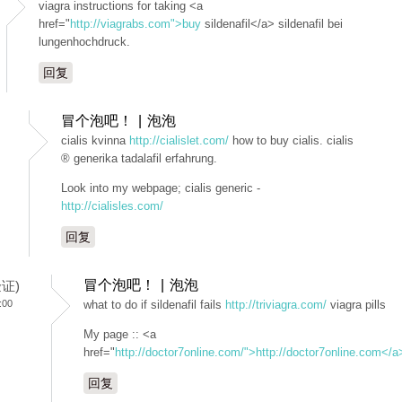
viagra instructions for taking <a
href="
http://viagrabs.com">buy
sildenafil</a> sildenafil bei
lungenhochdruck.
回复
冒个泡吧！ | 泡泡
cialis kvinna
http://cialislet.com/
how to buy cialis. cialis
® generika tadalafil erfahrung.
Look into my webpage; cialis generic -
http://cialisles.com/
回复
冒个泡吧！ | 泡泡
验证)
:00
what to do if sildenafil fails
http://triviagra.com/
viagra pills
My page :: <a
href="
http://doctor7online.com/">http://doctor7online.com</a
回复