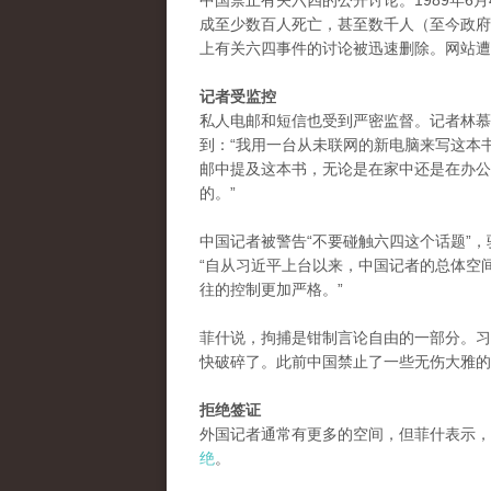
中国禁止有关六四的公开讨论。1989年6
成至少数百人死亡，甚至数千人（至今政府
上有关六四事件的讨论被迅速删除。网站遭
记者受监控
私人电邮和短信也受到严密监督。记者林慕莲（
到：“我用一台从未联网的新电脑来写这本
邮中提及这本书，无论是在家中还是在办公
的。”
中国记者被警告“不要碰触六四这个话题”，驻北
“自从习近平上台以来，中国记者的总体空
往的控制更加严格。”
菲什说，拘捕是钳制言论自由的一部分。习
快破碎了。此前中国禁止了一些无伤大雅的
拒绝签证
外国记者通常有更多的空间，但菲什表示，
绝
。