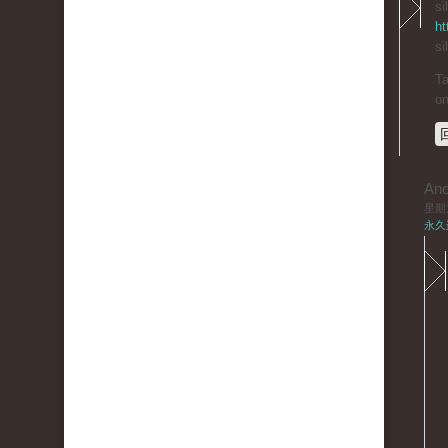
si
ht
si
Ta
on
An
星期六,
永久