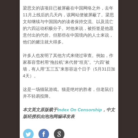
梁思文的该项目已被屏蔽在中国网络之外，去年
11月上线后的几天内，该网站便被屏蔽了。梁思
文却继续与中国国内的读者保持交流、以及流亡
的六四运动积极分子。对他来说，被拒签是他愿
意付出的代价。但那些在中国境内的人士来说，
他们的赌注就大得多。
许多人也发明了其他方式来绕过审查。例如，作
家慕容雪村用“拖拉机”来代替“坦克”。“六四”被
墙，有人用“五三五”来形容这个日子（5月31日加
4天）。
这是一场猫鼠游戏。猫是绝对的胜者，但老鼠们
并不轻易投降。
本文英文原版载于
Index On Censorship
，中文
版经授权由泡泡网编译发表