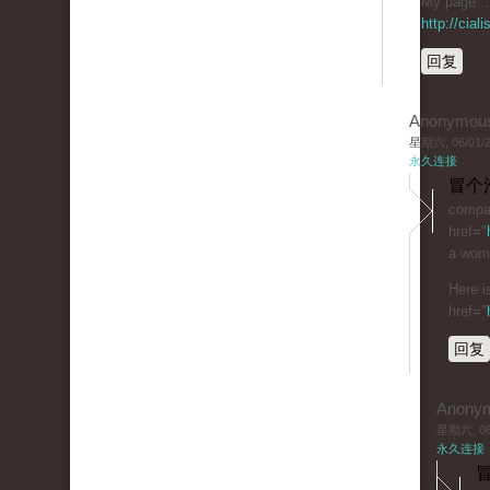
My page :: 
http://cia
回复
Anonymou
星期六, 06/01/20
永久连接
冒个
compar
href="
a woma
Here i
href="
回复
Anony
星期六, 06/
永久连接
冒