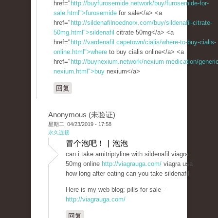
href="
http://buyfurosemide.network/buy/furosemide-for-
sale.html">furosemide
for sale</a> <a
href="
http://sildenafilnoednorx.com/buy/sildenafil-citrate-
50mg.html">sildenafil
citrate 50mg</a> <a
href="
http://vardenafil.capetown/cialis/where-to-buy-cialis-
online.html">where
to buy cialis online</a> <a
href="
http://buynexium.network/nexium-medication/generic
nexium.html">buy
nexium</a>
回复
Anonymous (未验证)
星期二, 04/23/2019 - 17:58
永久连接
冒个泡吧！ | 泡泡
can i take amitriptyline with sildenafil viagra
50mg online
http://viagrauga.com/
viagra usa
how long after eating can you take sildenafil
Here is my web blog; pills for sale -
http://viagrauga.com/
回复