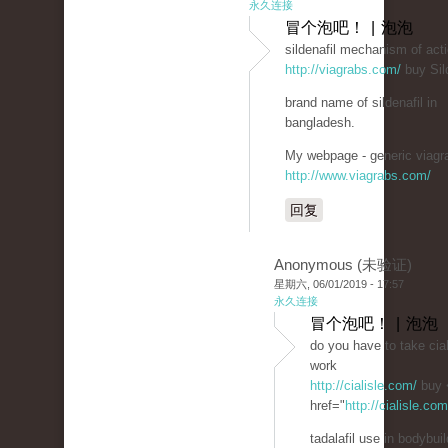
永久连接
冒个泡吧！ | 泡泡
sildenafil mechanism of act
http://viagrabs.com/
buy Sild
brand name of sildenafil in
bangladesh.
My webpage - generic viagra
http://www.viagrabs.com/
回复
Anonymous (未验证)
星期六, 06/01/2019 - 17:57
永久连接
冒个泡吧！ | 泡泡
do you have to take cial
work
http://cialisle.com/
buy 
href="
http://cialisle.co
tadalafil use in bodybuil