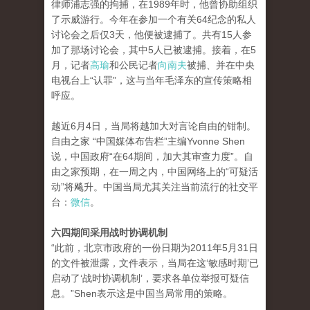
律师浦志强的拘捕，在1989年时，他曾协助组织
了示威游行。今年在参加一个有关64纪念的私人
讨论会之后仅3天，他便被逮捕了。共有15人参
加了那场讨论会，其中5人已被逮捕。接着，在5
月，记者
高瑜
和公民记者
向南夫
被捕、并在中央
电视台上“认罪”，这与当年毛泽东的宣传策略相
呼应。
越近6月4日，当局将越加大对言论自由的钳制。
自由之家 “中国媒体布告栏”主编Yvonne Shen
说，中国政府“在64期间，加大其审查力度”。自
由之家预期，在一周之内，中国网络上的“可疑活
动”将飚升。中国当局尤其关注当前流行的社交平
台：
微信
。
六四期间采用战时协调机制
“此前，北京市政府的一份日期为2011年5月31日
的文件被泄露，文件表示，当局在这‘敏感时期’已
启动了‘战时协调机制’，要求各单位举报可疑信
息。”Shen表示这是中国当局常用的策略。