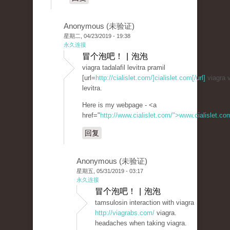
Anonymous (未验证)
星期二, 04/23/2019 - 19:38
永久连接
冒个泡吧！ | 泡泡
viagra tadalafil levitra pramil
[url=
http://cialislet.com/]cialislet.com[/url]
viagra v
levitra.
Here is my webpage - <a
href="
http://www.cialislet.com/">www.cialislet.c
回复
Anonymous (未验证)
星期五, 05/31/2019 - 03:17
永久连接
冒个泡吧！ | 泡泡
tamsulosin interaction with viagra
http://viagrabs.com/
viagra.
headaches when taking viagra.