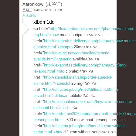
Aaronloowl (未验证)
星期三, 04/17/2019 - 08:58
永久连接
xtbdm1dd
<a href="
http://lexaprofastdelivery.com/pharmacy/lexapro-
mg.html">how
much is cipralex</a> <a
href="
http://lexaprofastdelivery.com/pharmacy/how-much-i
cipralex.html">lexapro
20mg</a> <a
href="
http://avalide.network/avalide/generic-
avalide.html">generic
avalide</a> <a
href="
http://lexaprofastdelivery.com/pharmacy/20mg-
lexapro.html">otc
cipralex</a> <a
href="
http://atenolol.irish/shop/order-atenolol-
online.html">atenolol
25 mg</a> <a
href="
http://diflucan.joburg/med/diflucan-150-mg-
price.html">diflucan
tablets</a> <a
href="
http://sildenafilnoednorx.com/buy/over-the-counter-
sildenafil.html">sild...
<a
href="
http://metformin2020.com/store/metformin-500-mg-w
prescription.htm...
500 mg without prescription</a> <a
href="
http://diflucan.joburg/med/buy-diflucan-without-
script.html">buy
diflucan without script</a> <a