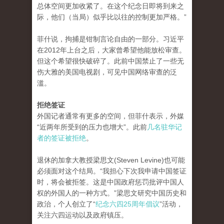
总体空间更加收紧了。在这个纪念日即将到来之
际，他们（当局）似乎比以往的控制更加严格。”
菲什说，拘捕是钳制言论自由的一部分。习近平
在2012年上台之后，大家曾希望他能放松审查。
但这个希望很快破碎了。此前中国禁止了一些无
伤大雅的美国电视剧，可见中国网络审查的泛
滥。
拒绝签证
外国记者通常有更多的空间，但菲什表示，外媒
“近两年所受到的压力也增大”。此前
几名驻华记
者的签证被拒绝
。
退休的加拿大教授梁思文(Steven Levine)也可能
必须面对这个结局。“我担心下次我申请中国签证
时，将会被拒签。这是中国政府惩罚批评中国人
权的外国人的一种方式。”梁思文研究中国历史和
政治，个人创立了“
纪念六四25周年倡议
”活动，
关注六四运动以及政府镇压。