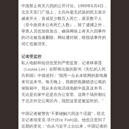
中国禁止有关六四的公开讨论。1989年6月4日，
北京天安门广场上，士兵向毫无武装的民主派示
威者开火，造成至少数百人死亡，甚至数千人
（至今政府未公布死亡人数）。除了逮捕之外，
审查人员也加班加点，确保网络上有关六四事件
的讨论被迅速删除。网站遭封锁，暗指该事件的
词汇也被消失。
记者受监控
私人电邮和短信也受到严密监督。记者林慕莲
（Louisa Lim）在即将出版的新书《失忆的人民
共和国》中描述到：“我用一台从未联网的新电脑
来写这本书。每天晚上，我都把电脑锁进公寓的
保险箱中。我从未在电话或电邮中提及这本书，
无论是在家中还是在办公室里。这两个场所都位
于北京外交公寓区内，我想这里是被监听的。”
中国记者被警告“不要碰触六四这个话题”，驻北
京记者埃里克·菲什(Eric Fish)说。他也注意到了
近期的变化：“自从习近平上台以来，中国记者的