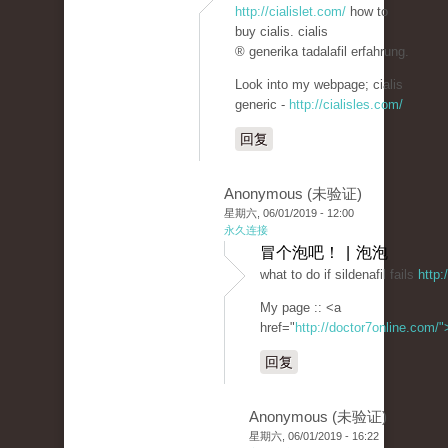
http://cialislet.com/
how to
buy cialis. cialis
® generika tadalafil erfahrung.
Look into my webpage; cialis
generic -
http://cialisles.com/
回复
Anonymous (未验证)
星期六, 06/01/2019 - 12:00
永久连接
冒个泡吧！ | 泡泡
what to do if sildenafil fails
http:
My page :: <a
href="
http://doctor7online.com/
回复
Anonymous (未验证)
星期六, 06/01/2019 - 16:22