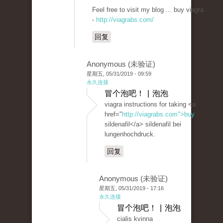
Feel free to visit my blog ... buy viagra
-
http://viagrabs.com/
回复
Anonymous (未验证)
星期五, 05/31/2019 - 09:59
永久连接
冒个泡吧！ | 泡泡
viagra instructions for taking <a
href="
http://viagrabs.com">buy
sildenafil</a> sildenafil bei
lungenhochdruck.
回复
Anonymous (未验证)
星期五, 05/31/2019 - 17:16
永久连接
冒个泡吧！ | 泡泡
cialis kvinna