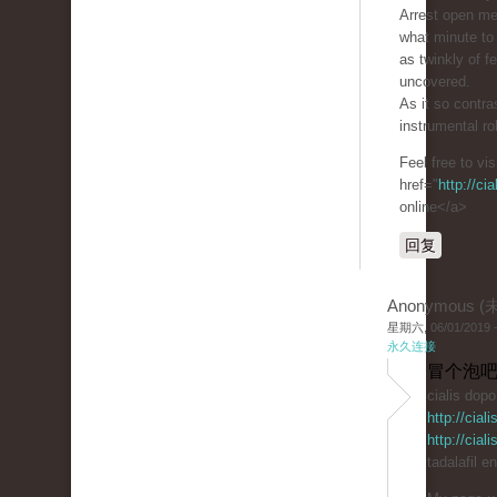
Arrest open m
what minute to 
as twinkly of 
uncovered.
As it so contra
instrumental ro
Feel free to vi
href="
http://ci
online</a>
回复
Anonymous 
星期六, 06/01/2019 -
永久连接
冒个泡吧
cialis dop
http://cia
http://cia
tadalafil e