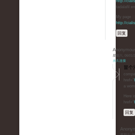
http://cia
tadalafil e
My page :: 
http://cia
回复
Anonymou
星期六, 06/01/20
永久连接
冒个
compar
href="
a woma
Here i
href="
回复
Anony
星期六, 06/