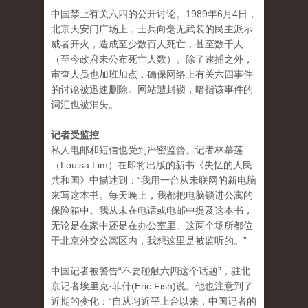
中国禁止有关六四的公开讨论。1989年6月4日，
北京天安门广场上，士兵向毫无武装的民主派示
威者开火，造成至少数百人死亡，甚至数千人
（至今政府未公布死亡人数）。除了逮捕之外，
审查人员也加班加点，确保网络上有关六四事件
的讨论被迅速删除。网站遭封锁，暗指该事件的
词汇也被消失。
记者受监控
私人电邮和短信也受到严密监督。记者林慕莲
（Louisa Lim）在即将出版的新书《失忆的人民
共和国》中描述到：“我用一台从未联网的新电脑
来写这本书。每天晚上，我都把电脑锁进公寓的
保险箱中。我从未在电话或电邮中提及这本书，
无论是在家中还是在办公室里。这两个场所都位
于北京外交公寓区内，我想这里是被监听的。”
中国记者被警告“不要碰触六四这个话题”，驻北
京记者埃里克·菲什(Eric Fish)说。他也注意到了
近期的变化：“自从习近平上台以来，中国记者的