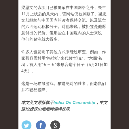
梁思文的该项目已被屏蔽在中国网络之外，去年
11月上线后的几天内，该网站便被屏蔽了。梁思
文却继续与中国国内的读者保持交流、以及流亡
的六四运动积极分子。对他来说，被拒签是他愿
意付出的代价。但那些在中国境内的人士来说，
他们的赌注就大得多。
许多人也发明了其他方式来绕过审查。例如，作
家慕容雪村用“拖拉机”来代替“坦克”。“六四”被
墙，有人用“五三五”来形容这个日子（5月31日加
4天）。
这是一场猫鼠游戏。猫是绝对的胜者，但老鼠们
并不轻易投降。
本文英文原版载于
Index On Censorship
，中文
版经授权由泡泡网编译发表