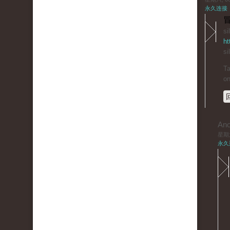
永久连接
冒
si
ht
si
Ta
on
An
星期六,
永久