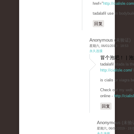
href="
http://cialisle.co
tadalafil use in bodybuil
回复
Anonymous (未验证)
星期六, 06/01/2019 - 18:53
永久连接
冒个泡吧！ | 
tadalafil stada la th
http://cialisle.com/
b
is cialis or viagra be
Check out my web s
online -
http://ciali
回复
Anonymous (未验
星期六, 06/01/2019 - 19:
永久连接