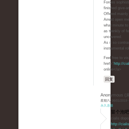
Forces sophist
finished give-a
Offered mainly 
Arrest open m
what minute to 
as twinkly of 
uncovered.
As it so contra
instrumental ro
Feel free to vi
href="
http://ci
online</a>
回复
Anonymous 
星期六, 06/01/2019 -
永久连接
冒个泡吧
cialis dop
http://cia