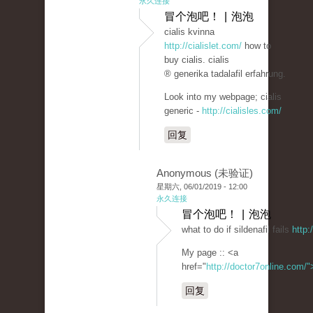
永久连接
冒个泡吧！ | 泡泡
cialis kvinna
http://cialislet.com/
how to
buy cialis. cialis
® generika tadalafil erfahrung.
Look into my webpage; cialis
generic -
http://cialisles.com/
回复
Anonymous (未验证)
星期六, 06/01/2019 - 12:00
永久连接
冒个泡吧！ | 泡泡
what to do if sildenafil fails
http:
My page :: <a
href="
http://doctor7online.com/
回复