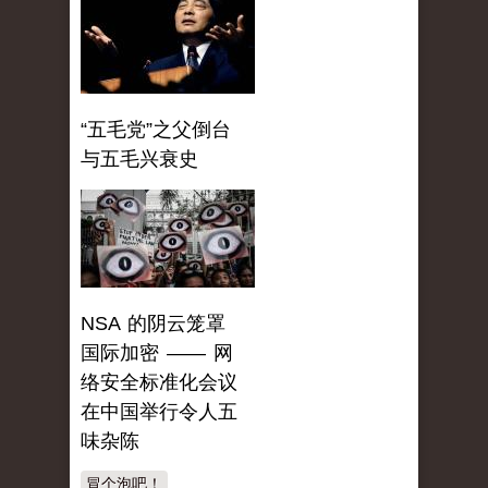
“五毛党”之父倒台
与五毛兴衰史
NSA 的阴云笼罩
国际加密 —— 网
络安全标准化会议
在中国举行令人五
味杂陈
冒个泡吧！