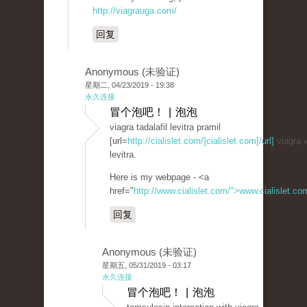
http://viagrauga.com/
回复
Anonymous (未验证)
星期二, 04/23/2019 - 19:38
永久连接
冒个泡吧！ | 泡泡
viagra tadalafil levitra pramil
[url=
http://cialislet.com/]cialislet.com[/url]
viagra v
levitra.
Here is my webpage - <a
href="
http://www.cialislet.com/">www.cialislet.c
回复
Anonymous (未验证)
星期五, 05/31/2019 - 03:17
永久连接
冒个泡吧！ | 泡泡