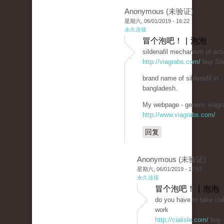
Anonymous (未验证)
星期六, 06/01/2019 - 16:22
永久连接
冒个泡吧！ | 泡泡
sildenafil mechanism of act
http://viagrabs.com/
buy Sild
brand name of sildenafil in
bangladesh.
My webpage - generic viagra
http://www.viagrabs.com/
回复
Anonymous (未验证)
星期六, 06/01/2019 - 17:57
永久连接
冒个泡吧！ | 泡泡
do you have to take cial
work
http://cialisle.com/
buy 