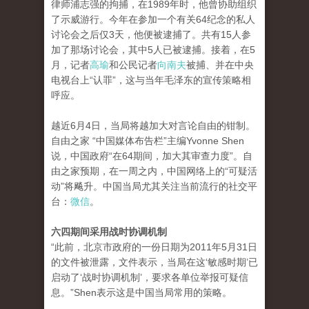
律师浦志强的拘捕，在1989年时，他曾协助组织
了示威游行。今年在参加一个有关64纪念的私人
讨论会之后仅3天，他便被逮捕了。共有15人参
加了那场讨论会，其中5人已被逮捕。接着，在5
月，记者
高瑜
和公民记者
向南夫
被捕、并在中央
电视台上“认罪”，这与当年毛泽东的宣传策略相
呼应。
越近6月4日，当局将越加大对言论自由的钳制。
自由之家 “中国媒体布告栏”主编Yvonne Shen
说，中国政府“在64期间，加大其审查力度”。自
由之家预期，在一周之内，中国网络上的“可疑活
动”将飚升。中国当局尤其关注当前流行的社交平
台：
微信
。
六四期间采用战时协调机制
“此前，北京市政府的一份日期为2011年5月31日
的文件被泄露，文件表示，当局在这‘敏感时期’已
启动了‘战时协调机制’，要求各单位举报可疑信
息。”Shen表示这是中国当局常用的策略。