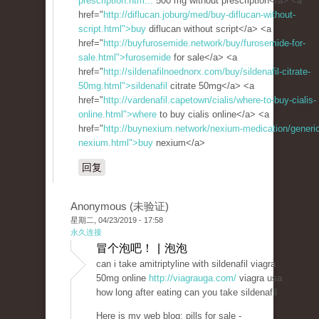
prescription.htm...
500 mg without prescription</a> <a
href="
http://diflucan.joburg/med/buy-diflucan-without-
script.html">buy
diflucan without script</a> <a
href="
http://buyfurosemide.network/buy/furosemide-for-
sale.html">furosemide
for sale</a> <a
href="
http://sildenafilnoednorx.com/buy/sildenafil-citrate-
50mg.html">sildenafil
citrate 50mg</a> <a
href="
http://vardenafil.capetown/cialis/where-to-buy-cialis-
online.html">where
to buy cialis online</a> <a
href="
http://buynexium.network/nexium-medication/generic
nexium.html">buy
nexium</a>
回复
Anonymous (未验证)
星期二, 04/23/2019 - 17:58
永久连接
冒个泡吧！ | 泡泡
can i take amitriptyline with sildenafil viagra
50mg online
http://viagrauga.com/
viagra usa
how long after eating can you take sildenafil
Here is my web blog; pills for sale -