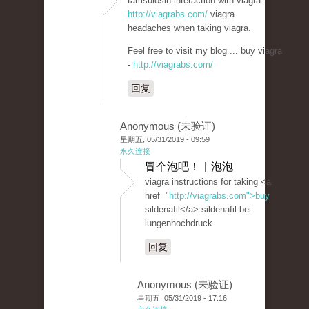
tamsulosin interaction with viagra
http://viagrabs.com/
viagra.
headaches when taking viagra.
Feel free to visit my blog ... buy viagra
-
http://viagrabs.com/
回复
Anonymous (未验证)
星期五, 05/31/2019 - 09:59
永久连接
冒个泡吧！ | 泡泡
viagra instructions for taking <a
href="
http://viagrabs.com">buy
sildenafil</a> sildenafil bei
lungenhochdruck.
回复
Anonymous (未验证)
星期五, 05/31/2019 - 17:16