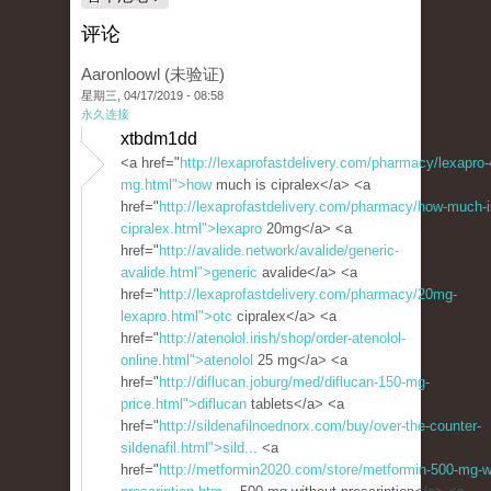
评论
Aaronloowl (未验证)
星期三, 04/17/2019 - 08:58
永久连接
xtbdm1dd
<a href="
http://lexaprofastdelivery.com/pharmacy/lexapro-
mg.html">how
much is cipralex</a> <a
href="
http://lexaprofastdelivery.com/pharmacy/how-much-i
cipralex.html">lexapro
20mg</a> <a
href="
http://avalide.network/avalide/generic-
avalide.html">generic
avalide</a> <a
href="
http://lexaprofastdelivery.com/pharmacy/20mg-
lexapro.html">otc
cipralex</a> <a
href="
http://atenolol.irish/shop/order-atenolol-
online.html">atenolol
25 mg</a> <a
href="
http://diflucan.joburg/med/diflucan-150-mg-
price.html">diflucan
tablets</a> <a
href="
http://sildenafilnoednorx.com/buy/over-the-counter-
sildenafil.html">sild...
<a
href="
http://metformin2020.com/store/metformin-500-mg-w