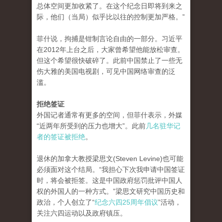
总体空间更加收紧了。在这个纪念日即将到来之
际，他们（当局）似乎比以往的控制更加严格。”
菲什说，拘捕是钳制言论自由的一部分。习近平
在2012年上台之后，大家曾希望他能放松审查。
但这个希望很快破碎了。此前中国禁止了一些无
伤大雅的美国电视剧，可见中国网络审查的泛
滥。
拒绝签证
外国记者通常有更多的空间，但菲什表示，外媒
“近两年所受到的压力也增大”。此前
几名驻华记
者的签证被拒绝
。
退休的加拿大教授梁思文(Steven Levine)也可能
必须面对这个结局。“我担心下次我申请中国签证
时，将会被拒签。这是中国政府惩罚批评中国人
权的外国人的一种方式。”梁思文研究中国历史和
政治，个人创立了“
纪念六四25周年倡议
”活动，
关注六四运动以及政府镇压。