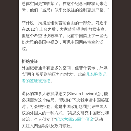
总体空间更加收紧了。在这个纪念日即将到来之
际，他们（当局）似乎比以往的控制更加严格。”
菲什说，拘捕是钳制言论自由的一部分。习近平
在2012年上台之后，大家曾希望他能放松审查。
但这个希望很快破碎了。此前中国禁止了一些无
伤大雅的美国电视剧，可见中国网络审查的泛
滥。
拒绝签证
外国记者通常有更多的空间，但菲什表示，外媒
“近两年所受到的压力也增大”。此前
几名驻华记
者的签证被拒绝
。
退休的加拿大教授梁思文(Steven Levine)也可能
必须面对这个结局。“我担心下次我申请中国签证
时，将会被拒签。这是中国政府惩罚批评中国人
权的外国人的一种方式。”梁思文研究中国历史和
政治，个人创立了“
纪念六四25周年倡议
”活动，
关注六四运动以及政府镇压。