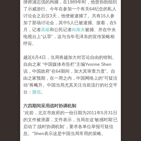
律师浦志强的拘捕，在1989年时，他曾协助组织
了示威游行。今年在参加一个有关64纪念的私人
讨论会之后仅3天，他便被逮捕了。共有15人参
加了那场讨论会，其中5人已被逮捕。接着，在5
月，记者
高瑜
和公民记者
向南夫
被捕、并在中央
电视台上“认罪”，这与当年毛泽东的宣传策略相
呼应。
越近6月4日，当局将越加大对言论自由的钳制。
自由之家 “中国媒体布告栏”主编Yvonne Shen
说，中国政府“在64期间，加大其审查力度”。自
由之家预期，在一周之内，中国网络上的“可疑活
动”将飚升。中国当局尤其关注当前流行的社交平
台：
微信
。
六四期间采用战时协调机制
“此前，北京市政府的一份日期为2011年5月31日
的文件被泄露，文件表示，当局在这‘敏感时期’已
启动了‘战时协调机制’，要求各单位举报可疑信
息。”Shen表示这是中国当局常用的策略。