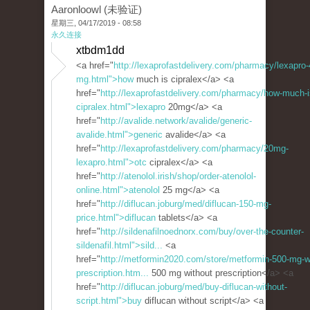
Aaronloowl (未验证)
星期三, 04/17/2019 - 08:58
永久连接
xtbdm1dd
<a href="
http://lexaprofastdelivery.com/pharmacy/lexapro-
mg.html">how
much is cipralex</a> <a
href="
http://lexaprofastdelivery.com/pharmacy/how-much-i
cipralex.html">lexapro
20mg</a> <a
href="
http://avalide.network/avalide/generic-
avalide.html">generic
avalide</a> <a
href="
http://lexaprofastdelivery.com/pharmacy/20mg-
lexapro.html">otc
cipralex</a> <a
href="
http://atenolol.irish/shop/order-atenolol-
online.html">atenolol
25 mg</a> <a
href="
http://diflucan.joburg/med/diflucan-150-mg-
price.html">diflucan
tablets</a> <a
href="
http://sildenafilnoednorx.com/buy/over-the-counter-
sildenafil.html">sild...
<a
href="
http://metformin2020.com/store/metformin-500-mg-w
prescription.htm...
500 mg without prescription</a> <a
href="
http://diflucan.joburg/med/buy-diflucan-without-
script.html">buy
diflucan without script</a> <a