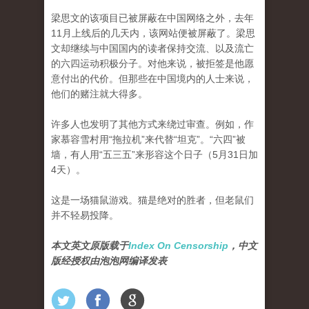
梁思文的该项目已被屏蔽在中国网络之外，去年
11月上线后的几天内，该网站便被屏蔽了。梁思
文却继续与中国国内的读者保持交流、以及流亡
的六四运动积极分子。对他来说，被拒签是他愿
意付出的代价。但那些在中国境内的人士来说，
他们的赌注就大得多。
许多人也发明了其他方式来绕过审查。例如，作
家慕容雪村用“拖拉机”来代替“坦克”。“六四”被
墙，有人用“五三五”来形容这个日子（5月31日加
4天）。
这是一场猫鼠游戏。猫是绝对的胜者，但老鼠们
并不轻易投降。
本文英文原版载于
Index On Censorship
，中文
版经授权由泡泡网编译发表