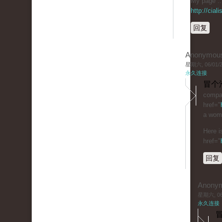
My page :: 
http://cia
回复
Anonymou
星期六, 06/01/20
永久连接
冒个
compar
href="
a woma
Here i
href="
回复
Anony
星期六, 06/
永久连接
冒