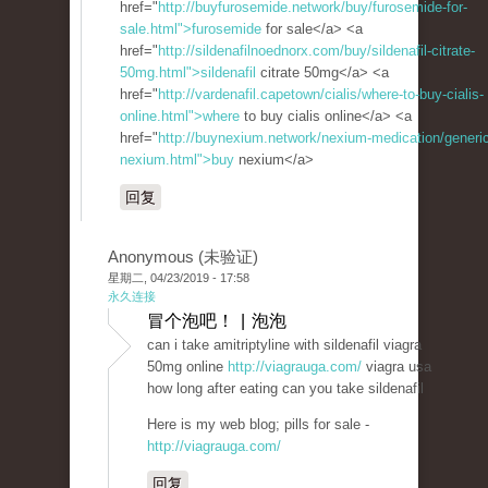
href="
http://buyfurosemide.network/buy/furosemide-for-
sale.html">furosemide
for sale</a> <a
href="
http://sildenafilnoednorx.com/buy/sildenafil-citrate-
50mg.html">sildenafil
citrate 50mg</a> <a
href="
http://vardenafil.capetown/cialis/where-to-buy-cialis-
online.html">where
to buy cialis online</a> <a
href="
http://buynexium.network/nexium-medication/generic
nexium.html">buy
nexium</a>
回复
Anonymous (未验证)
星期二, 04/23/2019 - 17:58
永久连接
冒个泡吧！ | 泡泡
can i take amitriptyline with sildenafil viagra
50mg online
http://viagrauga.com/
viagra usa
how long after eating can you take sildenafil
Here is my web blog; pills for sale -
http://viagrauga.com/
回复