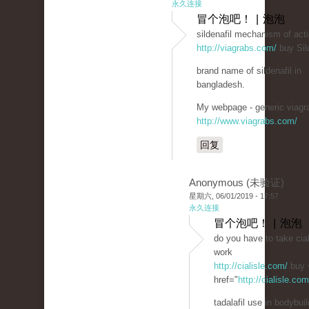
永久连接
冒个泡吧！ | 泡泡
sildenafil mechanism of act
http://viagrabs.com/
buy Sild
brand name of sildenafil in
bangladesh.
My webpage - generic viagra
http://www.viagrabs.com/
回复
Anonymous (未验证)
星期六, 06/01/2019 - 17:57
永久连接
冒个泡吧！ | 泡泡
do you have to take cial
work
http://cialisle.com/
buy 
href="
http://cialisle.co
tadalafil use in bodybuil