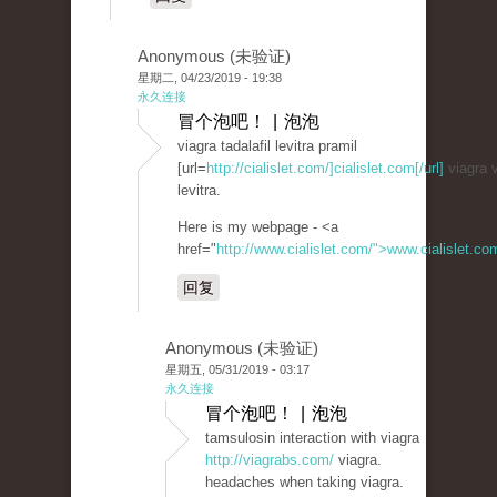
Anonymous (未验证)
星期二, 04/23/2019 - 19:38
永久连接
冒个泡吧！ | 泡泡
viagra tadalafil levitra pramil
[url=
http://cialislet.com/]cialislet.com[/url]
viagra v
levitra.
Here is my webpage - <a
href="
http://www.cialislet.com/">www.cialislet.c
回复
Anonymous (未验证)
星期五, 05/31/2019 - 03:17
永久连接
冒个泡吧！ | 泡泡
tamsulosin interaction with viagra
http://viagrabs.com/
viagra.
headaches when taking viagra.