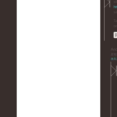
si
ht
si
Ta
on
An
星期六,
永久