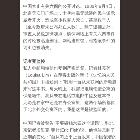
中国禁止有关六四的公开讨论。1989年6月4日，
北京天安门广场上，士兵向毫无武装的民主派示
威者开火，造成至少数百人死亡，甚至数千人
（至今政府未公布死亡人数）。除了逮捕之外，
审查人员也加班加点，确保网络上有关六四事件
的讨论被迅速删除。网站遭封锁，暗指该事件的
词汇也被消失。
记者受监控
私人电邮和短信也受到严密监督。记者林慕莲
（Louisa Lim）在即将出版的新书《失忆的人民
共和国》中描述到：“我用一台从未联网的新电脑
来写这本书。每天晚上，我都把电脑锁进公寓的
保险箱中。我从未在电话或电邮中提及这本书，
无论是在家中还是在办公室里。这两个场所都位
于北京外交公寓区内，我想这里是被监听的。”
中国记者被警告“不要碰触六四这个话题”，驻北
京记者埃里克·菲什(Eric Fish)说。他也注意到了
近期的变化：“自从习近平上台以来，中国记者的