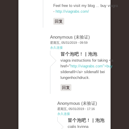
Feel free to visit my blog ... buy viagra
-
http://viagrabs.com/
回复
Anonymous (未验证)
星期五, 05/31/2019 - 09:59
永久连接
冒个泡吧！ | 泡泡
viagra instructions for taking <a
href="
http://viagrabs.com">buy
sildenafil</a> sildenafil bei
lungenhochdruck.
回复
Anonymous (未验证)
星期五, 05/31/2019 - 17:16
永久连接
冒个泡吧！ | 泡泡
cialis kvinna