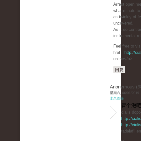
Arrest open m
what minute to 
as twinkly of 
uncovered.
As it so contra
instrumental ro
Feel free to vi
href="
http://ci
online</a>
回复
Anonymous 
星期六, 06/01/2019 -
永久连接
冒个泡吧
cialis dop
http://cia
http://cia
tadalafil e