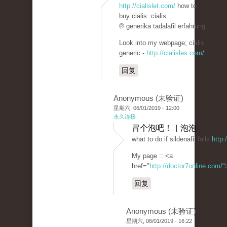
http://cialislet.com/
how to
buy cialis. cialis
® generika tadalafil erfahrung.
Look into my webpage; cialis
generic -
http://cialisles.com/
回复
Anonymous (未验证)
星期六, 06/01/2019 - 12:00
永久连接
冒个泡吧！ | 泡泡
what to do if sildenafil fails
http:
My page :: <a
href="
http://doctor7online.com/
回复
Anonymous (未验证)
星期六, 06/01/2019 - 16:22