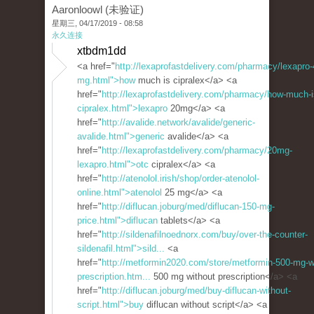
Aaronloowl (未验证)
星期三, 04/17/2019 - 08:58
永久连接
xtbdm1dd
<a href="
http://lexaprofastdelivery.com/pharmacy/lexapro-
mg.html">how
much is cipralex</a> <a
href="
http://lexaprofastdelivery.com/pharmacy/how-much-i
cipralex.html">lexapro
20mg</a> <a
href="
http://avalide.network/avalide/generic-
avalide.html">generic
avalide</a> <a
href="
http://lexaprofastdelivery.com/pharmacy/20mg-
lexapro.html">otc
cipralex</a> <a
href="
http://atenolol.irish/shop/order-atenolol-
online.html">atenolol
25 mg</a> <a
href="
http://diflucan.joburg/med/diflucan-150-mg-
price.html">diflucan
tablets</a> <a
href="
http://sildenafilnoednorx.com/buy/over-the-counter-
sildenafil.html">sild...
<a
href="
http://metformin2020.com/store/metformin-500-mg-w
prescription.htm...
500 mg without prescription</a> <a
href="
http://diflucan.joburg/med/buy-diflucan-without-
script.html">buy
diflucan without script</a> <a