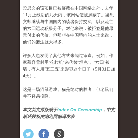
梁思文的该项目已被屏蔽在中国网络之外，去年
11月上线后的几天内，该网站便被屏蔽了。梁思
文却继续与中国国内的读者保持交流、以及流亡
的六四运动积极分子。对他来说，被拒签是他愿
意付出的代价。但那些在中国境内的人士来说，
他们的赌注就大得多。
许多人也发明了其他方式来绕过审查。例如，作
家慕容雪村用“拖拉机”来代替“坦克”。“六四”被
墙，有人用“五三五”来形容这个日子（5月31日加
4天）。
这是一场猫鼠游戏。猫是绝对的胜者，但老鼠们
并不轻易投降。
本文英文原版载于
Index On Censorship
，中文
版经授权由泡泡网编译发表