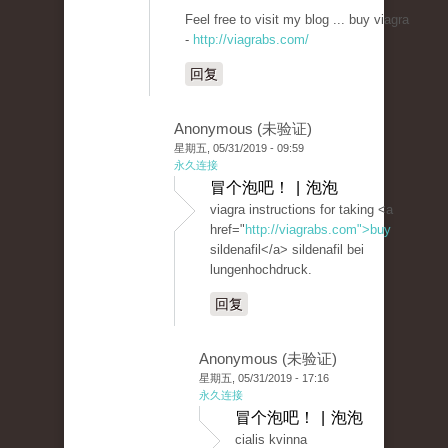
Feel free to visit my blog ... buy viagra
-
http://viagrabs.com/
回复
Anonymous (未验证)
星期五, 05/31/2019 - 09:59
永久连接
冒个泡吧！ | 泡泡
viagra instructions for taking <a
href="
http://viagrabs.com">buy
sildenafil</a> sildenafil bei
lungenhochdruck.
回复
Anonymous (未验证)
星期五, 05/31/2019 - 17:16
永久连接
冒个泡吧！ | 泡泡
cialis kvinna