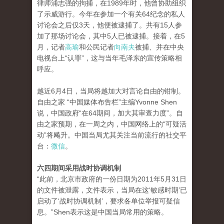
律师浦志强的拘捕，在1989年时，他曾协助组织
了示威游行。今年在参加一个有关64纪念的私人
讨论会之后仅3天，他便被逮捕了。共有15人参
加了那场讨论会，其中5人已被逮捕。接着，在5
月，记者
高瑜
和公民记者
向南夫
被捕、并在中央
电视台上“认罪”，这与当年毛泽东的宣传策略相
呼应。
越近6月4日，当局将越加大对言论自由的钳制。
自由之家 “中国媒体布告栏”主编Yvonne Shen
说，中国政府“在64期间，加大其审查力度”。自
由之家预期，在一周之内，中国网络上的“可疑活
动”将飚升。中国当局尤其关注当前流行的社交平
台：
微信
。
六四期间采用战时协调机制
“此前，北京市政府的一份日期为2011年5月31日
的文件被泄露，文件表示，当局在这‘敏感时期’已
启动了‘战时协调机制’，要求各单位举报可疑信
息。”Shen表示这是中国当局常用的策略。