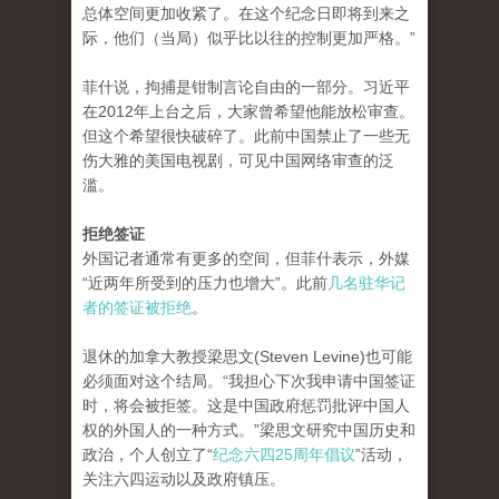
总体空间更加收紧了。在这个纪念日即将到来之
际，他们（当局）似乎比以往的控制更加严格。”
菲什说，拘捕是钳制言论自由的一部分。习近平
在2012年上台之后，大家曾希望他能放松审查。
但这个希望很快破碎了。此前中国禁止了一些无
伤大雅的美国电视剧，可见中国网络审查的泛
滥。
拒绝签证
外国记者通常有更多的空间，但菲什表示，外媒
“近两年所受到的压力也增大”。此前
几名驻华记
者的签证被拒绝
。
退休的加拿大教授梁思文(Steven Levine)也可能
必须面对这个结局。“我担心下次我申请中国签证
时，将会被拒签。这是中国政府惩罚批评中国人
权的外国人的一种方式。”梁思文研究中国历史和
政治，个人创立了“
纪念六四25周年倡议
”活动，
关注六四运动以及政府镇压。