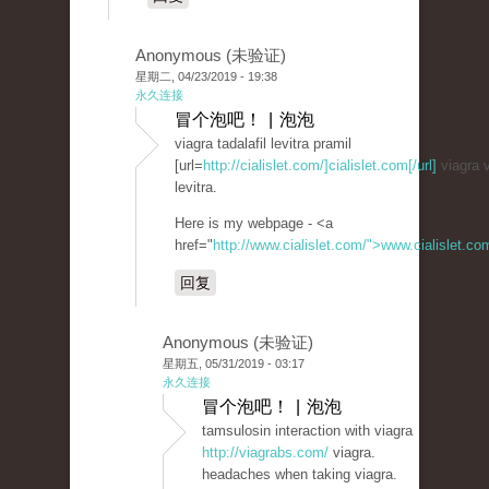
Anonymous (未验证)
星期二, 04/23/2019 - 19:38
永久连接
冒个泡吧！ | 泡泡
viagra tadalafil levitra pramil
[url=
http://cialislet.com/]cialislet.com[/url]
viagra v
levitra.
Here is my webpage - <a
href="
http://www.cialislet.com/">www.cialislet.c
回复
Anonymous (未验证)
星期五, 05/31/2019 - 03:17
永久连接
冒个泡吧！ | 泡泡
tamsulosin interaction with viagra
http://viagrabs.com/
viagra.
headaches when taking viagra.