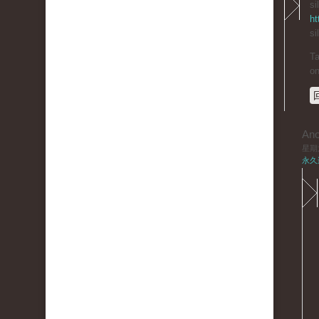
si
ht
si
Ta
on
An
星期六,
永久