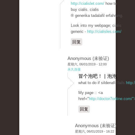
http://cialislet.com/
how to
buy cialis. cialis
® generika tadalafil erfahrung.
Look into my webpage; cialis
generic -
http://cialisles.com/
回复
Anonymous (未验证)
星期六, 06/01/2019 - 12:00
永久连接
冒个泡吧！ | 泡泡
what to do if sildenafil fails
http:
My page :: <a
href="
http://doctor7online.com/
回复
Anonymous (未验证)
星期六, 06/01/2019 - 16:22