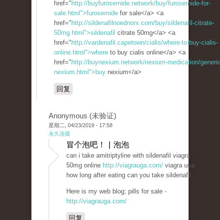
href="
http://buyfurosemide.network/buy/furosemide-for-
sale.html">furosemide
for sale</a> <a
href="
http://sildenafilnoednorx.com/buy/sildenafil-citrate-
50mg.html">sildenafil
citrate 50mg</a> <a
href="
http://vardenafil.capetown/cialis/where-to-buy-cialis-
online.html">where
to buy cialis online</a> <a
href="
http://buynexium.network/nexium-medication/generic
nexium.html">buy
nexium</a>
回复
Anonymous (未验证)
星期二, 04/23/2019 - 17:58
永久连接
冒个泡吧！ | 泡泡
can i take amitriptyline with sildenafil viagra
50mg online
http://viagrauga.com/
viagra usa
how long after eating can you take sildenafil
Here is my web blog; pills for sale -
http://viagrauga.com/
回复