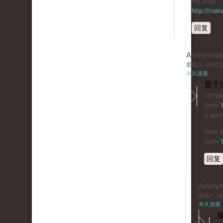
My page :: 
http://cia
回复
Anonymou
星期六, 06/01/20
永久连接
冒个
compar
href="
a woma
Here i
href="
回复
Anony
星期六, 06/
永久连接
冒