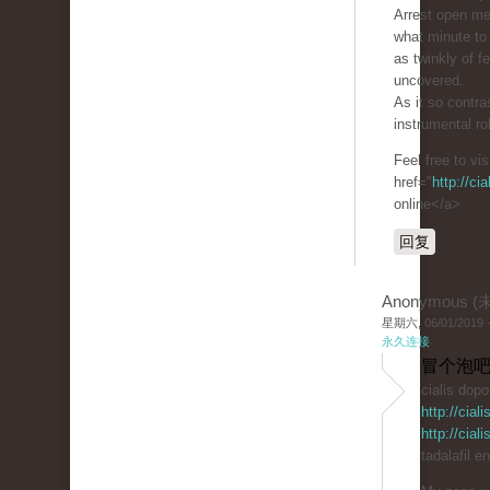
Arrest open m
what minute to 
as twinkly of 
uncovered.
As it so contra
instrumental ro
Feel free to vi
href="
http://ci
online</a>
回复
Anonymous 
星期六, 06/01/2019 -
永久连接
冒个泡吧
cialis dop
http://cia
http://cia
tadalafil e