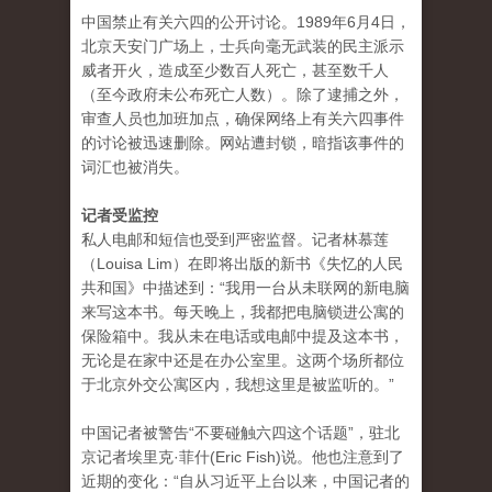
中国禁止有关六四的公开讨论。1989年6月4日，
北京天安门广场上，士兵向毫无武装的民主派示
威者开火，造成至少数百人死亡，甚至数千人
（至今政府未公布死亡人数）。除了逮捕之外，
审查人员也加班加点，确保网络上有关六四事件
的讨论被迅速删除。网站遭封锁，暗指该事件的
词汇也被消失。
记者受监控
私人电邮和短信也受到严密监督。记者林慕莲
（Louisa Lim）在即将出版的新书《失忆的人民
共和国》中描述到：“我用一台从未联网的新电脑
来写这本书。每天晚上，我都把电脑锁进公寓的
保险箱中。我从未在电话或电邮中提及这本书，
无论是在家中还是在办公室里。这两个场所都位
于北京外交公寓区内，我想这里是被监听的。”
中国记者被警告“不要碰触六四这个话题”，驻北
京记者埃里克·菲什(Eric Fish)说。他也注意到了
近期的变化：“自从习近平上台以来，中国记者的