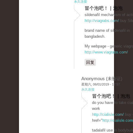
永久连接
冒个泡吧！ | 泡泡
sildenafil mechanism of act
http://viagrabs.com/
buy Sild
brand name of sildenafil in
bangladesh.
My webpage - generic viagra
http://www.viagrabs.com/
回复
Anonymous (未验证)
星期六, 06/01/2019 - 17:57
永久连接
冒个泡吧！ | 泡泡
do you have to take cial
work
http://cialisle.com/
buy 
href="
http://cialisle.co
tadalafil use in bodybuil