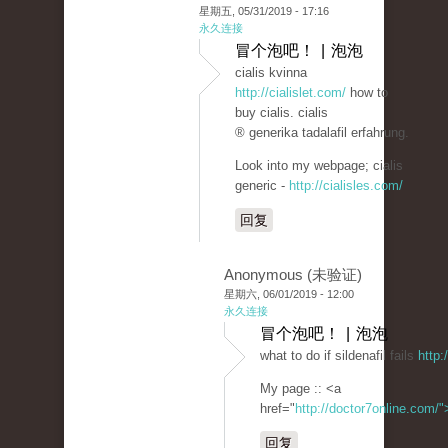
星期五, 05/31/2019 - 17:16
永久连接
冒个泡吧！ | 泡泡
cialis kvinna
http://cialislet.com/
how to
buy cialis. cialis
® generika tadalafil erfahrung.
Look into my webpage; cialis
generic -
http://cialisles.com/
回复
Anonymous (未验证)
星期六, 06/01/2019 - 12:00
永久连接
冒个泡吧！ | 泡泡
what to do if sildenafil fails
http:
My page :: <a
href="
http://doctor7online.com/
回复