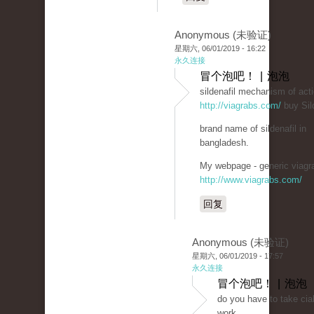
Anonymous (未验证)
星期六, 06/01/2019 - 16:22
永久连接
冒个泡吧！ | 泡泡
sildenafil mechanism of act
http://viagrabs.com/
buy Sild
brand name of sildenafil in
bangladesh.
My webpage - generic viagra
http://www.viagrabs.com/
回复
Anonymous (未验证)
星期六, 06/01/2019 - 17:57
永久连接
冒个泡吧！ | 泡泡
do you have to take cial
work