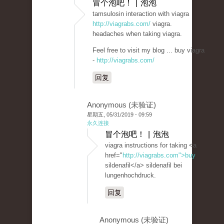
冒个泡吧！ | 泡泡
tamsulosin interaction with viagra
http://viagrabs.com/
viagra.
headaches when taking viagra.
Feel free to visit my blog ... buy viagra
-
http://viagrabs.com/
回复
Anonymous (未验证)
星期五, 05/31/2019 - 09:59
永久连接
冒个泡吧！ | 泡泡
viagra instructions for taking <a
href="
http://viagrabs.com">buy
sildenafil</a> sildenafil bei
lungenhochdruck.
回复
Anonymous (未验证)