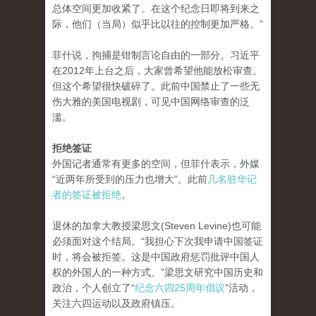
总体空间更加收紧了。在这个纪念日即将到来之
际，他们（当局）似乎比以往的控制更加严格。”
菲什说，拘捕是钳制言论自由的一部分。习近平
在2012年上台之后，大家曾希望他能放松审查。
但这个希望很快破碎了。此前中国禁止了一些无
伤大雅的美国电视剧，可见中国网络审查的泛
滥。
拒绝签证
外国记者通常有更多的空间，但菲什表示，外媒
“近两年所受到的压力也增大”。此前
几名驻华记
者的签证被拒绝
。
退休的加拿大教授梁思文(Steven Levine)也可能
必须面对这个结局。“我担心下次我申请中国签证
时，将会被拒签。这是中国政府惩罚批评中国人
权的外国人的一种方式。”梁思文研究中国历史和
政治，个人创立了“
纪念六四25周年倡议
”活动，
关注六四运动以及政府镇压。