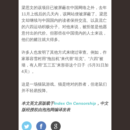
梁思文的该项目已被屏蔽在中国网络之外，去年
11月上线后的几天内，该网站便被屏蔽了。梁思
文却继续与中国国内的读者保持交流、以及流亡
的六四运动积极分子。对他来说，被拒签是他愿
意付出的代价。但那些在中国境内的人士来说，
他们的赌注就大得多。
许多人也发明了其他方式来绕过审查。例如，作
家慕容雪村用“拖拉机”来代替“坦克”。“六四”被
墙，有人用“五三五”来形容这个日子（5月31日加
4天）。
这是一场猫鼠游戏。猫是绝对的胜者，但老鼠们
并不轻易投降。
本文英文原版载于
Index On Censorship
，中文
版经授权由泡泡网编译发表