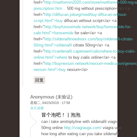
href="
http://metformin2020.com/store/metformin-500-mg-w
prescription.htm...
500 mg without prescription</a> <a
href="
http://diflucan.joburg/med/buy-diflucan-without-
script.html">buy
diflucan without script</a> <a
href="
http://buyfurosemide.network/buy/furosemide-for-
sale.html">furosemide
for sale</a> <a
href="
http://sildenafilnoednorx.com/buy/sildenafil-citrate-
50mg.html">sildenafil
citrate 50mg</a> <a
href="
http://vardenafil.capetown/cialis/where-to-buy-cialis-
online.html">where
to buy cialis online</a> <a
href="
http://buynexium.network/nexium-medication/generic
nexium.html">buy
nexium</a>
回复
Anonymous (未验证)
星期二, 04/23/2019 - 17:58
永久连接
冒个泡吧！ | 泡泡
can i take amitriptyline with sildenafil viagra
50mg online
http://viagrauga.com/
viagra usa
how long after eating can you take sildenafil