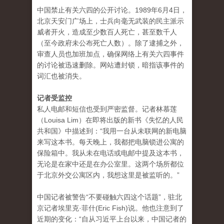
中国禁止有关六四的公开讨论。1989年6月4日，
北京天安门广场上，士兵向毫无武装的民主派示
威者开火，造成至少数百人死亡，甚至数千人
（至今政府未公布死亡人数）。除了逮捕之外，
审查人员也加班加点，确保网络上有关六四事件
的讨论被迅速删除。网站遭封锁，暗指该事件的
词汇也被消失。
记者受监控
私人电邮和短信也受到严密监督。记者林慕莲
（Louisa Lim）在即将出版的新书《失忆的人民
共和国》中描述到：“我用一台从未联网的新电脑
来写这本书。每天晚上，我都把电脑锁进公寓的
保险箱中。我从未在电话或电邮中提及这本书，
无论是在家中还是在办公室里。这两个场所都位
于北京外交公寓区内，我想这里是被监听的。”
中国记者被警告“不要碰触六四这个话题”，驻北
京记者埃里克·菲什(Eric Fish)说。他也注意到了
近期的变化：“自从习近平上台以来，中国记者的