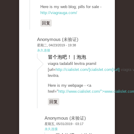
Here is my web blog; pills for sale -
http://viagrauga.com/
回复
Anonymous (未验证)
星期二, 04/23/2019 - 19:38
永久连接
冒个泡吧！ | 泡泡
viagra tadalafil levitra pramil
[url=
http://cialislet.com/]cialislet.com[/url]
viagra v
levitra.
Here is my webpage - <a
href="
http://www.cialislet.com/">www.cialislet.c
回复
Anonymous (未验证)
星期五, 05/31/2019 - 03:17
永久连接