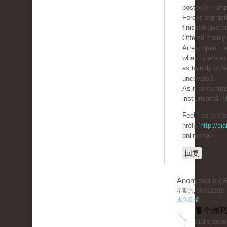
postpone manp
Forces sophist
finished give-a
Offered mainly 
Arrest open m
what minute to 
as twinkly of 
uncovered.
As it so contra
instrumental ro
Feel free to vi
href="
http://ci
online</a>
回复
Anonymous 
星期六, 06/01/2019 -
永久连接
冒个泡吧
cialis dop