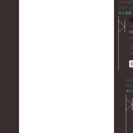
Anony
星期六, 06/
永久连接
冒
si
ht
si
Ta
on
An
星期六,
永久