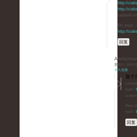
http://cia
http://cia
tadalafil e
My page :: 
http://cia
回复
Anonymou
星期六, 06/01/20
永久连接
冒个
compar
href="
a woma
Here i
href="
回复