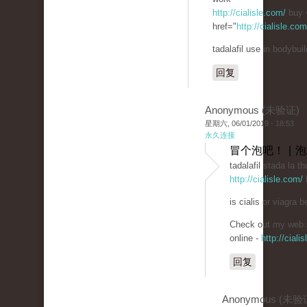
http://cialisle.com/
buy 
href="
http://cialisle.co
tadalafil use in bodybuil
回复
Anonymous (未验证)
星期六, 06/01/2019 - 18:53
永久连接
冒个泡吧！ | 
tadalafil stada la th
http://cialisle.com/
b
is cialis or viagra be
Check out my web s
online -
http://ciali
回复
Anonymous (未验