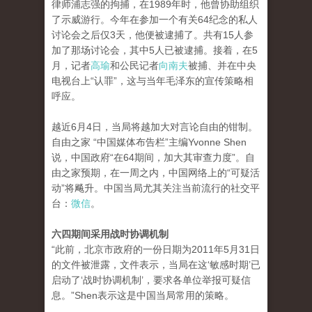
律师浦志强的拘捕，在1989年时，他曾协助组织
了示威游行。今年在参加一个有关64纪念的私人
讨论会之后仅3天，他便被逮捕了。共有15人参
加了那场讨论会，其中5人已被逮捕。接着，在5
月，记者
高瑜
和公民记者
向南夫
被捕、并在中央
电视台上“认罪”，这与当年毛泽东的宣传策略相
呼应。
越近6月4日，当局将越加大对言论自由的钳制。
自由之家 “中国媒体布告栏”主编Yvonne Shen
说，中国政府“在64期间，加大其审查力度”。自
由之家预期，在一周之内，中国网络上的“可疑活
动”将飚升。中国当局尤其关注当前流行的社交平
台：
微信
。
六四期间采用战时协调机制
“此前，北京市政府的一份日期为2011年5月31日
的文件被泄露，文件表示，当局在这‘敏感时期’已
启动了‘战时协调机制’，要求各单位举报可疑信
息。”Shen表示这是中国当局常用的策略。