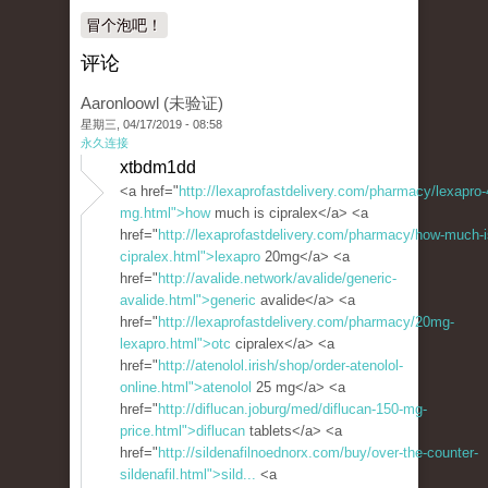
冒个泡吧！
评论
Aaronloowl (未验证)
星期三, 04/17/2019 - 08:58
永久连接
xtbdm1dd
<a href="
http://lexaprofastdelivery.com/pharmacy/lexapro-
mg.html">how
much is cipralex</a> <a
href="
http://lexaprofastdelivery.com/pharmacy/how-much-i
cipralex.html">lexapro
20mg</a> <a
href="
http://avalide.network/avalide/generic-
avalide.html">generic
avalide</a> <a
href="
http://lexaprofastdelivery.com/pharmacy/20mg-
lexapro.html">otc
cipralex</a> <a
href="
http://atenolol.irish/shop/order-atenolol-
online.html">atenolol
25 mg</a> <a
href="
http://diflucan.joburg/med/diflucan-150-mg-
price.html">diflucan
tablets</a> <a
href="
http://sildenafilnoednorx.com/buy/over-the-counter-
sildenafil.html">sild...
<a