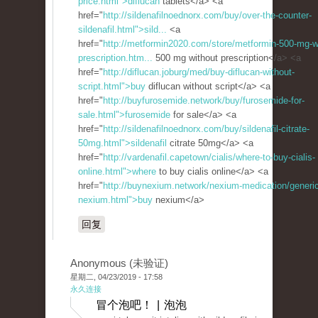
price.html">diflucan
tablets</a> <a
href="
http://sildenafilnoednorx.com/buy/over-the-counter-
sildenafil.html">sild...
<a
href="
http://metformin2020.com/store/metformin-500-mg-w
prescription.htm...
500 mg without prescription</a> <a
href="
http://diflucan.joburg/med/buy-diflucan-without-
script.html">buy
diflucan without script</a> <a
href="
http://buyfurosemide.network/buy/furosemide-for-
sale.html">furosemide
for sale</a> <a
href="
http://sildenafilnoednorx.com/buy/sildenafil-citrate-
50mg.html">sildenafil
citrate 50mg</a> <a
href="
http://vardenafil.capetown/cialis/where-to-buy-cialis-
online.html">where
to buy cialis online</a> <a
href="
http://buynexium.network/nexium-medication/generic
nexium.html">buy
nexium</a>
回复
Anonymous (未验证)
星期二, 04/23/2019 - 17:58
永久连接
冒个泡吧！ | 泡泡