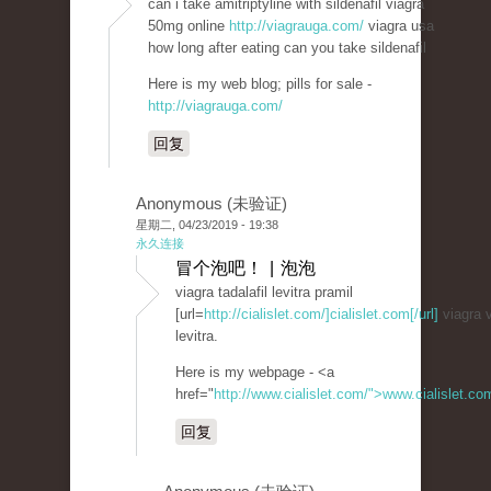
can i take amitriptyline with sildenafil viagra
50mg online
http://viagrauga.com/
viagra usa
how long after eating can you take sildenafil
Here is my web blog; pills for sale -
http://viagrauga.com/
回复
Anonymous (未验证)
星期二, 04/23/2019 - 19:38
永久连接
冒个泡吧！ | 泡泡
viagra tadalafil levitra pramil
[url=
http://cialislet.com/]cialislet.com[/url]
viagra v
levitra.
Here is my webpage - <a
href="
http://www.cialislet.com/">www.cialislet.c
回复