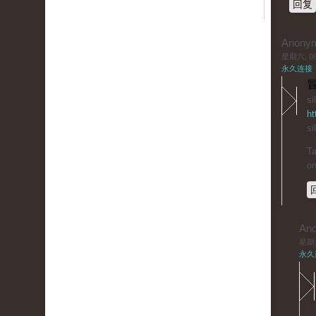
回复
Anony
星期六, 06/
永久连接
冒
si
ht
si
Ta
on
An
星期六,
永久