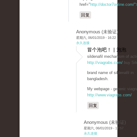
href="
http://doctor7online.com/
回复
Anonymous (未验证)
星期六, 06/01/2019 - 16:22
永久连接
冒个泡吧！ | 泡泡
sildenafil mechanism of act
http://viagrabs.com/
buy Sild
brand name of sildenafil in
bangladesh.
My webpage - generic viagra
http://www.viagrabs.com/
回复
Anonymous (未验证)
星期六, 06/01/2019 - 17:57
永久连接