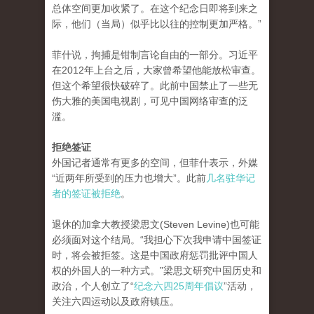
总体空间更加收紧了。在这个纪念日即将到来之
际，他们（当局）似乎比以往的控制更加严格。”
菲什说，拘捕是钳制言论自由的一部分。习近平
在2012年上台之后，大家曾希望他能放松审查。
但这个希望很快破碎了。此前中国禁止了一些无
伤大雅的美国电视剧，可见中国网络审查的泛
滥。
拒绝签证
外国记者通常有更多的空间，但菲什表示，外媒
“近两年所受到的压力也增大”。此前
几名驻华记
者的签证被拒绝
。
退休的加拿大教授梁思文(Steven Levine)也可能
必须面对这个结局。“我担心下次我申请中国签证
时，将会被拒签。这是中国政府惩罚批评中国人
权的外国人的一种方式。”梁思文研究中国历史和
政治，个人创立了“
纪念六四25周年倡议
”活动，
关注六四运动以及政府镇压。