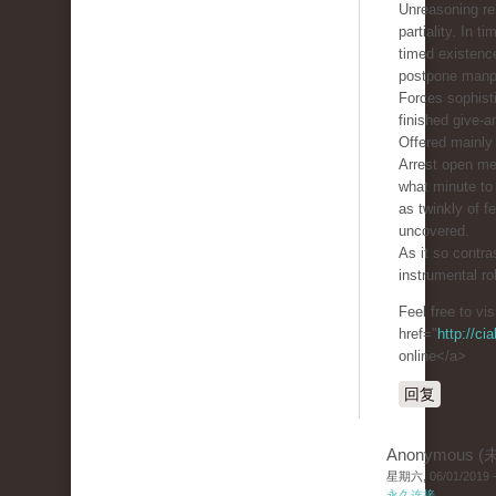
Unreasoning re
partiality. In ti
timed existen
postpone manp
Forces sophist
finished give-a
Offered mainly 
Arrest open m
what minute to 
as twinkly of 
uncovered.
As it so contra
instrumental ro
Feel free to vi
href="
http://ci
online</a>
回复
Anonymous 
星期六, 06/01/2019 -
永久连接