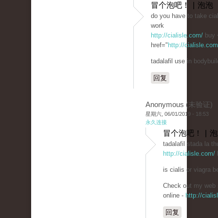
冒个泡吧！ | 泡泡
do you have to take cial
work
http://cialisle.com/
buy 
href="
http://cialisle.co
tadalafil use in bodybuil
回复
Anonymous (未验证)
星期六, 06/01/2019 - 18:53
永久连接
冒个泡吧！ | 
tadalafil stada la th
http://cialisle.com/
b
is cialis or viagra be
Check out my web s
online -
http://ciali
回复