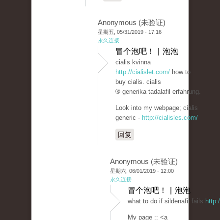
Anonymous (未验证)
星期五, 05/31/2019 - 17:16
永久连接
冒个泡吧！ | 泡泡
cialis kvinna
http://cialislet.com/
how to
buy cialis. cialis
® generika tadalafil erfahrung.
Look into my webpage; cialis
generic -
http://cialisles.com/
回复
Anonymous (未验证)
星期六, 06/01/2019 - 12:00
永久连接
冒个泡吧！ | 泡泡
what to do if sildenafil fails
http:
My page :: <a