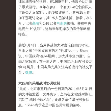
律师浦志强的拘捕，在1989年时，他曾协助组织
了示威游行。今年在参加一个有关64纪念的私人
讨论会之后仅3天，他便被逮捕了。共有15人参
加了那场讨论会，其中5人已被逮捕。接着，在5
月，记者
高瑜
和公民记者
向南夫
被捕、并在中央
电视台上“认罪”，这与当年毛泽东的宣传策略相
呼应。
越近6月4日，当局将越加大对言论自由的钳制。
自由之家 “中国媒体布告栏”主编Yvonne Shen
说，中国政府“在64期间，加大其审查力度”。自
由之家预期，在一周之内，中国网络上的“可疑活
动”将飚升。中国当局尤其关注当前流行的社交平
台：
微信
。
六四期间采用战时协调机制
“此前，北京市政府的一份日期为2011年5月31日
的文件被泄露，文件表示，当局在这‘敏感时期’已
启动了‘战时协调机制’，要求各单位举报可疑信
息。”Shen表示这是中国当局常用的策略。