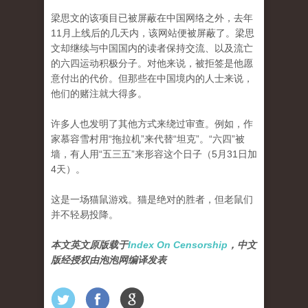
梁思文的该项目已被屏蔽在中国网络之外，去年
11月上线后的几天内，该网站便被屏蔽了。梁思
文却继续与中国国内的读者保持交流、以及流亡
的六四运动积极分子。对他来说，被拒签是他愿
意付出的代价。但那些在中国境内的人士来说，
他们的赌注就大得多。
许多人也发明了其他方式来绕过审查。例如，作
家慕容雪村用“拖拉机”来代替“坦克”。“六四”被
墙，有人用“五三五”来形容这个日子（5月31日加
4天）。
这是一场猫鼠游戏。猫是绝对的胜者，但老鼠们
并不轻易投降。
本文英文原版载于
Index On Censorship
，中文
版经授权由泡泡网编译发表