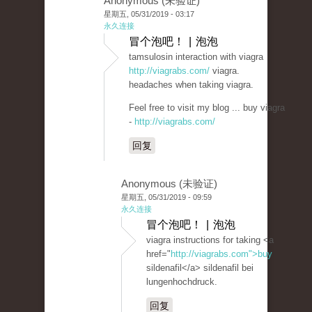
Anonymous (未验证)
星期五, 05/31/2019 - 03:17
永久连接
冒个泡吧！ | 泡泡
tamsulosin interaction with viagra
http://viagrabs.com/
viagra.
headaches when taking viagra.
Feel free to visit my blog ... buy viagra
-
http://viagrabs.com/
回复
Anonymous (未验证)
星期五, 05/31/2019 - 09:59
永久连接
冒个泡吧！ | 泡泡
viagra instructions for taking <a
href="
http://viagrabs.com">buy
sildenafil</a> sildenafil bei
lungenhochdruck.
回复