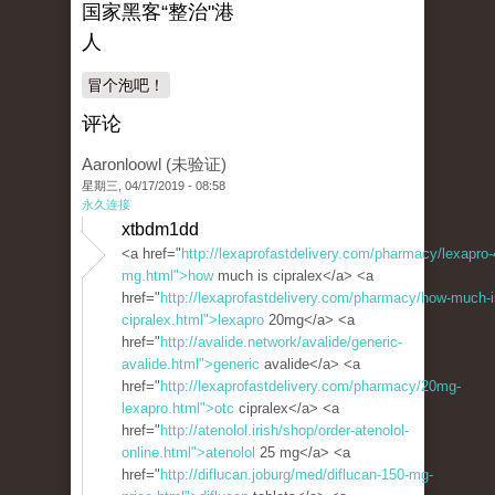
国家黑客“整治"港
人
冒个泡吧！
评论
Aaronloowl (未验证)
星期三, 04/17/2019 - 08:58
永久连接
xtbdm1dd
<a href="
http://lexaprofastdelivery.com/pharmacy/lexapro-
mg.html">how
much is cipralex</a> <a
href="
http://lexaprofastdelivery.com/pharmacy/how-much-i
cipralex.html">lexapro
20mg</a> <a
href="
http://avalide.network/avalide/generic-
avalide.html">generic
avalide</a> <a
href="
http://lexaprofastdelivery.com/pharmacy/20mg-
lexapro.html">otc
cipralex</a> <a
href="
http://atenolol.irish/shop/order-atenolol-
online.html">atenolol
25 mg</a> <a
href="
http://diflucan.joburg/med/diflucan-150-mg-