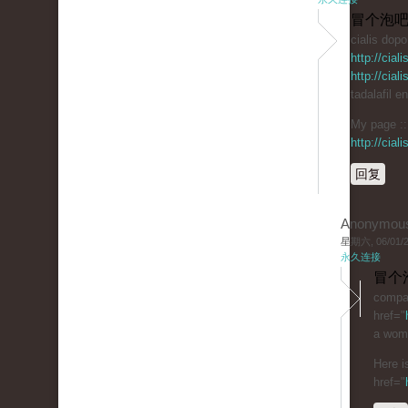
冒个泡吧
cialis dop
http://cia
http://cia
tadalafil e
My page :: 
http://cia
回复
Anonymou
星期六, 06/01/20
永久连接
冒个
compar
href="
a woma
Here i
href="