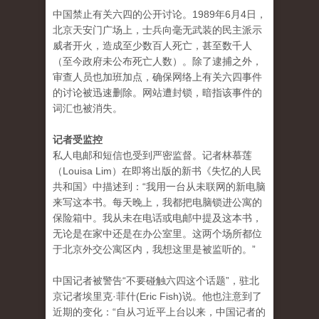
中国禁止有关六四的公开讨论。1989年6月4日，
北京天安门广场上，士兵向毫无武装的民主派示
威者开火，造成至少数百人死亡，甚至数千人
（至今政府未公布死亡人数）。除了逮捕之外，
审查人员也加班加点，确保网络上有关六四事件
的讨论被迅速删除。网站遭封锁，暗指该事件的
词汇也被消失。
记者受监控
私人电邮和短信也受到严密监督。记者林慕莲
（Louisa Lim）在即将出版的新书《失忆的人民
共和国》中描述到：“我用一台从未联网的新电脑
来写这本书。每天晚上，我都把电脑锁进公寓的
保险箱中。我从未在电话或电邮中提及这本书，
无论是在家中还是在办公室里。这两个场所都位
于北京外交公寓区内，我想这里是被监听的。”
中国记者被警告“不要碰触六四这个话题”，驻北
京记者埃里克·菲什(Eric Fish)说。他也注意到了
近期的变化：“自从习近平上台以来，中国记者的