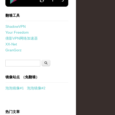
翻墙工具
ShadowVPN
Your Freedom
倩影VPN网络加速器
XX-Net
GranGorz
搜索表单
搜索
镜像站点 （免翻墙）
泡泡
镜像
#1
泡泡
镜像#2
热门文章