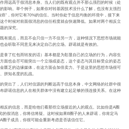
作用远高于假消息本身。当人们的既有观点并不那么强烈的时候（处
的影响。举个例子，如果你对转基因技术没什么了解，也没有太强烈
致癌”，你对它有70%的信任。当时你处于信息均衡的环境中，接下来
这个时候对前面假消息的信任程度就会快速降低。如果对两个相反立
题的深究。
既有观点，而且不会只信一方不信另一方，这种情况下思想市场就能
也会听取不同意见来决定自己的立场。辟谣就是有效的。
是拿了红包而转发的话）基本都是为彰显自己的立场的行为，内容生
方面也会尽可能突出一个立场或姿态，这个姿态与其目标受众的姿态
金匮乏的边缘媒体，在这方面会加倍卖力。于是这里的思想市场很可
、拼知名度的乱战。
的突出了，人们对信源的判断远高于信息本身，中文网络的社群中很
布辟谣信息的人在相关群体中没有建立起足够的强连接关系。在这种
相反的信息，而是给他们看那些立场接近的人的观点。比如你是A圈
劣的假消息，你将信将疑。这时候如果B圈子的人来辟谣，你肯定马
A圈子成员，你很可能会重新考虑是否该信任它。