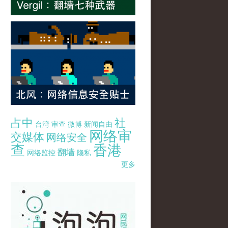
占中
社
台湾
审查
微博
新闻自由
网络审
交媒体
网络安全
查
香港
翻墙
网络监控
隐私
更多
pao-pao-banner-mirror-site-120814.jpg