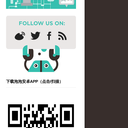
下载泡泡安卓APP（点击/扫描）