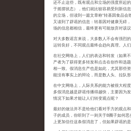
还不止这些，既有观点和立场的强度所起的
于摇摆状态），他们就比较容易受到新信息
的立场，但读到一篇文章称“转基因食品会
又读到了辟谣的信息：转基因对健康无碍，
场的信息都相信，最终更有可能放弃对该议
对大多数谣言来说，大多数人不会有强烈的
运转良好，不同观点最终会趋向真理。人们
在社交网络上，人们的表达和转发（如果不
产者为了获得更多转发和点击在创作和选题
相一致。假消息生产也是如此，尤其那些资
能没有事实上的辩论，而是数人头、拉队形
在中文网络上，人际关系的能力被很大程度
多假消息越是辟谣传播得越快，主要因为发
情况下如果才能让人们转变观点呢？
最好的做法并不是给他们看对手方的观点和
子的成员，你听到了一则关于B圈子如何恶
上更加信任这条假消息了，但如果辟谣的是