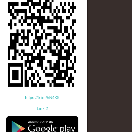
https://tr.im/hN4K9
Link 2
standard-icon-googleplay-app-store.png