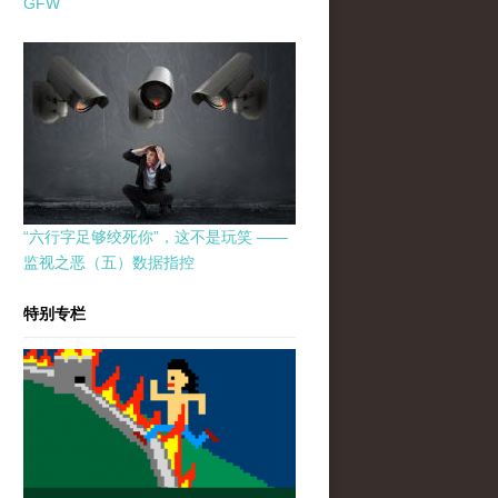
GFW
“六行字足够绞死你”，这不是玩笑 ——
监视之恶（五）数据指控
特别专栏