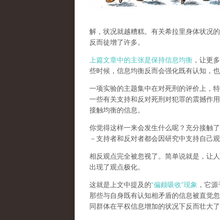
解，状况就越糟糕。有关希拉里身体状况的
反而徒增了许多。
上篇文章中的主张是保持信息均衡
，让更多
些时候，信息均衡反而会强化既有认知，也
一项实验的主题集中在对死刑的评价上，特
一些有关支持和反对死刑对犯罪的震撼作用
接触均衡的信息。
你觉得这样一来会发生什么呢？充分接触了
－支持者和反对者都会因研究中支持自己观
相反观点完全被忽视了。简单说就是，让人
出现了观点极化。
这就是上文中提及的
“偏颇吸收”现象
，它源
那些与自身既有认知相矛盾的信息被直觉忽
同群体在平权信息增加的状况下反而壮大了