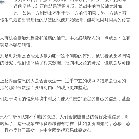
误的坚持，纠正的结果适得其反。选战中的宣传战尤其如
此，如果一方制造出不利于另一方的假消息，另一方越是辩
假消息最初出现后她的助选团队便开始澄清，但与此同时同类的传言
人有机会接触到反驳和澄清的信息。本文必须深入的一点就是：在有
就是不容易纠错。
别是对死刑是否能减少暴力犯罪这个问题的评判。被试者被要求阅读
的研究，他们也阅读了相关数据、批判和反驳的研究，也就是尽可能
正反两面信息的人是否会表达一种近乎中立的观点？结果是否定的－
点的那部分数据而变得对自己的观点更加坚定。
们处于均衡的信息环境中时反而使人们更加坚定的自己的信念，甚至
于人们降低认知不和谐的欲望。人们会按照自己的偏好处理信息，对
略掉了。这种现象在很多领域都有存在，比如众所周知的，恐穆、恐
，且态度趋于恶劣，在中文网络很容易体察这点。