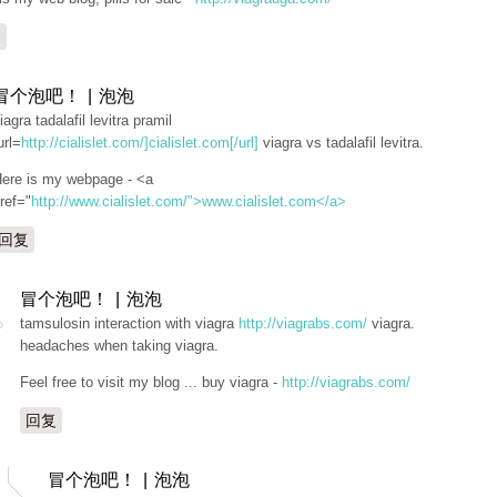
复
冒个泡吧！ | 泡泡
iagra tadalafil levitra pramil
url=
http://cialislet.com/]cialislet.com[/url]
viagra vs tadalafil levitra.
ere is my webpage - <a
ref="
http://www.cialislet.com/">www.cialislet.com</a>
回复
冒个泡吧！ | 泡泡
tamsulosin interaction with viagra
http://viagrabs.com/
viagra.
headaches when taking viagra.
Feel free to visit my blog ... buy viagra -
http://viagrabs.com/
回复
冒个泡吧！ | 泡泡