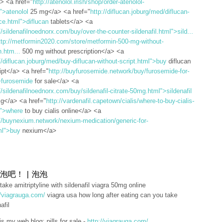
a> <a href="
http://atenolol.irish/shop/order-atenolol-
">atenolol
25 mg</a> <a href="
http://diflucan.joburg/med/diflucan-
ce.html">diflucan
tablets</a> <a
//sildenafilnoednorx.com/buy/over-the-counter-sildenafil.html">sild...
ttp://metformin2020.com/store/metformin-500-mg-without-
n.htm...
500 mg without prescription</a> <a
//diflucan.joburg/med/buy-diflucan-without-script.html">buy
diflucan
ipt</a> <a href="
http://buyfurosemide.network/buy/furosemide-for-
>furosemide
for sale</a> <a
//sildenafilnoednorx.com/buy/sildenafil-citrate-50mg.html">sildenafil
mg</a> <a href="
http://vardenafil.capetown/cialis/where-to-buy-cialis-
l">where
to buy cialis online</a> <a
://buynexium.network/nexium-medication/generic-for-
ml">buy
nexium</a>
泡吧！ | 泡泡
 take amitriptyline with sildenafil viagra 50mg online
//viagrauga.com/
viagra usa how long after eating can you take
afil
is my web blog; pills for sale -
http://viagrauga.com/