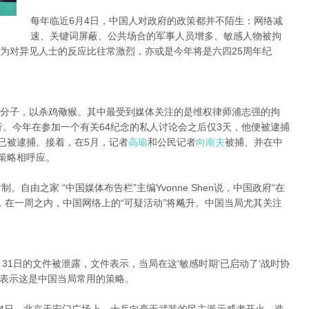
每年临近6月4日，中国人对政府的政策都并不陌生：网络减
速、关键词屏蔽、公共场合的军事人员增多、敏感人物被拘
为对异见人士的反应比往常激烈，亦或是今年将是六四25周年纪
分子，以杀鸡儆猴。其中最受到媒体关注的是维权律师浦志强的拘
行。今年在参加一个有关64纪念的私人讨论会之后仅3天，他便被逮捕
已被逮捕。接着，在5月，记者
高瑜
和公民记者
向南夫
被捕、并在中
传策略相呼应。
自由之家 “中国媒体布告栏”主编Yvonne Shen说，中国政府“在
，在一周之内，中国网络上的“可疑活动”将飚升。中国当局尤其关注
月31日的文件被泄露，文件表示，当局在这‘敏感时期’已启动了‘战时协
en表示这是中国当局常用的策略。