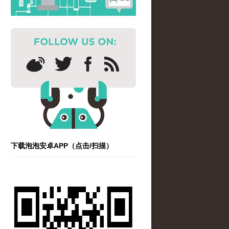
下载泡泡安卓APP（点击/扫描）