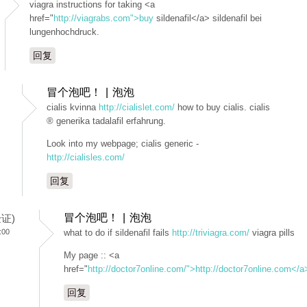
viagra instructions for taking <a
href="
http://viagrabs.com">buy
sildenafil</a> sildenafil bei
lungenhochdruck.
回复
冒个泡吧！ | 泡泡
cialis kvinna
http://cialislet.com/
how to buy cialis. cialis
® generika tadalafil erfahrung.
Look into my webpage; cialis generic -
http://cialisles.com/
回复
冒个泡吧！ | 泡泡
验证)
:00
what to do if sildenafil fails
http://triviagra.com/
viagra pills
My page :: <a
href="
http://doctor7online.com/">http://doctor7online.com</a
回复