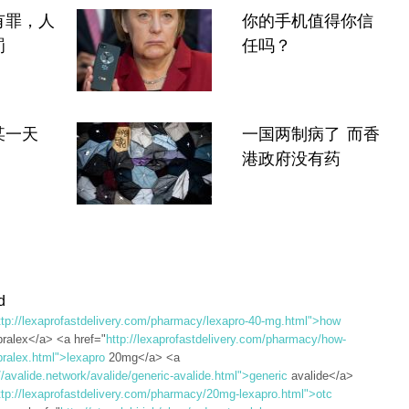
有罪，人
你的手机值得你信
罚
任吗？
某一天
一国两制病了 而香
港政府没有药
d
ttp://lexaprofastdelivery.com/pharmacy/lexapro-40-mg.html">how
pralex</a> <a href="
http://lexaprofastdelivery.com/pharmacy/how-
pralex.html">lexapro
20mg</a> <a
//avalide.network/avalide/generic-avalide.html">generic
avalide</a>
ttp://lexaprofastdelivery.com/pharmacy/20mg-lexapro.html">otc