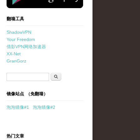
翻墙工具
ShadowVPN
Your Freedom
倩影VPN网络加速器
XX-Net
GranGorz
搜索表单
搜索
镜像站点 （免翻墙）
泡泡
镜像
#1
泡泡
镜像#2
热门文章