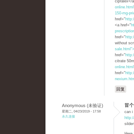
cipralex</
online.html
150-mg-pri
href="
http:
<a href="
h
prescriptio
href="
http:
without scr
sale.html"
href="
http:
citrate 50
online.htm
href="
http
nexium.ht
回复
冒个
Anonymous (未验证)
星期二, 04/23/2019 - 17:58
can i
永久连接
http:
silden
Here 