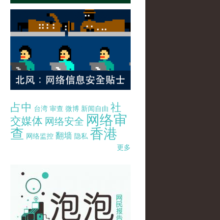
占中
社
台湾
审查
微博
新闻自由
网络审
交媒体
网络安全
查
香港
翻墙
网络监控
隐私
更多
pao-pao-banner-mirror-site-120814.jpg