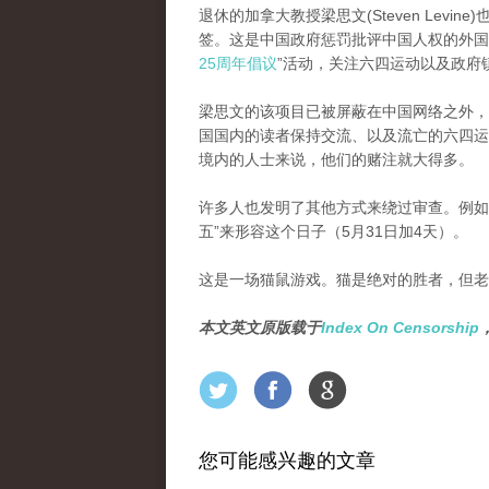
退休的加拿大教授梁思文(Steven Lev
签。这是中国政府惩罚批评中国人权的外国
25周年倡议
”活动，关注六四运动以及政府
梁思文的该项目已被屏蔽在中国网络之外，
国国内的读者保持交流、以及流亡的六四运
境内的人士来说，他们的赌注就大得多。
许多人也发明了其他方式来绕过审查。例如，
五”来形容这个日子（5月31日加4天）。
这是一场猫鼠游戏。猫是绝对的胜者，但老
本文英文原版载于
Index On Censorship
您可能感兴趣的文章