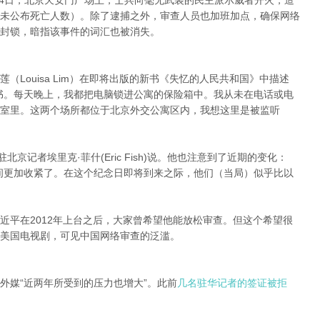
月4日，北京天安门广场上，士兵向毫无武装的民主派示威者开火，造
未公布死亡人数）。除了逮捕之外，审查人员也加班加点，确保网络
封锁，暗指该事件的词汇也被消失。
Louisa Lim）在即将出版的新书《失忆的人民共和国》中描述
书。每天晚上，我都把电脑锁进公寓的保险箱中。我从未在电话或电
室里。这两个场所都位于北京外交公寓区内，我想这里是被监听
京记者埃里克·菲什(Eric Fish)说。他也注意到了近期的变化：
间更加收紧了。在这个纪念日即将到来之际，他们（当局）似乎比以
近平在2012年上台之后，大家曾希望他能放松审查。但这个希望很
美国电视剧，可见中国网络审查的泛滥。
外媒“近两年所受到的压力也增大”。此前
几名驻华记者的签证被拒