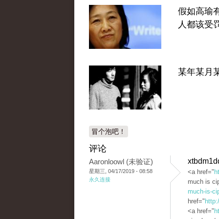
假如高瑜
人都该受
某年某月
冒个泡吧！
评论
xtbdm1d
Aaronloowl (未验证)
星期三, 04/17/2019 - 08:58
<a href="
h
永久连接
much is ci
much-is-ci
href="
http:
<a href="
h