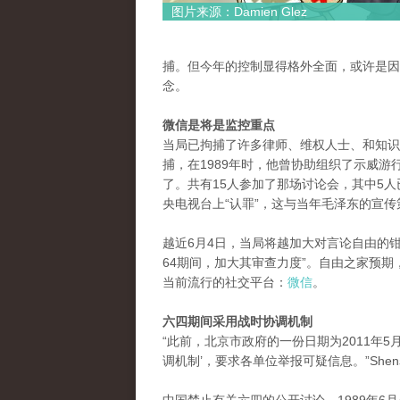
图片来源：Damien Glez
捕。但今年的控制显得格外全面，或许是因
念。
微信是将是监控重点
当局已拘捕了许多律师、维权人士、和知识
捕，在1989年时，他曾协助组织了示威游
了。共有15人参加了那场讨论会，其中5人
央电视台上“认罪”，这与当年毛泽东的宣
越近6月4日，当局将越加大对言论自由的钳制。
64期间，加大其审查力度”。自由之家预期
当前流行的社交平台：
微信
。
六四期间采用战时协调机制
“此前，北京市政府的一份日期为2011年5
调机制’，要求各单位举报可疑信息。”Sh