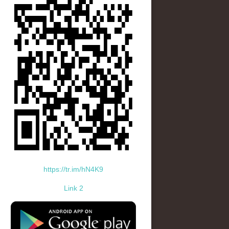
https://tr.im/hN4K9
Link 2
standard-icon-googleplay-app-store.png