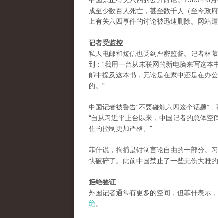
中国禁止有关六四的公开讨论。1989年6
成至少数百人死亡，甚至数千人（至今政府
上有关六四事件的讨论被迅速删除。网站遭
记者受监控
私人电邮和短信也受到严密监督。记者林慕莲（
到：“我用一台从未联网的新电脑来写这本
邮中提及这本书，无论是在家中还是在办公
的。”
中国记者被警告“不要碰触六四这个话题”，驻北
“自从习近平上台以来，中国记者的总体空
往的控制更加严格。”
菲什说，拘捕是钳制言论自由的一部分。习
快破碎了。此前中国禁止了一些无伤大雅的
拒绝签证
外国记者通常有更多的空间，但菲什表示，
绝
。