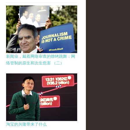
新闻业，戴着网络审查的镣铐跳舞：网
络管制的原生和次生危害 （二）
淘宝的兴隆带来了什么