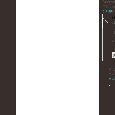
Anony
星期六, 06/
永久连接
冒
si
ht
si
Ta
on
An
星期六,
永久