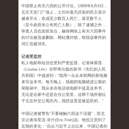
中国禁止有关六四的公开讨论。1989年6月4日，
北京天安门广场上，士兵向毫无武装的民主派示
威者开火，造成至少数百人死亡，甚至数千人
（至今政府未公布死亡人数）。除了逮捕之外，
审查人员也加班加点，确保网络上有关六四事件
的讨论被迅速删除。网站遭封锁，暗指该事件的
词汇也被消失。
记者受监控
私人电邮和短信也受到严密监督。记者林慕莲
（Louisa Lim）在即将出版的新书《失忆的人民
共和国》中描述到：“我用一台从未联网的新电脑
来写这本书。每天晚上，我都把电脑锁进公寓的
保险箱中。我从未在电话或电邮中提及这本书，
无论是在家中还是在办公室里。这两个场所都位
于北京外交公寓区内，我想这里是被监听的。”
中国记者被警告“不要碰触六四这个话题”，驻北
京记者埃里克·菲什(Eric Fish)说。他也注意到了
近期的变化：“自从习近平上台以来，中国记者的