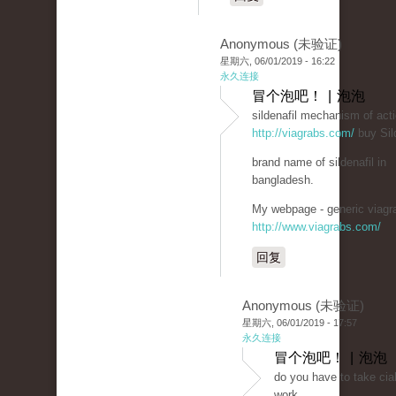
Anonymous (未验证)
星期六, 06/01/2019 - 16:22
永久连接
冒个泡吧！ | 泡泡
sildenafil mechanism of act
http://viagrabs.com/
buy Sild
brand name of sildenafil in
bangladesh.
My webpage - generic viagra
http://www.viagrabs.com/
回复
Anonymous (未验证)
星期六, 06/01/2019 - 17:57
永久连接
冒个泡吧！ | 泡泡
do you have to take cial
work