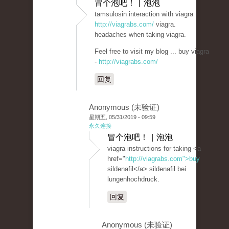
冒个泡吧！ | 泡泡
tamsulosin interaction with viagra
http://viagrabs.com/
viagra.
headaches when taking viagra.
Feel free to visit my blog ... buy viagra
-
http://viagrabs.com/
回复
Anonymous (未验证)
星期五, 05/31/2019 - 09:59
永久连接
冒个泡吧！ | 泡泡
viagra instructions for taking <a
href="
http://viagrabs.com">buy
sildenafil</a> sildenafil bei
lungenhochdruck.
回复
Anonymous (未验证)