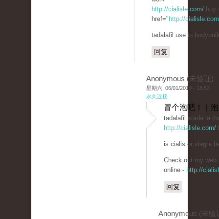
http://cialisle.com/
buy 
href="
http://cialisle.co
tadalafil use in bodybuil
回复
Anonymous (未验证)
星期六, 06/01/2019 - 18:53
永久连接
冒个泡吧！ | 
tadalafil stada la th
http://cialisle.com/
b
is cialis or viagra be
Check out my web s
online -
http://ciali
回复
Anonymous (未验