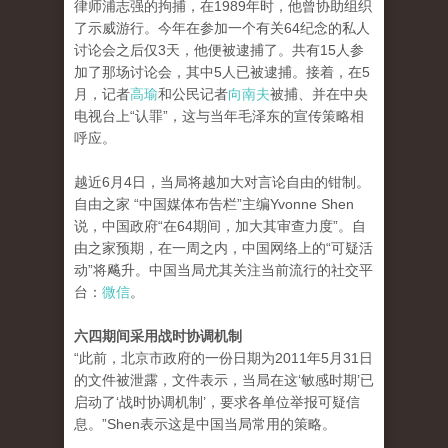
律师浦志强的拘捕，在1989年时，他曾协助组织
了示威游行。今年在参加一个有关64纪念的私人
讨论会之后仅3天，他便被逮捕了。共有15人参
加了那场讨论会，其中5人已被逮捕。接着，在5
月，记者
高瑜
和公民记者
向南夫
被捕、并在中央
电视台上“认罪”，这与当年毛泽东的宣传策略相
呼应。
越近6月4日，当局将越加大对言论自由的钳制。
自由之家 “中国媒体布告栏”主编Yvonne Shen
说，中国政府“在64期间，加大其审查力度”。自
由之家预期，在一周之内，中国网络上的“可疑活
动”将飚升。中国当局尤其关注当前流行的社交平
台：
微信
。
六四期间采用战时协调机制
“此前，北京市政府的一份日期为2011年5月31日
的文件被泄露，文件表示，当局在这‘敏感时期’已
启动了‘战时协调机制’，要求各单位举报可疑信
息。”Shen表示这是中国当局常用的策略。