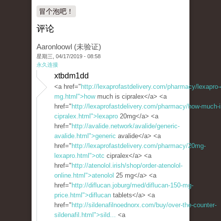
冒个泡吧！
评论
Aaronloowl (未验证)
星期三, 04/17/2019 - 08:58
永久连接
xtbdm1dd
<a href="
http://lexaprofastdelivery.com/pharmacy/lexapro-
mg.html">how
much is cipralex</a> <a
href="
http://lexaprofastdelivery.com/pharmacy/how-much-i
cipralex.html">lexapro
20mg</a> <a
href="
http://avalide.network/avalide/generic-
avalide.html">generic
avalide</a> <a
href="
http://lexaprofastdelivery.com/pharmacy/20mg-
lexapro.html">otc
cipralex</a> <a
href="
http://atenolol.irish/shop/order-atenolol-
online.html">atenolol
25 mg</a> <a
href="
http://diflucan.joburg/med/diflucan-150-mg-
price.html">diflucan
tablets</a> <a
href="
http://sildenafilnoednorx.com/buy/over-the-counter-
sildenafil.html">sild...
<a