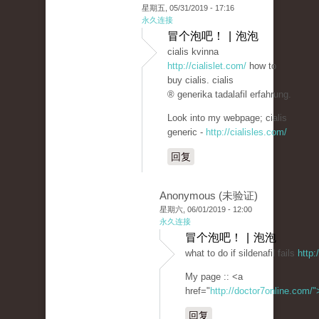
星期五, 05/31/2019 - 17:16
永久连接
冒个泡吧！ | 泡泡
cialis kvinna
http://cialislet.com/
how to
buy cialis. cialis
® generika tadalafil erfahrung.
Look into my webpage; cialis
generic -
http://cialisles.com/
回复
Anonymous (未验证)
星期六, 06/01/2019 - 12:00
永久连接
冒个泡吧！ | 泡泡
what to do if sildenafil fails
http:
My page :: <a
href="
http://doctor7online.com/
回复