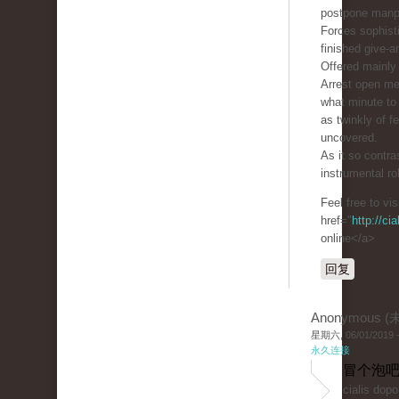
postpone manp
Forces sophist
finished give-a
Offered mainly 
Arrest open m
what minute to 
as twinkly of 
uncovered.
As it so contra
instrumental ro
Feel free to vi
href="
http://ci
online</a>
回复
Anonymous 
星期六, 06/01/2019 -
永久连接
冒个泡吧
cialis dop