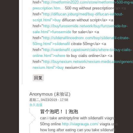
href="
http://metformin2020.com/store/metformin-500-mg-w
prescription.htm...
500 mg without prescription</a> <a
href="
http://diflucan.joburg/med/buy-diflucan-without-
script.html">buy
diflucan without script</a> <a
href="
http://buyfurosemide.network/buy/furosemide-for-
sale.html">furosemide
for sale</a> <a
href="
http://sildenafilnoednorx.com/buy/sildenafil-citrate-
50mg.html">sildenafil
citrate 50mg</a> <a
href="
http://vardenafil.capetown/cialis/where-to-buy-cialis-
online.html">where
to buy cialis online</a> <a
href="
http://buynexium.network/nexium-medication/generic
nexium.html">buy
nexium</a>
回复
Anonymous (未验证)
星期二, 04/23/2019 - 17:58
永久连接
冒个泡吧！ | 泡泡
can i take amitriptyline with sildenafil viagra
50mg online
http://viagrauga.com/
viagra usa
how long after eating can you take sildenafil