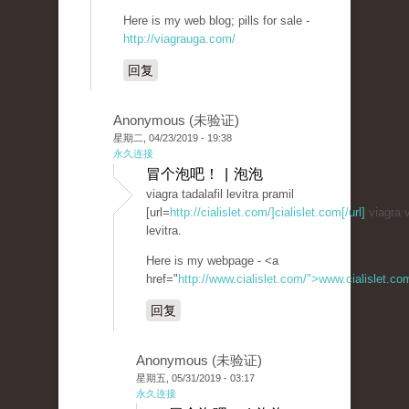
Here is my web blog; pills for sale -
http://viagrauga.com/
回复
Anonymous (未验证)
星期二, 04/23/2019 - 19:38
永久连接
冒个泡吧！ | 泡泡
viagra tadalafil levitra pramil
[url=
http://cialislet.com/]cialislet.com[/url]
viagra v
levitra.
Here is my webpage - <a
href="
http://www.cialislet.com/">www.cialislet.c
回复
Anonymous (未验证)
星期五, 05/31/2019 - 03:17
永久连接