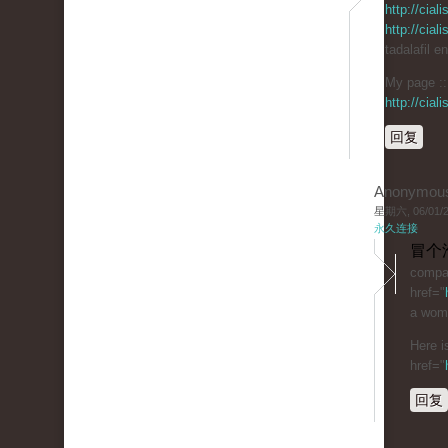
http://cia
http://cia
tadalafil e
My page :: 
http://cia
回复
Anonymou
星期六, 06/01/20
永久连接
冒个
compar
href="
a woma
Here i
href="
回复