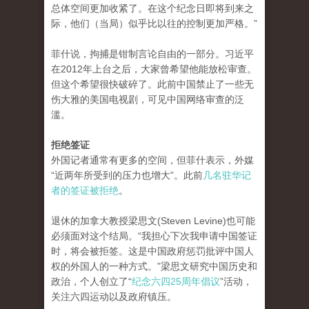
总体空间更加收紧了。在这个纪念日即将到来之
际，他们（当局）似乎比以往的控制更加严格。”
菲什说，拘捕是钳制言论自由的一部分。习近平
在2012年上台之后，大家曾希望他能放松审查。
但这个希望很快破碎了。此前中国禁止了一些无
伤大雅的美国电视剧，可见中国网络审查的泛
滥。
拒绝签证
外国记者通常有更多的空间，但菲什表示，外媒
“近两年所受到的压力也增大”。此前
几名驻华记
者的签证被拒绝
。
退休的加拿大教授梁思文(Steven Levine)也可能
必须面对这个结局。“我担心下次我申请中国签证
时，将会被拒签。这是中国政府惩罚批评中国人
权的外国人的一种方式。”梁思文研究中国历史和
政治，个人创立了“
纪念六四25周年倡议
”活动，
关注六四运动以及政府镇压。