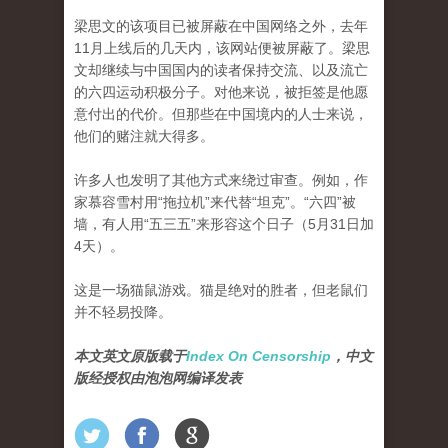
梁思文的该项目已被屏蔽在中国网络之外，去年
11月上线后的几天内，该网站便被屏蔽了。梁思
文却继续与中国国内的读者保持交流、以及流亡
的六四运动积极分子。对他来说，被拒签是他愿
意付出的代价。但那些在中国境内的人士来说，
他们的赌注就大得多。
许多人也发明了其他方式来绕过审查。例如，作
家慕容雪村用“拖拉机”来代替“坦克”。“六四”被
墙，有人用“五三五”来形容这个日子（5月31日加
4天）。
这是一场猫鼠游戏。猫是绝对的胜者，但老鼠们
并不轻易投降。
本文英文原版载于
Index On Censorship
，中文
版经授权由泡泡网编译发表