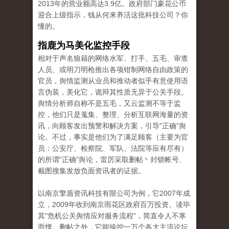
2013年的营业额高达3.9亿。政府部门豪花公币
迎合上级指示，钱从何来养活这批科技公司？你
懂的。
指鹿为马美化监控手段
相对于声名狼籍的网络水军、打手、五毛、审查
人员、或明刀明枪推出各项钳制网络自由政策的
官员，舆情监测从业员和推动者似乎有意使用语
言伪装，美化它，诡辩其性质无异于公关手段。
舆情分析师自称不是五毛，又云监测不等于监
控，他们只是蒐集、整理、分析互联网海量的资
讯，向顾客发出预警和解决方案，引导"正确"舆
论。不过，事实是他们为了满足顾客（主要为官
员：公安厅、检察院、军队、法院等应有尽有）
的所谓"正确"舆论，雷厉采取删帖丶封锁帐号、
截图搜集发放负面资讯者的证据。
以南京擎盾资讯科技有限公司为例，它2007年成
立，2009年收到南京雨花区政府百万投资。读毕
其"危机公关舆情应对服务流程"，简直令人不寒
而慄。删帖之外，它能操控一万个各大主流论坛