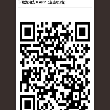
下载泡泡安卓APP（点击/扫描）