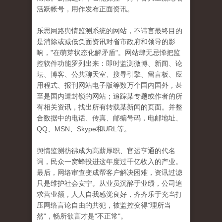
活跃帐号，用作发布正面资讯。
乐思网路舆情监测系统的网站，不讳言最终目的
是消除或减低负面资讯对省市政府和领导的影
响，"在萌芽状态化解矛盾"。网站肆无忌惮把监
控软件功能罗列出来：即时监测微博、新闻、论
坛、博客、公共聊天室、搜寻引擎、留言板、应
用程式、报刊网站电子版等数万个国内国外，甚
至是国内遭封锁的网站；追踪某专题或作者的所
有相关资讯，找出所有转载某新闻的页面。并整
合数据中的电话、传真、邮编号码，电邮地址、
QQ、MSN、Skype和URL等。
舆情监测彷彿成为高薪厚职、官运亨通的代名
词，民众一窝蜂投进这年度过千亿收入的产业。
最后，网络审查变成帮客户解决困难，资讯过滤
只是维护社会安宁。从业员沉醉于业绩，公司追
求营业额，人人自我感觉良好，齐齐乐于充当打
压网络言论自由的共犯，被监控变得"理所当
然"，畅所欲言才是"不正常"。