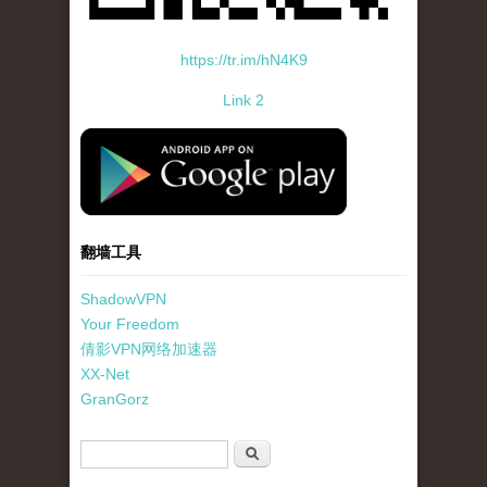
https://tr.im/hN4K9
Link 2
standard-icon-googleplay-app-store.png
翻墙工具
ShadowVPN
Your Freedom
倩影VPN网络加速器
XX-Net
GranGorz
搜索表单
搜索