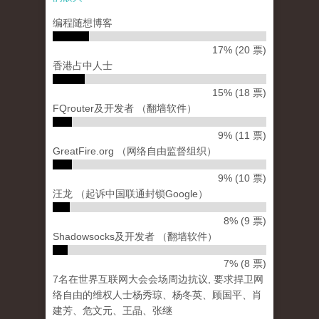
编程随想博客
17% (20 票)
香港占中人士
15% (18 票)
FQrouter及开发者 （翻墙软件）
9% (11 票)
GreatFire.org （网络自由监督组织）
9% (10 票)
汪龙 （起诉中国联通封锁Google）
8% (9 票)
Shadowsocks及开发者 （翻墙软件）
7% (8 票)
7名在世界互联网大会会场周边抗议, 要求捍卫网
络自由的维权人士杨秀琼、杨冬英、顾国平、肖
建芳、危文元、王晶、张继