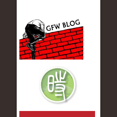
gfw_blog_small.jpg
qiwenlu_logo.jpg