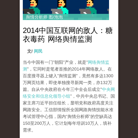
舆情分析师 图/泡泡
2014中国互联网的敌人：糖
衣毒药 网络舆情监测
文/
闲民
当今中国有一门"朝阳"产业，就是"
网络舆情监
测
"，它同时是笔者首推的2014年网络敌人。在
百度搜寻器上键入"舆情监测"，竟然有多达1300
万网页结果，即使单独搜寻新闻一类，亦132万
篇。自从中央政府在今年三中全会后成立"
中央网
络安全和信息化领导小组
"，中共中央总书记、国
家主席习近平担任组长，显明党和政府高度关注
网路安全。工信部情报所全国网路舆情技能水准
考试管理中心指，国内“舆情分析师”的空缺高达
150至200万人，它计划每年培训10万人，填补
需求。