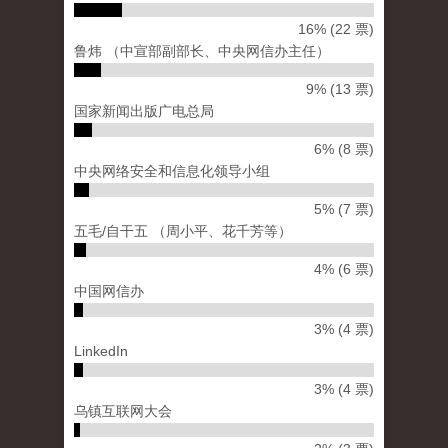
16% (22 票)
鲁炜 （中宣部副部长、中央网信办主任）
9% (13 票)
国家新闻出版广电总局
6% (8 票)
中央网络安全和信息化领导小组
5% (7 票)
五毛/自干五 （周小平、花千芳等）
4% (6 票)
中国网信办
3% (4 票)
LinkedIn
3% (4 票)
乌镇互联网大会