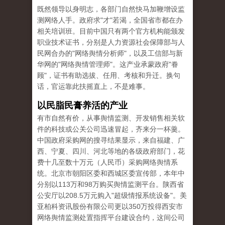
既然领导以身明志，各部门自然快马加鞭增设监
测网络人手。政府求"才"若渴，全国省市都在办
相关培训班。目前中国只有两个官方机构能颁发
职业技术证书，分别是人力资源社会保障部与人
民网合办的"网络舆情分析师"，以及工信部与新
华网的"网络舆情管理师"。这产业承蒙政府"眷
顾"，证书有助选拔、任用、考核和升迁。换句
话，官运靠此扶摇直上，不是难事。
以民脂民膏养活的产业
有市自然有价，从事舆情监测、开发销售相关软
件的科技或公关公司迅速冒起，齐来分一杯羹。
中国政府采购网的搜寻结果显示，来自福建、广
西、宁夏、四川、河北等地的各级政府部门，花
费十几至数十万元（人民币）采购网络舆情系
统。北京市朝阳区委和西城区委宣传部，本年中
分别以113万和98万购买舆情监测平台。陕西省
公安厅以208.5万元购入"超级情报系统设备"。美
亚柏科资讯股份有限公司更以350万投得西安市
网络舆情监测处置指挥平台建设合约，这间公司