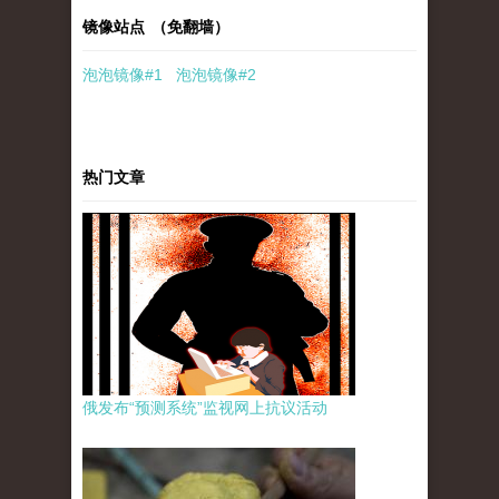
镜像站点 （免翻墙）
泡泡
镜像
#1
泡泡
镜像#2
热门文章
俄发布“预测系统”监视网上抗议活动