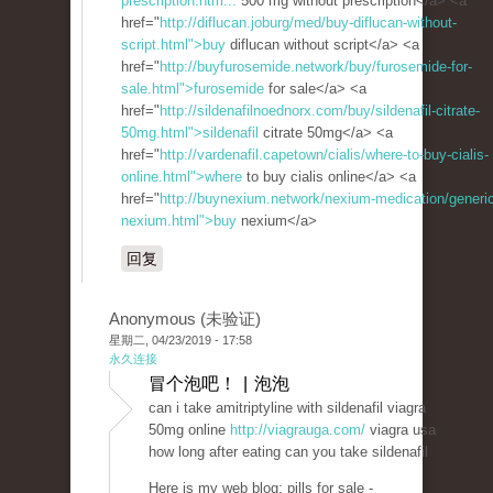
prescription.htm...
500 mg without prescription</a> <a
href="
http://diflucan.joburg/med/buy-diflucan-without-
script.html">buy
diflucan without script</a> <a
href="
http://buyfurosemide.network/buy/furosemide-for-
sale.html">furosemide
for sale</a> <a
href="
http://sildenafilnoednorx.com/buy/sildenafil-citrate-
50mg.html">sildenafil
citrate 50mg</a> <a
href="
http://vardenafil.capetown/cialis/where-to-buy-cialis-
online.html">where
to buy cialis online</a> <a
href="
http://buynexium.network/nexium-medication/generic
nexium.html">buy
nexium</a>
回复
Anonymous (未验证)
星期二, 04/23/2019 - 17:58
永久连接
冒个泡吧！ | 泡泡
can i take amitriptyline with sildenafil viagra
50mg online
http://viagrauga.com/
viagra usa
how long after eating can you take sildenafil
Here is my web blog; pills for sale -