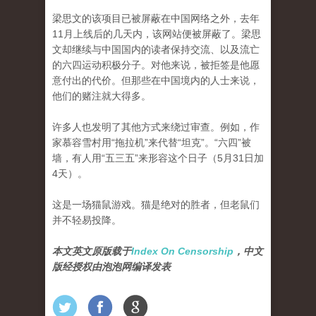
梁思文的该项目已被屏蔽在中国网络之外，去年
11月上线后的几天内，该网站便被屏蔽了。梁思
文却继续与中国国内的读者保持交流、以及流亡
的六四运动积极分子。对他来说，被拒签是他愿
意付出的代价。但那些在中国境内的人士来说，
他们的赌注就大得多。
许多人也发明了其他方式来绕过审查。例如，作
家慕容雪村用“拖拉机”来代替“坦克”。“六四”被
墙，有人用“五三五”来形容这个日子（5月31日加
4天）。
这是一场猫鼠游戏。猫是绝对的胜者，但老鼠们
并不轻易投降。
本文英文原版载于
Index On Censorship
，中文
版经授权由泡泡网编译发表