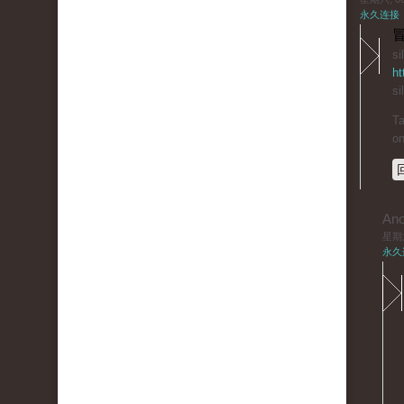
永久连接
冒
si
ht
si
Ta
on
An
星期六,
永久