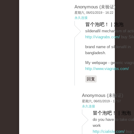
Anonymous (未验证)
星期六, 06/01/2019 - 16:22
永久连接
冒个泡吧！ | 泡泡
sildenafil mechanism of act
http://viagrabs.com/
buy Sild
brand name of sildenafil in
bangladesh.
My webpage - generic viagra
http://www.viagrabs.com/
回复
Anonymous (未验证)
星期六, 06/01/2019 - 17:57
永久连接
冒个泡吧！ | 泡泡
do you have to take cial
work
http://cialisle.com/
buy 