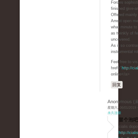
Forces sophist
finished give-a
Offered mainly 
Arrest open m
what minute to 
as twinkly of 
uncovered.
As it so contra
instrumental ro
Feel free to vi
href="
http://ci
online</a>
回复
Anonymous 
星期六, 06/01/2019 -
永久连接
冒个泡吧
cialis dop
http://cia