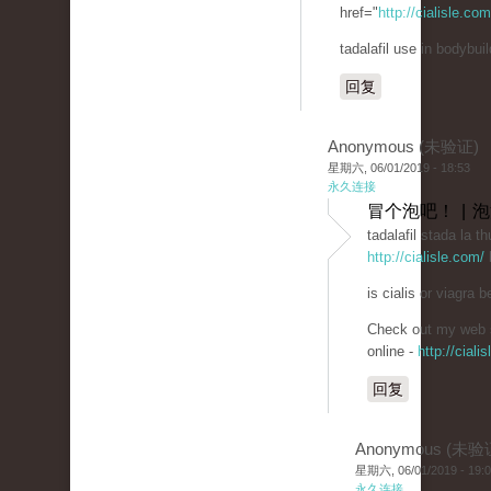
href="
http://cialisle.co
tadalafil use in bodybuil
回复
Anonymous (未验证)
星期六, 06/01/2019 - 18:53
永久连接
冒个泡吧！ | 
tadalafil stada la th
http://cialisle.com/
b
is cialis or viagra be
Check out my web s
online -
http://ciali
回复
Anonymous (未验
星期六, 06/01/2019 - 19:
永久连接