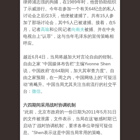
律师浦志强的拘捕，在1989年时，他曾协助组织
了示威游行。今年在参加一个有关64纪念的私人
讨论会之后仅3天，他便被逮捕了。共有15人参
加了那场讨论会，其中5人已被逮捕。接着，在5
月，记者
高瑜
和公民记者
向南夫
被捕、并在中央
电视台上“认罪”，这与当年毛泽东的宣传策略相
呼应。
越近6月4日，当局将越加大对言论自由的钳制。
自由之家 “中国媒体布告栏”主编Yvonne Shen
说，中国政府“在64期间，加大其审查力度”。自
由之家预期，在一周之内，中国网络上的“可疑活
动”将飚升。中国当局尤其关注当前流行的社交平
台：
微信
。
六四期间采用战时协调机制
“此前，北京市政府的一份日期为2011年5月31日
的文件被泄露，文件表示，当局在这‘敏感时期’已
启动了‘战时协调机制’，要求各单位举报可疑信
息。”Shen表示这是中国当局常用的策略。