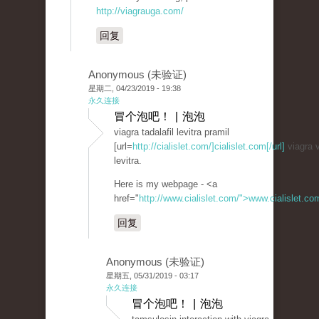
http://viagrauga.com/
回复
Anonymous (未验证)
星期二, 04/23/2019 - 19:38
永久连接
冒个泡吧！ | 泡泡
viagra tadalafil levitra pramil
[url=
http://cialislet.com/]cialislet.com[/url]
viagra v
levitra.
Here is my webpage - <a
href="
http://www.cialislet.com/">www.cialislet.c
回复
Anonymous (未验证)
星期五, 05/31/2019 - 03:17
永久连接
冒个泡吧！ | 泡泡