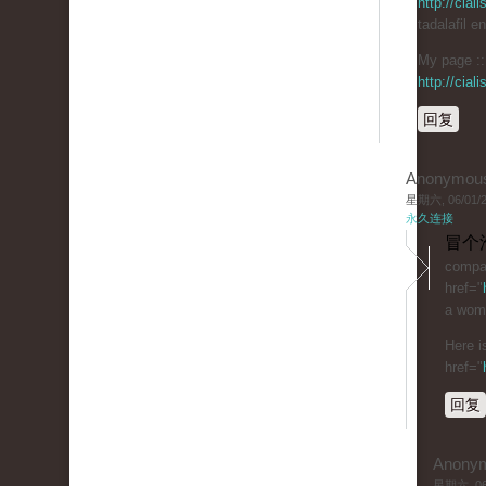
http://cia
tadalafil e
My page :: 
http://cia
回复
Anonymou
星期六, 06/01/20
永久连接
冒个
compar
href="
a woma
Here i
href="
回复
Anony
星期六, 06/