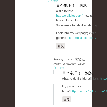
永久连接
冒个泡吧！ | 泡泡
cialis kvinna
http://cialislet.com/
how to
buy cialis. cialis
® generika tadalafil erfahrung.
Look into my webpage; cialis
generic -
http://cialisles.com/
回复
Anonymous (未验证)
星期六, 06/01/2019 - 12:00
永久连接
冒个泡吧！ | 泡泡
what to do if sildenafil fails
http:
My page :: <a
href="
http://doctor7online.com/
回复