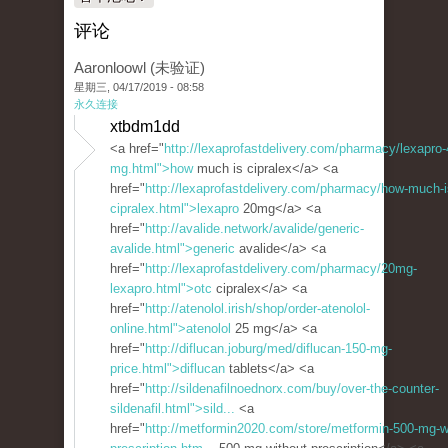
评论
Aaronloowl (未验证)
星期三, 04/17/2019 - 08:58
永久连接
xtbdm1dd
<a href="
http://lexaprofastdelivery.com/pharmacy/lexapro-
mg.html">how
much is cipralex</a> <a
href="
http://lexaprofastdelivery.com/pharmacy/how-much-i
cipralex.html">lexapro
20mg</a> <a
href="
http://avalide.network/avalide/generic-
avalide.html">generic
avalide</a> <a
href="
http://lexaprofastdelivery.com/pharmacy/20mg-
lexapro.html">otc
cipralex</a> <a
href="
http://atenolol.irish/shop/order-atenolol-
online.html">atenolol
25 mg</a> <a
href="
http://diflucan.joburg/med/diflucan-150-mg-
price.html">diflucan
tablets</a> <a
href="
http://sildenafilnoednorx.com/buy/over-the-counter-
sildenafil.html">sild...
<a
href="
http://metformin2020.com/store/metformin-500-mg-w