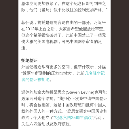
总体空间更加收紧了。在这个纪念日即将到来之
际，他们（当局）似乎比以往的控制更加严格。”
菲什说，拘捕是钳制言论自由的一部分。习近平
在2012年上台之后，大家曾希望他能放松审查。
但这个希望很快破碎了。此前中国禁止了一些无
伤大雅的美国电视剧，可见中国网络审查的泛
滥。
拒绝签证
外国记者通常有更多的空间，但菲什表示，外媒
“近两年所受到的压力也增大”。此前
几名驻华记
者的签证被拒绝
。
退休的加拿大教授梁思文(Steven Levine)也可能
必须面对这个结局。“我担心下次我申请中国签证
时，将会被拒签。这是中国政府惩罚批评中国人
权的外国人的一种方式。”梁思文研究中国历史和
政治，个人创立了“
纪念六四25周年倡议
”活动，
关注六四运动以及政府镇压。