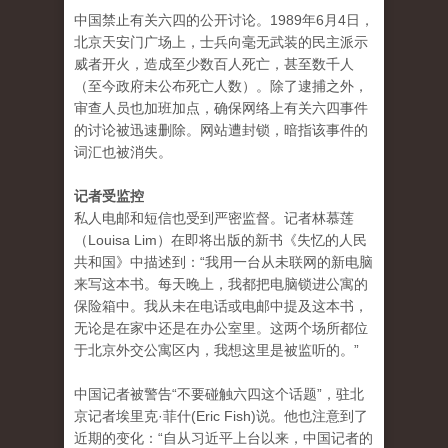
中国禁止有关六四的公开讨论。1989年6月4日，
北京天安门广场上，士兵向毫无武装的民主派示
威者开火，造成至少数百人死亡，甚至数千人
（至今政府未公布死亡人数）。除了逮捕之外，
审查人员也加班加点，确保网络上有关六四事件
的讨论被迅速删除。网站遭封锁，暗指该事件的
词汇也被消失。
记者受监控
私人电邮和短信也受到严密监督。记者林慕莲
（Louisa Lim）在即将出版的新书《失忆的人民
共和国》中描述到：“我用一台从未联网的新电脑
来写这本书。每天晚上，我都把电脑锁进公寓的
保险箱中。我从未在电话或电邮中提及这本书，
无论是在家中还是在办公室里。这两个场所都位
于北京外交公寓区内，我想这里是被监听的。”
中国记者被警告“不要碰触六四这个话题”，驻北
京记者埃里克·菲什(Eric Fish)说。他也注意到了
近期的变化：“自从习近平上台以来，中国记者的