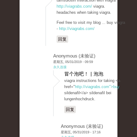
tamsulosin interaction with viagra
http://viagrabs.com/
viagra.
headaches when taking viagra.
Feel free to visit my blog ... buy viagra
-
http://viagrabs.com/
回复
Anonymous (未验证)
星期五, 05/31/2019 - 09:59
永久连接
冒个泡吧！ | 泡泡
viagra instructions for taking <a
href="
http://viagrabs.com">buy
sildenafil</a> sildenafil bei
lungenhochdruck.
回复
Anonymous (未验证)
星期五, 05/31/2019 - 17:16