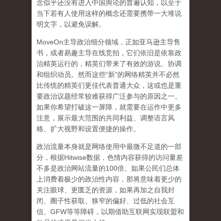
念似乎还没有进入中国舆论的普遍认知，以至于
当下若有人使用这样的概念还需要携带一大堆说
明文字，以避免误解。
MoveOn主导政治细分领域，正如亚马逊主导售
书，或者易趣主导在线竞拍，它们依旧是依靠政
治精英运行的，精英们带来了有效的游说、协调
和组织动员。然而这些“新”的网络精英并不必然
比传统的精英们更佳代表普通大众，这或也是重
要政治议题经常较难获得广泛参与的原因之一。
如果你希望打破这一屏障，就需要在运作中更多
注意，展示最大范围的共同利益、调整语言风
格、扩大视野和设置便捷的操作。
政治流量本身就是网络使用中最微不足道的一部
分，根据Hitwise数据，色情内容获得的访问量差
不多是政治网站流量的100倍。如果公民们总体
上消费着极少的政治性内容，那将意味着更少的
关注眼球、更匮乏的资源，如果再加之自我封
闭、圈子性获取、狭窄的偏好、过低的社会互
信、GFW等等障碍，以期借助互联网实现联盟和