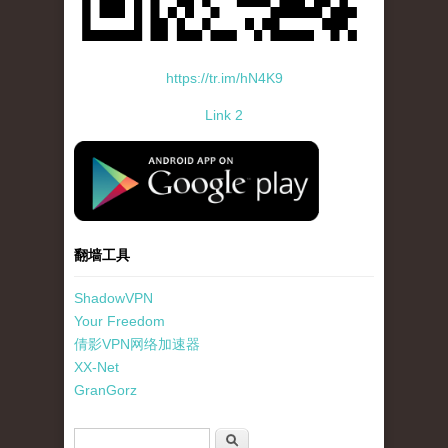
https://tr.im/hN4K9
Link 2
standard-icon-googleplay-app-store.png
翻墙工具
ShadowVPN
Your Freedom
倩影VPN网络加速器
XX-Net
GranGorz
搜索表单
搜索