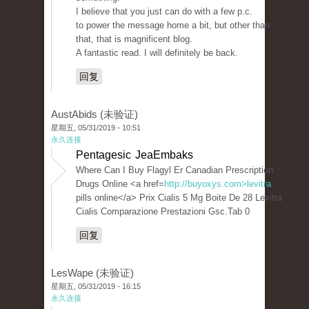
I believe that you just can do with a few p.c.
to power the message home a bit, but other than
that, that is magnificent blog.
A fantastic read. I will definitely be back.
回复
AustAbids (未验证)
星期五, 05/31/2019 - 10:51
永久连接
Pentagesic JeaEmbaks
Where Can I Buy Flagyl Er Canadian Prescription
Drugs Online <a href=
http://buyoxys.com>levitra
pills online</a> Prix Cialis 5 Mg Boite De 28 Levitra
Cialis Comparazione Prestazioni Gsc.Tab 0
回复
LesWape (未验证)
星期五, 05/31/2019 - 16:15
永久连接