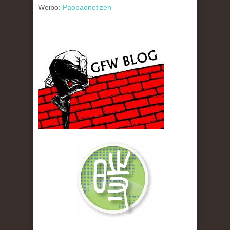
Weibo:
Paopaonetizen
gfw_blog_small.jpg