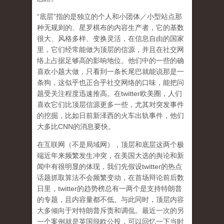
“底层”指的是独立的个人和小团体／小型站点那
种无规则的、星罗棋布的内容生产者，它的基数
很大、风格多样、变换灵活，在信息自由的国家
里，它们经常能做为顶层的信源，并且在社交网
络上占据足够高的影响地位。他们中的一些的确
喜欢小题大做，只看到一条长尾巴就能说那是一
条狗，这似乎也正合乎社交网络的口味，能把问
题受关注程度迅速推高。在twitter欧美圈，人们
喜欢它们比顶层信源更多一些，尤其对突发事件
的挖掘，比如日前新泽西的火车出轨事件，他们
大多比CNN的消息要快。
在互联网（不是局域网），顶层和底层这两个极
端近年来频繁发生冲突，在美国大选的舆论和新
闻中有很明显的体现，我们先假设twitter的热点
话题抓取算法不会频繁变动，在首场辩论前后数
日里，twitter的趋势榜总有一两个是支持特朗普
的专题，且内容量都不低。与此同时，顶层内容
大多倾向于对特朗普斥责和调侃。最近一次的另
一个案例就是英国脱欧公投，可以回忆一下当时