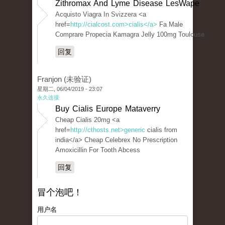
Zithromax And Lyme Disease LesWape
Acquisto Viagra In Svizzera <a
href=
http://cialcost.com>cialis</a>
Fa Male
Comprare Propecia Kamagra Jelly 100mg Toulouse
回复
Franjon (未验证)
星期二, 06/04/2019 - 23:07
永久连接
Buy Cialis Europe Mataverry
Cheap Cialis 20mg <a
href=
http://cthosts.net>generic
cialis from
india</a> Cheap Celebrex No Prescription
Amoxicillin For Tooth Abcess
回复
冒个泡吧！
用户名