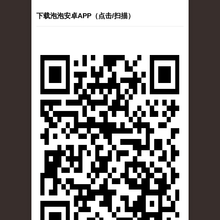
下载泡泡安卓APP（点击/扫描）