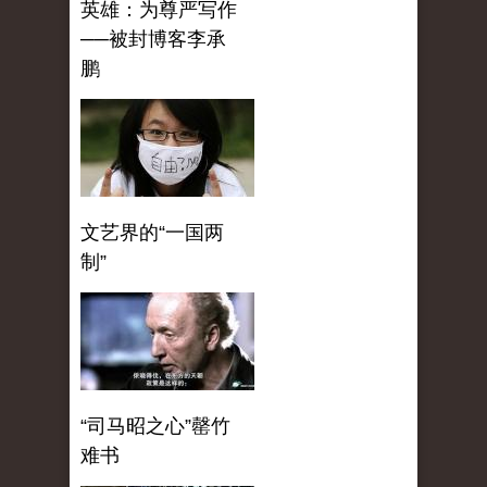
英雄：为尊严写作
──被封博客李承
鹏
文艺界的“一国两
制”
“司马昭之心”罄竹
难书