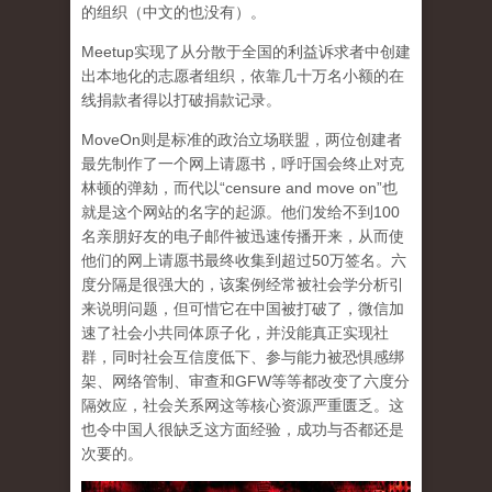
的组织（中文的也没有）。
Meetup实现了从分散于全国的利益诉求者中创建
出本地化的志愿者组织，依靠几十万名小额的在
线捐款者得以打破捐款记录。
MoveOn则是标准的政治立场联盟，两位创建者
最先制作了一个网上请愿书，呼吁国会终止对克
林顿的弹劾，而代以“censure and move on”也
就是这个网站的名字的起源。他们发给不到100
名亲朋好友的电子邮件被迅速传播开来，从而使
他们的网上请愿书最终收集到超过50万签名。六
度分隔是很强大的，该案例经常被社会学分析引
来说明问题，但可惜它在中国被打破了，微信加
速了社会小共同体原子化，并没能真正实现社
群，同时社会互信度低下、参与能力被恐惧感绑
架、网络管制、审查和GFW等等都改变了六度分
隔效应，社会关系网这等核心资源严重匮乏。这
也令中国人很缺乏这方面经验，成功与否都还是
次要的。