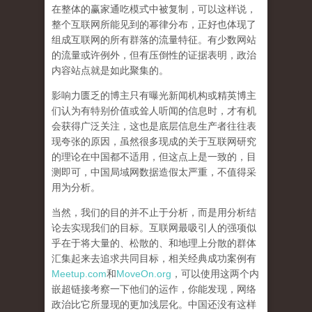
在整体的赢家通吃模式中被复制，可以这样说，
整个互联网所能见到的幂律分布，正好也体现了
组成互联网的所有群落的流量特征。有少数网站
的流量或许例外，但有压倒性的证据表明，政治
内容站点就是如此聚集的。
影响力匮乏的博主只有曝光新闻机构或精英博主
们认为有特别价值或耸人听闻的信息时，才有机
会获得广泛关注，这也是底层信息生产者往往表
现夸张的原因，虽然很多现成的关于互联网研究
的理论在中国都不适用，但这点上是一致的，目
测即可，中国局域网数据造假太严重，不值得采
用为分析。
当然，我们的目的并不止于分析，而是用分析结
论去实现我们的目标。互联网最吸引人的强项似
乎在于将大量的、松散的、和地理上分散的群体
汇集起来去追求共同目标，相关经典成功案例有
Meetup.com
和
MoveOn.org
，
可以使用这两个内
嵌超链接考察一下他们的运作，你能发现，网络
政治比它所显现的更加浅层化。中国还没有这样