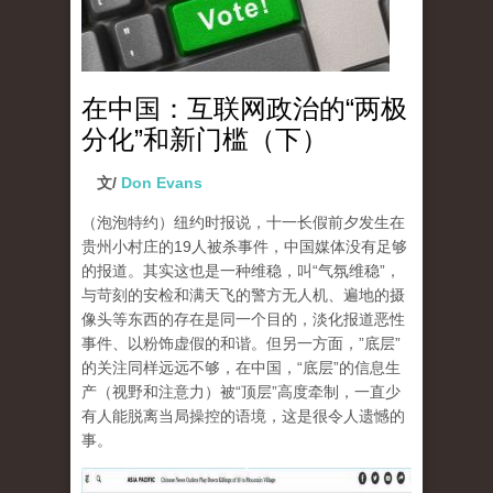
在中国：互联网政治的“两极
分化”和新门槛（下）
文/
Don Evans
（泡泡特约）
纽约时报说，十一长假前夕发生在
贵州小村庄的19人被杀事件，中国媒体没有足够
的报道。其实这也是一种维稳，叫“气氛维稳”，
与苛刻的安检和满天飞的警方无人机、遍地的摄
像头等东西的存在是同一个目的，淡化报道恶性
事件、以粉饰虚假的和谐。但另一方面，”底层”
的关注同样远远不够，在中国，“底层”的信息生
产（视野和注意力）被“顶层”高度牵制，一直少
有人能脱离当局操控的语境，这是很令人遗憾的
事。