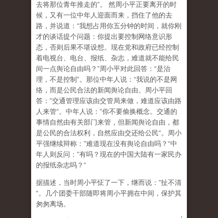
去将那位青年推走的”。 然周小平正要离开的时
候，又有一位中年人迎面而来，挡住了他的去
路，并说道：“我想占用你五分钟的时间，就你刚
才的谈话提个问题：你提出要控制网络意识形
态，否则后果不堪设想。现在党和政府已经控制
着电视台、电台、报纸、杂志，难道就不能给民
间一点舆论自由吗？”周小平对此回答：“是治
理，不是控制”。那位中年人说：“我说的不是网
络，而是公民合法的新闻舆论自由。周小平回
答：”交通管理应该由交管局来做，难道应该由路
人来管“。中年人说：”你不要偷换概念。交通的
事情自然由有关部门来管，但新闻舆论自由，都
是公民的合法权利，自然应由交还给公民“。周小
平强继续辩称：”难道现在没有舆论自由吗？“中
年人则反问：”有吗？现在的中国大陆有一家民办
的报纸杂志吗？“
据描述，当时周小平怔了一下，继而说：”扯不清
“。几个团委干部随即将周小平拥在中间，保护其
匆匆离场。