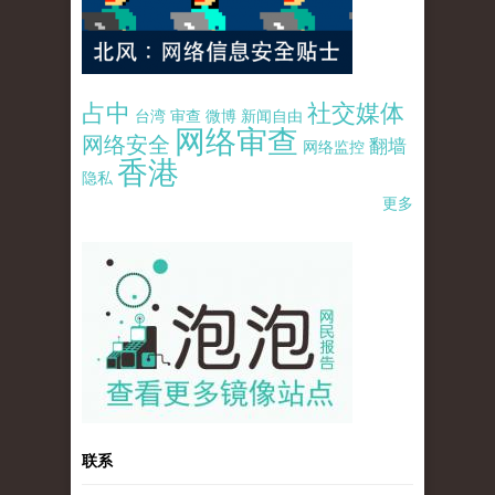
占中
社交媒体
台湾
审查
微博
新闻自由
网络审查
网络安全
翻墙
网络监控
香港
隐私
更多
pao-pao-banner-mirror-site-120814.jpg
联系