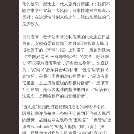
化的信息，应比上一代人更有分辨能力；我们不
能强求学生冒着巨大风险，日常性地对当局表示
反对；在决定性时刻来临之前，站出来反抗的总
是少数人。
目前看来，敢于站出来抵制洗脑的民众正在日益
最多。安徽省委宣传部于本月6日在官媒人民日
报社旗下的《环球时报》上刊发了一篇题为题为
《“中国好网民”应有哪些标准》的文章，呼吁网
友“不仅要敢做五毛党，还多做点赞党”。文章认
为，“好网民”必须符合4项标准，包括“应该有民
族情怀，是我们国家的衷心拥爱者”；“应该有责
任担当，是主流价值观的积极传播者”；“应该有
社会良知，是低级趣味的坚决抵制者；“应该有守
法观念，是网络秩序的自觉维护者”。
“五毛党”原指政府宣传部门雇用的网络评论员，
因最初网评员每发一条帖子会得到五毛钱人民币
的酬劳，故而被网友戏称为“五毛党”；“点赞党”是
源自Facebook的“竖起大拇指（即‘点赞’）”按
钮，后延伸为对官媒主张表示“支持”或“喜欢”的一