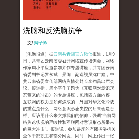
洗脑和反洗脑抗争
文/
卿子衿
（泡泡报道）据
云南共青团官方微信
报道，1月9
日，共青团云南省委召开网络宣传培训会，网络
作家周小平应邀参加并作专题讲座，共青团云南
省委副书记罗永斌、景绚、副巡视员沈广鑫，中
共云南省委宣传部网络舆情处处长李翔昌出席会
议。报道指，周小平作了题为《互联网对意识形
态带来的冲击》的专题讲座，包括四方面内容：
互联网的权力是如何炼成的、外国对华文化冷战
的重点是什么、网络意识形态失控的后果会是怎
样、应该用什么来支撑我们的信仰，强调“当前网
络舆论状况的严峻性和互联网对意识形态所带来
的巨大冲击”。报道说，参加讲座的有团省委机关
全体干部职工和部分网友。同时，网上传出一张