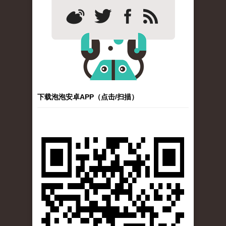
下载泡泡安卓APP（点击/扫描）