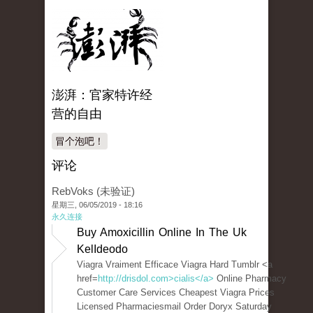
澎湃：官家特许经
营的自由
冒个泡吧！
评论
RebVoks (未验证)
星期三, 06/05/2019 - 18:16
永久连接
Buy Amoxicillin Online In The Uk
KelIdeodo
Viagra Vraiment Efficace Viagra Hard Tumblr <a
href=
http://drisdol.com>cialis</a>
Online Pharmacy
Customer Care Services Cheapest Viagra Prices
Licensed Pharmaciesmail Order Doryx Saturday