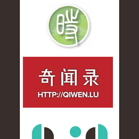
qiwenlu_logo.jpg