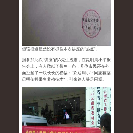
但该报道显然没有抓住本次讲座的“热点”。
据参加此次“讲座”的A先生透露，在昆明周小平报
告会上，有人敬献了带鱼一条，几位市民还在外
面扯起了一块长长的横幅：“欢迎周小平同志莅临
昆明传授带鱼养殖技术”，引来路人驻足围观。