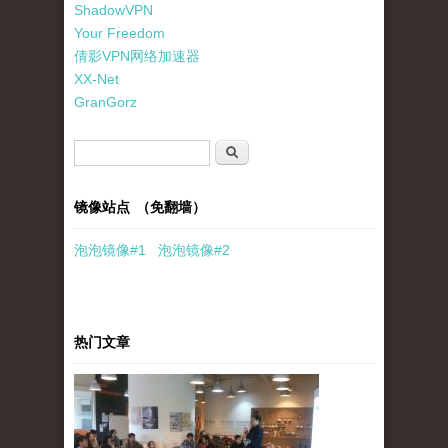
ShadowVPN
Your Freedom
倩影VPN网络加速器
XX-Net
GranGorz
搜索表单
搜索
镜像站点 （免翻墙）
泡泡
镜像
#1
泡泡
镜像#2
热门文章