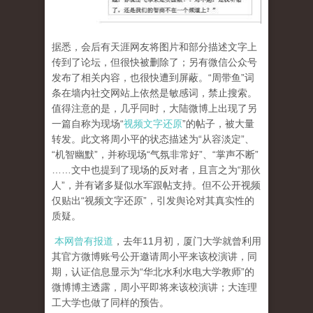
据悉，会后有天涯网友将图片和部分描述文字上
传到了论坛，但很快被删除了；另有微信公众号
发布了相关内容，也很快遭到屏蔽。“周带鱼”词
条在墙内社交网站上依然是敏感词，禁止搜索。
值得注意的是，几乎同时，大陆微博上出现了另
一篇自称为现场“
视频文字还原
”的帖子，被大量
转发。此文将周小平的状态描述为“从容淡定”、
“机智幽默”，并称现场“气氛非常好”、“掌声不断”
……文中也提到了现场的反对者，且言之为“那伙
人”，并有诸多疑似水军跟帖支持。但不公开视频
仅贴出“视频文字还原”，引发舆论对其真实性的
质疑。
本网曾有报道
，去年11月初，厦门大学就曾利用
其官方微博账号公开邀请周小平来该校演讲，同
期，认证信息显示为“华北水利水电大学教师”的
微博博主透露，周小平即将来该校演讲；大连理
工大学也做了同样的预告。