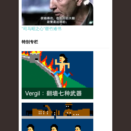
“司马昭之心”罄竹难书
特别专栏