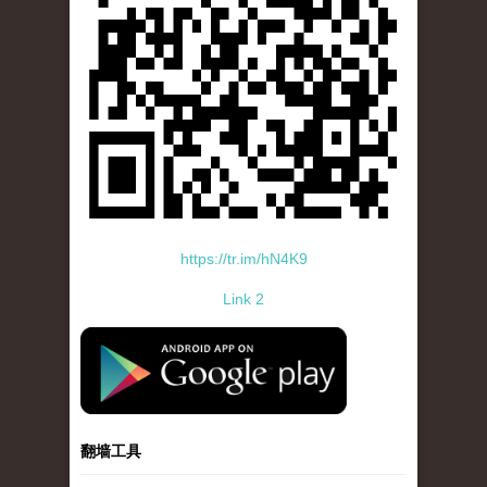
https://tr.im/hN4K9
Link 2
standard-icon-googleplay-app-store.png
翻墙工具