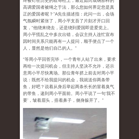
终被钉在历史的耻辱柱上，最近如芮成钢那样的
高调爱国者被绳之于法，那么您如何界定您是真
正的爱国者呢？”A先生描述指：此问一出，会场
气氛瞬时紧张了，周小平支吾了片刻才开口回
复，“他绕来绕去，还是绕到爱国即是爱党上。
周小平慌乱之中多次出错，会议主持人连忙宣布
因时间关系只能再有一人提问，顺手便点了一个
人，显然是他们自己的人。”
“等周小平回答完毕，一个青年人站了出来，要求
再给一次提问机会，但主持人坚决不允许，还示
意周小平尽快离场。那位青年挤上前去对周小平
说：既然不给我提问的机会，我就送你两条带
鱼，好吧？说着从身后举起两条长长的冒着臭气
的带鱼，递到周小平面前。周小平说了一句‘我不
要’，皱着眉头，捂着鼻子，侧身躲开了。”