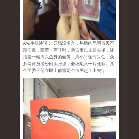
A先生描述说：“开场没多久，热情的昆明市民不
期而至，随着一声呼哨，两位市民走进会场，还
抬着一幅周头鱼身的画像。周小平顿时呆住，众
多网评员纷纷回头张望，会场陷入一片死寂。几
个团委干部立即上前将两个市民赶了出去”。