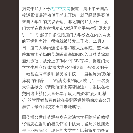
据去年11月8号
法广中文网
报道，周小平全国高
校巡回演讲运动似乎尚未开始，就已经遭遇疑似
来自大学生的抗议表达。那之前的11月5日，厦
门大学在官方微博发布“欢迎周小平先生到厦大演
讲！”，引起了许多包括厦门大学校友在内的网友
的不满和声讨，很快就被转发上千次。11月8
日，厦门大学内连接本部和厦大法学院、艺术学
院和海滨浴场的芙蓉隧道海韵园区入口处某涂鸦
遭到涂改，被涂上了“周小平SB”字样。据厦门大
学学生独立媒体“厦大言炎”的报道，被涂改的是
一幅曾在两年前引起舆论争议、一度被称为“政治
涂鸦”的作品——“画满党徽的厦大校门”。一名厦
大学生撰文《请政治滚出芙蓉隧道》，很快在社
交网络上获得大量分享；厦大自媒体“厦大吐槽
机”的管理者曾宣称欲在芙蓉隧道涂鸦前发表公开
演讲，最终因校方压力未能成行。
因传授普世价值观被华东政法大学开除的前教授
张雪忠在当时的相关评论中认为，当局的洗脑效
果正不断弱化，现在的大学生可以获得更为多元