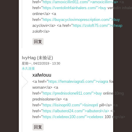
href="
https://amoxicillin911.com/">amoxicillin</a>
<a
href="
https://ventolinhfainhalers.com/">buy
ventolin inhale
online</a> <a
href="
https://buyacyclovirnoprescription.com/">buy
acyclovir</a> <a href="
https://zoloft75.com/">cheap
zoloft</a>
回复
IvyHag (未验证)
星期一, 04/22/2019 - 13:30
永久连接
xafwlouu
<a href="
https://femaleviagra5.com/">viagra
for
woman</a> <a
href="
https://prednisolone911.com/">buy
online 10mg
prednisolone</a> <a
href="
https://lisinopril0.com/">lisinopril
pill</a> <a
href="
https://albuterol24.com/">albuterol</a>
<a
href="
https://celebrex100.com/">celebrex
100 mg</a>
回复