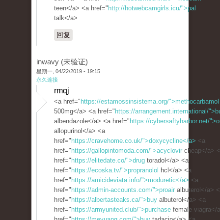
teen</a> <a href="
http://hotwebcamgirls.icu/">pal
talk</a>
回复
inwavy (未验证)
星期一, 04/22/2019 - 19:15
永久连接
rmqj
<a href="
https://estamossinsistema.org/">methocarbamol
500mg</a> <a href="
https://arrangement.international/">b
albendazole</a> <a href="
https://cybersaftyharbor.net/">o
allopurinol</a> <a
href="
https://cravehome.co.uk/">doxycycline</a>
<a
href="
https://gallopintomoda.com/">acyclovir
cheap</a> 
href="
https://elitedate.co/">drug
toradol</a> <a
href="
https://ecoska.tv/">propranolol
hcl</a> <a
href="
https://amicideviata.info/">moduretic</a>
<a
href="
https://admin-accounts.com/">proair
albuterol</a> 
href="
https://albertasteaks.ca/">buy
albuterol</a> <a
href="
https://armyunited.club/">purchase
female viagra</
href="
https://meyuang.com/">buy
tadacip</a> <a