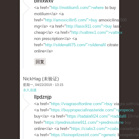
bfhixwxv
<a href="
http://motilium5.com/">where
to buy
motilium</a> <a
href="
http://amoxicillin5.com/">buy
amoxicilina 500
mg</a> <a href="
http://lasix911.com/">buy
lasix
cheap</a> <a href="
http://valtrex1.com/">valtrex
non prescription</a> <a
href="
http://sildenafil75.com/">sildenafil
citrate
online</a>
回复
NickHag (未验证)
星期一, 04/22/2019 - 13:15
永久连接
llpdznjp
<a href="
https://viagrasoftonline.com/">buy
viagra soft</
<a href="
https://buypropeciafinasteride.com/">propecia
buy</a> <a href="
https://tadalafil24.com/">tadalafil
10</a
href="
https://prednisolone911.com/">prednisolone
buy
online</a> <a href="
https://cialis3.com/">cialis
canada</
<a href="
https://lisinoprilzestril.com/">generic
lisinopril</