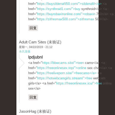
href="
https://buysildenafil50.com/">sildenafil</a>
<a
href="
https://synthroid1.com/">buy
synthroid</a> <a
href="
https://buyrobaxinonline.com/">robaxin
750</a> <a
href="
https://zithromax500.com/">zithromax
500</a>
回复
Adult Cam Sites (未验证)
星期一, 04/22/2019 - 21:12
永久连接
lpdjubnl
<a href="
https://bbwcams.site/">teen
cams</a> <a
href="
https://freeonlinesex.top/">online
sex chat</a> <a
href="
https://freeliveporn.site/">freecams</a>
<a
href="
https://hotwebcamgirls.stream/">free
webcam
girls</a> <a href="
https://freeonlinesex.icu/">free
online
sex</a>
回复
JasonHag (未验证)