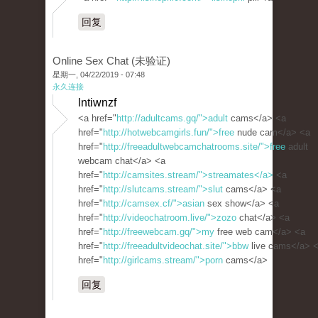
回复
Online Sex Chat (未验证)
星期一, 04/22/2019 - 07:48
永久连接
lntiwnzf
<a href="
http://adultcams.gq/">adult
cams</a> <a
href="
http://hotwebcamgirls.fun/">free
nude cam</a> <a
href="
http://freeadultwebcamchatrooms.site/">free
adult
webcam chat</a> <a
href="
http://camsites.stream/">streamates</a>
<a
href="
http://slutcams.stream/">slut
cams</a> <a
href="
http://camsex.cf/">asian
sex show</a> <a
href="
http://videochatroom.live/">zozo
chat</a> <a
href="
http://freewebcam.gq/">my
free web cam</a> <a
href="
http://freeadultvideochat.site/">bbw
live cams</a> 
href="
http://girlcams.stream/">porn
cams</a>
回复