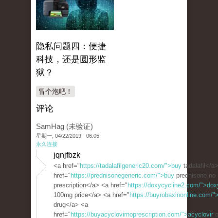
隐私问题四：便捷
科技，还是圆形监
狱？
冒个泡吧！
评论
SamHag (未验证)
星期一, 04/22/2019 - 06:05
永久连接
jqnjfbzk
<a href="
https://tadalafilgeneric20.com/">buy
tadalafil</a
href="
https://prednisonegeneric.com/">buy
prednisone no
prescription</a> <a href="
https://doxycycline2.com/">dox
100mg price</a> <a href="
https://buyrobaxinonline.com/"
drug</a> <a
href="
https://buyacyclovirnoprescription.com/">acyclovir
o