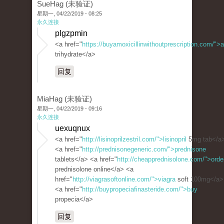
SueHag (未验证)
星期一, 04/22/2019 - 08:25
永久连接
plgzpmin
<a href="
https://buyamoxicillinwithoutprescription.com/">a
trihydrate</a>
回复
MiaHag (未验证)
星期一, 04/22/2019 - 09:16
永久连接
uexuqnux
<a href="
http://lisinoprilzestril.com/">lisinopril
5mg tab</a
<a href="
http://prednisonegeneric.com/">prednisone
tablets</a> <a href="
http://cheapprednisolone.com/">orde
prednisolone online</a> <a
href="
http://viagrasoftonline.com/">viagra
soft 100mg</a>
<a href="
http://buypropeciafinasteride.com/">buy
propecia</a>
回复