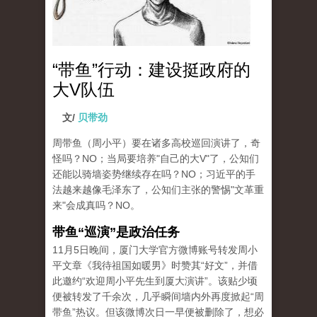
“带鱼”行动：建设挺政府的
大V队伍
文/
贝带劲
周带鱼（周小平）要在诸多高校巡回演讲了，奇
怪吗？NO；当局要培养"自己的大V"了，公知们
还能以骑墙姿势继续存在吗？NO；习近平的手
法越来越像毛泽东了，公知们主张的警惕"文革重
来"会成真吗？NO。
带鱼“巡演”是政治任务
11月5日晚间，厦门大学官方微博账号转发周小
平文章《我待祖国如暖男》时赞其“好文”，并借
此邀约“欢迎周小平先生到厦大演讲”。该贴少顷
便被转发了千余次，几乎瞬间墙内外再度掀起“周
带鱼”热议。但该微博次日一早便被删除了，想必