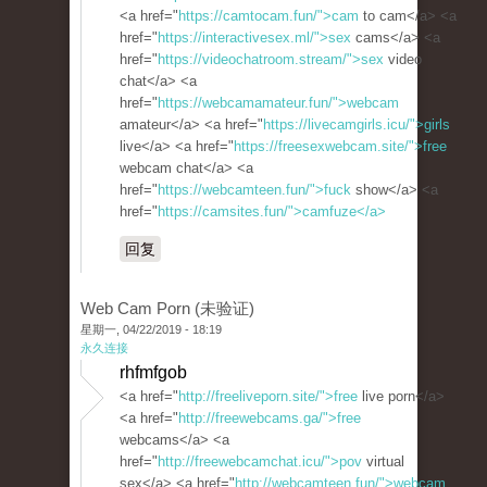
<a href="
https://camtocam.fun/">cam
to cam</a> <a
href="
https://interactivesex.ml/">sex
cams</a> <a
href="
https://videochatroom.stream/">sex
video
chat</a> <a
href="
https://webcamamateur.fun/">webcam
amateur</a> <a href="
https://livecamgirls.icu/">girls
live</a> <a href="
https://freesexwebcam.site/">free
webcam chat</a> <a
href="
https://webcamteen.fun/">fuck
show</a> <a
href="
https://camsites.fun/">camfuze</a>
回复
Web Cam Porn (未验证)
星期一, 04/22/2019 - 18:19
永久连接
rhfmfgob
<a href="
http://freeliveporn.site/">free
live porn</a>
<a href="
http://freewebcams.ga/">free
webcams</a> <a
href="
http://freewebcamchat.icu/">pov
virtual
sex</a> <a href="
http://webcamteen.fun/">webcam