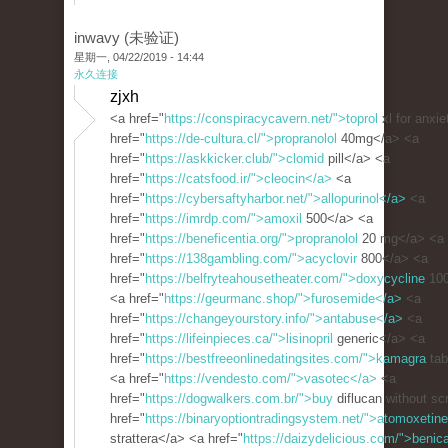
inwavy (未验证)
星期一, 04/22/2019 - 14:44
永久连接
zjxh
<a href="
https://conspiracycavern.net/">toprol
xl for anxi
href="
https://de-cultura.cl/">propranolol
40mg</a> <a
href="
https://askkicker.club/">clomid
pill</a> <a
href="
https://catsfood.ir/">cleocin</a>
<a
href="
https://cybersaftyharbor.net/">allopurinol</a>
<a
href="
https://imrdp.com/">amoxil
500</a> <a
href="
https://beneficentia.org/">propranolol
20 mg</a> <a
href="
https://138gambling.com/">acyclovir
800</a> <a
href="
https://belfryteahousetheater.com/">doxycycline
100
<a href="
https://geurmanc.shop/">furosemide</a>
<a
href="
https://changeyourstory.info/">antabuse</a>
<a
href="
https://lifeinpieces.ca/">lisinopril
generic</a> <a
href="
https://bestfreeonlinedatingsites.com/">kamagra
tab
<a href="
https://vendesto.com/">vasotec</a>
<a
href="
https://dogwalkers.com.br/">buy
diflucan without sc
href="
https://binaryoptiontradingsystem.net/">atomoxetine
strattera</a> <a href="
https://daizydelicious.com/">benic