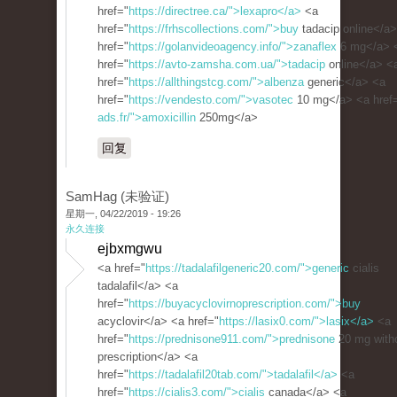
href="
https://directree.ca/">lexapro</a>
<a
href="
https://frhscollections.com/">buy
tadacip online</a
href="
https://golanvideoagency.info/">zanaflex
6 mg</a> 
href="
https://avto-zamsha.com.ua/">tadacip
online</a> <
href="
https://allthingstcg.com/">albenza
generic</a> <a
href="
https://vendesto.com/">vasotec
10 mg</a> <a href
ads.fr/">amoxicillin
250mg</a>
回复
SamHag (未验证)
星期一, 04/22/2019 - 19:26
永久连接
ejbxmgwu
<a href="
https://tadalafilgeneric20.com/">generic
cialis
tadalafil</a> <a
href="
https://buyacyclovirnoprescription.com/">buy
acyclovir</a> <a href="
https://lasix0.com/">lasix</a>
<a
href="
https://prednisone911.com/">prednisone
20 mg with
prescription</a> <a
href="
https://tadalafil20tab.com/">tadalafil</a>
<a
href="
https://cialis3.com/">cialis
canada</a> <a