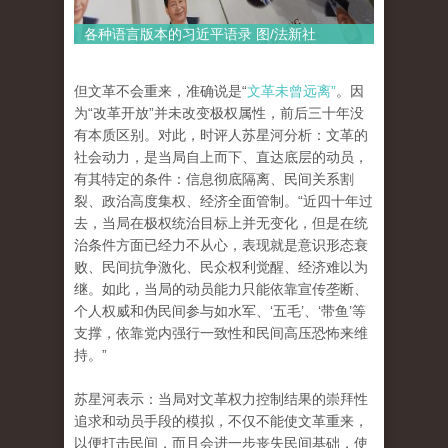
各种语言版本的习近平语录 图/法新社
但文革不会重来，准确说是“
文革未曾远离”
。因
为“改革开放”并未改变极权属性，前后三十年没
有本质区别。对此，时评人苏星河分析：文革的
社会动力，是当局自上而下、直达底层的动员，
有其特定的条件：信息彻底隔离、民间关系割
裂、政治高度集权、经济全面管制。“近四十年过
去，当局在极权统治目标上并无变化，但是在统
治条件方面已经力不从心，表现就是意识形态衰
败、民间抗争激化、民众权利觉醒、经济难以为
继。如此，当局的动员能力只能依靠宣传垄断、
个人权威和伪民间参与如水军、‘五毛’、‘带鱼’等
支撑，依靠党内强行一致性和民间高压恐怖来维
持。”
苏星河表示：当局对文革权力控制结果的崇拜性
追求和动员手段的模拟，不仅不能使文革重来，
以便打击民间，而且会进一步丧失民间基础，使