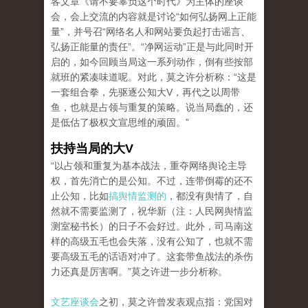
客文章《请不要辜负这个时代》为主体的座谈
会，会上交流的内容就是讨论“如何弘扬网上正能
量”，并号召“网络名人和网站要负起打击谣言、
弘扬正能量的责任”。“净网运动”正是与此同时开
启的，如今回顾当局这一系列动作，倒有些按部
就班的紧凑味道呢。对此，莫之许分析称：“这是
一套组合拳，先驱逐公知大V，再代之以周带
鱼，也就是占领与重复的策略。说当局蠢的，还
是低估了极权文宣思维的顽固。”
扶持当局的大V
“以占领和重复为基本战法，重夺网络舆论主导
权，首先消亡的是公知。不过，连带倒霉的还不
止公知，比如
搞舆情监测的
，都没有舆情了，自
然就不需要监测了，祝华新（
注：人民网舆情监
测室秘书长
）的日子不会好过。此外，司马南这
样的高级五毛也会失落，没有公知了，也就不需
要高级五毛的话语对冲了。这套带鱼战法的杀伤
力还真是厉害啊。”莫之许进一步分析称。
文艺座谈会
之初，莫之许曾发表观点指：党国对