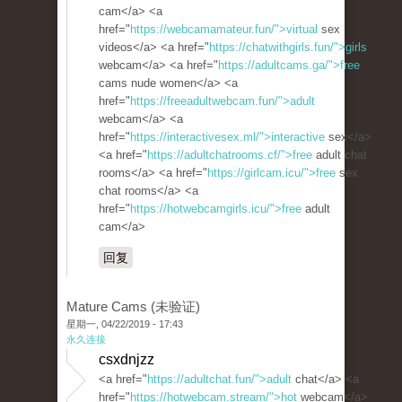
cam</a> <a
href="
https://webcamamateur.fun/">virtual
sex
videos</a> <a href="
https://chatwithgirls.fun/">girls
webcam</a> <a href="
https://adultcams.ga/">free
cams nude women</a> <a
href="
https://freeadultwebcam.fun/">adult
webcam</a> <a
href="
https://interactivesex.ml/">interactive
sex</a>
<a href="
https://adultchatrooms.cf/">free
adult chat
rooms</a> <a href="
https://girlcam.icu/">free
sex
chat rooms</a> <a
href="
https://hotwebcamgirls.icu/">free
adult
cam</a>
回复
Mature Cams (未验证)
星期一, 04/22/2019 - 17:43
永久连接
csxdnjzz
<a href="
https://adultchat.fun/">adult
chat</a> <a
href="
https://hotwebcam.stream/">hot
webcam</a>