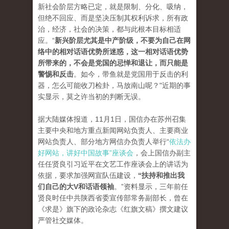
新社会阶层方略已定，就是限制、分化、吸纳，
但绝不回应、而是坚决压制其权利诉求，所有政
治，经济，社会的决策，都与此根本目标相适
应。“
新兴阶层尤其是中产阶级，不要为自己在网
络中的相对话语优势所迷惑，这一相对话语优势
所带来的，不会是党国的忌惮和退让，而只能是
警惕和反击
。如今，带鱼就是党国用于反击的利
器，怎么可能收刀检卦，马放南山呢？"近期的事
实显示，莫之许当初的判断无误。
据大陆媒体报道，11月1日，国信办在苏州召集
主要中央和地方重点新闻网站负责人、主要商业
网站负责人、部分地方网信办负责人举行“
依法办
好网站，讲好中国故事”座谈会
，会上国信办副主
任任贤良引习近平在文艺工作座谈会上的讲话为
依据，要求加强网宣队伍建设，
“扶持和推出我
们自己的大V和话语领袖
。”资料显示，三年前任
贤良时任中共陕西省委宣传部常务副部长，曾在
《求是》旗下的政论杂志《红旗文稿》撰文建议
严管社交媒体。