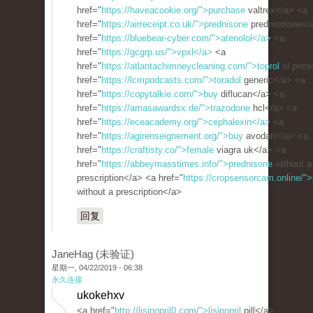
href="
https://haveacookie.org/">purchase
valtrex</a> <a
href="
https://airreceipt.co.uk/">prednisone
prednisolone</
href="
https://bluebear-cyber.com/">atenolol</a>
<a
href="
https://gcgrp.us/">vpxl</a>
<a
href="
https://atlantachimneycleaning.com/">toprol
xl pric
href="
https://lcmpodcasts.com/">toradol
generic</a> <a
href="
https://copytalkie.com/">buy
diflucan</a> <a
href="
https://amasawardsx.de/">trazodone
hcl</a> <a
href="
https://eceacademy.org/">cephalexin</a>
<a
href="
https://agirenseignement.org/">buy
avodart</a> <a
href="
https://craftisty.co/">female
viagra uk</a> <a
href="
https://abbeymasstimes.info/">prednisone
without a
prescription</a> <a href="
https://cropsensorcam.online/">
without a prescription</a>
回复
JaneHag (未验证)
星期一, 04/22/2019 - 06:38
永久连接
ukokehxv
<a href="
http://lisinopril0.com/">lisinopril
pill</a>