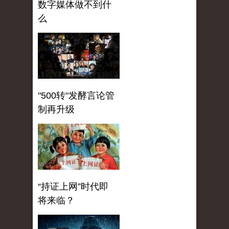
数字媒体做不到什
么
"500转"发酵言论管
制再升级
“持证上网”时代即
将来临？