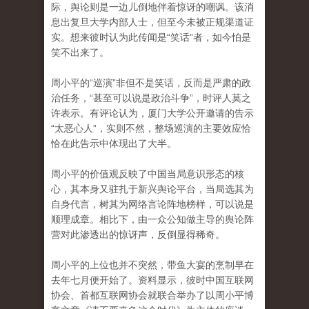
际，舆论则是一边儿倒地伴着惊讶的嘲讽。该消
息出复旦大学内部人士，但至今未被正规渠道证
实。想来彼时认为此传闻是“笑话”者，如今怕是
笑不出来了。
周小平的“巡演”非但不是笑话，反而是严肃的政
治任务，“甚至可以说是政治斗争”，时评人莫之
许表示。有评论认为，厦门大学公开邀请的告示
“太恶心人”，实则不然，整场巡演的主要效应恰
恰在此告示中体现出了大半。
周小平的价值观反映了中国当局意识形态的核
心，其本身又驻扎于新兴舆论平台，当局选其为
自身代言，树其为网络言论阵地榜样，可以说是
顺理成章。相比下，由一众公知做主导的舆论阵
营对此渗透出的惊讶声，反倒显得稀奇。
周小平的上位也并不突然，带鱼大宴的烹制早在
去年七月便开始了。资料显示，彼时中国互联网
协会、首都互联网协会就联合举办了以周小平博