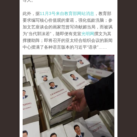
导人。
此外，据
11月3号来自教育部网站消息
，教育部
要求编写核心价值观的童谣，强化低龄洗脑；参
加文艺座谈会的画家范曾写诗献媚当局，而被讽
为“当代郭沫若”，随即便有党宣
光明网
撰文为其
撑腰助阵；即将召开的亚太经合组织会议的新闻
中心摆满了各种语言版本的习近平“语录”……