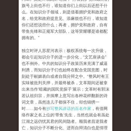
旗号上街也不行，谁知道你们上街以后还想干什
么。在知识分子领域，则是借着拥护党和政府之
名，给党和政府提意见、添麻烦也不行，谁知道
你们还想说些什么；再者，拥护党和政府，自有
带鱼先锋和正规军大部队，这等荣耀哪是谁都配
拥有的。”
独立时评人苏星河表示：极权系统每一次升级，
都会引起知识分子的进一步分化，“文艺座谈会”
也不例外。中共的知识分子政策历来充满了威逼
利诱，而知识分子们也始终在配合党国意图，时
刻处于献媚表白或者自我分辩之中。“整风时有王
实味被批判关押，并最终被杀，文革期间还被拿
出来当作‘暗藏的国民党探子’展示；文革时有郭沫
若认祖归宗，并揣摩上意写出各种花样翻新的诗
词文章，虽然连儿子都保不住，却也锦绣一
时……如今有
抄写整风讲话的百名作家
，有借网
络作家之名上位的‘带鱼’先生，当然也就会有虽处
江湖之远仍忧其君的民间隐者。顺我者昌逆我者
亡，知识分子不断分化、进而自辩清白也是情理