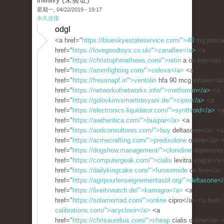
星期一, 04/22/2019 - 19:17
永久连接
odgl
<a href="
https://blueskyestateservice.com/">40
mg proza
href="
https://lovegoodtoys.co.uk/">zanaflex</a>
<a
href="
https://christophmathews.com/">retin
a on line</a>
href="
https://ammfighting.com/">celexa</a>
<a
href="
https://fressnapf.ir/">ventolin
hfa 90 mcg inhaler</a
href="
https://networkofnetworks.info/">metformin</a>
<a
href="
https://golovkinvsmartirosyani.de/">cipro</a>
<a
href="
https://electronics-liquidator.com/">synthroid</a>
<
href="
https://awthentica.com/">buspar</a>
<a
href="
https://aodconsultores.com/">buy
deltasone</a> <a
href="
https://acmecrafting.com/">predisolone
online</a> 
href="
https://dogshow.management/">clonidine
depressio
href="
https://computergeak.com/">cialis
levitra viagra</a
href="
https://dailykingcake.com/">furosemide
on line</a>
href="
https://agirpourlenseignementasbl.org/">deltasone<
href="
https://liveitvwatch.de/">kamagra</a>
<a
href="
https://solarnomad.com/">online
cipro</a> <a href=
calibrations.com/">acyclovir</a>
<a
href="
https://chrisaurelius.com/">cheap
cialis online</a> 