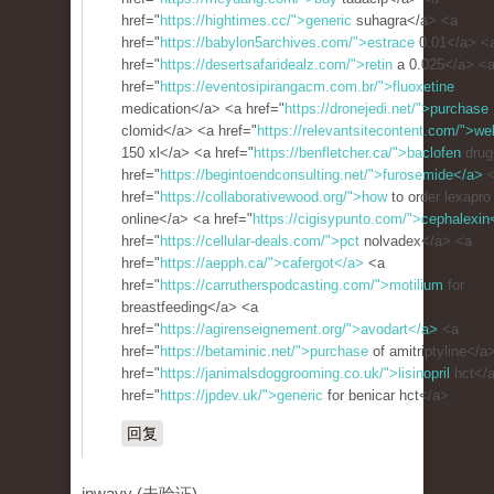
href="
https://hightimes.cc/">generic
suhagra</a> <a
href="
https://babylon5archives.com/">estrace
0.01</a> <
href="
https://desertsafaridealz.com/">retin
a 0.025</a> <
href="
https://eventosipirangacm.com.br/">fluoxetine
medication</a> <a href="
https://dronejedi.net/">purchase
clomid</a> <a href="
https://relevantsitecontent.com/">wel
150 xl</a> <a href="
https://benfletcher.ca/">baclofen
drug
href="
https://begintoendconsulting.net/">furosemide</a>
<
href="
https://collaborativewood.org/">how
to order lexapro
online</a> <a href="
https://cigisypunto.com/">cephalexin
href="
https://cellular-deals.com/">pct
nolvadex</a> <a
href="
https://aepph.ca/">cafergot</a>
<a
href="
https://carrutherspodcasting.com/">motilium
for
breastfeeding</a> <a
href="
https://agirenseignement.org/">avodart</a>
<a
href="
https://betaminic.net/">purchase
of amitriptyline</a
href="
https://janimalsdoggrooming.co.uk/">lisinopril
hct</
href="
https://jpdev.uk/">generic
for benicar hct</a>
回复
inwavy (未验证)