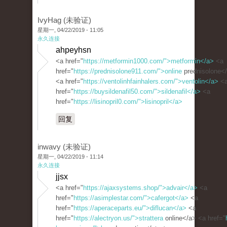
IvyHag (未验证)
星期一, 04/22/2019 - 11:05
永久连接
ahpeyhsn
<a href="
https://metformin1000.com/">metformin</a>
<a
href="
https://prednisolone911.com/">online
prednisolone<
<a href="
https://ventolinhfainhalers.com/">ventolin</a>
<
href="
https://buysildenafil50.com/">sildenafil</a>
<a
href="
https://lisinopril0.com/">lisinopril</a>
回复
inwavy (未验证)
星期一, 04/22/2019 - 11:14
永久连接
jjsx
<a href="
https://ajaxsystems.shop/">advair</a>
<a
href="
https://asimplestar.com/">cafergot</a>
<a
href="
https://aperaceparts.eu/">diflucan</a>
<a
href="
https://alectryon.us/">strattera
online</a> <a href="