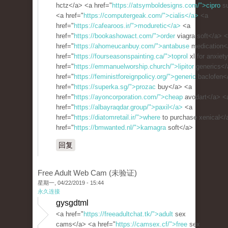
hctz</a> <a href="
https://atsymboldesigns.com/">cipro
su
<a href="
https://computergeak.com/">cialis</a>
<a
href="
https://cafearoos.ir/">moduretic</a>
<a
href="
https://bookashowact.com/">order
viagra soft</a> 
href="
https://ahomeucanbuy.com/">antabuse
medication<
href="
https://fourseasonspainting.ca/">toprol
xl for anxiet
href="
https://emmanuelworship.church/">lipitor
generics</
href="
https://feministforeignpolicy.org/">generic
baclofen<
href="
https://superka.sg/">prozac
buy</a> <a
href="
https://ayoncorporation.com/">cheap
avodart</a> <
href="
https://albayraqdar.group/">paxil</a>
<a
href="
https://diatomretail.ir/">where
to purchase xenical</
href="
https://bmwanted.nl/">kamagra
soft</a>
回复
Free Adult Web Cam (未验证)
星期一, 04/22/2019 - 15:44
永久连接
gysgdtml
<a href="
https://freeadultchat.tk/">adult
sex
cams</a> <a href="
https://camsex.cf/">free
sex