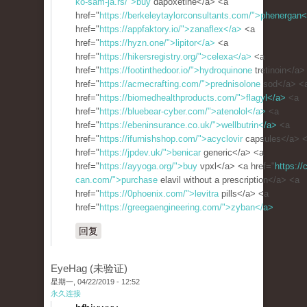
ko-sam-ja.rs/">buy
dapoxetine</a> <a
href="
https://berkeleytaylorconsultants.com/">phenergan
href="
https://appfaktory.io/">zanaflex</a>
<a
href="
https://hyzn.one/">lipitor</a>
<a
href="
https://hikersregistry.org/">celexa</a>
<a
href="
https://footinthedoor.io/">hydroquinone
tretinoin</a>
href="
https://acmecrafting.com/">prednisolone
sod</a> <
href="
https://biomedhealthproducts.com/">flagyl</a>
<a
href="
https://bluebear-cyber.com/">atenolol</a>
<a
href="
https://ebeninsurance.co.uk/">wellbutrin</a>
<a
href="
https://ifurnishshop.com/">acyclovir
capsules</a> 
href="
https://jpdev.uk/">benicar
generic</a> <a
href="
https://ayyoga.org/">buy
vpxl</a> <a href="
https://c
can.com/">purchase
elavil without a prescription</a> <a
href="
https://0phoenix.com/">levitra
pills</a> <a
href="
https://greegaengineering.com/">zyban</a>
回复
EyeHag (未验证)
星期一, 04/22/2019 - 12:52
永久连接