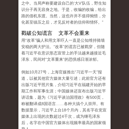
之中。当局声称要建设自己的‘大V’队伍，野生知
识分子再无容身之地。于是，收编的收编，给出
路的借机东渡。当然，这也许并不值得惋惜，分
化甚至镇压之后，才见反对者的信仰和情怀。”
戳破公知谎言 文革不会重来
用“改革”骗人和用文革吓人一直是公知维持骑墙
安稳的两大护法。“改革”的谎言已被戳穿，但随
着习近平在意识形态宣管上的手法越来越接近毛
泽东，民间对“文革重来”的恐惧感日渐浓郁。
例如10月27号，上海官媒推出“习近平一天”报
道，以被其他官方媒体大量引述；此前官方还有
出版习近平照片集，介绍习近平在福建开始的早
期工作和军事生涯；中国媒体还宣布出版习近平
讲话集，题为《习近平谈治国理政》有500页，
称被翻译成8国语言……各种大搞个人崇拜。有
数据显示，习近平上台18个月内，其名字在党宣
媒体上出现的次数超过4千次，成为继毛泽东
后，名字在中国官方媒体出现频率最高的国家领