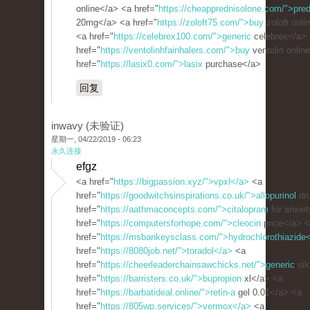
online</a> <a href="
https://cheapprednisolone.com/">pre
20mg</a> <a href="
https://zoloft75.com/">buy
zoloft onli
<a href="
https://celebrex100.com/">generic
celebrex</a>
href="
https://ventolinhfainhalers.com/">buy
ventolin onlin
href="
https://lasix0.com/">lasix
purchase</a>
回复
inwavy (未验证)
星期一, 04/22/2019 - 06:23
永久连接
efgz
<a href="
https://bigpassion.xyz/">vpxl</a>
<a
href="
https://goodwitchsinspirations.co.uk/">allopurinol
dr
href="
https://aathmaconcepts.com/">citalopram
for anxie
href="
https://computersforhope.com/">cleocin
price</a> 
href="
https://msbankeysclass.com/">hydrochlorothiazide
href="
https://8080job.net/">toradol</a>
<a
href="
https://cheerleaderchainsawchicks.net/">generic
sil
href="
https://barristers.co.uk/">bupropion
xl</a> <a
href="
https://barbatideal.online/">retin-a
gel 0.01</a> <a
href="
https://805wp.services/">vermox</a>
<a