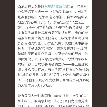
该消息被认为是继
祝华新“收编”态度
后，当局对
公众语话平台进一步占领的后续动作。大V指的
是具有影响力的所谓“意见领袖”、自诩网络舆论
“主流”的公共知识分子。所谓“主流”即“政治正
确”，而在中国当前的政治环境下的政治正确，其
本身首先就要被极权当局所接纳许可，他们的表
达很大尺度上需要迎合官方，以免于被当局视为
异议而遭受打压，另方面又要争取在民众中的影
响力，于是成为“骑墙派”，编造改良渐进的虚假
希望削弱民间抗争意识，被视为维稳的帮凶。但
即便如此，依旧被需要持续强化一致性的极权当
局所不容，当局需要明确的立场——要么接受收
编，要么接受打压。当局所言“扶持自己的语话领
袖”其意便是将“公共知识分子”转变为“御用知识分
子”，令他们以周小平为榜样，全面调用自身影响
力为官方意识形态代言。
曾有民间人士打着国旗，喊着“拥护共产党”的口
号上街，却被缉拿归案，与公知今日之遭遇异曲
同工。莫之许就此评论指，“打着拥护党和政府的