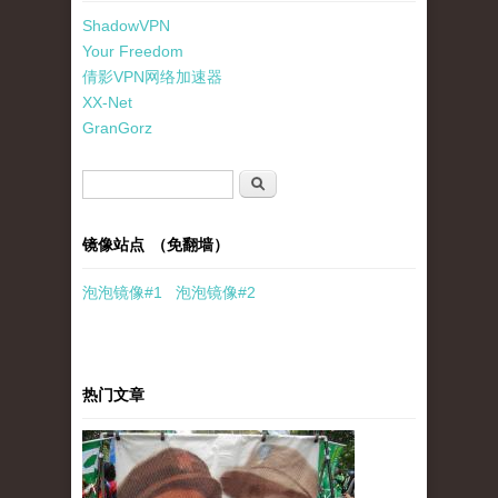
ShadowVPN
Your Freedom
倩影VPN网络加速器
XX-Net
GranGorz
搜索表单
搜索
镜像站点 （免翻墙）
泡泡
镜像
#1
泡泡
镜像#2
热门文章