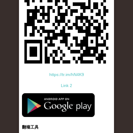
https://tr.im/hN4K9
Link 2
standard-icon-googleplay-app-store.png
翻墙工具