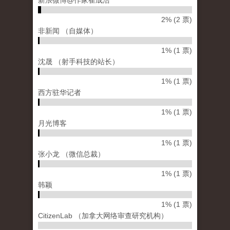
新浪微博@作家崔成浩
2% (2 票)
非新闻 （自媒体）
1% (1 票)
沈晟 （射手科技的站长）
1% (1 票)
西方驻华记者
1% (1 票)
月光博客
1% (1 票)
张小龙 （微信总裁）
1% (1 票)
韩颖
1% (1 票)
CitizenLab （加拿大网络审查研究机构）