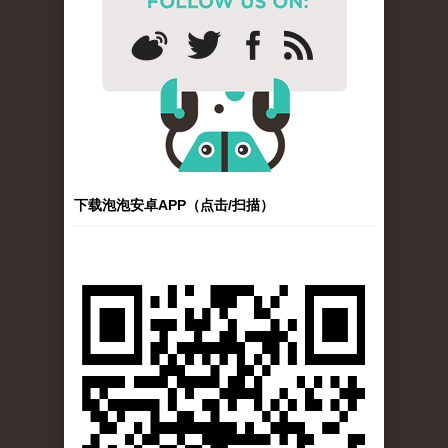
下载泡泡安卓APP（点击/扫描）