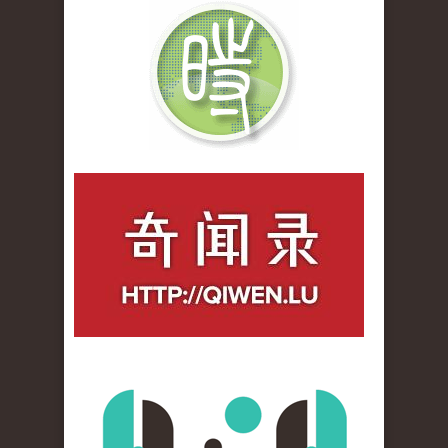
qiwenlu_logo.jpg