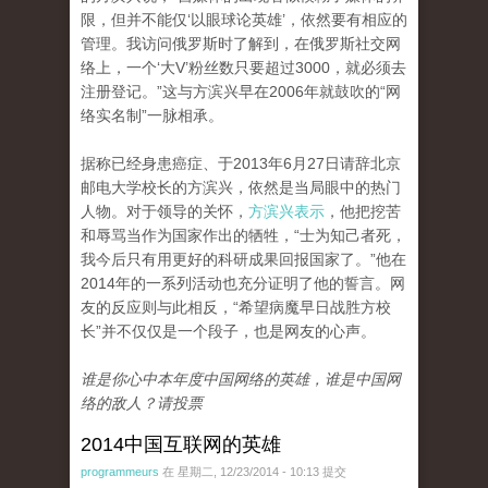
限，但并不能仅‘以眼球论英雄’，依然要有相应的
管理。我访问俄罗斯时了解到，在俄罗斯社交网
络上，一个‘大V’粉丝数只要超过3000，就必须去
注册登记。”这与方滨兴早在2006年就鼓吹的“网
络实名制”一脉相承。
据称已经身患癌症、于2013年6月27日请辞北京
邮电大学校长的方滨兴，依然是当局眼中的热门
人物。对于领导的关怀，
方滨兴表示
，他把挖苦
和辱骂当作为国家作出的牺牲，“士为知己者死，
我今后只有用更好的科研成果回报国家了。”他在
2014年的一系列活动也充分证明了他的誓言。网
友的反应则与此相反，“希望病魔早日战胜方校
长”并不仅仅是一个段子，也是网友的心声。
谁是你心中本年度中国网络的英雄，谁是中国网
络的敌人？请投票
2014中国互联网的英雄
programmeurs
在 星期二, 12/23/2014 - 10:13 提交