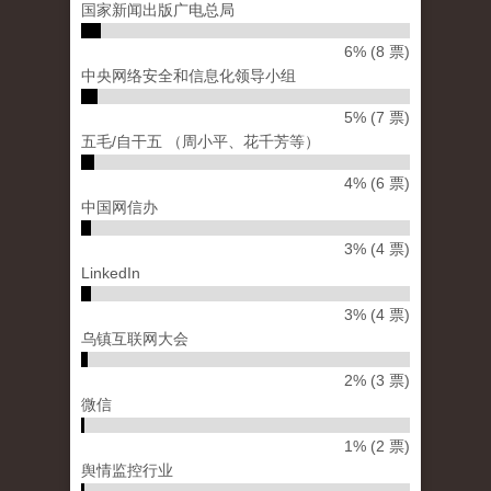
国家新闻出版广电总局
6% (8 票)
中央网络安全和信息化领导小组
5% (7 票)
五毛/自干五 （周小平、花千芳等）
4% (6 票)
中国网信办
3% (4 票)
LinkedIn
3% (4 票)
乌镇互联网大会
2% (3 票)
微信
1% (2 票)
舆情监控行业