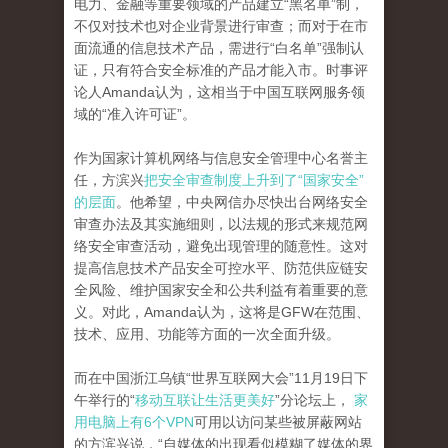
电力、金融等重要领域的产品建立“黑名单”制，
不仅对技术也对企业背景进行审查；而对于在市
面流通的信息技术产品，需进行“白名单”强制认
证，只有符合安全标准的产品才能入市。时事评
论人Amanda认为，这相当于中国互联网服务领
域的“准入许可证”。
作为国家计算机网络与信息安全管理中心名誉主
任，方滨兴
把安全审查制度上升到了“国家安全”
的层面
。他希望，中央网信办尽快出台网络安全
审查办法及其实施细则，以法规的形式来规范网
络安全审查活动，避免出现管理的随意性。这对
提高信息技术产品安全可控水平、防范供应链安
全风险、维护国家安全和公共利益有着重要的意
义。对此，Amanda认为，这将是GFW在范围、
技术、应用、功能等方面的一次全面升级。
而在中国浙江乌镇“世界互联网大会”11月19日下
午举行的“
移动互联让生活更美好
”分论坛上，
家
用电脑上有6个VPN
可用以访问某些被屏蔽网站
的方滨兴说，“自媒体的出现看似模糊了媒体的界