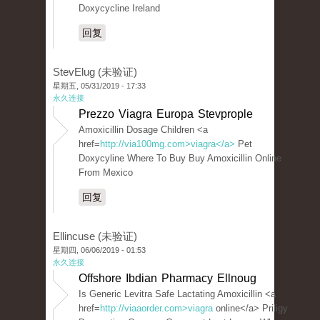
Doxycycline Ireland
回复
StevElug (未验证)
星期五, 05/31/2019 - 17:33
永久连接
Prezzo Viagra Europa Stevprople
Amoxicillin Dosage Children <a
href=
http://via100mg.com>viagra</a>
Pet
Doxycyline Where To Buy Buy Amoxicillin Online
From Mexico
回复
Ellincuse (未验证)
星期四, 06/06/2019 - 01:53
永久连接
Offshore Ibdian Pharmacy Ellnoug
Is Generic Levitra Safe Lactating Amoxicillin <a
href=
http://viaaorder.com>viagra
online</a> Priligy