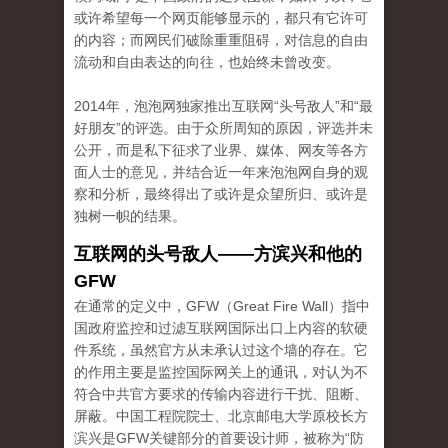
或许希望每一个网页能够显示的，都只有它许可
的内容；而网民们破除重重阻碍，对信息的自由
流动和自由表达的向往，也始终未曾改变。
2014年，泡泡网独家推出互联网“头号敌人”和“最
好朋友”的评选。由于众所周知的原因，评选并未
公开，而是私下征求了业界、媒体、网友等各方
面人士的意见，并结合近一年来泡泡网自身的观
察和分析，最终得出了或许是众望所归、或许是
独树一帜的结果。
互联网的头号敌人
——
方滨兴和他的
GFW
在通常的定义中，GFW（Great Fire Wall）指中
国政府监控和过滤互联网国际出口上内容的软硬
件系统，虽然官方从未承认过这个墙的存在。它
的作用主要是监控国际网关上的通讯，对认为不
符合中共官方要求的传输内容进行干扰、阻断、
屏蔽。中国工程院院士、北京邮电大学原校长方
滨兴是GFW关键部分的首要设计师，被称为“防