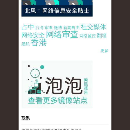
占中
社交媒体
台湾
审查
微博
新闻自由
网络审查
网络安全
翻墙
网络监控
香港
隐私
更多
pao-pao-banner-mirror-site-120814.jpg
联系