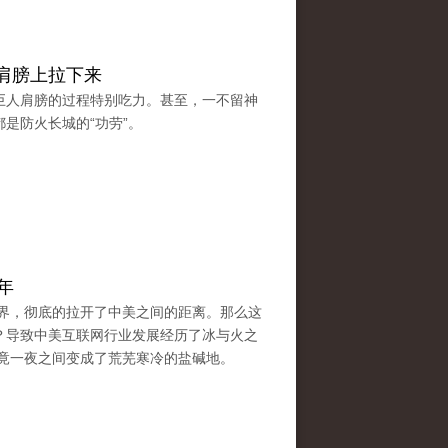
肩膀上拉下来
巨人肩膀的过程特别吃力。甚至，一不留神
是防火长城的“功劳”。
年
汉界，彻底的拉开了中美之间的距离。那么这
？导致中美互联网行业发展经历了冰与火之
境竟一夜之间变成了荒芜寒冷的盐碱地。