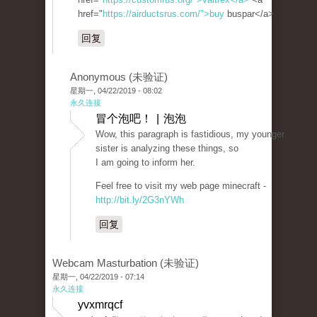
href="
https://airductsrus.com/">buy
buspar</a>
回复
Anonymous (未验证)
星期一, 04/22/2019 - 08:02
永久连接
冒个泡吧！ | 泡泡
Wow, this paragraph is fastidious, my younger
sister is analyzing these things, so
I am going to inform her.
Feel free to visit my web page minecraft -
http://bit.ly/2G3nYWh
回复
Webcam Masturbation (未验证)
星期一, 04/22/2019 - 07:14
永久连接
yvxmrqcf