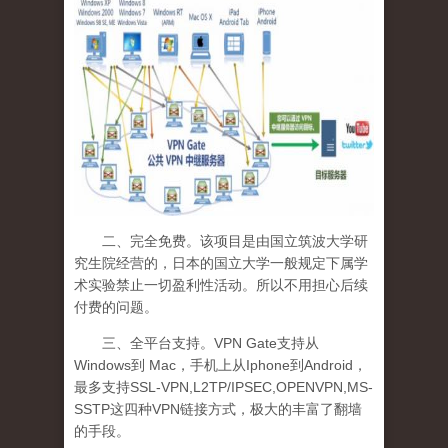
二、完全免费。该项目是由国立筑波大学研
究生院经营的，日本的国立大学一般规定下属学
术实验禁止一切盈利性活动。所以不用担心后续
付费的问题。
三、全平台支持。
VPN
Gate
支持从
Windows
到
Mac
，手机上从
Iphone
到
Android
，
最多支持
SSL-VPN,L2TP/IPSEC,OPENVPN,MS-
SSTP
这四种
VPN
链接方式，极大的丰富了翻墙
的手段。