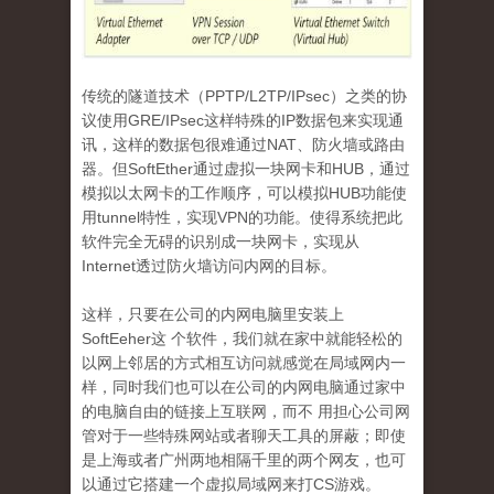
传统的隧道技术（
PPTP/L2TP/IPsec
）之类的协
议使用
GRE/IPsec
这样特殊的
IP
数据包来实现通
讯，这样的数据包很难通过
N
AT
、防火墙或路由
器。但
SoftEther
通过虚拟一块网卡和
HUB
，通过
模拟以太网卡的工作顺序，可以模拟
HUB
功能使
用
tunnel
特性，实现
VPN
的功能。使得系统把此
软件完全无碍的识别成一块网卡，实现从
Internet
透过防火墙访问内网的目标。
这样
，只要在公司的内网电脑里安装上
SoftEeher
这 个软件，我们就在家中就能轻松的
以网上邻居的方式相互访问就感觉在局域网内一
样，同时我们也可以在公司的内网电脑通过家中
的电脑自由的链接上互联网，而不 用担心公司网
管对于一些特殊网站或者聊天工具的屏蔽；即使
是上海或者广州两地相隔千里的两个网友，也可
以通过它搭建一个虚拟局域网来打
CS
游戏。