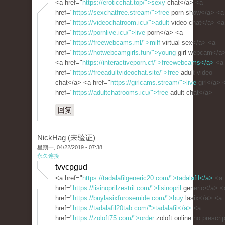
<a href="
https://eroticchat.top/">sexy
chat</a> <a
href="
https://sexchatfree.stream/">free
porn show</a> <a
href="
https://videochatroom.icu/">adult
video chat</a> <a
href="
https://pornlive.icu/">live
porn</a> <a
href="
https://freewebcams.ml/">milf
virtual sex</a> <a
href="
https://hotwebcamgirls.fun/">young
girl webcam</a
<a href="
https://interactiveporn.cf/">freewebcams</a>
<a
href="
https://freeadultvideochat.site/">free
adult video
chat</a> <a href="
https://girlcams.stream/">live
girl</a> 
href="
https://adultchatrooms.icu/">free
adult chat</a>
回复
NickHag (未验证)
星期一, 04/22/2019 - 07:38
永久连接
tvvcpgud
<a href="
https://tadalafilgeneric20.com/">tadalafil</a>
<a
href="
https://lisinoprilzestril.com/">lisinopril
generic</a> <
href="
https://buylasixfurosemide.com/">buy
lasix</a> <a
href="
https://tadalafil20tab.com/">tadalafil</a>
<a
href="
https://zoloft75.com/">order
zoloft online no prescri