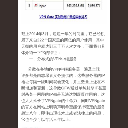
截止
2014
年
3
月
，短短一年的时间里，它已经积
累了来自
222
个国家里的两亿的用户使用，其中
天朝的用户就达到三千万人次之多，下面我们具
体介绍一下它的特征：
一、分布式的
VPN
中继服务
分散在各地的
VPN
中继服务器，遍及全球，
许多都是由志愿者义务提供的，这些服务器的
IP
地址每隔一段时间就会变化，并且数量上还在不
断增加和更新，这导致
GFW
通过单纯封杀
IP
甚至
封杀某一网段的
IP
都是无法达到屏蔽作用的，这
也大大延长了
VPNgate
的生命力。同时
VPNgate
的官方在网站上明确声明希望能保持稳定的服务
超过八年，即使出现技术上或者法律上的问题，
它也至少可以存活三年以上。