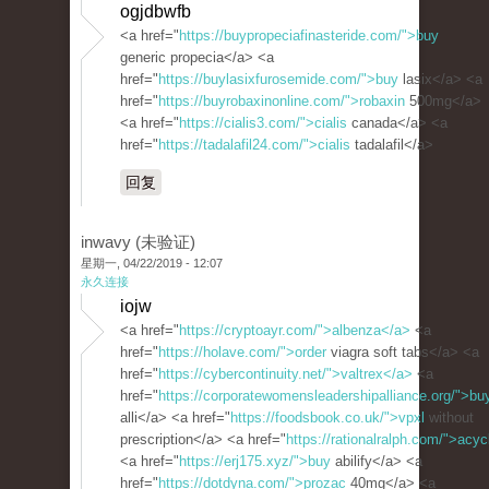
ogjdbwfb
<a href="
https://buypropeciafinasteride.com/">buy
generic propecia</a> <a
href="
https://buylasixfurosemide.com/">buy
lasix</a> <a
href="
https://buyrobaxinonline.com/">robaxin
500mg</a>
<a href="
https://cialis3.com/">cialis
canada</a> <a
href="
https://tadalafil24.com/">cialis
tadalafil</a>
回复
inwavy (未验证)
星期一, 04/22/2019 - 12:07
永久连接
iojw
<a href="
https://cryptoayr.com/">albenza</a>
<a
href="
https://holave.com/">order
viagra soft tabs</a> <a
href="
https://cybercontinuity.net/">valtrex</a>
<a
href="
https://corporatewomensleadershipalliance.org/">bu
alli</a> <a href="
https://foodsbook.co.uk/">vpxl
without
prescription</a> <a href="
https://rationalralph.com/">acyc
<a href="
https://erj175.xyz/">buy
abilify</a> <a
href="
https://dotdyna.com/">prozac
40mg</a> <a