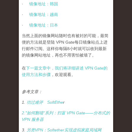
·
镜像地址：韩国
·
镜像地址：越南
·
镜像地址：日本
当然
上面的镜像网站随时也有被封的可能，最简
便的方法就是登陆
VPN Gate
每日镜像站点上进
行邮件订阅。这样你每隔
8
小时就可以收到最新
的镜像网站地址，再也不用害怕被墙了。
在
下一篇文章中，我们将详细讲述
VPN Gate
的
使用方法和步骤
，欢迎观看。
参考文章：
1.
功过难评
SoftEthe
r
2."
如何翻墙
"
系列：扫盲
VPN Gate——
分布式的
VPN
服务器
3.
另
类
V
P
N
：
S
o
f
t
e
t
h
e
r
实
现
虚
拟
家
庭
局
域
网