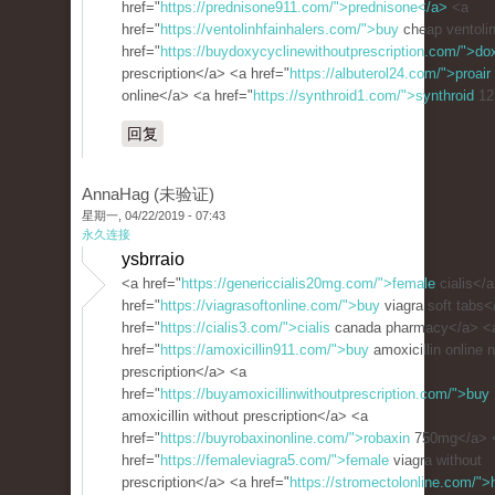
href="
https://prednisone911.com/">prednisone</a>
<a
href="
https://ventolinhfainhalers.com/">buy
cheap ventoli
href="
https://buydoxycyclinewithoutprescription.com/">do
prescription</a> <a href="
https://albuterol24.com/">proair
online</a> <a href="
https://synthroid1.com/">synthroid
12
回复
AnnaHag (未验证)
星期一, 04/22/2019 - 07:43
永久连接
ysbrraio
<a href="
https://genericcialis20mg.com/">female
cialis</
href="
https://viagrasoftonline.com/">buy
viagra soft tabs<
href="
https://cialis3.com/">cialis
canada pharmacy</a> <
href="
https://amoxicillin911.com/">buy
amoxicillin online 
prescription</a> <a
href="
https://buyamoxicillinwithoutprescription.com/">buy
amoxicillin without prescription</a> <a
href="
https://buyrobaxinonline.com/">robaxin
750mg</a> 
href="
https://femaleviagra5.com/">female
viagra without
prescription</a> <a href="
https://stromectolonline.com/"