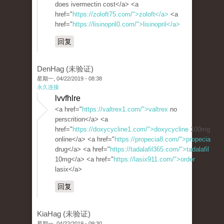
does ivermectin cost</a> <a
href="
https://zoloft75.com/">zoloft</a>
<a
href="
https://lisinopril0.com/">lisinopril</a>
回复
DenHag (未验证)
星期一, 04/22/2019 - 08:38
永久连接
lvvfhlre
<a href="
https://valtrex1.com/">valtrex
no
perscrition</a> <a
href="
https://doxycycline1.com/">doxycycline
100mg
online</a> <a href="
https://propecia8.com/">propecia
drug</a> <a href="
https://tadalafil365.com/">tadalafil
10mg</a> <a href="
https://lasix911.com/">order
lasix</a>
回复
KiaHag (未验证)
星期一, 04/22/2019 - 09:30