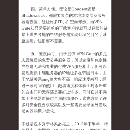
四、简单方便。无论是
Goagent
还是
Shadowsoc
k
，都需要复杂的本地浏览器及服务
器端设置，这让许多
IT
小白望而却步。而
VPN
Gate
却只需要简单的下载客户端就可以轻松的链
接上世界各地的中继服务器实现翻墙的目的，甚
至连用户注册都不需要。
五
、速度尚可。由于提供
VPN Gate
的多是
志愿性质的免费公共服务器，所以速度和稳定性
当然是无法和专业的付费
VPN
服务相比，但可以
发现提供中继服务器的
IP
地址多在韩国日本，由
于地缘关系
ping
值大多不高，响应速度尚可，经
过一段时间的使用，翻墙速度和体验比封杀严重
的
自由门
和
无界
还是要好上许多。同时它并不局
限于浏览器而提供全局翻墙服务，这也方便了许
多对安全性要求较高以及一些需要登录国外游戏
服务器的用户需求。
不过话说木秀于林风必摧之，
2013
年下半年，特