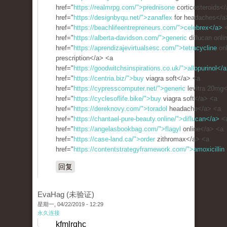
href="
https://realmrpg.com/">prednisone
corticosteroids<
href="
https://designbyqu.net/">zanaflex
for headaches</a
href="
https://beachlifeentrepreneurs.com/">celebrex</a>
href="
https://alberta-davidson.com/">generic
diflucan onli
href="
https://aprendizajevirtualsesc.com/">tetracycline
onl
prescription</a> <a
href="
https://goodwitchsinspirations.co.uk/">allopurinol</
href="
https://centria.biz/">buy
viagra soft</a> <a
href="
https://cypresscomputer.net/">generic
levitra 20mg
href="
https://cyclesoflife.bike/">buy
viagra soft</a> <a
href="
https://dereknovy.com/">toradol
headache</a> <a
href="
https://chantael-pure-beauty.online/">diflucan</a>
<
href="
https://angelasbookbag.com/">flagyl
online</a> <a
href="
https://case-land.ca/">order
zithromax</a> <a
href="
https://contentstrategyframework.com/">amoxicillin
回复
EvaHag (未验证)
星期一, 04/22/2019 - 12:29
永久连接
kfmlrqhc