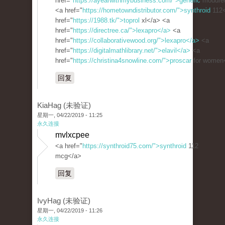
href="
https://ayearwithmybusiness.com/">generic
moduret
<a href="
https://hometowndistributor.com/">synthroid
112<
href="
https://1988.tk/">toprol
xl</a> <a
href="
https://directree.ca/">lexapro</a>
<a
href="
https://collaborativewood.org/">lexapro</a>
<a
href="
https://digitalmathlibrary.net/">elavil</a>
<a
href="
https://christina4snowline.com/">proscar
for women
回复
KiaHag (未验证)
星期一, 04/22/2019 - 11:25
永久连接
mvlxcpee
<a href="
https://synthroid75.com/">synthroid
112
mcg</a>
回复
IvyHag (未验证)
星期一, 04/22/2019 - 11:26
永久连接