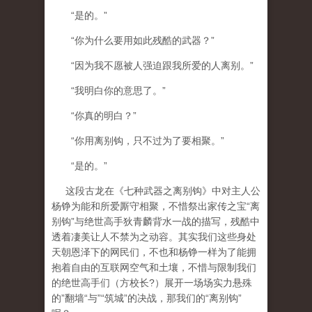
“是的。”
“你为什么要用如此残酷的武器？”
“因为我不愿被人强迫跟我所爱的人离别。”
“我明白你的意思了。”
“你真的明白？”
“你用离别钩，只不过为了要相聚。”
“是的。”
这段古龙在《七种武器之离别钩》中对主人公
杨铮为能和所爱厮守相聚，不惜祭出家传之宝“离
别钩”与绝世高手狄青麟背水一战的描写，残酷中
透着凄美让人不禁为之动容。其实我们这些身处
天朝恩泽下的网民们，不也和杨铮一样为了能拥
抱着自由的互联网空气和土壤，不惜与限制我们
的绝世高手们（方校长
?
）展开一场场实力悬殊
的”翻墙“与”“筑城”的决战，那我们的“离别钩”