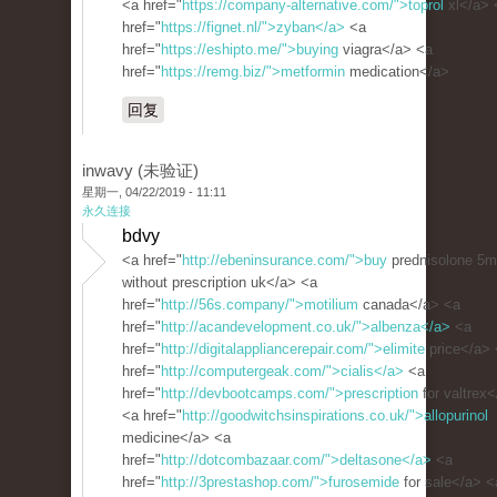
<a href="
https://company-alternative.com/">toprol
xl</a> 
href="
https://fignet.nl/">zyban</a>
<a
href="
https://eshipto.me/">buying
viagra</a> <a
href="
https://remg.biz/">metformin
medication</a>
回复
inwavy (未验证)
星期一, 04/22/2019 - 11:11
永久连接
bdvy
<a href="
http://ebeninsurance.com/">buy
prednisolone 5
without prescription uk</a> <a
href="
http://56s.company/">motilium
canada</a> <a
href="
http://acandevelopment.co.uk/">albenza</a>
<a
href="
http://digitalappliancerepair.com/">elimite
price</a> 
href="
http://computergeak.com/">cialis</a>
<a
href="
http://devbootcamps.com/">prescription
for valtrex
<a href="
http://goodwitchsinspirations.co.uk/">allopurinol
medicine</a> <a
href="
http://dotcombazaar.com/">deltasone</a>
<a
href="
http://3prestashop.com/">furosemide
for sale</a> <