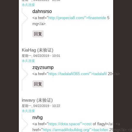
永久连接
dahnsrso
<a href="
http://propecia8.com/">finasteride
5
mg</a>
回复
KiaHag (未验证)
星期一, 04/22/2019 - 10:01
永久连接
zqyzsump
<a href="
https://tadalafil365.com/">tadalafil
20</a>
回复
inwavy (未验证)
星期一, 04/22/2019 - 10:22
永久连接
nvhg
<a href="
https://dota.space/">cost
of flagyl</a> <a
href="
https://armadillobulldog.org/">baclofen
25mg</a> <