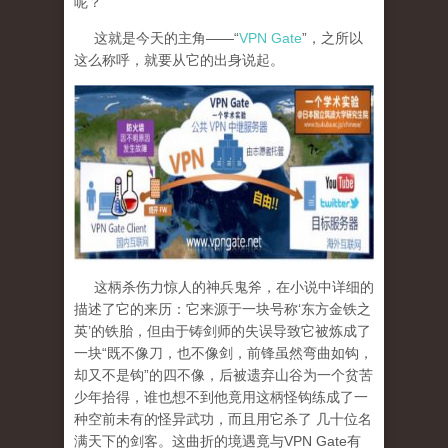
呢？
这就是今天的主角——“
VPN Gate
”，之所以
这么称呼，就要从它的出身说起。
这柄杀伤力惊人的神兵鬼斧，在小说中详细的
描述了它的来历：它来源于一块号称‘东方金铁之
英’的铁胎，但由于铸剑师的失误导致它被炼成了
一块“既不像刀，也不像剑，前锋虽然弯曲如钩，
却又不是钩”的四不像，后被遗弃山谷为一个贫苦
少年拾得，谁也想不到他竟用这柄怪钩练成了一
种空前未有的怪异武功，而且用它杀了 几十位名
满天下的剑客。这曲折的境遇竟与
VPN Gate
有