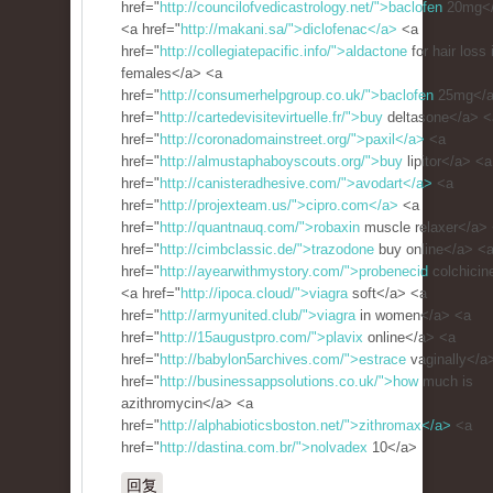
href="
http://councilofvedicastrology.net/">baclofen
20mg<
<a href="
http://makani.sa/">diclofenac</a>
<a
href="
http://collegiatepacific.info/">aldactone
for hair loss 
females</a> <a
href="
http://consumerhelpgroup.co.uk/">baclofen
25mg</a
href="
http://cartedevisitevirtuelle.fr/">buy
deltasone</a> <
href="
http://coronadomainstreet.org/">paxil</a>
<a
href="
http://almustaphaboyscouts.org/">buy
lipitor</a> <a
href="
http://canisteradhesive.com/">avodart</a>
<a
href="
http://projexteam.us/">cipro.com</a>
<a
href="
http://quantnauq.com/">robaxin
muscle relaxer</a>
href="
http://cimbclassic.de/">trazodone
buy online</a> <
href="
http://ayearwithmystory.com/">probenecid
colchicin
<a href="
http://ipoca.cloud/">viagra
soft</a> <a
href="
http://armyunited.club/">viagra
in women</a> <a
href="
http://15augustpro.com/">plavix
online</a> <a
href="
http://babylon5archives.com/">estrace
vaginally</a
href="
http://businessappsolutions.co.uk/">how
much is
azithromycin</a> <a
href="
http://alphabioticsboston.net/">zithromax</a>
<a
href="
http://dastina.com.br/">nolvadex
10</a>
回复