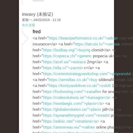
inwavy (未验证)
星期一, 04/22/2019 - 11:19
永久连接
fred
<a href="
https://beastperformance.co.uk/">advair
cost wit
insurance</a> <a href="
https://latcoin.lv/">vermox
online
href="
https://budbay.org/">buying
clomid</a> <a
href="
https://copreca.ch/">generic
propecia uk</a> <a
href="
https://acef.us/">estrace
2mg</a> <a
href="
https://ella.ci/">yasmin
c</a> <a
href="
https://contentstrategyworkshop.com/">propranolol
p
<a href="
https://amtellas.co.uk/">buy
sildenafil citrate 1
<a href="
https://kirstyandoliver.co.uk/">zoloft
150 mg</a>
href="
https://fsohosting.com/">zanaflex
for anxiety</a> <
href="
https://codesolutions.ie/">kamagra</a>
<a
href="
https://wordaegis.com/">plavix</a>
<a
href="
https://globalevolution.us/">plavix
pill</a> <a
href="
https://ayearwithmygrief.com/">toradol
pill form</a>
href="
https://edinic.net/">strattera</a>
<a
href="
https://arteniveau.eu/">valtrex
online pharmacy</a>