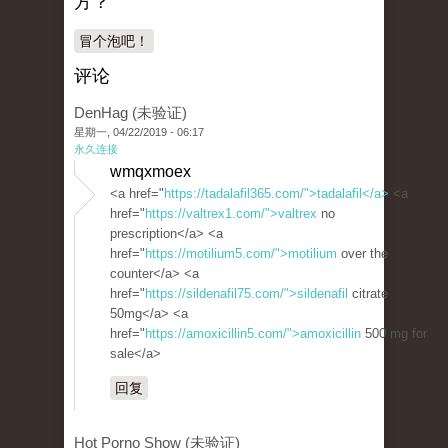
方？
冒个泡吧！
评论
DenHag (未验证)
星期一, 04/22/2019 - 06:17
永久连接
wmqxmoex
<a href="
https://tadalafil365.com/">tadalafil</a>
<a
href="
https://valtrex1.com/">valtrex
no
prescription</a> <a
href="
https://motilium5.com/">motilium
over the
counter</a> <a
href="
https://sildenafil75.com/">sildenafil
citrate
50mg</a> <a
href="
https://amoxicillin5.com/">amoxicillin
500 mg for
sale</a>
回复
Hot Porno Show (未验证)