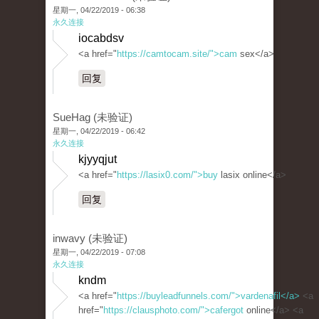
星期一, 04/22/2019 - 06:38
永久连接
iocabdsv
<a href="
https://camtocam.site/">cam
sex</a>
回复
SueHag (未验证)
星期一, 04/22/2019 - 06:42
永久连接
kjyyqjut
<a href="
https://lasix0.com/">buy
lasix online</a>
回复
inwavy (未验证)
星期一, 04/22/2019 - 07:08
永久连接
kndm
<a href="
https://buyleadfunnels.com/">vardenafil</a>
<a
href="
https://clausphoto.com/">cafergot
online</a> <a