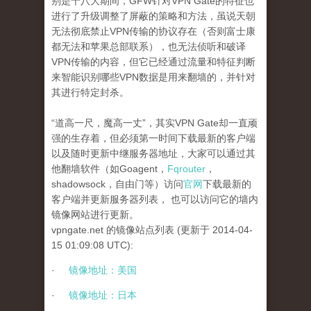
别是十八大期间，
GFW
针对
VPN Gate
的特征也
进行了升级调整了屏蔽的策略和方法，虽说天朝
无法彻底禁止
VPN
传输的协议存在（否则富士康
都无法和苹果总部联系），也无法侦听和破译
VPN
传输的内容，但它已经通过流量和特征判断
来智能识别哪些
VPN
数据是用来翻墙的，并针对
其进行特定封杀。
“
道高一尺，魔高一丈
”
，其实
VPN Gate
却一直顽
强的生存着，但必须第一时间下载最新的客户端
以及随时更新中继服务器地址，大家可以通过其
他翻墙软件（如
Goagent
，
Fqrouter
，
shadowsock
，自由门等）访问
官网
下载最新的
客户端并更新服务器列表，
也可以访问它的墙内
镜像网站进行更新。
vpngate.net
的镜像站点列表
(
更新于
2014-04-
15 01:09:08 UTC):
·
镜像地址：美国
·
镜像地址：日本