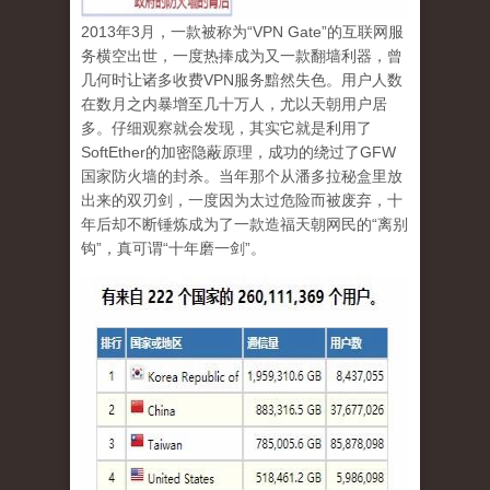
2013
年
3
月，一款被称为“
VPN
Gate
”的互联网服
务横空出世，一度热捧成为又一款翻墙利器，曾
几何时让诸多收费
VPN
服务黯然失色。用户人数
在数月之内暴增至几十万人，尤以天朝用户居
多。仔细观察就会发现，其实它就是利用了
SoftEther
的加密隐蔽原理，成功的绕过了
GFW
国家防火墙的封杀。当年那个从潘多拉秘盒里放
出来的双刃剑，一度因为太过危险而被废弃，十
年后却不断锤炼成为了一款造福天朝网民的“离别
钩”，真可谓
“
十年磨一剑
”
。