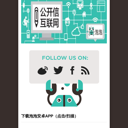
下载泡泡安卓APP（点击/扫描）