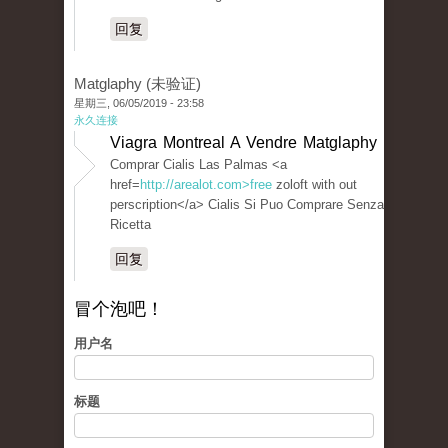
回复
Matglaphy (未验证)
星期三, 06/05/2019 - 23:58
永久连接
Viagra Montreal A Vendre Matglaphy
Comprar Cialis Las Palmas <a
href=
http://arealot.com>free
zoloft with out
perscription</a> Cialis Si Puo Comprare Senza
Ricetta
回复
冒个泡吧！
用户名
标题