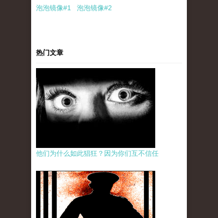
泡泡
镜像
#1
泡泡
镜像#2
热门文章
他们为什么如此猖狂？因为你们互不信任