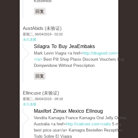
Kostenlos
回复
AustAbids (未验证)
星期二, 06/04/2019 - 02:02
永久连接
Silagra To Buy JeaEmbaks
Mark Levin Viagra <a href=
http://drugsed.com>
</a>
Best Pill Shop Plavix Discount Vouchers Buy
Domperidone Without Prescription
回复
Ellincuse (未验证)
星期二, 06/04/2019 - 09:18
永久连接
Maxifort Zimax Mexico Ellnoug
Vendita Kamagra France Kamagra Oral Jelly Online
Australia <a href=
http://cialcost.com>cialis
5 mg
best price usa</a> Kamagra Bestellen Rezeptfrei
Todo Sobre El Viagra