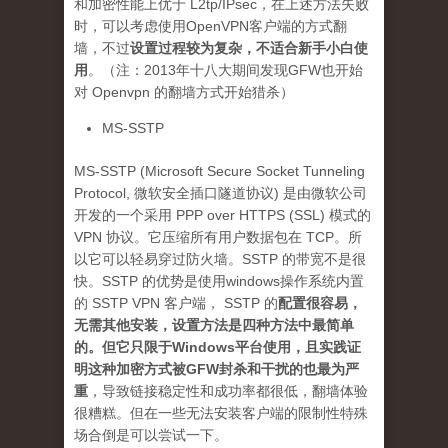
和加密性能上优于 L2tp/IPsec，在上述方法失败
时，可以考虑使用OpenVPN客户端的方式翻
墙，不过
设置过程较为复杂，不适合新手小白使
用
。（注：2013年十八大期间发现GFW也开始
对 Openvpn 的翻墙方式开始猎杀）
MS-SSTP
MS-SSTP (Microsoft Secure Socket Tunneling
Protocol, 微软安全插口隧道协议) 是由微软公司
开发的一个采用 PPP over HTTPS (SSL) 模式的
VPN 协议。它压缩所有用户数据包在 TCP。所
以它可以轻易穿过防火墙。SSTP 的带宽不是很
快。SSTP 的优势是使用windows操作系统内置
的 SSTP VPN 客户端， SSTP 的
配置很容易，
无需其他安装，设置方法是四种方法中最简单
的。但它只限于Windows平台使用，且实践证
明这种加密方式被GFW封杀和干扰的也最为严
重
，导致链接稳定性和成功率都很低，翻墙体验
很糟糕。但在一些无法安装客户端的限制性特殊
场合倒是可以尝试一下。