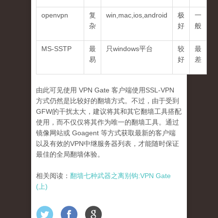
openvpn
复
win,mac,ios,android
极
一
杂
好
般
MS-SSTP
最
只windows平台
较
最
易
好
差
由此可见使用 VPN Gate 客户端使用SSL-VPN
方式仍然是比较好的翻墙方式。不过，由于受到
GFW的干扰太大，建议将其和其它翻墙工具搭配
使用，而不仅仅将其作为唯一的翻墙工具。通过
镜像网站或 Goagent 等方式获取最新的客户端
以及有效的VPN中继服务器列表，才能随时保证
最佳的全局翻墙体验。
相关阅读：
翻墙七种武器之离别钩:VPN Gate
(上)