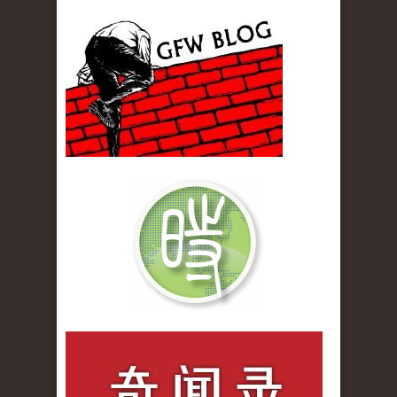
gfw_blog_small.jpg
qiwenlu_logo.jpg