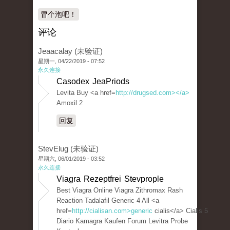
冒个泡吧！
评论
Jeaacalay (未验证)
星期一, 04/22/2019 - 07:52
永久连接
Casodex JeaPriods
Levita Buy <a href=
http://drugsed.com></a>
Amoxil 2
回复
StevElug (未验证)
星期六, 06/01/2019 - 03:52
永久连接
Viagra Rezeptfrei Stevprople
Best Viagra Online Viagra Zithromax Rash
Reaction Tadalafil Generic 4 All <a
href=
http://cialisan.com>generic
cialis</a> Cialis 5
Diario Kamagra Kaufen Forum Levitra Probe