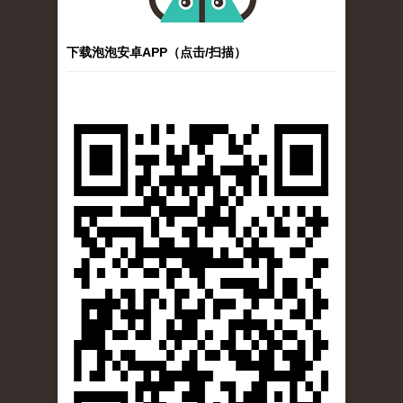
下载泡泡安卓APP（点击/扫描）