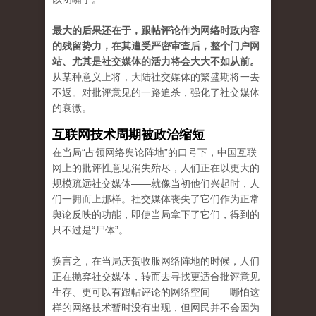
最大的后果还在于，跟帖评论作为网络时政内容
的残留势力，在其遭受严密审查后，整个门户网
站、尤其是社交媒体的活力将会大大不如从前。
从某种意义上将，大陆社交媒体的繁盛期将一去
不返。对批评意见的一路追杀，强化了社交媒体
的衰微。
互联网技术周期被政治缩短
在当局“占领网络舆论阵地”的口号下，中国互联
网上的批评性意见消失殆尽，人们正在以更大的
规模疏远社交媒体——就像当初他们兴起时，人
们一拥而上那样。社交媒体丧失了它们作为正常
舆论反映的功能，即使当局拿下了它们，得到的
只不过是“尸体”。
换言之，在当局庆贺收服网络阵地的时候，人们
正在抛弃社交媒体，转而去寻找更适合批评意见
生存、更可以有跟帖评论的网络空间——哪怕这
样的网络技术暂时没有出现，但网民并不会因为