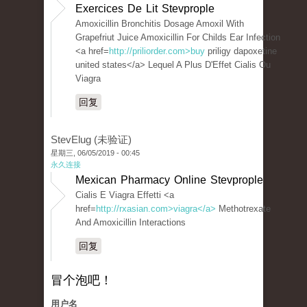
Exercices De Lit Stevprople
Amoxicillin Bronchitis Dosage Amoxil With
Grapefriut Juice Amoxicillin For Childs Ear Infection
<a href=
http://priliorder.com>buy
priligy dapoxetine
united states</a> Lequel A Plus D'Effet Cialis Ou
Viagra
回复
StevElug (未验证)
星期三, 06/05/2019 - 00:45
永久连接
Mexican Pharmacy Online Stevprople
Cialis E Viagra Effetti <a
href=
http://rxasian.com>viagra</a>
Methotrexate
And Amoxicillin Interactions
回复
冒个泡吧！
用户名