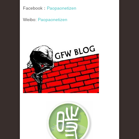
Facebook：
Paopaonetizen
Weibo:
Paopaonetizen
gfw_blog_small.jpg