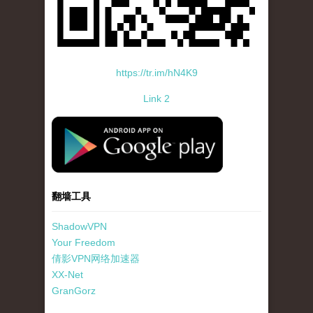
https://tr.im/hN4K9
Link 2
standard-icon-googleplay-app-store.png
翻墙工具
ShadowVPN
Your Freedom
倩影VPN网络加速器
XX-Net
GranGorz