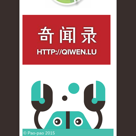
qiwenlu_logo.jpg
© Pao-pao 2015