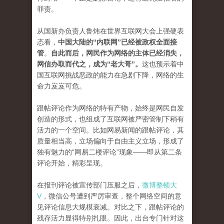
罪责。
从国新办负责人鲁炜在世界互联网大会上强硬表
态看，
中国大陆的“内联网”已经被政权全面接
管
。
自此而后，网民作为网络的主体已经消失，
网信办取而代之，成为“老大哥”。
这也预示着中
国互联网挑战恶政的能力在急剧下降，网络的生
命力岌岌可危。
跟帖评论作为网络的特有产物，始终是网民自发
创造的形式，也组成了互联网被严密管制下稍有
活力的一个空间。比如网易新闻的跟帖评论，其
质量相当高，立场偏向于自由主义立场，形成了
独有魅力的“网易二楼评论”现象——即从第二条
评论开始，精彩呈现。
在报刊评论被宣传部门压服之后，
微博整顿大
V
，微信公号遭到严厉审查，整个网络空间的意
见评论信息大规模衰减。对比之下，跟帖评论的
残存活力显得特别扎眼。因此，出台专门针对这