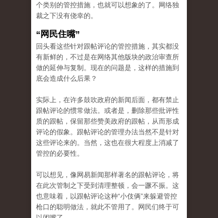
个类别的管控措施，也就可以想象的了。网络独
裁之下没有侥幸的。
“网民住嘴”
回头看这些针对跟帖评论的管控措施，其实都没
有新鲜的，不过是在网络其他版块的政治审查所
做的延伸与复制。现在的问题是，这样的措施到
底会造成什么后果？
实际上，在许多鼓吹政府的新闻后面，都有禁止
跟帖评论的惯常做法。或者是，删除那些批评性
质的跟帖，保留那些赞美政府的跟帖，从而形成
评论的假象。跟帖评论的管理办法当然不是针对
这些评论来的。当然，这也在很大程度上消减了
管控的必要性。
可以想见，像网易新闻那样著名的跟帖评论，将
在此次管制之下受到清理整顿，会一蹶不振。这
也意味着，以跟帖评论这种“小伎俩”来躲避管控
枪口的聪明做法，就此不管用了。网民们终于可
以闭嘴了。