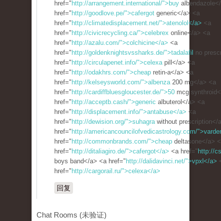
href="
http://arrangement.international/">buy
albendazole<
href="
http://goodlove.pe/">cafergot
generic</a> <a
href="
http://climatedisplacement.net/">atenolol</a>
<a
href="
http://civicrecycling.ca/">celebrex
online</a> <a
href="
http://azalu.com/">colchicine</a>
<a
href="
http://goldenknightsvssharks.de/">tadalafil
no prescr
href="
http://circulapenet.info/">celexa
pill</a> <a
href="
http://odakhrs.com/">cheap
retin-a</a> <a
href="
http://kelseysworld.com/">albenza
200 mg</a> <a
href="
http://cardiffbluesgloucester.de/">50
mcg synthroid<
href="
http://acceptb.cash/">generic
albuterol</a> <a
href="
http://displacement.info/">antabuse</a>
<a
href="
http://dewision.org/">suhagra
without prescription</
href="
http://americancouncilofvedicastrology.com/">varde
href="
http://commonbrands.com/">cheap
deltasone</a> 
href="
http://ditaliagiro.de/">cafergot</a>
<a href="
http://c
boys band</a> <a href="
http://dalidavinci.net/">vpxl</a>
href="
http://cargorail.ru/">celexa</a>
回复
Chat Rooms (未验证)