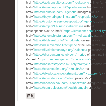
href="
https://aodconsultores.com/">deltasone
online</a> 
href="
https://airreceipt.co.uk/">prednisolone
buy</a> <a
href="
https://cprboise.com/">generic
suhagra</a> <a
href="
https://buymoringaonline.com/">bupropion</a>
<a
href="
https://customerservicesupport.co/">generic
zyban<
href="
https://empire909.net/">tetracycline
without
prescriptions</a> <a href="
https://leafscent.com/">abilify
href="
https://alternohnefalten.com/">hydroxyzine
atarax</
href="
https://bibleseek.info/">moduretic
online</a> <a
href="
https://discoverzion.life/">price
of neurontin</a> <a
href="
https://fivelittlemonkeys.org/">albenza
generic</a> 
href="
https://discountsmileclub.com/">price
of amitriptyli
<a href="
https://fancyrange.com/">benicar</a>
<a
href="
https://besafestaysafe.nl/">erythromycin
estolate</
href="
https://elusiveprime.org/">zoloft</a>
<a
href="
https://dkeducationdepartment.com/">lexapro</a>
<
href="
https://educatours.org/">drug
paxil</a> <a
href="
https://azconexbox.com/">dapoxetine
30mg</a> <a
href="
https://com-select.com/">azithromycin
price</a>
回复