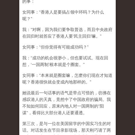
的事：
女同事：“香港人是要搞占领中环吗？为什么
呢？”
我：“对啊，因为我们要争取普选，而且中央政府
在回归时就答应了香港人要‘民主回归’嘛。”
女同事：“但你觉得有可能成功吗？”
我：“成功的机会很渺小，但也要试试。现在回
想，‘一国两制’根本就是个圈套。”
女同事：“本来就是圈套嘛，怎麽你们现在才知道
呢？香港很快就会变成内地那样的。”
她说最后一句话事的语气是带点可惜的，彷彿在
感叹港人的天真，竟然中了中国政府的骗局。我
不知如何回应，原来内地人对一国两制的“阳
谋”，看得比大部分港人还要通透。
第三次，是与一位在美国留学的中国实习生的对
话。对话发生在节目录影现场，那天刚巧请了两