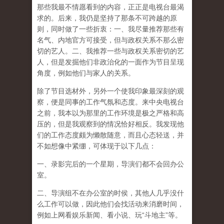
那些我最不情愿看到的内容，正正是电视台最渴
求的。后来，我仍是坚持了那条不可跨越的原
则，同时做了一些折衷：一、我尽量推荐那些有
名气、内地官方可接受，但与政权关系不那么密
切的艺人。二、我推荐一些与政权关系密切的艺
人，但是发掘他们非政治化的一面作为节目呈现
角度，例如他们与家人的关系。
除了节目选材外，另外一个使我印象最深刻的观
察，便是同事的工作气氛和态度。来中央电视台
之前，我本以为那里的工作环境是极之严格和高
压的，但是我观察到的情况恰好相反。我发现他
们的工作态度颇为懒散随意，而且心态轻送，并
不如想像中紧绷，可体现于以下几点：
一、录影完后的一个星期，导演们都不会回办公
室。
二、导演组不在办公室的时侯，其他人几乎没什
么工作可以做，因此他们会找活动来消磨时间，
例如上网看娱乐新闻、看小说、玩“斗地主”等。