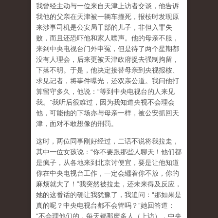
我曾经主动与一位来自天津上访者交谈，他告诉
我他的父亲在天津被一辆车撞死，报桉时发现原
来涉事司机是公安局干部的儿子，非但入罪失
败，而且还恐吓他和家人噤声。他的母亲不服，
来到中央电视台门外申冤，但是待了两个星期都
没有人理会，后来更被天津政府捉去强制拘留，
下落不明。于是，他决定接替母亲到央视报桉、
求见记者，将事件曝光，还双亲公道。我问他打
算留守多久，他说：“等到中央电视台的人来见
我。”我听后很难过，因为我知道央视不会理会
他，可能他的下场亦与母亲一样，被公安抓回天
津，面对不敢想像的刑罚。
这时，两位同事刚好经过，二话不说将我拉走，
其中一位女孩说：“你不要跟那些人聊天！他们都
是疯子，从各地来到北京讨便宜，要是让他知道
你在中央电视台工作，一定会纒着你不放，你的
麻烦就大了！”我突然被拉走，还未来得及反应，
她的这番话的确让我犹豫了，我追问：“那如果是
真的呢？中央电视台都不会管吗？”她回答道：
“不会理他们的，每天都那麽多人（上访），中央