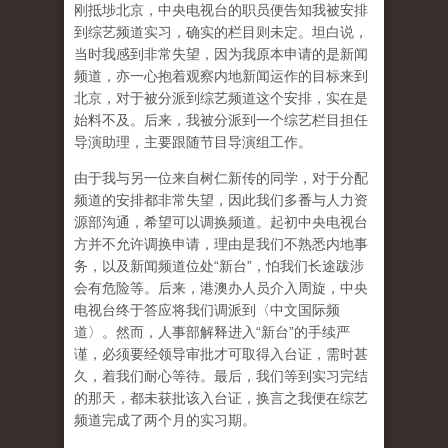
刚抵埗北京，中央电视台的职员便告知我被安排
到综艺频道实习，确实的栏目则未定。坦白说，
当时我感到非常失望，因为我原本申请的是新闻
频道，亦一心抱着观察内地新闻运作的目标来到
北京，对于被分派到综艺频道这个安排，实在是
始料不及。后来，我被分派到一个综艺栏目担任
导演助理，主要跟随节目导演组工作。
由于我与另一位来自树仁新传的同学，对于分配
频道的安排都非常失望，因此我们多番与人力资
源部沟通，希望可以调换频道。起初中央电视台
方并不允许调换申请，理由是我们不熟悉内地事
务，以及新闻频道位处“新台”，怕我们长途跋涉
会有危险等。后来，港澳办人员介入周旋，中央
电视台终于答应将我们调派到〈中文国际频
道〉。然而，人事部解释进入“新台”的手续严
谨，必须要经领导审批才可取得入台证，需时甚
久，着我们耐心等待。最后，我们等到实习完结
的那天，都未获批该入台证，换言之我便在综艺
频道完成了两个月的实习期。