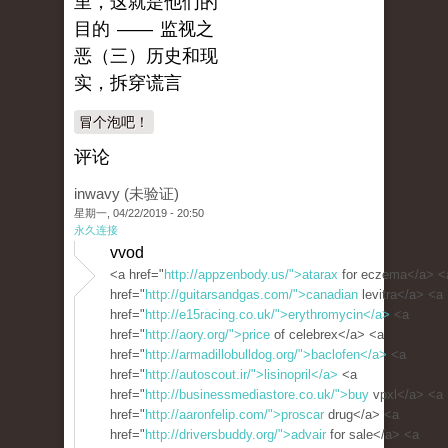
里，这就是他们的
目的 —— 监视之
恶（三）历史和现
实，拆穿谎言
冒个泡吧！
评论
inwavy (未验证)
星期一, 04/22/2019 - 20:50
永久连接
vvod
<a href="
http://appzenbody.us/">atarax
for eczema</a> <
href="
http://guitarsandgas.com/">canadian
levitra</a> <a
href="
http://e15racing.co.uk/">erythromycin</a>
<a
href="
http://aory.org/">price
of celebrex</a> <a
href="
http://armadillobulldog.org/">baclofen</a>
<a
href="
http://autoscout.ir/">lisinopril</a>
<a
href="
http://businessmediastore.co.uk/">buy
vpxl</a> <a
href="
http://aaronfelip.com/">proscar
drug</a> <a
href="
http://driversbuddy.org/">advair
for sale</a> <a