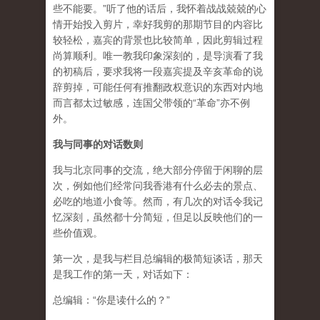
些不能要。”听了他的话后，我怀着战战兢兢的心
情开始投入剪片，幸好我剪的那期节目的内容比
较轻松，嘉宾的背景也比较简单，因此剪辑过程
尚算顺利。唯一教我印象深刻的，是导演看了我
的初稿后，要求我将一段嘉宾提及辛亥革命的说
辞剪掉，可能任何有推翻政权意识的东西对内地
而言都太过敏感，连国父带领的“革命”亦不例
外。
我与同事的对话数则
我与北京同事的交流，绝大部分停留于闲聊的层
次，例如他们经常问我香港有什么必去的景点、
必吃的地道小食等。然而，有几次的对话令我记
忆深刻，虽然都十分简短，但足以反映他们的一
些价值观。
第一次，是我与栏目总编辑的极简短谈话，那天
是我工作的第一天，对话如下：
总编辑：“你是读什么的？”