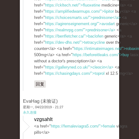
href="
https://ckltech.net/">fluoxetine
medicine</a> <a
href="
https://amplifiedwarmups.com/">lipitor
buy</a> <a
href="
https://choicesmarts.us/">prednisone</a>
<a
href="
https://agirenseignement.org/">avodart
generic</a>
href="
https://realmrpg.com/">prednisone</a>
<a
href="
https://benfletcher.ca/">baclofen
generic</a> <a
href="
https://dev-dhs.net/">tetracycline
over the
counter</a> <a href="
https://intimateimages.net/">robaxin
500mg</a> <a href="
https://beforeitleaks.com/">buy
lasix
without a doctor's prescription</a> <a
href="
https://galleryned.co.uk/">cleocin</a>
<a
href="
https://chasingdays.com/">toprol
xl 12.5 mg</a>
回复
EvaHag (未验证)
星期一, 04/22/2019 - 21:27
永久连接
vzgsahlt
<a href="
https://femaleviagra5.com/">female
viagra
pills</a>