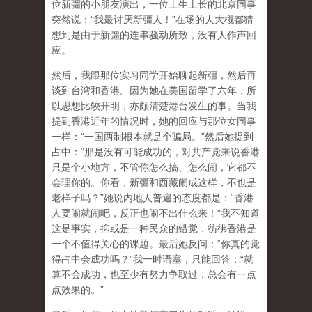
位新彊的小朋友演出，一位土生土长的北京同事
突然说：“我最讨厌新彊人！”在场的人大概都猜
想到是由于新彊的连串骚动所致，没有人作声回
应。
然后，我跟那位实习同学开始聊起新彊，然后再
谈到台湾和香港。因为她在美国留学了六年，所
以思想比较开明，亦颇清楚港台发生的事。当我
提到香港近年的情况时，她的回应与那位女同事
一样：“一国两制根本就是个骗局。”然后她提到
占中：“那是没有可能成功的，对共产党来说香港
只是个小地方，不管你怎么搞、怎么闹，它都不
会理你的。你看，新彊和西藏闹成这样，不也是
老样子吗？”她说内地人普遍的态度都是：“香港
人要闹就闹吧，反正也闹不出什么来！”我不知道
这是事实，抑或是一种民众的错觉，彷彿香港是
一个不值得关心的课题。最后她反问：“你真的觉
得占中会成功吗？”我一时语塞，只能回答：“就
算不会成功，也至少有努力争取过，总会有一点
点效果的。”