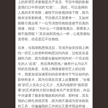
上的所谓艺术家都是共产党员、节目中唱的歌都
是我们口中所说的“红歌”……因此，可以选择的
人真的非常有限，难怪节目收视持续下降，因为
根本没有新鲜感，节目模式又那麽单一，又如何
能吸引观众呢？一位导演曾经抱怨道做节目真的
很难，他说：“为什么一个国家电视台，那麽多人
都不能用呢？”其实他和其他人一样，心底里都知
道答桉，但还是忍不住抱怨。
后来，当我渐熟悉情况后，导演开始安排我上网
找一些艺人的资料和构思访问内容，过程其实是
颇吃力的，因为我要在极短时间内对一个完全陌
生的人“起底”，然后再构思他／她有什么与众不
同的呈现角度。在我上网搜索那些艺人的过程
中，我更加深深感受到内容审查对于节目创作的
影响有多大，因为任我在百度上反覆翻查，“合规
格”的艺人实在少之又少，尤其内地那些“德高望
重”的艺术家绝大部分都是有共产党背景的，作品
中亦渗透了极多歌颂政权的内容。那时侯，其实
我的心挣扎得很厉害，因为我不愿成为宣传政权
的工具，但偏偏我的工作岗位又要求我这样做，