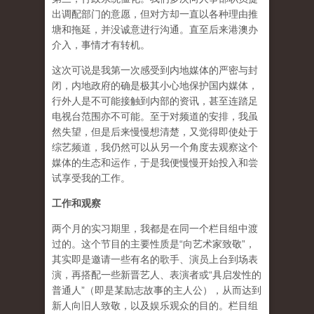
出调配部门的意愿，但对方却一直以各种理由推
塘和拖延，并没诚意进行沟通。直至后来港澳办
介入，事情才有转机。
这次可说是我第一次感受到内地媒体的严密与封
闭，内地政府的确是极其小心地保护国内媒体，
行外人是不可能接触到内部的资讯，甚至连踏足
电视台范围亦不可能。至于对频道的安排，我虽
然失望，但是后来慢慢想清楚，又觉得即使处于
综艺频道，我仍然可以从另一个角度去观察这个
媒体的生态和运作，于是我便慢慢开始投入和尝
试享受我的工作。
工作和观察
两个月的实习期里，我都是在同一个栏目组中渡
过的。这个节目的主要性质是“向艺术家致敬”，
其实即是邀请一些有名的歌手、演员上台到场表
演，再搭配一些新晋艺人、表演者或“具启发性的
普通人”（即是某励志故事的主人公），从而达到
新人向旧人致敬，以及娱乐观众的目的。栏目组