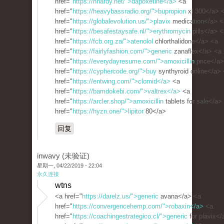
href="
https://hhardy.net/">dapoxetine</a>
<a
href="
https://heavybassradio.org/">bupropion
xl 300</a> 
href="
https://globalevolution.us/">plavix
medication</a> <
href="
https://besafestaysafe.nl/">erythromycin
pills</a> <
href="
https://fcb.org.za/">atenolol
chlorthalidone</a> <a
href="
https://fairlyfashion.com/">generic
zanaflex</a> <a
href="
https://everydayresume.com/">amoxicillin
price</a>
href="
https://cyphercode.org/">buy
synthyroid online</a>
href="
https://entwing.com/">clomid</a>
<a
href="
https://bamdokebi.com/">valtrex</a>
<a
href="
https://arcler.shop/">amoxicillin
tablets for sale</a>
href="
https://hyzn.one/">lipitor
80</a>
回复
inwavy (未验证)
星期一, 04/22/2019 - 22:04
永久连接
wtns
<a href="
https://darelz.us/">generic
avana</a> <a
href="
https://convergencehemp.com/">robaxin</a>
<a
href="
https://coachingestrategico.cl/">generic
for plavix</