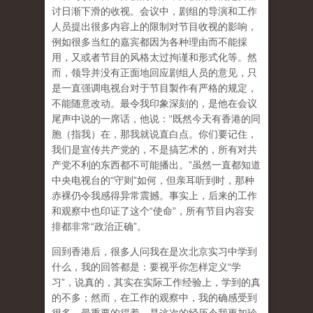
讨日渐下滑的收视。会议中，剧组的导演和工作
人员提出很多内容上的限制对节目收视的影响，
例如很多当红的嘉宾都因为各种理由而不能採
用，又或者节目的风格太过拘谨和形式化等。然
而，领导并没有正面地回应剧组人员的意见，只
是一直强调电视台对于节目製作有严格的规定，
不能随意改动。最令我印象深刻的，是他在会议
尾声中说的一席话，他说：“既然今天有香港的同
胞（指我）在，那我就说直白点。你们要记住，
我们是宣传共产党的，不是搞艺术的，所有对共
产党不利的东西都不可能播出。”虽然一直都知道
中央电视台的“守则”如何，但亲耳听到时，那种
赤裸仍令我感得异常震撼。事实上，后来的工作
和观察中也印证了这个“使命”，所有节目内容安
排都非常“政治正确”。
回到香港后，很多人问我在是次北京实习中学到
什么，我的回答都是：要视乎你怎样定义“学
习”，说真的，其实在实际工作经验上，学到的真
的不多；然而，在工作的观察中，我的确感受到