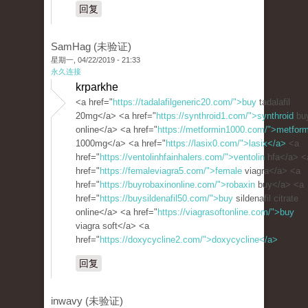
回复
SamHag (未验证)
星期一, 04/22/2019 - 21:33
永久连接
krparkhe
<a href="
https://tadalafilgeneric20.com/">buy
tadalafil
20mg</a> <a href="
https://synthroid1.com/">synthroid
bu
online</a> <a href="
https://metformin1000.com/">metform
1000mg</a> <a href="
https://lasix0.com/">lasix</a>
<a
href="
https://ventolinhfainhalers.com/">ventolin
hfa</a> <
href="
https://femaleviagra5.com/">female
viagra</a> <a
href="
https://buyrobaxinonline.com/">robaxin
buy</a> <a
href="
https://buysildenafil50.com/">buy
sildenafil citrate
online</a> <a href="
https://viagrasoftonline.com/">buy
viagra soft</a> <a
href="
https://doxycycline2.com/">doxycycline</a>
回复
inwavy (未验证)