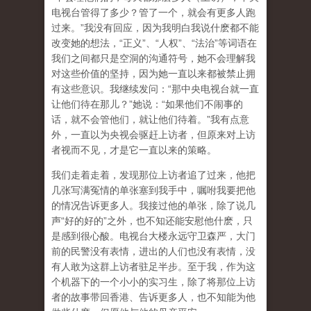
电视台管得了多少？管了一个，就会有更多人跑
过来。”我没有回应，因为我明白我说什麽都不能
改变她的想法，“正义”、“人权”、“法治”等词语在
我们之间都只是空洞的沟通符号，她不会理解我
对这些价值的坚持，因为她一直以来都被禁止拥
有这些意识。我继续发问：“那中央电视台就一直
让他们待在那儿？”她说：“如果他们不闹事的
话，就不会管他们，就让他们待着。”我有点意
外，一直以为央视会驱赶上访者，但原来对上访
者视而不见，才是它一直以来的策略。
我们走着走着，发现那位上访者追了过来，他把
几张写满冤情的单张塞到我手中，嘱咐我要把他
的情况告诉更多人。我接过他的单张，除了说几
声“好的好的”之外，也不知还能安慰他什麽，只
是感到很心酸。电视台大楼永远守卫森严，大门
前的民警没有表情，进出的人们也没有表情，没
有人敢为这群上访者驻足半步。至于我，作为这
个机器下的一个小小的实习生，除了将那位上访
者的故事带回香港、告诉更多人，也不知能为他