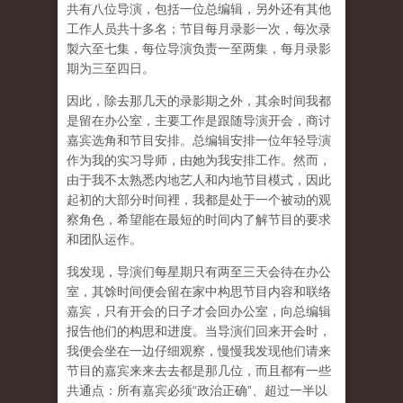
共有八位导演，包括一位总编辑，另外还有其他
工作人员共十多名；节目每月录影一次，每次录
製六至七集，每位导演负责一至两集，每月录影
期为三至四日。
因此，除去那几天的录影期之外，其余时间我都
是留在办公室，主要工作是跟随导演开会，商讨
嘉宾选角和节目安排。总编辑安排一位年轻导演
作为我的实习导师，由她为我安排工作。然而，
由于我不太熟悉内地艺人和内地节目模式，因此
起初的大部分时间裡，我都是处于一个被动的观
察角色，希望能在最短的时间内了解节目的要求
和团队运作。
我发现，导演们每星期只有两至三天会待在办公
室，其馀时间便会留在家中构思节目内容和联络
嘉宾，只有开会的日子才会回办公室，向总编辑
报告他们的构思和进度。当导演们回来开会时，
我便会坐在一边仔细观察，慢慢我发现他们请来
节目的嘉宾来来去去都是那几位，而且都有一些
共通点：所有嘉宾必须“政治正确”、超过一半以