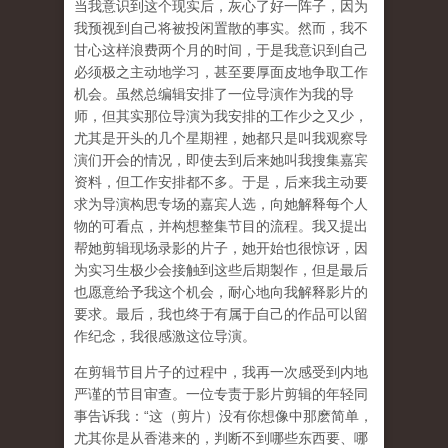
当我意识到这个现实后，灰心了好一阵子，因为
我预视到自己将被投闲置散的事实。然而，我不
甘心这样浪费两个月的时间，于是我意识到自己
必须极之主动地学习，甚至要厚面皮地争取工作
机会。虽然总编辑安排了一位导演作为我的导
师，但其实那位导演为我安排的工作少之又少，
尤其是开头的几个星期裡，她都只是叫我观察导
演们开会的情况，即使去到后来她叫我搜集嘉宾
资料，但工作安排都不多。于是，后来我主动要
求为导演构思专场的嘉宾人选，向她解释每个人
物的可看点，并构想整集节目的流程。我又提出
帮她剪辑现场录影的片子，她开始也很惊讶，因
为实习生极少会接触到这些后期製作，但是最后
也愿意给予我这个机会，耐心地向我解释影片的
要求。最后，我也终于有属于自己的作品可以留
作纪念，我很感激这位导演。
在剪辑节目片子的过程中，我再一次感受到内地
严谨的节目审查。一位专责于影片剪辑的年轻同
事告诉我：“这（剪片）没有你想像中那麽简单，
尤其你是从香港来的，判断不到哪些东西要、哪