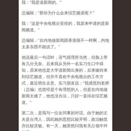
我：“我是读新闻的。”
总编辑：“那你为什么会来综艺频道呢？”
我：“这是中央电视台安排的，我原来申请的是新
闻频道。”
总编辑：“在内地做新闻跟香港很不一样啊，内地
太多东西不能说了。”
他说最后一句话时，语气很理所当然，但脸上带
有几分无奈。后来我从另外一名实习生口中得
知，原来他也是大学读新闻出身的，后来辗转来
到综艺频道，但并不喜欢中央电视台的工作方
式，最近萌生去意。实习朋友说：“我感觉到老师
（总编）也曾经是个有理想的人，但是在内地做
新闻太难了，他也没办法，只好一直待在综艺频
道。”
第二次，是我与一位女同事的对话。由于她的丈
夫是台湾人，因此她的思想比较开明，政治触觉
亦比较灵敏。有一天，她突然问我有关占领中环