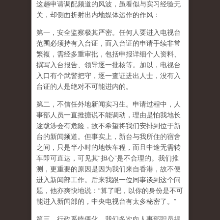
这趟申请调配频道的风波，虽看似与实习经验无
关，却侧面折射出内地媒体运作的作风：
第一，安全监察极其严密。任何人要进入电视台
范围必须持有入台证，而入台证的申请手续非常
繁複，需经多重审批，包括申报详细个人资料、
撰写入台报告、领导逐一批核等。加以，电视台
入口有个武警把守，逐一查证进出人士，没有入
台证的人是绝对不可能进内的。
第二，不信任外地新闻实习生。申请过程中，人
事部人员一直推搪说不能调动，理由是怕我地长
途跋涉会有危险，故不希望将我们安排到位于新
台的新闻频道。但事实上，新台与我所住的宿舍
之间，只是半小时的地铁车程，而且中途无需转
车即可直达，可见其“担心”是不合理的。我们推
测，更重要的原因是因为我们来自香港，故不便
进入新闻部工作。后来我跟一位同事谈到这个问
题，他亦爽快地说：“算了吧，以你的身份是不可
能进入新闻部的，中央电视台有太多秘密了。”
第三，行政系统僵化。我们多次向人事部职员提