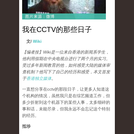
图片来源：微博
我在CCTV的那些日子
文/
Wiki
【编者按】Wiki是一位来自香港的新闻系学生，
他利用假期在中央电视台进行了两个月的实习。
受过多年新闻教育的他，如何感受大陆的媒体审
查机制？他写下了自己的经历和感受，本文首发
于
香港独立媒体
。
一直想分享在cctv的那段日子，让更多人知道这
个机构的情况，虽然我只是在综艺频道工作，但
多少折射到这个机器下的某些人事，太多细碎的
事和话，未能尽录，但我永远不会忘记这个特别
的经历。
抵埗