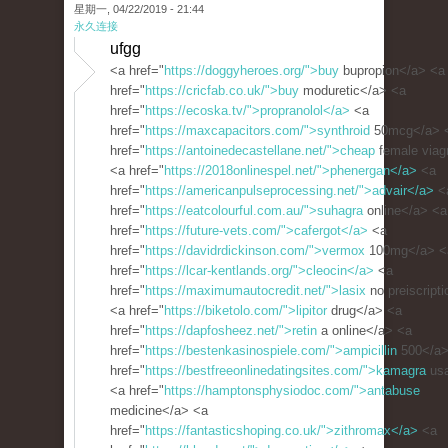
星期一, 04/22/2019 - 21:44
永久连接
ufgg
<a href="
https://doggyheroes.org/">buy
bupropion</a> <a
href="
https://cricfab.co.uk/">buy
moduretic</a> <a
href="
https://ecoska.tv/">propranolol</a>
<a
href="
https://maxcapacitors.com/">synthroid
50mcg</a> 
href="
https://antoinedecastellane.net/">cheap
female viag
<a href="
https://2018onlinespel.net/">phenergan</a>
<a
href="
https://americanpulseprocessing.net/">advair</a>
<
href="
https://eatcolourful.com.au/">suhagra
online</a> <a
href="
https://future-vets.com/">cafergot</a>
<a
href="
https://davidrdickinson.com/">vermox
100mg</a> <
href="
https://lcar-kentlands.org/">cleocin</a>
<a
href="
https://maximumautocredit.net/">lasix
no preiscript
<a href="
https://biketolo.com/">lipitor
drug</a> <a
href="
https://dapfosheez.net/">retin
a online</a> <a
href="
https://bestenkasinospiele.com/">ampicillin
500</a>
href="
https://bestfreeonlinedatingsites.com/">kamagra
us
<a href="
https://hamptonsphysiodoc.com/">antabuse
medicine</a> <a
href="
https://fantasticshoping.co.uk/">zithromax</a>
<a