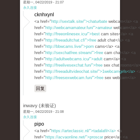
星期一, 04/22/2019 - 21:07
永久连接
cknhxynl
<a href="
http://sextalk.site/">chaturbate
webcam</a> <a
href="
http://webcamamateur.fun/">amateur
webcam</a> 
href="
http://freeonlinesex.icu/">best
cam sites</a> <a
href="
http://freeadultchat.cf/">free
adult chat</a> <a
href="
http://bbwcams.live/">porn
cams</a> <a
href="
http://sexchatfree.stream/">free
cam chat</a> <a
href="
http://adultwebcams.icu/">adult
cam</a> <a
href="
http://freelivesexchat.fun/">free
sex chat rooms</a>
href="
http://freeadultvideochat.site/">1webcamgirls</a>
<
href="
http://freesexwebcam.fun/">free
sex webcam</a>
回复
inwavy (未验证)
星期一, 04/22/2019 - 21:08
永久连接
pipo
<a href="
https://arteclassic.nl/">tadalafil</a>
<a
href="
https://acvaonline.net/">proscar
price</a> <a