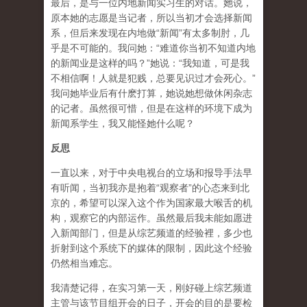
最后，是与一位内地新闻实习生的对话。她说，
原本她的志愿是当记者，所以当初才会选择新闻
系，但后来发现在内地做“新闻”有太多制肘，几
乎是不可能的。我问她：“难道你当初不知道内地
的新闻业是这样的吗？”她说：“我知道，可是我
不相信啊！人就是犯贱，总要见识过才会死心。”
我问她毕业后有什麽打算，她说她想做休闲杂志
的记者。虽然很可惜，但是在这样的环境下成为
新闻系学生，我又能怪她什么呢？
反思
一直以来，对于中央电视台的立场和报导手法早
有听闻，当初我亦是抱着“观察者”的心态来到北
京的，希望可以深入这个作为国家最大喉舌的机
构，观察它的内部运作。虽然最后我未能如愿进
入新闻部门，但是从综艺频道的经验裡，多少也
折射到这个系统下的媒体的限制，因此这个经验
仍然相当难忘。
我清楚记得，在实习第一天，刚好碰上综艺频道
主管与该节目组开会的日子，开会的目的是要检