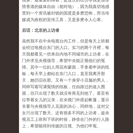
很多。最重要的得着，是这次的经历令我更加珍
惜香港的媒体自由（相对地），因为我真切地感
受到一个资讯被封锁的国度是多麽恐怖，而当传
媒成为政权的宣传工具，又是多麽令人心寒。
后话：北京的上访者
虽然我不在中央电视台内工作，但是每天上班都
会经过电视台东门的入口。实习的两个月裡，每
天我都看见一些来自内地不同城市的上访者，在
门外求见央视领导，希望中央能正视他们的冤
情。其中一位妇人用花布蒙面，手拿着申诉的纸
板，每天早上都站在东门入口，直至我离开那
天，她仍旧在那。又有一个身穿小丑服的男人，
同样写着写满冤情的纸板，任由路过的途人围
观，但只出现了数天就没有再见到他了。甚至有
位带着女儿的父亲，在央视门外搭起帐蓬，显示
非要与央视领导人见面的决心，同样地，这对父
女只出现了数天。还有很多不同的上访者，趁央
视员工上班和下班的时侯，静坐在门外的行人路
上，希望能得到传媒的注视、为他们申冤。