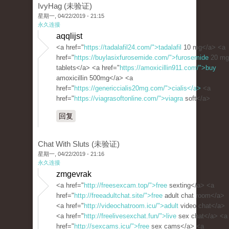
IvyHag (未验证)
星期一, 04/22/2019 - 21:15
永久连接
aqqlijst
<a href="
https://tadalafil24.com/">tadalafil
10 mg</a> <a
href="
https://buylasixfurosemide.com/">furosemide
20 mg
tablets</a> <a href="
https://amoxicillin911.com/">buy
amoxicillin 500mg</a> <a
href="
https://genericcialis20mg.com/">cialis</a>
<a
href="
https://viagrasoftonline.com/">viagra
soft</a>
回复
Chat With Sluts (未验证)
星期一, 04/22/2019 - 21:16
永久连接
zmgevrak
<a href="
http://freesexcam.top/">free
sexting</a> <a
href="
http://freeadultchat.site/">free
adult chat room</a>
<a href="
http://videochatroom.icu/">adult
video chat</a>
<a href="
http://freelivesexchat.fun/">live
sex chat</a> <a
href="
http://sexcams.icu/">free
sex cams</a> <a