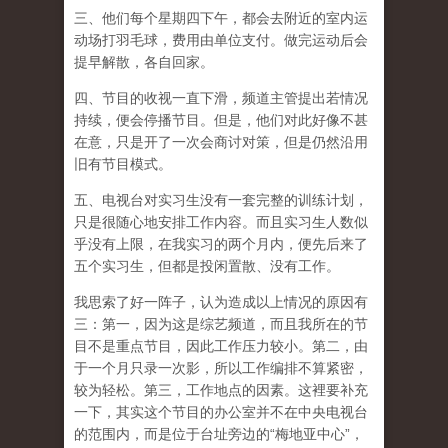
三、他们每个星期四下午，都会去附近的室内运
动场打羽毛球，费用由单位支付。做完运动后会
提早解散，各自回家。
四、节目的收视一直下滑，频道主管提出若情况
持续，便会停播节目。但是，他们对此好像不甚
在意，只是开了一次会商讨对策，但是仍然沿用
旧有节目模式。
五、电视台对实习生没有一套完整的训练计划，
只是很随心地安排工作内容。而且实习生人数似
乎没有上限，在我实习的两个月内，便先后来了
五个实习生，但都是投闲置散、没有工作。
我思索了好一阵子，认为造成以上情况的原因有
三：第一，因为这是综艺频道，而且我所在的节
目不是重点节目，因此工作压力较小。第二，由
于一个月只录一次影，所以工作编排不算紧密，
较为轻松。第三，工作地点的因素。这裡要补充
一下，其实这个节目的办公室并不在中央电视台
的范围内，而是位于台址旁边的“梅地亚中心”，