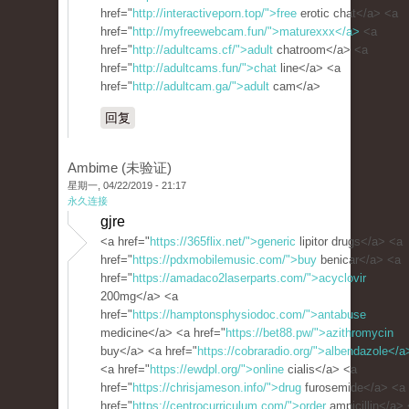
href="
http://interactiveporn.top/">free
erotic chat</a> <a
href="
http://myfreewebcam.fun/">maturexxx</a>
<a
href="
http://adultcams.cf/">adult
chatroom</a> <a
href="
http://adultcams.fun/">chat
line</a> <a
href="
http://adultcam.ga/">adult
cam</a>
回复
Ambime (未验证)
星期一, 04/22/2019 - 21:17
永久连接
gjre
<a href="
https://365flix.net/">generic
lipitor drugs</a> <a
href="
https://pdxmobilemusic.com/">buy
benicar</a> <a
href="
https://amadaco2laserparts.com/">acyclovir
200mg</a> <a
href="
https://hamptonsphysiodoc.com/">antabuse
medicine</a> <a href="
https://bet88.pw/">azithromycin
buy</a> <a href="
https://cobraradio.org/">albendazole</a
<a href="
https://ewdpl.org/">online
cialis</a> <a
href="
https://chrisjameson.info/">drug
furosemide</a> <a
href="
https://centrocurriculum.com/">order
ampicillin</a>