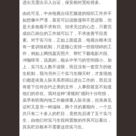
进出无需出示入台证，保安相对宽松得多。
由此可见，中央电视台综艺频道的组织工作并不
如想像中严谨，甚至可以说散漫和不思进取，但
是大多抱着不求有功、但求无过的心态，只要完
成自己岗位的工作就可以了，不求改善节目质
素。对于实习生，正如上面提及，电视台根本没
有一套训练机制，只是随心安排一些很琐碎的工
作，例如上网找嘉宾照片、帮忙下载电影片段、
冲咖啡等，说真的，能从中学习的空间很小。加
上，实习生人数不设限，而且没有一套官方的收
生机制，我与另外三个实习生聊天时，才发现他
们都是依靠人际关系而得以进台工作的，而且没
有签下任何合约之类的文件，人事部甚至不知道
他们的存在。我对这种“潜规则”感到十分吃惊，
虽早有听闻内地工作极倚重人际关係，但亲身见
证时又是另一种滋味，两个月的暑期内，一个总
共只有二十多人的栏目，竟然先后请了五个实习
生，由他们对实习生投闲置散的作风可以看出，
其实栏目根本不需要这些实习生。