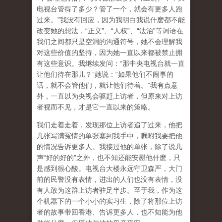
电视台管得了多少？管了一个，就会有更多人跑
过来。”我没有回应，因为我明白我说什麽都不能
改变她的想法，“正义”、“人权”、“法治”等词语在
我们之间都只是空洞的沟通符号，她不会理解我
对这些价值的坚持，因为她一直以来都被禁止拥
有这些意识。我继续发问：“那中央电视台就一直
让他们待在那儿？”她说：“如果他们不闹事的
话，就不会管他们，就让他们待着。”我有点意
外，一直以为央视会驱赶上访者，但原来对上访
者视而不见，才是它一直以来的策略。
我们走着走着，发现那位上访者追了过来，他把
几张写满冤情的单张塞到我手中，嘱咐我要把他
的情况告诉更多人。我接过他的单张，除了说几
声“好的好的”之外，也不知还能安慰他什麽，只
是感到很心酸。电视台大楼永远守卫森严，大门
前的民警没有表情，进出的人们也没有表情，没
有人敢为这群上访者驻足半步。至于我，作为这
个机器下的一个小小的实习生，除了将那位上访
者的故事带回香港、告诉更多人，也不知能为他