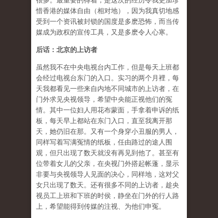
很多。最重要的得着，是这次的经历令我更加珍
惜香港的媒体自由（相对地），因为我真切地感
受到一个资讯被封锁的国度是多麽恐怖，而当传
媒成为政权的宣传工具，又是多麽令人心寒。
后话：北京的上访者
虽然我不在中央电视台内工作，但是每天上班都
会经过电视台东门的入口。实习的两个月裡，每
天我都看见一些来自内地不同城市的上访者，在
门外求见央视领导，希望中央能正视他们的冤
情。其中一位妇人用花布蒙面，手拿着申诉的纸
板，每天早上都站在东门入口，直至我离开那
天，她仍旧在那。又有一个身穿小丑服的男人，
同样写着写满冤情的纸板，任由路过的途人围
观，但只出现了数天就没有再见到他了。甚至有
位带着女儿的父亲，在央视门外搭起帐蓬，显示
非要与央视领导人见面的决心，同样地，这对父
女只出现了数天。还有很多不同的上访者，趁央
视员工上班和下班的时侯，静坐在门外的行人路
上，希望能得到传媒的注视、为他们申冤。