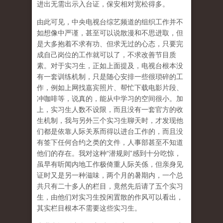
进出无需出示入台证，保安相对宽松得多。
由此可见，中央电视台综艺频道的组织工作并不
如想像中严谨，甚至可以说散漫和不思进取，但
是大多抱着不求有功、但求无过的心态，只要完
成自己岗位的工作就可以了，不求改善节目质
素。对于实习生，正如上面提及，电视台根本没
有一套训练机制，只是随心安排一些很琐碎的工
作，例如上网找嘉宾照片、帮忙下载电影片段、
冲咖啡等，说真的，能从中学习的空间很小。加
上，实习生人数不设限，而且没有一套官方的收
生机制，我与另外三个实习生聊天时，才发现他
们都是依靠人际关系而得以进台工作的，而且没
有签下任何合约之类的文件，人事部甚至不知道
他们的存在。我对这种“潜规则”感到十分吃惊，
虽早有听闻内地工作极倚重人际关係，但亲身见
证时又是另一种滋味，两个月的暑期内，一个总
共只有二十多人的栏目，竟然先后请了五个实习
生，由他们对实习生投闲置散的作风可以看出，
其实栏目根本不需要这些实习生。