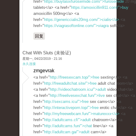
href="
https://buylasixfurosemide.com/">furosemide
20 mg
tablets</a> <a href="
https://amoxicillin911.com/">buy
amoxicillin 500mg</a> <a
href="
https://genericcialis20mg.com/">cialis</a>
<a
href="
https://viagrasoftonline.com/">viagra
soft</a>
回复
Chat With Sluts (未验证)
星期一, 04/22/2019 - 21:16
永久连接
zmgevrak
<a href="
http://freesexcam.top/">free
sexting</a> <a
href="
http://freeadultchat.site/">free
adult chat room</a>
<a href="
http://videochatroom.icu/">adult
video chat</a>
<a href="
http://freelivesexchat.fun/">live
sex chat</a> <a
href="
http://sexcams.icu/">free
sex cams</a> <a
href="
http://interactiveporn.top/">free
erotic chat</a> <a
href="
http://myfreewebcam.fun/">maturexxx</a>
<a
href="
http://adultcams.cf/">adult
chatroom</a> <a
href="
http://adultcams.fun/">chat
line</a> <a
href="
http://adultcam.ga/">adult
cam</a>