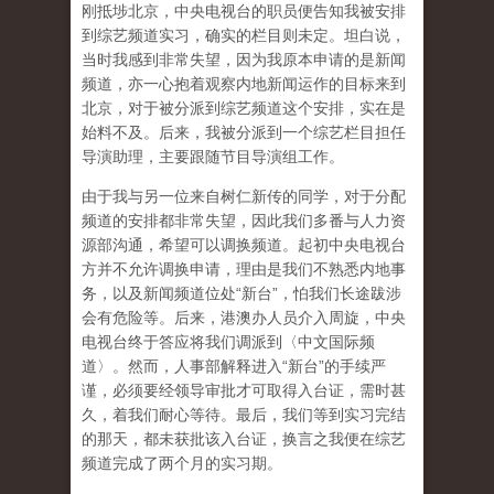
刚抵埗北京，中央电视台的职员便告知我被安排
到综艺频道实习，确实的栏目则未定。坦白说，
当时我感到非常失望，因为我原本申请的是新闻
频道，亦一心抱着观察内地新闻运作的目标来到
北京，对于被分派到综艺频道这个安排，实在是
始料不及。后来，我被分派到一个综艺栏目担任
导演助理，主要跟随节目导演组工作。
由于我与另一位来自树仁新传的同学，对于分配
频道的安排都非常失望，因此我们多番与人力资
源部沟通，希望可以调换频道。起初中央电视台
方并不允许调换申请，理由是我们不熟悉内地事
务，以及新闻频道位处“新台”，怕我们长途跋涉
会有危险等。后来，港澳办人员介入周旋，中央
电视台终于答应将我们调派到〈中文国际频
道〉。然而，人事部解释进入“新台”的手续严
谨，必须要经领导审批才可取得入台证，需时甚
久，着我们耐心等待。最后，我们等到实习完结
的那天，都未获批该入台证，换言之我便在综艺
频道完成了两个月的实习期。