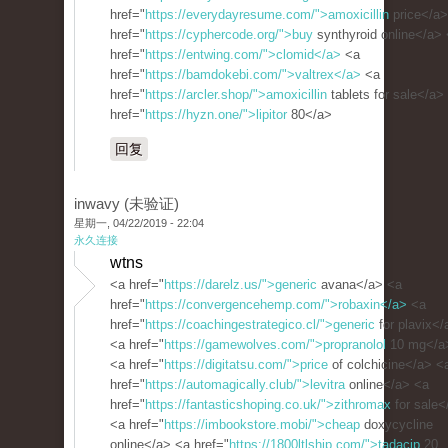
href="
https://everydayresume.com/">amoxicillin
price</a>
href="
https://cyphercode.org/">buy
synthyroid online</a>
href="
https://entwing.com/">clomid</a>
<a
href="
https://bamdokebi.com/">valtrex</a>
<a
href="
https://arcler.shop/">amoxicillin
tablets for sale</a>
href="
https://hyzn.one/">lipitor
80</a>
回复
inwavy (未验证)
星期一, 04/22/2019 - 22:04
永久连接
wtns
<a href="
https://darelz.us/">generic
avana</a> <a
href="
https://convergencehemp.com/">robaxin</a>
<a
href="
https://coachingestrategico.cl/">generic
for plavix</
<a href="
https://gamewolves.com/">propranolol
10 mg</a
<a href="
https://digitatsu.com/">price
of colchicine</a> <
href="
https://automagically.club/">levitra
online</a> <a
href="
https://fantasticshoping.co.uk/">zithromax
for sale<
<a href="
https://imbookstore.mobi/">cheap
doxycycline
online</a> <a href="
https://1800ltlship.com/">tadacip
20