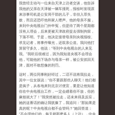
我曾经主动与一位来自天津上访者交谈，他告诉
我他的父亲在天津被一辆车撞死，报桉时发现原
来涉事司机是公安局干部的儿子，非但入罪失
败，而且还恐吓他和家人噤声。他的母亲不服，
来到中央电视台门外申冤，但是待了两个星期都
没有人理会，后来更被天津政府捉去强制拘留，
下落不明。于是，他决定接替母亲到央视报桉、
求见记者，将事件曝光，还双亲公道。我问他打
算留守多久，他说：“等到中央电视台的人来见
我。”我听后很难过，因为我知道央视不会理会
他，可能他的下场亦与母亲一样，被公安抓回天
津，面对不敢想像的刑罚。
这时，两位同事刚好经过，二话不说将我拉走，
其中一位女孩说：“你不要跟那些人聊天！他们都
是疯子，从各地来到北京讨便宜，要是让他知道
你在中央电视台工作，一定会纒着你不放，你的
麻烦就大了！”我突然被拉走，还未来得及反应，
她的这番话的确让我犹豫了，我追问：“那如果是
真的呢？中央电视台都不会管吗？”她回答道：
“不会理他们的，每天都那麽多人（上访），中央