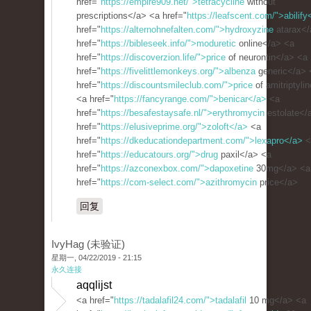
href="
https://empire909.net/">tetracycline
without
prescriptions</a> <a href="
https://leafscent.com/">abilify
href="
https://alternohnefalten.com/">hydroxyzine
atarax</
href="
https://bibleseek.info/">moduretic
online</a> <a
href="
https://discoverzion.life/">price
of neurontin</a> <a
href="
https://fivelittlemonkeys.org/">albenza
generic</a> 
href="
https://discountsmileclub.com/">price
of amitriptyli
<a href="
https://fancyrange.com/">benicar</a>
<a
href="
https://besafestaysafe.nl/">erythromycin
estolate</
href="
https://elusiveprime.org/">zoloft</a>
<a
href="
https://dkeducationdepartment.com/">lexapro</a>
<
href="
https://educatours.org/">drug
paxil</a> <a
href="
https://azconexbox.com/">dapoxetine
30mg</a> <a
href="
https://com-select.com/">azithromycin
price</a>
回复
IvyHag (未验证)
星期一, 04/22/2019 - 21:15
永久连接
aqqlijst
<a href="
https://tadalafil24.com/">tadalafil
10 mg</a> <a