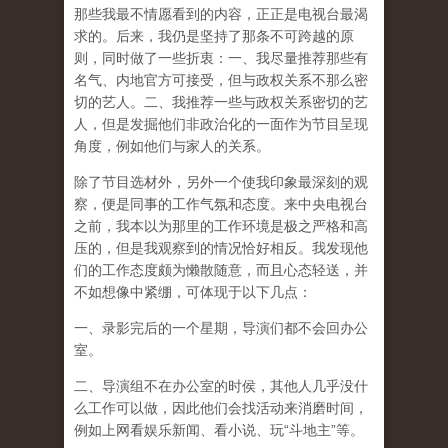
那些我最不情愿看到的内容，正正是电视台最渴
求的。后来，我仍是坚持了那条不可跨越的原
则，同时做了一些折衷：一、我尽量推荐那些有
名气、内地官方可接受，但与政权关系不那么密
切的艺人。二、我推荐一些与政权关系密切的艺
人，但是发掘他们非政治化的一面作为节目呈现
角度，例如他们与家人的关系。
除了节目选材外，另外一个使我印象最深刻的观
察，便是同事的工作气氛和态度。来中央电视台
之前，我本以为那里的工作环境是极之严格和高
压的，但是我观察到的情况恰好相反。我发现他
们的工作态度颇为懒散随意，而且心态轻送，并
不如想像中紧绷，可体现于以下几点：
一、录影完后的一个星期，导演们都不会回办公
室。
二、导演组不在办公室的时侯，其他人几乎没什
么工作可以做，因此他们会找活动来消磨时间，
例如上网看娱乐新闻、看小说、玩“斗地主”等。