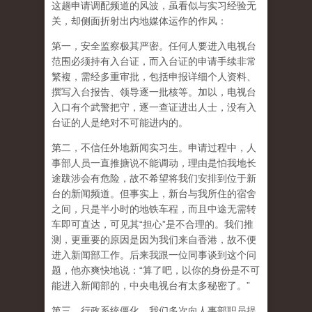
这趟申请调配频道的风波，虽看似与实习经验无
关，却侧面折射出内地媒体运作的作风：
第一，安全监察极其严密。任何人要进入电视台
范围必须持有入台证，而入台证的申请手续非常
繁複，需经多重审批，包括申报详细个人资料、
撰写入台报告、领导逐一批核等。加以，电视台
入口有个武警把守，逐一查证进出人士，没有入
台证的人是绝对不可能进内的。
第二，不信任外地新闻实习生。申请过程中，人
事部人员一直推搪说不能调动，理由是怕我地长
途跋涉会有危险，故不希望将我们安排到位于新
台的新闻频道。但事实上，新台与我所住的宿舍
之间，只是半小时的地铁车程，而且中途无需转
车即可直达，可见其“担心”是不合理的。我们推
测，更重要的原因是因为我们来自香港，故不便
进入新闻部工作。后来我跟一位同事谈到这个问
题，他亦爽快地说：“算了吧，以你的身份是不可
能进入新闻部的，中央电视台有太多秘密了。”
第三，行政系统僵化。我们多次向人事部职员提