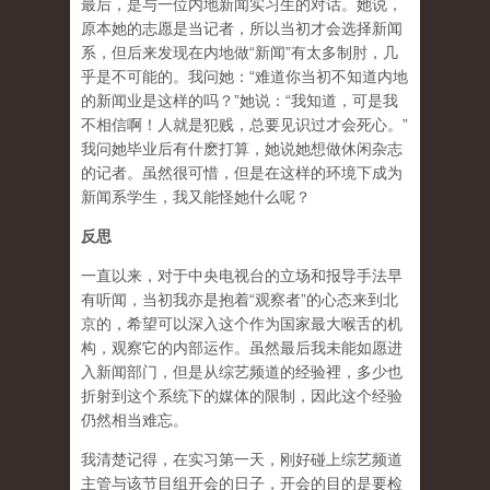
最后，是与一位内地新闻实习生的对话。她说，
原本她的志愿是当记者，所以当初才会选择新闻
系，但后来发现在内地做“新闻”有太多制肘，几
乎是不可能的。我问她：“难道你当初不知道内地
的新闻业是这样的吗？”她说：“我知道，可是我
不相信啊！人就是犯贱，总要见识过才会死心。”
我问她毕业后有什麽打算，她说她想做休闲杂志
的记者。虽然很可惜，但是在这样的环境下成为
新闻系学生，我又能怪她什么呢？
反思
一直以来，对于中央电视台的立场和报导手法早
有听闻，当初我亦是抱着“观察者”的心态来到北
京的，希望可以深入这个作为国家最大喉舌的机
构，观察它的内部运作。虽然最后我未能如愿进
入新闻部门，但是从综艺频道的经验裡，多少也
折射到这个系统下的媒体的限制，因此这个经验
仍然相当难忘。
我清楚记得，在实习第一天，刚好碰上综艺频道
主管与该节目组开会的日子，开会的目的是要检