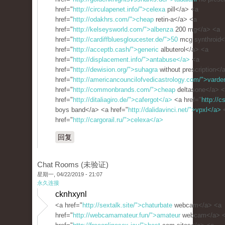
href="
http://circulapenet.info/">celexa
pill</a> <a
href="
http://odakhrs.com/">cheap
retin-a</a> <a
href="
http://kelseysworld.com/">albenza
200 mg</a> <a
href="
http://cardiffbluesgloucester.de/">50
mcg synthroid<
href="
http://acceptb.cash/">generic
albuterol</a> <a
href="
http://displacement.info/">antabuse</a>
<a
href="
http://dewision.org/">suhagra
without prescription</
href="
http://americancouncilofvedicastrology.com/">varde
href="
http://commonbrands.com/">cheap
deltasone</a> 
href="
http://ditaliagiro.de/">cafergot</a>
<a href="
http://c
boys band</a> <a href="
http://dalidavinci.net/">vpxl</a>
href="
http://cargorail.ru/">celexa</a>
回复
Chat Rooms (未验证)
星期一, 04/22/2019 - 21:07
永久连接
cknhxynl
<a href="
http://sextalk.site/">chaturbate
webcam</a> <a
href="
http://webcamamateur.fun/">amateur
webcam</a> 