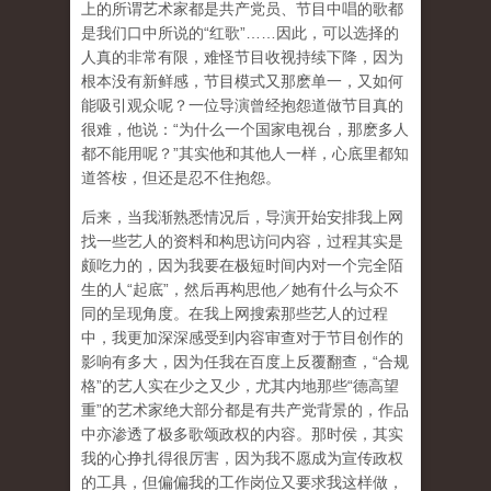
上的所谓艺术家都是共产党员、节目中唱的歌都
是我们口中所说的“红歌”……因此，可以选择的
人真的非常有限，难怪节目收视持续下降，因为
根本没有新鲜感，节目模式又那麽单一，又如何
能吸引观众呢？一位导演曾经抱怨道做节目真的
很难，他说：“为什么一个国家电视台，那麽多人
都不能用呢？”其实他和其他人一样，心底里都知
道答桉，但还是忍不住抱怨。
后来，当我渐熟悉情况后，导演开始安排我上网
找一些艺人的资料和构思访问内容，过程其实是
颇吃力的，因为我要在极短时间内对一个完全陌
生的人“起底”，然后再构思他／她有什么与众不
同的呈现角度。在我上网搜索那些艺人的过程
中，我更加深深感受到内容审查对于节目创作的
影响有多大，因为任我在百度上反覆翻查，“合规
格”的艺人实在少之又少，尤其内地那些“德高望
重”的艺术家绝大部分都是有共产党背景的，作品
中亦渗透了极多歌颂政权的内容。那时侯，其实
我的心挣扎得很厉害，因为我不愿成为宣传政权
的工具，但偏偏我的工作岗位又要求我这样做，