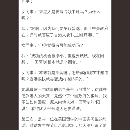
的事：
女同事：“香港人是要搞占领中环吗？为什么
呢？”
我：“对啊，因为我们要争取普选，而且中央政府
在回归时就答应了香港人要‘民主回归’嘛。”
女同事：“但你觉得有可能成功吗？”
我：“成功的机会很渺小，但也要试试。现在回
想，‘一国两制’根本就是个圈套。”
女同事：“本来就是圈套嘛，怎麽你们现在才知道
呢？香港很快就会变成内地那样的。”
她说最后一句话事的语气是带点可惜的，彷彿在
感叹港人的天真，竟然中了中国政府的骗局。我
不知如何回应，原来内地人对一国两制的“阳
谋”，看得比大部分港人还要通透。
第三次，是与一位在美国留学的中国实习生的对
话。对话发生在节目录影现场，那天刚巧请了两