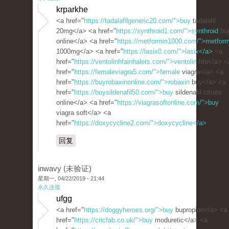
krparkhe
<a href="
https://tadalafilgeneric20.com/">buy
tadalafil
20mg</a> <a href="
https://synthroid1.com/">synthroid
bu
online</a> <a href="
https://metformin1000.com/">metform
1000mg</a> <a href="
https://lasix0.com/">lasix</a>
<a
href="
https://ventolinhfainhalers.com/">ventolin
hfa</a> <
href="
https://femaleviagra5.com/">female
viagra</a> <a
href="
https://buyrobaxinonline.com/">robaxin
buy</a> <a
href="
https://buysildenafil50.com/">buy
sildenafil citrate
online</a> <a href="
https://viagrasoftonline.com/">buy
viagra soft</a> <a
href="
https://doxycycline2.com/">doxycycline</a>
回复
inwavy (未验证)
星期一, 04/22/2019 - 21:44
永久连接
ufgg
<a href="
https://doggyheroes.org/">buy
bupropion</a> <a
href="
https://cricfab.co.uk/">buy
moduretic</a> <a