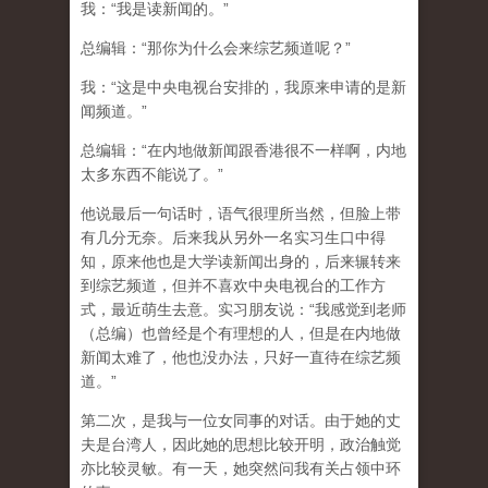
我：“我是读新闻的。”
总编辑：“那你为什么会来综艺频道呢？”
我：“这是中央电视台安排的，我原来申请的是新
闻频道。”
总编辑：“在内地做新闻跟香港很不一样啊，内地
太多东西不能说了。”
他说最后一句话时，语气很理所当然，但脸上带
有几分无奈。后来我从另外一名实习生口中得
知，原来他也是大学读新闻出身的，后来辗转来
到综艺频道，但并不喜欢中央电视台的工作方
式，最近萌生去意。实习朋友说：“我感觉到老师
（总编）也曾经是个有理想的人，但是在内地做
新闻太难了，他也没办法，只好一直待在综艺频
道。”
第二次，是我与一位女同事的对话。由于她的丈
夫是台湾人，因此她的思想比较开明，政治触觉
亦比较灵敏。有一天，她突然问我有关占领中环