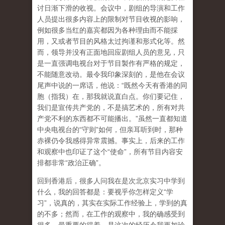
讨日渐下滑的收视。会议中，剧组的导演和工作
人员提出很多内容上的限制对节目收视的影响，
例如很多当红的嘉宾都因为各种理由而不能採
用，又或者节目的风格太过拘谨和形式化等。然
而，领导并没有正面地回应剧组人员的意见，只
是一直强调电视台对于节目製作有严格的规定，
不能随意改动。最令我印象深刻的，是他在会议
尾声中说的一席话，他说：“既然今天有香港的同
胞（指我）在，那我就说直白点。你们要记住，
我们是宣传共产党的，不是搞艺术的，所有对共
产党不利的东西都不可能播出。”虽然一直都知道
中央电视台的“守则”如何，但亲耳听到时，那种
赤裸仍令我感得异常震撼。事实上，后来的工作
和观察中也印证了这个“使命”，所有节目内容安
排都非常“政治正确”。
回到香港后，很多人问我在是次北京实习中学到
什么，我的回答都是：要视乎你怎样定义“学
习”，说真的，其实在实际工作经验上，学到的真
的不多；然而，在工作的观察中，我的确感受到