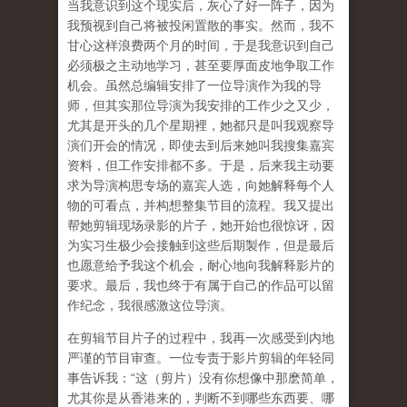
当我意识到这个现实后，灰心了好一阵子，因为
我预视到自己将被投闲置散的事实。然而，我不
甘心这样浪费两个月的时间，于是我意识到自己
必须极之主动地学习，甚至要厚面皮地争取工作
机会。虽然总编辑安排了一位导演作为我的导
师，但其实那位导演为我安排的工作少之又少，
尤其是开头的几个星期裡，她都只是叫我观察导
演们开会的情况，即使去到后来她叫我搜集嘉宾
资料，但工作安排都不多。于是，后来我主动要
求为导演构思专场的嘉宾人选，向她解释每个人
物的可看点，并构想整集节目的流程。我又提出
帮她剪辑现场录影的片子，她开始也很惊讶，因
为实习生极少会接触到这些后期製作，但是最后
也愿意给予我这个机会，耐心地向我解释影片的
要求。最后，我也终于有属于自己的作品可以留
作纪念，我很感激这位导演。
在剪辑节目片子的过程中，我再一次感受到内地
严谨的节目审查。一位专责于影片剪辑的年轻同
事告诉我：“这（剪片）没有你想像中那麽简单，
尤其你是从香港来的，判断不到哪些东西要、哪