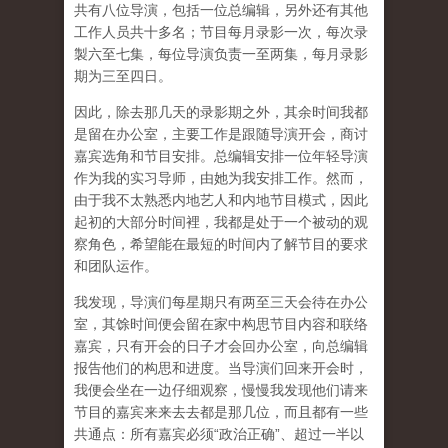
共有八位导演，包括一位总编辑，另外还有其他
工作人员共十多名；节目每月录影一次，每次录
製六至七集，每位导演负责一至两集，每月录影
期为三至四日。
因此，除去那几天的录影期之外，其余时间我都
是留在办公室，主要工作是跟随导演开会，商讨
嘉宾选角和节目安排。总编辑安排一位年轻导演
作为我的实习导师，由她为我安排工作。然而，
由于我不太熟悉内地艺人和内地节目模式，因此
起初的大部分时间裡，我都是处于一个被动的观
察角色，希望能在最短的时间内了解节目的要求
和团队运作。
我发现，导演们每星期只有两至三天会待在办公
室，其馀时间便会留在家中构思节目内容和联络
嘉宾，只有开会的日子才会回办公室，向总编辑
报告他们的构思和进度。当导演们回来开会时，
我便会坐在一边仔细观察，慢慢我发现他们请来
节目的嘉宾来来去去都是那几位，而且都有一些
共通点：所有嘉宾必须“政治正确”、超过一半以