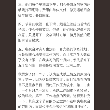
三、他们每个星期四下午，都会去附近的室内运
动场打羽毛球，费用由单位支付。做完运动后会
提早解散，各自回家。
四、节目的收视一直下滑，频道主管提出若情况
持续，便会停播节目。但是，他们对此好像不甚
在意，只是开了一次会商讨对策，但是仍然沿用
旧有节目模式。
五、电视台对实习生没有一套完整的训练计划，
只是很随心地安排工作内容。而且实习生人数似
乎没有上限，在我实习的两个月内，便先后来了
五个实习生，但都是投闲置散、没有工作。
我思索了好一阵子，认为造成以上情况的原因有
三：第一，因为这是综艺频道，而且我所在的节
目不是重点节目，因此工作压力较小。第二，由
于一个月只录一次影，所以工作编排不算紧密，
较为轻松。第三，工作地点的因素。这裡要补充
一下，其实这个节目的办公室并不在中央电视台
的范围内，而是位于台址旁边的“梅地亚中心”，