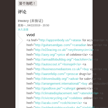
冒个泡吧！
评论
inwavy (未验证)
星期一, 04/22/2019 - 20:50
永久连接
vvod
<a href="
http://appzenbody.us/">atarax
for eczema</a> <
href="
http://guitarsandgas.com/">canadian
levitra</a> <a
href="
http://e15racing.co.uk/">erythromycin</a>
<a
href="
http://aory.org/">price
of celebrex</a> <a
href="
http://armadillobulldog.org/">baclofen</a>
<a
href="
http://autoscout.ir/">lisinopril</a>
<a
href="
http://businessmediastore.co.uk/">buy
vpxl</a> <a
href="
http://aaronfelip.com/">proscar
drug</a> <a
href="
http://driversbuddy.org/">advair
for sale</a> <a
href="
http://arrangement.international/">buy
albendazole<
href="
http://goodlove.pe/">cafergot
generic</a> <a
href="
http://climatedisplacement.net/">atenolol</a>
<a
href="
http://civicrecycling.ca/">celebrex
online</a> <a
href="
http://azalu.com/">colchicine</a>
<a
href="
http://goldenknightsvssharks.de/">tadalafil
no prescr