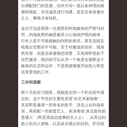
出调配部门的意愿，但对方却一直以各种理由推
塘和拖延，并没诚意进行沟通。直至后来港澳办
介入，事情才有转机。
这次可说是我第一次感受到内地媒体的严密与封
闭，内地政府的确是极其小心地保护国内媒体，
行外人是不可能接触到内部的资讯，甚至连踏足
电视台范围亦不可能。至于对频道的安排，我虽
然失望，但是后来慢慢想清楚，又觉得即使处于
综艺频道，我仍然可以从另一个角度去观察这个
媒体的生态和运作，于是我便慢慢开始投入和尝
试享受我的工作。
工作和观察
两个月的实习期里，我都是在同一个栏目组中渡
过的。这个节目的主要性质是“向艺术家致敬”，
其实即是邀请一些有名的歌手、演员上台到场表
演，再搭配一些新晋艺人、表演者或“具启发性的
普通人”（即是某励志故事的主人公），从而达到
新人向旧人致敬，以及娱乐观众的目的。栏目组