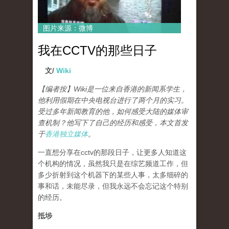
图片来源：微博
我在CCTV的那些日子
文/
Wiki
【编者按】Wiki是一位来自香港的新闻系学生，
他利用假期在中央电视台进行了两个月的实习。
受过多年新闻教育的他，如何感受大陆的媒体审
查机制？他写下了自己的经历和感受，本文首发
于
香港独立媒体
。
一直想分享在cctv的那段日子，让更多人知道这
个机构的情况，虽然我只是在综艺频道工作，但
多少折射到这个机器下的某些人事，太多细碎的
事和话，未能尽录，但我永远不会忘记这个特别
的经历。
抵埗