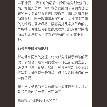
些不能要。”听了他的话后，我怀着战战兢兢的心
情开始投入剪片，幸好我剪的那期节目的内容比
较轻松，嘉宾的背景也比较简单，因此剪辑过程
尚算顺利。唯一教我印象深刻的，是导演看了我
的初稿后，要求我将一段嘉宾提及辛亥革命的说
辞剪掉，可能任何有推翻政权意识的东西对内地
而言都太过敏感，连国父带领的“革命”亦不例
外。
我与同事的对话数则
我与北京同事的交流，绝大部分停留于闲聊的层
次，例如他们经常问我香港有什么必去的景点、
必吃的地道小食等。然而，有几次的对话令我记
忆深刻，虽然都十分简短，但足以反映他们的一
些价值观。
第一次，是我与栏目总编辑的极简短谈话，那天
是我工作的第一天，对话如下：
总编辑：“你是读什么的？”