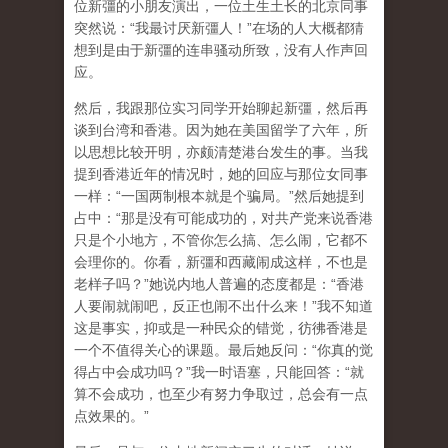
位新彊的小朋友演出，一位土生土长的北京同事
突然说：“我最讨厌新彊人！”在场的人大概都猜
想到是由于新彊的连串骚动所致，没有人作声回
应。
然后，我跟那位实习同学开始聊起新彊，然后再
谈到台湾和香港。因为她在美国留学了六年，所
以思想比较开明，亦颇清楚港台发生的事。当我
提到香港近年的情况时，她的回应与那位女同事
一样：“一国两制根本就是个骗局。”然后她提到
占中：“那是没有可能成功的，对共产党来说香港
只是个小地方，不管你怎么搞、怎么闹，它都不
会理你的。你看，新彊和西藏闹成这样，不也是
老样子吗？”她说内地人普遍的态度都是：“香港
人要闹就闹吧，反正也闹不出什么来！”我不知道
这是事实，抑或是一种民众的错觉，彷彿香港是
一个不值得关心的课题。最后她反问：“你真的觉
得占中会成功吗？”我一时语塞，只能回答：“就
算不会成功，也至少有努力争取过，总会有一点
点效果的。”