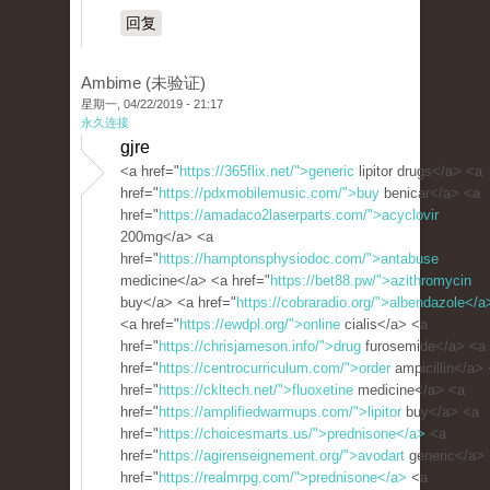
回复
Ambime (未验证)
星期一, 04/22/2019 - 21:17
永久连接
gjre
<a href="
https://365flix.net/">generic
lipitor drugs</a> <a
href="
https://pdxmobilemusic.com/">buy
benicar</a> <a
href="
https://amadaco2laserparts.com/">acyclovir
200mg</a> <a
href="
https://hamptonsphysiodoc.com/">antabuse
medicine</a> <a href="
https://bet88.pw/">azithromycin
buy</a> <a href="
https://cobraradio.org/">albendazole</a
<a href="
https://ewdpl.org/">online
cialis</a> <a
href="
https://chrisjameson.info/">drug
furosemide</a> <a
href="
https://centrocurriculum.com/">order
ampicillin</a>
href="
https://ckltech.net/">fluoxetine
medicine</a> <a
href="
https://amplifiedwarmups.com/">lipitor
buy</a> <a
href="
https://choicesmarts.us/">prednisone</a>
<a
href="
https://agirenseignement.org/">avodart
generic</a>
href="
https://realmrpg.com/">prednisone</a>
<a