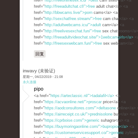
href="
http://freeonlinesex.icu/">best
cam sites</a> <a
href="
http://freeadultchat.cf/">free
adult chat</a> <a
href="
http://bbwcams.live/">porn
cams</a> <a
href="
http://sexchatfree.stream/">free
cam chat</a> <a
href="
http://adultwebcams.icu/">adult
cam</a> <a
href="
http://freelivesexchat.fun/">free
sex chat rooms</a>
href="
http://freeadultvideochat.site/">1webcamgirls</a>
<
href="
http://freesexwebcam.fun/">free
sex webcam</a>
回复
inwavy (未验证)
星期一, 04/22/2019 - 21:08
永久连接
pipo
<a href="
https://arteclassic.nl/">tadalafil</a>
<a
href="
https://acvaonline.net/">proscar
price</a> <a
href="
https://aodconsultores.com/">deltasone
online</a> 
href="
https://airreceipt.co.uk/">prednisolone
buy</a> <a
href="
https://cprboise.com/">generic
suhagra</a> <a
href="
https://buymoringaonline.com/">bupropion</a>
<a
href="
https://customerservicesupport.co/">generic
zyban<