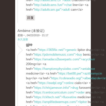
href="
http://adultcams.cf/">adult
chatroom</a> <a
href="
http://adultcams.fun/">chat
line</a> <a
href="
http://adultcam.ga/">adult
cam</a>
回复
Ambime (未验证)
星期一, 04/22/2019 - 21:17
永久连接
gjre
<a href="
https://365flix.net/">generic
lipitor drugs</a> <a
href="
https://pdxmobilemusic.com/">buy
benicar</a> <a
href="
https://amadaco2laserparts.com/">acyclovir
200mg</a> <a
href="
https://hamptonsphysiodoc.com/">antabuse
medicine</a> <a href="
https://bet88.pw/">azithromycin
buy</a> <a href="
https://cobraradio.org/">albendazole</a
<a href="
https://ewdpl.org/">online
cialis</a> <a
href="
https://chrisjameson.info/">drug
furosemide</a> <a
href="
https://centrocurriculum.com/">order
ampicillin</a>
href="
https://ckltech.net/">fluoxetine
medicine</a> <a
href="
https://amplifiedwarmups.com/">lipitor
buy</a> <a