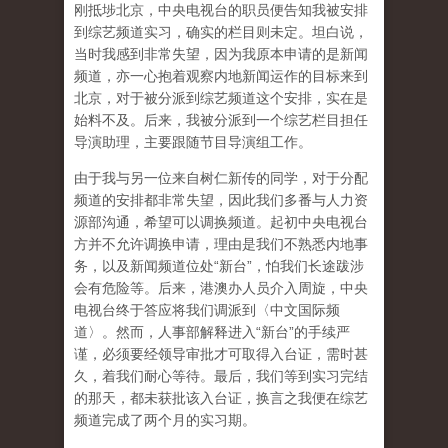
刚抵埗北京，中央电视台的职员便告知我被安排
到综艺频道实习，确实的栏目则未定。坦白说，
当时我感到非常失望，因为我原本申请的是新闻
频道，亦一心抱着观察内地新闻运作的目标来到
北京，对于被分派到综艺频道这个安排，实在是
始料不及。后来，我被分派到一个综艺栏目担任
导演助理，主要跟随节目导演组工作。
由于我与另一位来自树仁新传的同学，对于分配
频道的安排都非常失望，因此我们多番与人力资
源部沟通，希望可以调换频道。起初中央电视台
方并不允许调换申请，理由是我们不熟悉内地事
务，以及新闻频道位处“新台”，怕我们长途跋涉
会有危险等。后来，港澳办人员介入周旋，中央
电视台终于答应将我们调派到〈中文国际频
道〉。然而，人事部解释进入“新台”的手续严
谨，必须要经领导审批才可取得入台证，需时甚
久，着我们耐心等待。最后，我们等到实习完结
的那天，都未获批该入台证，换言之我便在综艺
频道完成了两个月的实习期。