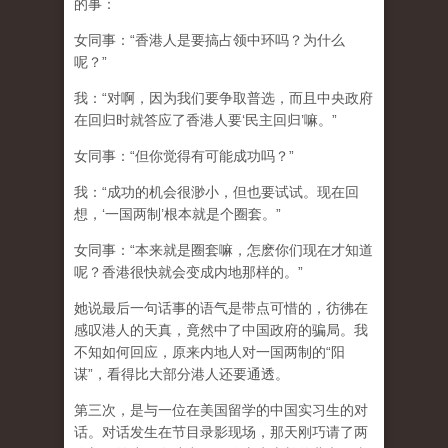
的事：
女同事：“香港人是要搞占领中环吗？为什么
呢？”
我：“对啊，因为我们要争取普选，而且中央政府
在回归时就答应了香港人要‘民主回归’嘛。”
女同事：“但你觉得有可能成功吗？”
我：“成功的机会很渺小，但也要试试。现在回
想，‘一国两制’根本就是个圈套。”
女同事：“本来就是圈套嘛，怎麽你们现在才知道
呢？香港很快就会变成内地那样的。”
她说最后一句话事的语气是带点可惜的，彷彿在
感叹港人的天真，竟然中了中国政府的骗局。我
不知如何回应，原来内地人对一国两制的“阳
谋”，看得比大部分港人还要通透。
第三次，是与一位在美国留学的中国实习生的对
话。对话发生在节目录影现场，那天刚巧请了两