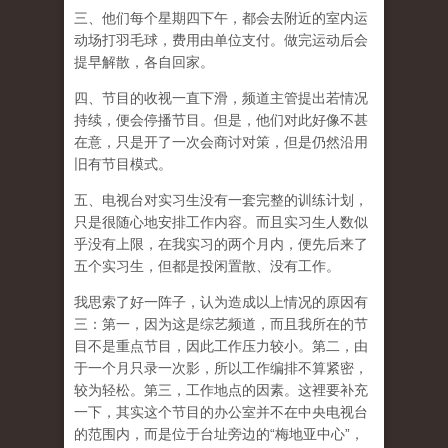
三、他们每个星期四下午，都会去附近的室内运
动场打羽毛球，费用由单位支付。做完运动后会
提早解散，各自回家。
四、节目的收视一直下滑，频道主管提出若情况
持续，便会停播节目。但是，他们对此好像不甚
在意，只是开了一次会商讨对策，但是仍然沿用
旧有节目模式。
五、电视台对实习生没有一套完整的训练计划，
只是很随心地安排工作内容。而且实习生人数似
乎没有上限，在我实习的两个月内，便先后来了
五个实习生，但都是投闲置散、没有工作。
我思索了好一阵子，认为造成以上情况的原因有
三：第一，因为这是综艺频道，而且我所在的节
目不是重点节目，因此工作压力较小。第二，由
于一个月只录一次影，所以工作编排不算紧密，
较为轻松。第三，工作地点的因素。这裡要补充
一下，其实这个节目的办公室并不在中央电视台
的范围内，而是位于台址旁边的“梅地亚中心”，