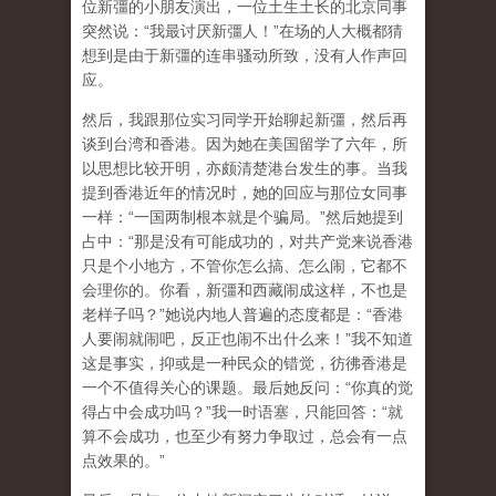
位新彊的小朋友演出，一位土生土长的北京同事
突然说：“我最讨厌新彊人！”在场的人大概都猜
想到是由于新彊的连串骚动所致，没有人作声回
应。
然后，我跟那位实习同学开始聊起新彊，然后再
谈到台湾和香港。因为她在美国留学了六年，所
以思想比较开明，亦颇清楚港台发生的事。当我
提到香港近年的情况时，她的回应与那位女同事
一样：“一国两制根本就是个骗局。”然后她提到
占中：“那是没有可能成功的，对共产党来说香港
只是个小地方，不管你怎么搞、怎么闹，它都不
会理你的。你看，新彊和西藏闹成这样，不也是
老样子吗？”她说内地人普遍的态度都是：“香港
人要闹就闹吧，反正也闹不出什么来！”我不知道
这是事实，抑或是一种民众的错觉，彷彿香港是
一个不值得关心的课题。最后她反问：“你真的觉
得占中会成功吗？”我一时语塞，只能回答：“就
算不会成功，也至少有努力争取过，总会有一点
点效果的。”