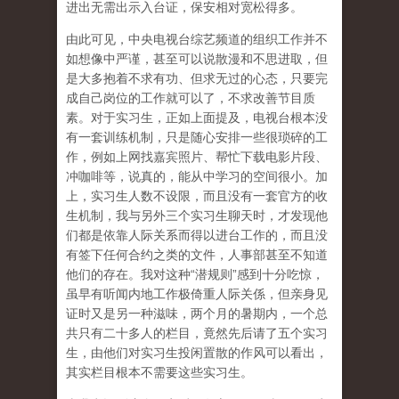
进出无需出示入台证，保安相对宽松得多。
由此可见，中央电视台综艺频道的组织工作并不
如想像中严谨，甚至可以说散漫和不思进取，但
是大多抱着不求有功、但求无过的心态，只要完
成自己岗位的工作就可以了，不求改善节目质
素。对于实习生，正如上面提及，电视台根本没
有一套训练机制，只是随心安排一些很琐碎的工
作，例如上网找嘉宾照片、帮忙下载电影片段、
冲咖啡等，说真的，能从中学习的空间很小。加
上，实习生人数不设限，而且没有一套官方的收
生机制，我与另外三个实习生聊天时，才发现他
们都是依靠人际关系而得以进台工作的，而且没
有签下任何合约之类的文件，人事部甚至不知道
他们的存在。我对这种“潜规则”感到十分吃惊，
虽早有听闻内地工作极倚重人际关係，但亲身见
证时又是另一种滋味，两个月的暑期内，一个总
共只有二十多人的栏目，竟然先后请了五个实习
生，由他们对实习生投闲置散的作风可以看出，
其实栏目根本不需要这些实习生。