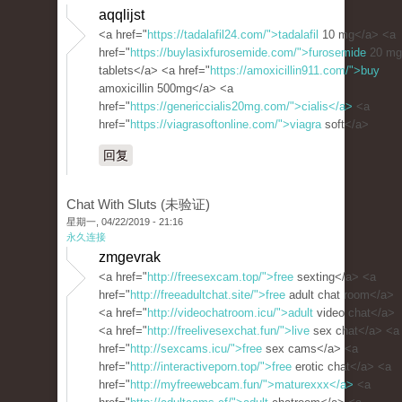
aqqlijst
<a href="
https://tadalafil24.com/">tadalafil
10 mg</a> <a
href="
https://buylasixfurosemide.com/">furosemide
20 mg
tablets</a> <a href="
https://amoxicillin911.com/">buy
amoxicillin 500mg</a> <a
href="
https://genericcialis20mg.com/">cialis</a>
<a
href="
https://viagrasoftonline.com/">viagra
soft</a>
回复
Chat With Sluts (未验证)
星期一, 04/22/2019 - 21:16
永久连接
zmgevrak
<a href="
http://freesexcam.top/">free
sexting</a> <a
href="
http://freeadultchat.site/">free
adult chat room</a>
<a href="
http://videochatroom.icu/">adult
video chat</a>
<a href="
http://freelivesexchat.fun/">live
sex chat</a> <a
href="
http://sexcams.icu/">free
sex cams</a> <a
href="
http://interactiveporn.top/">free
erotic chat</a> <a
href="
http://myfreewebcam.fun/">maturexxx</a>
<a