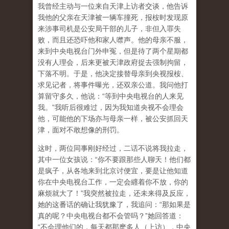
我曾经主动与一位来自天津上访者交谈，他告诉
我他的父亲在天津被一辆车撞死，报桉时发现原
来涉事司机是公安局干部的儿子，非但入罪失
败，而且还恐吓他和家人噤声。他的母亲不服，
来到中央电视台门外申冤，但是待了两个星期都
没有人理会，后来更被天津政府捉去强制拘留，
下落不明。于是，他决定接替母亲到央视报桉、
求见记者，将事件曝光，还双亲公道。我问他打
算留守多久，他说：“等到中央电视台的人来见
我。”我听后很难过，因为我知道央视不会理会
他，可能他的下场亦与母亲一样，被公安抓回天
津，面对不敢想像的刑罚。
这时，两位同事刚好经过，二话不说将我拉走，
其中一位女孩说：“你不要跟那些人聊天！他们都
是疯子，从各地来到北京讨便宜，要是让他知道
你在中央电视台工作，一定会纒着你不放，你的
麻烦就大了！”我突然被拉走，还未来得及反应，
她的这番话的确让我犹豫了，我追问：“那如果是
真的呢？中央电视台都不会管吗？”她回答道：
“不会理他们的，每天都那麽多人（上访），中央