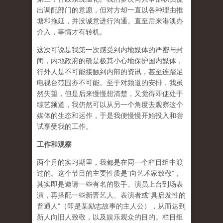
出调配部门的意愿，但对方却一直以各种理由推
塘和拖延，并没诚意进行沟通。直至后来港澳办
介入，事情才有转机。
这次可说是我第一次感受到内地媒体的严密与封
闭，内地政府的确是极其小心地保护国内媒体，
行外人是不可能接触到内部的资讯，甚至连踏足
电视台范围亦不可能。至于对频道的安排，我虽
然失望，但是后来慢慢想清楚，又觉得即使处于
综艺频道，我仍然可以从另一个角度去观察这个
媒体的生态和运作，于是我便慢慢开始投入和尝
试享受我的工作。
工作和观察
两个月的实习期里，我都是在同一个栏目组中渡
过的。这个节目的主要性质是“向艺术家致敬”，
其实即是邀请一些有名的歌手、演员上台到场表
演，再搭配一些新晋艺人、表演者或“具启发性的
普通人”（即是某励志故事的主人公），从而达到
新人向旧人致敬，以及娱乐观众的目的。栏目组