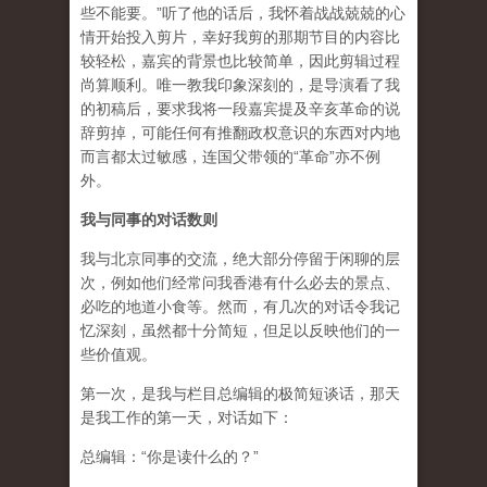
些不能要。”听了他的话后，我怀着战战兢兢的心
情开始投入剪片，幸好我剪的那期节目的内容比
较轻松，嘉宾的背景也比较简单，因此剪辑过程
尚算顺利。唯一教我印象深刻的，是导演看了我
的初稿后，要求我将一段嘉宾提及辛亥革命的说
辞剪掉，可能任何有推翻政权意识的东西对内地
而言都太过敏感，连国父带领的“革命”亦不例
外。
我与同事的对话数则
我与北京同事的交流，绝大部分停留于闲聊的层
次，例如他们经常问我香港有什么必去的景点、
必吃的地道小食等。然而，有几次的对话令我记
忆深刻，虽然都十分简短，但足以反映他们的一
些价值观。
第一次，是我与栏目总编辑的极简短谈话，那天
是我工作的第一天，对话如下：
总编辑：“你是读什么的？”