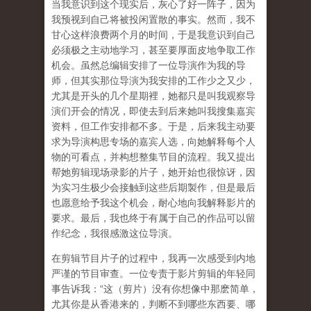
当我意识到这个现实后，灰心了好一阵子，因为
我预视到自己将被投闲置散的事实。然而，我不
甘心这样浪费两个月的时间，于是我意识到自己
必须极之主动地学习，甚至要厚面皮地争取工作
机会。虽然总编辑安排了一位导演作为我的导
师，但其实那位导演为我安排的工作少之又少，
尤其是开头的几个星期裡，她都只是叫我观察导
演们开会的情况，即使去到后来她叫我搜集嘉宾
资料，但工作安排都不多。于是，后来我主动要
求为导演构思专场的嘉宾人选，向她解释每个人
物的可看点，并构想整集节目的流程。我又提出
帮她剪辑现场录影的片子，她开始也很惊讶，因
为实习生极少会接触到这些后期製作，但是最后
也愿意给予我这个机会，耐心地向我解释影片的
要求。最后，我也终于有属于自己的作品可以留
作纪念，我很感激这位导演。
在剪辑节目片子的过程中，我再一次感受到内地
严谨的节目审查。一位专责于影片剪辑的年轻同
事告诉我：“这（剪片）没有你想像中那麽简单，
尤其你是从香港来的，判断不到哪些东西要、哪