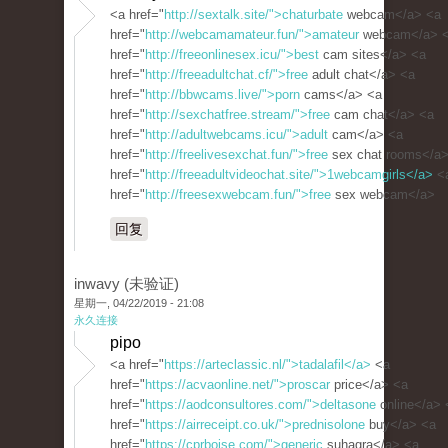
<a href="
http://sextalk.site/">chaturbate
webcam</a> <a
href="
http://webcamamateur.fun/">amateur
webcam</a> 
href="
http://freeonlinesex.icu/">best
cam sites</a> <a
href="
http://freeadultchat.cf/">free
adult chat</a> <a
href="
http://bbwcams.live/">porn
cams</a> <a
href="
http://sexchatfree.stream/">free
cam chat</a> <a
href="
http://adultwebcams.icu/">adult
cam</a> <a
href="
http://freelivesexchat.fun/">free
sex chat rooms</a>
href="
http://freeadultvideochat.site/">1webcamgirls</a>
<
href="
http://freesexwebcam.fun/">free
sex webcam</a>
回复
inwavy (未验证)
星期一, 04/22/2019 - 21:08
永久连接
pipo
<a href="
https://arteclassic.nl/">tadalafil</a>
<a
href="
https://acvaonline.net/">proscar
price</a> <a
href="
https://aodconsultores.com/">deltasone
online</a> 
href="
https://airreceipt.co.uk/">prednisolone
buy</a> <a
href="
https://cprboise.com/">generic
suhagra</a> <a