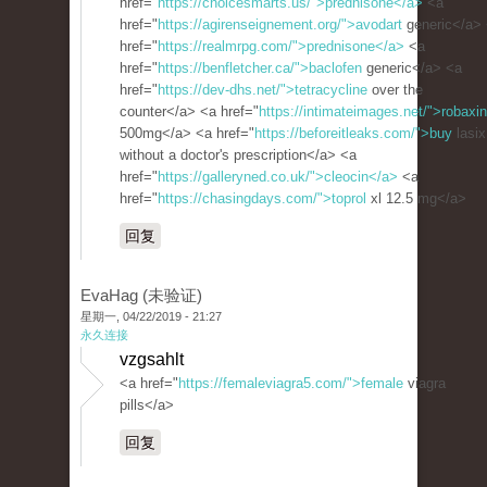
href="
https://choicesmarts.us/">prednisone</a>
<a
href="
https://agirenseignement.org/">avodart
generic</a>
href="
https://realmrpg.com/">prednisone</a>
<a
href="
https://benfletcher.ca/">baclofen
generic</a> <a
href="
https://dev-dhs.net/">tetracycline
over the
counter</a> <a href="
https://intimateimages.net/">robaxin
500mg</a> <a href="
https://beforeitleaks.com/">buy
lasix
without a doctor's prescription</a> <a
href="
https://galleryned.co.uk/">cleocin</a>
<a
href="
https://chasingdays.com/">toprol
xl 12.5 mg</a>
回复
EvaHag (未验证)
星期一, 04/22/2019 - 21:27
永久连接
vzgsahlt
<a href="
https://femaleviagra5.com/">female
viagra
pills</a>
回复