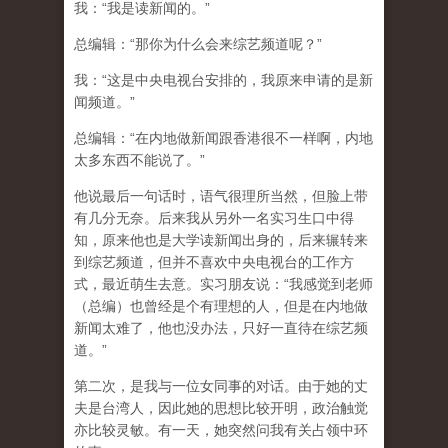
我：“我是读新闻的。”
总编辑：“那你为什么会来综艺频道呢？”
我：“这是中央电视台安排的，我原来申请的是新
闻频道。”
总编辑：“在内地做新闻跟香港很不一样啊，内地
太多东西不能说了。”
他说最后一句话时，语气很理所当然，但脸上带
有几分无奈。后来我从另外一名实习生口中得
知，原来他也是大学读新闻出身的，后来辗转来
到综艺频道，但并不喜欢中央电视台的工作方
式，最近萌生去意。实习朋友说：“我感觉到老师
（总编）也曾经是个有理想的人，但是在内地做
新闻太难了，他也没办法，只好一直待在综艺频
道。”
第二次，是我与一位女同事的对话。由于她的丈
夫是台湾人，因此她的思想比较开明，政治触觉
亦比较灵敏。有一天，她突然问我有关占领中环