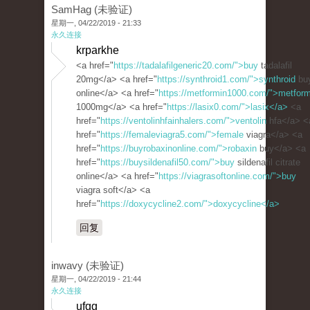
SamHag (未验证)
星期一, 04/22/2019 - 21:33
永久连接
krparkhe
<a href="
https://tadalafilgeneric20.com/">buy
tadalafil
20mg</a> <a href="
https://synthroid1.com/">synthroid
bu
online</a> <a href="
https://metformin1000.com/">metform
1000mg</a> <a href="
https://lasix0.com/">lasix</a>
<a
href="
https://ventolinhfainhalers.com/">ventolin
hfa</a> <
href="
https://femaleviagra5.com/">female
viagra</a> <a
href="
https://buyrobaxinonline.com/">robaxin
buy</a> <a
href="
https://buysildenafil50.com/">buy
sildenafil citrate
online</a> <a href="
https://viagrasoftonline.com/">buy
viagra soft</a> <a
href="
https://doxycycline2.com/">doxycycline</a>
回复
inwavy (未验证)
星期一, 04/22/2019 - 21:44
永久连接
ufgg