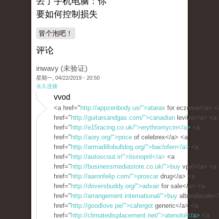
丟了手机电脑：你
要如何控制损失
冒个泡吧！
评论
inwavy (未验证)
星期一, 04/22/2019 - 20:50
永久连接
vvod
<a href="
http://appzenbody.us/">atarax
for eczema</a> <
href="
http://guitarsandgas.com/">canadian
levitra</a> <a
href="
http://e15racing.co.uk/">erythromycin</a>
<a
href="
http://aory.org/">price
of celebrex</a> <a
href="
http://armadillobulldog.org/">baclofen</a>
<a
href="
http://autoscout.ir/">lisinopril</a>
<a
href="
http://businessmediastore.co.uk/">buy
vpxl</a> <a
href="
http://aaronfelip.com/">proscar
drug</a> <a
href="
http://driversbuddy.org/">advair
for sale</a> <a
href="
http://arrangement.international/">buy
albendazole<
href="
http://goodlove.pe/">cafergot
generic</a> <a
href="
http://climatedisplacement.net/">atenolol</a>
<a