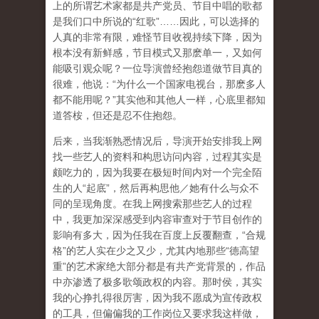
上的所谓艺术家都是共产党员、节目中唱的歌都
是我们口中所说的“红歌”……因此，可以选择的
人真的非常有限，难怪节目收视持续下降，因为
根本没有新鲜感，节目模式又那麽单一，又如何
能吸引观众呢？一位导演曾经抱怨道做节目真的
很难，他说：“为什么一个国家电视台，那麽多人
都不能用呢？”其实他和其他人一样，心底里都知
道答桉，但还是忍不住抱怨。
后来，当我渐熟悉情况后，导演开始安排我上网
找一些艺人的资料和构思访问内容，过程其实是
颇吃力的，因为我要在极短时间内对一个完全陌
生的人“起底”，然后再构思他／她有什么与众不
同的呈现角度。在我上网搜索那些艺人的过程
中，我更加深深感受到内容审查对于节目创作的
影响有多大，因为任我在百度上反覆翻查，“合规
格”的艺人实在少之又少，尤其内地那些“德高望
重”的艺术家绝大部分都是有共产党背景的，作品
中亦渗透了极多歌颂政权的内容。那时侯，其实
我的心挣扎得很厉害，因为我不愿成为宣传政权
的工具，但偏偏我的工作岗位又要求我这样做，