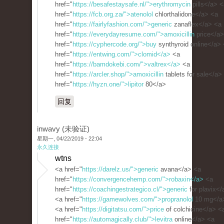
href="
https://besafestaysafe.nl/">erythromycin
pills</a> <
href="
https://fcb.org.za/">atenolol
chlorthalidone</a> <a
href="
https://fairlyfashion.com/">generic
zanaflex</a> <a
href="
https://everydayresume.com/">amoxicillin
price</a>
href="
https://cyphercode.org/">buy
synthyroid online</a>
href="
https://entwing.com/">clomid</a>
<a
href="
https://bamdokebi.com/">valtrex</a>
<a
href="
https://arcler.shop/">amoxicillin
tablets for sale</a>
href="
https://hyzn.one/">lipitor
80</a>
回复
inwavy (未验证)
星期一, 04/22/2019 - 22:04
永久连接
wtns
<a href="
https://darelz.us/">generic
avana</a> <a
href="
https://convergencehemp.com/">robaxin</a>
<a
href="
https://coachingestrategico.cl/">generic
for plavix</
<a href="
https://gamewolves.com/">propranolol
10 mg</a
<a href="
https://digitatsu.com/">price
of colchicine</a> <
href="
https://automagically.club/">levitra
online</a> <a