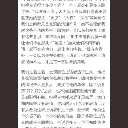
电视台管得了多少？管了一个，就会有更多人跑
过来。”我没有回应，因为我明白我说什麽都不能
改变她的想法，“正义”、“人权”、“法治”等词语在
我们之间都只是空洞的沟通符号，她不会理解我
对这些价值的坚持，因为她一直以来都被禁止拥
有这些意识。我继续发问：“那中央电视台就一直
让他们待在那儿？”她说：“如果他们不闹事的
话，就不会管他们，就让他们待着。”我有点意
外，一直以为央视会驱赶上访者，但原来对上访
者视而不见，才是它一直以来的策略。
我们走着走着，发现那位上访者追了过来，他把
几张写满冤情的单张塞到我手中，嘱咐我要把他
的情况告诉更多人。我接过他的单张，除了说几
声“好的好的”之外，也不知还能安慰他什麽，只
是感到很心酸。电视台大楼永远守卫森严，大门
前的民警没有表情，进出的人们也没有表情，没
有人敢为这群上访者驻足半步。至于我，作为这
个机器下的一个小小的实习生，除了将那位上访
者的故事带回香港、告诉更多人，也不知能为他