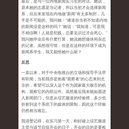
最后，是与一位内地新闻实习生的对话。她说，
原本她的志愿是当记者，所以当初才会选择新闻
系，但后来发现在内地做“新闻”有太多制肘，几
乎是不可能的。我问她：“难道你当初不知道内地
的新闻业是这样的吗？”她说：“我知道，可是我
不相信啊！人就是犯贱，总要见识过才会死心。”
我问她毕业后有什麽打算，她说她想做休闲杂志
的记者。虽然很可惜，但是在这样的环境下成为
新闻系学生，我又能怪她什么呢？
反思
一直以来，对于中央电视台的立场和报导手法早
有听闻，当初我亦是抱着“观察者”的心态来到北
京的，希望可以深入这个作为国家最大喉舌的机
构，观察它的内部运作。虽然最后我未能如愿进
入新闻部门，但是从综艺频道的经验裡，多少也
折射到这个系统下的媒体的限制，因此这个经验
仍然相当难忘。
我清楚记得，在实习第一天，刚好碰上综艺频道
主管与该节目组开会的日子，开会的目的是要检