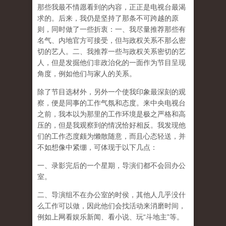
那些我最不情愿看到的内容，正正是电视台最渴
求的。后来，我仍是坚持了那条不可跨越的原
则，同时做了一些折衷：一、我尽量推荐那些有
名气、内地官方可接受，但与政权关系不那么密
切的艺人。二、我推荐一些与政权关系密切的艺
人，但是发掘他们非政治化的一面作为节目呈现
角度，例如他们与家人的关系。
除了节目选材外，另外一个使我印象最深刻的观
察，便是同事的工作气氛和态度。来中央电视台
之前，我本以为那里的工作环境是极之严格和高
压的，但是我观察到的情况恰好相反。我发现他
们的工作态度颇为懒散随意，而且心态轻送，并
不如想像中紧绷，可体现于以下几点：
一、录影完后的一个星期，导演们都不会回办公
室。
二、导演组不在办公室的时侯，其他人几乎没什
么工作可以做，因此他们会找活动来消磨时间，
例如上网看娱乐新闻、看小说、玩“斗地主”等。