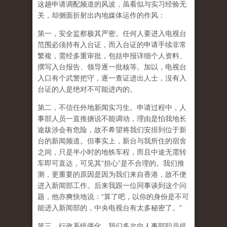
这趟申请调配频道的风波，虽看似与实习经验无
关，却侧面折射出内地媒体运作的作风：
第一，安全监察极其严密。任何人要进入电视台
范围必须持有入台证，而入台证的申请手续非常
繁複，需经多重审批，包括申报详细个人资料、
撰写入台报告、领导逐一批核等。加以，电视台
入口有个武警把守，逐一查证进出人士，没有入
台证的人是绝对不可能进内的。
第二，不信任外地新闻实习生。申请过程中，人
事部人员一直推搪说不能调动，理由是怕我地长
途跋涉会有危险，故不希望将我们安排到位于新
台的新闻频道。但事实上，新台与我所住的宿舍
之间，只是半小时的地铁车程，而且中途无需转
车即可直达，可见其“担心”是不合理的。我们推
测，更重要的原因是因为我们来自香港，故不便
进入新闻部工作。后来我跟一位同事谈到这个问
题，他亦爽快地说：“算了吧，以你的身份是不可
能进入新闻部的，中央电视台有太多秘密了。”
第三，行政系统僵化。我们多次向人事部职员提