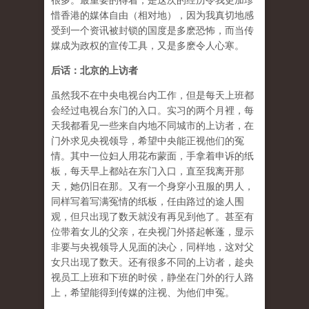
很多。最重要的得着，是这次的经历令我更加珍
惜香港的媒体自由（相对地），因为我真切地感
受到一个资讯被封锁的国度是多麽恐怖，而当传
媒成为政权的宣传工具，又是多麽令人心寒。
后话：北京的上访者
虽然我不在中央电视台内工作，但是每天上班都
会经过电视台东门的入口。实习的两个月裡，每
天我都看见一些来自内地不同城市的上访者，在
门外求见央视领导，希望中央能正视他们的冤
情。其中一位妇人用花布蒙面，手拿着申诉的纸
板，每天早上都站在东门入口，直至我离开那
天，她仍旧在那。又有一个身穿小丑服的男人，
同样写着写满冤情的纸板，任由路过的途人围
观，但只出现了数天就没有再见到他了。甚至有
位带着女儿的父亲，在央视门外搭起帐蓬，显示
非要与央视领导人见面的决心，同样地，这对父
女只出现了数天。还有很多不同的上访者，趁央
视员工上班和下班的时侯，静坐在门外的行人路
上，希望能得到传媒的注视、为他们申冤。