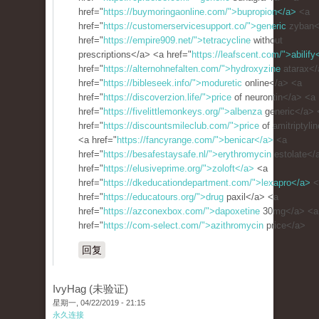
href="
https://buymoringaonline.com/">bupropion</a>
<a
href="
https://customerservicesupport.co/">generic
zyban<
href="
https://empire909.net/">tetracycline
without
prescriptions</a> <a href="
https://leafscent.com/">abilify
href="
https://alternohnefalten.com/">hydroxyzine
atarax</
href="
https://bibleseek.info/">moduretic
online</a> <a
href="
https://discoverzion.life/">price
of neurontin</a> <a
href="
https://fivelittlemonkeys.org/">albenza
generic</a> 
href="
https://discountsmileclub.com/">price
of amitriptyli
<a href="
https://fancyrange.com/">benicar</a>
<a
href="
https://besafestaysafe.nl/">erythromycin
estolate</
href="
https://elusiveprime.org/">zoloft</a>
<a
href="
https://dkeducationdepartment.com/">lexapro</a>
<
href="
https://educatours.org/">drug
paxil</a> <a
href="
https://azconexbox.com/">dapoxetine
30mg</a> <a
href="
https://com-select.com/">azithromycin
price</a>
回复
IvyHag (未验证)
星期一, 04/22/2019 - 21:15
永久连接