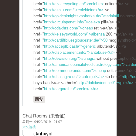
href="
http://civicrecycling.ca/">celebrex
online</a> <a
href="
http://azalu.com/">colchicine</a>
<a
href="
http://goldenknightsvssharks.de/">tadalafil
no prescr
href="
http://circulapenet.info/">celexa
pill</a> <a
href="
http://odakhrs.com/">cheap
retin-a</a> <a
href="
http://kelseysworld.com/">albenza
200 mg</a> <a
href="
http://cardiffbluesgloucester.de/">50
mcg synthroid<
href="
http://acceptb.cash/">generic
albuterol</a> <a
href="
http://displacement.info/">antabuse</a>
<a
href="
http://dewision.org/">suhagra
without prescription</
href="
http://americancouncilofvedicastrology.com/">varde
href="
http://commonbrands.com/">cheap
deltasone</a> 
href="
http://ditaliagiro.de/">cafergot</a>
<a href="
http://c
boys band</a> <a href="
http://dalidavinci.net/">vpxl</a>
href="
http://cargorail.ru/">celexa</a>
回复
Chat Rooms (未验证)
星期一, 04/22/2019 - 21:07
永久连接
cknhxynl