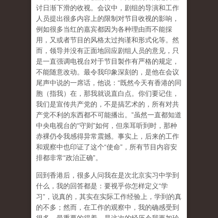
讨日渐下滑的收视。会议中，剧组的导演和工作
人员提出很多内容上的限制对节目收视的影响，
例如很多当红的嘉宾都因为各种理由而不能採
用，又或者节目的风格太过拘谨和形式化等。然
而，领导并没有正面地回应剧组人员的意见，只
是一直强调电视台对于节目製作有严格的规定，
不能随意改动。最令我印象深刻的，是他在会议
尾声中说的一席话，他说：“既然今天有香港的同
胞（指我）在，那我就说直白点。你们要记住，
我们是宣传共产党的，不是搞艺术的，所有对共
产党不利的东西都不可能播出。”虽然一直都知道
中央电视台的“守则”如何，但亲耳听到时，那种
赤裸仍令我感得异常震撼。事实上，后来的工作
和观察中也印证了这个“使命”，所有节目内容安
排都非常“政治正确”。
回到香港后，很多人问我在是次北京实习中学到
什么，我的回答都是：要视乎你怎样定义“学
习”，说真的，其实在实际工作经验上，学到的真
的不多；然而，在工作的观察中，我的确感受到