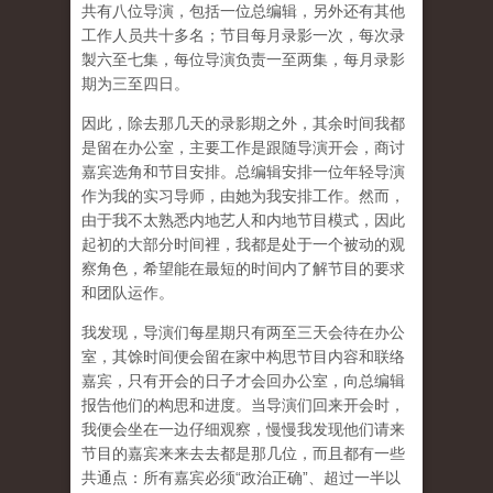
共有八位导演，包括一位总编辑，另外还有其他
工作人员共十多名；节目每月录影一次，每次录
製六至七集，每位导演负责一至两集，每月录影
期为三至四日。
因此，除去那几天的录影期之外，其余时间我都
是留在办公室，主要工作是跟随导演开会，商讨
嘉宾选角和节目安排。总编辑安排一位年轻导演
作为我的实习导师，由她为我安排工作。然而，
由于我不太熟悉内地艺人和内地节目模式，因此
起初的大部分时间裡，我都是处于一个被动的观
察角色，希望能在最短的时间内了解节目的要求
和团队运作。
我发现，导演们每星期只有两至三天会待在办公
室，其馀时间便会留在家中构思节目内容和联络
嘉宾，只有开会的日子才会回办公室，向总编辑
报告他们的构思和进度。当导演们回来开会时，
我便会坐在一边仔细观察，慢慢我发现他们请来
节目的嘉宾来来去去都是那几位，而且都有一些
共通点：所有嘉宾必须“政治正确”、超过一半以