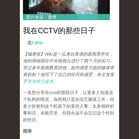
图片来源：微博
我在CCTV的那些日子
文/
Wiki
【编者按】Wiki是一位来自香港的新闻系学生，
他利用假期在中央电视台进行了两个月的实习。
受过多年新闻教育的他，如何感受大陆的媒体审
查机制？他写下了自己的经历和感受，本文首发
于
香港独立媒体
。
一直想分享在cctv的那段日子，让更多人知道这
个机构的情况，虽然我只是在综艺频道工作，但
多少折射到这个机器下的某些人事，太多细碎的
事和话，未能尽录，但我永远不会忘记这个特别
的经历。
抵埗