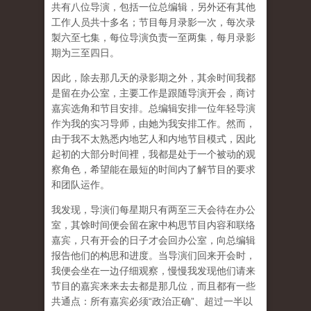
共有八位导演，包括一位总编辑，另外还有其他
工作人员共十多名；节目每月录影一次，每次录
製六至七集，每位导演负责一至两集，每月录影
期为三至四日。
因此，除去那几天的录影期之外，其余时间我都
是留在办公室，主要工作是跟随导演开会，商讨
嘉宾选角和节目安排。总编辑安排一位年轻导演
作为我的实习导师，由她为我安排工作。然而，
由于我不太熟悉内地艺人和内地节目模式，因此
起初的大部分时间裡，我都是处于一个被动的观
察角色，希望能在最短的时间内了解节目的要求
和团队运作。
我发现，导演们每星期只有两至三天会待在办公
室，其馀时间便会留在家中构思节目内容和联络
嘉宾，只有开会的日子才会回办公室，向总编辑
报告他们的构思和进度。当导演们回来开会时，
我便会坐在一边仔细观察，慢慢我发现他们请来
节目的嘉宾来来去去都是那几位，而且都有一些
共通点：所有嘉宾必须“政治正确”、超过一半以