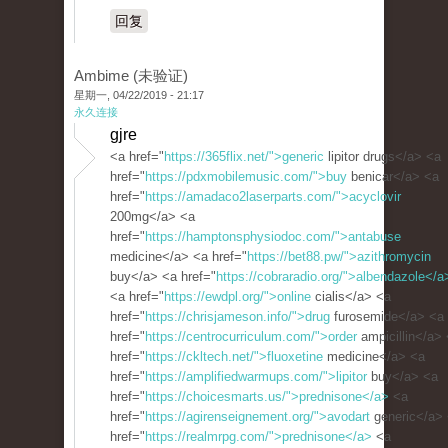
回复
Ambime (未验证)
星期一, 04/22/2019 - 21:17
永久连接
gjre
<a href="
https://365flix.net/">generic
lipitor drugs</a> <a
href="
https://pdxmobilemusic.com/">buy
benicar</a> <a
href="
https://amadaco2laserparts.com/">acyclovir
200mg</a> <a
href="
https://hamptonsphysiodoc.com/">antabuse
medicine</a> <a href="
https://bet88.pw/">azithromycin
buy</a> <a href="
https://cobraradio.org/">albendazole</a
<a href="
https://ewdpl.org/">online
cialis</a> <a
href="
https://chrisjameson.info/">drug
furosemide</a> <a
href="
https://centrocurriculum.com/">order
ampicillin</a>
href="
https://ckltech.net/">fluoxetine
medicine</a> <a
href="
https://amplifiedwarmups.com/">lipitor
buy</a> <a
href="
https://choicesmarts.us/">prednisone</a>
<a
href="
https://agirenseignement.org/">avodart
generic</a>
href="
https://realmrpg.com/">prednisone</a>
<a