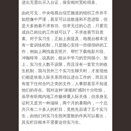
进出无需出示入台证，保安相对宽松得多。
由此可见，中央电视台综艺频道的组织工作并不
如想像中严谨，甚至可以说散漫和不思进取，但
是大多抱着不求有功、但求无过的心态，只要完
成自己岗位的工作就可以了，不求改善节目质
素。对于实习生，正如上面提及，电视台根本没
有一套训练机制，只是随心安排一些很琐碎的工
作，例如上网找嘉宾照片、帮忙下载电影片段、
冲咖啡等，说真的，能从中学习的空间很小。加
上，实习生人数不设限，而且没有一套官方的收
生机制，我与另外三个实习生聊天时，才发现他
们都是依靠人际关系而得以进台工作的，而且没
有签下任何合约之类的文件，人事部甚至不知道
他们的存在。我对这种“潜规则”感到十分吃惊，
虽早有听闻内地工作极倚重人际关係，但亲身见
证时又是另一种滋味，两个月的暑期内，一个总
共只有二十多人的栏目，竟然先后请了五个实习
生，由他们对实习生投闲置散的作风可以看出，
其实栏目根本不需要这些实习生。