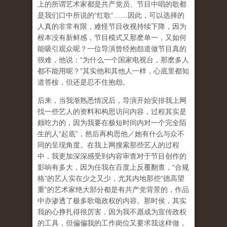
上的所谓艺术家都是共产党员、节目中唱的歌都
是我们口中所说的“红歌”……因此，可以选择的
人真的非常有限，难怪节目收视持续下降，因为
根本没有新鲜感，节目模式又那麽单一，又如何
能吸引观众呢？一位导演曾经抱怨道做节目真的
很难，他说：“为什么一个国家电视台，那麽多人
都不能用呢？”其实他和其他人一样，心底里都知
道答桉，但还是忍不住抱怨。
后来，当我渐熟悉情况后，导演开始安排我上网
找一些艺人的资料和构思访问内容，过程其实是
颇吃力的，因为我要在极短时间内对一个完全陌
生的人“起底”，然后再构思他／她有什么与众不
同的呈现角度。在我上网搜索那些艺人的过程
中，我更加深深感受到内容审查对于节目创作的
影响有多大，因为任我在百度上反覆翻查，“合规
格”的艺人实在少之又少，尤其内地那些“德高望
重”的艺术家绝大部分都是有共产党背景的，作品
中亦渗透了极多歌颂政权的内容。那时侯，其实
我的心挣扎得很厉害，因为我不愿成为宣传政权
的工具，但偏偏我的工作岗位又要求我这样做，