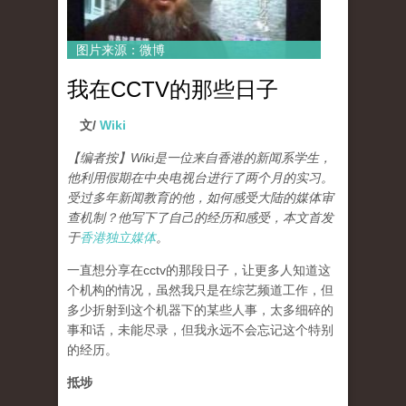
图片来源：微博
我在CCTV的那些日子
文/
Wiki
【编者按】Wiki是一位来自香港的新闻系学生，
他利用假期在中央电视台进行了两个月的实习。
受过多年新闻教育的他，如何感受大陆的媒体审
查机制？他写下了自己的经历和感受，本文首发
于
香港独立媒体
。
一直想分享在cctv的那段日子，让更多人知道这
个机构的情况，虽然我只是在综艺频道工作，但
多少折射到这个机器下的某些人事，太多细碎的
事和话，未能尽录，但我永远不会忘记这个特别
的经历。
抵埗