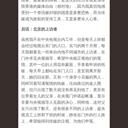
很多。最重要的得着，是这次的经历令我更加珍
惜香港的媒体自由（相对地），因为我真切地感
受到一个资讯被封锁的国度是多麽恐怖，而当传
媒成为政权的宣传工具，又是多麽令人心寒。
后话：北京的上访者
虽然我不在中央电视台内工作，但是每天上班都
会经过电视台东门的入口。实习的两个月裡，每
天我都看见一些来自内地不同城市的上访者，在
门外求见央视领导，希望中央能正视他们的冤
情。其中一位妇人用花布蒙面，手拿着申诉的纸
板，每天早上都站在东门入口，直至我离开那
天，她仍旧在那。又有一个身穿小丑服的男人，
同样写着写满冤情的纸板，任由路过的途人围
观，但只出现了数天就没有再见到他了。甚至有
位带着女儿的父亲，在央视门外搭起帐蓬，显示
非要与央视领导人见面的决心，同样地，这对父
女只出现了数天。还有很多不同的上访者，趁央
视员工上班和下班的时侯，静坐在门外的行人路
上，希望能得到传媒的注视、为他们申冤。