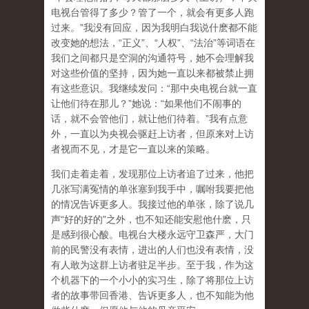
电视台管得了多少？管了一个，就会有更多人跑
过来。”我没有回应，因为我明白我说什麽都不能
改变她的想法，“正义”、“人权”、“法治”等词语在
我们之间都只是空洞的沟通符号，她不会理解我
对这些价值的坚持，因为她一直以来都被禁止拥
有这些意识。我继续发问：“那中央电视台就一直
让他们待在那儿？”她说：“如果他们不闹事的
话，就不会管他们，就让他们待着。”我有点意
外，一直以为央视会驱赶上访者，但原来对上访
者视而不见，才是它一直以来的策略。
我们走着走着，发现那位上访者追了过来，他把
几张写满冤情的单张塞到我手中，嘱咐我要把他
的情况告诉更多人。我接过他的单张，除了说几
声“好的好的”之外，也不知还能安慰他什麽，只
是感到很心酸。电视台大楼永远守卫森严，大门
前的民警没有表情，进出的人们也没有表情，没
有人敢为这群上访者驻足半步。至于我，作为这
个机器下的一个小小的实习生，除了将那位上访
者的故事带回香港、告诉更多人，也不知能为他