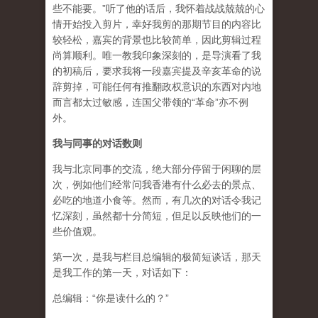
些不能要。”听了他的话后，我怀着战战兢兢的心
情开始投入剪片，幸好我剪的那期节目的内容比
较轻松，嘉宾的背景也比较简单，因此剪辑过程
尚算顺利。唯一教我印象深刻的，是导演看了我
的初稿后，要求我将一段嘉宾提及辛亥革命的说
辞剪掉，可能任何有推翻政权意识的东西对内地
而言都太过敏感，连国父带领的“革命”亦不例
外。
我与同事的对话数则
我与北京同事的交流，绝大部分停留于闲聊的层
次，例如他们经常问我香港有什么必去的景点、
必吃的地道小食等。然而，有几次的对话令我记
忆深刻，虽然都十分简短，但足以反映他们的一
些价值观。
第一次，是我与栏目总编辑的极简短谈话，那天
是我工作的第一天，对话如下：
总编辑：“你是读什么的？”