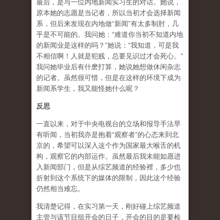
最后，是与一位内地新闻实习生的对话。她说，
原本她的志愿是当记者，所以当初才会选择新闻
系，但后来发现在内地做“新闻”有太多制肘，几
乎是不可能的。我问她：“难道你当初不知道内地
的新闻业是这样的吗？”她说：“我知道，可是我
不相信啊！人就是犯贱，总要见识过才会死心。”
我问她毕业后有什麽打算，她说她想做休闲杂志
的记者。虽然很可惜，但是在这样的环境下成为
新闻系学生，我又能怪她什么呢？
反思
一直以来，对于中央电视台的立场和报导手法早
有听闻，当初我亦是抱着“观察者”的心态来到北
京的，希望可以深入这个作为国家最大喉舌的机
构，观察它的内部运作。虽然最后我未能如愿进
入新闻部门，但是从综艺频道的经验裡，多少也
折射到这个系统下的媒体的限制，因此这个经验
仍然相当难忘。
我清楚记得，在实习第一天，刚好碰上综艺频道
主管与该节目组开会的日子，开会的目的是要检