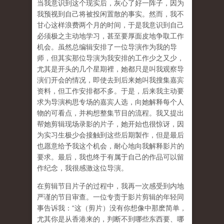
当我意识到这个现实后，灰心了好一阵子，因为
我预视到自己将被投闲置散的事实。然而，我不
甘心这样浪费两个月的时间，于是我意识到自己
必须极之主动地学习，甚至要厚面皮地争取工作
机会。虽然总编辑安排了一位导演作为我的导
师，但其实那位导演为我安排的工作少之又少，
尤其是开头的几个星期裡，她都只是叫我观察导
演们开会的情况，即使去到后来她叫我搜集嘉宾
资料，但工作安排都不多。于是，后来我主动要
求为导演构思专场的嘉宾人选，向她解释每个人
物的可看点，并构想整集节目的流程。我又提出
帮她剪辑现场录影的片子，她开始也很惊讶，因
为实习生极少会接触到这些后期製作，但是最后
也愿意给予我这个机会，耐心地向我解释影片的
要求。最后，我也终于有属于自己的作品可以留
作纪念，我很感激这位导演。
在剪辑节目片子的过程中，我再一次感受到内地
严谨的节目审查。一位专责于影片剪辑的年轻同
事告诉我：“这（剪片）没有你想像中那麽简单，
尤其你是从香港来的，判断不到哪些东西要、哪