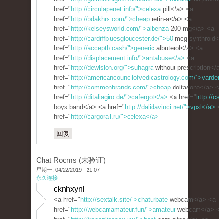
href="
http://circulapenet.info/">celexa
pill</a> <a
href="
http://odakhrs.com/">cheap
retin-a</a> <a
href="
http://kelseysworld.com/">albenza
200 mg</a> <a
href="
http://cardiffbluesgloucester.de/">50
mcg synthroid<
href="
http://acceptb.cash/">generic
albuterol</a> <a
href="
http://displacement.info/">antabuse</a>
<a
href="
http://dewision.org/">suhagra
without prescription</
href="
http://americancouncilofvedicastrology.com/">varde
href="
http://commonbrands.com/">cheap
deltasone</a> 
href="
http://ditaliagiro.de/">cafergot</a>
<a href="
http://c
boys band</a> <a href="
http://dalidavinci.net/">vpxl</a>
href="
http://cargorail.ru/">celexa</a>
回复
Chat Rooms (未验证)
星期一, 04/22/2019 - 21:07
永久连接
cknhxynl
<a href="
http://sextalk.site/">chaturbate
webcam</a> <a
href="
http://webcamamateur.fun/">amateur
webcam</a> 