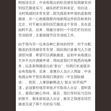
刚抵埗北京，中央电视台的职员便告知我被安排
到综艺频道实习，确实的栏目则未定。坦白说，
当时我感到非常失望，因为我原本申请的是新闻
频道，亦一心抱着观察内地新闻运作的目标来到
北京，对于被分派到综艺频道这个安排，实在是
始料不及。后来，我被分派到一个综艺栏目担任
导演助理，主要跟随节目导演组工作。
由于我与另一位来自树仁新传的同学，对于分配
频道的安排都非常失望，因此我们多番与人力资
源部沟通，希望可以调换频道。起初中央电视台
方并不允许调换申请，理由是我们不熟悉内地事
务，以及新闻频道位处“新台”，怕我们长途跋涉
会有危险等。后来，港澳办人员介入周旋，中央
电视台终于答应将我们调派到〈中文国际频
道〉。然而，人事部解释进入“新台”的手续严
谨，必须要经领导审批才可取得入台证，需时甚
久，着我们耐心等待。最后，我们等到实习完结
的那天，都未获批该入台证，换言之我便在综艺
频道完成了两个月的实习期。