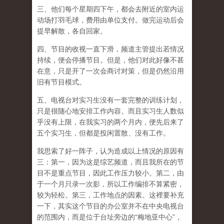
三、他们每个星期四下午，都会去附近的室内运
动场打羽毛球，费用由单位支付。做完运动后会
提早解散，各自回家。
四、节目的收视一直下滑，频道主管提出若情况
持续，便会停播节目。但是，他们对此好像不甚
在意，只是开了一次会商讨对策，但是仍然沿用
旧有节目模式。
五、电视台对实习生没有一套完整的训练计划，
只是很随心地安排工作内容。而且实习生人数似
乎没有上限，在我实习的两个月内，便先后来了
五个实习生，但都是投闲置散、没有工作。
我思索了好一阵子，认为造成以上情况的原因有
三：第一，因为这是综艺频道，而且我所在的节
目不是重点节目，因此工作压力较小。第二，由
于一个月只录一次影，所以工作编排不算紧密，
较为轻松。第三，工作地点的因素。这裡要补充
一下，其实这个节目的办公室并不在中央电视台
的范围内，而是位于台址旁边的“梅地亚中心”，