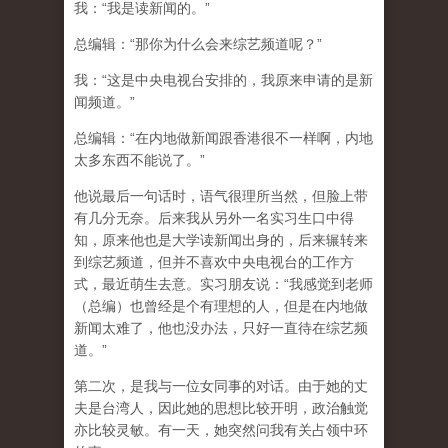
我：“我是读新闻的。”
总编辑：“那你为什么会来综艺频道呢？”
我：“这是中央电视台安排的，我原来申请的是新
闻频道。”
总编辑：“在内地做新闻跟香港很不一样啊，内地
太多东西不能说了。”
他说最后一句话时，语气很理所当然，但脸上带
有几分无奈。后来我从另外一名实习生口中得
知，原来他也是大学读新闻出身的，后来辗转来
到综艺频道，但并不喜欢中央电视台的工作方
式，最近萌生去意。实习朋友说：“我感觉到老师
（总编）也曾经是个有理想的人，但是在内地做
新闻太难了，他也没办法，只好一直待在综艺频
道。”
第二次，是我与一位女同事的对话。由于她的丈
夫是台湾人，因此她的思想比较开明，政治触觉
亦比较灵敏。有一天，她突然问我有关占领中环