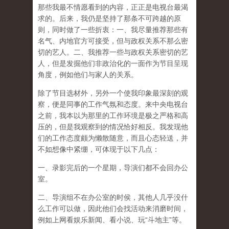
那些我最不情愿看到的内容，正正是电视台最渴
求的。后来，我仍是坚持了那条不可跨越的原
则，同时做了一些折衷：一、我尽量推荐那些有
名气、内地官方可接受，但与政权关系不那么密
切的艺人。二、我推荐一些与政权关系密切的艺
人，但是发掘他们非政治化的一面作为节目呈现
角度，例如他们与家人的关系。
除了节目选材外，另外一个使我印象最深刻的观
察，便是同事的工作气氛和态度。来中央电视台
之前，我本以为那里的工作环境是极之严格和高
压的，但是我观察到的情况恰好相反。我发现他
们的工作态度颇为懒散随意，而且心态轻送，并
不如想像中紧绷，可体现于以下几点：
一、录影完后的一个星期，导演们都不会回办公
室。
二、导演组不在办公室的时侯，其他人几乎没什
么工作可以做，因此他们会找活动来消磨时间，
例如上网看娱乐新闻、看小说、玩“斗地主”等。