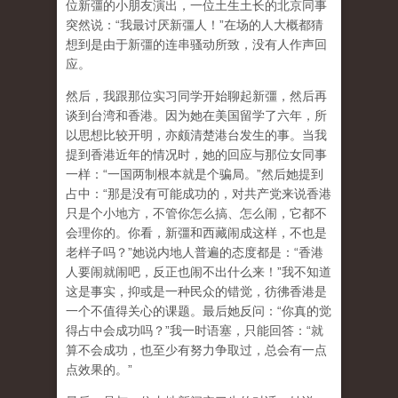
位新彊的小朋友演出，一位土生土长的北京同事
突然说：“我最讨厌新彊人！”在场的人大概都猜
想到是由于新彊的连串骚动所致，没有人作声回
应。
然后，我跟那位实习同学开始聊起新彊，然后再
谈到台湾和香港。因为她在美国留学了六年，所
以思想比较开明，亦颇清楚港台发生的事。当我
提到香港近年的情况时，她的回应与那位女同事
一样：“一国两制根本就是个骗局。”然后她提到
占中：“那是没有可能成功的，对共产党来说香港
只是个小地方，不管你怎么搞、怎么闹，它都不
会理你的。你看，新彊和西藏闹成这样，不也是
老样子吗？”她说内地人普遍的态度都是：“香港
人要闹就闹吧，反正也闹不出什么来！”我不知道
这是事实，抑或是一种民众的错觉，彷彿香港是
一个不值得关心的课题。最后她反问：“你真的觉
得占中会成功吗？”我一时语塞，只能回答：“就
算不会成功，也至少有努力争取过，总会有一点
点效果的。”