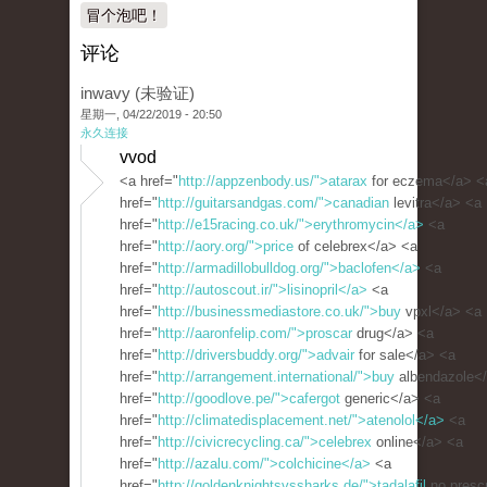
冒个泡吧！
评论
inwavy (未验证)
星期一, 04/22/2019 - 20:50
永久连接
vvod
<a href="
http://appzenbody.us/">atarax
for eczema</a> <
href="
http://guitarsandgas.com/">canadian
levitra</a> <a
href="
http://e15racing.co.uk/">erythromycin</a>
<a
href="
http://aory.org/">price
of celebrex</a> <a
href="
http://armadillobulldog.org/">baclofen</a>
<a
href="
http://autoscout.ir/">lisinopril</a>
<a
href="
http://businessmediastore.co.uk/">buy
vpxl</a> <a
href="
http://aaronfelip.com/">proscar
drug</a> <a
href="
http://driversbuddy.org/">advair
for sale</a> <a
href="
http://arrangement.international/">buy
albendazole<
href="
http://goodlove.pe/">cafergot
generic</a> <a
href="
http://climatedisplacement.net/">atenolol</a>
<a
href="
http://civicrecycling.ca/">celebrex
online</a> <a
href="
http://azalu.com/">colchicine</a>
<a
href="
http://goldenknightsvssharks.de/">tadalafil
no prescr