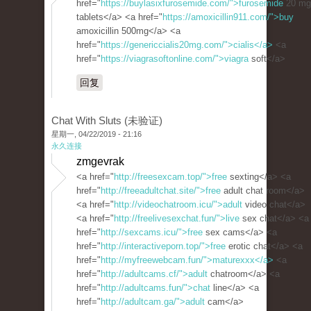
href="
https://buylasixfurosemide.com/">furosemide
20 mg
tablets</a> <a href="
https://amoxicillin911.com/">buy
amoxicillin 500mg</a> <a
href="
https://genericcialis20mg.com/">cialis</a>
<a
href="
https://viagrasoftonline.com/">viagra
soft</a>
回复
Chat With Sluts (未验证)
星期一, 04/22/2019 - 21:16
永久连接
zmgevrak
<a href="
http://freesexcam.top/">free
sexting</a> <a
href="
http://freeadultchat.site/">free
adult chat room</a>
<a href="
http://videochatroom.icu/">adult
video chat</a>
<a href="
http://freelivesexchat.fun/">live
sex chat</a> <a
href="
http://sexcams.icu/">free
sex cams</a> <a
href="
http://interactiveporn.top/">free
erotic chat</a> <a
href="
http://myfreewebcam.fun/">maturexxx</a>
<a
href="
http://adultcams.cf/">adult
chatroom</a> <a
href="
http://adultcams.fun/">chat
line</a> <a
href="
http://adultcam.ga/">adult
cam</a>