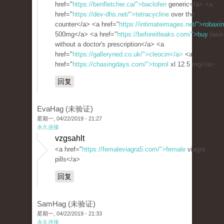
href="
https://benfletcher.ca/">baclofen
generic</a> <a
href="
https://dev-dhs.net/">tetracycline
over the
counter</a> <a href="
https://intimateimages.net/">robaxin
500mg</a> <a href="
https://beforeitleaks.com/">buy
lasix
without a doctor's prescription</a> <a
href="
https://galleryned.co.uk/">cleocin</a>
<a
href="
https://chasingdays.com/">toprol
xl 12.5 mg</a>
回复
EvaHag (未验证)
星期一, 04/22/2019 - 21:27
永久连接
vzgsahlt
<a href="
https://femaleviagra5.com/">female
viagra
pills</a>
回复
SamHag (未验证)
星期一, 04/22/2019 - 21:33
永久连接