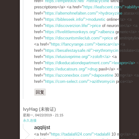
href="
https://empire909.net/">tetracycline
without
prescriptions</a> <a href="
https://leafscent.com/">abilify
href="
https://alternohnefalten.com/">hydroxyzine
atarax</
href="
https://bibleseek.info/">moduretic
online</a> <a
href="
https://discoverzion.life/">price
of neurontin</a> <a
href="
https://fivelittlemonkeys.org/">albenza
generic</a> 
href="
https://discountsmileclub.com/">price
of amitriptyli
<a href="
https://fancyrange.com/">benicar</a>
<a
href="
https://besafestaysafe.nl/">erythromycin
estolate</
href="
https://elusiveprime.org/">zoloft</a>
<a
href="
https://dkeducationdepartment.com/">lexapro</a>
<
href="
https://educatours.org/">drug
paxil</a> <a
href="
https://azconexbox.com/">dapoxetine
30mg</a> <a
href="
https://com-select.com/">azithromycin
price</a>
回复
IvyHag (未验证)
星期一, 04/22/2019 - 21:15
永久连接
aqqlijst
<a href="
https://tadalafil24.com/">tadalafil
10 mg</a> <a