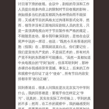
讨日渐下滑的收视。会议中，剧组的导演和工作
人员提出很多内容上的限制对节目收视的影响，
例如很多当红的嘉宾都因为各种理由而不能採
用，又或者节目的风格太过拘谨和形式化等。然
而，领导并没有正面地回应剧组人员的意见，只
是一直强调电视台对于节目製作有严格的规定，
不能随意改动。最令我印象深刻的，是他在会议
尾声中说的一席话，他说：“既然今天有香港的同
胞（指我）在，那我就说直白点。你们要记住，
我们是宣传共产党的，不是搞艺术的，所有对共
产党不利的东西都不可能播出。”虽然一直都知道
中央电视台的“守则”如何，但亲耳听到时，那种
赤裸仍令我感得异常震撼。事实上，后来的工作
和观察中也印证了这个“使命”，所有节目内容安
排都非常“政治正确”。
回到香港后，很多人问我在是次北京实习中学到
什么，我的回答都是：要视乎你怎样定义“学
习”，说真的，其实在实际工作经验上，学到的真
的不多；然而，在工作的观察中，我的确感受到