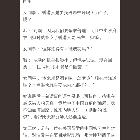
的事：
女同事：“香港人是要搞占领中环吗？为什么
呢？”
我：“对啊，因为我们要争取普选，而且中央政府
在回归时就答应了香港人要‘民主回归’嘛。”
女同事：“但你觉得有可能成功吗？”
我：“成功的机会很渺小，但也要试试。现在回
想，‘一国两制’根本就是个圈套。”
女同事：“本来就是圈套嘛，怎麽你们现在才知道
呢？香港很快就会变成内地那样的。”
她说最后一句话事的语气是带点可惜的，彷彿在
感叹港人的天真，竟然中了中国政府的骗局。我
不知如何回应，原来内地人对一国两制的“阳
谋”，看得比大部分港人还要通透。
第三次，是与一位在美国留学的中国实习生的对
话。对话发生在节目录影现场，那天刚巧请了两