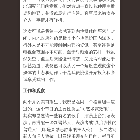
出调配部门的意愿，但对方却一直以各种理由推
塘和拖延，并没诚意进行沟通。直至后来港澳办
介入，事情才有转机。
这次可说是我第一次感受到内地媒体的严密与封
闭，内地政府的确是极其小心地保护国内媒体，
行外人是不可能接触到内部的资讯，甚至连踏足
电视台范围亦不可能。至于对频道的安排，我虽
然失望，但是后来慢慢想清楚，又觉得即使处于
综艺频道，我仍然可以从另一个角度去观察这个
媒体的生态和运作，于是我便慢慢开始投入和尝
试享受我的工作。
工作和观察
两个月的实习期里，我都是在同一个栏目组中渡
过的。这个节目的主要性质是“向艺术家致敬”，
其实即是邀请一些有名的歌手、演员上台到场表
演，再搭配一些新晋艺人、表演者或“具启发性的
普通人”（即是某励志故事的主人公），从而达到
新人向旧人致敬，以及娱乐观众的目的。栏目组