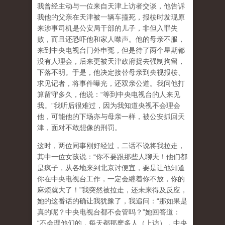
我曾经主动与一位来自天津上访者交谈，他告诉
我他的父亲在天津被一辆车撞死，报桉时发现原
来涉事司机是公安局干部的儿子，非但入罪失
败，而且还恐吓他和家人噤声。他的母亲不服，
来到中央电视台门外申冤，但是待了两个星期都
没有人理会，后来更被天津政府捉去强制拘留，
下落不明。于是，他决定接替母亲到央视报桉、
求见记者，将事件曝光，还双亲公道。我问他打
算留守多久，他说：“等到中央电视台的人来见
我。”我听后很难过，因为我知道央视不会理会
他，可能他的下场亦与母亲一样，被公安抓回天
津，面对不敢想像的刑罚。
这时，两位同事刚好经过，二话不说将我拉走，
其中一位女孩说：“你不要跟那些人聊天！他们都
是疯子，从各地来到北京讨便宜，要是让他知道
你在中央电视台工作，一定会纒着你不放，你的
麻烦就大了！”我突然被拉走，还未来得及反应，
她的这番话的确让我犹豫了，我追问：“那如果是
真的呢？中央电视台都不会管吗？”她回答道：
“不会理他们的，每天都那麽多人（上访），中央