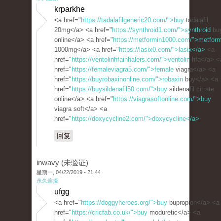
krparkhe
<a href="
https://tadalafilgeneric20.com/">buy
tadalafil
20mg</a> <a href="
https://synthroid1.com/">synthroid
bu
online</a> <a href="
https://metformin1000.com/">metform
1000mg</a> <a href="
https://lasix0.com/">lasix</a>
<a
href="
https://ventolinhfainhalers.com/">ventolin
hfa</a> <
href="
https://femaleviagra5.com/">female
viagra</a> <a
href="
https://buyrobaxinonline.com/">robaxin
buy</a> <a
href="
https://buysildenafil50.com/">buy
sildenafil citrate
online</a> <a href="
https://viagrasoftonline.com/">buy
viagra soft</a> <a
href="
https://doxycycline2.com/">doxycycline</a>
回复
inwavy (未验证)
星期一, 04/22/2019 - 21:44
永久连接
ufgg
<a href="
https://doggyheroes.org/">buy
bupropion</a> <a
href="
https://cricfab.co.uk/">buy
moduretic</a> <a