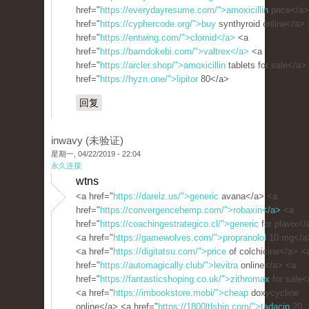
href="
https://everydayresume.com/">amoxicillin
price</a>
href="
https://cyphercode.org/">buy
synthyroid online</a>
href="
https://entwing.com/">clomid</a>
<a
href="
https://bamdokebi.com/">valtrex</a>
<a
href="
https://arcler.shop/">amoxicillin
tablets for sale</a>
href="
https://hyzn.one/">lipitor
80</a>
回复
inwavy (未验证)
星期一, 04/22/2019 - 22:04
永久连接
wtns
<a href="
https://darelz.us/">generic
avana</a> <a
href="
https://convergencehemp.com/">robaxin</a>
<a
href="
https://coachingestrategico.cl/">generic
for plavix</
<a href="
https://gamewolves.com/">propranolol
10 mg</a
<a href="
https://digitatsu.com/">price
of colchicine</a> <
href="
https://automagically.club/">levitra
online</a> <a
href="
https://fantasticshoping.co.uk/">zithromax
for sale<
<a href="
https://imbookstore.mobi/">cheap
doxycycline
online</a> <a href="
https://1800ltlship.com/">tadacip
20