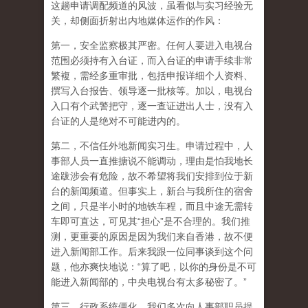
这趟申请调配频道的风波，虽看似与实习经验无
关，却侧面折射出内地媒体运作的作风：
第一，安全监察极其严密。任何人要进入电视台
范围必须持有入台证，而入台证的申请手续非常
繁複，需经多重审批，包括申报详细个人资料、
撰写入台报告、领导逐一批核等。加以，电视台
入口有个武警把守，逐一查证进出人士，没有入
台证的人是绝对不可能进内的。
第二，不信任外地新闻实习生。申请过程中，人
事部人员一直推搪说不能调动，理由是怕我地长
途跋涉会有危险，故不希望将我们安排到位于新
台的新闻频道。但事实上，新台与我所住的宿舍
之间，只是半小时的地铁车程，而且中途无需转
车即可直达，可见其“担心”是不合理的。我们推
测，更重要的原因是因为我们来自香港，故不便
进入新闻部工作。后来我跟一位同事谈到这个问
题，他亦爽快地说：“算了吧，以你的身份是不可
能进入新闻部的，中央电视台有太多秘密了。”
第三，行政系统僵化。我们多次向人事部职员提