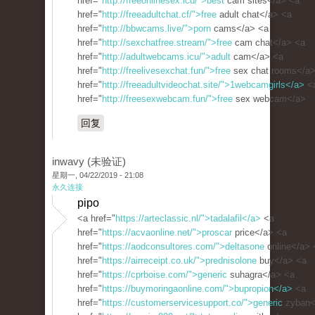
href="
http://freeonlinesex.icu/">best
cam sites</a> <a
href="
http://freeadultchat.cf/">free
adult chat</a> <a
href="
http://bbwcams.live/">porn
cams</a> <a
href="
http://sexchatfree.stream/">free
cam chat</a> <a
href="
http://adultwebcams.icu/">adult
cam</a> <a
href="
http://freelivesexchat.fun/">free
sex chat rooms</a>
href="
http://freeadultvideochat.site/">1webcamgirls</a>
<
href="
http://freesexwebcam.fun/">free
sex webcam</a>
回复
inwavy (未验证)
星期一, 04/22/2019 - 21:08
永久连接
pipo
<a href="
https://arteclassic.nl/">tadalafil</a>
<a
href="
https://acvaonline.net/">proscar
price</a> <a
href="
https://aodconsultores.com/">deltasone
online</a> 
href="
https://airreceipt.co.uk/">prednisolone
buy</a> <a
href="
https://cprboise.com/">generic
suhagra</a> <a
href="
https://buymoringaonline.com/">bupropion</a>
<a
href="
https://customerservicesupport.co/">generic
zyban<