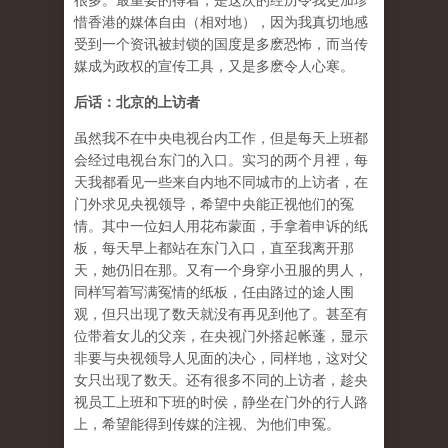
很多。最重要的得着，是这次的经历令我更加珍
惜香港的媒体自由（相对地），因为我真切地感
受到一个资讯被封锁的国度是多麽恐怖，而当传
媒成为政权的宣传工具，又是多麽令人心寒。
后话：北京的上访者
虽然我不在中央电视台内工作，但是每天上班都
会经过电视台东门的入口。实习的两个月裡，每
天我都看见一些来自内地不同城市的上访者，在
门外求见央视领导，希望中央能正视他们的冤
情。其中一位妇人用花布蒙面，手拿着申诉的纸
板，每天早上都站在东门入口，直至我离开那
天，她仍旧在那。又有一个身穿小丑服的男人，
同样写着写满冤情的纸板，任由路过的途人围
观，但只出现了数天就没有再见到他了。甚至有
位带着女儿的父亲，在央视门外搭起帐蓬，显示
非要与央视领导人见面的决心，同样地，这对父
女只出现了数天。还有很多不同的上访者，趁央
视员工上班和下班的时侯，静坐在门外的行人路
上，希望能得到传媒的注视、为他们申冤。