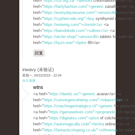
href="
https://fcb.org.za/">atenolol
chlorthalidone</a> <a
href="
https://fairlyfashion.com/">generic
zanaflex</a> <a
href="
https://everydayresume.com/">amoxicillin
price</a>
href="
https://cyphercode.org/">buy
synthyroid online</a>
href="
https://entwing.com/">clomid</a>
<a
href="
https://bamdokebi.com/">valtrex</a>
<a
href="
https://arcler.shop/">amoxicillin
tablets for sale</a>
href="
https://hyzn.one/">lipitor
80</a>
回复
inwavy (未验证)
星期一, 04/22/2019 - 22:04
永久连接
wtns
<a href="
https://darelz.us/">generic
avana</a> <a
href="
https://convergencehemp.com/">robaxin</a>
<a
href="
https://coachingestrategico.cl/">generic
for plavix</
<a href="
https://gamewolves.com/">propranolol
10 mg</a
<a href="
https://digitatsu.com/">price
of colchicine</a> <
href="
https://automagically.club/">levitra
online</a> <a
href="
https://fantasticshoping.co.uk/">zithromax
for sale<