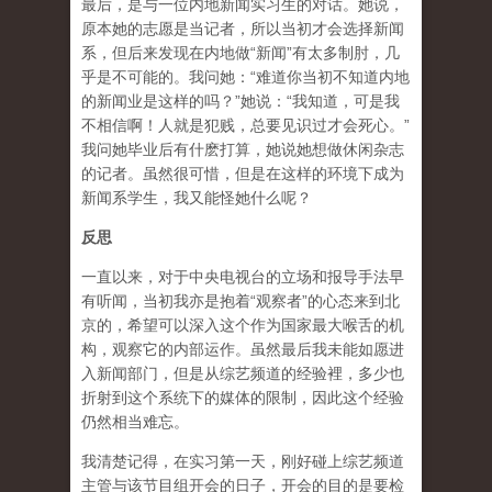
最后，是与一位内地新闻实习生的对话。她说，
原本她的志愿是当记者，所以当初才会选择新闻
系，但后来发现在内地做“新闻”有太多制肘，几
乎是不可能的。我问她：“难道你当初不知道内地
的新闻业是这样的吗？”她说：“我知道，可是我
不相信啊！人就是犯贱，总要见识过才会死心。”
我问她毕业后有什麽打算，她说她想做休闲杂志
的记者。虽然很可惜，但是在这样的环境下成为
新闻系学生，我又能怪她什么呢？
反思
一直以来，对于中央电视台的立场和报导手法早
有听闻，当初我亦是抱着“观察者”的心态来到北
京的，希望可以深入这个作为国家最大喉舌的机
构，观察它的内部运作。虽然最后我未能如愿进
入新闻部门，但是从综艺频道的经验裡，多少也
折射到这个系统下的媒体的限制，因此这个经验
仍然相当难忘。
我清楚记得，在实习第一天，刚好碰上综艺频道
主管与该节目组开会的日子，开会的目的是要检