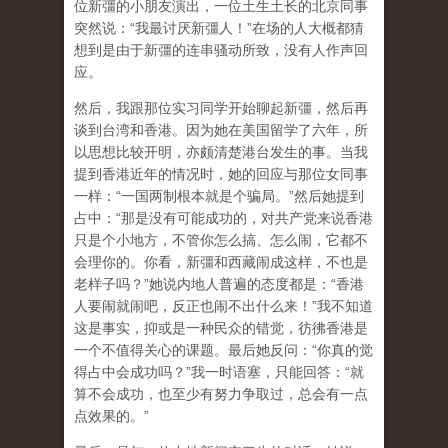
位新彊的小朋友演出，一位土生土长的北京同事
突然说：“我最讨厌新彊人！”在场的人大概都猜
想到是由于新彊的连串骚动所致，没有人作声回
应。
然后，我跟那位实习同学开始聊起新彊，然后再
谈到台湾和香港。因为她在美国留学了六年，所
以思想比较开明，亦颇清楚港台发生的事。当我
提到香港近年的情况时，她的回应与那位女同事
一样：“一国两制根本就是个骗局。”然后她提到
占中：“那是没有可能成功的，对共产党来说香港
只是个小地方，不管你怎么搞、怎么闹，它都不
会理你的。你看，新彊和西藏闹成这样，不也是
老样子吗？”她说内地人普遍的态度都是：“香港
人要闹就闹吧，反正也闹不出什么来！”我不知道
这是事实，抑或是一种民众的错觉，彷彿香港是
一个不值得关心的课题。最后她反问：“你真的觉
得占中会成功吗？”我一时语塞，只能回答：“就
算不会成功，也至少有努力争取过，总会有一点
点效果的。”