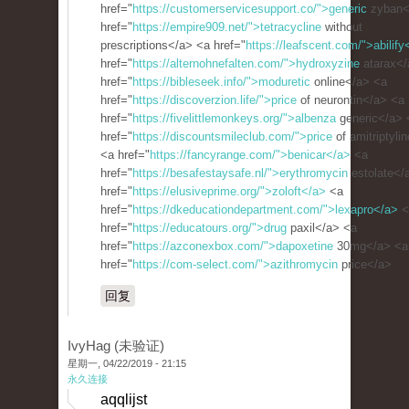
href="
https://customerservicesupport.co/">generic
zyban<
href="
https://empire909.net/">tetracycline
without
prescriptions</a> <a href="
https://leafscent.com/">abilify
href="
https://alternohnefalten.com/">hydroxyzine
atarax</
href="
https://bibleseek.info/">moduretic
online</a> <a
href="
https://discoverzion.life/">price
of neurontin</a> <a
href="
https://fivelittlemonkeys.org/">albenza
generic</a> 
href="
https://discountsmileclub.com/">price
of amitriptyli
<a href="
https://fancyrange.com/">benicar</a>
<a
href="
https://besafestaysafe.nl/">erythromycin
estolate</
href="
https://elusiveprime.org/">zoloft</a>
<a
href="
https://dkeducationdepartment.com/">lexapro</a>
<
href="
https://educatours.org/">drug
paxil</a> <a
href="
https://azconexbox.com/">dapoxetine
30mg</a> <a
href="
https://com-select.com/">azithromycin
price</a>
回复
IvyHag (未验证)
星期一, 04/22/2019 - 21:15
永久连接
aqqlijst