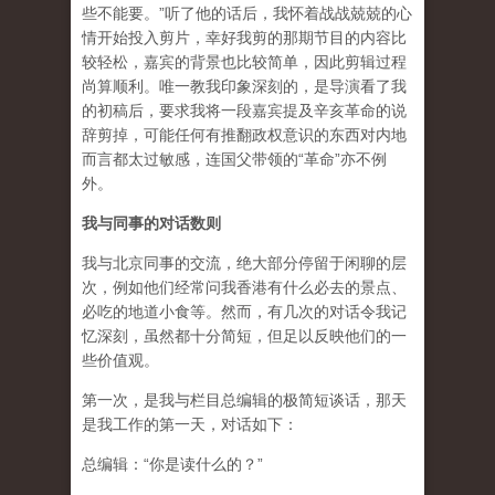
些不能要。”听了他的话后，我怀着战战兢兢的心
情开始投入剪片，幸好我剪的那期节目的内容比
较轻松，嘉宾的背景也比较简单，因此剪辑过程
尚算顺利。唯一教我印象深刻的，是导演看了我
的初稿后，要求我将一段嘉宾提及辛亥革命的说
辞剪掉，可能任何有推翻政权意识的东西对内地
而言都太过敏感，连国父带领的“革命”亦不例
外。
我与同事的对话数则
我与北京同事的交流，绝大部分停留于闲聊的层
次，例如他们经常问我香港有什么必去的景点、
必吃的地道小食等。然而，有几次的对话令我记
忆深刻，虽然都十分简短，但足以反映他们的一
些价值观。
第一次，是我与栏目总编辑的极简短谈话，那天
是我工作的第一天，对话如下：
总编辑：“你是读什么的？”