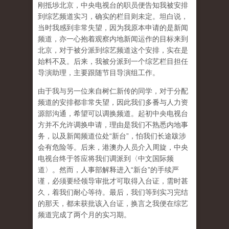
刚抵埗北京，中央电视台的职员便告知我被安排
到综艺频道实习，确实的栏目则未定。坦白说，
当时我感到非常失望，因为我原本申请的是新闻
频道，亦一心抱着观察内地新闻运作的目标来到
北京，对于被分派到综艺频道这个安排，实在是
始料不及。后来，我被分派到一个综艺栏目担任
导演助理，主要跟随节目导演组工作。
由于我与另一位来自树仁新传的同学，对于分配
频道的安排都非常失望，因此我们多番与人力资
源部沟通，希望可以调换频道。起初中央电视台
方并不允许调换申请，理由是我们不熟悉内地事
务，以及新闻频道位处“新台”，怕我们长途跋涉
会有危险等。后来，港澳办人员介入周旋，中央
电视台终于答应将我们调派到〈中文国际频
道〉。然而，人事部解释进入“新台”的手续严
谨，必须要经领导审批才可取得入台证，需时甚
久，着我们耐心等待。最后，我们等到实习完结
的那天，都未获批该入台证，换言之我便在综艺
频道完成了两个月的实习期。