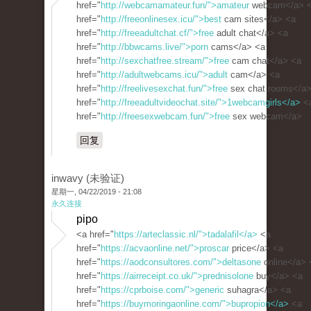
href="
http://webcamamateur.fun/">amateur
webcam</a> 
href="
http://freeonlinesex.icu/">best
cam sites</a> <a
href="
http://freeadultchat.cf/">free
adult chat</a> <a
href="
http://bbwcams.live/">porn
cams</a> <a
href="
http://sexchatfree.stream/">free
cam chat</a> <a
href="
http://adultwebcams.icu/">adult
cam</a> <a
href="
http://freelivesexchat.fun/">free
sex chat rooms</a>
href="
http://freeadultvideochat.site/">1webcamgirls</a>
<
href="
http://freesexwebcam.fun/">free
sex webcam</a>
回复
inwavy (未验证)
星期一, 04/22/2019 - 21:08
永久连接
pipo
<a href="
https://arteclassic.nl/">tadalafil</a>
<a
href="
https://acvaonline.net/">proscar
price</a> <a
href="
https://aodconsultores.com/">deltasone
online</a> 
href="
https://airreceipt.co.uk/">prednisolone
buy</a> <a
href="
https://cprboise.com/">generic
suhagra</a> <a
href="
https://buymoringaonline.com/">bupropion</a>
<a