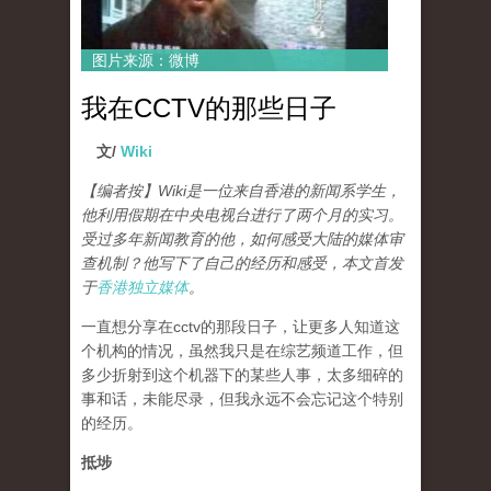
图片来源：微博
我在CCTV的那些日子
文/
Wiki
【编者按】Wiki是一位来自香港的新闻系学生，
他利用假期在中央电视台进行了两个月的实习。
受过多年新闻教育的他，如何感受大陆的媒体审
查机制？他写下了自己的经历和感受，本文首发
于
香港独立媒体
。
一直想分享在cctv的那段日子，让更多人知道这
个机构的情况，虽然我只是在综艺频道工作，但
多少折射到这个机器下的某些人事，太多细碎的
事和话，未能尽录，但我永远不会忘记这个特别
的经历。
抵埗