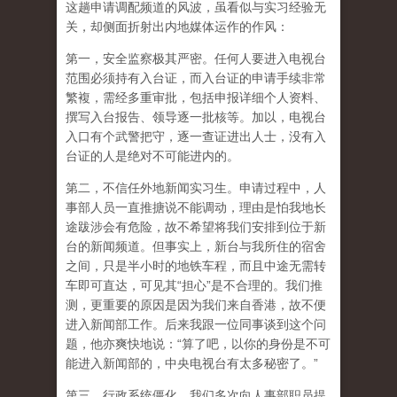
这趟申请调配频道的风波，虽看似与实习经验无
关，却侧面折射出内地媒体运作的作风：
第一，安全监察极其严密。任何人要进入电视台
范围必须持有入台证，而入台证的申请手续非常
繁複，需经多重审批，包括申报详细个人资料、
撰写入台报告、领导逐一批核等。加以，电视台
入口有个武警把守，逐一查证进出人士，没有入
台证的人是绝对不可能进内的。
第二，不信任外地新闻实习生。申请过程中，人
事部人员一直推搪说不能调动，理由是怕我地长
途跋涉会有危险，故不希望将我们安排到位于新
台的新闻频道。但事实上，新台与我所住的宿舍
之间，只是半小时的地铁车程，而且中途无需转
车即可直达，可见其“担心”是不合理的。我们推
测，更重要的原因是因为我们来自香港，故不便
进入新闻部工作。后来我跟一位同事谈到这个问
题，他亦爽快地说：“算了吧，以你的身份是不可
能进入新闻部的，中央电视台有太多秘密了。”
第三，行政系统僵化。我们多次向人事部职员提