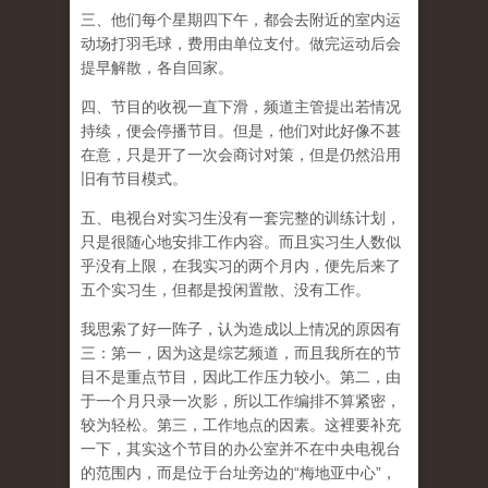
三、他们每个星期四下午，都会去附近的室内运
动场打羽毛球，费用由单位支付。做完运动后会
提早解散，各自回家。
四、节目的收视一直下滑，频道主管提出若情况
持续，便会停播节目。但是，他们对此好像不甚
在意，只是开了一次会商讨对策，但是仍然沿用
旧有节目模式。
五、电视台对实习生没有一套完整的训练计划，
只是很随心地安排工作内容。而且实习生人数似
乎没有上限，在我实习的两个月内，便先后来了
五个实习生，但都是投闲置散、没有工作。
我思索了好一阵子，认为造成以上情况的原因有
三：第一，因为这是综艺频道，而且我所在的节
目不是重点节目，因此工作压力较小。第二，由
于一个月只录一次影，所以工作编排不算紧密，
较为轻松。第三，工作地点的因素。这裡要补充
一下，其实这个节目的办公室并不在中央电视台
的范围内，而是位于台址旁边的“梅地亚中心”，