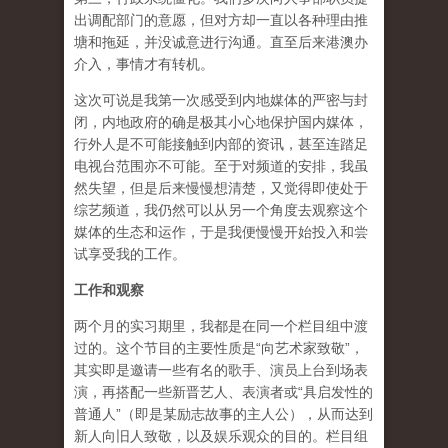
出调配部门的意愿，但对方却一直以各种理由推
塘和拖延，并没诚意进行沟通。直至后来港澳办
介入，事情才有转机。
这次可说是我第一次感受到内地媒体的严密与封
闭，内地政府的确是极其小心地保护国内媒体，
行外人是不可能接触到内部的资讯，甚至连踏足
电视台范围亦不可能。至于对频道的安排，我虽
然失望，但是后来慢慢想清楚，又觉得即使处于
综艺频道，我仍然可以从另一个角度去观察这个
媒体的生态和运作，于是我便慢慢开始投入和尝
试享受我的工作。
工作和观察
两个月的实习期里，我都是在同一个栏目组中渡
过的。这个节目的主要性质是“向艺术家致敬”，
其实即是邀请一些有名的歌手、演员上台到场表
演，再搭配一些新晋艺人、表演者或“具启发性的
普通人”（即是某励志故事的主人公），从而达到
新人向旧人致敬，以及娱乐观众的目的。栏目组