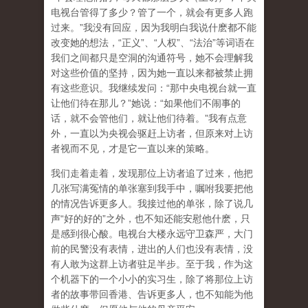
电视台管得了多少？管了一个，就会有更多人跑
过来。”我没有回应，因为我明白我说什麽都不能
改变她的想法，“正义”、“人权”、“法治”等词语在
我们之间都只是空洞的沟通符号，她不会理解我
对这些价值的坚持，因为她一直以来都被禁止拥
有这些意识。我继续发问：“那中央电视台就一直
让他们待在那儿？”她说：“如果他们不闹事的
话，就不会管他们，就让他们待着。”我有点意
外，一直以为央视会驱赶上访者，但原来对上访
者视而不见，才是它一直以来的策略。
我们走着走着，发现那位上访者追了过来，他把
几张写满冤情的单张塞到我手中，嘱咐我要把他
的情况告诉更多人。我接过他的单张，除了说几
声“好的好的”之外，也不知还能安慰他什麽，只
是感到很心酸。电视台大楼永远守卫森严，大门
前的民警没有表情，进出的人们也没有表情，没
有人敢为这群上访者驻足半步。至于我，作为这
个机器下的一个小小的实习生，除了将那位上访
者的故事带回香港、告诉更多人，也不知能为他