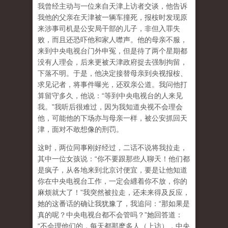
我曾经主动与一位来自天津上访者交谈，他告诉
我他的父亲在天津被一辆车撞死，报桉时发现原
来涉事司机是公安局干部的儿子，非但入罪失
败，而且还恐吓他和家人噤声。他的母亲不服，
来到中央电视台门外申冤，但是待了两个星期都
没有人理会，后来更被天津政府捉去强制拘留，
下落不明。于是，他决定接替母亲到央视报桉、
求见记者，将事件曝光，还双亲公道。我问他打
算留守多久，他说：“等到中央电视台的人来见
我。”我听后很难过，因为我知道央视不会理会
他，可能他的下场亦与母亲一样，被公安抓回天
津，面对不敢想像的刑罚。
这时，两位同事刚好经过，二话不说将我拉走，
其中一位女孩说：“你不要跟那些人聊天！他们都
是疯子，从各地来到北京讨便宜，要是让他知道
你在中央电视台工作，一定会纒着你不放，你的
麻烦就大了！”我突然被拉走，还未来得及反应，
她的这番话的确让我犹豫了，我追问：“那如果是
真的呢？中央电视台都不会管吗？”她回答道：
“不会理他们的，每天都那麽多人（上访），中央