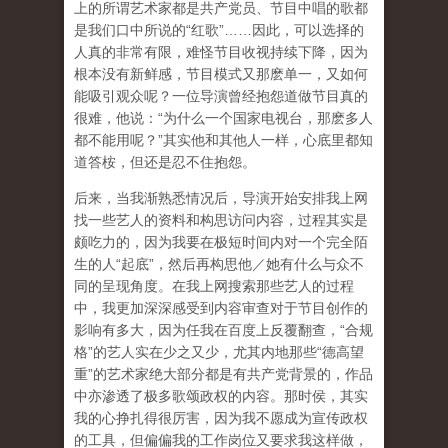
上的所谓艺术家都是共产党员、节目中唱的歌都
是我们口中所说的“红歌”……因此，可以选择的
人真的非常有限，难怪节目收视持续下降，因为
根本没有新鲜感，节目模式又那麽单一，又如何
能吸引观众呢？一位导演曾经抱怨道做节目真的
很难，他说：“为什么一个国家电视台，那麽多人
都不能用呢？”其实他和其他人一样，心底里都知
道答桉，但还是忍不住抱怨。
后来，当我渐熟悉情况后，导演开始安排我上网
找一些艺人的资料和构思访问内容，过程其实是
颇吃力的，因为我要在极短时间内对一个完全陌
生的人“起底”，然后再构思他／她有什么与众不
同的呈现角度。在我上网搜索那些艺人的过程
中，我更加深深感受到内容审查对于节目创作的
影响有多大，因为任我在百度上反覆翻查，“合规
格”的艺人实在少之又少，尤其内地那些“德高望
重”的艺术家绝大部分都是有共产党背景的，作品
中亦渗透了极多歌颂政权的内容。那时侯，其实
我的心挣扎得很厉害，因为我不愿成为宣传政权
的工具，但偏偏我的工作岗位又要求我这样做，