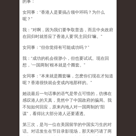
的事：
女同事：“香港人是要搞占领中环吗？为什么
呢？”
我：“对啊，因为我们要争取普选，而且中央政府
在回归时就答应了香港人要‘民主回归’嘛。”
女同事：“但你觉得有可能成功吗？”
我：“成功的机会很渺小，但也要试试。现在回
想，‘一国两制’根本就是个圈套。”
女同事：“本来就是圈套嘛，怎麽你们现在才知道
呢？香港很快就会变成内地那样的。”
她说最后一句话事的语气是带点可惜的，彷彿在
感叹港人的天真，竟然中了中国政府的骗局。我
不知如何回应，原来内地人对一国两制的“阳
谋”，看得比大部分港人还要通透。
第三次，是与一位在美国留学的中国实习生的对
话。对话发生在节目录影现场，那天刚巧请了两