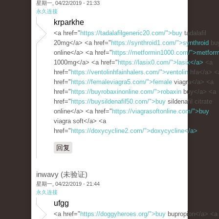
星期一, 04/22/2019 - 21:33
永久连接
krparkhe
<a href="
https://tadalafilgeneric20.com/">buy
tadalafil
20mg</a> <a href="
https://synthroid1.com/">synthroid
bu
online</a> <a href="
https://metformin1000.com/">metform
1000mg</a> <a href="
https://lasix0.com/">lasix</a>
<a
href="
https://ventolinhfainhalers.com/">ventolin
hfa</a> <
href="
https://femaleviagra5.com/">female
viagra</a> <a
href="
https://buyrobaxinonline.com/">robaxin
buy</a> <a
href="
https://buysildenafil50.com/">buy
sildenafil citrate
online</a> <a href="
https://viagrasoftonline.com/">buy
viagra soft</a> <a
href="
https://doxycycline2.com/">doxycycline</a>
回复
inwavy (未验证)
星期一, 04/22/2019 - 21:44
永久连接
ufgg
<a href="
https://doggyheroes.org/">buy
bupropion</a> <a