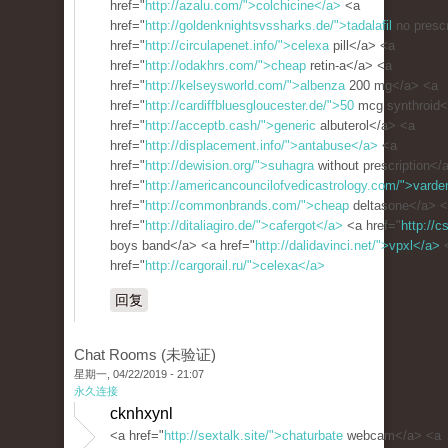
href="
http://azalu.com/">colchicine</a>
<a
href="
http://goldenknightsvssharks.de/">tadalafil
no prescr
href="
http://circulapenet.info/">celexa
pill</a> <a
href="
http://odakhrs.com/">cheap
retin-a</a> <a
href="
http://kelseysworld.com/">albenza
200 mg</a> <a
href="
http://cardiffbluesgloucester.de/">50
mcg synthroid<
href="
http://acceptb.cash/">generic
albuterol</a> <a
href="
http://displacement.info/">antabuse</a>
<a
href="
http://dewision.org/">suhagra
without prescription</
href="
http://americancouncilofvedicastrology.com/">varde
href="
http://commonbrands.com/">cheap
deltasone</a> 
href="
http://ditaliagiro.de/">cafergot</a>
<a href="
http://c
boys band</a> <a href="
http://dalidavinci.net/">vpxl</a>
href="
http://cargorail.ru/">celexa</a>
回复
Chat Rooms (未验证)
星期一, 04/22/2019 - 21:07
永久连接
cknhxynl
<a href="
http://sextalk.site/">chaturbate
webcam</a> <a