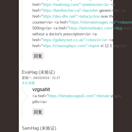
href="
https://realmrpg.com/">prednisone</a>
<a
href="
https://benfletcher.ca/">baclofen
generic</a> <a
href="
https://dev-dhs.net/">tetracycline
over the
counter</a> <a href="
https://intimateimages.net/">robaxin
500mg</a> <a href="
https://beforeitleaks.com/">buy
lasix
without a doctor's prescription</a> <a
href="
https://galleryned.co.uk/">cleocin</a>
<a
href="
https://chasingdays.com/">toprol
xl 12.5 mg</a>
回复
EvaHag (未验证)
星期一, 04/22/2019 - 21:27
永久连接
vzgsahlt
<a href="
https://femaleviagra5.com/">female
viagra
pills</a>
回复
SamHag (未验证)