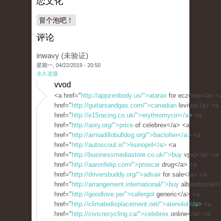
恋文化
冒个泡吧！
评论
inwavy (未验证)
星期一, 04/22/2019 - 20:50
永久连接
vvod
<a href="
http://appzenbody.us/">atarax
for eczema</a> <
href="
http://guitarsandgas.com/">canadian
levitra</a> <a
href="
http://e15racing.co.uk/">erythromycin</a>
<a
href="
http://aory.org/">price
of celebrex</a> <a
href="
http://armadillobulldog.org/">baclofen</a>
<a
href="
http://autoscout.ir/">lisinopril</a>
<a
href="
http://businessmediastore.co.uk/">buy
vpxl</a> <a
href="
http://aaronfelip.com/">proscar
drug</a> <a
href="
http://driversbuddy.org/">advair
for sale</a> <a
href="
http://arrangement.international/">buy
albendazole<
href="
http://goodlove.pe/">cafergot
generic</a> <a
href="
http://climatedisplacement.net/">atenolol</a>
<a
href="
http://civicrecycling.ca/">celebrex
online</a> <a