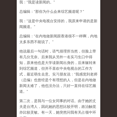
我：“我是读新闻的。”
总编辑：“那你为什么会来综艺频道呢？”
我：“这是中央电视台安排的，我原来申请的是新
闻频道。”
总编辑：“在内地做新闻跟香港很不一样啊，内地
太多东西不能说了。”
他说最后一句话时，语气很理所当然，但脸上带
有几分无奈。后来我从另外一名实习生口中得
知，原来他也是大学读新闻出身的，后来辗转来
到综艺频道，但并不喜欢中央电视台的工作方
式，最近萌生去意。实习朋友说：“我感觉到老师
（总编）也曾经是个有理想的人，但是在内地做
新闻太难了，他也没办法，只好一直待在综艺频
道。”
第二次，是我与一位女同事的对话。由于她的丈
夫是台湾人，因此她的思想比较开明，政治触觉
亦比较灵敏。有一天，她突然问我有关占领中环