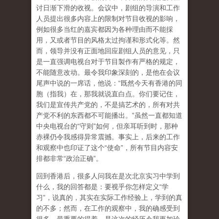
讨日渐下滑的收视。会议中，剧组的导演和工作
人员提出很多内容上的限制对节目收视的影响，
例如很多当红的嘉宾都因为各种理由而不能採
用，又或者节目的风格太过拘谨和形式化等。然
而，领导并没有正面地回应剧组人员的意见，只
是一直强调电视台对于节目製作有严格的规定，
不能随意改动。最令我印象深刻的，是他在会议
尾声中说的一席话，他说：“既然今天有香港的同
胞（指我）在，那我就说直白点。你们要记住，
我们是宣传共产党的，不是搞艺术的，所有对共
产党不利的东西都不可能播出。”虽然一直都知道
中央电视台的“守则”如何，但亲耳听到时，那种
赤裸仍令我感得异常震撼。事实上，后来的工作
和观察中也印证了这个“使命”，所有节目内容安
排都非常“政治正确”。
回到香港后，很多人问我在是次北京实习中学到
什么，我的回答都是：要视乎你怎样定义“学
习”，说真的，其实在实际工作经验上，学到的真
的不多；然而，在工作的观察中，我的确感受到