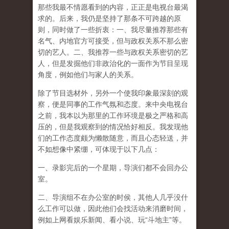
那些我最不情愿看到的内容，正正是电视台最渴
求的。后来，我仍是坚持了那条不可跨越的原
则，同时做了一些折衷：一、我尽量推荐那些有
名气、内地官方可接受，但与政权关系不那么密
切的艺人。二、我推荐一些与政权关系密切的艺
人，但是发掘他们非政治化的一面作为节目呈现
角度，例如他们与家人的关系。
除了节目选材外，另外一个使我印象最深刻的观
察，便是同事的工作气氛和态度。来中央电视台
之前，我本以为那里的工作环境是极之严格和高
压的，但是我观察到的情况恰好相反。我发现他
们的工作态度颇为懒散随意，而且心态轻送，并
不如想像中紧绷，可体现于以下几点：
一、录影完后的一个星期，导演们都不会回办公
室。
二、导演组不在办公室的时侯，其他人几乎没什
么工作可以做，因此他们会找活动来消磨时间，
例如上网看娱乐新闻、看小说、玩“斗地主”等。