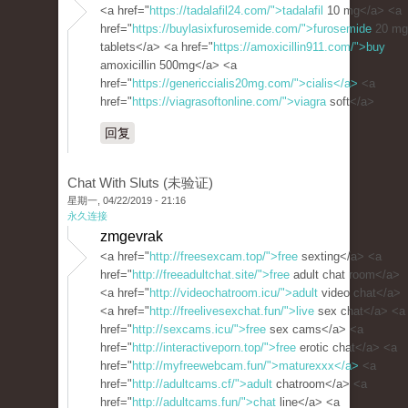
<a href="
https://tadalafil24.com/">tadalafil
10 mg</a> <a
href="
https://buylasixfurosemide.com/">furosemide
20 mg
tablets</a> <a href="
https://amoxicillin911.com/">buy
amoxicillin 500mg</a> <a
href="
https://genericcialis20mg.com/">cialis</a>
<a
href="
https://viagrasoftonline.com/">viagra
soft</a>
回复
Chat With Sluts (未验证)
星期一, 04/22/2019 - 21:16
永久连接
zmgevrak
<a href="
http://freesexcam.top/">free
sexting</a> <a
href="
http://freeadultchat.site/">free
adult chat room</a>
<a href="
http://videochatroom.icu/">adult
video chat</a>
<a href="
http://freelivesexchat.fun/">live
sex chat</a> <a
href="
http://sexcams.icu/">free
sex cams</a> <a
href="
http://interactiveporn.top/">free
erotic chat</a> <a
href="
http://myfreewebcam.fun/">maturexxx</a>
<a
href="
http://adultcams.cf/">adult
chatroom</a> <a
href="
http://adultcams.fun/">chat
line</a> <a