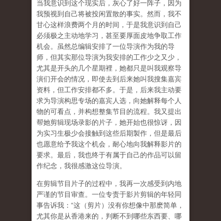
当我意识到这个现实后，灰心了好一阵子，因为
我预视到自己将被投闲置散的事实。然而，我不
甘心这样浪费两个月的时间，于是我意识到自己
必须极之主动地学习，甚至要厚面皮地争取工作
机会。虽然总编辑安排了一位导演作为我的导
师，但其实那位导演为我安排的工作少之又少，
尤其是开头的几个星期裡，她都只是叫我观察导
演们开会的情况，即使去到后来她叫我搜集嘉宾
资料，但工作安排都不多。于是，后来我主动要
求为导演构思专场的嘉宾人选，向她解释每个人
物的可看点，并构想整集节目的流程。我又提出
帮她剪辑现场录影的片子，她开始也很惊讶，因
为实习生极少会接触到这些后期製作，但是最后
也愿意给予我这个机会，耐心地向我解释影片的
要求。最后，我也终于有属于自己的作品可以留
作纪念，我很感激这位导演。
在剪辑节目片子的过程中，我再一次感受到内地
严谨的节目审查。一位专责于影片剪辑的年轻同
事告诉我：“这（剪片）没有你想像中那麽简单，
尤其你是从香港来的，判断不到哪些东西要、哪