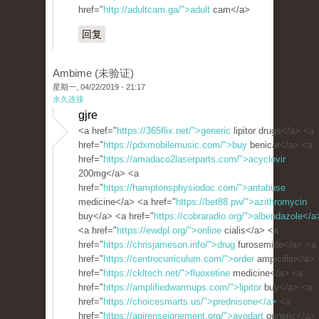
href="
http://adultcam.ga/">adult
cam</a>
回复
Ambime (未验证)
星期一, 04/22/2019 - 21:17
永久连接
gjre
<a href="
https://365flix.net/">generic
lipitor drugs</a> <a
href="
https://pdxmobilemusic.com/">buy
benicar</a> <a
href="
https://amadaco2laserparts.com/">acyclovir
200mg</a> <a
href="
https://hamptonsphysiodoc.com/">antabuse
medicine</a> <a href="
https://bet88.pw/">azithromycin
buy</a> <a href="
https://cobraradio.org/">albendazole</a
<a href="
https://ewdpl.org/">online
cialis</a> <a
href="
https://chrisjameson.info/">drug
furosemide</a> <a
href="
https://centrocurriculum.com/">order
ampicillin</a>
href="
https://ckltech.net/">fluoxetine
medicine</a> <a
href="
https://amplifiedwarmups.com/">lipitor
buy</a> <a
href="
https://choicesmarts.us/">prednisone</a>
<a
href="
https://agirenseignement.org/">avodart
generic</a>