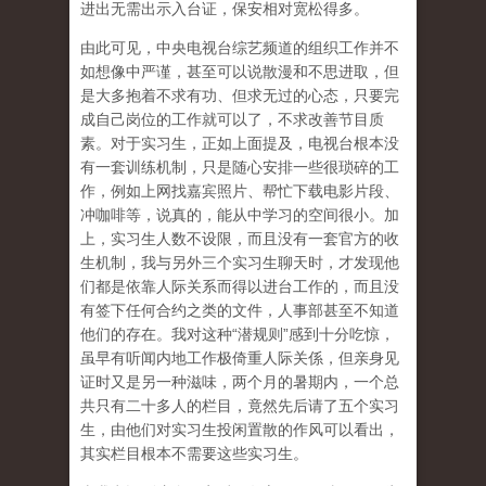
进出无需出示入台证，保安相对宽松得多。
由此可见，中央电视台综艺频道的组织工作并不
如想像中严谨，甚至可以说散漫和不思进取，但
是大多抱着不求有功、但求无过的心态，只要完
成自己岗位的工作就可以了，不求改善节目质
素。对于实习生，正如上面提及，电视台根本没
有一套训练机制，只是随心安排一些很琐碎的工
作，例如上网找嘉宾照片、帮忙下载电影片段、
冲咖啡等，说真的，能从中学习的空间很小。加
上，实习生人数不设限，而且没有一套官方的收
生机制，我与另外三个实习生聊天时，才发现他
们都是依靠人际关系而得以进台工作的，而且没
有签下任何合约之类的文件，人事部甚至不知道
他们的存在。我对这种“潜规则”感到十分吃惊，
虽早有听闻内地工作极倚重人际关係，但亲身见
证时又是另一种滋味，两个月的暑期内，一个总
共只有二十多人的栏目，竟然先后请了五个实习
生，由他们对实习生投闲置散的作风可以看出，
其实栏目根本不需要这些实习生。