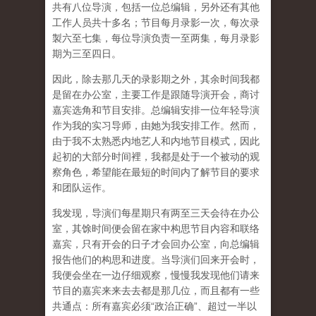
共有八位导演，包括一位总编辑，另外还有其他
工作人员共十多名；节目每月录影一次，每次录
製六至七集，每位导演负责一至两集，每月录影
期为三至四日。
因此，除去那几天的录影期之外，其余时间我都
是留在办公室，主要工作是跟随导演开会，商讨
嘉宾选角和节目安排。总编辑安排一位年轻导演
作为我的实习导师，由她为我安排工作。然而，
由于我不太熟悉内地艺人和内地节目模式，因此
起初的大部分时间裡，我都是处于一个被动的观
察角色，希望能在最短的时间内了解节目的要求
和团队运作。
我发现，导演们每星期只有两至三天会待在办公
室，其馀时间便会留在家中构思节目内容和联络
嘉宾，只有开会的日子才会回办公室，向总编辑
报告他们的构思和进度。当导演们回来开会时，
我便会坐在一边仔细观察，慢慢我发现他们请来
节目的嘉宾来来去去都是那几位，而且都有一些
共通点：所有嘉宾必须“政治正确”、超过一半以