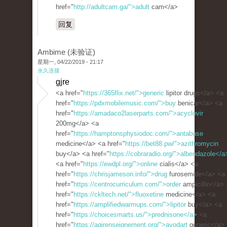
href="
http://adultcam.ga/">adult
cam</a>
回复
Ambime (未验证)
星期一, 04/22/2019 - 21:17
永久连接
gjre
<a href="
https://365flix.net/">generic
lipitor drugs</a> <a
href="
https://pdxmobilemusic.com/">buy
benicar</a> <a
href="
https://amadaco2laserparts.com/">acyclovir
200mg</a> <a
href="
https://hamptonsphysiodoc.com/">antabuse
medicine</a> <a href="
https://bet88.pw/">azithromycin
buy</a> <a href="
https://cobraradio.org/">albendazole</a
<a href="
https://ewdpl.org/">online
cialis</a> <a
href="
https://chrisjameson.info/">drug
furosemide</a> <a
href="
https://centrocurriculum.com/">order
ampicillin</a>
href="
https://ckltech.net/">fluoxetine
medicine</a> <a
href="
https://amplifiedwarmups.com/">lipitor
buy</a> <a
href="
https://choicesmarts.us/">prednisone</a>
<a
href="
https://agirenseignement.org/">avodart
generic</a>