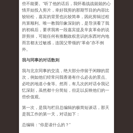
些不能要。”听了他的话后，我怀着战战兢兢的心
情开始投入剪片，幸好我剪的那期节目的内容比
较轻松，嘉宾的背景也比较简单，因此剪辑过程
尚算顺利。唯一教我印象深刻的，是导演看了我
的初稿后，要求我将一段嘉宾提及辛亥革命的说
辞剪掉，可能任何有推翻政权意识的东西对内地
而言都太过敏感，连国父带领的“革命”亦不例
外。
我与同事的对话数则
我与北京同事的交流，绝大部分停留于闲聊的层
次，例如他们经常问我香港有什么必去的景点、
必吃的地道小食等。然而，有几次的对话令我记
忆深刻，虽然都十分简短，但足以反映他们的一
些价值观。
第一次，是我与栏目总编辑的极简短谈话，那天
是我工作的第一天，对话如下：
总编辑：“你是读什么的？”