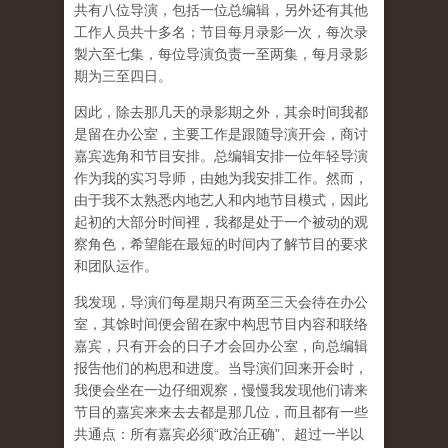
共有八位导演，包括一位总编辑，另外还有其他
工作人员共十多名；节目每月录影一次，每次录
製六至七集，每位导演负责一至两集，每月录影
期为三至四日。
因此，除去那几天的录影期之外，其余时间我都
是留在办公室，主要工作是跟随导演开会，商讨
嘉宾选角和节目安排。总编辑安排一位年轻导演
作为我的实习导师，由她为我安排工作。然而，
由于我不太熟悉内地艺人和内地节目模式，因此
起初的大部分时间裡，我都是处于一个被动的观
察角色，希望能在最短的时间内了解节目的要求
和团队运作。
我发现，导演们每星期只有两至三天会待在办公
室，其馀时间便会留在家中构思节目内容和联络
嘉宾，只有开会的日子才会回办公室，向总编辑
报告他们的构思和进度。当导演们回来开会时，
我便会坐在一边仔细观察，慢慢我发现他们请来
节目的嘉宾来来去去都是那几位，而且都有一些
共通点：所有嘉宾必须“政治正确”、超过一半以