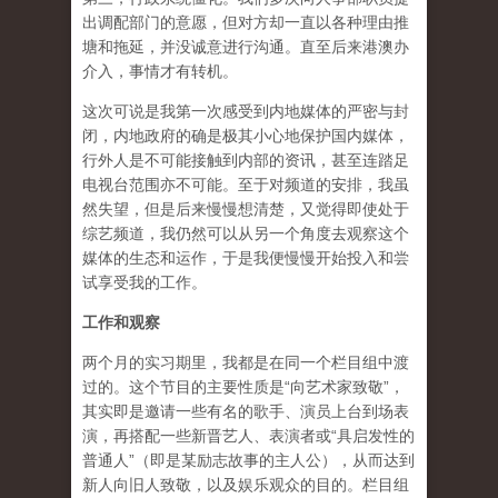
出调配部门的意愿，但对方却一直以各种理由推
塘和拖延，并没诚意进行沟通。直至后来港澳办
介入，事情才有转机。
这次可说是我第一次感受到内地媒体的严密与封
闭，内地政府的确是极其小心地保护国内媒体，
行外人是不可能接触到内部的资讯，甚至连踏足
电视台范围亦不可能。至于对频道的安排，我虽
然失望，但是后来慢慢想清楚，又觉得即使处于
综艺频道，我仍然可以从另一个角度去观察这个
媒体的生态和运作，于是我便慢慢开始投入和尝
试享受我的工作。
工作和观察
两个月的实习期里，我都是在同一个栏目组中渡
过的。这个节目的主要性质是“向艺术家致敬”，
其实即是邀请一些有名的歌手、演员上台到场表
演，再搭配一些新晋艺人、表演者或“具启发性的
普通人”（即是某励志故事的主人公），从而达到
新人向旧人致敬，以及娱乐观众的目的。栏目组