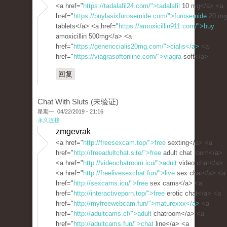
<a href="
https://tadalafil24.com/">tadalafil
10 mg</a> <a
href="
https://buylasixfurosemide.com/">furosemide
20 mg
tablets</a> <a href="
https://amoxicillin911.com/">buy
amoxicillin 500mg</a> <a
href="
https://genericcialis20mg.com/">cialis</a>
<a
href="
https://viagrasoftonline.com/">viagra
soft</a>
回复
Chat With Sluts (未验证)
星期一, 04/22/2019 - 21:16
永久连接
zmgevrak
<a href="
http://freesexcam.top/">free
sexting</a> <a
href="
http://freeadultchat.site/">free
adult chat room</a>
<a href="
http://videochatroom.icu/">adult
video chat</a>
<a href="
http://freelivesexchat.fun/">live
sex chat</a> <a
href="
http://sexcams.icu/">free
sex cams</a> <a
href="
http://interactiveporn.top/">free
erotic chat</a> <a
href="
http://myfreewebcam.fun/">maturexxx</a>
<a
href="
http://adultcams.cf/">adult
chatroom</a> <a
href="
http://adultcams.fun/">chat
line</a> <a