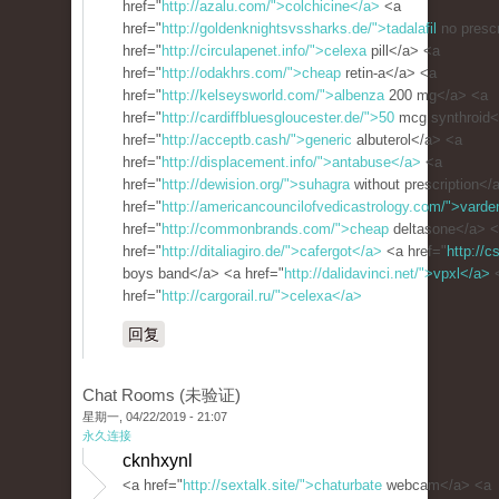
href="
http://azalu.com/">colchicine</a>
<a
href="
http://goldenknightsvssharks.de/">tadalafil
no prescr
href="
http://circulapenet.info/">celexa
pill</a> <a
href="
http://odakhrs.com/">cheap
retin-a</a> <a
href="
http://kelseysworld.com/">albenza
200 mg</a> <a
href="
http://cardiffbluesgloucester.de/">50
mcg synthroid<
href="
http://acceptb.cash/">generic
albuterol</a> <a
href="
http://displacement.info/">antabuse</a>
<a
href="
http://dewision.org/">suhagra
without prescription</
href="
http://americancouncilofvedicastrology.com/">varde
href="
http://commonbrands.com/">cheap
deltasone</a> 
href="
http://ditaliagiro.de/">cafergot</a>
<a href="
http://c
boys band</a> <a href="
http://dalidavinci.net/">vpxl</a>
href="
http://cargorail.ru/">celexa</a>
回复
Chat Rooms (未验证)
星期一, 04/22/2019 - 21:07
永久连接
cknhxynl
<a href="
http://sextalk.site/">chaturbate
webcam</a> <a