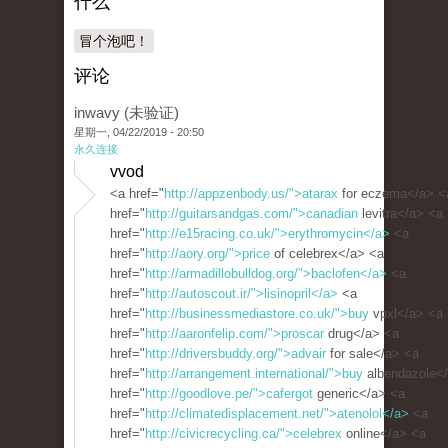
什么
冒个泡吧！
评论
inwavy (未验证)
星期一, 04/22/2019 - 20:50
永久连接
vvod
<a href="
http://appzenbody.us/">atarax
for eczema</a> <
href="
http://guitarsandgas.com/">canadian
levitra</a> <a
href="
http://e15racing.co.uk/">erythromycin</a>
<a
href="
http://aory.org/">price
of celebrex</a> <a
href="
http://armadillobulldog.org/">baclofen</a>
<a
href="
http://autoscout.ir/">lisinopril</a>
<a
href="
http://businessmediastore.co.uk/">buy
vpxl</a> <a
href="
http://aaronfelip.com/">proscar
drug</a> <a
href="
http://driversbuddy.org/">advair
for sale</a> <a
href="
http://arrangement.international/">buy
albendazole<
href="
http://goodlove.pe/">cafergot
generic</a> <a
href="
http://climatedisplacement.net/">atenolol</a>
<a
href="
http://civicrecycling.ca/">celebrex
online</a> <a