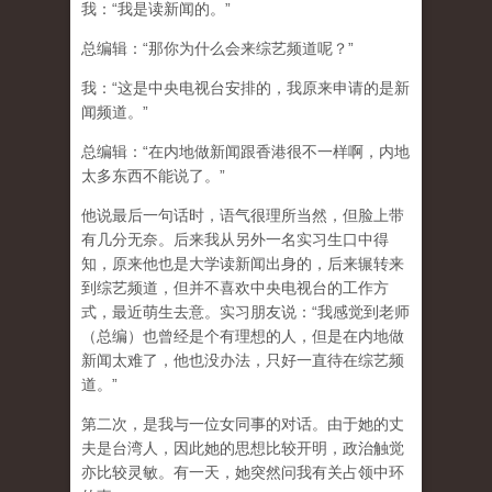
我：“我是读新闻的。”
总编辑：“那你为什么会来综艺频道呢？”
我：“这是中央电视台安排的，我原来申请的是新
闻频道。”
总编辑：“在内地做新闻跟香港很不一样啊，内地
太多东西不能说了。”
他说最后一句话时，语气很理所当然，但脸上带
有几分无奈。后来我从另外一名实习生口中得
知，原来他也是大学读新闻出身的，后来辗转来
到综艺频道，但并不喜欢中央电视台的工作方
式，最近萌生去意。实习朋友说：“我感觉到老师
（总编）也曾经是个有理想的人，但是在内地做
新闻太难了，他也没办法，只好一直待在综艺频
道。”
第二次，是我与一位女同事的对话。由于她的丈
夫是台湾人，因此她的思想比较开明，政治触觉
亦比较灵敏。有一天，她突然问我有关占领中环