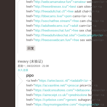
href="
http://webcamamateur.fun/">amateur
webcam</a> 
href="
http://freeonlinesex.icu/">best
cam sites</a> <a
href="
http://freeadultchat.cf/">free
adult chat</a> <a
href="
http://bbwcams.live/">porn
cams</a> <a
href="
http://sexchatfree.stream/">free
cam chat</a> <a
href="
http://adultwebcams.icu/">adult
cam</a> <a
href="
http://freelivesexchat.fun/">free
sex chat rooms</a>
href="
http://freeadultvideochat.site/">1webcamgirls</a>
<
href="
http://freesexwebcam.fun/">free
sex webcam</a>
回复
inwavy (未验证)
星期一, 04/22/2019 - 21:08
永久连接
pipo
<a href="
https://arteclassic.nl/">tadalafil</a>
<a
href="
https://acvaonline.net/">proscar
price</a> <a
href="
https://aodconsultores.com/">deltasone
online</a> 
href="
https://airreceipt.co.uk/">prednisolone
buy</a> <a
href="
https://cprboise.com/">generic
suhagra</a> <a
href="
https://buymoringaonline.com/">bupropion</a>
<a