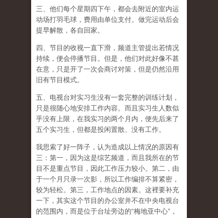
三、他们每个星期四下午，都会去附近的室内运
动场打羽毛球，费用由单位支付。做完运动后会
提早解散，各自回家。
四、节目的收视一直下滑，频道主管提出若情况
持续，便会停播节目。但是，他们对此好像不甚
在意，只是开了一次会商讨对策，但是仍然沿用
旧有节目模式。
五、电视台对实习生没有一套完整的训练计划，
只是很随心地安排工作内容。而且实习生人数似
乎没有上限，在我实习的两个月内，便先后来了
五个实习生，但都是投闲置散、没有工作。
我思索了好一阵子，认为造成以上情况的原因有
三：第一，因为这是综艺频道，而且我所在的节
目不是重点节目，因此工作压力较小。第二，由
于一个月只录一次影，所以工作编排不算紧密，
较为轻松。第三，工作地点的因素。这裡要补充
一下，其实这个节目的办公室并不在中央电视台
的范围内，而是位于台址旁边的“梅地亚中心”，