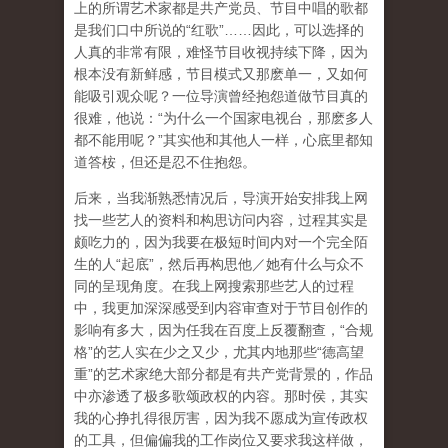
上的所谓艺术家都是共产党员、节目中唱的歌都
是我们口中所说的“红歌”……因此，可以选择的
人真的非常有限，难怪节目收视持续下降，因为
根本没有新鲜感，节目模式又那麽单一，又如何
能吸引观众呢？一位导演曾经抱怨道做节目真的
很难，他说：“为什么一个国家电视台，那麽多人
都不能用呢？”其实他和其他人一样，心底里都知
道答桉，但还是忍不住抱怨。
后来，当我渐熟悉情况后，导演开始安排我上网
找一些艺人的资料和构思访问内容，过程其实是
颇吃力的，因为我要在极短时间内对一个完全陌
生的人“起底”，然后再构思他／她有什么与众不
同的呈现角度。在我上网搜索那些艺人的过程
中，我更加深深感受到内容审查对于节目创作的
影响有多大，因为任我在百度上反覆翻查，“合规
格”的艺人实在少之又少，尤其内地那些“德高望
重”的艺术家绝大部分都是有共产党背景的，作品
中亦渗透了极多歌颂政权的内容。那时侯，其实
我的心挣扎得很厉害，因为我不愿成为宣传政权
的工具，但偏偏我的工作岗位又要求我这样做，