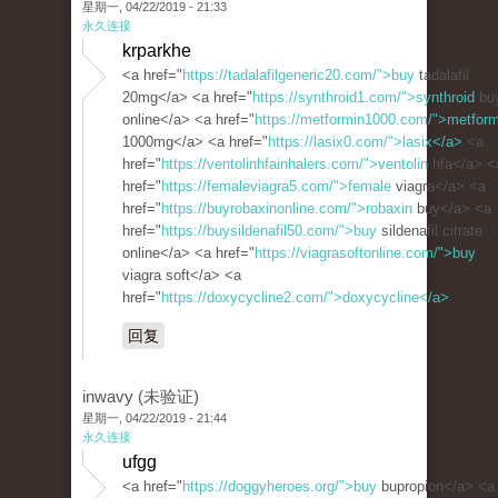
星期一, 04/22/2019 - 21:33
永久连接
krparkhe
<a href="
https://tadalafilgeneric20.com/">buy
tadalafil
20mg</a> <a href="
https://synthroid1.com/">synthroid
bu
online</a> <a href="
https://metformin1000.com/">metform
1000mg</a> <a href="
https://lasix0.com/">lasix</a>
<a
href="
https://ventolinhfainhalers.com/">ventolin
hfa</a> <
href="
https://femaleviagra5.com/">female
viagra</a> <a
href="
https://buyrobaxinonline.com/">robaxin
buy</a> <a
href="
https://buysildenafil50.com/">buy
sildenafil citrate
online</a> <a href="
https://viagrasoftonline.com/">buy
viagra soft</a> <a
href="
https://doxycycline2.com/">doxycycline</a>
回复
inwavy (未验证)
星期一, 04/22/2019 - 21:44
永久连接
ufgg
<a href="
https://doggyheroes.org/">buy
bupropion</a> <a