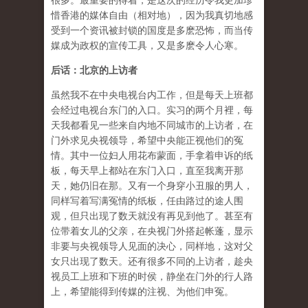
很多。最重要的得着，是这次的经历令我更加珍
惜香港的媒体自由（相对地），因为我真切地感
受到一个资讯被封锁的国度是多麽恐怖，而当传
媒成为政权的宣传工具，又是多麽令人心寒。
后话：北京的上访者
虽然我不在中央电视台内工作，但是每天上班都
会经过电视台东门的入口。实习的两个月裡，每
天我都看见一些来自内地不同城市的上访者，在
门外求见央视领导，希望中央能正视他们的冤
情。其中一位妇人用花布蒙面，手拿着申诉的纸
板，每天早上都站在东门入口，直至我离开那
天，她仍旧在那。又有一个身穿小丑服的男人，
同样写着写满冤情的纸板，任由路过的途人围
观，但只出现了数天就没有再见到他了。甚至有
位带着女儿的父亲，在央视门外搭起帐蓬，显示
非要与央视领导人见面的决心，同样地，这对父
女只出现了数天。还有很多不同的上访者，趁央
视员工上班和下班的时侯，静坐在门外的行人路
上，希望能得到传媒的注视、为他们申冤。