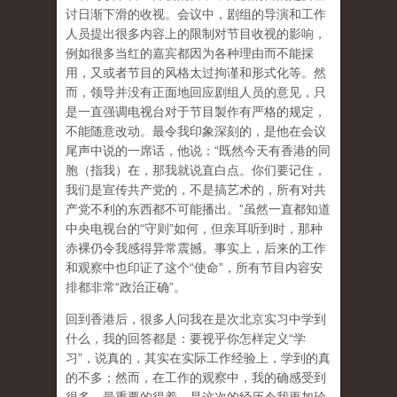
讨日渐下滑的收视。会议中，剧组的导演和工作
人员提出很多内容上的限制对节目收视的影响，
例如很多当红的嘉宾都因为各种理由而不能採
用，又或者节目的风格太过拘谨和形式化等。然
而，领导并没有正面地回应剧组人员的意见，只
是一直强调电视台对于节目製作有严格的规定，
不能随意改动。最令我印象深刻的，是他在会议
尾声中说的一席话，他说：“既然今天有香港的同
胞（指我）在，那我就说直白点。你们要记住，
我们是宣传共产党的，不是搞艺术的，所有对共
产党不利的东西都不可能播出。”虽然一直都知道
中央电视台的“守则”如何，但亲耳听到时，那种
赤裸仍令我感得异常震撼。事实上，后来的工作
和观察中也印证了这个“使命”，所有节目内容安
排都非常“政治正确”。
回到香港后，很多人问我在是次北京实习中学到
什么，我的回答都是：要视乎你怎样定义“学
习”，说真的，其实在实际工作经验上，学到的真
的不多；然而，在工作的观察中，我的确感受到