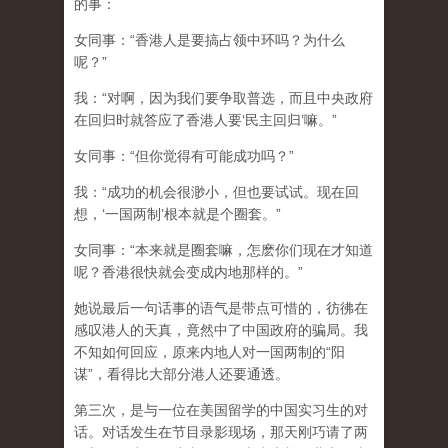
的事：
女同事：“香港人是要搞占领中环吗？为什么
呢？”
我：“对啊，因为我们要争取普选，而且中央政府
在回归时就答应了香港人要‘民主回归’嘛。”
女同事：“但你觉得有可能成功吗？”
我：“成功的机会很渺小，但也要试试。现在回
想，‘一国两制’根本就是个圈套。”
女同事：“本来就是圈套嘛，怎麽你们现在才知道
呢？香港很快就会变成内地那样的。”
她说最后一句话事的语气是带点可惜的，彷彿在
感叹港人的天真，竟然中了中国政府的骗局。我
不知如何回应，原来内地人对一国两制的“阳
谋”，看得比大部分港人还要通透。
第三次，是与一位在美国留学的中国实习生的对
话。对话发生在节目录影现场，那天刚巧请了两