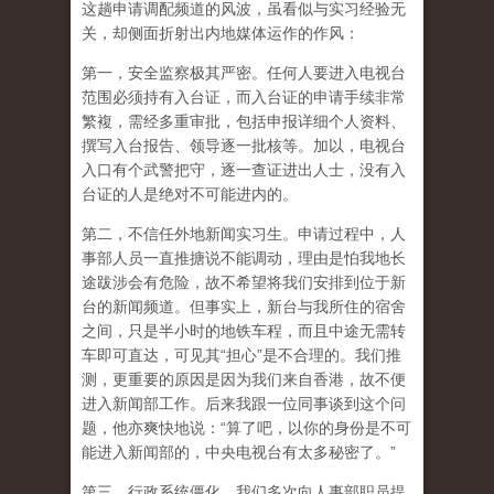
这趟申请调配频道的风波，虽看似与实习经验无
关，却侧面折射出内地媒体运作的作风：
第一，安全监察极其严密。任何人要进入电视台
范围必须持有入台证，而入台证的申请手续非常
繁複，需经多重审批，包括申报详细个人资料、
撰写入台报告、领导逐一批核等。加以，电视台
入口有个武警把守，逐一查证进出人士，没有入
台证的人是绝对不可能进内的。
第二，不信任外地新闻实习生。申请过程中，人
事部人员一直推搪说不能调动，理由是怕我地长
途跋涉会有危险，故不希望将我们安排到位于新
台的新闻频道。但事实上，新台与我所住的宿舍
之间，只是半小时的地铁车程，而且中途无需转
车即可直达，可见其“担心”是不合理的。我们推
测，更重要的原因是因为我们来自香港，故不便
进入新闻部工作。后来我跟一位同事谈到这个问
题，他亦爽快地说：“算了吧，以你的身份是不可
能进入新闻部的，中央电视台有太多秘密了。”
第三，行政系统僵化。我们多次向人事部职员提