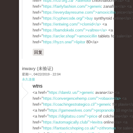
href="
https://fcb.org.za/">atenolol
chlorthalidone</a> <a
href="
https://fairlyfashion.com/">generic
zanaflex</a> <a
href="
https://everydayresume.com/">amoxicillin
price</a>
href="
https://cyphercode.org/">buy
synthyroid online</a>
href="
https://entwing.com/">clomid</a>
<a
href="
https://bamdokebi.com/">valtrex</a>
<a
href="
https://arcler.shop/">amoxicillin
tablets for sale</a>
href="
https://hyzn.one/">lipitor
80</a>
回复
inwavy (未验证)
星期一, 04/22/2019 - 22:04
永久连接
wtns
<a href="
https://darelz.us/">generic
avana</a> <a
href="
https://convergencehemp.com/">robaxin</a>
<a
href="
https://coachingestrategico.cl/">generic
for plavix</
<a href="
https://gamewolves.com/">propranolol
10 mg</a
<a href="
https://digitatsu.com/">price
of colchicine</a> <
href="
https://automagically.club/">levitra
online</a> <a
href="
https://fantasticshoping.co.uk/">zithromax
for sale<