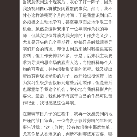
当我意识到这个现实后，灰心了好一阵子，因为
我预视到自己将被投闲置散的事实。然而，我不
甘心这样浪费两个月的时间，于是我意识到自己
必须极之主动地学习，甚至要厚面皮地争取工作
机会。虽然总编辑安排了一位导演作为我的导
师，但其实那位导演为我安排的工作少之又少，
尤其是开头的几个星期裡，她都只是叫我观察导
演们开会的情况，即使去到后来她叫我搜集嘉宾
资料，但工作安排都不多。于是，后来我主动要
求为导演构思专场的嘉宾人选，向她解释每个人
物的可看点，并构想整集节目的流程。我又提出
帮她剪辑现场录影的片子，她开始也很惊讶，因
为实习生极少会接触到这些后期製作，但是最后
也愿意给予我这个机会，耐心地向我解释影片的
要求。最后，我也终于有属于自己的作品可以留
作纪念，我很感激这位导演。
在剪辑节目片子的过程中，我再一次感受到内地
严谨的节目审查。一位专责于影片剪辑的年轻同
事告诉我：“这（剪片）没有你想像中那麽简单，
尤其你是从香港来的，判断不到哪些东西要、哪