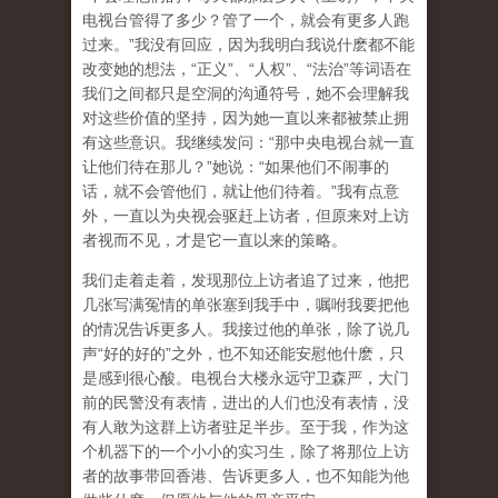
电视台管得了多少？管了一个，就会有更多人跑
过来。”我没有回应，因为我明白我说什麽都不能
改变她的想法，“正义”、“人权”、“法治”等词语在
我们之间都只是空洞的沟通符号，她不会理解我
对这些价值的坚持，因为她一直以来都被禁止拥
有这些意识。我继续发问：“那中央电视台就一直
让他们待在那儿？”她说：“如果他们不闹事的
话，就不会管他们，就让他们待着。”我有点意
外，一直以为央视会驱赶上访者，但原来对上访
者视而不见，才是它一直以来的策略。
我们走着走着，发现那位上访者追了过来，他把
几张写满冤情的单张塞到我手中，嘱咐我要把他
的情况告诉更多人。我接过他的单张，除了说几
声“好的好的”之外，也不知还能安慰他什麽，只
是感到很心酸。电视台大楼永远守卫森严，大门
前的民警没有表情，进出的人们也没有表情，没
有人敢为这群上访者驻足半步。至于我，作为这
个机器下的一个小小的实习生，除了将那位上访
者的故事带回香港、告诉更多人，也不知能为他