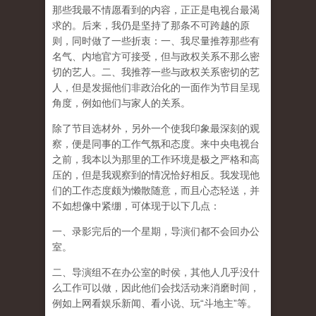
那些我最不情愿看到的内容，正正是电视台最渴
求的。后来，我仍是坚持了那条不可跨越的原
则，同时做了一些折衷：一、我尽量推荐那些有
名气、内地官方可接受，但与政权关系不那么密
切的艺人。二、我推荐一些与政权关系密切的艺
人，但是发掘他们非政治化的一面作为节目呈现
角度，例如他们与家人的关系。
除了节目选材外，另外一个使我印象最深刻的观
察，便是同事的工作气氛和态度。来中央电视台
之前，我本以为那里的工作环境是极之严格和高
压的，但是我观察到的情况恰好相反。我发现他
们的工作态度颇为懒散随意，而且心态轻送，并
不如想像中紧绷，可体现于以下几点：
一、录影完后的一个星期，导演们都不会回办公
室。
二、导演组不在办公室的时侯，其他人几乎没什
么工作可以做，因此他们会找活动来消磨时间，
例如上网看娱乐新闻、看小说、玩“斗地主”等。