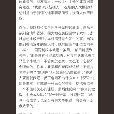
位新彊的小朋友演出，一位土生土长的北京同事
突然说：“我最讨厌新彊人！”在场的人大概都猜
想到是由于新彊的连串骚动所致，没有人作声回
应。
然后，我跟那位实习同学开始聊起新彊，然后再
谈到台湾和香港。因为她在美国留学了六年，所
以思想比较开明，亦颇清楚港台发生的事。当我
提到香港近年的情况时，她的回应与那位女同事
一样：“一国两制根本就是个骗局。”然后她提到
占中：“那是没有可能成功的，对共产党来说香港
只是个小地方，不管你怎么搞、怎么闹，它都不
会理你的。你看，新彊和西藏闹成这样，不也是
老样子吗？”她说内地人普遍的态度都是：“香港
人要闹就闹吧，反正也闹不出什么来！”我不知道
这是事实，抑或是一种民众的错觉，彷彿香港是
一个不值得关心的课题。最后她反问：“你真的觉
得占中会成功吗？”我一时语塞，只能回答：“就
算不会成功，也至少有努力争取过，总会有一点
点效果的。”