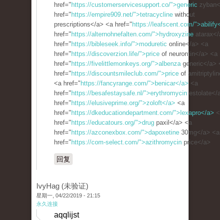
href="
https://customerservicesupport.co/">generic
zyban<
href="
https://empire909.net/">tetracycline
without
prescriptions</a> <a href="
https://leafscent.com/">abilify
href="
https://alternohnefalten.com/">hydroxyzine
atarax</
href="
https://bibleseek.info/">moduretic
online</a> <a
href="
https://discoverzion.life/">price
of neurontin</a> <a
href="
https://fivelittlemonkeys.org/">albenza
generic</a> 
href="
https://discountsmileclub.com/">price
of amitriptyli
<a href="
https://fancyrange.com/">benicar</a>
<a
href="
https://besafestaysafe.nl/">erythromycin
estolate</
href="
https://elusiveprime.org/">zoloft</a>
<a
href="
https://dkeducationdepartment.com/">lexapro</a>
<
href="
https://educatours.org/">drug
paxil</a> <a
href="
https://azconexbox.com/">dapoxetine
30mg</a> <a
href="
https://com-select.com/">azithromycin
price</a>
回复
IvyHag (未验证)
星期一, 04/22/2019 - 21:15
永久连接
aqqlijst