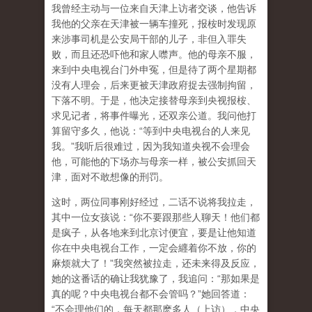
我曾经主动与一位来自天津上访者交谈，他告诉
我他的父亲在天津被一辆车撞死，报桉时发现原
来涉事司机是公安局干部的儿子，非但入罪失
败，而且还恐吓他和家人噤声。他的母亲不服，
来到中央电视台门外申冤，但是待了两个星期都
没有人理会，后来更被天津政府捉去强制拘留，
下落不明。于是，他决定接替母亲到央视报桉、
求见记者，将事件曝光，还双亲公道。我问他打
算留守多久，他说：“等到中央电视台的人来见
我。”我听后很难过，因为我知道央视不会理会
他，可能他的下场亦与母亲一样，被公安抓回天
津，面对不敢想像的刑罚。
这时，两位同事刚好经过，二话不说将我拉走，
其中一位女孩说：“你不要跟那些人聊天！他们都
是疯子，从各地来到北京讨便宜，要是让他知道
你在中央电视台工作，一定会纒着你不放，你的
麻烦就大了！”我突然被拉走，还未来得及反应，
她的这番话的确让我犹豫了，我追问：“那如果是
真的呢？中央电视台都不会管吗？”她回答道：
“不会理他们的，每天都那麽多人（上访），中央