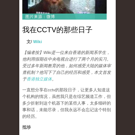
图片来源：微博
我在CCTV的那些日子
文/
Wiki
【编者按】Wiki是一位来自香港的新闻系学生，
他利用假期在中央电视台进行了两个月的实习。
受过多年新闻教育的他，如何感受大陆的媒体审
查机制？他写下了自己的经历和感受，本文首发
于
香港独立媒体
。
一直想分享在cctv的那段日子，让更多人知道这
个机构的情况，虽然我只是在综艺频道工作，但
多少折射到这个机器下的某些人事，太多细碎的
事和话，未能尽录，但我永远不会忘记这个特别
的经历。
抵埗