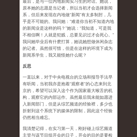
最后，是与一位内地新闻实习生的对话。她说，
原本她的志愿是当记者，所以当初才会选择新闻
系，但后来发现在内地做“新闻”有太多制肘，几
乎是不可能的。我问她：“难道你当初不知道内地
的新闻业是这样的吗？”她说：“我知道，可是我
不相信啊！人就是犯贱，总要见识过才会死心。”
我问她毕业后有什麽打算，她说她想做休闲杂志
的记者。虽然很可惜，但是在这样的环境下成为
新闻系学生，我又能怪她什么呢？
反思
一直以来，对于中央电视台的立场和报导手法早
有听闻，当初我亦是抱着“观察者”的心态来到北
京的，希望可以深入这个作为国家最大喉舌的机
构，观察它的内部运作。虽然最后我未能如愿进
入新闻部门，但是从综艺频道的经验裡，多少也
折射到这个系统下的媒体的限制，因此这个经验
仍然相当难忘。
我清楚记得，在实习第一天，刚好碰上综艺频道
主管与该节目组开会的日子，开会的目的是要检