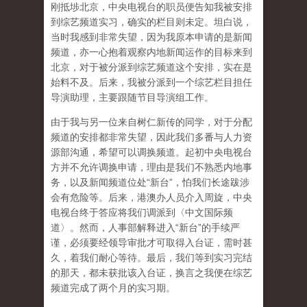
刚抵埗北京，中央电视台的职员便告知我被安排
到综艺频道实习，确实的栏目则未定。坦白说，
当时我感到非常失望，因为我原本申请的是新闻
频道，亦一心抱着观察内地新闻运作的目标来到
北京，对于被分派到综艺频道这个安排，实在是
始料不及。后来，我被分派到一个综艺栏目担任
导演助理，主要跟随节目导演组工作。
由于我与另一位来自树仁新传的同学，对于分配
频道的安排都非常失望，因此我们多番与人力资
源部沟通，希望可以调换频道。起初中央电视台
方并不允许调换申请，理由是我们不熟悉内地事
务，以及新闻频道位处“新台”，怕我们长途跋涉
会有危险等。后来，港澳办人员介入周旋，中央
电视台终于答应将我们调派到〈中文国际频
道〉。然而，人事部解释进入“新台”的手续严
谨，必须要经领导审批才可取得入台证，需时甚
久，着我们耐心等待。最后，我们等到实习完结
的那天，都未获批该入台证，换言之我便在综艺
频道完成了两个月的实习期。