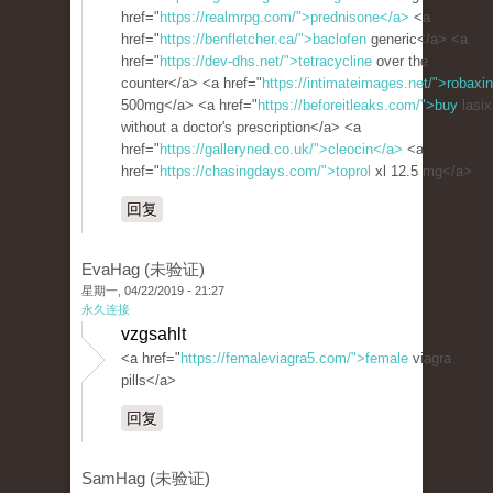
href="
https://realmrpg.com/">prednisone</a>
<a
href="
https://benfletcher.ca/">baclofen
generic</a> <a
href="
https://dev-dhs.net/">tetracycline
over the
counter</a> <a href="
https://intimateimages.net/">robaxin
500mg</a> <a href="
https://beforeitleaks.com/">buy
lasix
without a doctor's prescription</a> <a
href="
https://galleryned.co.uk/">cleocin</a>
<a
href="
https://chasingdays.com/">toprol
xl 12.5 mg</a>
回复
EvaHag (未验证)
星期一, 04/22/2019 - 21:27
永久连接
vzgsahlt
<a href="
https://femaleviagra5.com/">female
viagra
pills</a>
回复
SamHag (未验证)