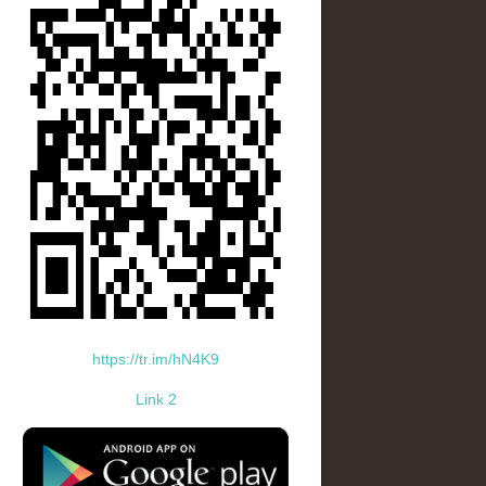
https://tr.im/hN4K9
Link 2
standard-icon-googleplay-app-store.png