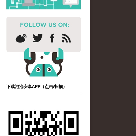
下载泡泡安卓APP（点击/扫描）