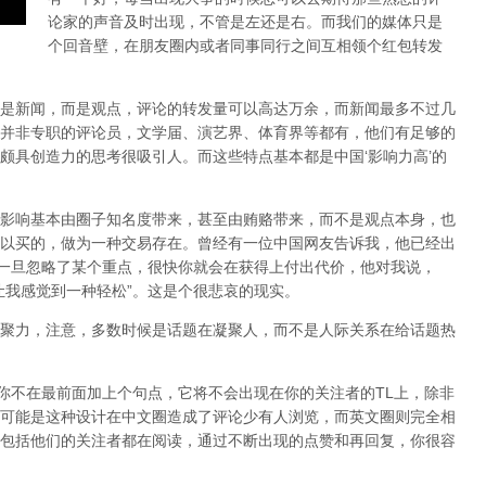
论家的声音及时出现，不管是左还是右。而我们的媒体只是
个回音壁，在朋友圈内或者同事同行之间互相领个红包转发
是新闻，而是观点，评论的转发量可以高达万余，而新闻最多不过几
并非专职的评论员，文学届、演艺界、体育界等都有，他们有足够的
颇具创造力的思考很吸引人。而这些特点基本都是中国‘影响力高’的
影响基本由圈子知名度带来，甚至由贿赂带来，而不是观点本身，也
以买的，做为一种交易存在。曾经有一位中国网友告诉我，他已经出
，一旦忽略了某个重点，很快你就会在获得上付出代价，他对我说，
让我感觉到一种轻松”。这是个很悲哀的现实。
聚力，注意，多数时候是话题在凝聚人，而不是人际关系在给话题热
，如果你不在最前面加上个句点，它将不会出现在你的关注者的TL上，除非
可能是这种设计在中文圈造成了评论少有人浏览，而英文圈则完全相
包括他们的关注者都在阅读，通过不断出现的点赞和再回复，你很容