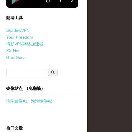
翻墙工具
ShadowVPN
Your Freedom
倩影VPN网络加速器
XX-Net
GranGorz
搜索表单
搜索
镜像站点 （免翻墙）
泡泡
镜像
#1
泡泡
镜像#2
热门文章