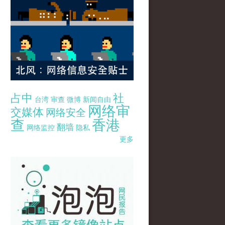
占中
社
台湾
审查
微博
新闻自由
网络审
交媒体
网络安全
查
香港
翻墙
网络监控
隐私
更多
pao-pao-banner-mirror-site-120814.jpg