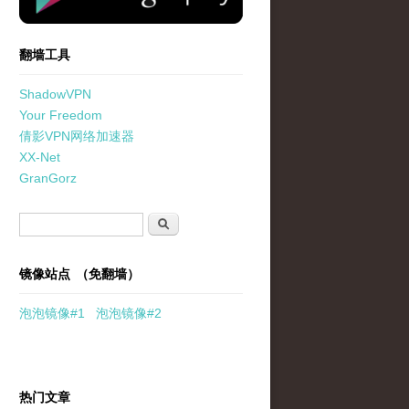
翻墙工具
ShadowVPN
Your Freedom
倩影VPN网络加速器
XX-Net
GranGorz
搜索表单
搜索
镜像站点 （免翻墙）
泡泡
镜像
#1
泡泡
镜像#2
热门文章