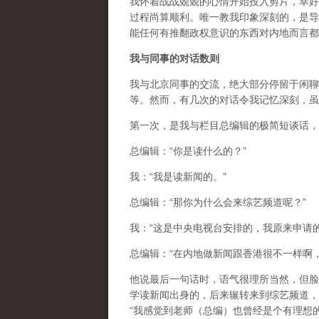
我怀着战战兢兢的心情开始投入剪片，幸好
过程尚算顺利。唯一教我印象深刻的，是导
能任何有推翻政权意识的东西对内地而言都
我与同事的对话数则
我与北京同事的交流，绝大部分停留于闲聊
等。然而，有几次的对话令我记忆深刻，虽
第一次，是我与栏目总编辑的极简短谈话，
总编辑：“你是读什么的？”
我：“我是读新闻的。”
总编辑：“那你为什么会来综艺频道呢？”
我：“这是中央电视台安排的，我原来申请
总编辑：“在内地做新闻跟香港很不一样啊
他说最后一句话时，语气很理所当然，但脸
学读新闻出身的，后来辗转来到综艺频道，
“我感觉到老师（总编）也曾经是个有理想