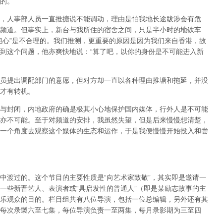
的。
，人事部人员一直推搪说不能调动，理由是怕我地长途跋涉会有危
频道。但事实上，新台与我所住的宿舍之间，只是半小时的地铁车
担心”是不合理的。我们推测，更重要的原因是因为我们来自香港，故
到这个问题，他亦爽快地说：“算了吧，以你的身份是不可能进入新
员提出调配部门的意愿，但对方却一直以各种理由推塘和拖延，并没
才有转机。
与封闭，内地政府的确是极其小心地保护国内媒体，行外人是不可能
亦不可能。至于对频道的安排，我虽然失望，但是后来慢慢想清楚，
一个角度去观察这个媒体的生态和运作，于是我便慢慢开始投入和尝
中渡过的。这个节目的主要性质是“向艺术家致敬”，其实即是邀请一
一些新晋艺人、表演者或“具启发性的普通人”（即是某励志故事的主
乐观众的目的。栏目组共有八位导演，包括一位总编辑，另外还有其
每次录製六至七集，每位导演负责一至两集，每月录影期为三至四