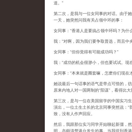
道。”
第二次，是我与一位女同事的对话。由于她
一天，她突然问我有关占领中环的事：
女同事：“香港人是要搞占领中环吗？为什么
我：“对啊，因为我们要争取普选，而且中央
女同事：“但你觉得有可能成功吗？”
我：“成功的机会很渺小，但也要试试。现在
女同事：“本来就是圈套嘛，怎麽你们现在
她说最后一句话事的语气是带点可惜的，彷
原来内地人对一国两制的“阳谋”，看得比
第三次，是与一位在美国留学的中国实习生
演出，一位土生土长的北京同事突然说：“
致，没有人作声回应。
然后，我跟那位实习同学开始聊起新彊，然
明，亦颇清楚港台发生的事。当我提到香港