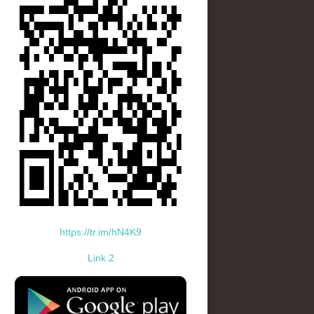
https://tr.im/hN4K9
Link 2
standard-icon-googleplay-app-store.png