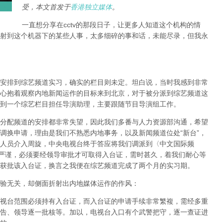
受，本文首发于
香港独立媒体
。
一直想分享在cctv的那段日子，让更多人知道这个机构的情
射到这个机器下的某些人事，太多细碎的事和话，未能尽录，但我永
安排到综艺频道实习，确实的栏目则未定。坦白说，当时我感到非常
心抱着观察内地新闻运作的目标来到北京，对于被分派到综艺频道这
到一个综艺栏目担任导演助理，主要跟随节目导演组工作。
分配频道的安排都非常失望，因此我们多番与人力资源部沟通，希望
调换申请，理由是我们不熟悉内地事务，以及新闻频道位处“新台”，
人员介入周旋，中央电视台终于答应将我们调派到〈中文国际频
续严谨，必须要经领导审批才可取得入台证，需时甚久，着我们耐心等
获批该入台证，换言之我便在综艺频道完成了两个月的实习期。
验无关，却侧面折射出内地媒体运作的作风：
视台范围必须持有入台证，而入台证的申请手续非常繁複，需经多重
告、领导逐一批核等。加以，电视台入口有个武警把守，逐一查证进