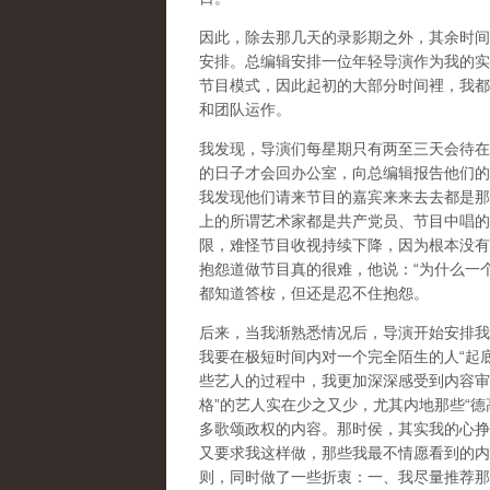
因此，除去那几天的录影期之外，其余时间
安排。总编辑安排一位年轻导演作为我的实
节目模式，因此起初的大部分时间裡，我都
和团队运作。
我发现，导演们每星期只有两至三天会待在
的日子才会回办公室，向总编辑报告他们的
我发现他们请来节目的嘉宾来来去去都是那
上的所谓艺术家都是共产党员、节目中唱的
限，难怪节目收视持续下降，因为根本没有
抱怨道做节目真的很难，他说：“为什么一
都知道答桉，但还是忍不住抱怨。
后来，当我渐熟悉情况后，导演开始安排我
我要在极短时间内对一个完全陌生的人“起
些艺人的过程中，我更加深深感受到内容审
格”的艺人实在少之又少，尤其内地那些“
多歌颂政权的内容。那时侯，其实我的心挣
又要求我这样做，那些我最不情愿看到的内
则，同时做了一些折衷：一、我尽量推荐那