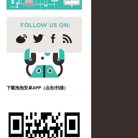
下载泡泡安卓APP（点击/扫描）