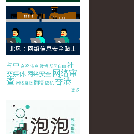
占中
社
台湾
审查
微博
新闻自由
网络审
交媒体
网络安全
查
香港
翻墙
网络监控
隐私
更多
pao-pao-banner-mirror-site-120814.jpg