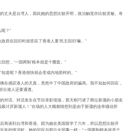
的丈夫是台湾人，因此她的思想比较开明，政治触觉亦比较灵敏。有
呢？”
政府在回归时就答应了香港人要‘民主回归’嘛。”
回想，‘一国两制’根本就是个圈套。”
才知道呢？香港很快就会变成内地那样的。”
彿在感叹港人的天真，竟然中了中国政府的骗局。我不知如何回应，
大部分港人还要通透。
的对话。对话发生在节目录影现场，那天刚巧请了两位新彊的小朋友
我最讨厌新彊人！”在场的人大概都猜想到是由于新彊的连串骚动所
后再谈到台湾和香港。因为她在美国留学了六年，所以思想比较开
近年的情况时，她的回应与那位女同事一样：“一国两制根本就是个