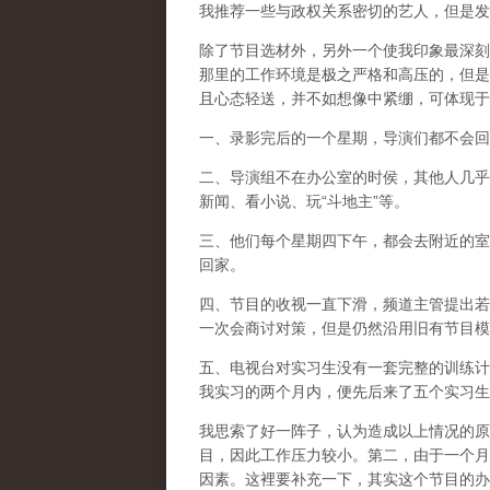
我推荐一些与政权关系密切的艺人，但是发
除了节目选材外，另外一个使我印象最深刻
那里的工作环境是极之严格和高压的，但是
且心态轻送，并不如想像中紧绷，可体现于
一、录影完后的一个星期，导演们都不会回
二、导演组不在办公室的时侯，其他人几乎
新闻、看小说、玩“斗地主”等。
三、他们每个星期四下午，都会去附近的室
回家。
四、节目的收视一直下滑，频道主管提出若
一次会商讨对策，但是仍然沿用旧有节目模
五、电视台对实习生没有一套完整的训练计
我实习的两个月内，便先后来了五个实习生
我思索了好一阵子，认为造成以上情况的原
目，因此工作压力较小。第二，由于一个月
因素。这裡要补充一下，其实这个节目的办