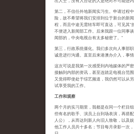
出人士，没有入台证的人是绝对不可能进内
第二，不信任外地新闻实习生。申请过程中
险，故不希望将我们安排到位于新台的新闻
程，而且中途无需转车即可直达，可见其“
不便进入新闻部工作。后来我跟一位同事谈
闻部的，中央电视台有太多秘密了。”
第三，行政系统僵化。我们多次向人事部职
诚意进行沟通。直至后来港澳办介入，事情
这次可说是我第一次感受到内地媒体的严密
接触到内部的资讯，甚至连踏足电视台范围
又觉得即使处于综艺频道，我仍然可以从另
试享受我的工作。
工作和观察
两个月的实习期里，我都是在同一个栏目组
些有名的歌手、演员上台到场表演，再搭配
人公），从而达到新人向旧人致敬，以及娱
他工作人员共十多名；节目每月录影一次，
日。