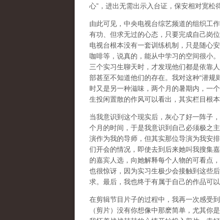
心”，进出无需出示入台证，保安相对宽松
由此可见，中央电视台综艺频道的组织工作
有功、但求无过的心态，只要完成自己岗位
电视台根本没有一套训练机制，只是随心安
咖啡等，说真的，能从中学习的空间很小。
三个实习生聊天时，才发现他们都是依靠人
部甚至不知道他们的存在。我对这种“潜规
时又是另一种滋味，两个月的暑期内，一个
生投闲置散的作风可以看出，其实栏目根本
当我意识到这个现实后，灰心了好一阵子，
个月的时间，于是我意识到自己必须极之主
演作为我的导师，但其实那位导演为我安排
们开会的情况，即使去到后来她叫我搜集嘉
的嘉宾人选，向她解释每个人物的可看点，
也很惊讶，因为实习生极少会接触到这些后
求。最后，我也终于有属于自己的作品可以
在剪辑节目片子的过程中，我再一次感受到
（剪片）没有你想像中那麽简单，尤其你是