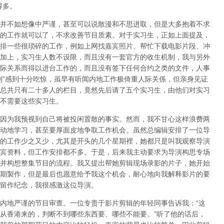
得多。
并不如想像中严谨，甚至可以说散漫和不思进取，但是大多抱着不求
的工作就可以了，不求改善节目质素。对于实习生，正如上面提及，
排一些很琐碎的工作，例如上网找嘉宾照片、帮忙下载电影片段、冲
加上，实习生人数不设限，而且没有一套官方的收生机制，我与另外
际关系而得以进台工作的，而且没有签下任何合约之类的文件，人事
则”感到十分吃惊，虽早有听闻内地工作极倚重人际关係，但亲身见证
总共只有二十多人的栏目，竟然先后请了五个实习生，由他们对实习
不需要这些实习生。
因为我预视到自己将被投闲置散的事实。然而，我不甘心这样浪费两
动地学习，甚至要厚面皮地争取工作机会。虽然总编辑安排了一位导
的工作少之又少，尤其是开头的几个星期裡，她都只是叫我观察导演
宾资料，但工作安排都不多。于是，后来我主动要求为导演构思专场
并构想整集节目的流程。我又提出帮她剪辑现场录影的片子，她开始
期製作，但是最后也愿意给予我这个机会，耐心地向我解释影片的要
留作纪念，我很感激这位导演。
内地严谨的节目审查。一位专责于影片剪辑的年轻同事告诉我：“这
从香港来的，判断不到哪些东西要、哪些不能要。”听了他的话后，