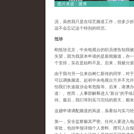
图片来源：微博
况，虽然我只是在综艺频道工作，但多少折
远不会忘记这个特别的经历。
抵埗
刚抵埗北京，中央电视台的职员便告知我被
失望，因为我原本申请的是新闻频道，亦一
个安排，实在是始料不及。后来，我被分派
由于我与另一位来自树仁新传的同学，对于
可以调换频道。起初中央电视台方并不允许
怕我们长途跋涉会有危险等。后来，港澳办
道〉。然而，人事部解释进入“新台”的手
待。最后，我们等到实习完结的那天，都未
这趟申请调配频道的风波，虽看似与实习经
第一，安全监察极其严密。任何人要进入电
审批，包括申报详细个人资料、撰写入台报