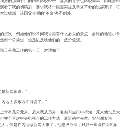
我剪的那期节目的内容比较轻松，嘉宾的背景也比较简单，因此剪辑
演看了我的初稿后，要求我将一段嘉宾提及辛亥革命的说辞剪掉，可
太过敏感，连国父带领的“革命”亦不例外。
的层次，例如他们经常问我香港有什么必去的景点、必吃的地道小食
然都十分简短，但足以反映他们的一些价值观。
那天是我工作的第一天，对话如下：
的是新闻频道。”
，内地太多东西不能说了。”
上带有几分无奈。后来我从另外一名实习生口中得知，原来他也是大
但并不喜欢中央电视台的工作方式，最近萌生去意。实习朋友说：
的人，但是在内地做新闻太难了，他也没办法，只好一直待在综艺频