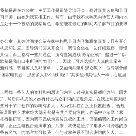
我都是留在办公室，主要工作是跟随导演开会，商讨嘉宾选角和节目
习导师，由她为我安排工作。然而，由于我不太熟悉内地艺人和内地
是处于一个被动的观察角色，希望能在最短的时间内了解节目的要求
办公室，其馀时间便会留在家中构思节目内容和联络嘉宾，只有开会
构思和进度。当导演们回来开会时，我便会坐在一边仔细观察，慢慢
几位，而且都有一些共通点：所有嘉宾必须“政治正确”、超过一半以
歌都是我们口中所说的“红歌”……因此，可以选择的人真的非常有
新鲜感，节目模式又那麽单一，又如何能吸引观众呢？一位导演曾经
个国家电视台，那麽多人都不能用呢？”其实他和其他人一样，心底里
上网找一些艺人的资料和构思访问内容，过程其实是颇吃力的，因为
底”，然后再构思他／她有什么与众不同的呈现角度。在我上网搜索那
查对于节目创作的影响有多大，因为任我在百度上反覆翻查，“合规
德高望重”的艺术家绝大部分都是有共产党背景的，作品中亦渗透了极
扎得很厉害，因为我不愿成为宣传政权的工具，但偏偏我的工作岗位
容，正正是电视台最渴求的。后来，我仍是坚持了那条不可跨越的原
些有名气、内地官方可接受，但与政权关系不那么密切的艺人。二、