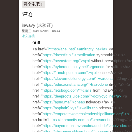
冒个泡吧！
评论
inwavy (未验证)
星期三, 04/17/2019 - 08:44
永久连接
ouff
<a href="
https://ariel.pet/">amitriptyline</a>
<a
href="
https://dressfit.nl/">medication
synthroid</a> <a
href="
https://acvastore.org/">vpxl
without prescription</a
href="
https://cybercontinuity.net/">generic
for valtrex</a>
href="
https://1-inch-punch.com/">vpxl
online</a> <a
href="
https://clevermobilenergy.com/">vardenafil
20mg</a
href="
https://educacristiana.org/">trazodone
drug</a> <a
href="
https://letsbogo.com/">cialis
from india</a> <a
href="
https://deeprootsjuice.com/">doxycycline</a>
<a
href="
https://apno.me/">cheap
nolvadex</a> <a
href="
https://asphalt9.xyz/">wellbutrin
prices</a> <a
href="
https://corporatewomensleadershipalliance.org/">alli
<a href="
https://momocity.com.au/">neurontin
400mg</a>
href="
https://bayernmunichvsrealmadridi.de/">nolvadex
d<
href="
https://chicagoworldcon7.org/">generic
cleocin</a> 