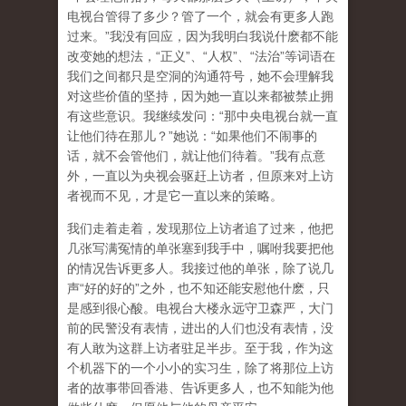
电视台管得了多少？管了一个，就会有更多人跑
过来。”我没有回应，因为我明白我说什麽都不能
改变她的想法，“正义”、“人权”、“法治”等词语在
我们之间都只是空洞的沟通符号，她不会理解我
对这些价值的坚持，因为她一直以来都被禁止拥
有这些意识。我继续发问：“那中央电视台就一直
让他们待在那儿？”她说：“如果他们不闹事的
话，就不会管他们，就让他们待着。”我有点意
外，一直以为央视会驱赶上访者，但原来对上访
者视而不见，才是它一直以来的策略。
我们走着走着，发现那位上访者追了过来，他把
几张写满冤情的单张塞到我手中，嘱咐我要把他
的情况告诉更多人。我接过他的单张，除了说几
声“好的好的”之外，也不知还能安慰他什麽，只
是感到很心酸。电视台大楼永远守卫森严，大门
前的民警没有表情，进出的人们也没有表情，没
有人敢为这群上访者驻足半步。至于我，作为这
个机器下的一个小小的实习生，除了将那位上访
者的故事带回香港、告诉更多人，也不知能为他