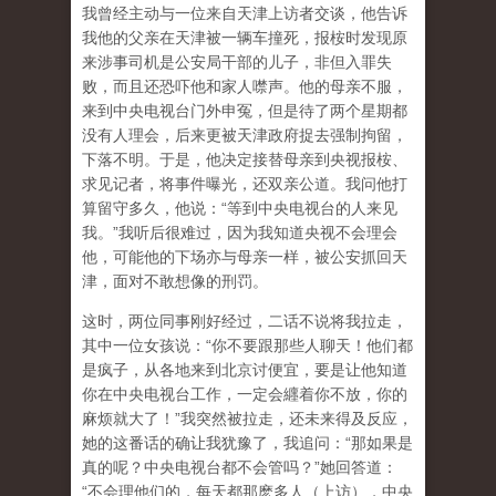
我曾经主动与一位来自天津上访者交谈，他告诉
我他的父亲在天津被一辆车撞死，报桉时发现原
来涉事司机是公安局干部的儿子，非但入罪失
败，而且还恐吓他和家人噤声。他的母亲不服，
来到中央电视台门外申冤，但是待了两个星期都
没有人理会，后来更被天津政府捉去强制拘留，
下落不明。于是，他决定接替母亲到央视报桉、
求见记者，将事件曝光，还双亲公道。我问他打
算留守多久，他说：“等到中央电视台的人来见
我。”我听后很难过，因为我知道央视不会理会
他，可能他的下场亦与母亲一样，被公安抓回天
津，面对不敢想像的刑罚。
这时，两位同事刚好经过，二话不说将我拉走，
其中一位女孩说：“你不要跟那些人聊天！他们都
是疯子，从各地来到北京讨便宜，要是让他知道
你在中央电视台工作，一定会纒着你不放，你的
麻烦就大了！”我突然被拉走，还未来得及反应，
她的这番话的确让我犹豫了，我追问：“那如果是
真的呢？中央电视台都不会管吗？”她回答道：
“不会理他们的，每天都那麽多人（上访），中央