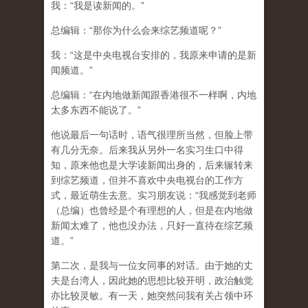
我：“我是读新闻的。”
总编辑：“那你为什么会来综艺频道呢？”
我：“这是中央电视台安排的，我原来申请的是新
闻频道。”
总编辑：“在内地做新闻跟香港很不一样啊，内地
太多东西不能说了。”
他说最后一句话时，语气很理所当然，但脸上带
有几分无奈。后来我从另外一名实习生口中得
知，原来他也是大学读新闻出身的，后来辗转来
到综艺频道，但并不喜欢中央电视台的工作方
式，最近萌生去意。实习朋友说：“我感觉到老师
（总编）也曾经是个有理想的人，但是在内地做
新闻太难了，他也没办法，只好一直待在综艺频
道。”
第二次，是我与一位女同事的对话。由于她的丈
夫是台湾人，因此她的思想比较开明，政治触觉
亦比较灵敏。有一天，她突然问我有关占领中环