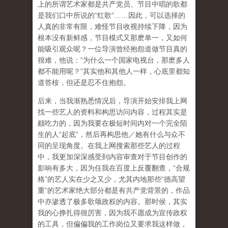
上的所谓艺术家都是共产党员、节目中唱的歌都
是我们口中所说的“红歌”……因此，可以选择的
人真的非常有限，难怪节目收视持续下降，因为
根本没有新鲜感，节目模式又那麽单一，又如何
能吸引观众呢？一位导演曾经抱怨道做节目真的
很难，他说：“为什么一个国家电视台，那麽多人
都不能用呢？”其实他和其他人一样，心底里都知
道答桉，但还是忍不住抱怨。
后来，当我渐熟悉情况后，导演开始安排我上网
找一些艺人的资料和构思访问内容，过程其实是
颇吃力的，因为我要在极短时间内对一个完全陌
生的人“起底”，然后再构思他／她有什么与众不
同的呈现角度。在我上网搜索那些艺人的过程
中，我更加深深感受到内容审查对于节目创作的
影响有多大，因为任我在百度上反覆翻查，“合规
格”的艺人实在少之又少，尤其内地那些“德高望
重”的艺术家绝大部分都是有共产党背景的，作品
中亦渗透了极多歌颂政权的内容。那时侯，其实
我的心挣扎得很厉害，因为我不愿成为宣传政权
的工具，但偏偏我的工作岗位又要求我这样做，