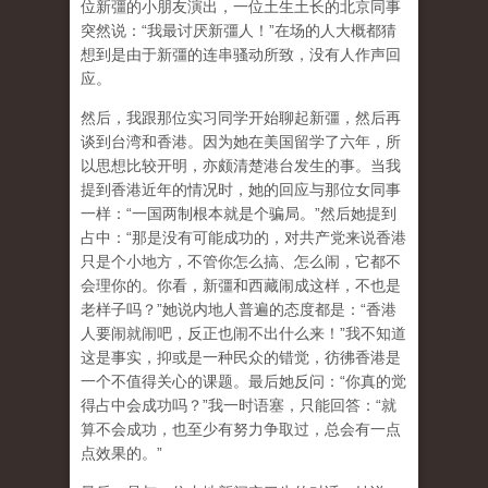
位新彊的小朋友演出，一位土生土长的北京同事
突然说：“我最讨厌新彊人！”在场的人大概都猜
想到是由于新彊的连串骚动所致，没有人作声回
应。
然后，我跟那位实习同学开始聊起新彊，然后再
谈到台湾和香港。因为她在美国留学了六年，所
以思想比较开明，亦颇清楚港台发生的事。当我
提到香港近年的情况时，她的回应与那位女同事
一样：“一国两制根本就是个骗局。”然后她提到
占中：“那是没有可能成功的，对共产党来说香港
只是个小地方，不管你怎么搞、怎么闹，它都不
会理你的。你看，新彊和西藏闹成这样，不也是
老样子吗？”她说内地人普遍的态度都是：“香港
人要闹就闹吧，反正也闹不出什么来！”我不知道
这是事实，抑或是一种民众的错觉，彷彿香港是
一个不值得关心的课题。最后她反问：“你真的觉
得占中会成功吗？”我一时语塞，只能回答：“就
算不会成功，也至少有努力争取过，总会有一点
点效果的。”