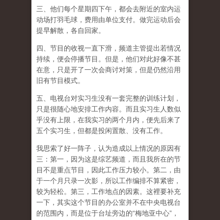
三、他们每个星期四下午，都会去附近的室内运
动场打羽毛球，费用由单位支付。做完运动后会
提早解散，各自回家。
四、节目的收视一直下滑，频道主管提出若情况
持续，便会停播节目。但是，他们对此好像不甚
在意，只是开了一次会商讨对策，但是仍然沿用
旧有节目模式。
五、电视台对实习生没有一套完整的训练计划，
只是很随心地安排工作内容。而且实习生人数似
乎没有上限，在我实习的两个月内，便先后来了
五个实习生，但都是投闲置散、没有工作。
我思索了好一阵子，认为造成以上情况的原因有
三：第一，因为这是综艺频道，而且我所在的节
目不是重点节目，因此工作压力较小。第二，由
于一个月只录一次影，所以工作编排不算紧密，
较为轻松。第三，工作地点的因素。这裡要补充
一下，其实这个节目的办公室并不在中央电视台
的范围内，而是位于台址旁边的“梅地亚中心”，