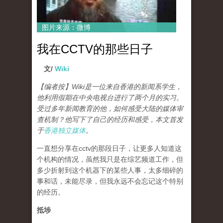
图片来源：微博
我在CCTV的那些日子
文/
Wiki
【编者按】Wiki是一位来自香港的新闻系学生，
他利用假期在中央电视台进行了两个月的实习。
受过多年新闻教育的他，如何感受大陆的媒体审
查机制？他写下了自己的经历和感受，本文首发
于
香港独立媒体
。
一直想分享在cctv的那段日子，让更多人知道这
个机构的情况，虽然我只是在综艺频道工作，但
多少折射到这个机器下的某些人事，太多细碎的
事和话，未能尽录，但我永远不会忘记这个特别
的经历。
抵埗