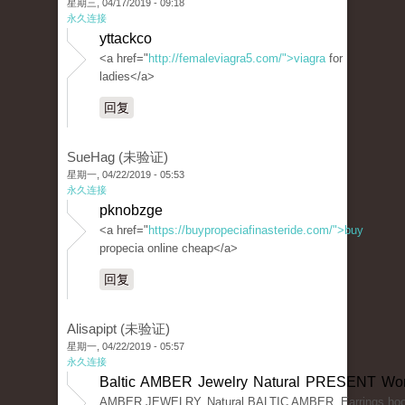
星期三, 04/17/2019 - 09:18
永久连接
yttackco
<a href="
http://femaleviagra5.com/">viagra
for
ladies</a>
回复
SueHag (未验证)
星期一, 04/22/2019 - 05:53
永久连接
pknobzge
<a href="
https://buypropeciafinasteride.com/">buy
propecia online cheap</a>
回复
Alisapipt (未验证)
星期一, 04/22/2019 - 05:57
永久连接
Baltic AMBER Jewelry Natural PRESENT Wo
AMBER JEWELRY, Natural BALTIC AMBER, Earrings hoop 