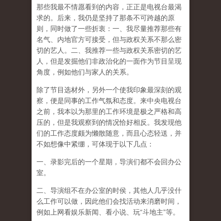
那些我最不情愿看到的内容，正正是电视台最渴
求的。后来，我仍是坚持了那条不可跨越的原
则，同时做了一些折衷：一、我尽量推荐那些有
名气、内地官方可接受，但与政权关系不那么密
切的艺人。二、我推荐一些与政权关系密切的艺
人，但是发掘他们非政治化的一面作为节目呈现
角度，例如他们与家人的关系。
除了节目选材外，另外一个使我印象最深刻的观
察，便是同事的工作气氛和态度。来中央电视台
之前，我本以为那里的工作环境是极之严格和高
压的，但是我观察到的情况恰好相反。我发现他
们的工作态度颇为懒散随意，而且心态轻送，并
不如想像中紧绷，可体现于以下几点：
一、录影完后的一个星期，导演们都不会回办公
室。
二、导演组不在办公室的时侯，其他人几乎没什
么工作可以做，因此他们会找活动来消磨时间，
例如上网看娱乐新闻、看小说、玩“斗地主”等。