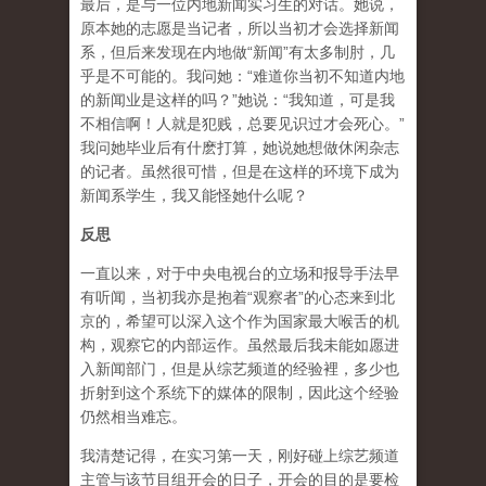
最后，是与一位内地新闻实习生的对话。她说，
原本她的志愿是当记者，所以当初才会选择新闻
系，但后来发现在内地做“新闻”有太多制肘，几
乎是不可能的。我问她：“难道你当初不知道内地
的新闻业是这样的吗？”她说：“我知道，可是我
不相信啊！人就是犯贱，总要见识过才会死心。”
我问她毕业后有什麽打算，她说她想做休闲杂志
的记者。虽然很可惜，但是在这样的环境下成为
新闻系学生，我又能怪她什么呢？
反思
一直以来，对于中央电视台的立场和报导手法早
有听闻，当初我亦是抱着“观察者”的心态来到北
京的，希望可以深入这个作为国家最大喉舌的机
构，观察它的内部运作。虽然最后我未能如愿进
入新闻部门，但是从综艺频道的经验裡，多少也
折射到这个系统下的媒体的限制，因此这个经验
仍然相当难忘。
我清楚记得，在实习第一天，刚好碰上综艺频道
主管与该节目组开会的日子，开会的目的是要检