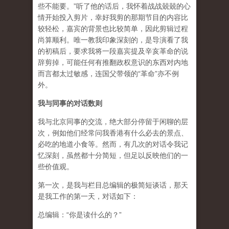
些不能要。”听了他的话后，我怀着战战兢兢的心
情开始投入剪片，幸好我剪的那期节目的内容比
较轻松，嘉宾的背景也比较简单，因此剪辑过程
尚算顺利。唯一教我印象深刻的，是导演看了我
的初稿后，要求我将一段嘉宾提及辛亥革命的说
辞剪掉，可能任何有推翻政权意识的东西对内地
而言都太过敏感，连国父带领的“革命”亦不例
外。
我与同事的对话数则
我与北京同事的交流，绝大部分停留于闲聊的层
次，例如他们经常问我香港有什么必去的景点、
必吃的地道小食等。然而，有几次的对话令我记
忆深刻，虽然都十分简短，但足以反映他们的一
些价值观。
第一次，是我与栏目总编辑的极简短谈话，那天
是我工作的第一天，对话如下：
总编辑：“你是读什么的？”