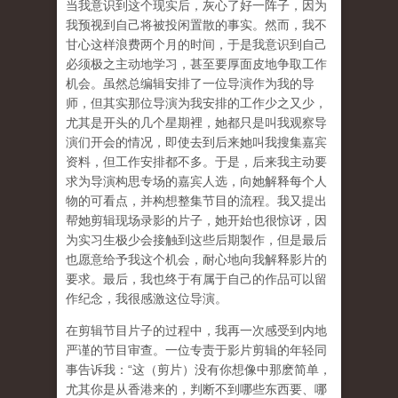
当我意识到这个现实后，灰心了好一阵子，因为
我预视到自己将被投闲置散的事实。然而，我不
甘心这样浪费两个月的时间，于是我意识到自己
必须极之主动地学习，甚至要厚面皮地争取工作
机会。虽然总编辑安排了一位导演作为我的导
师，但其实那位导演为我安排的工作少之又少，
尤其是开头的几个星期裡，她都只是叫我观察导
演们开会的情况，即使去到后来她叫我搜集嘉宾
资料，但工作安排都不多。于是，后来我主动要
求为导演构思专场的嘉宾人选，向她解释每个人
物的可看点，并构想整集节目的流程。我又提出
帮她剪辑现场录影的片子，她开始也很惊讶，因
为实习生极少会接触到这些后期製作，但是最后
也愿意给予我这个机会，耐心地向我解释影片的
要求。最后，我也终于有属于自己的作品可以留
作纪念，我很感激这位导演。
在剪辑节目片子的过程中，我再一次感受到内地
严谨的节目审查。一位专责于影片剪辑的年轻同
事告诉我：“这（剪片）没有你想像中那麽简单，
尤其你是从香港来的，判断不到哪些东西要、哪