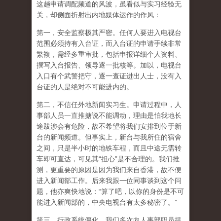
这趟申请调配频道的风波，虽看似与实习经验无
关，却侧面折射出内地媒体运作的作风：
第一，安全监察极其严密。任何人要进入电视台
范围必须持有入台证，而入台证的申请手续非常
繁複，需经多重审批，包括申报详细个人资料、
撰写入台报告、领导逐一批核等。加以，电视台
入口有个武警把守，逐一查证进出人士，没有入
台证的人是绝对不可能进内的。
第二，不信任外地新闻实习生。申请过程中，人
事部人员一直推搪说不能调动，理由是怕我地长
途跋涉会有危险，故不希望将我们安排到位于新
台的新闻频道。但事实上，新台与我所住的宿舍
之间，只是半小时的地铁车程，而且中途无需转
车即可直达，可见其“担心”是不合理的。我们推
测，更重要的原因是因为我们来自香港，故不便
进入新闻部工作。后来我跟一位同事谈到这个问
题，他亦爽快地说：“算了吧，以你的身份是不可
能进入新闻部的，中央电视台有太多秘密了。”
第三，行政系统僵化。我们多次向人事部职员提