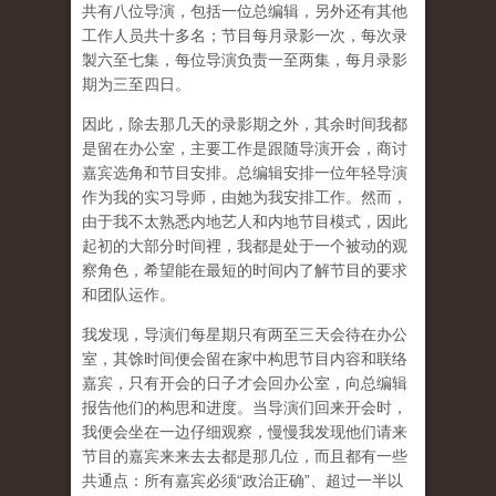
共有八位导演，包括一位总编辑，另外还有其他
工作人员共十多名；节目每月录影一次，每次录
製六至七集，每位导演负责一至两集，每月录影
期为三至四日。
因此，除去那几天的录影期之外，其余时间我都
是留在办公室，主要工作是跟随导演开会，商讨
嘉宾选角和节目安排。总编辑安排一位年轻导演
作为我的实习导师，由她为我安排工作。然而，
由于我不太熟悉内地艺人和内地节目模式，因此
起初的大部分时间裡，我都是处于一个被动的观
察角色，希望能在最短的时间内了解节目的要求
和团队运作。
我发现，导演们每星期只有两至三天会待在办公
室，其馀时间便会留在家中构思节目内容和联络
嘉宾，只有开会的日子才会回办公室，向总编辑
报告他们的构思和进度。当导演们回来开会时，
我便会坐在一边仔细观察，慢慢我发现他们请来
节目的嘉宾来来去去都是那几位，而且都有一些
共通点：所有嘉宾必须“政治正确”、超过一半以