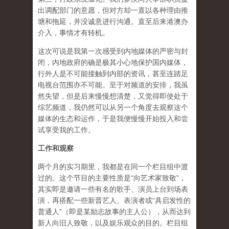
出调配部门的意愿，但对方却一直以各种理由推
塘和拖延，并没诚意进行沟通。直至后来港澳办
介入，事情才有转机。
这次可说是我第一次感受到内地媒体的严密与封
闭，内地政府的确是极其小心地保护国内媒体，
行外人是不可能接触到内部的资讯，甚至连踏足
电视台范围亦不可能。至于对频道的安排，我虽
然失望，但是后来慢慢想清楚，又觉得即使处于
综艺频道，我仍然可以从另一个角度去观察这个
媒体的生态和运作，于是我便慢慢开始投入和尝
试享受我的工作。
工作和观察
两个月的实习期里，我都是在同一个栏目组中渡
过的。这个节目的主要性质是“向艺术家致敬”，
其实即是邀请一些有名的歌手、演员上台到场表
演，再搭配一些新晋艺人、表演者或“具启发性的
普通人”（即是某励志故事的主人公），从而达到
新人向旧人致敬，以及娱乐观众的目的。栏目组