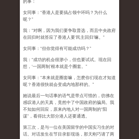
的事：
女同事：“香港人是要搞占领中环吗？为什么
呢？”
我：“对啊，因为我们要争取普选，而且中央政府
在回归时就答应了香港人要‘民主回归’嘛。”
女同事：“但你觉得有可能成功吗？”
我：“成功的机会很渺小，但也要试试。现在回
想，‘一国两制’根本就是个圈套。”
女同事：“本来就是圈套嘛，怎麽你们现在才知道
呢？香港很快就会变成内地那样的。”
她说最后一句话事的语气是带点可惜的，彷彿在
感叹港人的天真，竟然中了中国政府的骗局。我
不知如何回应，原来内地人对一国两制的“阳
谋”，看得比大部分港人还要通透。
第三次，是与一位在美国留学的中国实习生的对
话。对话发生在节目录影现场，那天刚巧请了两