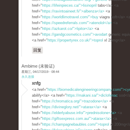
href="
https://lifeinpieces.ca/">lisinopril
tabs</a> <a
href="
https://ravintoaineet.fi/">albenza</a>
<a
href="
https://worldlimotravel.com/">buy
viagra soft</a> <
href="
https://speedreferrals.com/">atenolol</a>
<a
href="
https://azkarot.co/">lipitor</a>
<a
href="
https://gandgcosmetics.com/">avodart
generic equi
<a href="
https://propertyrex.co.uk/">toprol
xl 25mg</a>
回复
Ambime (未验证)
星期三, 04/17/2019 - 08:44
永久连接
xnfg
<a href="
https://biomedicalengineeringcompany.com/">cy
abilify</a> <a href="
https://makani.sa/">diclofenac
sod</
href="
https://chromatica.org/">trazodone</a>
<a
href="
https://divineglory.net/">atarax</a>
<a
href="
https://elderlyabuse.info/">prednisolone</a>
<a
href="
https://giftsexpress.com.au/">atarax</a>
<a
href="
https://champagnebaubles.com/">toprol
xl 200mg</