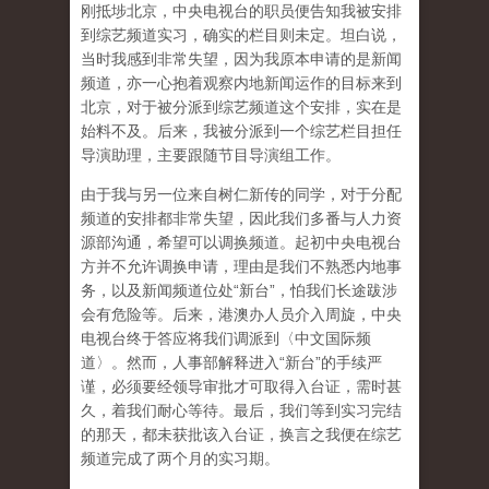
刚抵埗北京，中央电视台的职员便告知我被安排
到综艺频道实习，确实的栏目则未定。坦白说，
当时我感到非常失望，因为我原本申请的是新闻
频道，亦一心抱着观察内地新闻运作的目标来到
北京，对于被分派到综艺频道这个安排，实在是
始料不及。后来，我被分派到一个综艺栏目担任
导演助理，主要跟随节目导演组工作。
由于我与另一位来自树仁新传的同学，对于分配
频道的安排都非常失望，因此我们多番与人力资
源部沟通，希望可以调换频道。起初中央电视台
方并不允许调换申请，理由是我们不熟悉内地事
务，以及新闻频道位处“新台”，怕我们长途跋涉
会有危险等。后来，港澳办人员介入周旋，中央
电视台终于答应将我们调派到〈中文国际频
道〉。然而，人事部解释进入“新台”的手续严
谨，必须要经领导审批才可取得入台证，需时甚
久，着我们耐心等待。最后，我们等到实习完结
的那天，都未获批该入台证，换言之我便在综艺
频道完成了两个月的实习期。