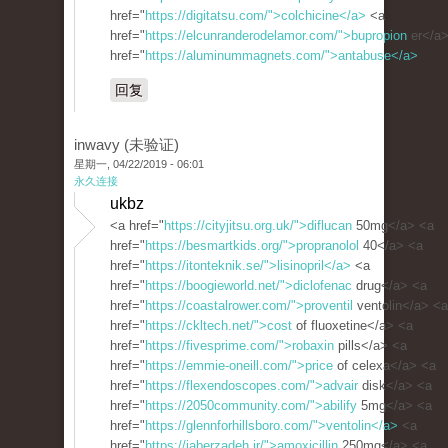
href="
https://digitatsu.com/">colchicine</a>
<a
href="
https://elcunranderodelamor.com/">bupropion
er</a>
href="
https://aluminummagnets.com/">antabuse</a>
回复
inwavy (未验证)
星期一, 04/22/2019 - 06:01
永久连接
ukbz
<a href="
https://cityjitsu.org.uk/">diflucan
50mg</a> <a
href="
https://besmartkids.org/">propranolol
40</a> <a
href="
https://itonteknik.se/">lisinopril</a>
<a
href="
https://boogieworld.net/">diclofenac
drug</a> <a
href="
https://coastalrower.com/">proventil
ventolin</a> <a
href="
https://ckltech.net/">cost
of fluoxetine</a> <a
href="
https://fivesprime.com/">robaxin
pills</a> <a
href="
https://emmie-oneill.com/">price
of celexa</a> <a
href="
https://flexendoscopes.com/">advair
disk</a> <a
href="
https://2050community.com/">abilify
5mg</a> <a
href="
https://glennforhillsboro.com/">ventolin</a>
<a
href="
https://jaberzadeh.ir/">amoxicillin
250mg</a> <a