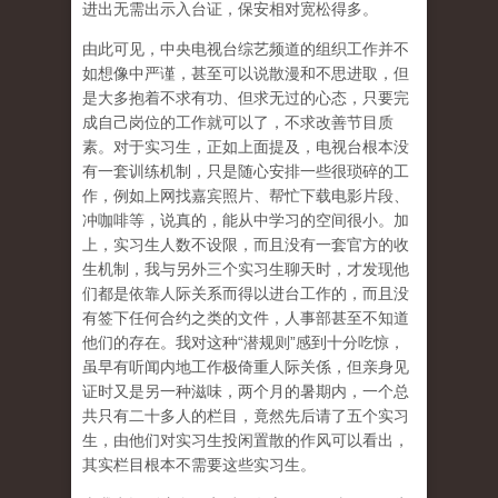
进出无需出示入台证，保安相对宽松得多。
由此可见，中央电视台综艺频道的组织工作并不
如想像中严谨，甚至可以说散漫和不思进取，但
是大多抱着不求有功、但求无过的心态，只要完
成自己岗位的工作就可以了，不求改善节目质
素。对于实习生，正如上面提及，电视台根本没
有一套训练机制，只是随心安排一些很琐碎的工
作，例如上网找嘉宾照片、帮忙下载电影片段、
冲咖啡等，说真的，能从中学习的空间很小。加
上，实习生人数不设限，而且没有一套官方的收
生机制，我与另外三个实习生聊天时，才发现他
们都是依靠人际关系而得以进台工作的，而且没
有签下任何合约之类的文件，人事部甚至不知道
他们的存在。我对这种“潜规则”感到十分吃惊，
虽早有听闻内地工作极倚重人际关係，但亲身见
证时又是另一种滋味，两个月的暑期内，一个总
共只有二十多人的栏目，竟然先后请了五个实习
生，由他们对实习生投闲置散的作风可以看出，
其实栏目根本不需要这些实习生。