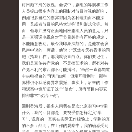
讨日渐下滑的收视。会议中，剧组的导演和工作
人员提出很多内容上的限制对节目收视的影响，
例如很多当红的嘉宾都因为各种理由而不能採
用，又或者节目的风格太过拘谨和形式化等。然
而，领导并没有正面地回应剧组人员的意见，只
是一直强调电视台对于节目製作有严格的规定，
不能随意改动。最令我印象深刻的，是他在会议
尾声中说的一席话，他说：“既然今天有香港的同
胞（指我）在，那我就说直白点。你们要记住，
我们是宣传共产党的，不是搞艺术的，所有对共
产党不利的东西都不可能播出。”虽然一直都知道
中央电视台的“守则”如何，但亲耳听到时，那种
赤裸仍令我感得异常震撼。事实上，后来的工作
和观察中也印证了这个“使命”，所有节目内容安
排都非常“政治正确”。
回到香港后，很多人问我在是次北京实习中学到
什么，我的回答都是：要视乎你怎样定义“学
习”，说真的，其实在实际工作经验上，学到的真
的不多；然而，在工作的观察中，我的确感受到