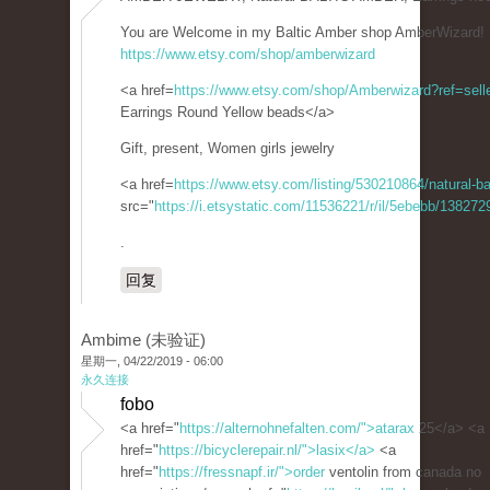
You are Welcome in my Baltic Amber shop AmberWizard!
https://www.etsy.com/shop/amberwizard
<a href=
https://www.etsy.com/shop/Amberwizard?ref=selle
Earrings Round Yellow beads</a>
Gift, present, Women girls jewelry
<a href=
https://www.etsy.com/listing/530210864/natural-bal
src="
https://i.etsystatic.com/11536221/r/il/5ebebb/13827
.
回复
Ambime (未验证)
星期一, 04/22/2019 - 06:00
永久连接
fobo
<a href="
https://alternohnefalten.com/">atarax
25</a> <a
href="
https://bicyclerepair.nl/">lasix</a>
<a
href="
https://fressnapf.ir/">order
ventolin from canada no