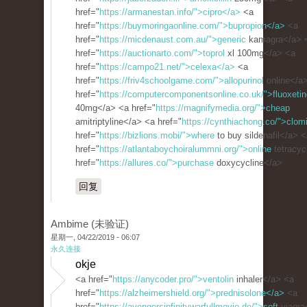
href="
https://armanestan.info/">cipro</a>
<a
href="
https://buymoringaonline.com/">bupropion</a>
<a
href="
https://micdenaust.com.au/">generic
kamagra</a> 
href="
https://auctionarto.com/">toprol
xl 100mg</a> <a
href="
https://campo21.net/">celexa</a>
<a
href="
https://friv4schoolgame.com/">allopurinol
online</a
href="
https://computercomponentsonline.co.uk/">fluoxetin
40mg</a> <a href="
https://magnifymedia.org/">cheap
amitriptyline</a> <a href="
https://cynthiachong.co/">clom
href="
https://bizlions.mobi/">where
to buy sildenafil</a> 
href="
https://atlantaboychoiralummni.org/">online
tetracyc
href="
https://allures.co/">purchase
doxycycline</a>
回复
Ambime (未验证)
星期一, 04/22/2019 - 06:07
永久连接
okje
<a href="
https://anycoder.pro/">ventolin
inhaler</a> <a
href="
https://alzheimershield.org/">prednisolone</a>
<a
href="
https://avengersinfinitywarfullmovie.de/">soft
viagra