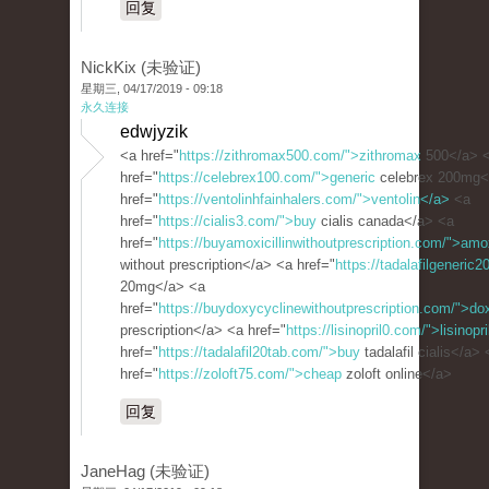
回复
NickKix (未验证)
星期三, 04/17/2019 - 09:18
永久连接
edwjyzik
<a href="
https://zithromax500.com/">zithromax
500</a> 
href="
https://celebrex100.com/">generic
celebrex 200mg<
href="
https://ventolinhfainhalers.com/">ventolin</a>
<a
href="
https://cialis3.com/">buy
cialis canada</a> <a
href="
https://buyamoxicillinwithoutprescription.com/">amox
without prescription</a> <a href="
https://tadalafilgeneric2
20mg</a> <a
href="
https://buydoxycyclinewithoutprescription.com/">do
prescription</a> <a href="
https://lisinopril0.com/">lisinopri
href="
https://tadalafil20tab.com/">buy
tadalafil cialis</a> 
href="
https://zoloft75.com/">cheap
zoloft online</a>
回复
JaneHag (未验证)