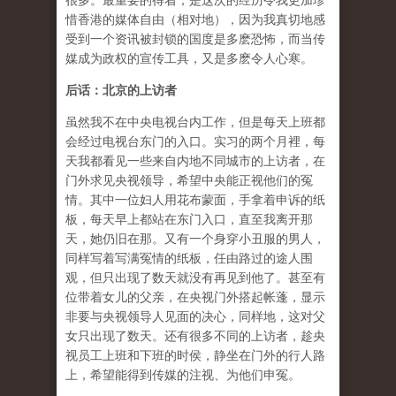
很多。最重要的得着，是这次的经历令我更加珍
惜香港的媒体自由（相对地），因为我真切地感
受到一个资讯被封锁的国度是多麽恐怖，而当传
媒成为政权的宣传工具，又是多麽令人心寒。
后话：北京的上访者
虽然我不在中央电视台内工作，但是每天上班都
会经过电视台东门的入口。实习的两个月裡，每
天我都看见一些来自内地不同城市的上访者，在
门外求见央视领导，希望中央能正视他们的冤
情。其中一位妇人用花布蒙面，手拿着申诉的纸
板，每天早上都站在东门入口，直至我离开那
天，她仍旧在那。又有一个身穿小丑服的男人，
同样写着写满冤情的纸板，任由路过的途人围
观，但只出现了数天就没有再见到他了。甚至有
位带着女儿的父亲，在央视门外搭起帐蓬，显示
非要与央视领导人见面的决心，同样地，这对父
女只出现了数天。还有很多不同的上访者，趁央
视员工上班和下班的时侯，静坐在门外的行人路
上，希望能得到传媒的注视、为他们申冤。