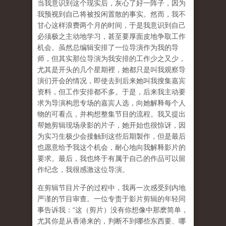
当我意识到这个现实后，灰心了好一阵子，因为
我预视到自己将被投闲置散的事实。然而，我不
甘心这样浪费两个月的时间，于是我意识到自己
必须极之主动地学习，甚至要厚面皮地争取工作
机会。虽然总编辑安排了一位导演作为我的导
师，但其实那位导演为我安排的工作少之又少，
尤其是开头的几个星期裡，她都只是叫我观察导
演们开会的情况，即使去到后来她叫我搜集嘉宾
资料，但工作安排都不多。于是，后来我主动要
求为导演构思专场的嘉宾人选，向她解释每个人
物的可看点，并构想整集节目的流程。我又提出
帮她剪辑现场录影的片子，她开始也很惊讶，因
为实习生极少会接触到这些后期製作，但是最后
也愿意给予我这个机会，耐心地向我解释影片的
要求。最后，我也终于有属于自己的作品可以留
作纪念，我很感激这位导演。
在剪辑节目片子的过程中，我再一次感受到内地
严谨的节目审查。一位专责于影片剪辑的年轻同
事告诉我：“这（剪片）没有你想像中那麽简单，
尤其你是从香港来的，判断不到哪些东西要、哪