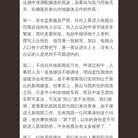
这趟申请调配频道的风波，虽看似与实习经验无
关，却侧面折射出内地媒体运作的作风：
第一，安全监察极其严密。任何人要进入电视台
范围必须持有入台证，而入台证的申请手续非常
繁複，需经多重审批，包括申报详细个人资料、
撰写入台报告、领导逐一批核等。加以，电视台
入口有个武警把守，逐一查证进出人士，没有入
台证的人是绝对不可能进内的。
第二，不信任外地新闻实习生。申请过程中，人
事部人员一直推搪说不能调动，理由是怕我地长
途跋涉会有危险，故不希望将我们安排到位于新
台的新闻频道。但事实上，新台与我所住的宿舍
之间，只是半小时的地铁车程，而且中途无需转
车即可直达，可见其“担心”是不合理的。我们推
测，更重要的原因是因为我们来自香港，故不便
进入新闻部工作。后来我跟一位同事谈到这个问
题，他亦爽快地说：“算了吧，以你的身份是不可
能进入新闻部的，中央电视台有太多秘密了。”
第三，行政系统僵化。我们多次向人事部职员提