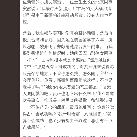
位新彊的小朋友演出，一位土生土长的北京同事
突然说：“我最讨厌新彊人！”在场的人大概都猜
想到是由于新彊的连串骚动所致，没有人作声回
应。
然后，我跟那位实习同学开始聊起新彊，然后再
谈到台湾和香港。因为她在美国留学了六年，所
以思想比较开明，亦颇清楚港台发生的事。当我
提到香港近年的情况时，她的回应与那位女同事
一样：“一国两制根本就是个骗局。”然后她提到
占中：“那是没有可能成功的，对共产党来说香港
只是个小地方，不管你怎么搞、怎么闹，它都不
会理你的。你看，新彊和西藏闹成这样，不也是
老样子吗？”她说内地人普遍的态度都是：“香港
人要闹就闹吧，反正也闹不出什么来！”我不知道
这是事实，抑或是一种民众的错觉，彷彿香港是
一个不值得关心的课题。最后她反问：“你真的觉
得占中会成功吗？”我一时语塞，只能回答：“就
算不会成功，也至少有努力争取过，总会有一点
点效果的。”