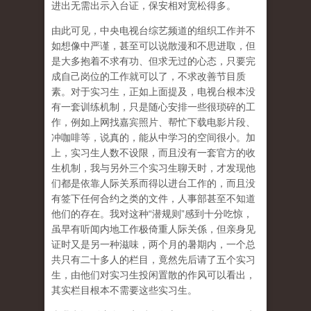
进出无需出示入台证，保安相对宽松得多。
由此可见，中央电视台综艺频道的组织工作并不
如想像中严谨，甚至可以说散漫和不思进取，但
是大多抱着不求有功、但求无过的心态，只要完
成自己岗位的工作就可以了，不求改善节目质
素。对于实习生，正如上面提及，电视台根本没
有一套训练机制，只是随心安排一些很琐碎的工
作，例如上网找嘉宾照片、帮忙下载电影片段、
冲咖啡等，说真的，能从中学习的空间很小。加
上，实习生人数不设限，而且没有一套官方的收
生机制，我与另外三个实习生聊天时，才发现他
们都是依靠人际关系而得以进台工作的，而且没
有签下任何合约之类的文件，人事部甚至不知道
他们的存在。我对这种“潜规则”感到十分吃惊，
虽早有听闻内地工作极倚重人际关係，但亲身见
证时又是另一种滋味，两个月的暑期内，一个总
共只有二十多人的栏目，竟然先后请了五个实习
生，由他们对实习生投闲置散的作风可以看出，
其实栏目根本不需要这些实习生。