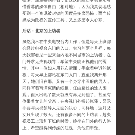
很多。最重要的得着，是这次的经历令我更加珍
惜香港的媒体自由（相对地），因为我真切地感
受到一个资讯被封锁的国度是多麽恐怖，而当传
媒成为政权的宣传工具，又是多麽令人心寒。
后话：北京的上访者
虽然我不在中央电视台内工作，但是每天上班都
会经过电视台东门的入口。实习的两个月裡，每
天我都看见一些来自内地不同城市的上访者，在
门外求见央视领导，希望中央能正视他们的冤
情。其中一位妇人用花布蒙面，手拿着申诉的纸
板，每天早上都站在东门入口，直至我离开那
天，她仍旧在那。又有一个身穿小丑服的男人，
同样写着写满冤情的纸板，任由路过的途人围
观，但只出现了数天就没有再见到他了。甚至有
位带着女儿的父亲，在央视门外搭起帐蓬，显示
非要与央视领导人见面的决心，同样地，这对父
女只出现了数天。还有很多不同的上访者，趁央
视员工上班和下班的时侯，静坐在门外的行人路
上，希望能得到传媒的注视、为他们申冤。