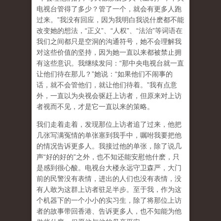
电视台管得了多少？管了一个，就会有更多人跑
过来。”我没有回应，因为我明白我说什麽都不能
改变她的想法，“正义”、“人权”、“法治”等词语在
我们之间都只是空洞的沟通符号，她不会理解我
对这些价值的坚持，因为她一直以来都被禁止拥
有这些意识。我继续发问：“那中央电视台就一直
让他们待在那儿？”她说：“如果他们不闹事的
话，就不会管他们，就让他们待着。”我有点意
外，一直以为央视会驱赶上访者，但原来对上访
者视而不见，才是它一直以来的策略。
我们走着走着，发现那位上访者追了过来，他把
几张写满冤情的单张塞到我手中，嘱咐我要把他
的情况告诉更多人。我接过他的单张，除了说几
声“好的好的”之外，也不知还能安慰他什麽，只
是感到很心酸。电视台大楼永远守卫森严，大门
前的民警没有表情，进出的人们也没有表情，没
有人敢为这群上访者驻足半步。至于我，作为这
个机器下的一个小小的实习生，除了将那位上访
者的故事带回香港、告诉更多人，也不知能为他