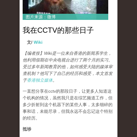
图片来源：微博
我在CCTV的那些日子
文/
Wiki
【编者按】Wiki是一位来自香港的新闻系学生，
他利用假期在中央电视台进行了两个月的实习。
受过多年新闻教育的他，如何感受大陆的媒体审
查机制？他写下了自己的经历和感受，本文首发
于
香港独立媒体
。
一直想分享在cctv的那段日子，让更多人知道这
个机构的情况，虽然我只是在综艺频道工作，但
多少折射到这个机器下的某些人事，太多细碎的
事和话，未能尽录，但我永远不会忘记这个特别
的经历。
抵埗