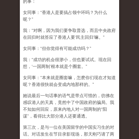
的事：
女同事：“香港人是要搞占领中环吗？为什么
呢？”
我：“对啊，因为我们要争取普选，而且中央政府
在回归时就答应了香港人要‘民主回归’嘛。”
女同事：“但你觉得有可能成功吗？”
我：“成功的机会很渺小，但也要试试。现在回
想，‘一国两制’根本就是个圈套。”
女同事：“本来就是圈套嘛，怎麽你们现在才知道
呢？香港很快就会变成内地那样的。”
她说最后一句话事的语气是带点可惜的，彷彿在
感叹港人的天真，竟然中了中国政府的骗局。我
不知如何回应，原来内地人对一国两制的“阳
谋”，看得比大部分港人还要通透。
第三次，是与一位在美国留学的中国实习生的对
话。对话发生在节目录影现场，那天刚巧请了两