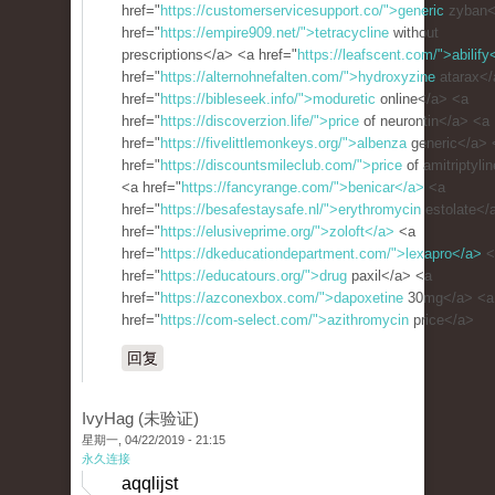
href="
https://customerservicesupport.co/">generic
zyban<
href="
https://empire909.net/">tetracycline
without
prescriptions</a> <a href="
https://leafscent.com/">abilify
href="
https://alternohnefalten.com/">hydroxyzine
atarax</
href="
https://bibleseek.info/">moduretic
online</a> <a
href="
https://discoverzion.life/">price
of neurontin</a> <a
href="
https://fivelittlemonkeys.org/">albenza
generic</a> 
href="
https://discountsmileclub.com/">price
of amitriptyli
<a href="
https://fancyrange.com/">benicar</a>
<a
href="
https://besafestaysafe.nl/">erythromycin
estolate</
href="
https://elusiveprime.org/">zoloft</a>
<a
href="
https://dkeducationdepartment.com/">lexapro</a>
<
href="
https://educatours.org/">drug
paxil</a> <a
href="
https://azconexbox.com/">dapoxetine
30mg</a> <a
href="
https://com-select.com/">azithromycin
price</a>
回复
IvyHag (未验证)
星期一, 04/22/2019 - 21:15
永久连接
aqqlijst