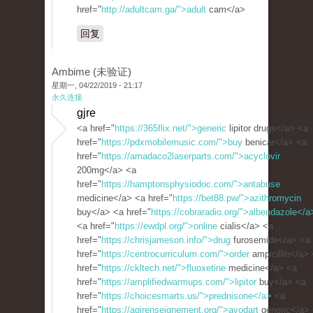
href="
http://adultcam.ga/">adult
cam</a>
回复
Ambime (未验证)
星期一, 04/22/2019 - 21:17
永久连接
gjre
<a href="
https://365flix.net/">generic
lipitor drugs</a> <a
href="
https://pdxmobilemusic.com/">buy
benicar</a> <a
href="
https://amadaco2laserparts.com/">acyclovir
200mg</a> <a
href="
https://hamptonsphysiodoc.com/">antabuse
medicine</a> <a href="
https://bet88.pw/">azithromycin
buy</a> <a href="
https://cobraradio.org/">albendazole</a
<a href="
https://ewdpl.org/">online
cialis</a> <a
href="
https://chrisjameson.info/">drug
furosemide</a> <a
href="
https://centrocurriculum.com/">order
ampicillin</a>
href="
https://ckltech.net/">fluoxetine
medicine</a> <a
href="
https://amplifiedwarmups.com/">lipitor
buy</a> <a
href="
https://choicesmarts.us/">prednisone</a>
<a
href="
https://agirenseignement.org/">avodart
generic</a>