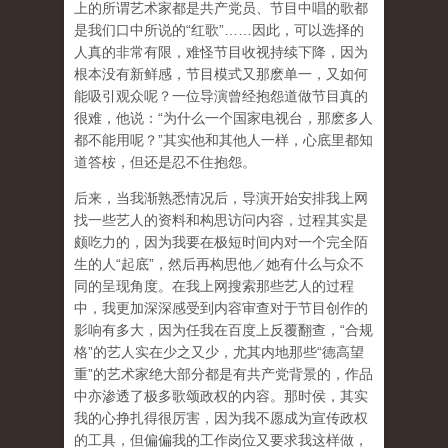
上的所谓艺术家都是共产党员、节目中唱的歌都
是我们口中所说的“红歌”……因此，可以选择的
人真的非常有限，难怪节目收视持续下降，因为
根本没有新鲜感，节目模式又那麽单一，又如何
能吸引观众呢？一位导演曾经抱怨道做节目真的
很难，他说：“为什么一个国家电视台，那麽多人
都不能用呢？”其实他和其他人一样，心底里都知
道答桉，但还是忍不住抱怨。
后来，当我渐熟悉情况后，导演开始安排我上网
找一些艺人的资料和构思访问内容，过程其实是
颇吃力的，因为我要在极短时间内对一个完全陌
生的人“起底”，然后再构思他／她有什么与众不
同的呈现角度。在我上网搜索那些艺人的过程
中，我更加深深感受到内容审查对于节目创作的
影响有多大，因为任我在百度上反覆翻查，“合规
格”的艺人实在少之又少，尤其内地那些“德高望
重”的艺术家绝大部分都是有共产党背景的，作品
中亦渗透了极多歌颂政权的内容。那时侯，其实
我的心挣扎得很厉害，因为我不愿成为宣传政权
的工具，但偏偏我的工作岗位又要求我这样做，