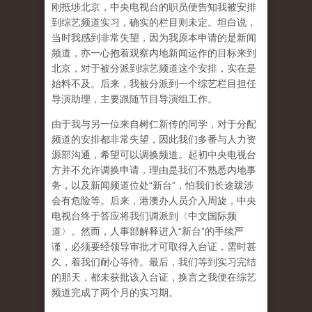
刚抵埗北京，中央电视台的职员便告知我被安排
到综艺频道实习，确实的栏目则未定。坦白说，
当时我感到非常失望，因为我原本申请的是新闻
频道，亦一心抱着观察内地新闻运作的目标来到
北京，对于被分派到综艺频道这个安排，实在是
始料不及。后来，我被分派到一个综艺栏目担任
导演助理，主要跟随节目导演组工作。
由于我与另一位来自树仁新传的同学，对于分配
频道的安排都非常失望，因此我们多番与人力资
源部沟通，希望可以调换频道。起初中央电视台
方并不允许调换申请，理由是我们不熟悉内地事
务，以及新闻频道位处“新台”，怕我们长途跋涉
会有危险等。后来，港澳办人员介入周旋，中央
电视台终于答应将我们调派到〈中文国际频
道〉。然而，人事部解释进入“新台”的手续严
谨，必须要经领导审批才可取得入台证，需时甚
久，着我们耐心等待。最后，我们等到实习完结
的那天，都未获批该入台证，换言之我便在综艺
频道完成了两个月的实习期。