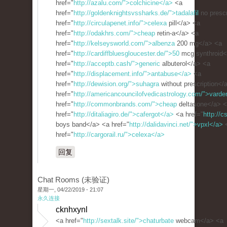
href="
http://azalu.com/">colchicine</a>
<a
href="
http://goldenknightsvssharks.de/">tadalafil
no prescr
href="
http://circulapenet.info/">celexa
pill</a> <a
href="
http://odakhrs.com/">cheap
retin-a</a> <a
href="
http://kelseysworld.com/">albenza
200 mg</a> <a
href="
http://cardiffbluesgloucester.de/">50
mcg synthroid<
href="
http://acceptb.cash/">generic
albuterol</a> <a
href="
http://displacement.info/">antabuse</a>
<a
href="
http://dewision.org/">suhagra
without prescription</
href="
http://americancouncilofvedicastrology.com/">varde
href="
http://commonbrands.com/">cheap
deltasone</a> 
href="
http://ditaliagiro.de/">cafergot</a>
<a href="
http://c
boys band</a> <a href="
http://dalidavinci.net/">vpxl</a>
href="
http://cargorail.ru/">celexa</a>
回复
Chat Rooms (未验证)
星期一, 04/22/2019 - 21:07
永久连接
cknhxynl
<a href="
http://sextalk.site/">chaturbate
webcam</a> <a