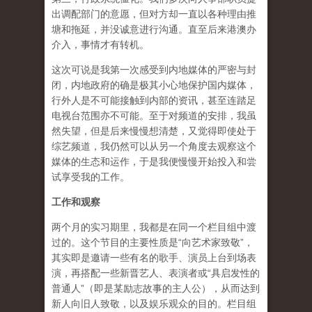
出调配部门的意愿，但对方却一直以各种理由推
塘和拖延，并没诚意进行沟通。直至后来港澳办
介入，事情才有转机。
这次可说是我第一次感受到内地媒体的严密与封
闭，内地政府的确是极其小心地保护国内媒体，
行外人是不可能接触到内部的资讯，甚至连踏足
电视台范围亦不可能。至于对频道的安排，我虽
然失望，但是后来慢慢想清楚，又觉得即使处于
综艺频道，我仍然可以从另一个角度去观察这个
媒体的生态和运作，于是我便慢慢开始投入和尝
试享受我的工作。
工作和观察
两个月的实习期里，我都是在同一个栏目组中渡
过的。这个节目的主要性质是“向艺术家致敬”，
其实即是邀请一些有名的歌手、演员上台到场表
演，再搭配一些新晋艺人、表演者或“具启发性的
普通人”（即是某励志故事的主人公），从而达到
新人向旧人致敬，以及娱乐观众的目的。栏目组