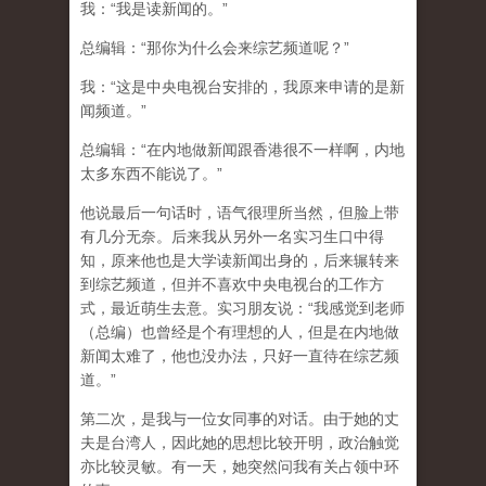
我：“我是读新闻的。”
总编辑：“那你为什么会来综艺频道呢？”
我：“这是中央电视台安排的，我原来申请的是新
闻频道。”
总编辑：“在内地做新闻跟香港很不一样啊，内地
太多东西不能说了。”
他说最后一句话时，语气很理所当然，但脸上带
有几分无奈。后来我从另外一名实习生口中得
知，原来他也是大学读新闻出身的，后来辗转来
到综艺频道，但并不喜欢中央电视台的工作方
式，最近萌生去意。实习朋友说：“我感觉到老师
（总编）也曾经是个有理想的人，但是在内地做
新闻太难了，他也没办法，只好一直待在综艺频
道。”
第二次，是我与一位女同事的对话。由于她的丈
夫是台湾人，因此她的思想比较开明，政治触觉
亦比较灵敏。有一天，她突然问我有关占领中环