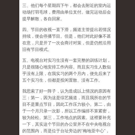
三、他们每个星期四下午，都会去附近的室内运
动场打羽毛球，费用由单位支付。做完运动后会
提早解散，各自回家。
四、节目的收视一直下滑，频道主管提出若情况
持续，便会停播节目。但是，他们对此好像不甚
在意，只是开了一次会商讨对策，但是仍然沿用
旧有节目模式。
五、电视台对实习生没有一套完整的训练计划，
只是很随心地安排工作内容。而且实习生人数似
乎没有上限，在我实习的两个月内，便先后来了
五个实习生，但都是投闲置散、没有工作。
我思索了好一阵子，认为造成以上情况的原因有
三：第一，因为这是综艺频道，而且我所在的节
目不是重点节目，因此工作压力较小。第二，由
于一个月只录一次影，所以工作编排不算紧密，
较为轻松。第三，工作地点的因素。这裡要补充
一下，其实这个节目的办公室并不在中央电视台
的范围内，而是位于台址旁边的“梅地亚中心”，