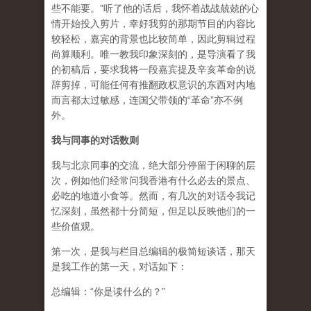
些不能要。”听了他的话后，我怀着战战兢兢的心
情开始投入剪片，幸好我剪的那期节目的内容比
较轻松，嘉宾的背景也比较简单，因此剪辑过程
尚算顺利。唯一教我印象深刻的，是导演看了我
的初稿后，要求我将一段嘉宾提及辛亥革命的说
辞剪掉，可能任何有推翻政权意识的东西对内地
而言都太过敏感，连国父带领的“革命”亦不例
外。
我与同事的对话数则
我与北京同事的交流，绝大部分停留于闲聊的层
次，例如他们经常问我香港有什么必去的景点、
必吃的地道小食等。然而，有几次的对话令我记
忆深刻，虽然都十分简短，但足以反映他们的一
些价值观。
第一次，是我与栏目总编辑的极简短谈话，那天
是我工作的第一天，对话如下：
总编辑：“你是读什么的？”