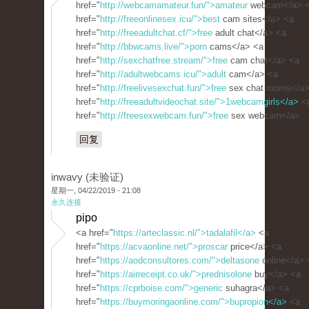
href="
http://webcamamateur.fun/">amateur
webcam</a> 
href="
http://freeonlinesex.icu/">best
cam sites</a> <a
href="
http://freeadultchat.cf/">free
adult chat</a> <a
href="
http://bbwcams.live/">porn
cams</a> <a
href="
http://sexchatfree.stream/">free
cam chat</a> <a
href="
http://adultwebcams.icu/">adult
cam</a> <a
href="
http://freelivesexchat.fun/">free
sex chat rooms</a>
href="
http://freeadultvideochat.site/">1webcamgirls</a>
<
href="
http://freesexwebcam.fun/">free
sex webcam</a>
回复
inwavy (未验证)
星期一, 04/22/2019 - 21:08
永久连接
pipo
<a href="
https://arteclassic.nl/">tadalafil</a>
<a
href="
https://acvaonline.net/">proscar
price</a> <a
href="
https://aodconsultores.com/">deltasone
online</a> 
href="
https://airreceipt.co.uk/">prednisolone
buy</a> <a
href="
https://cprboise.com/">generic
suhagra</a> <a
href="
https://buymoringaonline.com/">bupropion</a>
<a