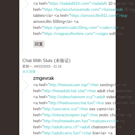
<a href="
https://tadalafil24.com/">tadalafil
10 mg</a> <a
href="
https://buylasixfurosemide.com/">furosemide
20 mg
tablets</a> <a href="
https://amoxicillin911.com/">buy
amoxicillin 500mg</a> <a
href="
https://genericcialis20mg.com/">cialis</a>
<a
href="
https://viagrasoftonline.com/">viagra
soft</a>
回复
Chat With Sluts (未验证)
星期一, 04/22/2019 - 21:16
永久连接
zmgevrak
<a href="
http://freesexcam.top/">free
sexting</a> <a
href="
http://freeadultchat.site/">free
adult chat room</a>
<a href="
http://videochatroom.icu/">adult
video chat</a>
<a href="
http://freelivesexchat.fun/">live
sex chat</a> <a
href="
http://sexcams.icu/">free
sex cams</a> <a
href="
http://interactiveporn.top/">free
erotic chat</a> <a
href="
http://myfreewebcam.fun/">maturexxx</a>
<a
href="
http://adultcams.cf/">adult
chatroom</a> <a
href="
http://adultcams.fun/">chat
line</a> <a