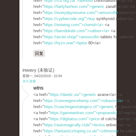
href="
https://fcb.org.za/">atenolol
chlorthalidone</a> <a
href="
https://fairlyfashion.com/">generic
zanaflex</a> <a
href="
https://everydayresume.com/">amoxicillin
price</a>
href="
https://cyphercode.org/">buy
synthyroid online</a>
href="
https://entwing.com/">clomid</a>
<a
href="
https://bamdokebi.com/">valtrex</a>
<a
href="
https://arcler.shop/">amoxicillin
tablets for sale</a>
href="
https://hyzn.one/">lipitor
80</a>
回复
inwavy (未验证)
星期一, 04/22/2019 - 22:04
永久连接
wtns
<a href="
https://darelz.us/">generic
avana</a> <a
href="
https://convergencehemp.com/">robaxin</a>
<a
href="
https://coachingestrategico.cl/">generic
for plavix</
<a href="
https://gamewolves.com/">propranolol
10 mg</a
<a href="
https://digitatsu.com/">price
of colchicine</a> <
href="
https://automagically.club/">levitra
online</a> <a
href="
https://fantasticshoping.co.uk/">zithromax
for sale<