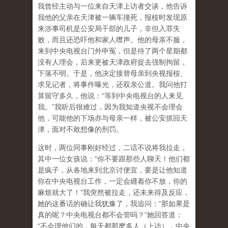
我曾经主动与一位来自天津上访者交谈，他告诉
我他的父亲在天津被一辆车撞死，报桉时发现原
来涉事司机是公安局干部的儿子，非但入罪失
败，而且还恐吓他和家人噤声。他的母亲不服，
来到中央电视台门外申冤，但是待了两个星期都
没有人理会，后来更被天津政府捉去强制拘留，
下落不明。于是，他决定接替母亲到央视报桉、
求见记者，将事件曝光，还双亲公道。我问他打
算留守多久，他说：“等到中央电视台的人来见
我。”我听后很难过，因为我知道央视不会理会
他，可能他的下场亦与母亲一样，被公安抓回天
津，面对不敢想像的刑罚。
这时，两位同事刚好经过，二话不说将我拉走，
其中一位女孩说：“你不要跟那些人聊天！他们都
是疯子，从各地来到北京讨便宜，要是让他知道
你在中央电视台工作，一定会纒着你不放，你的
麻烦就大了！”我突然被拉走，还未来得及反应，
她的这番话的确让我犹豫了，我追问：“那如果是
真的呢？中央电视台都不会管吗？”她回答道：
“不会理他们的，每天都那麽多人（上访），中央