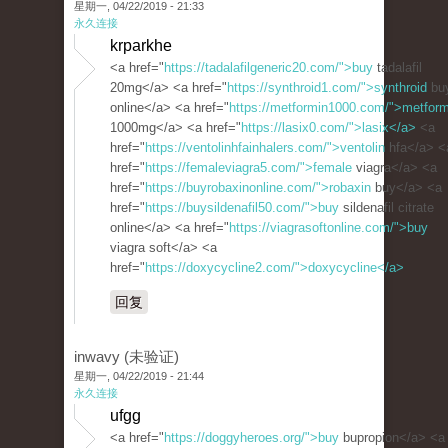
星期一, 04/22/2019 - 21:33
永久连接
krparkhe
<a href="
https://tadalafilgeneric20.com/">buy
tadalafil
20mg</a> <a href="
https://synthroid1.com/">synthroid
bu
online</a> <a href="
https://metformin1000.com/">metform
1000mg</a> <a href="
https://lasix0.com/">lasix</a>
<a
href="
https://ventolinhfainhalers.com/">ventolin
hfa</a> <
href="
https://femaleviagra5.com/">female
viagra</a> <a
href="
https://buyrobaxinonline.com/">robaxin
buy</a> <a
href="
https://buysildenafil50.com/">buy
sildenafil citrate
online</a> <a href="
https://viagrasoftonline.com/">buy
viagra soft</a> <a
href="
https://doxycycline2.com/">doxycycline</a>
回复
inwavy (未验证)
星期一, 04/22/2019 - 21:44
永久连接
ufgg
<a href="
https://doggyheroes.org/">buy
bupropion</a> <a