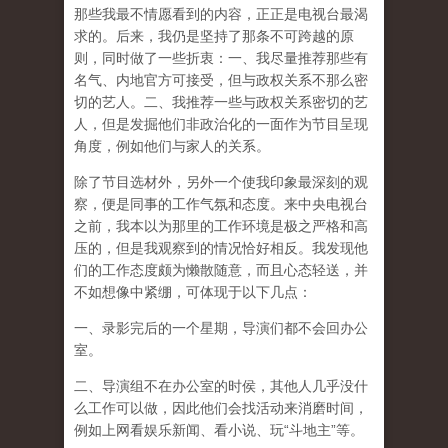
那些我最不情愿看到的内容，正正是电视台最渴
求的。后来，我仍是坚持了那条不可跨越的原
则，同时做了一些折衷：一、我尽量推荐那些有
名气、内地官方可接受，但与政权关系不那么密
切的艺人。二、我推荐一些与政权关系密切的艺
人，但是发掘他们非政治化的一面作为节目呈现
角度，例如他们与家人的关系。
除了节目选材外，另外一个使我印象最深刻的观
察，便是同事的工作气氛和态度。来中央电视台
之前，我本以为那里的工作环境是极之严格和高
压的，但是我观察到的情况恰好相反。我发现他
们的工作态度颇为懒散随意，而且心态轻送，并
不如想像中紧绷，可体现于以下几点：
一、录影完后的一个星期，导演们都不会回办公
室。
二、导演组不在办公室的时侯，其他人几乎没什
么工作可以做，因此他们会找活动来消磨时间，
例如上网看娱乐新闻、看小说、玩“斗地主”等。