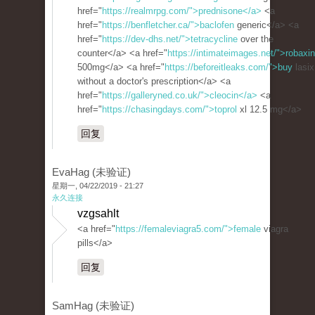
href="
https://realmrpg.com/">prednisone</a>
<a
href="
https://benfletcher.ca/">baclofen
generic</a> <a
href="
https://dev-dhs.net/">tetracycline
over the
counter</a> <a href="
https://intimateimages.net/">robaxin
500mg</a> <a href="
https://beforeitleaks.com/">buy
lasix
without a doctor's prescription</a> <a
href="
https://galleryned.co.uk/">cleocin</a>
<a
href="
https://chasingdays.com/">toprol
xl 12.5 mg</a>
回复
EvaHag (未验证)
星期一, 04/22/2019 - 21:27
永久连接
vzgsahlt
<a href="
https://femaleviagra5.com/">female
viagra
pills</a>
回复
SamHag (未验证)