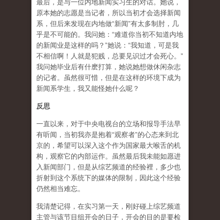
最后，是与一位内地新闻实习生的对话。她说，
原本她的志愿是当记者，所以当初才会选择新闻
系，但后来发现在内地做“新闻”有太多制肘，几
乎是不可能的。我问她：“难道你当初不知道内地
的新闻业是这样的吗？”她说：“我知道，可是我
不相信啊！人就是犯贱，总要见识过才会死心。”
我问她毕业后有什麽打算，她说她想做休闲杂志
的记者。虽然很可惜，但是在这样的环境下成为
新闻系学生，我又能怪她什么呢？
反思
一直以来，对于中央电视台的立场和报导手法早
有听闻，当初我亦是抱着“观察者”的心态来到北
京的，希望可以深入这个作为国家最大喉舌的机
构，观察它的内部运作。虽然最后我未能如愿进
入新闻部门，但是从综艺频道的经验裡，多少也
折射到这个系统下的媒体的限制，因此这个经验
仍然相当难忘。
我清楚记得，在实习第一天，刚好碰上综艺频道
主管与该节目组开会的日子，开会的目的是要检