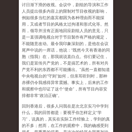
讨日渐下滑的收视。会议中，剧组的导演和工作
人员提出很多内容上的限制对节目收视的影响，
例如很多当红的嘉宾都因为各种理由而不能採
用，又或者节目的风格太过拘谨和形式化等。然
而，领导并没有正面地回应剧组人员的意见，只
是一直强调电视台对于节目製作有严格的规定，
不能随意改动。最令我印象深刻的，是他在会议
尾声中说的一席话，他说：“既然今天有香港的同
胞（指我）在，那我就说直白点。你们要记住，
我们是宣传共产党的，不是搞艺术的，所有对共
产党不利的东西都不可能播出。”虽然一直都知道
中央电视台的“守则”如何，但亲耳听到时，那种
赤裸仍令我感得异常震撼。事实上，后来的工作
和观察中也印证了这个“使命”，所有节目内容安
排都非常“政治正确”。
回到香港后，很多人问我在是次北京实习中学到
什么，我的回答都是：要视乎你怎样定义“学
习”，说真的，其实在实际工作经验上，学到的真
的不多；然而，在工作的观察中，我的确感受到