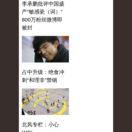
李承鹏批评中国盛
产“敏感瓷（词）”
800万粉丝微博即
被封
占中升级：绝食冲
刺“和理非”禁锢
北风专栏：小心