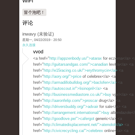
WiFi
冒个泡吧！
评论
inwavy (未验证)
星期一, 04/22/2019 - 20:50
永久连接
vvod
<a href="
http://appzenbody.us/">atarax
for eczema</a> <
href="
http://guitarsandgas.com/">canadian
levitra</a> <a
href="
http://e15racing.co.uk/">erythromycin</a>
<a
href="
http://aory.org/">price
of celebrex</a> <a
href="
http://armadillobulldog.org/">baclofen</a>
<a
href="
http://autoscout.ir/">lisinopril</a>
<a
href="
http://businessmediastore.co.uk/">buy
vpxl</a> <a
href="
http://aaronfelip.com/">proscar
drug</a> <a
href="
http://driversbuddy.org/">advair
for sale</a> <a
href="
http://arrangement.international/">buy
albendazole<
href="
http://goodlove.pe/">cafergot
generic</a> <a
href="
http://climatedisplacement.net/">atenolol</a>
<a
href="
http://civicrecycling.ca/">celebrex
online</a> <a