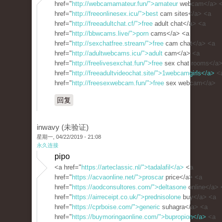
href="
http://webcamamateur.fun/">amateur
webcam</a> 
href="
http://freeonlinesex.icu/">best
cam sites</a> <a
href="
http://freeadultchat.cf/">free
adult chat</a> <a
href="
http://bbwcams.live/">porn
cams</a> <a
href="
http://sexchatfree.stream/">free
cam chat</a> <a
href="
http://adultwebcams.icu/">adult
cam</a> <a
href="
http://freelivesexchat.fun/">free
sex chat rooms</a>
href="
http://freeadultvideochat.site/">1webcamgirls</a>
<
href="
http://freesexwebcam.fun/">free
sex webcam</a>
回复
inwavy (未验证)
星期一, 04/22/2019 - 21:08
永久连接
pipo
<a href="
https://arteclassic.nl/">tadalafil</a>
<a
href="
https://acvaonline.net/">proscar
price</a> <a
href="
https://aodconsultores.com/">deltasone
online</a> 
href="
https://airreceipt.co.uk/">prednisolone
buy</a> <a
href="
https://cprboise.com/">generic
suhagra</a> <a
href="
https://buymoringaonline.com/">bupropion</a>
<a