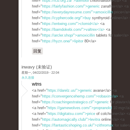
href="
https://fcb.org.za/">atenolol
chlorthalidone</a> <a
href="
https://fairlyfashion.com/">generic
zanaflex</a> <a
href="
https://everydayresume.com/">amoxicillin
price</a>
href="
https://cyphercode.org/">buy
synthyroid online</a>
href="
https://entwing.com/">clomid</a>
<a
href="
https://bamdokebi.com/">valtrex</a>
<a
href="
https://arcler.shop/">amoxicillin
tablets for sale</a>
href="
https://hyzn.one/">lipitor
80</a>
回复
inwavy (未验证)
星期一, 04/22/2019 - 22:04
永久连接
wtns
<a href="
https://darelz.us/">generic
avana</a> <a
href="
https://convergencehemp.com/">robaxin</a>
<a
href="
https://coachingestrategico.cl/">generic
for plavix</
<a href="
https://gamewolves.com/">propranolol
10 mg</a
<a href="
https://digitatsu.com/">price
of colchicine</a> <
href="
https://automagically.club/">levitra
online</a> <a
href="
https://fantasticshoping.co.uk/">zithromax
for sale<