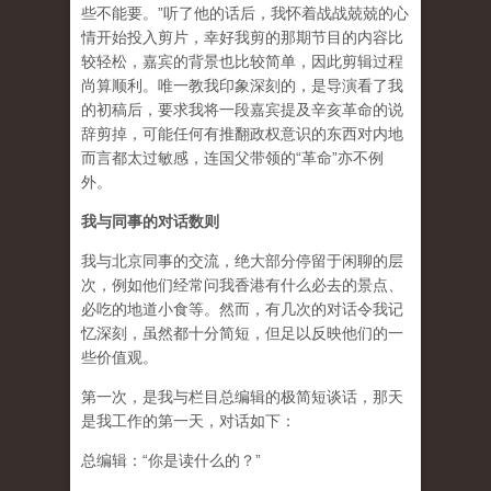
些不能要。”听了他的话后，我怀着战战兢兢的心
情开始投入剪片，幸好我剪的那期节目的内容比
较轻松，嘉宾的背景也比较简单，因此剪辑过程
尚算顺利。唯一教我印象深刻的，是导演看了我
的初稿后，要求我将一段嘉宾提及辛亥革命的说
辞剪掉，可能任何有推翻政权意识的东西对内地
而言都太过敏感，连国父带领的“革命”亦不例
外。
我与同事的对话数则
我与北京同事的交流，绝大部分停留于闲聊的层
次，例如他们经常问我香港有什么必去的景点、
必吃的地道小食等。然而，有几次的对话令我记
忆深刻，虽然都十分简短，但足以反映他们的一
些价值观。
第一次，是我与栏目总编辑的极简短谈话，那天
是我工作的第一天，对话如下：
总编辑：“你是读什么的？”