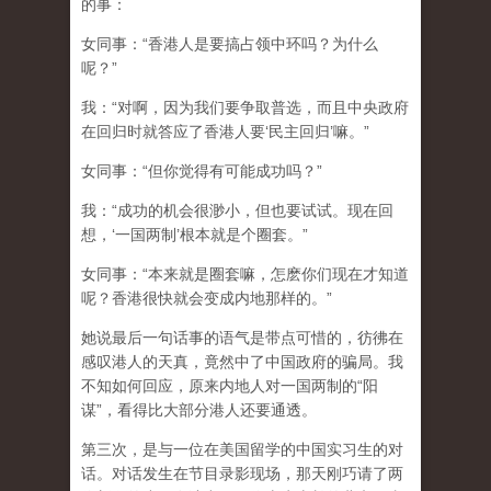
的事：
女同事：“香港人是要搞占领中环吗？为什么
呢？”
我：“对啊，因为我们要争取普选，而且中央政府
在回归时就答应了香港人要‘民主回归’嘛。”
女同事：“但你觉得有可能成功吗？”
我：“成功的机会很渺小，但也要试试。现在回
想，‘一国两制’根本就是个圈套。”
女同事：“本来就是圈套嘛，怎麽你们现在才知道
呢？香港很快就会变成内地那样的。”
她说最后一句话事的语气是带点可惜的，彷彿在
感叹港人的天真，竟然中了中国政府的骗局。我
不知如何回应，原来内地人对一国两制的“阳
谋”，看得比大部分港人还要通透。
第三次，是与一位在美国留学的中国实习生的对
话。对话发生在节目录影现场，那天刚巧请了两