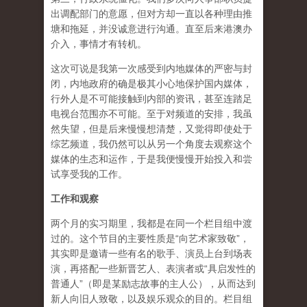
出调配部门的意愿，但对方却一直以各种理由推
塘和拖延，并没诚意进行沟通。直至后来港澳办
介入，事情才有转机。
这次可说是我第一次感受到内地媒体的严密与封
闭，内地政府的确是极其小心地保护国内媒体，
行外人是不可能接触到内部的资讯，甚至连踏足
电视台范围亦不可能。至于对频道的安排，我虽
然失望，但是后来慢慢想清楚，又觉得即使处于
综艺频道，我仍然可以从另一个角度去观察这个
媒体的生态和运作，于是我便慢慢开始投入和尝
试享受我的工作。
工作和观察
两个月的实习期里，我都是在同一个栏目组中渡
过的。这个节目的主要性质是“向艺术家致敬”，
其实即是邀请一些有名的歌手、演员上台到场表
演，再搭配一些新晋艺人、表演者或“具启发性的
普通人”（即是某励志故事的主人公），从而达到
新人向旧人致敬，以及娱乐观众的目的。栏目组