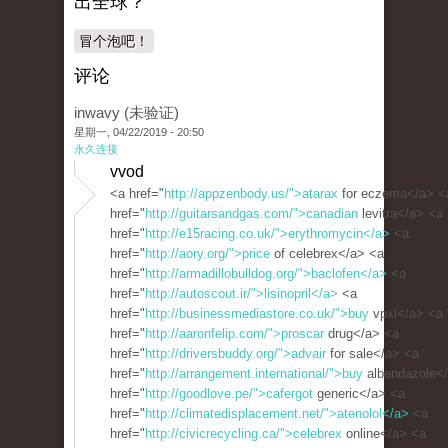
出全球？
冒个泡吧！
评论
inwavy (未验证)
星期一, 04/22/2019 - 20:50
永久连接
vvod
<a href="
http://appzenbody.us/">atarax
for eczema</a> <
href="
http://guitarsandgas.com/">canadian
levitra</a> <a
href="
http://e15racing.co.uk/">erythromycin</a>
<a
href="
http://aory.org/">price
of celebrex</a> <a
href="
http://armadillobulldog.org/">baclofen</a>
<a
href="
http://autoscout.ir/">lisinopril</a>
<a
href="
http://businessmediastore.co.uk/">buy
vpxl</a> <a
href="
http://aaronfelip.com/">proscar
drug</a> <a
href="
http://driversbuddy.org/">advair
for sale</a> <a
href="
http://arrangement.international/">buy
albendazole<
href="
http://goodlove.pe/">cafergot
generic</a> <a
href="
http://climatedisplacement.net/">atenolol</a>
<a
href="
http://civicrecycling.ca/">celebrex
online</a> <a