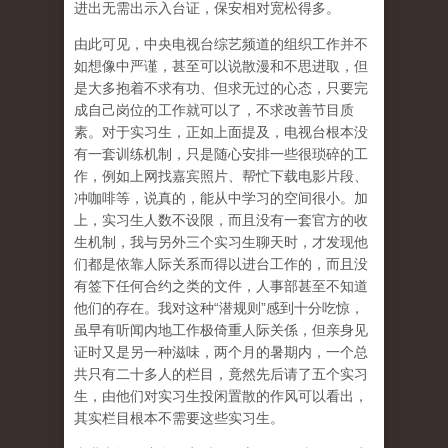
进出无需出示入台证，保安相对宽松得多。
由此可见，中央电视台综艺频道的组织工作并不
如想像中严谨，甚至可以说散漫和不思进取，但
是大多抱着不求有功、但求无过的心态，只要完
成自己岗位的工作就可以了，不求改善节目质
素。对于实习生，正如上面提及，电视台根本没
有一套训练机制，只是随心安排一些很琐碎的工
作，例如上网找嘉宾照片、帮忙下载电影片段、
冲咖啡等，说真的，能从中学习的空间很小。加
上，实习生人数不设限，而且没有一套官方的收
生机制，我与另外三个实习生聊天时，才发现他
们都是依靠人际关系而得以进台工作的，而且没
有签下任何合约之类的文件，人事部甚至不知道
他们的存在。我对这种“潜规则”感到十分吃惊，
虽早有听闻内地工作极倚重人际关係，但亲身见
证时又是另一种滋味，两个月的暑期内，一个总
共只有二十多人的栏目，竟然先后请了五个实习
生，由他们对实习生投闲置散的作风可以看出，
其实栏目根本不需要这些实习生。