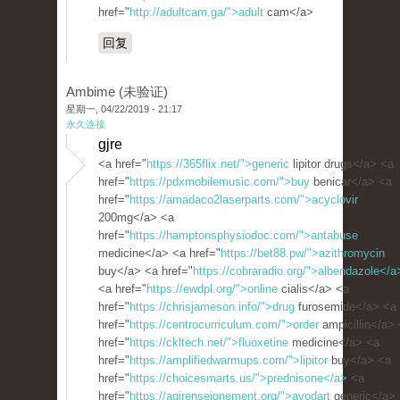
href="
http://adultcam.ga/">adult
cam</a>
回复
Ambime (未验证)
星期一, 04/22/2019 - 21:17
永久连接
gjre
<a href="
https://365flix.net/">generic
lipitor drugs</a> <a
href="
https://pdxmobilemusic.com/">buy
benicar</a> <a
href="
https://amadaco2laserparts.com/">acyclovir
200mg</a> <a
href="
https://hamptonsphysiodoc.com/">antabuse
medicine</a> <a href="
https://bet88.pw/">azithromycin
buy</a> <a href="
https://cobraradio.org/">albendazole</a
<a href="
https://ewdpl.org/">online
cialis</a> <a
href="
https://chrisjameson.info/">drug
furosemide</a> <a
href="
https://centrocurriculum.com/">order
ampicillin</a>
href="
https://ckltech.net/">fluoxetine
medicine</a> <a
href="
https://amplifiedwarmups.com/">lipitor
buy</a> <a
href="
https://choicesmarts.us/">prednisone</a>
<a
href="
https://agirenseignement.org/">avodart
generic</a>