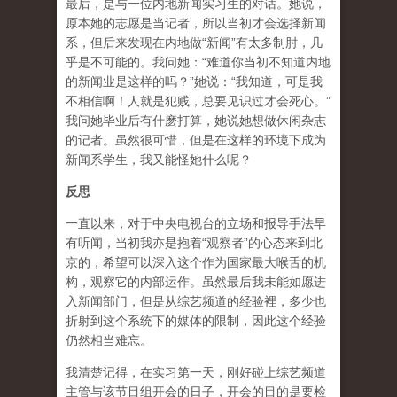
最后，是与一位内地新闻实习生的对话。她说，
原本她的志愿是当记者，所以当初才会选择新闻
系，但后来发现在内地做“新闻”有太多制肘，几
乎是不可能的。我问她：“难道你当初不知道内地
的新闻业是这样的吗？”她说：“我知道，可是我
不相信啊！人就是犯贱，总要见识过才会死心。”
我问她毕业后有什麽打算，她说她想做休闲杂志
的记者。虽然很可惜，但是在这样的环境下成为
新闻系学生，我又能怪她什么呢？
反思
一直以来，对于中央电视台的立场和报导手法早
有听闻，当初我亦是抱着“观察者”的心态来到北
京的，希望可以深入这个作为国家最大喉舌的机
构，观察它的内部运作。虽然最后我未能如愿进
入新闻部门，但是从综艺频道的经验裡，多少也
折射到这个系统下的媒体的限制，因此这个经验
仍然相当难忘。
我清楚记得，在实习第一天，刚好碰上综艺频道
主管与该节目组开会的日子，开会的目的是要检