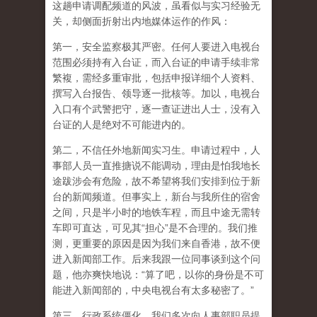
这趟申请调配频道的风波，虽看似与实习经验无
关，却侧面折射出内地媒体运作的作风：
第一，安全监察极其严密。任何人要进入电视台
范围必须持有入台证，而入台证的申请手续非常
繁複，需经多重审批，包括申报详细个人资料、
撰写入台报告、领导逐一批核等。加以，电视台
入口有个武警把守，逐一查证进出人士，没有入
台证的人是绝对不可能进内的。
第二，不信任外地新闻实习生。申请过程中，人
事部人员一直推搪说不能调动，理由是怕我地长
途跋涉会有危险，故不希望将我们安排到位于新
台的新闻频道。但事实上，新台与我所住的宿舍
之间，只是半小时的地铁车程，而且中途无需转
车即可直达，可见其“担心”是不合理的。我们推
测，更重要的原因是因为我们来自香港，故不便
进入新闻部工作。后来我跟一位同事谈到这个问
题，他亦爽快地说：“算了吧，以你的身份是不可
能进入新闻部的，中央电视台有太多秘密了。”
第三，行政系统僵化。我们多次向人事部职员提