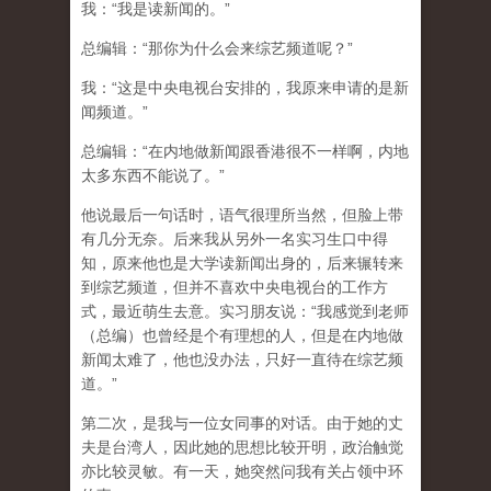
我：“我是读新闻的。”
总编辑：“那你为什么会来综艺频道呢？”
我：“这是中央电视台安排的，我原来申请的是新
闻频道。”
总编辑：“在内地做新闻跟香港很不一样啊，内地
太多东西不能说了。”
他说最后一句话时，语气很理所当然，但脸上带
有几分无奈。后来我从另外一名实习生口中得
知，原来他也是大学读新闻出身的，后来辗转来
到综艺频道，但并不喜欢中央电视台的工作方
式，最近萌生去意。实习朋友说：“我感觉到老师
（总编）也曾经是个有理想的人，但是在内地做
新闻太难了，他也没办法，只好一直待在综艺频
道。”
第二次，是我与一位女同事的对话。由于她的丈
夫是台湾人，因此她的思想比较开明，政治触觉
亦比较灵敏。有一天，她突然问我有关占领中环