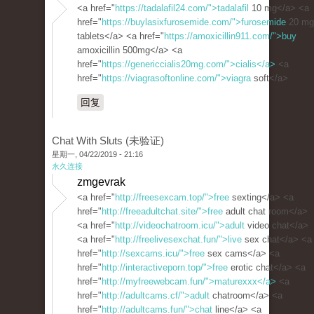
<a href="
https://tadalafil24.com/">tadalafil
10 mg</a> <a
href="
https://buylasixfurosemide.com/">furosemide
20 mg
tablets</a> <a href="
https://amoxicillin911.com/">buy
amoxicillin 500mg</a> <a
href="
https://genericcialis20mg.com/">cialis</a>
<a
href="
https://viagrasoftonline.com/">viagra
soft</a>
回复
Chat With Sluts (未验证)
星期一, 04/22/2019 - 21:16
永久连接
zmgevrak
<a href="
http://freesexcam.top/">free
sexting</a> <a
href="
http://freeadultchat.site/">free
adult chat room</a>
<a href="
http://videochatroom.icu/">adult
video chat</a>
<a href="
http://freelivesexchat.fun/">live
sex chat</a> <a
href="
http://sexcams.icu/">free
sex cams</a> <a
href="
http://interactiveporn.top/">free
erotic chat</a> <a
href="
http://myfreewebcam.fun/">maturexxx</a>
<a
href="
http://adultcams.cf/">adult
chatroom</a> <a
href="
http://adultcams.fun/">chat
line</a> <a