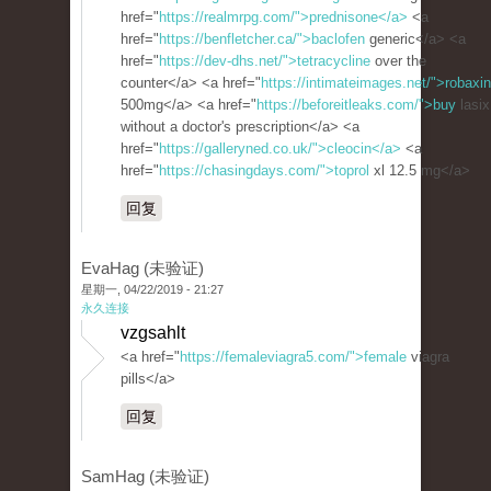
href="
https://realmrpg.com/">prednisone</a>
<a
href="
https://benfletcher.ca/">baclofen
generic</a> <a
href="
https://dev-dhs.net/">tetracycline
over the
counter</a> <a href="
https://intimateimages.net/">robaxin
500mg</a> <a href="
https://beforeitleaks.com/">buy
lasix
without a doctor's prescription</a> <a
href="
https://galleryned.co.uk/">cleocin</a>
<a
href="
https://chasingdays.com/">toprol
xl 12.5 mg</a>
回复
EvaHag (未验证)
星期一, 04/22/2019 - 21:27
永久连接
vzgsahlt
<a href="
https://femaleviagra5.com/">female
viagra
pills</a>
回复
SamHag (未验证)