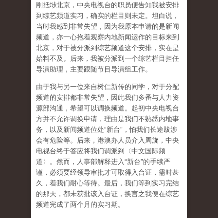
刚抵埗北京，中央电视台的职员便告知我被安排
到综艺频道实习，确实的栏目则未定。坦白说，
当时我感到非常失望，因为我原本申请的是新闻
频道，亦一心抱着观察内地新闻运作的目标来到
北京，对于被分派到综艺频道这个安排，实在是
始料不及。后来，我被分派到一个综艺栏目担任
导演助理，主要跟随节目导演组工作。
由于我与另一位来自树仁新传的同学，对于分配
频道的安排都非常失望，因此我们多番与人力资
源部沟通，希望可以调换频道。起初中央电视台
方并不允许调换申请，理由是我们不熟悉内地事
务，以及新闻频道位处“新台”，怕我们长途跋涉
会有危险等。后来，港澳办人员介入周旋，中央
电视台终于答应将我们调派到〈中文国际频
道〉。然而，人事部解释进入“新台”的手续严
谨，必须要经领导审批才可取得入台证，需时甚
久，着我们耐心等待。最后，我们等到实习完结
的那天，都未获批该入台证，换言之我便在综艺
频道完成了两个月的实习期。