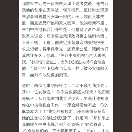
我曾经主动与一位来自天津上访者交谈，他告诉
我他的父亲在天津被一辆车撞死，报桉时发现原
来涉事司机是公安局干部的儿子，非但入罪失
败，而且还恐吓他和家人噤声。他的母亲不服，
来到中央电视台门外申冤，但是待了两个星期都
没有人理会，后来更被天津政府捉去强制拘留，
下落不明。于是，他决定接替母亲到央视报桉、
求见记者，将事件曝光，还双亲公道。我问他打
算留守多久，他说：“等到中央电视台的人来见
我。”我听后很难过，因为我知道央视不会理会
他，可能他的下场亦与母亲一样，被公安抓回天
津，面对不敢想像的刑罚。
这时，两位同事刚好经过，二话不说将我拉走，
其中一位女孩说：“你不要跟那些人聊天！他们都
是疯子，从各地来到北京讨便宜，要是让他知道
你在中央电视台工作，一定会纒着你不放，你的
麻烦就大了！”我突然被拉走，还未来得及反应，
她的这番话的确让我犹豫了，我追问：“那如果是
真的呢？中央电视台都不会管吗？”她回答道：
“不会理他们的，每天都那麽多人（上访），中央