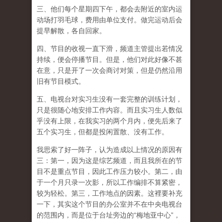
三、他们每个星期四下午，都会去附近的室内运
动场打羽毛球，费用由单位支付。做完运动后会
提早解散，各自回家。
四、节目的收视一直下滑，频道主管提出若情况
持续，便会停播节目。但是，他们对此好像不甚
在意，只是开了一次会商讨对策，但是仍然沿用
旧有节目模式。
五、电视台对实习生没有一套完整的训练计划，
只是很随心地安排工作内容。而且实习生人数似
乎没有上限，在我实习的两个月内，便先后来了
五个实习生，但都是投闲置散、没有工作。
我思索了好一阵子，认为造成以上情况的原因有
三：第一，因为这是综艺频道，而且我所在的节
目不是重点节目，因此工作压力较小。第二，由
于一个月只录一次影，所以工作编排不算紧密，
较为轻松。第三，工作地点的因素。这裡要补充
一下，其实这个节目的办公室并不在中央电视台
的范围内，而是位于台址旁边的“梅地亚中心”，