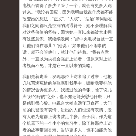
电视台管得了多少？管了一个，就会有更多人跑
过来。”我没有回应，因为我明白我说什麽都不能
改变她的想法，“正义”、“人权”、“法治”等词语在
我们之间都只是空洞的沟通符号，她不会理解我
对这些价值的坚持，因为她一直以来都被禁止拥
有这些意识。我继续发问：“那中央电视台就一直
让他们待在那儿？”她说：“如果他们不闹事的
话，就不会管他们，就让他们待着。”我有点意
外，一直以为央视会驱赶上访者，但原来对上访
者视而不见，才是它一直以来的策略。
我们走着走着，发现那位上访者追了过来，他把
几张写满冤情的单张塞到我手中，嘱咐我要把他
的情况告诉更多人。我接过他的单张，除了说几
声“好的好的”之外，也不知还能安慰他什麽，只
是感到很心酸。电视台大楼永远守卫森严，大门
前的民警没有表情，进出的人们也没有表情，没
有人敢为这群上访者驻足半步。至于我，作为这
个机器下的一个小小的实习生，除了将那位上访
者的故事带回香港、告诉更多人，也不知能为他