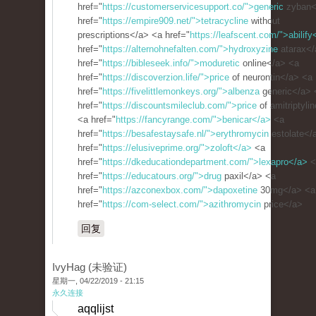
href="
https://customerservicesupport.co/">generic
zyban<
href="
https://empire909.net/">tetracycline
without
prescriptions</a> <a href="
https://leafscent.com/">abilify
href="
https://alternohnefalten.com/">hydroxyzine
atarax</
href="
https://bibleseek.info/">moduretic
online</a> <a
href="
https://discoverzion.life/">price
of neurontin</a> <a
href="
https://fivelittlemonkeys.org/">albenza
generic</a> 
href="
https://discountsmileclub.com/">price
of amitriptyli
<a href="
https://fancyrange.com/">benicar</a>
<a
href="
https://besafestaysafe.nl/">erythromycin
estolate</
href="
https://elusiveprime.org/">zoloft</a>
<a
href="
https://dkeducationdepartment.com/">lexapro</a>
<
href="
https://educatours.org/">drug
paxil</a> <a
href="
https://azconexbox.com/">dapoxetine
30mg</a> <a
href="
https://com-select.com/">azithromycin
price</a>
回复
IvyHag (未验证)
星期一, 04/22/2019 - 21:15
永久连接
aqqlijst