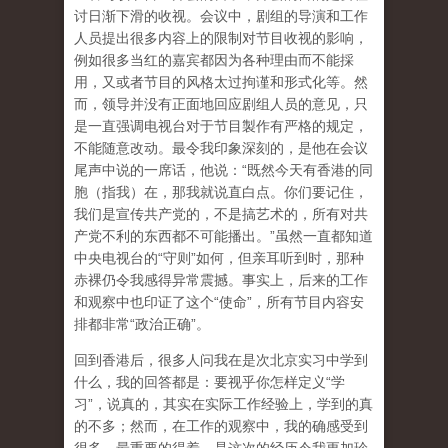
讨日渐下滑的收视。会议中，剧组的导演和工作
人员提出很多内容上的限制对节目收视的影响，
例如很多当红的嘉宾都因为各种理由而不能採
用，又或者节目的风格太过拘谨和形式化等。然
而，领导并没有正面地回应剧组人员的意见，只
是一直强调电视台对于节目製作有严格的规定，
不能随意改动。最令我印象深刻的，是他在会议
尾声中说的一席话，他说：“既然今天有香港的同
胞（指我）在，那我就说直白点。你们要记住，
我们是宣传共产党的，不是搞艺术的，所有对共
产党不利的东西都不可能播出。”虽然一直都知道
中央电视台的“守则”如何，但亲耳听到时，那种
赤裸仍令我感得异常震撼。事实上，后来的工作
和观察中也印证了这个“使命”，所有节目内容安
排都非常“政治正确”。
回到香港后，很多人问我在是次北京实习中学到
什么，我的回答都是：要视乎你怎样定义“学
习”，说真的，其实在实际工作经验上，学到的真
的不多；然而，在工作的观察中，我的确感受到