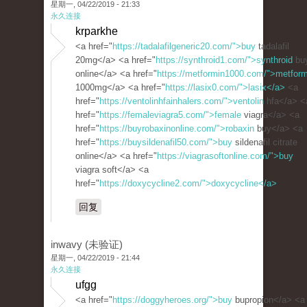
星期一, 04/22/2019 - 21:33
永久连接
krparkhe
<a href="
https://tadalafilgeneric20.com/">buy
tadalafil
20mg</a> <a href="
https://synthroid1.com/">synthroid
bu
online</a> <a href="
https://metformin1000.com/">metform
1000mg</a> <a href="
https://lasix0.com/">lasix</a>
<a
href="
https://ventolinhfainhalers.com/">ventolin
hfa</a> <
href="
https://femaleviagra5.com/">female
viagra</a> <a
href="
https://buyrobaxinonline.com/">robaxin
buy</a> <a
href="
https://buysildenafil50.com/">buy
sildenafil citrate
online</a> <a href="
https://viagrasoftonline.com/">buy
viagra soft</a> <a
href="
https://doxycycline2.com/">doxycycline</a>
回复
inwavy (未验证)
星期一, 04/22/2019 - 21:44
永久连接
ufgg
<a href="
https://doggyheroes.org/">buy
bupropion</a> <a