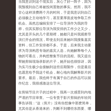
当我意识到这个现实后，灰心了好一阵子，因为
我预视到自己将被投闲置散的事实。然而，我不
甘心这样浪费两个月的时间，于是我意识到自己
必须极之主动地学习，甚至要厚面皮地争取工作
机会。虽然总编辑安排了一位导演作为我的导
师，但其实那位导演为我安排的工作少之又少，
尤其是开头的几个星期裡，她都只是叫我观察导
演们开会的情况，即使去到后来她叫我搜集嘉宾
资料，但工作安排都不多。于是，后来我主动要
求为导演构思专场的嘉宾人选，向她解释每个人
物的可看点，并构想整集节目的流程。我又提出
帮她剪辑现场录影的片子，她开始也很惊讶，因
为实习生极少会接触到这些后期製作，但是最后
也愿意给予我这个机会，耐心地向我解释影片的
要求。最后，我也终于有属于自己的作品可以留
作纪念，我很感激这位导演。
在剪辑节目片子的过程中，我再一次感受到内地
严谨的节目审查。一位专责于影片剪辑的年轻同
事告诉我：“这（剪片）没有你想像中那麽简单，
尤其你是从香港来的，判断不到哪些东西要、哪