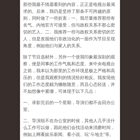
那些我最不情愿看到的内容，正正是电视台最渴
求的。后来，我仍是坚持了那条不可跨越的原
则，同时做了一些折衷：一、我尽量推荐那些有
名气、内地官方可接受，但与政权关系不那么密
切的艺人。二、我推荐一些与政权关系密切的艺
人，但是发掘他们非政治化的一面作为节目呈现
角度，例如他们与家人的关系。
除了节目选材外，另外一个使我印象最深刻的观
察，便是同事的工作气氛和态度。来中央电视台
之前，我本以为那里的工作环境是极之严格和高
压的，但是我观察到的情况恰好相反。我发现他
们的工作态度颇为懒散随意，而且心态轻送，并
不如想像中紧绷，可体现于以下几点：
一、录影完后的一个星期，导演们都不会回办公
室。
二、导演组不在办公室的时侯，其他人几乎没什
么工作可以做，因此他们会找活动来消磨时间，
例如上网看娱乐新闻、看小说、玩“斗地主”等。