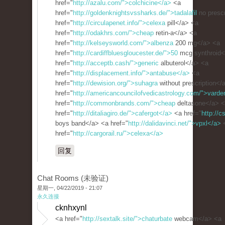
href="
http://azalu.com/">colchicine</a>
<a
href="
http://goldenknightsvssharks.de/">tadalafil
no prescr
href="
http://circulapenet.info/">celexa
pill</a> <a
href="
http://odakhrs.com/">cheap
retin-a</a> <a
href="
http://kelseysworld.com/">albenza
200 mg</a> <a
href="
http://cardiffbluesgloucester.de/">50
mcg synthroid<
href="
http://acceptb.cash/">generic
albuterol</a> <a
href="
http://displacement.info/">antabuse</a>
<a
href="
http://dewision.org/">suhagra
without prescription</
href="
http://americancouncilofvedicastrology.com/">varde
href="
http://commonbrands.com/">cheap
deltasone</a> 
href="
http://ditaliagiro.de/">cafergot</a>
<a href="
http://c
boys band</a> <a href="
http://dalidavinci.net/">vpxl</a>
href="
http://cargorail.ru/">celexa</a>
回复
Chat Rooms (未验证)
星期一, 04/22/2019 - 21:07
永久连接
cknhxynl
<a href="
http://sextalk.site/">chaturbate
webcam</a> <a