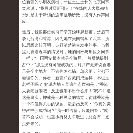
位新彊的小朋友演出，一位土生土长的北京同事
突然说：“我最讨厌新彊人！”在场的人大概都猜
想到是由于新彊的连串骚动所致，没有人作声回
应。
然后，我跟那位实习同学开始聊起新彊，然后再
谈到台湾和香港。因为她在美国留学了六年，所
以思想比较开明，亦颇清楚港台发生的事。当我
提到香港近年的情况时，她的回应与那位女同事
一样：“一国两制根本就是个骗局。”然后她提到
占中：“那是没有可能成功的，对共产党来说香港
只是个小地方，不管你怎么搞、怎么闹，它都不
会理你的。你看，新彊和西藏闹成这样，不也是
老样子吗？”她说内地人普遍的态度都是：“香港
人要闹就闹吧，反正也闹不出什么来！”我不知道
这是事实，抑或是一种民众的错觉，彷彿香港是
一个不值得关心的课题。最后她反问：“你真的觉
得占中会成功吗？”我一时语塞，只能回答：“就
算不会成功，也至少有努力争取过，总会有一点
点效果的。”