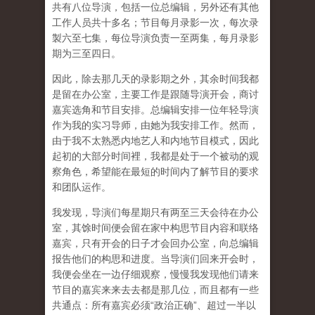
共有八位导演，包括一位总编辑，另外还有其他
工作人员共十多名；节目每月录影一次，每次录
製六至七集，每位导演负责一至两集，每月录影
期为三至四日。
因此，除去那几天的录影期之外，其余时间我都
是留在办公室，主要工作是跟随导演开会，商讨
嘉宾选角和节目安排。总编辑安排一位年轻导演
作为我的实习导师，由她为我安排工作。然而，
由于我不太熟悉内地艺人和内地节目模式，因此
起初的大部分时间裡，我都是处于一个被动的观
察角色，希望能在最短的时间内了解节目的要求
和团队运作。
我发现，导演们每星期只有两至三天会待在办公
室，其馀时间便会留在家中构思节目内容和联络
嘉宾，只有开会的日子才会回办公室，向总编辑
报告他们的构思和进度。当导演们回来开会时，
我便会坐在一边仔细观察，慢慢我发现他们请来
节目的嘉宾来来去去都是那几位，而且都有一些
共通点：所有嘉宾必须“政治正确”、超过一半以