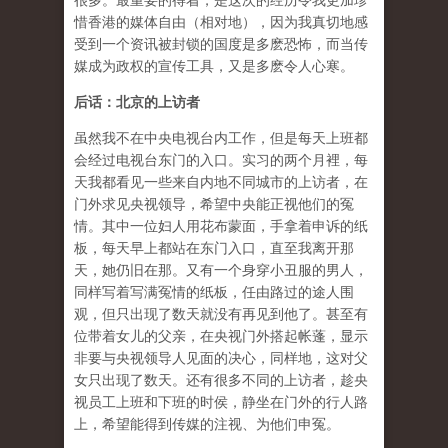
很多。最重要的得着，是这次的经历令我更加珍
惜香港的媒体自由（相对地），因为我真切地感
受到一个资讯被封锁的国度是多麽恐怖，而当传
媒成为政权的宣传工具，又是多麽令人心寒。
后话：北京的上访者
虽然我不在中央电视台内工作，但是每天上班都
会经过电视台东门的入口。实习的两个月裡，每
天我都看见一些来自内地不同城市的上访者，在
门外求见央视领导，希望中央能正视他们的冤
情。其中一位妇人用花布蒙面，手拿着申诉的纸
板，每天早上都站在东门入口，直至我离开那
天，她仍旧在那。又有一个身穿小丑服的男人，
同样写着写满冤情的纸板，任由路过的途人围
观，但只出现了数天就没有再见到他了。甚至有
位带着女儿的父亲，在央视门外搭起帐蓬，显示
非要与央视领导人见面的决心，同样地，这对父
女只出现了数天。还有很多不同的上访者，趁央
视员工上班和下班的时侯，静坐在门外的行人路
上，希望能得到传媒的注视、为他们申冤。