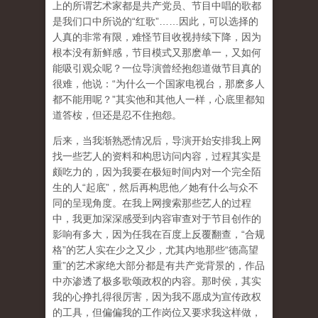
上的所谓艺术家都是共产党员、节目中唱的歌都
是我们口中所说的“红歌”……因此，可以选择的
人真的非常有限，难怪节目收视持续下降，因为
根本没有新鲜感，节目模式又那麽单一，又如何
能吸引观众呢？一位导演曾经抱怨道做节目真的
很难，他说：“为什么一个国家电视台，那麽多人
都不能用呢？”其实他和其他人一样，心底里都知
道答桉，但还是忍不住抱怨。
后来，当我渐熟悉情况后，导演开始安排我上网
找一些艺人的资料和构思访问内容，过程其实是
颇吃力的，因为我要在极短时间内对一个完全陌
生的人“起底”，然后再构思他／她有什么与众不
同的呈现角度。在我上网搜索那些艺人的过程
中，我更加深深感受到内容审查对于节目创作的
影响有多大，因为任我在百度上反覆翻查，“合规
格”的艺人实在少之又少，尤其内地那些“德高望
重”的艺术家绝大部分都是有共产党背景的，作品
中亦渗透了极多歌颂政权的内容。那时侯，其实
我的心挣扎得很厉害，因为我不愿成为宣传政权
的工具，但偏偏我的工作岗位又要求我这样做，