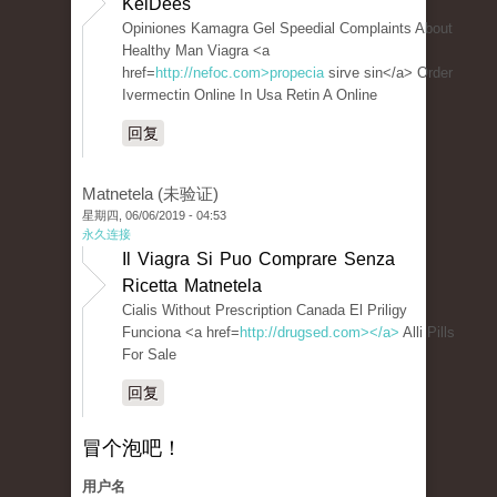
KelDees
Opiniones Kamagra Gel Speedial Complaints About
Healthy Man Viagra <a
href=
http://nefoc.com>propecia
sirve sin</a> Order
Ivermectin Online In Usa Retin A Online
回复
Matnetela (未验证)
星期四, 06/06/2019 - 04:53
永久连接
Il Viagra Si Puo Comprare Senza
Ricetta Matnetela
Cialis Without Prescription Canada El Priligy
Funciona <a href=
http://drugsed.com></a>
Alli Pills
For Sale
回复
冒个泡吧！
用户名