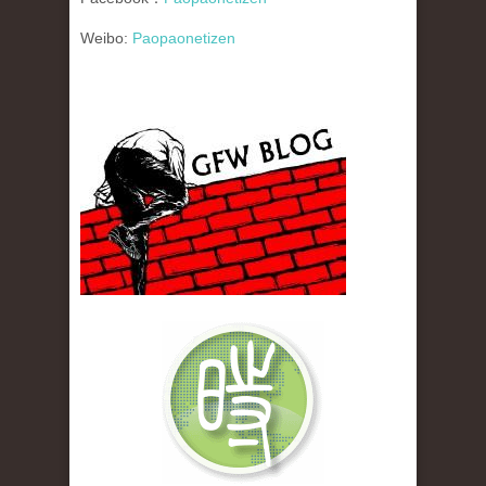
Weibo:
Paopaonetizen
gfw_blog_small.jpg