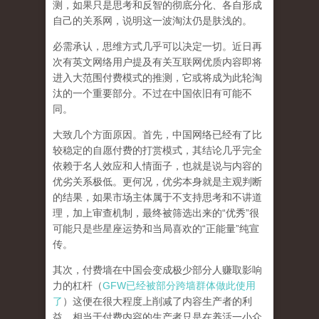
测，如果只是思考和反智的彻底分化、各自形成
自己的关系网，说明这一波淘汰仍是肤浅的。
必需承认，思维方式几乎可以决定一切。近日再
次有英文网络用户提及有关互联网优质内容即将
进入大范围付费模式的推测，它或将成为此轮淘
汰的一个重要部分。不过在中国依旧有可能不
同。
大致几个方面原因。首先，中国网络已经有了比
较稳定的自愿付费的打赏模式，其结论几乎完全
依赖于名人效应和人情面子，也就是说与内容的
优劣关系极低。更何况，优劣本身就是主观判断
的结果，如果市场主体属于不支持思考和不讲道
理，加上审查机制，最终被筛选出来的“优秀”很
可能只是些星座运势和当局喜欢的“正能量”纯宣
传。
其次，付费墙在中国会变成极少部分人赚取影响
力的杠杆（
GFW已经被部分跨墙群体做此使用
了
）这便在很大程度上削减了内容生产者的利
益，相当于付费内容的生产者只是在养活一小众