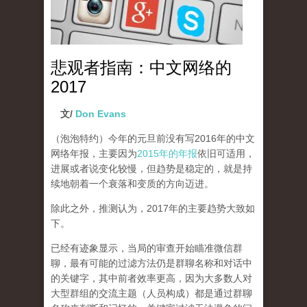
悲观者指南：中文网络的
2017
文/
Don Evans
（泡泡特约）
今年的元旦前没有写2016年的中文
网络年报，主要因为
2015年的年报
依旧可适用，
进展或者说变化较慢，但趋势是稳定的，就是持
续地朝着一个衰落和变质的方向迈进。
除此之外，推测认为，2017年的主要趋势大致如
下。
已经有迹象显示，当局的审查开始瞄准微信群
聊，最有可能的过滤方法仍是群聊名称和对话中
的关键字，其中前者效率更高，因为大多数人对
大型群组的交流主题（人员构成）都是通过群聊