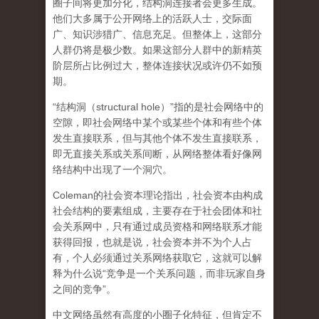
圈子间将更加分化，结构洞连接者会更多生成。
他们大多属于公开网络上的活跃人士，交际面
广、知识涉猎广、信息充足。但整体上，这部分
人群仍将是极少数。如果这部分人群中的新精英
阶层所占比例过大，整体连接状况或许仍不如预
期。
“结构洞（structural hole）”指的是社会网络中的
空隙，即社会网络中某个或某些个体和有些个体
发生直接联系，但与其他个体不发生直接联系，
即无直接关系或关系间断，从网络整体看好像网
络结构中出现了一个洞穴。
Coleman的社会资本理论指出，社会资本由构成
社会结构的要素组成，主要存在于社会团体和社
会关系网中，只有通过成员资格和网络联系才能
获得回报，也就是说，社会资本并不为个人占
有，个人必须通过关系网络获取它，这就可以解
释为什么说“竞争是一个关系问题，而非玩家自身
之间的竞争”。
中文网络虽然有高度的小圈子化特征，但肯定不