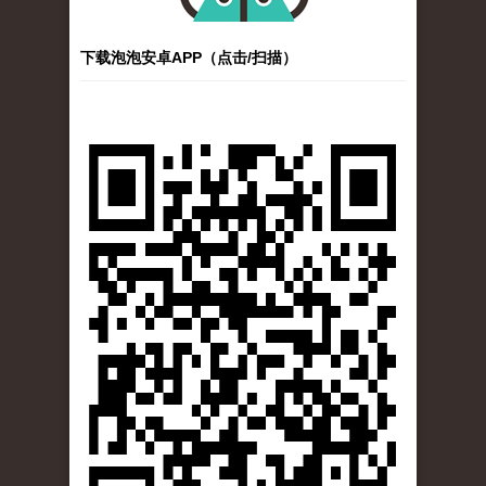
下载泡泡安卓APP（点击/扫描）