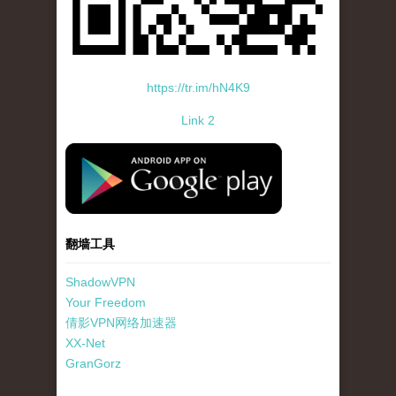
https://tr.im/hN4K9
Link 2
standard-icon-googleplay-app-store.png
翻墙工具
ShadowVPN
Your Freedom
倩影VPN网络加速器
XX-Net
GranGorz