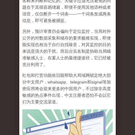
名称来判断和记忆的。关键字过滤无法避免的问
题在于其很容易绕避，即便不使用其他语种或者
谐音，仅仅断开一个词条——一个词条发成两条
信息，即可避免被捕捉。
另外，预计审查仍会偏向于定位监控，当局对外
公开的对数据采集和储存的要求极难实现，即便
能实现也相当于自行自找噪音，对其监控的目的
来说是强大的干扰。而后台实名制是协助当局瞄
准敏感人士、在案人士的最便捷途径，它已经被
充分利用了。
红包和打赏功能依旧能帮助大局域网锁定绝大部
分中文用户，whatsapp、telegram和signal等加
密应用将会迎来更多的中国用户，不过除非高度
敏感的热点事件出现，中文注册者恐怕不会以它
们为主要交流渠道。