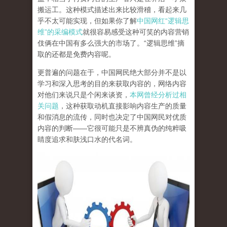
搬运工。这种模式描述出来比较滑稽，看起来几
乎不太可能实现，但如果你了解
中国网红“逻辑思
维”的采编模式
就很容易感受这种可笑的内容营销
伎俩在中国有多么强大的市场了。“逻辑思维”摘
取的还都是免费内容呢。
更普遍的问题在于，中国网民绝大部分并不是以
学习和深入思考的目的来获取内容的，网络内容
对他们来说只是个闲来谈资，
本网曾经分析过相
关问题
，这种获取动机直接影响内容生产的质量
和假消息的流传，同时也决定了中国网民对优质
内容的判断——它很可能只是不辨真伪的纯粹吸
睛度追求和肤浅口水的代名词。