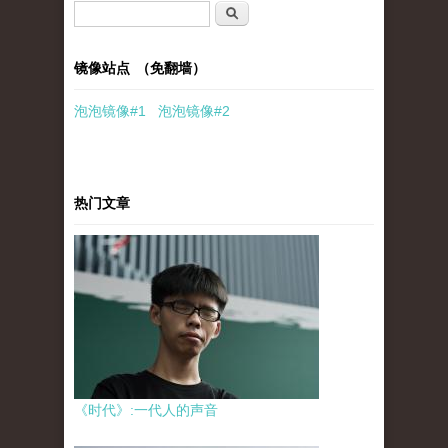
搜索表单
搜索
镜像站点 （免翻墙）
泡泡
镜像
#1
泡泡
镜像#2
热门文章
《时代》:一代人的声音