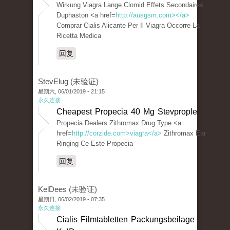
Wirkung Viagra Lange Clomid Effets Secondaires
Duphaston <a href=
http://ausgsm.com></a>
Comprar Cialis Alicante Per Il Viagra Occorre La
Ricetta Medica
回复
StevElug (未验证)
星期六, 06/01/2019 - 21:15
永久连接
Cheapest Propecia 40 Mg Stevprople
Propecia Dealers Zithromax Drug Type <a
href=
http://corzide.com>viagra</a>
Zithromax Ear
Ringing Ce Este Propecia
回复
KelDees (未验证)
星期日, 06/02/2019 - 07:35
永久连接
Cialis Filmtabletten Packungsbeilage