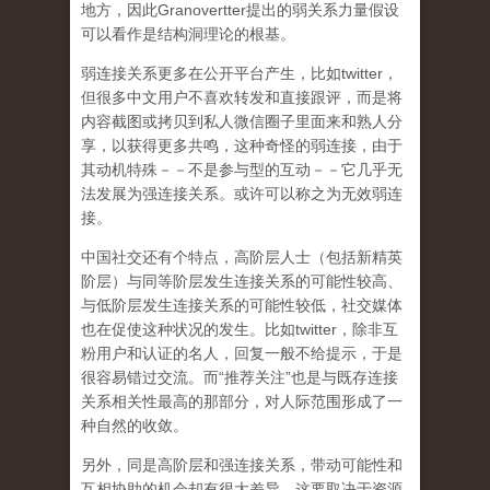
地方，因此Granovertter提出的弱关系力量假设
可以看作是结构洞理论的根基。
弱连接关系更多在公开平台产生，比如twitter，
但很多中文用户不喜欢转发和直接跟评，而是将
内容截图或拷贝到私人微信圈子里面来和熟人分
享，以获得更多共鸣，这种奇怪的弱连接，由于
其动机特殊－－不是参与型的互动－－它几乎无
法发展为强连接关系。或许可以称之为无效弱连
接。
中国社交还有个特点，高阶层人士（包括新精英
阶层）与同等阶层发生连接关系的可能性较高、
与低阶层发生连接关系的可能性较低，社交媒体
也在促使这种状况的发生。比如twitter，除非互
粉用户和认证的名人，回复一般不给提示，于是
很容易错过交流。而“推荐关注”也是与既存连接
关系相关性最高的那部分，对人际范围形成了一
种自然的收敛。
另外，同是高阶层和强连接关系，带动可能性和
互相协助的机会却有很大差异，这要取决于资源