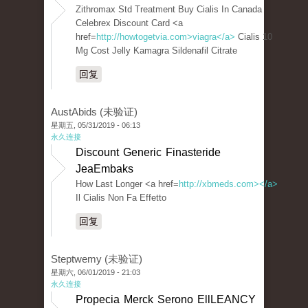
Zithromax Std Treatment Buy Cialis In Canada
Celebrex Discount Card <a
href=
http://howtogetvia.com>viagra</a>
Cialis 10
Mg Cost Jelly Kamagra Sildenafil Citrate
回复
AustAbids (未验证)
星期五, 05/31/2019 - 06:13
永久连接
Discount Generic Finasteride
JeaEmbaks
How Last Longer <a href=
http://xbmeds.com></a>
Il Cialis Non Fa Effetto
回复
Steptwemy (未验证)
星期六, 06/01/2019 - 21:03
永久连接
Propecia Merck Serono EllLEANCY