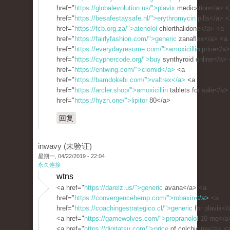
href="
https://globalevolution.us/">plavix
medication</a> <
href="
https://besafestaysafe.nl/">erythromycin
pills</a> <
href="
https://fcb.org.za/">atenolol
chlorthalidone</a> <a
href="
https://fairlyfashion.com/">generic
zanaflex</a> <a
href="
https://everydayresume.com/">amoxicillin
price</a>
href="
https://cyphercode.org/">buy
synthyroid online</a>
href="
https://entwing.com/">clomid</a>
<a
href="
https://bamdokebi.com/">valtrex</a>
<a
href="
https://arcler.shop/">amoxicillin
tablets for sale</a>
href="
https://hyzn.one/">lipitor
80</a>
回复
inwavy (未验证)
星期一, 04/22/2019 - 22:04
永久连接
wtns
<a href="
https://darelz.us/">generic
avana</a> <a
href="
https://convergencehemp.com/">robaxin</a>
<a
href="
https://coachingestrategico.cl/">generic
for plavix</
<a href="
https://gamewolves.com/">propranolol
10 mg</a
<a href="
https://digitatsu.com/">price
of colchicine</a> <