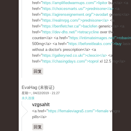
href="
https://amplifiedwarmups.com/">lipitor
buy</a> <a
href="
https://choicesmarts.us/">prednisone</a>
<a
href="
https://agirenseignement.org/">avodart
generic</a>
href="
https://realmrpg.com/">prednisone</a>
<a
href="
https://benfletcher.ca/">baclofen
generic</a> <a
href="
https://dev-dhs.net/">tetracycline
over the
counter</a> <a href="
https://intimateimages.net/">robaxin
500mg</a> <a href="
https://beforeitleaks.com/">buy
lasix
without a doctor's prescription</a> <a
href="
https://galleryned.co.uk/">cleocin</a>
<a
href="
https://chasingdays.com/">toprol
xl 12.5 mg</a>
回复
EvaHag (未验证)
星期一, 04/22/2019 - 21:27
永久连接
vzgsahlt
<a href="
https://femaleviagra5.com/">female
viagra
pills</a>
回复