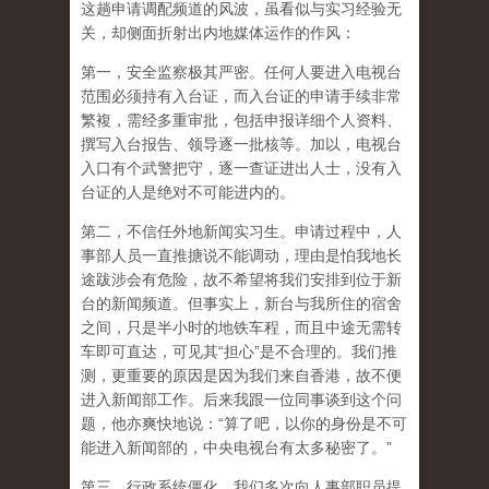
这趟申请调配频道的风波，虽看似与实习经验无
关，却侧面折射出内地媒体运作的作风：
第一，安全监察极其严密。任何人要进入电视台
范围必须持有入台证，而入台证的申请手续非常
繁複，需经多重审批，包括申报详细个人资料、
撰写入台报告、领导逐一批核等。加以，电视台
入口有个武警把守，逐一查证进出人士，没有入
台证的人是绝对不可能进内的。
第二，不信任外地新闻实习生。申请过程中，人
事部人员一直推搪说不能调动，理由是怕我地长
途跋涉会有危险，故不希望将我们安排到位于新
台的新闻频道。但事实上，新台与我所住的宿舍
之间，只是半小时的地铁车程，而且中途无需转
车即可直达，可见其“担心”是不合理的。我们推
测，更重要的原因是因为我们来自香港，故不便
进入新闻部工作。后来我跟一位同事谈到这个问
题，他亦爽快地说：“算了吧，以你的身份是不可
能进入新闻部的，中央电视台有太多秘密了。”
第三，行政系统僵化。我们多次向人事部职员提