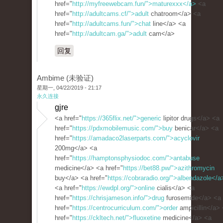
href="
http://myfreewebcam.fun/">maturexxx</a>
<a
href="
http://adultcams.cf/">adult
chatroom</a> <a
href="
http://adultcams.fun/">chat
line</a> <a
href="
http://adultcam.ga/">adult
cam</a>
回复
Ambime (未验证)
星期一, 04/22/2019 - 21:17
永久连接
gjre
<a href="
https://365flix.net/">generic
lipitor drugs</a> <a
href="
https://pdxmobilemusic.com/">buy
benicar</a> <a
href="
https://amadaco2laserparts.com/">acyclovir
200mg</a> <a
href="
https://hamptonsphysiodoc.com/">antabuse
medicine</a> <a href="
https://bet88.pw/">azithromycin
buy</a> <a href="
https://cobraradio.org/">albendazole</a
<a href="
https://ewdpl.org/">online
cialis</a> <a
href="
https://chrisjameson.info/">drug
furosemide</a> <a
href="
https://centrocurriculum.com/">order
ampicillin</a>
href="
https://ckltech.net/">fluoxetine
medicine</a> <a