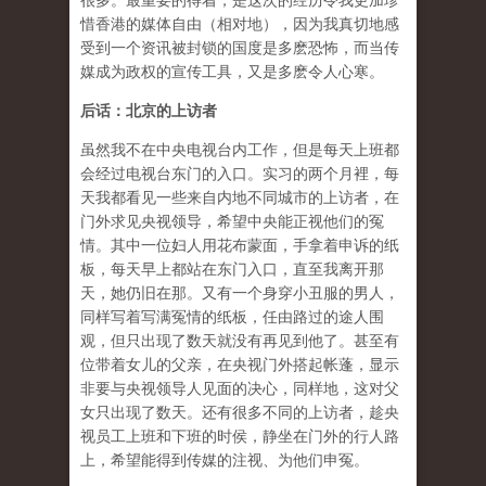
很多。最重要的得着，是这次的经历令我更加珍
惜香港的媒体自由（相对地），因为我真切地感
受到一个资讯被封锁的国度是多麽恐怖，而当传
媒成为政权的宣传工具，又是多麽令人心寒。
后话：北京的上访者
虽然我不在中央电视台内工作，但是每天上班都
会经过电视台东门的入口。实习的两个月裡，每
天我都看见一些来自内地不同城市的上访者，在
门外求见央视领导，希望中央能正视他们的冤
情。其中一位妇人用花布蒙面，手拿着申诉的纸
板，每天早上都站在东门入口，直至我离开那
天，她仍旧在那。又有一个身穿小丑服的男人，
同样写着写满冤情的纸板，任由路过的途人围
观，但只出现了数天就没有再见到他了。甚至有
位带着女儿的父亲，在央视门外搭起帐蓬，显示
非要与央视领导人见面的决心，同样地，这对父
女只出现了数天。还有很多不同的上访者，趁央
视员工上班和下班的时侯，静坐在门外的行人路
上，希望能得到传媒的注视、为他们申冤。