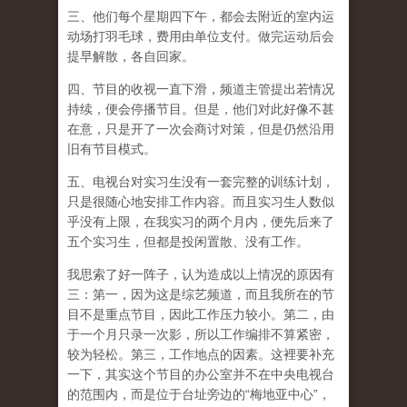
三、他们每个星期四下午，都会去附近的室内运
动场打羽毛球，费用由单位支付。做完运动后会
提早解散，各自回家。
四、节目的收视一直下滑，频道主管提出若情况
持续，便会停播节目。但是，他们对此好像不甚
在意，只是开了一次会商讨对策，但是仍然沿用
旧有节目模式。
五、电视台对实习生没有一套完整的训练计划，
只是很随心地安排工作内容。而且实习生人数似
乎没有上限，在我实习的两个月内，便先后来了
五个实习生，但都是投闲置散、没有工作。
我思索了好一阵子，认为造成以上情况的原因有
三：第一，因为这是综艺频道，而且我所在的节
目不是重点节目，因此工作压力较小。第二，由
于一个月只录一次影，所以工作编排不算紧密，
较为轻松。第三，工作地点的因素。这裡要补充
一下，其实这个节目的办公室并不在中央电视台
的范围内，而是位于台址旁边的“梅地亚中心”，