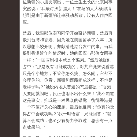
位新彊的小朋友演出，一位土生土长的北京同事
突然说：“我最讨厌新彊人！”在场的人大概都猜
想到是由于新彊的连串骚动所致，没有人作声回
应。
然后，我跟那位实习同学开始聊起新彊，然后再
谈到台湾和香港。因为她在美国留学了六年，所
以思想比较开明，亦颇清楚港台发生的事。当我
提到香港近年的情况时，她的回应与那位女同事
一样：“一国两制根本就是个骗局。”然后她提到
占中：“那是没有可能成功的，对共产党来说香港
只是个小地方，不管你怎么搞、怎么闹，它都不
会理你的。你看，新彊和西藏闹成这样，不也是
老样子吗？”她说内地人普遍的态度都是：“香港
人要闹就闹吧，反正也闹不出什么来！”我不知道
这是事实，抑或是一种民众的错觉，彷彿香港是
一个不值得关心的课题。最后她反问：“你真的觉
得占中会成功吗？”我一时语塞，只能回答：“就
算不会成功，也至少有努力争取过，总会有一点
点效果的。”