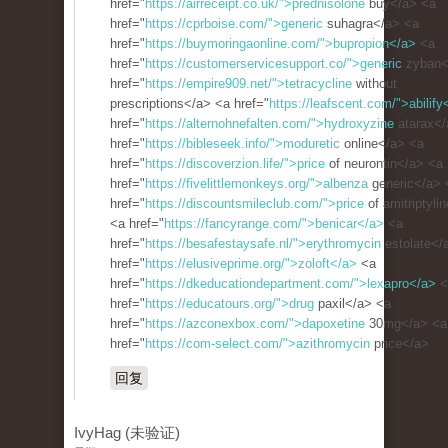
href="
https://airreceipt.co.uk/">prednisolone
buy</a> <a
href="
https://cprboise.com/">generic
suhagra</a> <a
href="
https://buymoringaonline.com/">bupropion</a>
<a
href="
https://customerservicesupport.co/">generic
zyban<
href="
https://empire909.net/">tetracycline
without
prescriptions</a> <a href="
https://leafscent.com/">abilify
href="
https://alternohnefalten.com/">hydroxyzine
atarax</
href="
https://bibleseek.info/">moduretic
online</a> <a
href="
https://discoverzion.life/">price
of neurontin</a> <a
href="
https://fivelittlemonkeys.org/">albenza
generic</a> 
href="
https://discountsmileclub.com/">price
of amitriptyli
<a href="
https://fancyrange.com/">benicar</a>
<a
href="
https://besafestaysafe.nl/">erythromycin
estolate</
href="
https://elusiveprime.org/">zoloft</a>
<a
href="
https://dkeducationdepartment.com/">lexapro</a>
<
href="
https://educatours.org/">drug
paxil</a> <a
href="
https://azconexbox.com/">dapoxetine
30mg</a> <a
href="
https://com-select.com/">azithromycin
price</a>
回复
IvyHag (未验证)