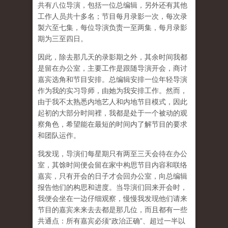
共有八位导演，包括一位总编辑，另外还有其他
工作人员共十多名；节目每月录影一次，每次录
製六至七集，每位导演负责一至两集，每月录影
期为三至四日。
因此，除去那几天的录影期之外，其余时间我都
是留在办公室，主要工作是跟随导演开会，商讨
嘉宾选角和节目安排。总编辑安排一位年轻导演
作为我的实习导师，由她为我安排工作。然而，
由于我不太熟悉内地艺人和内地节目模式，因此
起初的大部分时间裡，我都是处于一个被动的观
察角色，希望能在最短的时间内了解节目的要求
和团队运作。
我发现，导演们每星期只有两至三天会待在办公
室，其馀时间便会留在家中构思节目内容和联络
嘉宾，只有开会的日子才会回办公室，向总编辑
报告他们的构思和进度。当导演们回来开会时，
我便会坐在一边仔细观察，慢慢我发现他们请来
节目的嘉宾来来去去都是那几位，而且都有一些
共通点：所有嘉宾必须“政治正确”、超过一半以