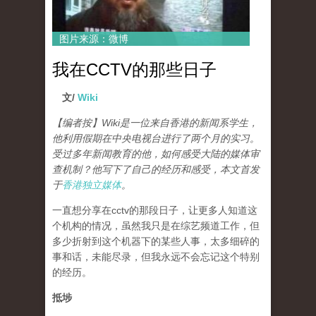
图片来源：微博
我在CCTV的那些日子
文/
Wiki
【编者按】Wiki是一位来自香港的新闻系学生，
他利用假期在中央电视台进行了两个月的实习。
受过多年新闻教育的他，如何感受大陆的媒体审
查机制？他写下了自己的经历和感受，本文首发
于
香港独立媒体
。
一直想分享在cctv的那段日子，让更多人知道这
个机构的情况，虽然我只是在综艺频道工作，但
多少折射到这个机器下的某些人事，太多细碎的
事和话，未能尽录，但我永远不会忘记这个特别
的经历。
抵埗