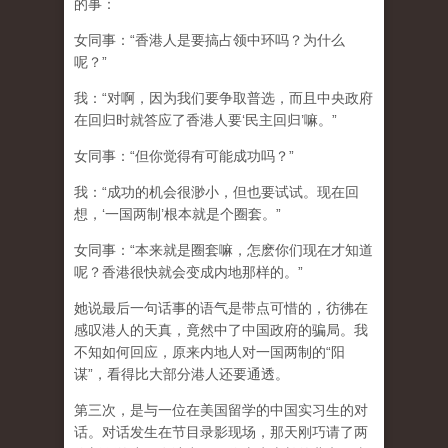
的事：
女同事：“香港人是要搞占领中环吗？为什么
呢？”
我：“对啊，因为我们要争取普选，而且中央政府
在回归时就答应了香港人要‘民主回归’嘛。”
女同事：“但你觉得有可能成功吗？”
我：“成功的机会很渺小，但也要试试。现在回
想，‘一国两制’根本就是个圈套。”
女同事：“本来就是圈套嘛，怎麽你们现在才知道
呢？香港很快就会变成内地那样的。”
她说最后一句话事的语气是带点可惜的，彷彿在
感叹港人的天真，竟然中了中国政府的骗局。我
不知如何回应，原来内地人对一国两制的“阳
谋”，看得比大部分港人还要通透。
第三次，是与一位在美国留学的中国实习生的对
话。对话发生在节目录影现场，那天刚巧请了两