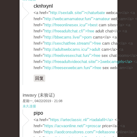
cknhxynl
<a href="
http://sextalk.site/">chaturbate
webcam</a> <a
href="
http://webcamamateur.fun/">amateur
webcam</a> 
href="
http://freeonlinesex.icu/">best
cam sites</a> <a
href="
http://freeadultchat.cf/">free
adult chat</a> <a
href="
http://bbwcams.live/">porn
cams</a> <a
href="
http://sexchatfree.stream/">free
cam chat</a> <a
href="
http://adultwebcams.icu/">adult
cam</a> <a
href="
http://freelivesexchat.fun/">free
sex chat rooms</a>
href="
http://freeadultvideochat.site/">1webcamgirls</a>
<
href="
http://freesexwebcam.fun/">free
sex webcam</a>
回复
inwavy (未验证)
星期一, 04/22/2019 - 21:08
永久连接
pipo
<a href="
https://arteclassic.nl/">tadalafil</a>
<a
href="
https://acvaonline.net/">proscar
price</a> <a
href="
https://aodconsultores.com/">deltasone
online</a> 