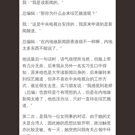
我：“我是读新闻的。”
总编辑：“那你为什么会来综艺频道呢？”
我：“这是中央电视台安排的，我原来申请的是新
闻频道。”
总编辑：“在内地做新闻跟香港很不一样啊，内地
太多东西不能说了。”
他说最后一句话时，语气很理所当然，但脸上带
有几分无奈。后来我从另外一名实习生口中得
知，原来他也是大学读新闻出身的，后来辗转来
到综艺频道，但并不喜欢中央电视台的工作方
式，最近萌生去意。实习朋友说：“我感觉到老师
（总编）也曾经是个有理想的人，但是在内地做
新闻太难了，他也没办法，只好一直待在综艺频
道。”
第二次，是我与一位女同事的对话。由于她的丈
夫是台湾人，因此她的思想比较开明，政治触觉
亦比较灵敏。有一天，她突然问我有关占领中环