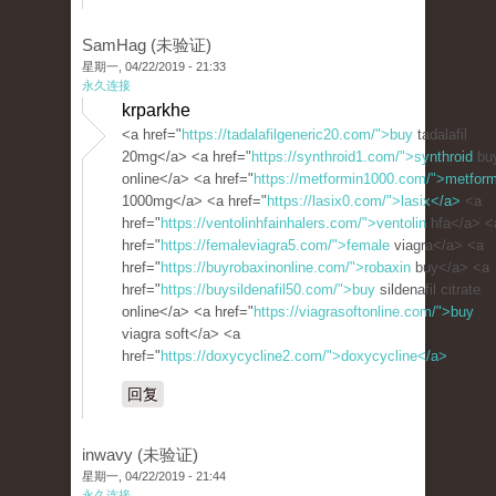
SamHag (未验证)
星期一, 04/22/2019 - 21:33
永久连接
krparkhe
<a href="
https://tadalafilgeneric20.com/">buy
tadalafil
20mg</a> <a href="
https://synthroid1.com/">synthroid
bu
online</a> <a href="
https://metformin1000.com/">metform
1000mg</a> <a href="
https://lasix0.com/">lasix</a>
<a
href="
https://ventolinhfainhalers.com/">ventolin
hfa</a> <
href="
https://femaleviagra5.com/">female
viagra</a> <a
href="
https://buyrobaxinonline.com/">robaxin
buy</a> <a
href="
https://buysildenafil50.com/">buy
sildenafil citrate
online</a> <a href="
https://viagrasoftonline.com/">buy
viagra soft</a> <a
href="
https://doxycycline2.com/">doxycycline</a>
回复
inwavy (未验证)
星期一, 04/22/2019 - 21:44
永久连接