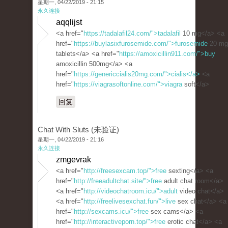
星期一, 04/22/2019 - 21:15
永久连接
aqqlijst
<a href="
https://tadalafil24.com/">tadalafil
10 mg</a> <a
href="
https://buylasixfurosemide.com/">furosemide
20 mg
tablets</a> <a href="
https://amoxicillin911.com/">buy
amoxicillin 500mg</a> <a
href="
https://genericcialis20mg.com/">cialis</a>
<a
href="
https://viagrasoftonline.com/">viagra
soft</a>
回复
Chat With Sluts (未验证)
星期一, 04/22/2019 - 21:16
永久连接
zmgevrak
<a href="
http://freesexcam.top/">free
sexting</a> <a
href="
http://freeadultchat.site/">free
adult chat room</a>
<a href="
http://videochatroom.icu/">adult
video chat</a>
<a href="
http://freelivesexchat.fun/">live
sex chat</a> <a
href="
http://sexcams.icu/">free
sex cams</a> <a
href="
http://interactiveporn.top/">free
erotic chat</a> <a