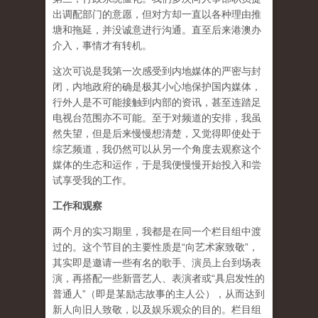
出调配部门的意愿，但对方却一直以各种理由推
塘和拖延，并没诚意进行沟通。直至后来港澳办
介入，事情才有转机。
这次可说是我第一次感受到内地媒体的严密与封
闭，内地政府的确是极其小心地保护国内媒体，
行外人是不可能接触到内部的资讯，甚至连踏足
电视台范围亦不可能。至于对频道的安排，我虽
然失望，但是后来慢慢想清楚，又觉得即使处于
综艺频道，我仍然可以从另一个角度去观察这个
媒体的生态和运作，于是我便慢慢开始投入和尝
试享受我的工作。
工作和观察
两个月的实习期里，我都是在同一个栏目组中渡
过的。这个节目的主要性质是“向艺术家致敬”，
其实即是邀请一些有名的歌手、演员上台到场表
演，再搭配一些新晋艺人、表演者或“具启发性的
普通人”（即是某励志故事的主人公），从而达到
新人向旧人致敬，以及娱乐观众的目的。栏目组