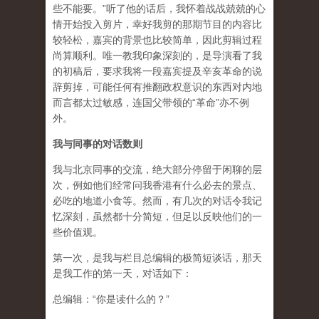
些不能要。”听了他的话后，我怀着战战兢兢的心
情开始投入剪片，幸好我剪的那期节目的内容比
较轻松，嘉宾的背景也比较简单，因此剪辑过程
尚算顺利。唯一教我印象深刻的，是导演看了我
的初稿后，要求我将一段嘉宾提及辛亥革命的说
辞剪掉，可能任何有推翻政权意识的东西对内地
而言都太过敏感，连国父带领的“革命”亦不例
外。
我与同事的对话数则
我与北京同事的交流，绝大部分停留于闲聊的层
次，例如他们经常问我香港有什么必去的景点、
必吃的地道小食等。然而，有几次的对话令我记
忆深刻，虽然都十分简短，但足以反映他们的一
些价值观。
第一次，是我与栏目总编辑的极简短谈话，那天
是我工作的第一天，对话如下：
总编辑：“你是读什么的？”