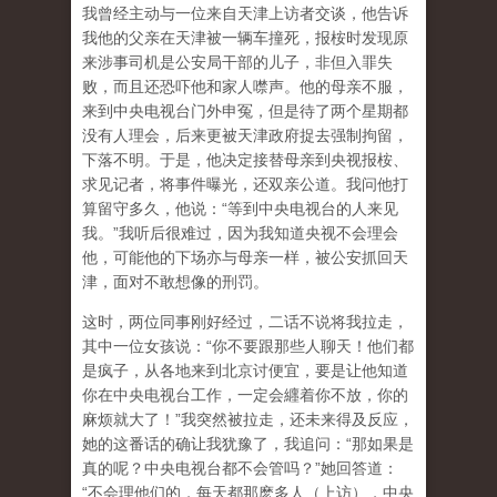
我曾经主动与一位来自天津上访者交谈，他告诉
我他的父亲在天津被一辆车撞死，报桉时发现原
来涉事司机是公安局干部的儿子，非但入罪失
败，而且还恐吓他和家人噤声。他的母亲不服，
来到中央电视台门外申冤，但是待了两个星期都
没有人理会，后来更被天津政府捉去强制拘留，
下落不明。于是，他决定接替母亲到央视报桉、
求见记者，将事件曝光，还双亲公道。我问他打
算留守多久，他说：“等到中央电视台的人来见
我。”我听后很难过，因为我知道央视不会理会
他，可能他的下场亦与母亲一样，被公安抓回天
津，面对不敢想像的刑罚。
这时，两位同事刚好经过，二话不说将我拉走，
其中一位女孩说：“你不要跟那些人聊天！他们都
是疯子，从各地来到北京讨便宜，要是让他知道
你在中央电视台工作，一定会纒着你不放，你的
麻烦就大了！”我突然被拉走，还未来得及反应，
她的这番话的确让我犹豫了，我追问：“那如果是
真的呢？中央电视台都不会管吗？”她回答道：
“不会理他们的，每天都那麽多人（上访），中央