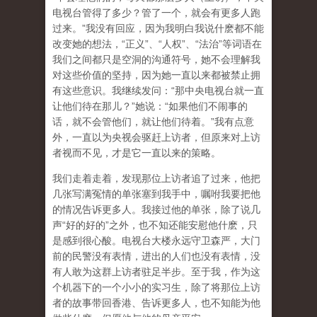
电视台管得了多少？管了一个，就会有更多人跑
过来。”我没有回应，因为我明白我说什麽都不能
改变她的想法，“正义”、“人权”、“法治”等词语在
我们之间都只是空洞的沟通符号，她不会理解我
对这些价值的坚持，因为她一直以来都被禁止拥
有这些意识。我继续发问：“那中央电视台就一直
让他们待在那儿？”她说：“如果他们不闹事的
话，就不会管他们，就让他们待着。”我有点意
外，一直以为央视会驱赶上访者，但原来对上访
者视而不见，才是它一直以来的策略。
我们走着走着，发现那位上访者追了过来，他把
几张写满冤情的单张塞到我手中，嘱咐我要把他
的情况告诉更多人。我接过他的单张，除了说几
声“好的好的”之外，也不知还能安慰他什麽，只
是感到很心酸。电视台大楼永远守卫森严，大门
前的民警没有表情，进出的人们也没有表情，没
有人敢为这群上访者驻足半步。至于我，作为这
个机器下的一个小小的实习生，除了将那位上访
者的故事带回香港、告诉更多人，也不知能为他