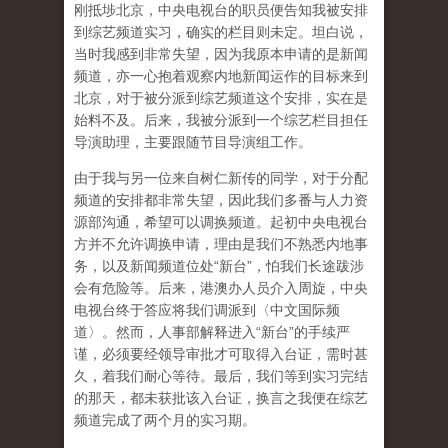
刚抵埗北京，中央电视台的职员便告知我被安排
到综艺频道实习，确实的栏目则未定。坦白说，
当时我感到非常失望，因为我原本申请的是新闻
频道，亦一心抱着观察内地新闻运作的目标来到
北京，对于被分派到综艺频道这个安排，实在是
始料不及。后来，我被分派到一个综艺栏目担任
导演助理，主要跟随节目导演组工作。
由于我与另一位来自树仁新传的同学，对于分配
频道的安排都非常失望，因此我们多番与人力资
源部沟通，希望可以调换频道。起初中央电视台
方并不允许调换申请，理由是我们不熟悉内地事
务，以及新闻频道位处“新台”，怕我们长途跋涉
会有危险等。后来，港澳办人员介入周旋，中央
电视台终于答应将我们调派到〈中文国际频
道〉。然而，人事部解释进入“新台”的手续严
谨，必须要经领导审批才可取得入台证，需时甚
久，着我们耐心等待。最后，我们等到实习完结
的那天，都未获批该入台证，换言之我便在综艺
频道完成了两个月的实习期。