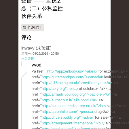
数据 —— 监视之
恶（二）公私监控
伙伴关系
冒个泡吧！
评论
inwavy (未验证)
星期一, 04/22/2019 - 20:50
永久连接
vvod
<a href="
http://appzenbody.us/">atarax
for eczema</a> <
href="
http://guitarsandgas.com/">canadian
levitra</a> <a
href="
http://e15racing.co.uk/">erythromycin</a>
<a
href="
http://aory.org/">price
of celebrex</a> <a
href="
http://armadillobulldog.org/">baclofen</a>
<a
href="
http://autoscout.ir/">lisinopril</a>
<a
href="
http://businessmediastore.co.uk/">buy
vpxl</a> <a
href="
http://aaronfelip.com/">proscar
drug</a> <a
href="
http://driversbuddy.org/">advair
for sale</a> <a
href="
http://arrangement.international/">buy
albendazole<
href="
http://goodlove.pe/">cafergot
generic</a> <a