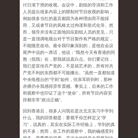
讨日渐下滑的收视。会议中，剧组的导演和工作
人员提出很多内容上的限制对节目收视的影响，
例如很多当红的嘉宾都因为各种理由而不能採
用，又或者节目的风格太过拘谨和形式化等。然
而，领导并没有正面地回应剧组人员的意见，只
是一直强调电视台对于节目製作有严格的规定，
不能随意改动。最令我印象深刻的，是他在会议
尾声中说的一席话，他说：“既然今天有香港的同
胞（指我）在，那我就说直白点。你们要记住，
我们是宣传共产党的，不是搞艺术的，所有对共
产党不利的东西都不可能播出。”虽然一直都知道
中央电视台的“守则”如何，但亲耳听到时，那种
赤裸仍令我感得异常震撼。事实上，后来的工作
和观察中也印证了这个“使命”，所有节目内容安
排都非常“政治正确”。
回到香港后，很多人问我在是次北京实习中学到
什么，我的回答都是：要视乎你怎样定义“学
习”，说真的，其实在实际工作经验上，学到的真
的不多；然而，在工作的观察中，我的确感受到