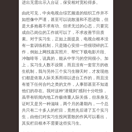
进出无需出示入台证，保安相对宽松得多。
由此可见，中央电视台综艺频道的组织工作并不
如想像中严谨，甚至可以说散漫和不思进取，但
是大多抱着不求有功、但求无过的心态，只要完
成自己岗位的工作就可以了，不求改善节目质
素。对于实习生，正如上面提及，电视台根本没
有一套训练机制，只是随心安排一些很琐碎的工
作，例如上网找嘉宾照片、帮忙下载电影片段、
冲咖啡等，说真的，能从中学习的空间很小。加
上，实习生人数不设限，而且没有一套官方的收
生机制，我与另外三个实习生聊天时，才发现他
们都是依靠人际关系而得以进台工作的，而且没
有签下任何合约之类的文件，人事部甚至不知道
他们的存在。我对这种“潜规则”感到十分吃惊，
虽早有听闻内地工作极倚重人际关係，但亲身见
证时又是另一种滋味，两个月的暑期内，一个总
共只有二十多人的栏目，竟然先后请了五个实习
生，由他们对实习生投闲置散的作风可以看出，
其实栏目根本不需要这些实习生。