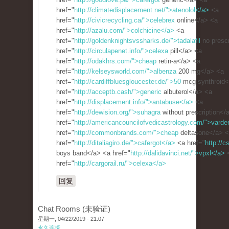
href="
http://climatedisplacement.net/">atenolol</a>
<a
href="
http://civicrecycling.ca/">celebrex
online</a> <a
href="
http://azalu.com/">colchicine</a>
<a
href="
http://goldenknightsvssharks.de/">tadalafil
no prescr
href="
http://circulapenet.info/">celexa
pill</a> <a
href="
http://odakhrs.com/">cheap
retin-a</a> <a
href="
http://kelseysworld.com/">albenza
200 mg</a> <a
href="
http://cardiffbluesgloucester.de/">50
mcg synthroid<
href="
http://acceptb.cash/">generic
albuterol</a> <a
href="
http://displacement.info/">antabuse</a>
<a
href="
http://dewision.org/">suhagra
without prescription</
href="
http://americancouncilofvedicastrology.com/">varde
href="
http://commonbrands.com/">cheap
deltasone</a> 
href="
http://ditaliagiro.de/">cafergot</a>
<a href="
http://c
boys band</a> <a href="
http://dalidavinci.net/">vpxl</a>
href="
http://cargorail.ru/">celexa</a>
回复
Chat Rooms (未验证)
星期一, 04/22/2019 - 21:07
永久连接