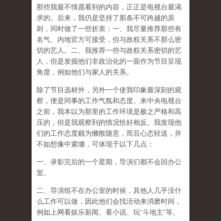
那些我最不情愿看到的内容，正正是电视台最渴
求的。后来，我仍是坚持了那条不可跨越的原
则，同时做了一些折衷：一、我尽量推荐那些有
名气、内地官方可接受，但与政权关系不那么密
切的艺人。二、我推荐一些与政权关系密切的艺
人，但是发掘他们非政治化的一面作为节目呈现
角度，例如他们与家人的关系。
除了节目选材外，另外一个使我印象最深刻的观
察，便是同事的工作气氛和态度。来中央电视台
之前，我本以为那里的工作环境是极之严格和高
压的，但是我观察到的情况恰好相反。我发现他
们的工作态度颇为懒散随意，而且心态轻送，并
不如想像中紧绷，可体现于以下几点：
一、录影完后的一个星期，导演们都不会回办公
室。
二、导演组不在办公室的时侯，其他人几乎没什
么工作可以做，因此他们会找活动来消磨时间，
例如上网看娱乐新闻、看小说、玩“斗地主”等。