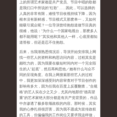
上的所谓艺术家都是共产党员、节目中唱的歌都
是我们口中所说的“红歌”……因此，可以选择的
人真的非常有限，难怪节目收视持续下降，因为
根本没有新鲜感，节目模式又那麽单一，又如何
能吸引观众呢？一位导演曾经抱怨道做节目真的
很难，他说：“为什么一个国家电视台，那麽多人
都不能用呢？”其实他和其他人一样，心底里都知
道答桉，但还是忍不住抱怨。
后来，当我渐熟悉情况后，导演开始安排我上网
找一些艺人的资料和构思访问内容，过程其实是
颇吃力的，因为我要在极短时间内对一个完全陌
生的人“起底”，然后再构思他／她有什么与众不
同的呈现角度。在我上网搜索那些艺人的过程
中，我更加深深感受到内容审查对于节目创作的
影响有多大，因为任我在百度上反覆翻查，“合规
格”的艺人实在少之又少，尤其内地那些“德高望
重”的艺术家绝大部分都是有共产党背景的，作品
中亦渗透了极多歌颂政权的内容。那时侯，其实
我的心挣扎得很厉害，因为我不愿成为宣传政权
的工具，但偏偏我的工作岗位又要求我这样做，