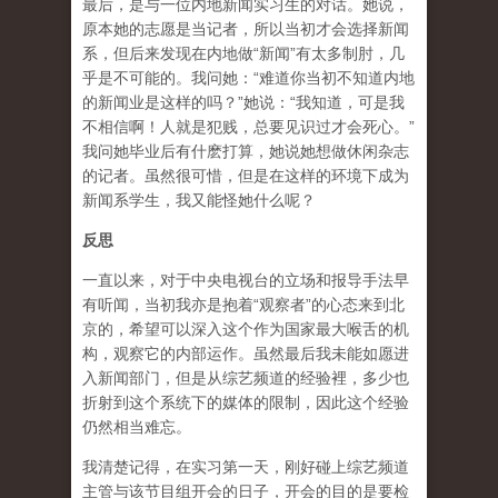
最后，是与一位内地新闻实习生的对话。她说，
原本她的志愿是当记者，所以当初才会选择新闻
系，但后来发现在内地做“新闻”有太多制肘，几
乎是不可能的。我问她：“难道你当初不知道内地
的新闻业是这样的吗？”她说：“我知道，可是我
不相信啊！人就是犯贱，总要见识过才会死心。”
我问她毕业后有什麽打算，她说她想做休闲杂志
的记者。虽然很可惜，但是在这样的环境下成为
新闻系学生，我又能怪她什么呢？
反思
一直以来，对于中央电视台的立场和报导手法早
有听闻，当初我亦是抱着“观察者”的心态来到北
京的，希望可以深入这个作为国家最大喉舌的机
构，观察它的内部运作。虽然最后我未能如愿进
入新闻部门，但是从综艺频道的经验裡，多少也
折射到这个系统下的媒体的限制，因此这个经验
仍然相当难忘。
我清楚记得，在实习第一天，刚好碰上综艺频道
主管与该节目组开会的日子，开会的目的是要检