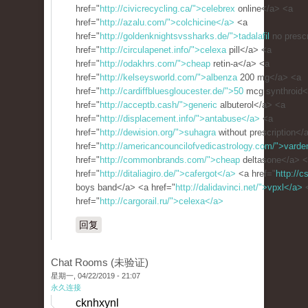
href="
http://civicrecycling.ca/">celebrex
online</a> <a
href="
http://azalu.com/">colchicine</a>
<a
href="
http://goldenknightsvssharks.de/">tadalafil
no prescr
href="
http://circulapenet.info/">celexa
pill</a> <a
href="
http://odakhrs.com/">cheap
retin-a</a> <a
href="
http://kelseysworld.com/">albenza
200 mg</a> <a
href="
http://cardiffbluesgloucester.de/">50
mcg synthroid<
href="
http://acceptb.cash/">generic
albuterol</a> <a
href="
http://displacement.info/">antabuse</a>
<a
href="
http://dewision.org/">suhagra
without prescription</
href="
http://americancouncilofvedicastrology.com/">varde
href="
http://commonbrands.com/">cheap
deltasone</a> 
href="
http://ditaliagiro.de/">cafergot</a>
<a href="
http://c
boys band</a> <a href="
http://dalidavinci.net/">vpxl</a>
href="
http://cargorail.ru/">celexa</a>
回复
Chat Rooms (未验证)
星期一, 04/22/2019 - 21:07
永久连接
cknhxynl