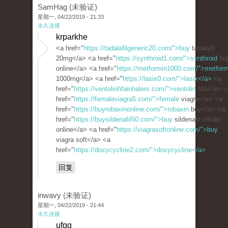
SamHag (未验证)
星期一, 04/22/2019 - 21:33
永久连接
krparkhe
<a href="
https://tadalafilgeneric20.com/">buy
tadalafil
20mg</a> <a href="
https://synthroid1.com/">synthroid
bu
online</a> <a href="
https://metformin1000.com/">metform
1000mg</a> <a href="
https://lasix0.com/">lasix</a>
<a
href="
https://ventolinhfainhalers.com/">ventolin
hfa</a> <
href="
https://femaleviagra5.com/">female
viagra</a> <a
href="
https://buyrobaxinonline.com/">robaxin
buy</a> <a
href="
https://buysildenafil50.com/">buy
sildenafil citrate
online</a> <a href="
https://viagrasoftonline.com/">buy
viagra soft</a> <a
href="
https://doxycycline2.com/">doxycycline</a>
回复
inwavy (未验证)
星期一, 04/22/2019 - 21:44
永久连接
ufgg