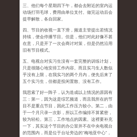
三、他们每个星期四下午，都会去附近的室内运
动场打羽毛球，费用由单位支付。做完运动后会
提早解散，各自回家。
四、节目的收视一直下滑，频道主管提出若情况
持续，便会停播节目。但是，他们对此好像不甚
在意，只是开了一次会商讨对策，但是仍然沿用
旧有节目模式。
五、电视台对实习生没有一套完整的训练计划，
只是很随心地安排工作内容。而且实习生人数似
乎没有上限，在我实习的两个月内，便先后来了
五个实习生，但都是投闲置散、没有工作。
我思索了好一阵子，认为造成以上情况的原因有
三：第一，因为这是综艺频道，而且我所在的节
目不是重点节目，因此工作压力较小。第二，由
于一个月只录一次影，所以工作编排不算紧密，
较为轻松。第三，工作地点的因素。这裡要补充
一下，其实这个节目的办公室并不在中央电视台
的范围内，而是位于台址旁边的“梅地亚中心”，