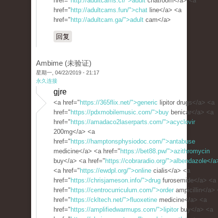
href="
http://adultcams.cf/">adult
chatroom</a> <a
href="
http://adultcams.fun/">chat
line</a> <a
href="
http://adultcam.ga/">adult
cam</a>
回复
Ambime (未验证)
星期一, 04/22/2019 - 21:17
永久连接
gjre
<a href="
https://365flix.net/">generic
lipitor drugs</a> <a
href="
https://pdxmobilemusic.com/">buy
benicar</a> <a
href="
https://amadaco2laserparts.com/">acyclovir
200mg</a> <a
href="
https://hamptonsphysiodoc.com/">antabuse
medicine</a> <a href="
https://bet88.pw/">azithromycin
buy</a> <a href="
https://cobraradio.org/">albendazole</a
<a href="
https://ewdpl.org/">online
cialis</a> <a
href="
https://chrisjameson.info/">drug
furosemide</a> <a
href="
https://centrocurriculum.com/">order
ampicillin</a>
href="
https://ckltech.net/">fluoxetine
medicine</a> <a
href="
https://amplifiedwarmups.com/">lipitor
buy</a> <a