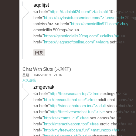
aqqlijst
<a href="
https://tadalafil24.com/">tadalafil
10 mg</a> <a
href="
https://buylasixfurosemide.com/">furosemide
20 mg
tablets</a> <a href="
https://amoxicillin911.com/">buy
amoxicillin 500mg</a> <a
href="
https://genericcialis20mg.com/">cialis</a>
<a
href="
https://viagrasoftonline.com/">viagra
soft</a>
回复
Chat With Sluts (未验证)
星期一, 04/22/2019 - 21:16
永久连接
zmgevrak
<a href="
http://freesexcam.top/">free
sexting</a> <a
href="
http://freeadultchat.site/">free
adult chat room</a>
<a href="
http://videochatroom.icu/">adult
video chat</a>
<a href="
http://freelivesexchat.fun/">live
sex chat</a> <a
href="
http://sexcams.icu/">free
sex cams</a> <a
href="
http://interactiveporn.top/">free
erotic chat</a> <a
href="
http://myfreewebcam.fun/">maturexxx</a>
<a