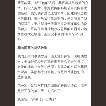
些不能要。”听了他的话后，我怀着战战兢兢的心
情开始投入剪片，幸好我剪的那期节目的内容比
较轻松，嘉宾的背景也比较简单，因此剪辑过程
尚算顺利。唯一教我印象深刻的，是导演看了我
的初稿后，要求我将一段嘉宾提及辛亥革命的说
辞剪掉，可能任何有推翻政权意识的东西对内地
而言都太过敏感，连国父带领的“革命”亦不例
外。
我与同事的对话数则
我与北京同事的交流，绝大部分停留于闲聊的层
次，例如他们经常问我香港有什么必去的景点、
必吃的地道小食等。然而，有几次的对话令我记
忆深刻，虽然都十分简短，但足以反映他们的一
些价值观。
第一次，是我与栏目总编辑的极简短谈话，那天
是我工作的第一天，对话如下：
总编辑：“你是读什么的？”