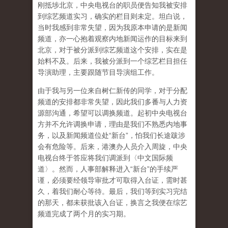
刚抵埗北京，中央电视台的职员便告知我被安排
到综艺频道实习，确实的栏目则未定。坦白说，
当时我感到非常失望，因为我原本申请的是新闻
频道，亦一心抱着观察内地新闻运作的目标来到
北京，对于被分派到综艺频道这个安排，实在是
始料不及。后来，我被分派到一个综艺栏目担任
导演助理，主要跟随节目导演组工作。
由于我与另一位来自树仁新传的同学，对于分配
频道的安排都非常失望，因此我们多番与人力资
源部沟通，希望可以调换频道。起初中央电视台
方并不允许调换申请，理由是我们不熟悉内地事
务，以及新闻频道位处“新台”，怕我们长途跋涉
会有危险等。后来，港澳办人员介入周旋，中央
电视台终于答应将我们调派到〈中文国际频
道〉。然而，人事部解释进入“新台”的手续严
谨，必须要经领导审批才可取得入台证，需时甚
久，着我们耐心等待。最后，我们等到实习完结
的那天，都未获批该入台证，换言之我便在综艺
频道完成了两个月的实习期。