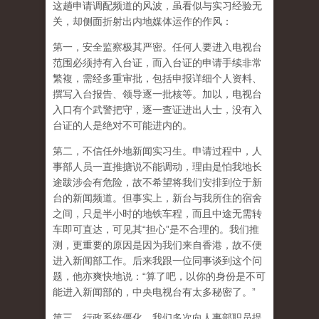
这趟申请调配频道的风波，虽看似与实习经验无
关，却侧面折射出内地媒体运作的作风：
第一，安全监察极其严密。任何人要进入电视台
范围必须持有入台证，而入台证的申请手续非常
繁複，需经多重审批，包括申报详细个人资料、
撰写入台报告、领导逐一批核等。加以，电视台
入口有个武警把守，逐一查证进出人士，没有入
台证的人是绝对不可能进内的。
第二，不信任外地新闻实习生。申请过程中，人
事部人员一直推搪说不能调动，理由是怕我地长
途跋涉会有危险，故不希望将我们安排到位于新
台的新闻频道。但事实上，新台与我所住的宿舍
之间，只是半小时的地铁车程，而且中途无需转
车即可直达，可见其“担心”是不合理的。我们推
测，更重要的原因是因为我们来自香港，故不便
进入新闻部工作。后来我跟一位同事谈到这个问
题，他亦爽快地说：“算了吧，以你的身份是不可
能进入新闻部的，中央电视台有太多秘密了。”
第三，行政系统僵化。我们多次向人事部职员提