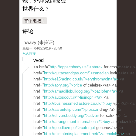
炮：齐泽克能改变
世界什么？
冒个泡吧！
评论
inwavy (未验证)
星期一, 04/22/2019 - 20:50
永久连接
vvod
<a href="
http://appzenbody.us/">atarax
for eczema</a> <
href="
http://guitarsandgas.com/">canadian
levitra</a> <a
href="
http://e15racing.co.uk/">erythromycin</a>
<a
href="
http://aory.org/">price
of celebrex</a> <a
href="
http://armadillobulldog.org/">baclofen</a>
<a
href="
http://autoscout.ir/">lisinopril</a>
<a
href="
http://businessmediastore.co.uk/">buy
vpxl</a> <a
href="
http://aaronfelip.com/">proscar
drug</a> <a
href="
http://driversbuddy.org/">advair
for sale</a> <a
href="
http://arrangement.international/">buy
albendazole<
href="
http://goodlove.pe/">cafergot
generic</a> <a
href="
http://climatedisplacement.net/">atenolol</a>
<a