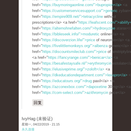
href="
https://buymoringaonline.com/">bupropion</a>
<a
href="
https://customerservicesupport.co/">generic
zyban<
href="
https://empire909.net/">tetracycline
without
prescriptions</a> <a href="
https://leafscent.com/">abilify
href="
https://alternohnefalten.com/">hydroxyzine
atarax</
href="
https://bibleseek.info/">moduretic
online</a> <a
href="
https://discoverzion.life/">price
of neurontin</a> <a
href="
https://fivelittlemonkeys.org/">albenza
generic</a> 
href="
https://discountsmileclub.com/">price
of amitriptyli
<a href="
https://fancyrange.com/">benicar</a>
<a
href="
https://besafestaysafe.nl/">erythromycin
estolate</
href="
https://elusiveprime.org/">zoloft</a>
<a
href="
https://dkeducationdepartment.com/">lexapro</a>
<
href="
https://educatours.org/">drug
paxil</a> <a
href="
https://azconexbox.com/">dapoxetine
30mg</a> <a
href="
https://com-select.com/">azithromycin
price</a>
回复
IvyHag (未验证)
星期一, 04/22/2019 - 21:15
永久连接