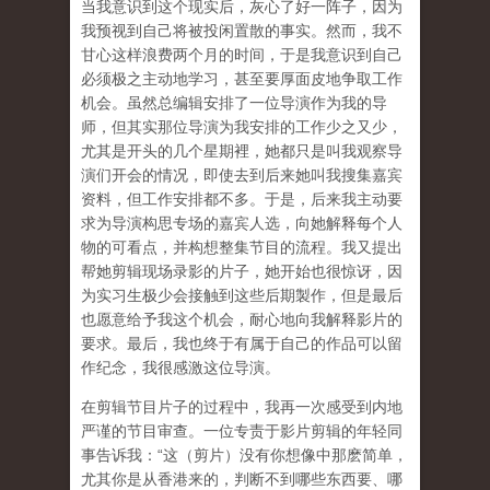
当我意识到这个现实后，灰心了好一阵子，因为
我预视到自己将被投闲置散的事实。然而，我不
甘心这样浪费两个月的时间，于是我意识到自己
必须极之主动地学习，甚至要厚面皮地争取工作
机会。虽然总编辑安排了一位导演作为我的导
师，但其实那位导演为我安排的工作少之又少，
尤其是开头的几个星期裡，她都只是叫我观察导
演们开会的情况，即使去到后来她叫我搜集嘉宾
资料，但工作安排都不多。于是，后来我主动要
求为导演构思专场的嘉宾人选，向她解释每个人
物的可看点，并构想整集节目的流程。我又提出
帮她剪辑现场录影的片子，她开始也很惊讶，因
为实习生极少会接触到这些后期製作，但是最后
也愿意给予我这个机会，耐心地向我解释影片的
要求。最后，我也终于有属于自己的作品可以留
作纪念，我很感激这位导演。
在剪辑节目片子的过程中，我再一次感受到内地
严谨的节目审查。一位专责于影片剪辑的年轻同
事告诉我：“这（剪片）没有你想像中那麽简单，
尤其你是从香港来的，判断不到哪些东西要、哪