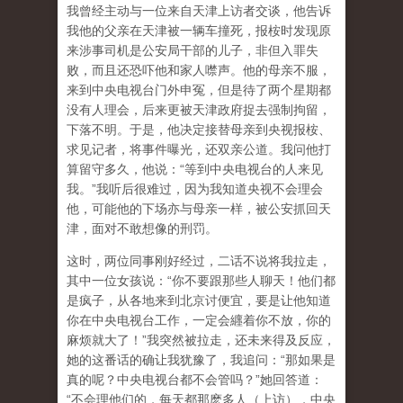
我曾经主动与一位来自天津上访者交谈，他告诉
我他的父亲在天津被一辆车撞死，报桉时发现原
来涉事司机是公安局干部的儿子，非但入罪失
败，而且还恐吓他和家人噤声。他的母亲不服，
来到中央电视台门外申冤，但是待了两个星期都
没有人理会，后来更被天津政府捉去强制拘留，
下落不明。于是，他决定接替母亲到央视报桉、
求见记者，将事件曝光，还双亲公道。我问他打
算留守多久，他说：“等到中央电视台的人来见
我。”我听后很难过，因为我知道央视不会理会
他，可能他的下场亦与母亲一样，被公安抓回天
津，面对不敢想像的刑罚。
这时，两位同事刚好经过，二话不说将我拉走，
其中一位女孩说：“你不要跟那些人聊天！他们都
是疯子，从各地来到北京讨便宜，要是让他知道
你在中央电视台工作，一定会纒着你不放，你的
麻烦就大了！”我突然被拉走，还未来得及反应，
她的这番话的确让我犹豫了，我追问：“那如果是
真的呢？中央电视台都不会管吗？”她回答道：
“不会理他们的，每天都那麽多人（上访），中央