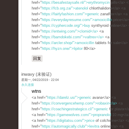
href="
https://besafestaysafe.nl/">erythromycin
pills</a> <
href="
https://fcb.org.za/">atenolol
chlorthalidone</a> <a
href="
https://fairlyfashion.com/">generic
zanaflex</a> <a
href="
https://everydayresume.com/">amoxicillin
price</a>
href="
https://cyphercode.org/">buy
synthyroid online</a>
href="
https://entwing.com/">clomid</a>
<a
href="
https://bamdokebi.com/">valtrex</a>
<a
href="
https://arcler.shop/">amoxicillin
tablets for sale</a>
href="
https://hyzn.one/">lipitor
80</a>
回复
inwavy (未验证)
星期一, 04/22/2019 - 22:04
永久连接
wtns
<a href="
https://darelz.us/">generic
avana</a> <a
href="
https://convergencehemp.com/">robaxin</a>
<a
href="
https://coachingestrategico.cl/">generic
for plavix</
<a href="
https://gamewolves.com/">propranolol
10 mg</a
<a href="
https://digitatsu.com/">price
of colchicine</a> <
href="
https://automagically.club/">levitra
online</a> <a