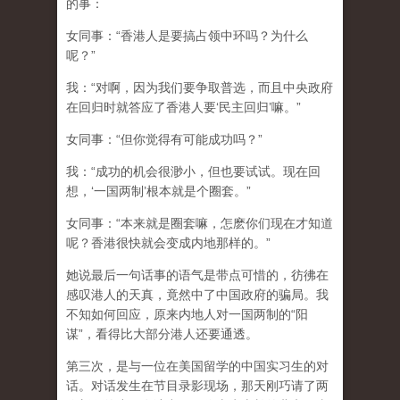
的事：
女同事：“香港人是要搞占领中环吗？为什么
呢？”
我：“对啊，因为我们要争取普选，而且中央政府
在回归时就答应了香港人要‘民主回归’嘛。”
女同事：“但你觉得有可能成功吗？”
我：“成功的机会很渺小，但也要试试。现在回
想，‘一国两制’根本就是个圈套。”
女同事：“本来就是圈套嘛，怎麽你们现在才知道
呢？香港很快就会变成内地那样的。”
她说最后一句话事的语气是带点可惜的，彷彿在
感叹港人的天真，竟然中了中国政府的骗局。我
不知如何回应，原来内地人对一国两制的“阳
谋”，看得比大部分港人还要通透。
第三次，是与一位在美国留学的中国实习生的对
话。对话发生在节目录影现场，那天刚巧请了两