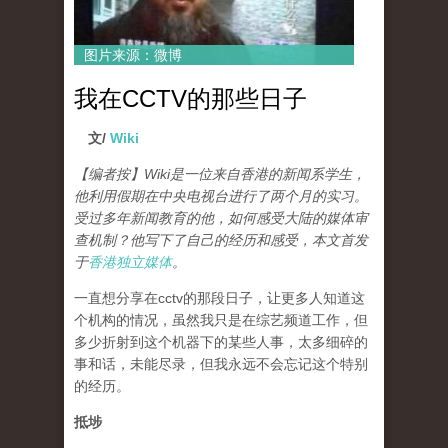
图片来源：微博
我在CCTV的那些日子
文/
Wiki
【编者按】Wiki是一位来自香港的新闻系学生，
他利用假期在中央电视台进行了两个月的实习。
受过多年新闻教育的他，如何感受大陆的媒体审
查机制？他写下了自己的经历和感受，本文首发
于
香港独立媒体
。
一直想分享在cctv的那段日子，让更多人知道这
个机构的情况，虽然我只是在综艺频道工作，但
多少折射到这个机器下的某些人事，太多细碎的
事和话，未能尽录，但我永远不会忘记这个特别
的经历。
抵埗