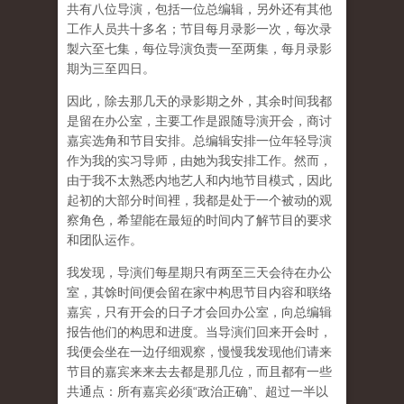
共有八位导演，包括一位总编辑，另外还有其他
工作人员共十多名；节目每月录影一次，每次录
製六至七集，每位导演负责一至两集，每月录影
期为三至四日。
因此，除去那几天的录影期之外，其余时间我都
是留在办公室，主要工作是跟随导演开会，商讨
嘉宾选角和节目安排。总编辑安排一位年轻导演
作为我的实习导师，由她为我安排工作。然而，
由于我不太熟悉内地艺人和内地节目模式，因此
起初的大部分时间裡，我都是处于一个被动的观
察角色，希望能在最短的时间内了解节目的要求
和团队运作。
我发现，导演们每星期只有两至三天会待在办公
室，其馀时间便会留在家中构思节目内容和联络
嘉宾，只有开会的日子才会回办公室，向总编辑
报告他们的构思和进度。当导演们回来开会时，
我便会坐在一边仔细观察，慢慢我发现他们请来
节目的嘉宾来来去去都是那几位，而且都有一些
共通点：所有嘉宾必须“政治正确”、超过一半以