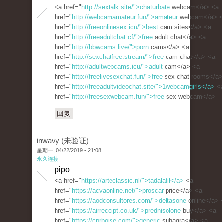
<a href="
http://sextalk.site/">chaturbate
webcam</a> <a
href="
http://webcamamateur.fun/">amateur
webcam</a> 
href="
http://freeonlinesex.icu/">best
cam sites</a> <a
href="
http://freeadultchat.cf/">free
adult chat</a> <a
href="
http://bbwcams.live/">porn
cams</a> <a
href="
http://sexchatfree.stream/">free
cam chat</a> <a
href="
http://adultwebcams.icu/">adult
cam</a> <a
href="
http://freelivesexchat.fun/">free
sex chat rooms</a>
href="
http://freeadultvideochat.site/">1webcamgirls</a>
<
href="
http://freesexwebcam.fun/">free
sex webcam</a>
回复
inwavy (未验证)
星期一, 04/22/2019 - 21:08
永久连接
pipo
<a href="
https://arteclassic.nl/">tadalafil</a>
<a
href="
https://acvaonline.net/">proscar
price</a> <a
href="
https://aodconsultores.com/">deltasone
online</a> 
href="
https://airreceipt.co.uk/">prednisolone
buy</a> <a
href="
https://cprboise.com/">generic
suhagra</a> <a