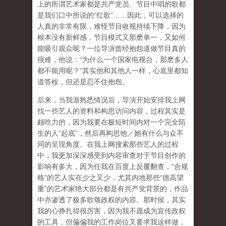
上的所谓艺术家都是共产党员、节目中唱的歌都
是我们口中所说的“红歌”……因此，可以选择的
人真的非常有限，难怪节目收视持续下降，因为
根本没有新鲜感，节目模式又那麽单一，又如何
能吸引观众呢？一位导演曾经抱怨道做节目真的
很难，他说：“为什么一个国家电视台，那麽多人
都不能用呢？”其实他和其他人一样，心底里都知
道答桉，但还是忍不住抱怨。
后来，当我渐熟悉情况后，导演开始安排我上网
找一些艺人的资料和构思访问内容，过程其实是
颇吃力的，因为我要在极短时间内对一个完全陌
生的人“起底”，然后再构思他／她有什么与众不
同的呈现角度。在我上网搜索那些艺人的过程
中，我更加深深感受到内容审查对于节目创作的
影响有多大，因为任我在百度上反覆翻查，“合规
格”的艺人实在少之又少，尤其内地那些“德高望
重”的艺术家绝大部分都是有共产党背景的，作品
中亦渗透了极多歌颂政权的内容。那时侯，其实
我的心挣扎得很厉害，因为我不愿成为宣传政权
的工具，但偏偏我的工作岗位又要求我这样做，