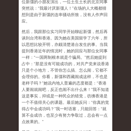
位新彊的小朋友演出，一位土生土长的北京同事
突然说：“我最讨厌新彊人！”在场的人大概都猜
想到是由于新彊的连串骚动所致，没有人作声回
应。
然后，我跟那位实习同学开始聊起新彊，然后再
谈到台湾和香港。因为她在美国留学了六年，所
以思想比较开明，亦颇清楚港台发生的事。当我
提到香港近年的情况时，她的回应与那位女同事
一样：“一国两制根本就是个骗局。”然后她提到
占中：“那是没有可能成功的，对共产党来说香港
只是个小地方，不管你怎么搞、怎么闹，它都不
会理你的。你看，新彊和西藏闹成这样，不也是
老样子吗？”她说内地人普遍的态度都是：“香港
人要闹就闹吧，反正也闹不出什么来！”我不知道
这是事实，抑或是一种民众的错觉，彷彿香港是
一个不值得关心的课题。最后她反问：“你真的觉
得占中会成功吗？”我一时语塞，只能回答：“就
算不会成功，也至少有努力争取过，总会有一点
点效果的。”