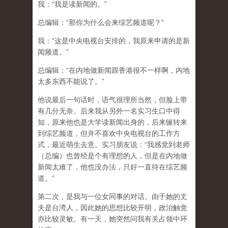
我：“我是读新闻的。”
总编辑：“那你为什么会来综艺频道呢？”
我：“这是中央电视台安排的，我原来申请的是新
闻频道。”
总编辑：“在内地做新闻跟香港很不一样啊，内地
太多东西不能说了。”
他说最后一句话时，语气很理所当然，但脸上带
有几分无奈。后来我从另外一名实习生口中得
知，原来他也是大学读新闻出身的，后来辗转来
到综艺频道，但并不喜欢中央电视台的工作方
式，最近萌生去意。实习朋友说：“我感觉到老师
（总编）也曾经是个有理想的人，但是在内地做
新闻太难了，他也没办法，只好一直待在综艺频
道。”
第二次，是我与一位女同事的对话。由于她的丈
夫是台湾人，因此她的思想比较开明，政治触觉
亦比较灵敏。有一天，她突然问我有关占领中环