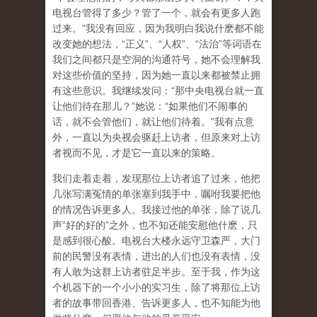
电视台管得了多少？管了一个，就会有更多人跑
过来。”我没有回应，因为我明白我说什麽都不能
改变她的想法，“正义”、“人权”、“法治”等词语在
我们之间都只是空洞的沟通符号，她不会理解我
对这些价值的坚持，因为她一直以来都被禁止拥
有这些意识。我继续发问：“那中央电视台就一直
让他们待在那儿？”她说：“如果他们不闹事的
话，就不会管他们，就让他们待着。”我有点意
外，一直以为央视会驱赶上访者，但原来对上访
者视而不见，才是它一直以来的策略。
我们走着走着，发现那位上访者追了过来，他把
几张写满冤情的单张塞到我手中，嘱咐我要把他
的情况告诉更多人。我接过他的单张，除了说几
声“好的好的”之外，也不知还能安慰他什麽，只
是感到很心酸。电视台大楼永远守卫森严，大门
前的民警没有表情，进出的人们也没有表情，没
有人敢为这群上访者驻足半步。至于我，作为这
个机器下的一个小小的实习生，除了将那位上访
者的故事带回香港、告诉更多人，也不知能为他