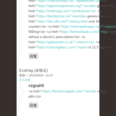
href="
https://choicesmarts.us/">prednisone</a>
<a
href="
https://agirenseignement.org/">avodart
generic</a>
href="
https://realmrpg.com/">prednisone</a>
<a
href="
https://benfletcher.ca/">baclofen
generic</a> <a
href="
https://dev-dhs.net/">tetracycline
over the
counter</a> <a href="
https://intimateimages.net/">robaxin
500mg</a> <a href="
https://beforeitleaks.com/">buy
lasix
without a doctor's prescription</a> <a
href="
https://galleryned.co.uk/">cleocin</a>
<a
href="
https://chasingdays.com/">toprol
xl 12.5 mg</a>
回复
EvaHag (未验证)
星期一, 04/22/2019 - 21:27
永久连接
vzgsahlt
<a href="
https://femaleviagra5.com/">female
viagra
pills</a>
回复