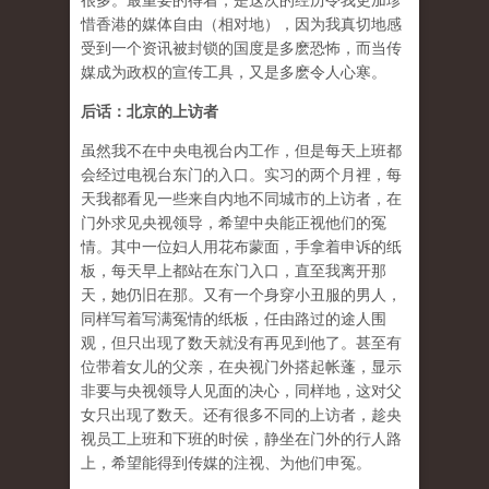
很多。最重要的得着，是这次的经历令我更加珍
惜香港的媒体自由（相对地），因为我真切地感
受到一个资讯被封锁的国度是多麽恐怖，而当传
媒成为政权的宣传工具，又是多麽令人心寒。
后话：北京的上访者
虽然我不在中央电视台内工作，但是每天上班都
会经过电视台东门的入口。实习的两个月裡，每
天我都看见一些来自内地不同城市的上访者，在
门外求见央视领导，希望中央能正视他们的冤
情。其中一位妇人用花布蒙面，手拿着申诉的纸
板，每天早上都站在东门入口，直至我离开那
天，她仍旧在那。又有一个身穿小丑服的男人，
同样写着写满冤情的纸板，任由路过的途人围
观，但只出现了数天就没有再见到他了。甚至有
位带着女儿的父亲，在央视门外搭起帐蓬，显示
非要与央视领导人见面的决心，同样地，这对父
女只出现了数天。还有很多不同的上访者，趁央
视员工上班和下班的时侯，静坐在门外的行人路
上，希望能得到传媒的注视、为他们申冤。