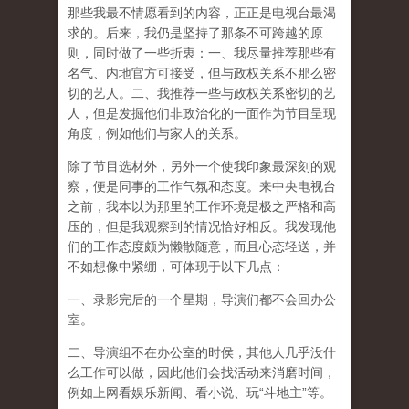
那些我最不情愿看到的内容，正正是电视台最渴
求的。后来，我仍是坚持了那条不可跨越的原
则，同时做了一些折衷：一、我尽量推荐那些有
名气、内地官方可接受，但与政权关系不那么密
切的艺人。二、我推荐一些与政权关系密切的艺
人，但是发掘他们非政治化的一面作为节目呈现
角度，例如他们与家人的关系。
除了节目选材外，另外一个使我印象最深刻的观
察，便是同事的工作气氛和态度。来中央电视台
之前，我本以为那里的工作环境是极之严格和高
压的，但是我观察到的情况恰好相反。我发现他
们的工作态度颇为懒散随意，而且心态轻送，并
不如想像中紧绷，可体现于以下几点：
一、录影完后的一个星期，导演们都不会回办公
室。
二、导演组不在办公室的时侯，其他人几乎没什
么工作可以做，因此他们会找活动来消磨时间，
例如上网看娱乐新闻、看小说、玩“斗地主”等。