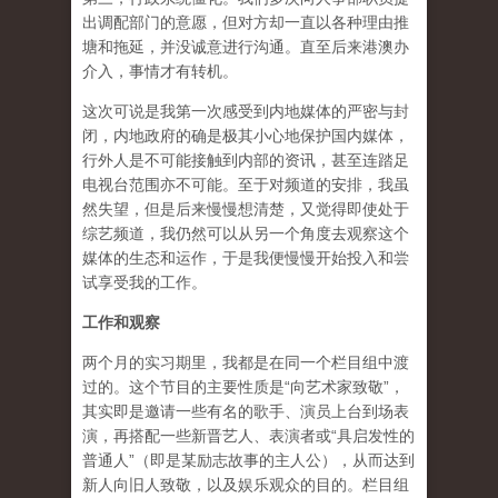
出调配部门的意愿，但对方却一直以各种理由推
塘和拖延，并没诚意进行沟通。直至后来港澳办
介入，事情才有转机。
这次可说是我第一次感受到内地媒体的严密与封
闭，内地政府的确是极其小心地保护国内媒体，
行外人是不可能接触到内部的资讯，甚至连踏足
电视台范围亦不可能。至于对频道的安排，我虽
然失望，但是后来慢慢想清楚，又觉得即使处于
综艺频道，我仍然可以从另一个角度去观察这个
媒体的生态和运作，于是我便慢慢开始投入和尝
试享受我的工作。
工作和观察
两个月的实习期里，我都是在同一个栏目组中渡
过的。这个节目的主要性质是“向艺术家致敬”，
其实即是邀请一些有名的歌手、演员上台到场表
演，再搭配一些新晋艺人、表演者或“具启发性的
普通人”（即是某励志故事的主人公），从而达到
新人向旧人致敬，以及娱乐观众的目的。栏目组