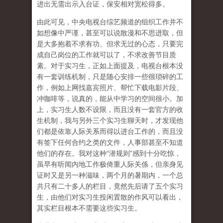
进出无需出示入台证，保安相对宽松得多。
由此可见，中央电视台综艺频道的组织工作并不
如想像中严谨，甚至可以说散漫和不思进取，但
是大多抱着不求有功、但求无过的心态，只要完
成自己岗位的工作就可以了，不求改善节目质
素。对于实习生，正如上面提及，电视台根本没
有一套训练机制，只是随心安排一些很琐碎的工
作，例如上网找嘉宾照片、帮忙下载电影片段、
冲咖啡等，说真的，能从中学习的空间很小。加
上，实习生人数不设限，而且没有一套官方的收
生机制，我与另外三个实习生聊天时，才发现他
们都是依靠人际关系而得以进台工作的，而且没
有签下任何合约之类的文件，人事部甚至不知道
他们的存在。我对这种“潜规则”感到十分吃惊，
虽早有听闻内地工作极倚重人际关係，但亲身见
证时又是另一种滋味，两个月的暑期内，一个总
共只有二十多人的栏目，竟然先后请了五个实习
生，由他们对实习生投闲置散的作风可以看出，
其实栏目根本不需要这些实习生。