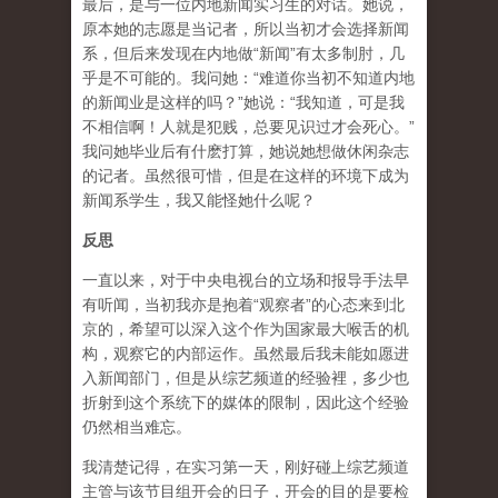
最后，是与一位内地新闻实习生的对话。她说，
原本她的志愿是当记者，所以当初才会选择新闻
系，但后来发现在内地做“新闻”有太多制肘，几
乎是不可能的。我问她：“难道你当初不知道内地
的新闻业是这样的吗？”她说：“我知道，可是我
不相信啊！人就是犯贱，总要见识过才会死心。”
我问她毕业后有什麽打算，她说她想做休闲杂志
的记者。虽然很可惜，但是在这样的环境下成为
新闻系学生，我又能怪她什么呢？
反思
一直以来，对于中央电视台的立场和报导手法早
有听闻，当初我亦是抱着“观察者”的心态来到北
京的，希望可以深入这个作为国家最大喉舌的机
构，观察它的内部运作。虽然最后我未能如愿进
入新闻部门，但是从综艺频道的经验裡，多少也
折射到这个系统下的媒体的限制，因此这个经验
仍然相当难忘。
我清楚记得，在实习第一天，刚好碰上综艺频道
主管与该节目组开会的日子，开会的目的是要检