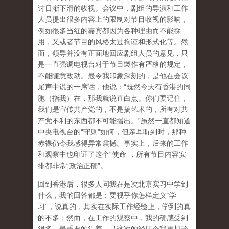
讨日渐下滑的收视。会议中，剧组的导演和工作
人员提出很多内容上的限制对节目收视的影响，
例如很多当红的嘉宾都因为各种理由而不能採
用，又或者节目的风格太过拘谨和形式化等。然
而，领导并没有正面地回应剧组人员的意见，只
是一直强调电视台对于节目製作有严格的规定，
不能随意改动。最令我印象深刻的，是他在会议
尾声中说的一席话，他说：“既然今天有香港的同
胞（指我）在，那我就说直白点。你们要记住，
我们是宣传共产党的，不是搞艺术的，所有对共
产党不利的东西都不可能播出。”虽然一直都知道
中央电视台的“守则”如何，但亲耳听到时，那种
赤裸仍令我感得异常震撼。事实上，后来的工作
和观察中也印证了这个“使命”，所有节目内容安
排都非常“政治正确”。
回到香港后，很多人问我在是次北京实习中学到
什么，我的回答都是：要视乎你怎样定义“学
习”，说真的，其实在实际工作经验上，学到的真
的不多；然而，在工作的观察中，我的确感受到